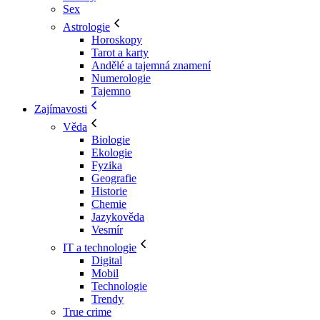
Sex
Astrologie
Horoskopy
Tarot a karty
Andělé a tajemná znamení
Numerologie
Tajemno
Zajímavosti
Věda
Biologie
Ekologie
Fyzika
Geografie
Historie
Chemie
Jazykověda
Vesmír
IT a technologie
Digital
Mobil
Technologie
Trendy
True crime