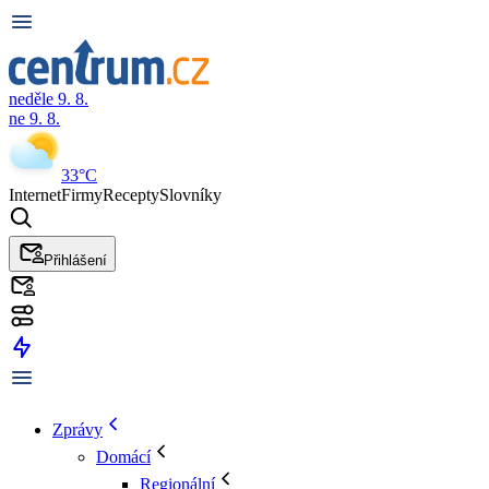
neděle 9. 8.
ne 9. 8.
33°C
Internet
Firmy
Recepty
Slovníky
Přihlášení
Zprávy
Domácí
Regionální