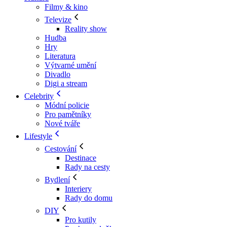
Filmy & kino
Televize
Reality show
Hudba
Hry
Literatura
Výtvarné umění
Divadlo
Digi a stream
Celebrity
Módní policie
Pro pamětníky
Nové tváře
Lifestyle
Cestování
Destinace
Rady na cesty
Bydlení
Interiery
Rady do domu
DIY
Pro kutily