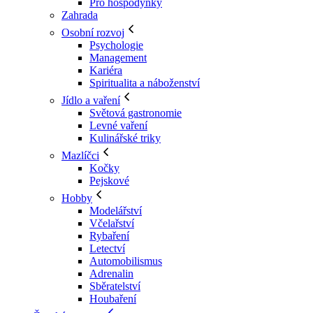
Pro hospodyňky
Zahrada
Osobní rozvoj
Psychologie
Management
Kariéra
Spiritualita a náboženství
Jídlo a vaření
Světová gastronomie
Levné vaření
Kulinářské triky
Mazlíčci
Kočky
Pejskové
Hobby
Modelářství
Včelařství
Rybaření
Letectví
Automobilismus
Adrenalin
Sběratelství
Houbaření