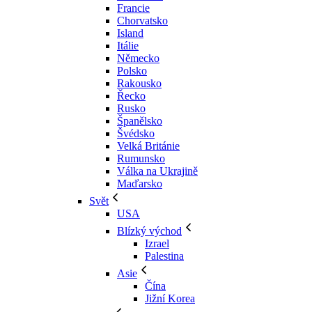
Francie
Chorvatsko
Island
Itálie
Německo
Polsko
Rakousko
Řecko
Rusko
Španělsko
Švédsko
Velká Británie
Rumunsko
Válka na Ukrajině
Maďarsko
Svět
USA
Blízký východ
Izrael
Palestina
Asie
Čína
Jižní Korea