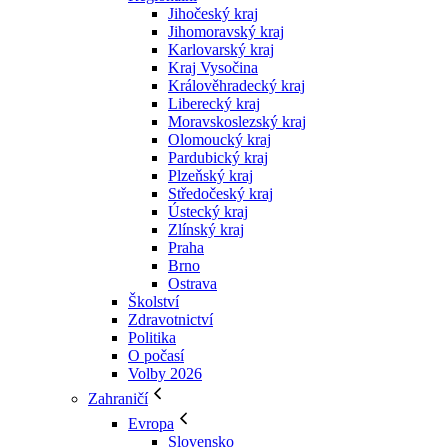
Jihočeský kraj
Jihomoravský kraj
Karlovarský kraj
Kraj Vysočina
Králověhradecký kraj
Liberecký kraj
Moravskoslezský kraj
Olomoucký kraj
Pardubický kraj
Plzeňský kraj
Středočeský kraj
Ústecký kraj
Zlínský kraj
Praha
Brno
Ostrava
Školství
Zdravotnictví
Politika
O počasí
Volby 2026
Zahraničí
Evropa
Slovensko