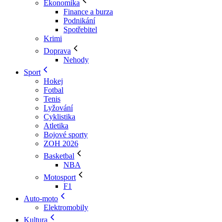
Ekonomika
Finance a burza
Podnikání
Spotřebitel
Krimi
Doprava
Nehody
Sport
Hokej
Fotbal
Tenis
Lyžování
Cyklistika
Atletika
Bojové sporty
ZOH 2026
Basketbal
NBA
Motosport
F1
Auto-moto
Elektromobily
Kultura