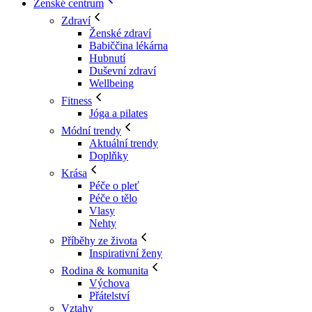
Ženské centrum
Zdraví
Ženské zdraví
Babiččina lékárna
Hubnutí
Duševní zdraví
Wellbeing
Fitness
Jóga a pilates
Módní trendy
Aktuální trendy
Doplňky
Krása
Péče o pleť
Péče o tělo
Vlasy
Nehty
Příběhy ze života
Inspirativní ženy
Rodina & komunita
Výchova
Přátelství
Vztahy