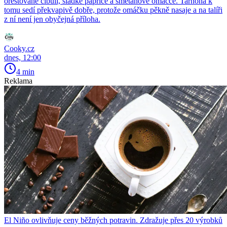
orestované cibuli, sladké paprice a smetanové omáčce. Tarhoňa k
tomu sedí překvapivě dobře, protože omáčku pěkně nasaje a na talíři
z ní není jen obyčejná příloha.
Cooky.cz
dnes, 12:00
4 min
Reklama
El Niño ovlivňuje ceny běžných potravin. Zdražuje přes 20 výrobků