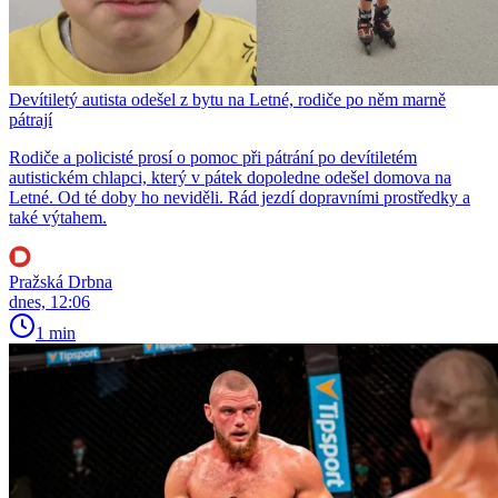
Devítiletý autista odešel z bytu na Letné, rodiče po něm marně
pátrají
Rodiče a policisté prosí o pomoc při pátrání po devítiletém
autistickém chlapci, který v pátek dopoledne odešel domova na
Letné. Od té doby ho neviděli. Rád jezdí dopravními prostředky a
také výtahem.
Pražská Drbna
dnes, 12:06
1 min