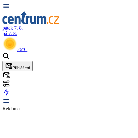
pátek 7. 8.
pá 7. 8.
26°C
Přihlášení
Reklama