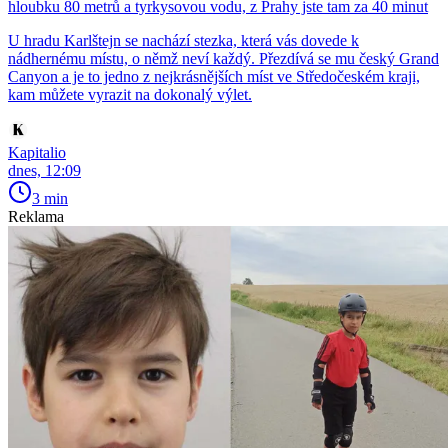
hloubku 80 metrů a tyrkysovou vodu, z Prahy jste tam za 40 minut
U hradu Karlštejn se nachází stezka, která vás dovede k
nádhernému místu, o němž neví každý. Přezdívá se mu český Grand
Canyon a je to jedno z nejkrásnějších míst ve Středočeském kraji,
kam můžete vyrazit na dokonalý výlet.
Kapitalio
dnes, 12:09
3 min
Reklama