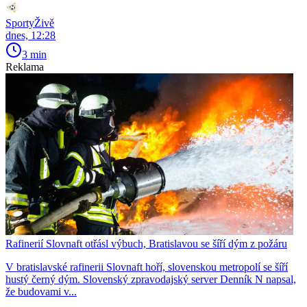
SportyŽivě
dnes, 12:28
3 min
Reklama
Rafinerií Slovnaft otřásl výbuch, Bratislavou se šíří dým z požáru
V bratislavské rafinerii Slovnaft hoří, slovenskou metropolí se šíří
hustý černý dým. Slovenský zpravodajský server Denník N napsal,
že budovami v...