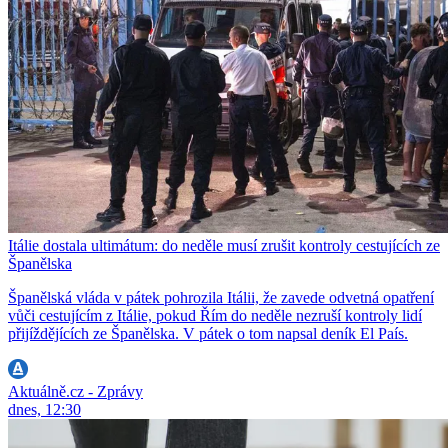
Itálie dostala ultimátum: do neděle musí zrušit kontroly cestujících ze
Španělska
Španělská vláda v pátek pohrozila Itálii, že zavede odvetná opatření
vůči cestujícím z Itálie, pokud Řím do neděle nezruší kontroly lidí
přijíždějících ze Španělska. V pátek o tom napsal deník El País.
Aktuálně.cz - Zprávy
dnes, 12:30