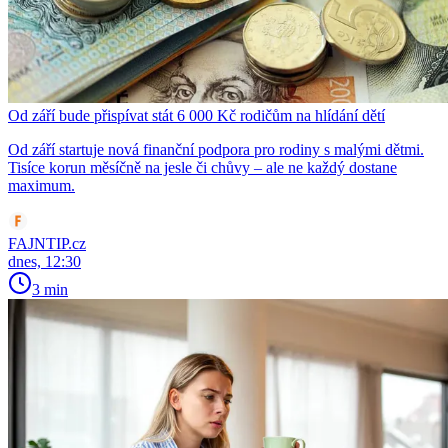
Od září bude přispívat stát 6 000 Kč rodičům na hlídání dětí
Od září startuje nová finanční podpora pro rodiny s malými dětmi.
Tisíce korun měsíčně na jesle či chůvy – ale ne každý dostane
maximum.
FAJNTIP.cz
dnes, 12:30
3 min