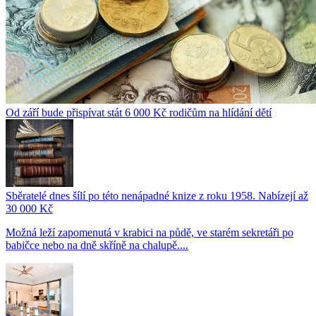
Od září bude přispívat stát 6 000 Kč rodičům na hlídání dětí
Sběratelé dnes šílí po této nenápadné knize z roku 1958. Nabízejí až
30 000 Kč
Možná leží zapomenutá v krabici na půdě, ve starém sekretáři po
babičce nebo na dně skříně na chalupě....