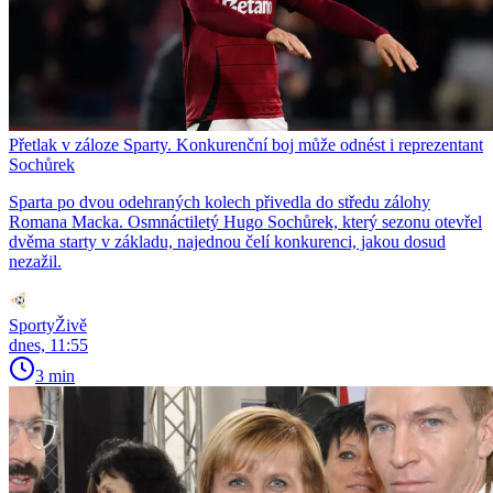
Přetlak v záloze Sparty. Konkurenční boj může odnést i reprezentant
Sochůrek
Sparta po dvou odehraných kolech přivedla do středu zálohy
Romana Macka. Osmnáctiletý Hugo Sochůrek, který sezonu otevřel
dvěma starty v základu, najednou čelí konkurenci, jakou dosud
nezažil.
SportyŽivě
dnes, 11:55
3 min