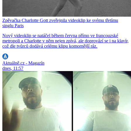
Zpěvačka Charlotte Gott zveřejnila videoklip ke svému třetímu
singlu Paris
Nový videoklip se natáčel během června přímo ve francouzské
metropoli a Charlotte v něm nejen zpívá, ale doprovází se i na klavír,
což dle tvůrců dodává celému klipu komornější ráz.
Aktuálně.cz - Magazín
dnes, 11:57