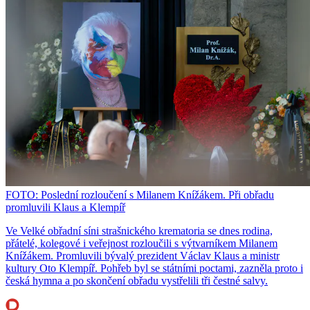
FOTO: Poslední rozloučení s Milanem Knížákem. Při obřadu
promluvili Klaus a Klempíř
Ve Velké obřadní síni strašnického krematoria se dnes rodina,
přátelé, kolegové i veřejnost rozloučili s výtvarníkem Milanem
Knížákem. Promluvili bývalý prezident Václav Klaus a ministr
kultury Oto Klempíř. Pohřeb byl se státními poctami, zazněla proto i
česká hymna a po skončení obřadu vystřelili tři čestné salvy.