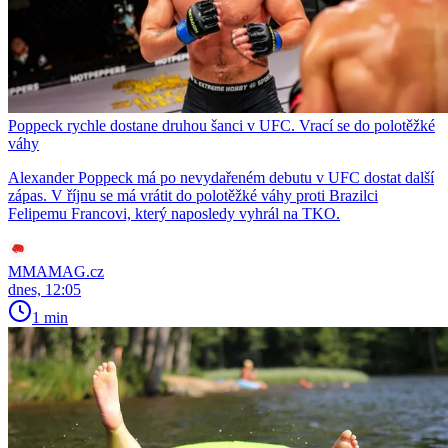
Poppeck rychle dostane druhou šanci v UFC. Vrací se do polotěžké
váhy
Alexander Poppeck má po nevydařeném debutu v UFC dostat další
zápas. V říjnu se má vrátit do polotěžké váhy proti Brazilci
Felipemu Francovi, který naposledy vyhrál na TKO.
MMAMAG.cz
dnes, 12:05
1 min