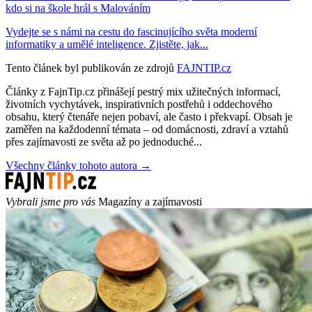
kdo si na škole hrál s Malováním
Vydejte se s námi na cestu do fascinujícího světa moderní
informatiky a umělé inteligence. Zjistěte, jak...
Tento článek byl publikován ze zdrojů
FAJNTIP.cz
Články z FajnTip.cz přinášejí pestrý mix užitečných informací,
životních vychytávek, inspirativních postřehů i oddechového
obsahu, který čtenáře nejen pobaví, ale často i překvapí. Obsah je
zaměřen na každodenní témata – od domácnosti, zdraví a vztahů
přes zajímavosti ze světa až po jednoduché...
Všechny články tohoto autora →
Vybrali jsme pro vás
Magazíny a zajímavosti