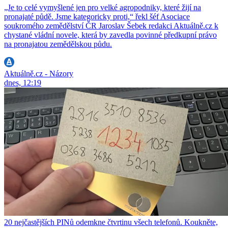
„Je to celé vymyšlené jen pro velké agropodniky, které žijí na
pronajaté půdě. Jsme kategoricky proti,“ řekl šéf Asociace
soukromého zemědělství ČR Jaroslav Šebek redakci Aktuálně.cz k
chystané vládní novele, která by zavedla povinné předkupní právo
na pronajatou zemědělskou půdu.
Aktuálně.cz - Názory
dnes, 12:19
20 nejčastějších PINů odemkne čtvrtinu všech telefonů. Koukněte,