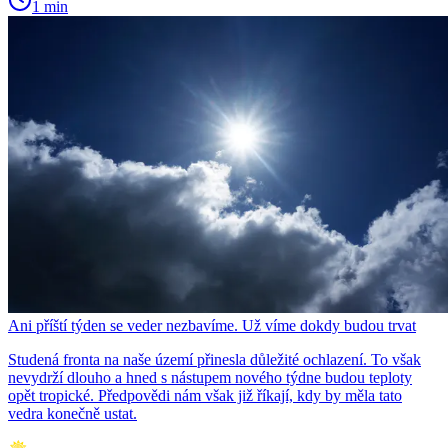
1 min
Ani příští týden se veder nezbavíme. Už víme dokdy budou trvat
Studená fronta na naše území přinesla důležité ochlazení. To však
nevydrží dlouho a hned s nástupem nového týdne budou teploty
opět tropické. Předpovědi nám však již říkají, kdy by měla tato
vedra konečně ustat.