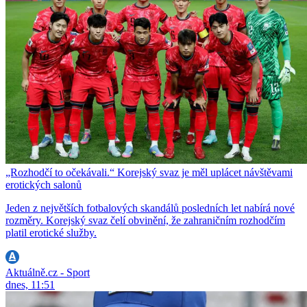
„Rozhodčí to očekávali.“ Korejský svaz je měl uplácet návštěvami
erotických salonů
Jeden z největších fotbalových skandálů posledních let nabírá nové
rozměry. Korejský svaz čelí obvinění, že zahraničním rozhodčím
platil erotické služby.
Aktuálně.cz - Sport
dnes, 11:51