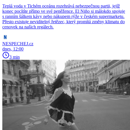
Teplá voda v Tichém oceánu rozehrává nebezpečnou partii, jejíž
konec pocítíte přímo ve své peněžence. El Niño si málokdo spojuje
s ranním šálkem kávy nebo nákupem rýže v českém supermarketu.
Přesto existuje neviditelný řetězec, který promítá změny klimatu do
cenovek na našich regálech.
NESPECHEJ.cz
dnes, 12:00
3 min