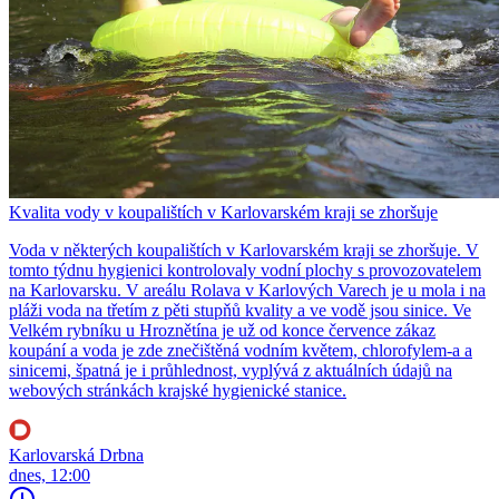
Kvalita vody v koupalištích v Karlovarském kraji se zhoršuje
Voda v některých koupalištích v Karlovarském kraji se zhoršuje. V
tomto týdnu hygienici kontrolovaly vodní plochy s provozovatelem
na Karlovarsku. V areálu Rolava v Karlových Varech je u mola i na
pláži voda na třetím z pěti stupňů kvality a ve vodě jsou sinice. Ve
Velkém rybníku u Hroznětína je už od konce července zákaz
koupání a voda je zde znečištěná vodním květem, chlorofylem-a a
sinicemi, špatná je i průhlednost, vyplývá z aktuálních údajů na
webových stránkách krajské hygienické stanice.
Karlovarská Drbna
dnes, 12:00