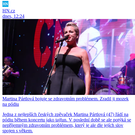
HN.cz
dnes, 12:24
Martina Pártlová bojuje se zdravotním problémem. Zradil ji mozek
na pódiu
Jedna z nejlepších českých zpěvaček Martina Pártlová (47) řádí na
pódiu během koncertu jako tajfun. V poslední době se ale potýká se
nepříjemným zdravotním problémem, který je ale dle jejích slov
spojen s věkem.