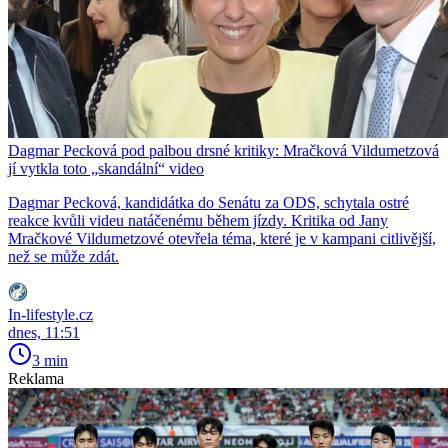
Dagmar Pecková pod palbou drsné kritiky: Mračková Vildumetzová
jí vytkla toto „skandální“ video
Dagmar Pecková, kandidátka do Senátu za ODS, schytala ostré
reakce kvůli videu natáčenému během jízdy. Kritika od Jany
Mračkové Vildumetzové otevřela téma, které je v kampani citlivější,
než se může zdát.
In-lifestyle.cz
dnes, 11:51
3 min
Reklama