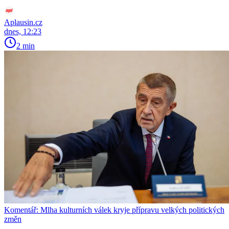
Aplausin.cz
dnes, 12:23
2 min
Komentář: Mlha kulturních válek kryje přípravu velkých politických
změn