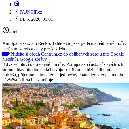
FAJNTIP.cz
14. 5. 2026, 06:01
4 min
Ani Španělsko, ani Řecko. Tahle evropská perla má nádherné moře,
perfektní servis a ceny pro každého
Přidejte si obsah Centrum.cz do oblíbených zdrojů pro Google
hledání a Google zprávy
Když se mluví o dovolené u moře, Portugalsko často zůstává trochu
stranou hlavního turistického zájmu. Přitom nabízí nádherné
pobřeží, příjemnou atmosféru a jedinečný charakter, který si mnoho
návštěvníků rychle zamiluje.