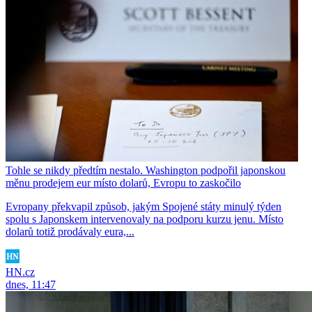
Tohle se nikdy předtím nestalo. Washington podpořil japonskou
měnu prodejem eur místo dolarů, Evropu to zaskočilo
Evropany překvapil způsob, jakým Spojené státy minulý týden
spolu s Japonskem intervenovaly na podporu kurzu jenu. Místo
dolarů totiž prodávaly eura,...
HN.cz
dnes, 11:47