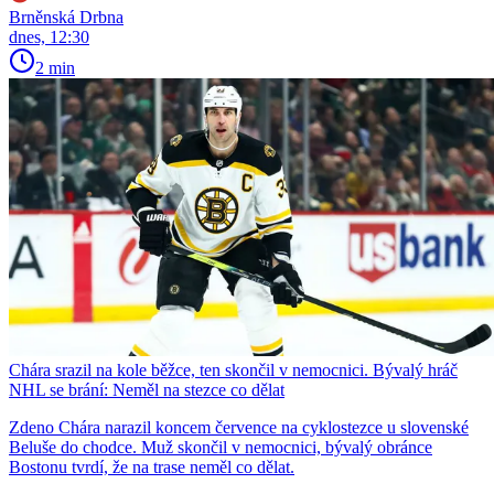
Brněnská Drbna
dnes, 12:30
2 min
Chára srazil na kole běžce, ten skončil v nemocnici. Bývalý hráč
NHL se brání: Neměl na stezce co dělat
Zdeno Chára narazil koncem července na cyklostezce u slovenské
Beluše do chodce. Muž skončil v nemocnici, bývalý obránce
Bostonu tvrdí, že na trase neměl co dělat.