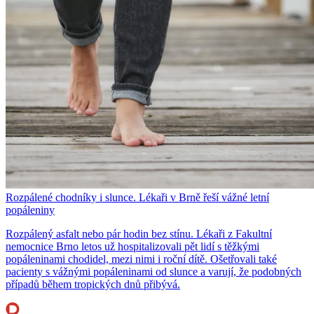
Rozpálené chodníky i slunce. Lékaři v Brně řeší vážné letní
popáleniny
Rozpálený asfalt nebo pár hodin bez stínu. Lékaři z Fakultní
nemocnice Brno letos už hospitalizovali pět lidí s těžkými
popáleninami chodidel, mezi nimi i roční dítě. Ošetřovali také
pacienty s vážnými popáleninami od slunce a varují, že podobných
případů během tropických dnů přibývá.