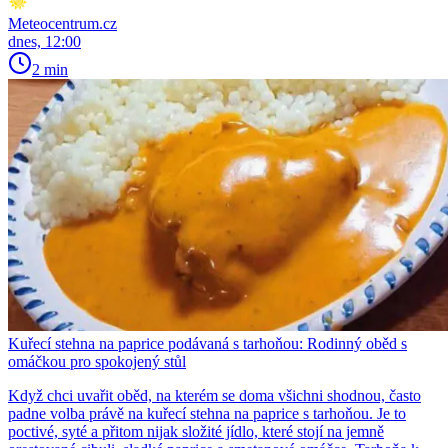
Meteocentrum.cz
dnes, 12:00
2 min
Kuřecí stehna na paprice podávaná s tarhoňou: Rodinný oběd s
omáčkou pro spokojený stůl
Když chci uvařit oběd, na kterém se doma všichni shodnou, často
padne volba právě na kuřecí stehna na paprice s tarhoňou. Je to
poctivé, syté a přitom nijak složité jídlo, které stojí na jemně