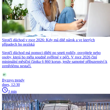
Sirotčí důchod v roce 2026: Kdy má dítě nárok a ve kterých
případech ho nezíská
Sirotčí důchod má pomoci dítěti po smrti rodiče, osvojitele nebo
osoby, která ho měla soudně svěřené v péči. V roce 2026 činí
minimální měsíční částka 6 860 korun, jenže samotné příbuzenství k
zemřelému nestačí.
Byznys trendy
dnes, 12:30
3 min