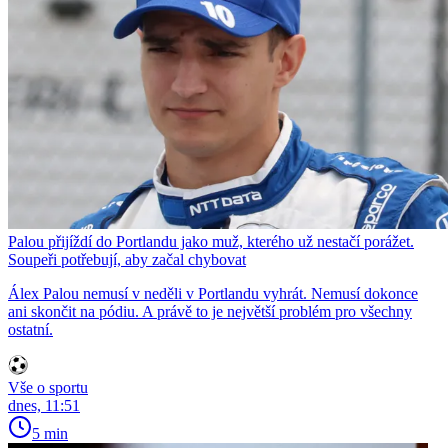
Palou přijíždí do Portlandu jako muž, kterého už nestačí porážet.
Soupeři potřebují, aby začal chybovat
Álex Palou nemusí v neděli v Portlandu vyhrát. Nemusí dokonce
ani skončit na pódiu. A právě to je největší problém pro všechny
ostatní.
Vše o sportu
dnes, 11:51
5 min