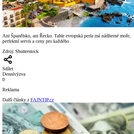
Ani Španělsko, ani Řecko. Tahle evropská perla má nádherné moře,
perfektní servis a ceny pro každého
Zdroj
:
Shutterstock
Sdílet
Denní
výzva
0
Reklama
Další články z
FAJNTIP.cz