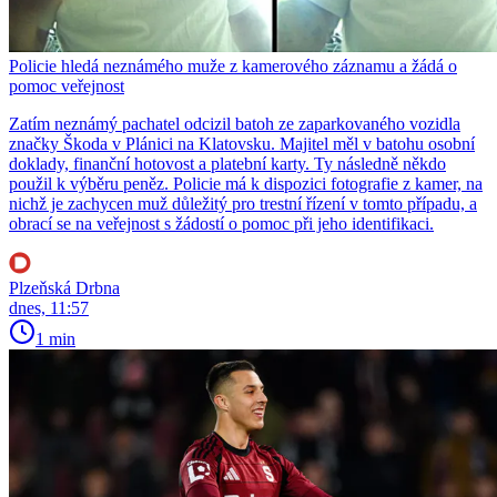
Policie hledá neznámého muže z kamerového záznamu a žádá o
pomoc veřejnost
Zatím neznámý pachatel odcizil batoh ze zaparkovaného vozidla
značky Škoda v Plánici na Klatovsku. Majitel měl v batohu osobní
doklady, finanční hotovost a platební karty. Ty následně někdo
použil k výběru peněz. Policie má k dispozici fotografie z kamer, na
nichž je zachycen muž důležitý pro trestní řízení v tomto případu, a
obrací se na veřejnost s žádostí o pomoc při jeho identifikaci.
Plzeňská Drbna
dnes, 11:57
1 min