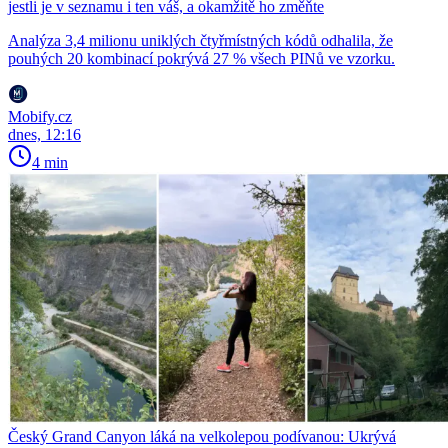
jestli je v seznamu i ten váš, a okamžitě ho změňte
Analýza 3,4 milionu uniklých čtyřmístných kódů odhalila, že
pouhých 20 kombinací pokrývá 27 % všech PINů ve vzorku.
Mobify.cz
dnes, 12:16
4 min
Český Grand Canyon láká na velkolepou podívanou: Ukrývá