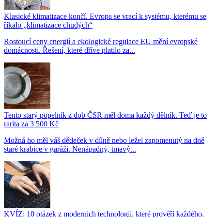
Klasické klimatizace končí. Evropa se vrací k systému, kterému se
říkalo „klimatizace chudých“
Rostoucí ceny energií a ekologické regulace EU mění evropské
domácnosti. Řešení, které dříve platilo za...
Tento starý popelník z dob ČSR měl doma každý dělník. Teď je to
rarita za 3 500 Kč
Možná ho měl váš dědeček v dílně nebo ležel zapomenutý na dně
staré krabice v garáži. Nenápadný, tmavý...
KVÍZ: 10 otázek z moderních technologií, které prověří každého,