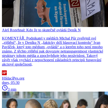
Aleš Rozehnal: Kdo že to skutečně ovládá Deník N
KOMENTÁŘ. Podnikatel v médiích Michal Půr zveřejnil své
„zjištění“, že v Deníku N „fakticky drží hlasovací kontrolu“ Ivan
Pavlíček, který toto médium „ovládá“ a o kterém toho není mnoho
známo. Z těchto zjištění pak dovozuje netransparentnost vlastnické
struktury tohoto média a zpochybňuje jeho nezávislost. Takový
závěr však vychází z nepochopení základních principů fungování
akciové společnosti,
HlídacíPes.org
dnes, 05:30
3 min