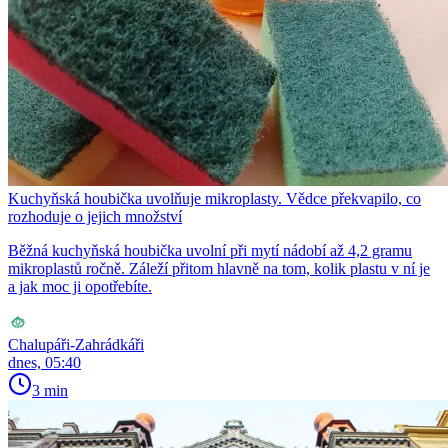
Kuchyňská houbička uvolňuje mikroplasty. Vědce překvapilo, co
rozhoduje o jejich množství
Běžná kuchyňská houbička uvolní při mytí nádobí až 4,2 gramu
mikroplastů ročně. Záleží přitom hlavně na tom, kolik plastu v ní je
a jak moc ji opotřebíte.
Chalupáři-Zahrádkáři
dnes, 05:40
3 min