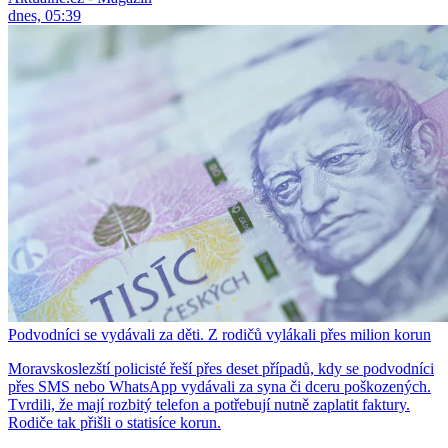
dnes, 05:39
Podvodníci se vydávali za děti. Z rodičů vylákali přes milion korun
Moravskoslezští policisté řeší přes deset případů, kdy se podvodníci
přes SMS nebo WhatsApp vydávali za syna či dceru poškozených.
Tvrdili, že mají rozbitý telefon a potřebují nutně zaplatit faktury.
Rodiče tak přišli o statisíce korun.