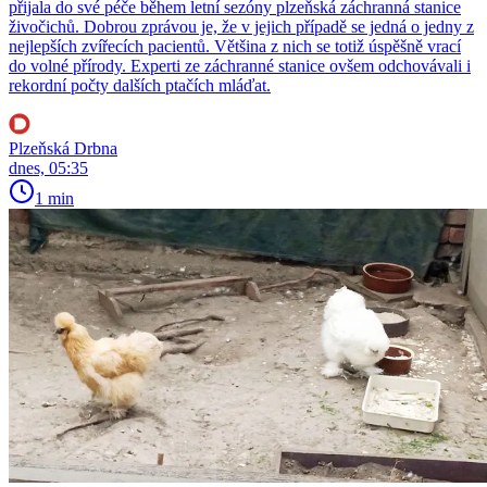
přijala do své péče během letní sezóny plzeňská záchranná stanice
živočichů. Dobrou zprávou je, že v jejich případě se jedná o jedny z
nejlepších zvířecích pacientů. Většina z nich se totiž úspěšně vrací
do volné přírody. Experti ze záchranné stanice ovšem odchovávali i
rekordní počty dalších ptačích mláďat.
Plzeňská Drbna
dnes, 05:35
1 min