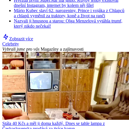
Hvězda první SuperStar má jasno: Kdyby tehdy existoval
dnešní Instagram, internet by kolem něj šílel
Mário Kubec slaví 62. narozeniny. Prince i vojáka z Chlapců
a chlapů vyměnil za traktory, koně a život na ranči
Nazvali ji hnusnou a starou: Olga Menzelová vytáhla trumf,
který nikdo nečekal!
Zobrazit více
Celebrity
Vybrali jsme pro vás
Magazíny a zajímavosti
Stála 40 Kčs a měl ji doma každý. Dnes se tahle lampa z
Československa prodává za tisíce korun