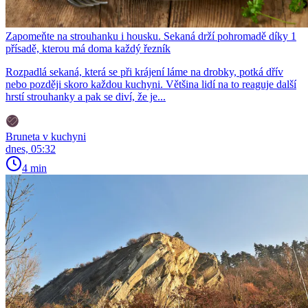
Zapomeňte na strouhanku i housku. Sekaná drží pohromadě díky 1
přísadě, kterou má doma každý řezník
Rozpadlá sekaná, která se při krájení láme na drobky, potká dřív
nebo později skoro každou kuchyni. Většina lidí na to reaguje další
hrstí strouhanky a pak se diví, že je...
Bruneta v kuchyni
dnes, 05:32
4 min