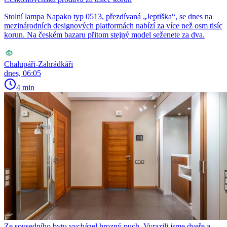
Stolní lampa Napako typ 0513, přezdívaná „Jeptiška“, se dnes na
mezinárodních designových platformách nabízí za více než osm tisíc
korun. Na českém bazaru přitom stejný model seženete za dva.
Chalupáři-Zahrádkáři
dnes, 06:05
4 min
Ze sousedního bytu vycházel hrozný puch. Vyrazili jsme dveře a