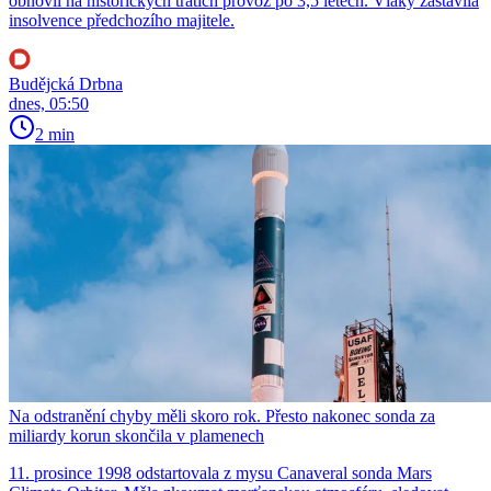
obnovil na historických tratích provoz po 3,5 letech. Vlaky zastavila
insolvence předchozího majitele.
Budějcká Drbna
dnes, 05:50
2 min
Na odstranění chyby měli skoro rok. Přesto nakonec sonda za
miliardy korun skončila v plamenech
11. prosince 1998 odstartovala z mysu Canaveral sonda Mars