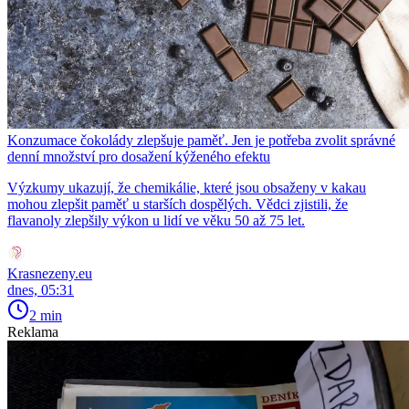
Konzumace čokolády zlepšuje paměť. Jen je potřeba zvolit správné
denní množství pro dosažení kýženého efektu
Výzkumy ukazují, že chemikálie, které jsou obsaženy v kakau
mohou zlepšit paměť u starších dospělých. Vědci zjistili, že
flavanoly zlepšily výkon u lidí ve věku 50 až 75 let.
Krasnezeny.eu
dnes, 05:31
2 min
Reklama