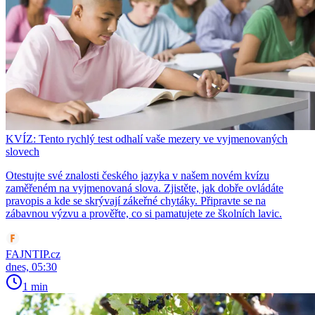
KVÍZ: Tento rychlý test odhalí vaše mezery ve vyjmenovaných
slovech
Otestujte své znalosti českého jazyka v našem novém kvízu
zaměřeném na vyjmenovaná slova. Zjistěte, jak dobře ovládáte
pravopis a kde se skrývají zákeřné chytáky. Připravte se na
zábavnou výzvu a prověřte, co si pamatujete ze školních lavic.
FAJNTIP.cz
dnes, 05:30
1 min