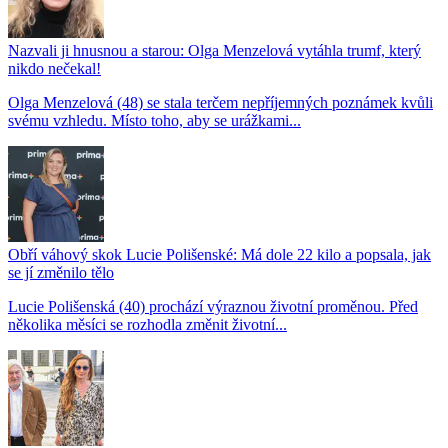
Nazvali ji hnusnou a starou: Olga Menzelová vytáhla trumf, který
nikdo nečekal!
Olga Menzelová (48) se stala terčem nepříjemných poznámek kvůli
svému vzhledu. Místo toho, aby se urážkami...
Obří váhový skok Lucie Polišenské: Má dole 22 kilo a popsala, jak
se jí změnilo tělo
Lucie Polišenská (40) prochází výraznou životní proměnou. Před
několika měsíci se rozhodla změnit životní...