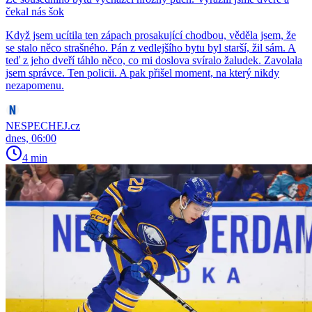
čekal nás šok
Když jsem ucítila ten zápach prosakující chodbou, věděla jsem, že
se stalo něco strašného. Pán z vedlejšího bytu byl starší, žil sám. A
teď z jeho dveří táhlo něco, co mi doslova svíralo žaludek. Zavolala
jsem správce. Ten policii. A pak přišel moment, na který nikdy
nezapomenu.
NESPECHEJ.cz
dnes, 06:00
4 min