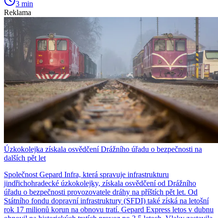
3 min
Reklama
Úzkokolejka získala osvědčení Drážního úřadu o bezpečnosti na
dalších pět let
Společnost Gepard Infra, která spravuje infrastrukturu
jindřichohradecké úzkokolejky, získala osvědčení od Drážního
úřadu o bezpečnosti provozovatele dráhy na příštích pět let. Od
Státního fondu dopravní infrastruktury (SFDI) také získá na letošní
rok 17 milionů korun na obnovu tratí. Gepard Express letos v dubnu