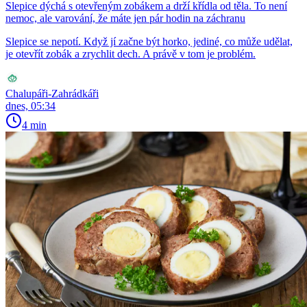
Slepice dýchá s otevřeným zobákem a drží křídla od těla. To není
nemoc, ale varování, že máte jen pár hodin na záchranu
Slepice se nepotí. Když jí začne být horko, jediné, co může udělat,
je otevřít zobák a zrychlit dech. A právě v tom je problém.
Chalupáři-Zahrádkáři
dnes, 05:34
4 min