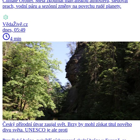
Climate Orbiter. Měla zkoumat marťanskou atmosféru, sledovat
prach, vodní páru a sezónní změny na povrchu rudé planety.
VědaŽivě.cz
dnes, 05:49
4 min
Český přírodní útvar zaujal svět. Brzy by mohl získat titul nového
divu světa. UNESCO je ale proti