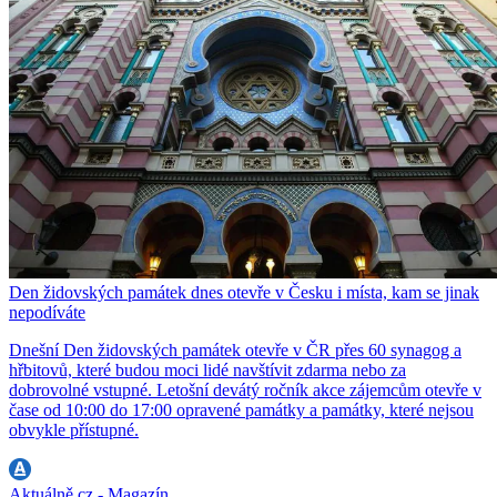
Den židovských památek dnes otevře v Česku i místa, kam se jinak
nepodíváte
Dnešní Den židovských památek otevře v ČR přes 60 synagog a
hřbitovů, které budou moci lidé navštívit zdarma nebo za
dobrovolné vstupné. Letošní devátý ročník akce zájemcům otevře v
čase od 10:00 do 17:00 opravené památky a památky, které nejsou
obvykle přístupné.
Aktuálně.cz - Magazín