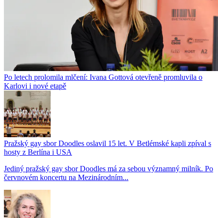
Po letech prolomila mlčení: Ivana Gottová otevřeně promluvila o
Karlovi i nové etapě
Pražský gay sbor Doodles oslavil 15 let. V Betlémské kapli zpíval s
hosty z Berlína i USA
Jediný pražský gay sbor Doodles má za sebou významný milník. Po
červnovém koncertu na Mezinárodním...