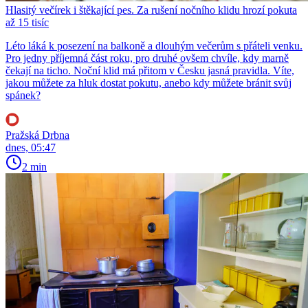
Hlasitý večírek i štěkající pes. Za rušení nočního klidu hrozí pokuta
až 15 tisíc
Léto láká k posezení na balkoně a dlouhým večerům s přáteli venku.
Pro jedny příjemná část roku, pro druhé ovšem chvíle, kdy marně
čekají na ticho. Noční klid má přitom v Česku jasná pravidla. Víte,
jakou můžete za hluk dostat pokutu, anebo kdy můžete bránit svůj
spánek?
Pražská Drbna
dnes, 05:47
2 min