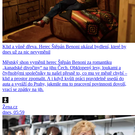
Klid a vůně dřeva. Herec Štěpán Benoni ukázal bydlení, které by
dnes už za nic nevyměnil
Městský shon vyměnil herec Štěpán Benoni za romantiku
„kanadské divočiny“ na jihu Čech. Obklopený lesy, loukami a
čtyřnohými společníky tu našel přesně to, co mu ve městě chybí –
klid a prostor zpomalit. A i když kvůli práci pravidelně usedá do
auta a vyráží do Prahy, jakmile mu to pracovní povinnosti dovolí,
vrací se zpátky na jih.
Žena.cz
dnes, 05:59