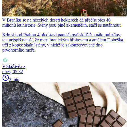
V Braníku se na necelých deseti hektarech dá přečíst přes 40
milionů let historie. Stěny jsou plné zkamenělin, stačí se natáhnout
Kdo si pod Prahou 4 představí panelákové sídliště a nákupní zóny,
ten nejspíš netuší, že mezi branickým hřbitovem a areálem Dobeška
trčí z kopce skalní stěny, v nichž je zakonzervované dno
prvohorního moře.
VědaŽivě.cz
dnes, 05:32
3 min