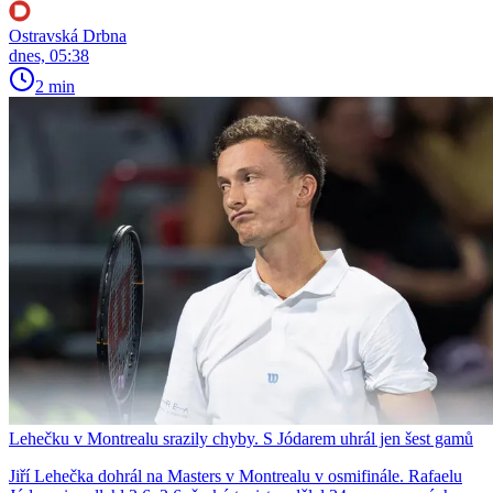
Ostravská Drbna
dnes, 05:38
2 min
Lehečku v Montrealu srazily chyby. S Jódarem uhrál jen šest gamů
Jiří Lehečka dohrál na Masters v Montrealu v osmifinále. Rafaelu