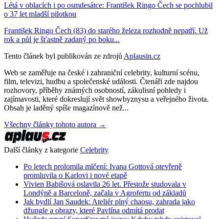
Létá v oblacích i po osmdesátce: František Ringo Čech se pochlubil
o 37 let mladší pilotkou
František Ringo Čech (83) do starého železa rozhodně nepatří. Už
rok a půl je šťastně zadaný po boku...
Tento článek byl publikován ze zdrojů
Aplausin.cz
Web se zaměřuje na české i zahraniční celebrity, kulturní scénu,
film, televizi, hudbu a společenské události. Čtenáři zde najdou
rozhovory, příběhy známých osobností, zákulisní pohledy i
zajímavosti, které dokreslují svět showbyznysu a veřejného života.
Obsah je laděný spíše magazínově než...
Všechny články tohoto autora →
Další články z kategorie
Celebrity
Po letech prolomila mlčení: Ivana Gottová otevřeně
promluvila o Karlovi i nové etapě
Vivien Babišová oslavila 26 let. Přestože studovala v
Londýně a Barceloně, začala v Agrofertu od základů
Jak bydlí Jan Saudek: Ateliér plný chaosu, zahrada jako
džungle a obrazy, které Pavlína odmítá prodat