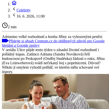
Celebrity
16. 6. 2026, 11:00
2 min
Adrianino velké rozhodnutí a honba Jiřiny za vyhozenými penězi
Přidejte si obsah Centrum.cz do oblíbených zdrojů pro Google
hledání a Google zprávy
V seriálu Ulice půjde tento týden o zásadní životní rozhodnutí i
pořádný trapas. Zatímco Adriana (Sandra Nováková) řeší
budoucnost po Prokopově (Ondřej Studénka) žádosti o ruku, Jiřina
(Eva Leinweberová) svádí nečekaný boj s popelnicemi. Důvod?
Někdo jí omylem vyhodil polštář, ve kterém měla schované své
úspory.