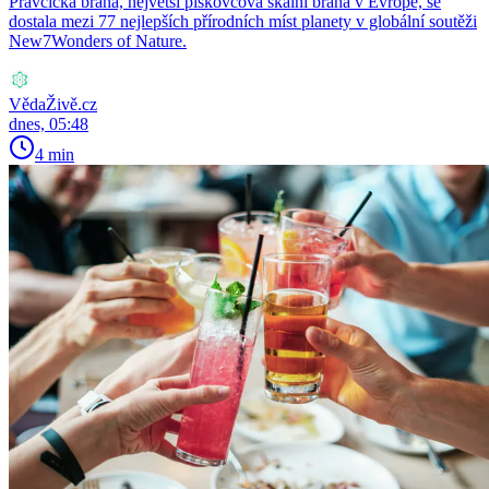
Pravčická brána, největší pískovcová skalní brána v Evropě, se
dostala mezi 77 nejlepších přírodních míst planety v globální soutěži
New7Wonders of Nature.
VědaŽivě.cz
dnes, 05:48
4 min