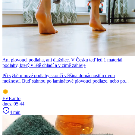
Ani plovoucí podlaha, ani dlaždice. V Česku teď letí 1 materiál
podlahy, který v létě chladí a v zimě zahřeje
Při výběru nové podlahy skončí většina domácností u dvou
možností. Buď sáhnou po laminátové plovoucí podlaze, nebo po...
FVE.info
dnes, 05:44
4 min