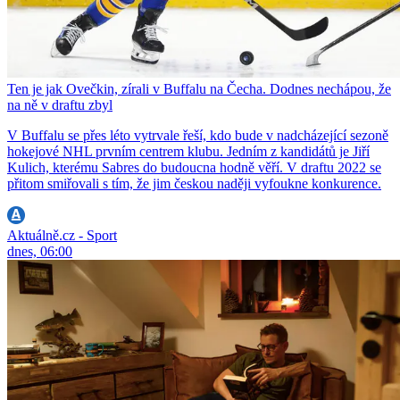
Ten je jak Ovečkin, zírali v Buffalu na Čecha. Dodnes nechápou, že
na ně v draftu zbyl
V Buffalu se přes léto vytrvale řeší, kdo bude v nadcházející sezoně
hokejové NHL prvním centrem klubu. Jedním z kandidátů je Jiří
Kulich, kterému Sabres do budoucna hodně věří. V draftu 2022 se
přitom smiřovali s tím, že jim českou naději vyfoukne konkurence.
Aktuálně.cz - Sport
dnes, 06:00