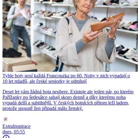
Tyhle boty nosí každá Francouzka po 60. Nohy v nich vypadají o
10 let mladší, ale české seniorky je odmítají
Deset let vám žádná bota neubere. Existuje ale jeden pár, po kterém
Pařížanky po šedesátce sahají skoro denně a díky kterému noha
vypadá delší a subtilnější. V českých botnících přitom leží ladem,
protože spoustě žen připadá málo ženský.
ExtraInspirace
dnes, 05:55