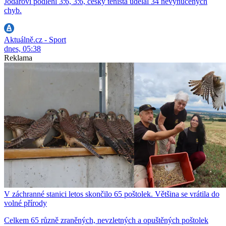
Jódarovi podlehl 3:6, 3:6, český tenista udělal 34 nevynucených
chyb.
Aktuálně.cz - Sport
dnes, 05:38
Reklama
V záchranné stanici letos skončilo 65 poštolek. Většina se vrátila do
volné přírody
Celkem 65 různě zraněných, nevzletných a opuštěných poštolek