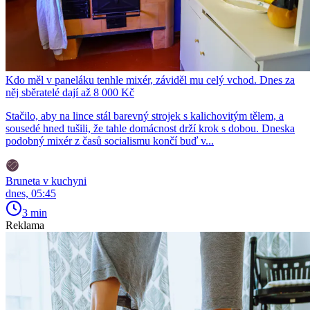
Kdo měl v paneláku tenhle mixér, záviděl mu celý vchod. Dnes za
něj sběratelé dají až 8 000 Kč
Stačilo, aby na lince stál barevný strojek s kalichovitým tělem, a
sousedé hned tušili, že tahle domácnost drží krok s dobou. Dneska
podobný mixér z časů socialismu končí buď v...
Bruneta v kuchyni
dnes, 05:45
3 min
Reklama