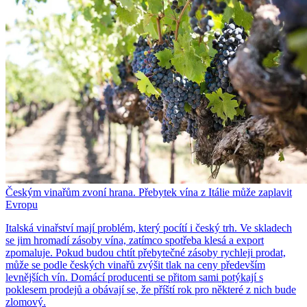
Českým vinařům zvoní hrana. Přebytek vína z Itálie může zaplavit
Evropu
Italská vinařství mají problém, který pocítí i český trh. Ve skladech
se jim hromadí zásoby vína, zatímco spotřeba klesá a export
zpomaluje. Pokud budou chtít přebytečné zásoby rychleji prodat,
může se podle českých vinařů zvýšit tlak na ceny především
levnějších vín. Domácí producenti se přitom sami potýkají s
poklesem prodejů a obávají se, že příští rok pro některé z nich bude
zlomový.