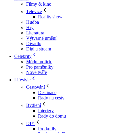
Filmy & kino
Televize
Reality show
Hudba
Hry
Literatura
Výtvarné umění
Divadlo
Digi a stream
Celebrity
Módní policie
Pro pamětníky
Nové tváře
Lifestyle
Cestování
Destinace
Rady na cesty
Bydlení
Interiery
Rady do domu
DIY
Pro kutily