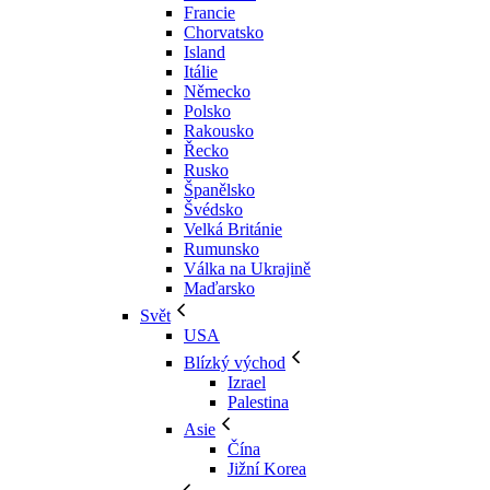
Francie
Chorvatsko
Island
Itálie
Německo
Polsko
Rakousko
Řecko
Rusko
Španělsko
Švédsko
Velká Británie
Rumunsko
Válka na Ukrajině
Maďarsko
Svět
USA
Blízký východ
Izrael
Palestina
Asie
Čína
Jižní Korea