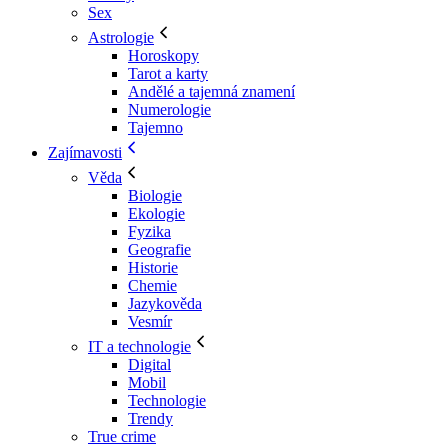
Sex
Astrologie
Horoskopy
Tarot a karty
Andělé a tajemná znamení
Numerologie
Tajemno
Zajímavosti
Věda
Biologie
Ekologie
Fyzika
Geografie
Historie
Chemie
Jazykověda
Vesmír
IT a technologie
Digital
Mobil
Technologie
Trendy
True crime