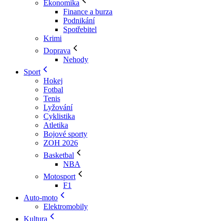
Ekonomika
Finance a burza
Podnikání
Spotřebitel
Krimi
Doprava
Nehody
Sport
Hokej
Fotbal
Tenis
Lyžování
Cyklistika
Atletika
Bojové sporty
ZOH 2026
Basketbal
NBA
Motosport
F1
Auto-moto
Elektromobily
Kultura