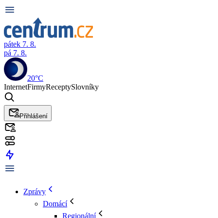
pátek 7. 8.
pá 7. 8.
20°C
Internet
Firmy
Recepty
Slovníky
Přihlášení
Zprávy
Domácí
Regionální