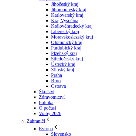
Jihočeský kraj
Jihomoravský kraj
Karlovarský kraj
Kraj Vysočina
Králověhradecký kraj
Liberecký kraj
Moravskoslezský kraj
Olomoucký kraj
Pardubický kraj
Plzeňský kraj
Středočeský kraj
Ústecký kraj
Zlínský kraj
Praha
Brno
Ostrava
Školství
Zdravotnictví
Politika
O počasí
Volby 2026
Zahraničí
Evropa
Slovensko