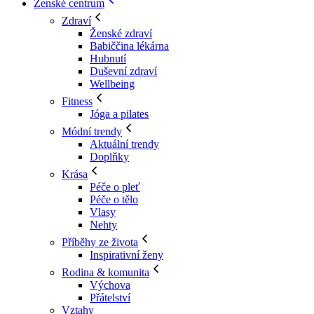
Ženské centrum
Zdraví
Ženské zdraví
Babiččina lékárna
Hubnutí
Duševní zdraví
Wellbeing
Fitness
Jóga a pilates
Módní trendy
Aktuální trendy
Doplňky
Krása
Péče o pleť
Péče o tělo
Vlasy
Nehty
Příběhy ze života
Inspirativní ženy
Rodina & komunita
Výchova
Přátelství
Vztahy