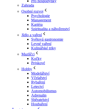
Pro hospodyňky
Zahrada
Osobní rozvoj
Psychologie
Management
Kariéra
Spiritualita a náboženství
Jídlo a vaření
Světová gastronomie
Levné vaření
Kulinářské triky
Mazlíčci
Kočky
Pejskové
Hobby
Modelářství
Včelařství
Rybaření
Letectví
Automobilismus
Adrenalin
Sběratelství
Houbaření