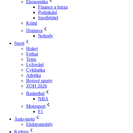
Ekonomika
Finance a burza
Podnikání
Spotřebitel
Krimi
Doprava
Nehody
Sport
Hokej
Fotbal
Tenis
Lyžování
Cyklistika
Atletika
Bojové sporty
ZOH 2026
Basketbal
NBA
Motosport
F1
Auto-moto
Elektromobily
Kultura