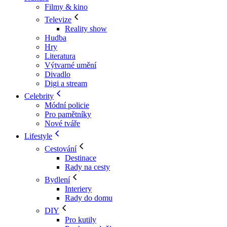
Filmy & kino
Televize
Reality show
Hudba
Hry
Literatura
Výtvarné umění
Divadlo
Digi a stream
Celebrity
Módní policie
Pro pamětníky
Nové tváře
Lifestyle
Cestování
Destinace
Rady na cesty
Bydlení
Interiery
Rady do domu
DIY
Pro kutily