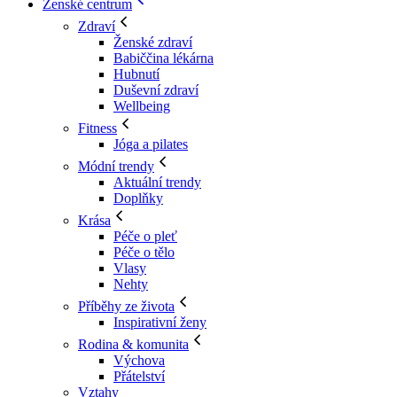
Ženské centrum
Zdraví
Ženské zdraví
Babiččina lékárna
Hubnutí
Duševní zdraví
Wellbeing
Fitness
Jóga a pilates
Módní trendy
Aktuální trendy
Doplňky
Krása
Péče o pleť
Péče o tělo
Vlasy
Nehty
Příběhy ze života
Inspirativní ženy
Rodina & komunita
Výchova
Přátelství
Vztahy