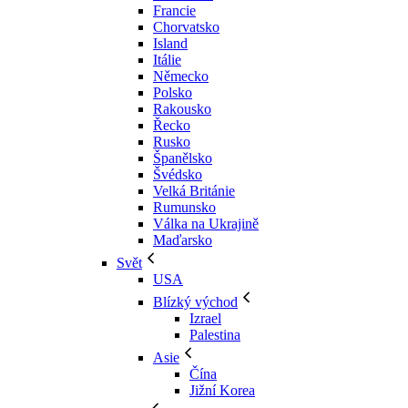
Francie
Chorvatsko
Island
Itálie
Německo
Polsko
Rakousko
Řecko
Rusko
Španělsko
Švédsko
Velká Británie
Rumunsko
Válka na Ukrajině
Maďarsko
Svět
USA
Blízký východ
Izrael
Palestina
Asie
Čína
Jižní Korea