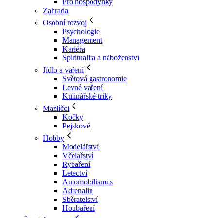
Pro hospodyňky
Zahrada
Osobní rozvoj
Psychologie
Management
Kariéra
Spiritualita a náboženství
Jídlo a vaření
Světová gastronomie
Levné vaření
Kulinářské triky
Mazlíčci
Kočky
Pejskové
Hobby
Modelářství
Včelařství
Rybaření
Letectví
Automobilismus
Adrenalin
Sběratelství
Houbaření