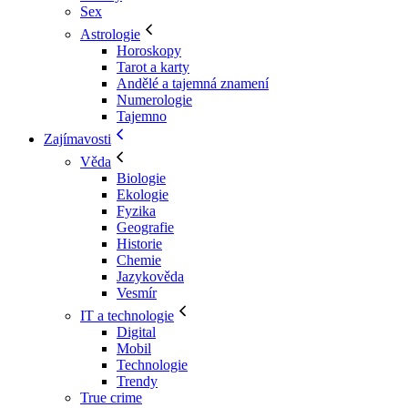
Sex
Astrologie
Horoskopy
Tarot a karty
Andělé a tajemná znamení
Numerologie
Tajemno
Zajímavosti
Věda
Biologie
Ekologie
Fyzika
Geografie
Historie
Chemie
Jazykověda
Vesmír
IT a technologie
Digital
Mobil
Technologie
Trendy
True crime