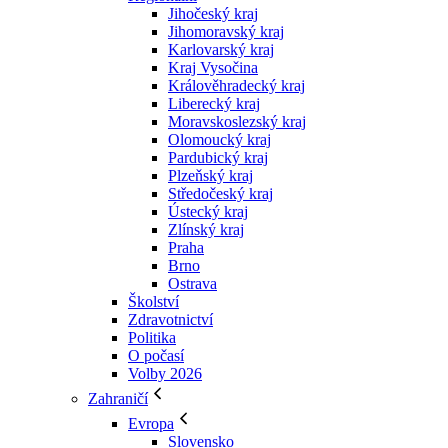
Jihočeský kraj
Jihomoravský kraj
Karlovarský kraj
Kraj Vysočina
Králověhradecký kraj
Liberecký kraj
Moravskoslezský kraj
Olomoucký kraj
Pardubický kraj
Plzeňský kraj
Středočeský kraj
Ústecký kraj
Zlínský kraj
Praha
Brno
Ostrava
Školství
Zdravotnictví
Politika
O počasí
Volby 2026
Zahraničí
Evropa
Slovensko