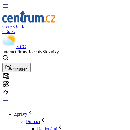
čtvrtek 6. 8.
čt 6. 8.
30°C
Internet
Firmy
Recepty
Slovníky
Přihlášení
Zprávy
Domácí
Regionální