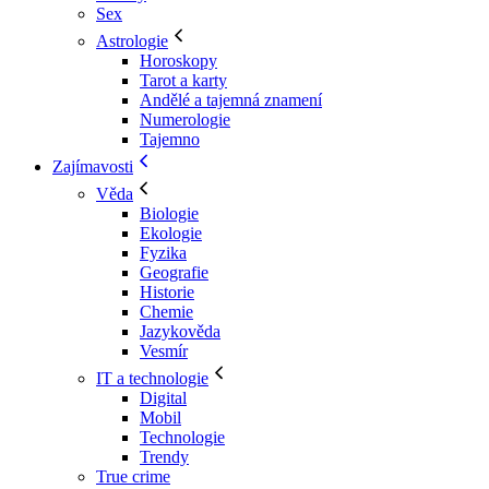
Sex
Astrologie
Horoskopy
Tarot a karty
Andělé a tajemná znamení
Numerologie
Tajemno
Zajímavosti
Věda
Biologie
Ekologie
Fyzika
Geografie
Historie
Chemie
Jazykověda
Vesmír
IT a technologie
Digital
Mobil
Technologie
Trendy
True crime