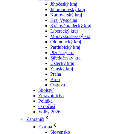
Jihočeský kraj
Jihomoravský kraj
Karlovarský kraj
Kraj Vysočina
Králověhradecký kraj
Liberecký kraj
Moravskoslezský kraj
Olomoucký kraj
Pardubický kraj
Plzeňský kraj
Středočeský kraj
Ústecký kraj
Zlínský kraj
Praha
Brno
Ostrava
Školství
Zdravotnictví
Politika
O počasí
Volby 2026
Zahraničí
Evropa
Slovensko