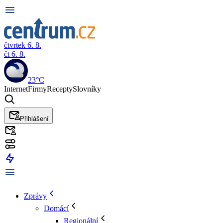
čtvrtek 6. 8.
čt 6. 8.
23°C
Internet
Firmy
Recepty
Slovníky
Přihlášení
Zprávy
Domácí
Regionální