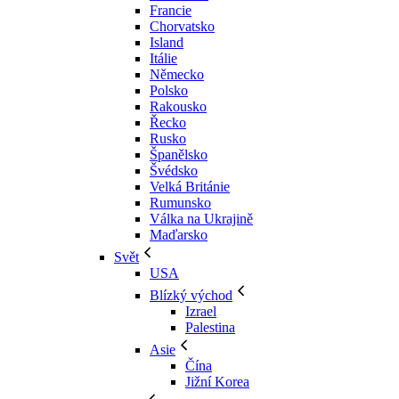
Francie
Chorvatsko
Island
Itálie
Německo
Polsko
Rakousko
Řecko
Rusko
Španělsko
Švédsko
Velká Británie
Rumunsko
Válka na Ukrajině
Maďarsko
Svět
USA
Blízký východ
Izrael
Palestina
Asie
Čína
Jižní Korea