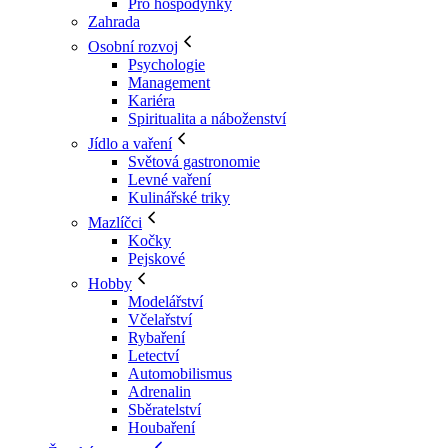
Pro hospodyňky
Zahrada
Osobní rozvoj
Psychologie
Management
Kariéra
Spiritualita a náboženství
Jídlo a vaření
Světová gastronomie
Levné vaření
Kulinářské triky
Mazlíčci
Kočky
Pejskové
Hobby
Modelářství
Včelařství
Rybaření
Letectví
Automobilismus
Adrenalin
Sběratelství
Houbaření