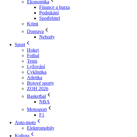
Ekonomika
Finance a burza
Podnikání
Spotřebitel
Krimi
Doprava
Nehody
Sport
Hokej
Fotbal
Tenis
Lyžování
Cyklistika
Atletika
Bojové sporty
ZOH 2026
Basketbal
NBA
Motosport
F1
Auto-moto
Elektromobily
Kultura