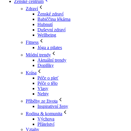
Ženské centrum
Zdraví
Ženské zdraví
Babiččina lékárna
Hubnutí
Duševní zdraví
Wellbeing
Fitness
Jóga a pilates
Módní trendy
Aktuální trendy
Doplňky
Krása
Péče o pleť
Péče o tělo
Vlasy
Nehty
Příběhy ze života
Inspirativní ženy
Rodina & komunita
Výchova
Přátelství
Vztahy