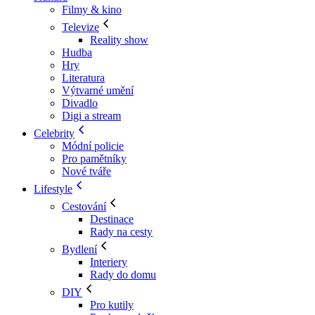
Filmy & kino
Televize
Reality show
Hudba
Hry
Literatura
Výtvarné umění
Divadlo
Digi a stream
Celebrity
Módní policie
Pro pamětníky
Nové tváře
Lifestyle
Cestování
Destinace
Rady na cesty
Bydlení
Interiery
Rady do domu
DIY
Pro kutily