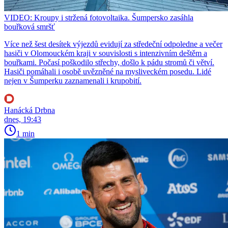
VIDEO: Kroupy i stržená fotovoltaika. Šumpersko zasáhla
bouřková smršť
Více než šest desítek výjezdů evidují za středeční odpoledne a večer
hasiči v Olomouckém kraji v souvislosti s intenzivním deštěm a
bouřkami. Počasí poškodilo střechy, došlo k pádu stromů či větví.
Hasiči pomáhali i osobě uvězněné na mysliveckém posedu. Lidé
nejen v Šumperku zaznamenali i krupobití.
Hanácká Drbna
dnes, 19:43
1 min