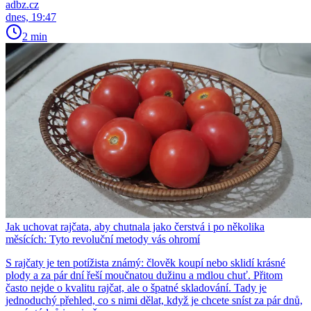
adbz.cz
dnes, 19:47
2 min
Jak uchovat rajčata, aby chutnala jako čerstvá i po několika
měsících: Tyto revoluční metody vás ohromí
S rajčaty je ten potížista známý: člověk koupí nebo sklidí krásné
plody a za pár dní řeší moučnatou dužinu a mdlou chuť. Přitom
často nejde o kvalitu rajčat, ale o špatné skladování. Tady je
jednoduchý přehled, co s nimi dělat, když je chcete sníst za pár dnů,