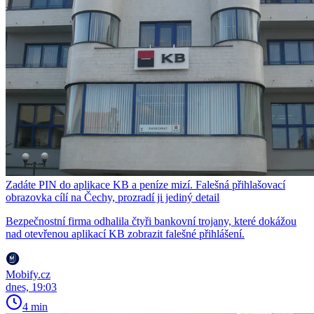
Zadáte PIN do aplikace KB a peníze mizí. Falešná přihlašovací
obrazovka cílí na Čechy, prozradí ji jediný detail
Bezpečnostní firma odhalila čtyři bankovní trojany, které dokážou
nad otevřenou aplikací KB zobrazit falešné přihlášení.
Mobify.cz
dnes, 19:03
4 min