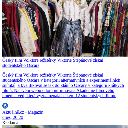
Český film Volklore režisérky Viktorie Štěpánové získal
studentského Oscara
Český film Volklore režisérky Viktorie Štěpánové získal
studentského Oscara v kategorii alternativních a experimentálních
snímků, a kvalifikoval se tak do klání o Oscary v kategorii krátkých
filmů. Na svém webu o tom informovala Akademie filmového
umění a věd, která vyznamenala celkem 12 studentských filmů.
Aktuálně.cz - Magazín
dnes, 20:20
Reklama