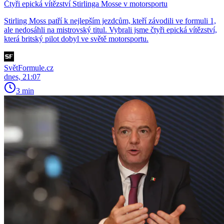
Čtyři epická vítězství Stirlinga Mosse v motorsportu
Stirling Moss patří k nejlepším jezdcům, kteří závodili ve formuli 1,
ale nedosáhli na mistrovský titul. Vybrali jsme čtyři epická vítězství,
která britský pilot dobyl ve světě motorsportu.
SvětFormule.cz
dnes, 21:07
3 min