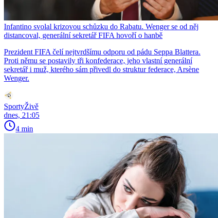
Infantino svolal krizovou schůzku do Rabatu. Wenger se od něj
distancoval, generální sekretář FIFA hovoří o hanbě
Prezident FIFA čelí nejtvrdšímu odporu od pádu Seppa Blattera.
Proti němu se postavily tři konfederace, jeho vlastní generální
sekretář i muž, kterého sám přivedl do struktur federace, Arsène
Wenger.
SportyŽivě
dnes, 21:05
4 min