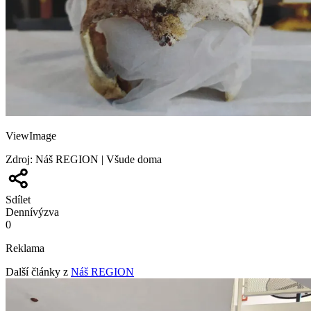
ViewImage
Zdroj
:
Náš REGION | Všude doma
Sdílet
Denní
výzva
0
Reklama
Další články z
Náš REGION