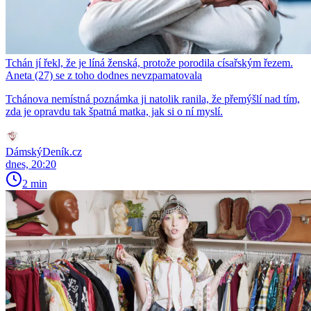
Tchán jí řekl, že je líná ženská, protože porodila císařským řezem.
Aneta (27) se z toho dodnes nevzpamatovala
Tchánova nemístná poznámka ji natolik ranila, že přemýšlí nad tím,
zda je opravdu tak špatná matka, jak si o ní myslí.
DámskýDeník.cz
dnes, 20:20
2 min