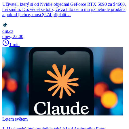
Uživatel, který si od Nvidie objednal GeForce RTX 5090 za $4600,
má smůlu. Dozvěděl se totiž, že za tuto cenu mu již nebude prodána
a pokud ji chce, musí $574 připlatit…
diit.cz
dnes, 22:00
1 min
Letem světem
1. Hackerský útok podnikla také AI od Anthropiku Foto: