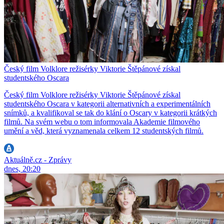
Český film Volklore režisérky Viktorie Štěpánové získal
studentského Oscara
Český film Volklore režisérky Viktorie Štěpánové získal
studentského Oscara v kategorii alternativních a experimentálních
snímků, a kvalifikoval se tak do klání o Oscary v kategorii krátkých
filmů. Na svém webu o tom informovala Akademie filmového
umění a věd, která vyznamenala celkem 12 studentských filmů.
Aktuálně.cz - Zprávy
dnes, 20:20