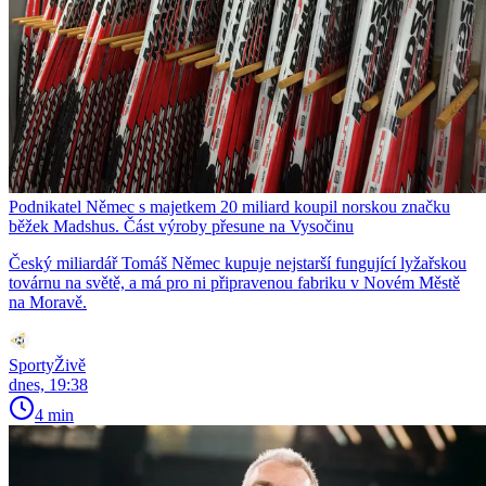
Podnikatel Němec s majetkem 20 miliard koupil norskou značku
běžek Madshus. Část výroby přesune na Vysočinu
Český miliardář Tomáš Němec kupuje nejstarší fungující lyžařskou
továrnu na světě, a má pro ni připravenou fabriku v Novém Městě
na Moravě.
SportyŽivě
dnes, 19:38
4 min