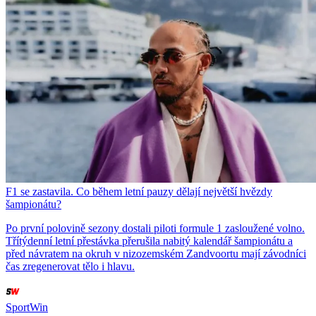
F1 se zastavila. Co během letní pauzy dělají největší hvězdy
šampionátu?
Po první polovině sezony dostali piloti formule 1 zasloužené volno.
Třítýdenní letní přestávka přerušila nabitý kalendář šampionátu a
před návratem na okruh v nizozemském Zandvoortu mají závodníci
čas zregenerovat tělo i hlavu.
SportWin