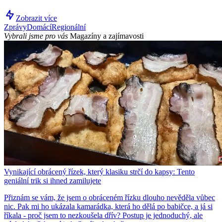
Zobrazit více
Zprávy
Domácí
Regionální
Vybrali jsme pro vás
Magazíny a zajímavosti
Vynikající obrácený řízek, který klasiku strčí do kapsy: Tento
geniální trik si ihned zamilujete
Přiznám se vám, že jsem o obráceném řízku dlouho nevěděla vůbec
nic. Pak mi ho ukázala kamarádka, která ho dělá po babičce, a já si
říkala - proč jsem to nezkoušela dřív? Postup je jednoduchý, ale