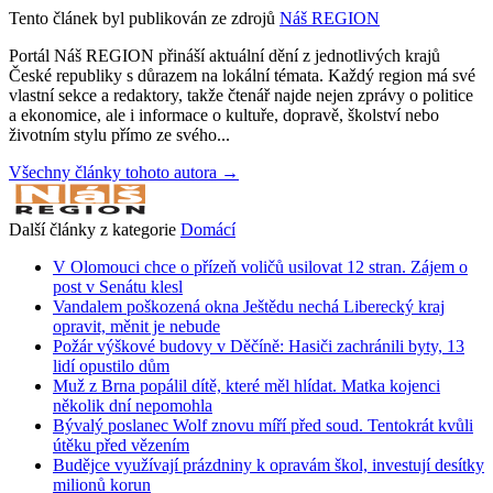
Tento článek byl publikován ze zdrojů
Náš REGION
Portál Náš REGION přináší aktuální dění z jednotlivých krajů
České republiky s důrazem na lokální témata. Každý region má své
vlastní sekce a redaktory, takže čtenář najde nejen zprávy o politice
a ekonomice, ale i informace o kultuře, dopravě, školství nebo
životním stylu přímo ze svého...
Všechny články tohoto autora →
Další články z kategorie
Domácí
V Olomouci chce o přízeň voličů usilovat 12 stran. Zájem o
post v Senátu klesl
Vandalem poškozená okna Ještědu nechá Liberecký kraj
opravit, měnit je nebude
Požár výškové budovy v Děčíně: Hasiči zachránili byty, 13
lidí opustilo dům
Muž z Brna popálil dítě, které měl hlídat. Matka kojenci
několik dní nepomohla
Bývalý poslanec Wolf znovu míří před soud. Tentokrát kvůli
útěku před vězením
Budějce využívají prázdniny k opravám škol, investují desítky
milionů korun