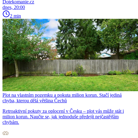
Dotekomanie.cz
dnes, 20:00
2 min
Plot na vlastním pozemku a pokuta milion korun. Stačí jediná
chyba, kterou dělá většina Čechů
Retroaktivní pokuty za oplocení v Česku – plot vás může stát i
milion korun. Naučte se, jak jednoduše předejít nejčastějším
chybám.