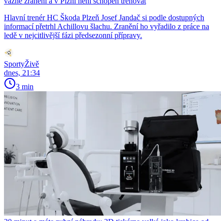
vážné zranění a v Plzni není schopen trénovat
Hlavní trenér HC Škoda Plzeň Josef Jandač si podle dostupných
informací přetrhl Achillovu šlachu. Zranění ho vyřadilo z práce na
ledě v nejcitlivější fázi předsezonní přípravy.
SportyŽivě
dnes, 21:34
3 min