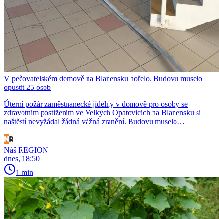
V pečovatelském domově na Blanensku hořelo. Budovu muselo
opustit 25 osob
Úterní požár zaměstnanecké jídelny v domově pro osoby se
zdravotním postižením ve Velkých Opatovicích na Blanensku si
naštěstí nevyžádal žádná vážná zranění. Budovu muselo…
Náš REGION
dnes, 18:50
1 min