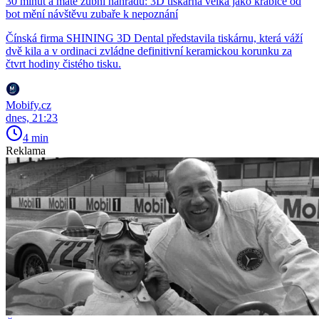
30 minut a máte zubní náhradu: 3D tiskárna velká jako krabice od
bot mění návštěvu zubaře k nepoznání
Čínská firma SHINING 3D Dental představila tiskárnu, která váží
dvě kila a v ordinaci zvládne definitivní keramickou korunku za
čtvrt hodiny čistého tisku.
Mobify.cz
dnes, 21:23
4 min
Reklama