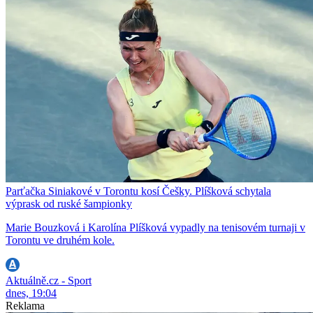
Parťačka Siniakové v Torontu kosí Češky. Plíšková schytala
výprask od ruské šampionky
Marie Bouzková i Karolína Plíšková vypadly na tenisovém turnaji v
Torontu ve druhém kole.
Aktuálně.cz - Sport
dnes, 19:04
Reklama