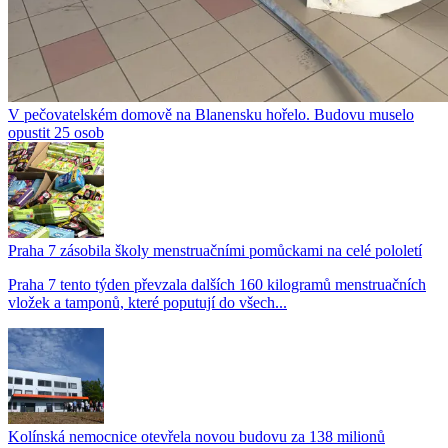
V pečovatelském domově na Blanensku hořelo. Budovu muselo
opustit 25 osob
Praha 7 zásobila školy menstruačními pomůckami na celé pololetí
Praha 7 tento týden převzala dalších 160 kilogramů menstruačních
vložek a tamponů, které poputují do všech...
Kolínská nemocnice otevřela novou budovu za 138 milionů