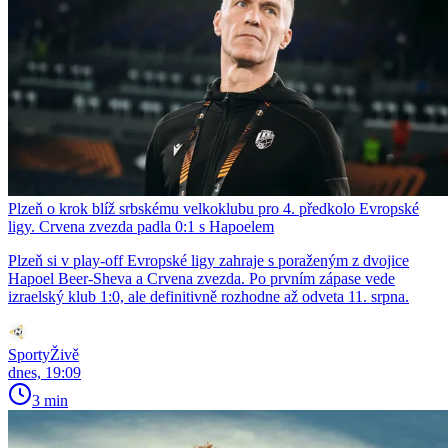
Plzeň o krok blíž srbskému velkoklubu pro 4. předkolo Evropské
ligy. Crvena zvezda padla 0:1 s Hapoelem
Plzeň si v play-off Evropské ligy zahraje s poraženým z dvojice
Hapoel Beer-Sheva a Crvena zvezda. Po prvním zápase vede
izraelský klub 1:0, ale definitivně rozhodne až odveta 11. srpna.
SportyŽivě
dnes, 19:09
3 min