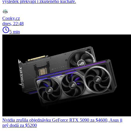
výsledek překvapí i zkušeného kuchaře.
Cooky.cz
dnes, 22:48
5 min
Nvidia zrušila objednávku GeForce RTX 5090 za $4600, Asus ji
prý dodá za $5200