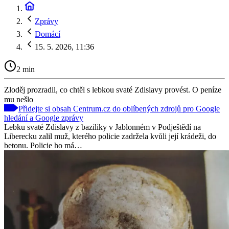
Zprávy
Domácí
15. 5. 2026, 11:36
2 min
Zloděj prozradil, co chtěl s lebkou svaté Zdislavy provést. O peníze
mu nešlo
Přidejte si obsah Centrum.cz do oblíbených zdrojů pro Google
hledání a Google zprávy
Lebku svaté Zdislavy z baziliky v Jablonném v Podještědí na
Liberecku zalil muž, kterého policie zadržela kvůli její krádeži, do
betonu. Policie ho má…