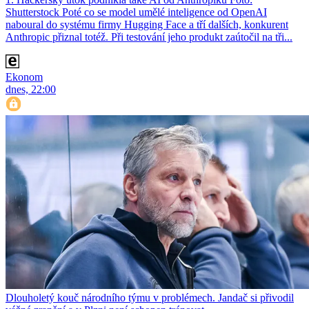
Shutterstock Poté co se model umělé inteligence od OpenAI
naboural do systému firmy Hugging Face a tří dalších, konkurent
Anthro­pic přiznal totéž. Při testování jeho produkt zaútočil na tři...
Ekonom
dnes, 22:00
Dlouholetý kouč národního týmu v problémech. Jandač si přivodil