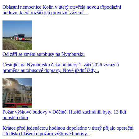
Oblastní nemocnice Kolín v úterý otevřela novou třípodlažní
budovu, která rozšíří její provozní zázemí....
Od září se změní autobusy na Nymbursku
Cestující na Nymbursku čeká od úterý 1. září 2026 výrazná
proměna autobusové dopravy. Nové jízdní řády...
Požár výškové budovy v Děčíně: Hasiči zachránili byty, 13 lidí
opustilo dům
Krátce před jedenáctou hodinou dopoledne v úterý přijalo operační
středisko hlášení o požáru výškové budovy...