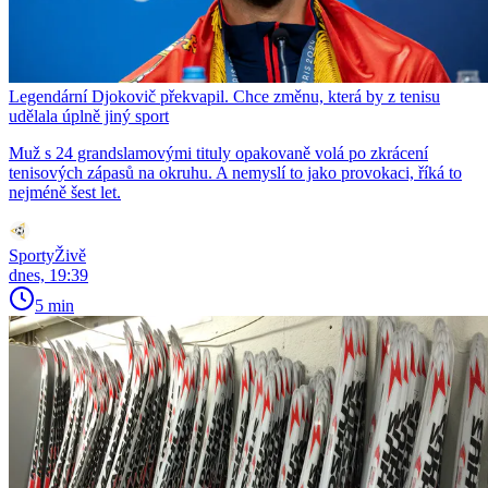
Legendární Djokovič překvapil. Chce změnu, která by z tenisu
udělala úplně jiný sport
Muž s 24 grandslamovými tituly opakovaně volá po zkrácení
tenisových zápasů na okruhu. A nemyslí to jako provokaci, říká to
nejméně šest let.
SportyŽivě
dnes, 19:39
5 min