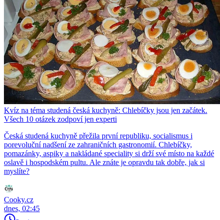
Kvíz na téma studená česká kuchyně: Chlebíčky jsou jen začátek.
Všech 10 otázek zodpoví jen experti
Česká studená kuchyně přežila první republiku, socialismus i
porevoluční nadšení ze zahraničních gastronomií. Chlebíčky,
pomazánky, aspiky a nakládané speciality si drží své místo na každé
oslavě i hospodském pultu. Ale znáte je opravdu tak dobře, jak si
myslíte?
Cooky.cz
dnes, 02:45