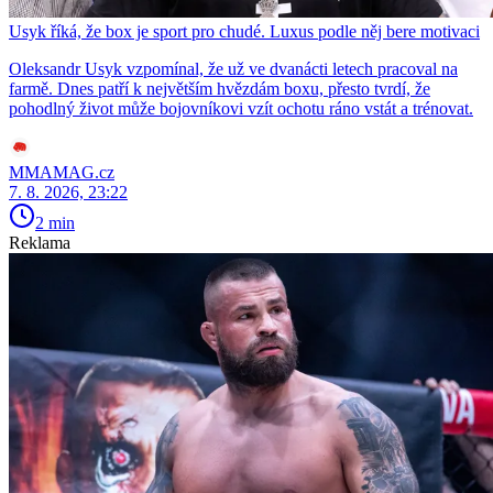
Usyk říká, že box je sport pro chudé. Luxus podle něj bere motivaci
Oleksandr Usyk vzpomínal, že už ve dvanácti letech pracoval na
farmě. Dnes patří k největším hvězdám boxu, přesto tvrdí, že
pohodlný život může bojovníkovi vzít ochotu ráno vstát a trénovat.
MMAMAG.cz
7. 8. 2026, 23:22
2 min
Reklama