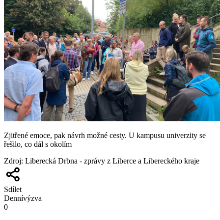
Zjitřené emoce, pak návrh možné cesty. U kampusu univerzity se
řešilo, co dál s okolím
Zdroj
:
Liberecká Drbna - zprávy z Liberce a Libereckého kraje
Sdílet
Denní
výzva
0