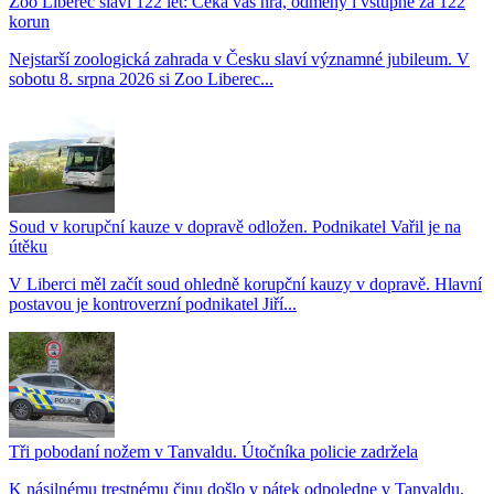
Zoo Liberec slaví 122 let: Čeká vás hra, odměny i vstupné za 122
korun
Nejstarší zoologická zahrada v Česku slaví významné jubileum. V
sobotu 8. srpna 2026 si Zoo Liberec...
Soud v korupční kauze v dopravě odložen. Podnikatel Vařil je na
útěku
V Liberci měl začít soud ohledně korupční kauzy v dopravě. Hlavní
postavou je kontroverzní podnikatel Jiří...
Tři pobodaní nožem v Tanvaldu. Útočníka policie zadržela
K násilnému trestnému činu došlo v pátek odpoledne v Tanvaldu,