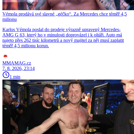
Vémola prodává své slavné „géčko“. Za Mercedes chce téměř 4,5
milionu
Karlos Vémola poslal do prodeje výrazně upravený Mercedes-
AMG G 63, který ho v minulosti doprovázel i k oltáři. Auto má
najeto přes 262 tisíc kilometrů a nový majitel za něj musí zaplatit
téměř 4,5 milionu korun.
MMAMAG.cz
7. 8. 2026, 23:14
1 min