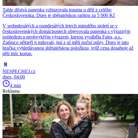
Tahle děsivá panenka vzbuzovala trauma u dětí z celého
Československa. Dnes je sběratelskou raritou za 5 000 Kč
V sedmdesátých a osmdesátých letech minulého století se v
československých domácnostech objevovala panenka s výrazným
pohledem a neobvyklým výrazem, kterou vyráběla Fatra, a.s..
Zatímco někteří ji milovali, jiní z ní měli noční můry. Dnes je tato
hračka vyhledávanou sběratelskou položkou, jejíž cena dosahuje až
pěti tisíc korun.
NESPECHEJ.cz
dnes, 04:00
4 min
Reklama