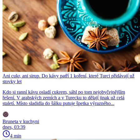
Ani cukr, ani sirup. Do kávy patří 1 koření, které Turci přidávají už
stovky let
Kdo si ranní kávu osladí cukrem, sáhl po tom nejobyčejnějším
řešení. V arabských zemích a v Turecku to dělají jinak už celá
staletí. Místo sladidla do šálku putuje špetka výrazného...
Bruneta v kuchyni
dnes, 03:39
4 min