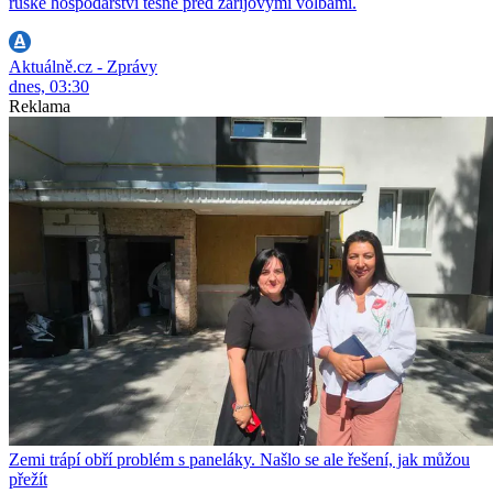
ruské hospodářství těsně před zářijovými volbami.
Aktuálně.cz - Zprávy
dnes, 03:30
Reklama
Zemi trápí obří problém s paneláky. Našlo se ale řešení, jak můžou
přežít