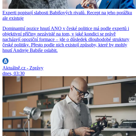
Experti popisují slabosti Babišových rivalů. Recept na jeho porážku
ale existuje
Dominantní pozice hnutí ANO v české politice má podle expertů i
objektivní příčiny nezávislé na tom, v jaké kondici se právě
nacházejí opoziční formace – jde o důsledek dlouhodobé struktury
české politiky. Přesto podle nich existují způsoby, které by mohly
hnutí Andreje Babiše oslabit.
Aktuálně.cz - Zprávy
dnes, 03:30