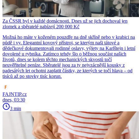
Za ČSSR byl v každé domácnosti. Dnes už se jich dochoval jen
zlomek a sběratelé nabízejí 200 000 Kč
Možná ho máte v koženém pouzdře na dně skříně nebo v krabici na
půdě i vy. Elegantní kovový přístroj, se kterým naši tátové a
dědečkové dokumentovali rodinné oslavy, výlety na Karlštejn i letní
dovolené u rybníka. Zatímco tehdy šlo o běžnou součást našich
životů, dnes se kolem těchto mechanických skvostů točí
neuvěřitelné peníze. Sběratelé jsou za ty nejvzácnější kousky z
padesátých let ochotni zaplatit částky, ze kterých se točí hlava – od
tisíců až po stovky tisíc korun.
FAJNTIP.cz
dnes, 03:30
3 min