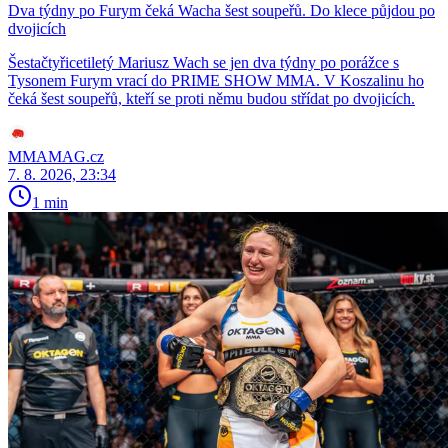
Dva týdny po Furym čeká Wacha šest soupeřů. Do klece půjdou po
dvojicích
Šestačtyřicetiletý Mariusz Wach se jen dva týdny po porážce s
Tysonem Furym vrací do PRIME SHOW MMA. V Koszalinu ho
čeká šest soupeřů, kteří se proti němu budou střídat po dvojicích.
MMAMAG.cz
7. 8. 2026, 23:34
1 min