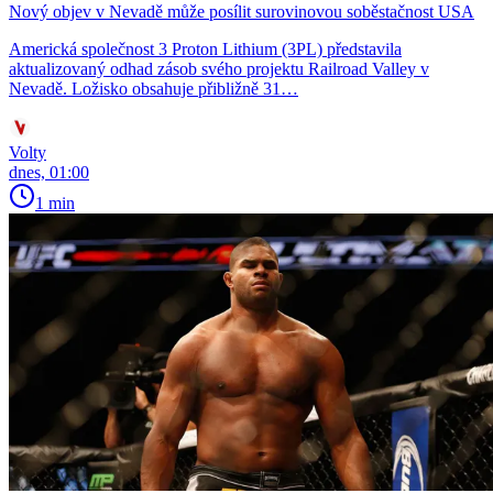
Nový objev v Nevadě může posílit surovinovou soběstačnost USA
Americká společnost 3 Proton Lithium (3PL) představila
aktualizovaný odhad zásob svého projektu Railroad Valley v
Nevadě. Ložisko obsahuje přibližně 31…
Volty
dnes, 01:00
1 min