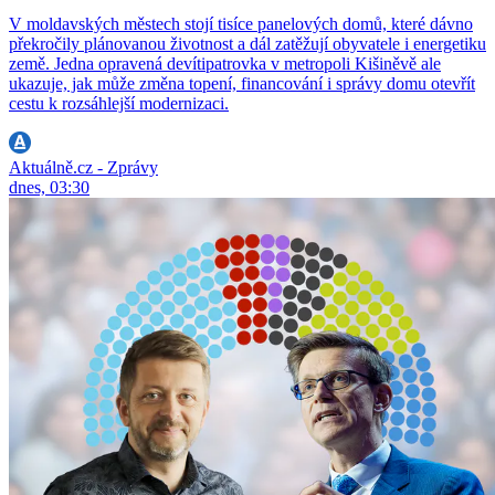
V moldavských městech stojí tisíce panelových domů, které dávno
překročily plánovanou životnost a dál zatěžují obyvatele i energetiku
země. Jedna opravená devítipatrovka v metropoli Kišiněvě ale
ukazuje, jak může změna topení, financování i správy domu otevřít
cestu k rozsáhlejší modernizaci.
Aktuálně.cz - Zprávy
dnes, 03:30