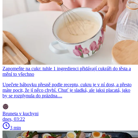
Zapomeňte na cukr: tuhle 1 ingredienci přidávají cukráři do těsta a
mění to všechno
Upečete bábovku přesně podle receptu, cukru je v ní dost, a přesto
máte pocit, že jí něco chybí. Chuť je sladká, ale jaksi placatá, jako
by se rozplynula do prázdna....
Bruneta v kuchyni
dnes, 03:22
3 min