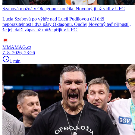
Szabová možná v Oktagonu skončila. Novotný ji už vidí v UFC
Lucia Szabová po výhře nad Lucií Pudilovou dál drží
neporazitelnost i dva pásy Oktagonu. Ondřej Novotný teď připustil,
že její další zápas už může přijít v UFC.
MMAMAG.cz
7. 8. 2026, 23:26
1 min