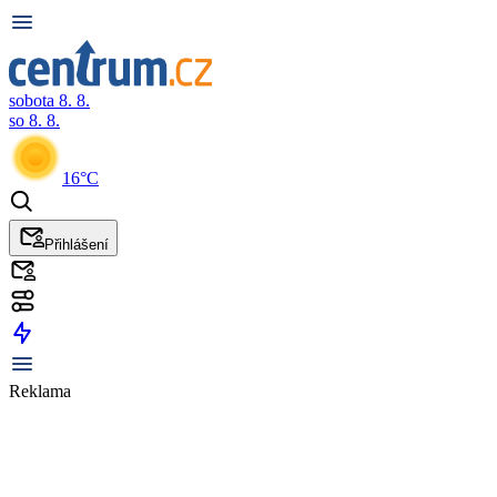
sobota 8. 8.
so 8. 8.
16°C
Přihlášení
Reklama