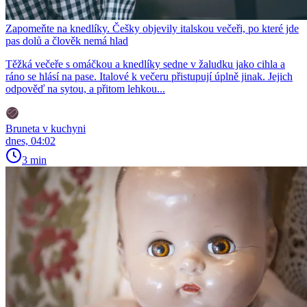
Zapomeňte na knedlíky. Češky objevily italskou večeři, po které jde
pas dolů a člověk nemá hlad
Těžká večeře s omáčkou a knedlíky sedne v žaludku jako cihla a
ráno se hlásí na pase. Italové k večeru přistupují úplně jinak. Jejich
odpověď na sytou, a přitom lehkou...
Bruneta v kuchyni
dnes, 04:02
3 min