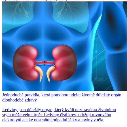
Jednoduchá pravidla, která pomohou udržet životně důležitý orgán
dlouhodobě zdravý
Ledviny jsou důležitý orgán, který kvůli nezdravému životnímu
stylu může velmi trpět. Ledviny čistí krev, udržují rovnováhu
elektrolytů a také odstraňují odpadní látky a toxiny z těla.