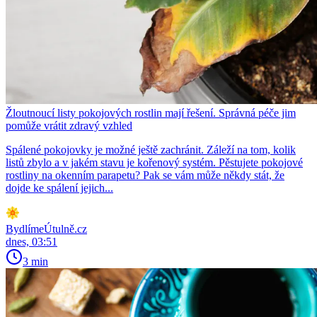
Žloutnoucí listy pokojových rostlin mají řešení. Správná péče jim
pomůže vrátit zdravý vzhled
Spálené pokojovky je možné ještě zachránit. Záleží na tom, kolik
listů zbylo a v jakém stavu je kořenový systém. Pěstujete pokojové
rostliny na okenním parapetu? Pak se vám může někdy stát, že
dojde ke spálení jejich...
BydlímeÚtulně.cz
dnes, 03:51
3 min