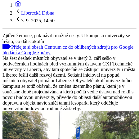
Liberecká Drbna
3. 9. 2025, 14:50
Zjitřené emoce, pak návrh možné cesty. U kampusu univerzity se
řešilo, co dál s okolím
Přidejte si obsah Centrum.cz do oblíbených zdrojů pro Google
hledání a Google zprávy
Na šest desítek místních obyvatel se v úterý 2. září sešlo v
podvečerních hodinách před výzkumným ústavem CXI Technické
univerzity v Liberci, aby tam společně se zástupci univerzity i města
Liberec řešili další rozvoj území. Setkání inicioval na popud
místních obyvatel primátor Liberce. Obyvatelé okolí univerzitního
kampusu se totiž obávali, že změna územního plánu, která je v
současné době projednávána a která počítá vedle ústavu nad roklí s
novou budovou univerzity, přivede do oblasti další automobilovou
dopravu a objekt navíc zničí tamní lesopark, který odděluje
univerzitní budovy od rodinné zástavby.