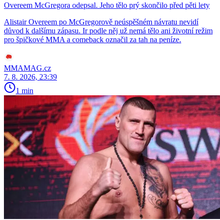
Overeem McGregora odepsal. Jeho tělo prý skončilo před pěti lety
Alistair Overeem po McGregorově neúspěšném návratu nevidí
důvod k dalšímu zápasu. Ir podle něj už nemá tělo ani životní režim
pro špičkové MMA a comeback označil za tah na peníze.
MMAMAG.cz
7. 8. 2026, 23:39
1 min