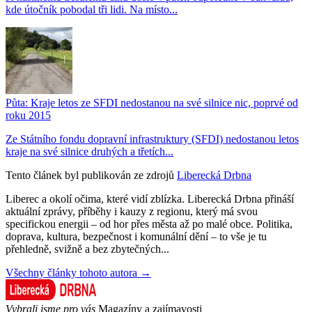
kde útočník pobodal tři lidi. Na místo...
Půta: Kraje letos ze SFDI nedostanou na své silnice nic, poprvé od
roku 2015
Ze Státního fondu dopravní infrastruktury (SFDI) nedostanou letos
kraje na své silnice druhých a třetích...
Tento článek byl publikován ze zdrojů
Liberecká Drbna
Liberec a okolí očima, které vidí zblízka. Liberecká Drbna přináší
aktuální zprávy, příběhy i kauzy z regionu, který má svou
specifickou energii – od hor přes města až po malé obce. Politika,
doprava, kultura, bezpečnost i komunální dění – to vše je tu
přehledně, svižně a bez zbytečných...
Všechny články tohoto autora →
Vybrali jsme pro vás
Magazíny a zajímavosti