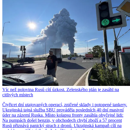
Víc než polovina Rusů cítí úzkost. Zelenského plán je zasáhl na
citlivých místech
Čtyřicet dní utajovaných operací, zničené sklady i potopené tankery.
Ukrajinská tajná služba SBU prováděla posledních 40 dní masivní
úder na zázemí Ruska. Místo kolapsu fronty zasáhla obyčejné lidi:
Na pumpách došel benzin, v obchodech chybí zboží a 57 procent
Rusů přiznává panický strach z dronů. Ukrajinská kampaň cílí na