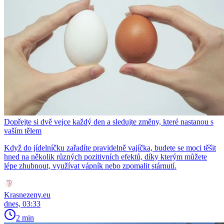
Dopřejte si dvě vejce každý den a sledujte změny, které nastanou s
vaším tělem
Když do jídelníčku zařadíte pravidelně vajíčka, budete se moci těšit
hned na několik různých pozitivních efektů, díky kterým můžete
lépe zhubnout, využívat vápník nebo zpomalit stárnutí.
Krasnezeny.eu
dnes, 03:33
2 min