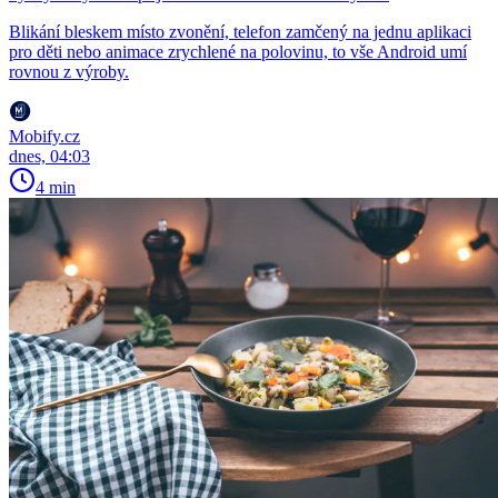
Blikání bleskem místo zvonění, telefon zamčený na jednu aplikaci
pro děti nebo animace zrychlené na polovinu, to vše Android umí
rovnou z výroby.
Mobify.cz
dnes, 04:03
4 min