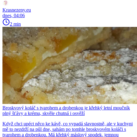
Krasnezeny.eu
dnes, 04:06
2 min
Broskvový koláč s tvarohem a drobenkou je křehký letní moučník
plný šťávy a krému, skvěle chutná i osvěží
Když chci upéct něco ke kávě, co vypadá slavnostně, ale v kuchyni
mě to nezdrží na půl dne, sahám po tomhle broskvovém koláči s
tvarohem a drobenkou. Má křehký máslový spodek, jemnou