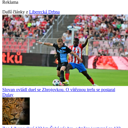
Reklama
Další články z
Liberecká Drbna
Slovan ovládl duel se Zbrojovkou. O vítěznou trefu se postaral
Dulay