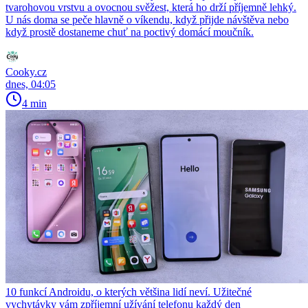
tvarohovou vrstvu a ovocnou svěžest, která ho drží příjemně lehký.
U nás doma se peče hlavně o víkendu, když přijde návštěva nebo
když prostě dostaneme chuť na poctivý domácí moučník.
Cooky.cz
dnes, 04:05
4 min
10 funkcí Androidu, o kterých většina lidí neví. Užitečné
vychytávky vám zpříjemní užívání telefonu každý den