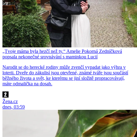
„Tvoje máma byla hezčí než ty.“ Amelie Pokorná Zedníčková
popsala nekonečné srovnávání s maminkou Lucií
Narodit se do herecké rodiny může zvenčí vypadat jako výhra v
loterii. Dveře do zákulisí jsou otevřené, známé tváře jsou součástí
běžného života a svět, ke kterému se jiní složitě propracovávají,
máte odmalička na dosah.
Žena.cz
dnes, 03:59