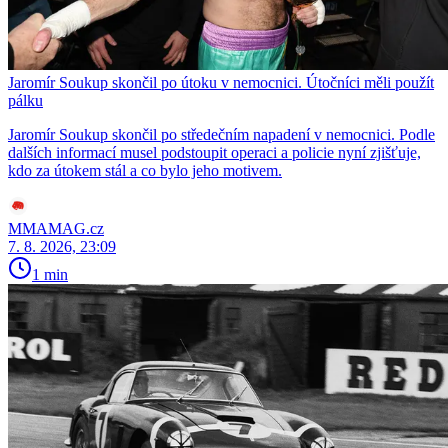
Jaromír Soukup skončil po útoku v nemocnici. Útočníci měli použít
pálku
Jaromír Soukup skončil po středečním napadení v nemocnici. Podle
dalších informací musel podstoupit operaci a policie nyní zjišťuje,
kdo za útokem stál a co bylo jeho motivem.
MMAMAG.cz
7. 8. 2026, 23:09
1 min