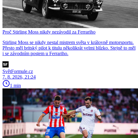
Proč Stirling Moss nikdy nezávodil za Ferrariho
Stirling Moss se nikdy nestal mistrem světa v královně motorsportu.
Přesto měl britský pilot k titulu několikrát velmi blízko. Stejně to měl
i se závodním postem u Ferrariho.
SvětFormule.cz
7. 8. 2026, 21:24
1 min