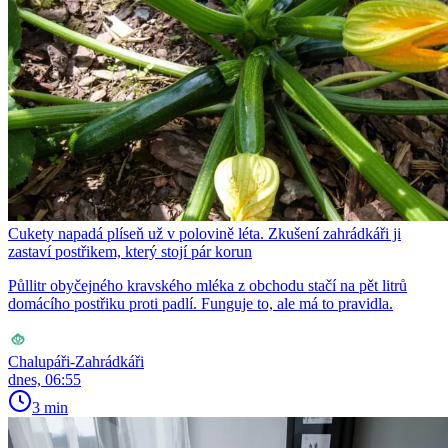
Cukety napadá plíseň už v polovině léta. Zkušení zahrádkáři ji
zastaví postřikem, který stojí pár korun
Půllitr obyčejného kravského mléka z obchodu stačí na pět litrů
domácího postřiku proti padlí. Funguje to, ale má to pravidla.
Chalupáři-Zahrádkáři
dnes, 06:55
3 min