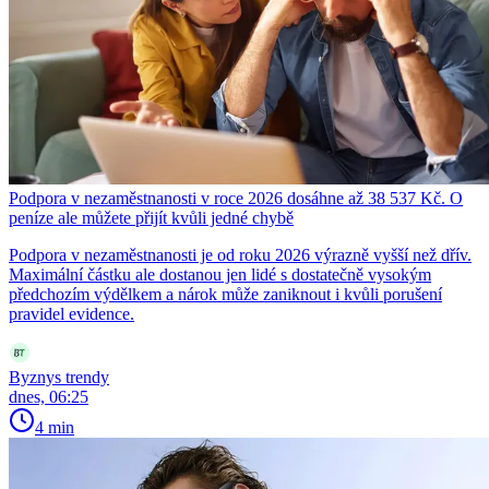
Podpora v nezaměstnanosti v roce 2026 dosáhne až 38 537 Kč. O
peníze ale můžete přijít kvůli jedné chybě
Podpora v nezaměstnanosti je od roku 2026 výrazně vyšší než dřív.
Maximální částku ale dostanou jen lidé s dostatečně vysokým
předchozím výdělkem a nárok může zaniknout i kvůli porušení
pravidel evidence.
Byznys trendy
dnes, 06:25
4 min