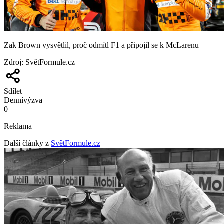
Zak Brown vysvětlil, proč odmítl F1 a připojil se k McLarenu
Zdroj
:
SvětFormule.cz
Sdílet
Denní
výzva
0
Reklama
Další články z
SvětFormule.cz