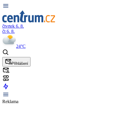
čtvrtek 6. 8.
čt 6. 8.
24°C
Přihlášení
Reklama