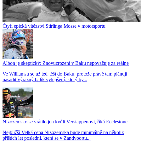
Čtyři epická vítězství Stirlinga Mosse v motorsportu
Albon je skeptický: Znovuzrození v Baku nepovažuje za reálne
Ve Williamsu se už teď těší do Baku, protože právě tam plánují
nasadit výrazný balík vylepšení, který by...
Nizozemsko se vrátilo jen kvůli Verstappenovi, říká Ecclestone
Nejbližší Velká cena Nizozemska bude minimálně na několik
příštích let poslední, která se v Zandvoortu...