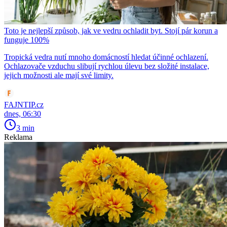
Toto je nejlepší způsob, jak ve vedru ochladit byt. Stojí pár korun a
funguje 100%
Tropická vedra nutí mnoho domácností hledat účinné ochlazení.
Ochlazovače vzduchu slibují rychlou úlevu bez složité instalace,
jejich možnosti ale mají své limity.
FAJNTIP.cz
dnes, 06:30
3 min
Reklama