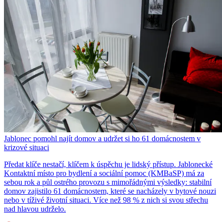
Jablonec pomohl najít domov a udržet si ho 61 domácnostem v
krizové situaci
Předat klíče nestačí, klíčem k úspěchu je lidský přístup. Jablonecké
Kontaktní místo pro bydlení a sociální pomoc (KMBaSP) má za
sebou rok a půl ostrého provozu s mimořádnými výsledky: stabilní
domov zajistilo 61 domácnostem, které se nacházely v bytové nouzi
nebo v tíživé životní situaci. Více než 98 % z nich si svou střechu
nad hlavou udrželo.