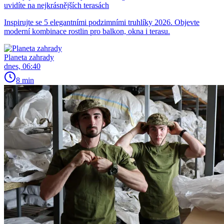
uvidíte na nejkrásnějších terasách
Inspirujte se 5 elegantními podzimními truhlíky 2026. Objevte
moderní kombinace rostlin pro balkon, okna i terasu.
Planeta zahrady
dnes, 06:40
8 min