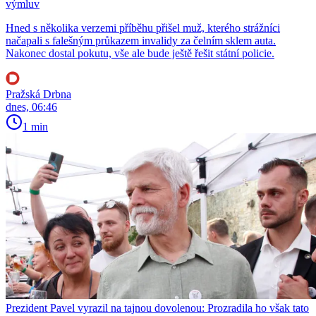
výmluv
Hned s několika verzemi příběhu přišel muž, kterého strážníci
načapali s falešným průkazem invalidy za čelním sklem auta.
Nakonec dostal pokutu, vše ale bude ještě řešit státní policie.
Pražská Drbna
dnes, 06:46
1 min
Prezident Pavel vyrazil na tajnou dovolenou: Prozradila ho však tato