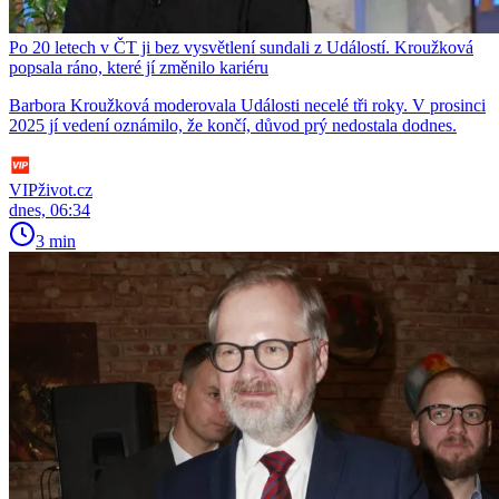
Po 20 letech v ČT ji bez vysvětlení sundali z Událostí. Kroužková
popsala ráno, které jí změnilo kariéru
Barbora Kroužková moderovala Události necelé tři roky. V prosinci
2025 jí vedení oznámilo, že končí, důvod prý nedostala dodnes.
VIPživot.cz
dnes, 06:34
3 min