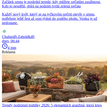
Začátek srpna je poslední termín, kdy můžete rajčatům zasáhnout.
Kdo to neudělá, sbírá na podzim tvrdá zelená rajčata
Každý nový květ, který se na tyčkovém rajčeti otevře v srpnu,
potřebuje ještě šest až osm týdnů do zralého plodu. Venku je už
nedostane.
Chalupáři-Zahrádkáři
dnes, 06:44
4 min
Reklama
Trendy podzimní truhlíky 2026: 5 elegantních aranžmá, která letos