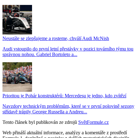
Neustále se zlepšujeme a rosteme, chválí Audi McNish
Audi vstoupilo do první letní přestávky v pozici továrního týmu tou
správnou nohou. Gabriel Bortoleto a...
Prioritou je Pohár konstruktérů: Mercedesu je jedno, kdo zvítězí
Navzdory technickým problémům, které se v první polovině sezony
střídavě trápily George Russella a Andreu...
Tento článek byl publikován ze zdrojů
SvětFormule.cz
Web přináší aktuální informace, analýzy a komentáře z prostředí