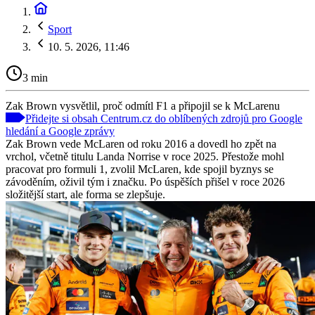
Sport
10. 5. 2026, 11:46
3 min
Zak Brown vysvětlil, proč odmítl F1 a připojil se k McLarenu
Přidejte si obsah Centrum.cz do oblíbených zdrojů pro Google
hledání a Google zprávy
Zak Brown vede McLaren od roku 2016 a dovedl ho zpět na
vrchol, včetně titulu Landa Norrise v roce 2025. Přestože mohl
pracovat pro formuli 1, zvolil McLaren, kde spojil byznys se
závoděním, oživil tým i značku. Po úspěších přišel v roce 2026
složitější start, ale forma se zlepšuje.