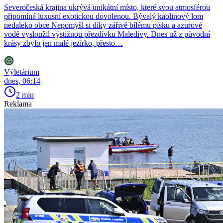
Severočeská krajina ukrývá unikátní místo, které svou atmosférou
připomíná luxusní exotickou dovolenou. Bývalý kaolinový lom
nedaleko obce Nepomyšl si díky zářivě bílému písku a azurové
vodě vysloužil výstižnou přezdívku Maledivy. Dnes už z původní
krásy zbylo jen malé jezírko, přesto…
Výletárium
dnes, 06:14
2 min
Reklama