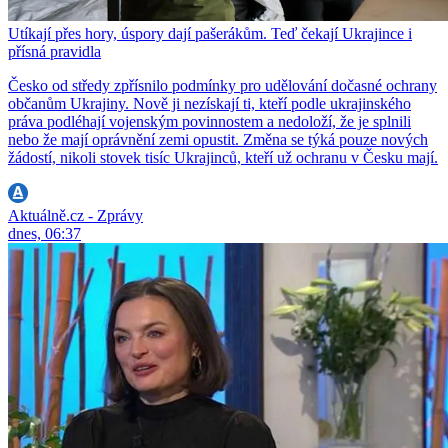
Utíkají přes hory, úspory dají pašerákům. Teď čekají Ukrajince i
přísná pravidla
Česko od středy zpřísnilo podmínky pro udělování dočasné ochrany
občanům Ukrajiny. Nově ji nezískají ti, kteří podle ukrajinského
práva podléhají vojenským povinnostem a nedoloží, že je splnili
nebo že mají oprávnění zemi opustit. Změna se týká pouze nových
žádostí, nikoli stovek tisíc Ukrajinců, kteří už ochranu v Česku mají.
Aktuálně.cz - Zprávy
dnes, 06:37