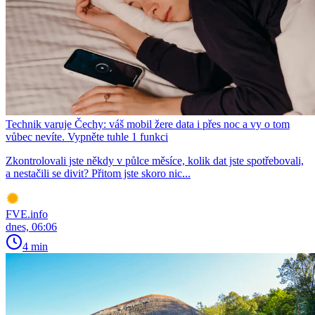
Technik varuje Čechy: váš mobil žere data i přes noc a vy o tom
vůbec nevíte. Vypněte tuhle 1 funkci
Zkontrolovali jste někdy v půlce měsíce, kolik dat jste spotřebovali,
a nestačili se divit? Přitom jste skoro nic...
FVE.info
dnes, 06:06
4 min