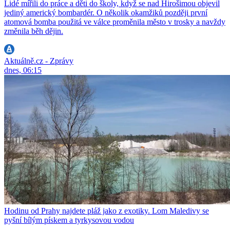
Lidé mířili do práce a děti do školy, když se nad Hirošimou objevil
jediný americký bombardér. O několik okamžiků později první
atomová bomba použitá ve válce proměnila město v trosky a navždy
změnila běh dějin.
Aktuálně.cz - Zprávy
dnes, 06:15
Hodinu od Prahy najdete pláž jako z exotiky. Lom Maledivy se
pyšní bílým pískem a tyrkysovou vodou