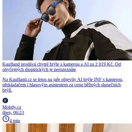
Kaufland prodává chytré brýle s kamerou a AI za 2 019 Kč. Od
obyčejných dioptrických je nerozeznáte
Na Kaufland.cz se letos na jaře objevily AI brýle INF s kamerou,
překladačem i hlasovým asistentem za cenu běžných slunečních
brýlí.
Mobify.cz
dnes, 06:23
4 min