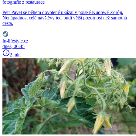
fotografie z restaurace
Petr Pavel se během dovolené ukázal v polské Kudowě-Zdróji.
Nenápadnost celé návštěvy teď budí větší pozornost než samotná
cesta.
In-lifestyle.cz
dnes, 06:45
2 min