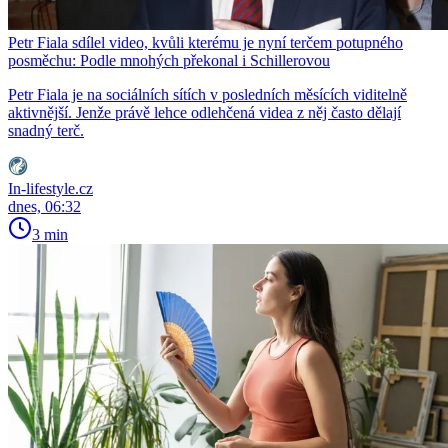
Petr Fiala sdílel video, kvůli kterému je nyní terčem potupného
posměchu: Podle mnohých překonal i Schillerovou
Petr Fiala je na sociálních sítích v posledních měsících viditelně
aktivnější. Jenže právě lehce odlehčená videa z něj často dělají
snadný terč.
In-lifestyle.cz
dnes, 06:32
3 min