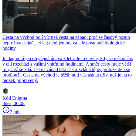
Cesta na východ bolí víc než cesta na západ: proč se časový posun
neprožívá stejně. Jet lag není jen únava, ale posunuté biologické
hodiny
Jet lag není jen obyčejná únava z letu. Je to chvíle, kdy se místní čas
v cíli rozchází s vašimi vnitřními hodinami. A směr cesty hraje větší
roli, než se zdá. Let na západ tělo často zvládá lépe, protože den se
prodlouží. Cesta na východ je těžší: nutí vás usínat dřív, než je na to
mozek připravený.
Kód Enigma
dnes, 06:08
7 min