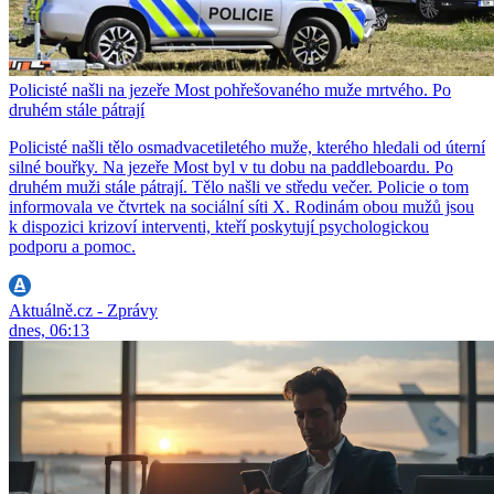
Policisté našli na jezeře Most pohřešovaného muže mrtvého. Po
druhém stále pátrají
Policisté našli tělo osmadvacetiletého muže, kterého hledali od úterní
silné bouřky. Na jezeře Most byl v tu dobu na paddleboardu. Po
druhém muži stále pátrají. Tělo našli ve středu večer. Policie o tom
informovala ve čtvrtek na sociální síti X. Rodinám obou mužů jsou
k dispozici krizoví interventi, kteří poskytují psychologickou
podporu a pomoc.
Aktuálně.cz - Zprávy
dnes, 06:13