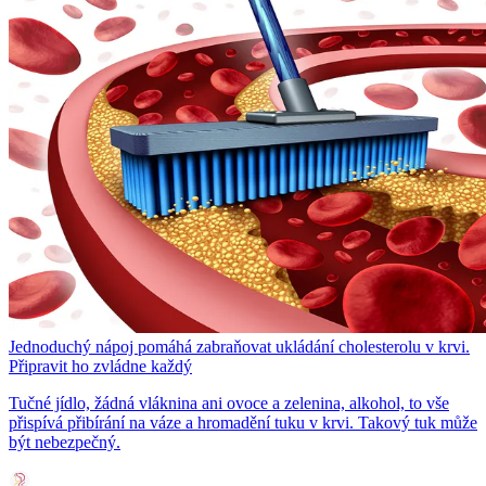
Jednoduchý nápoj pomáhá zabraňovat ukládání cholesterolu v krvi.
Připravit ho zvládne každý
Tučné jídlo, žádná vláknina ani ovoce a zelenina, alkohol, to vše
přispívá přibírání na váze a hromadění tuku v krvi. Takový tuk může
být nebezpečný.