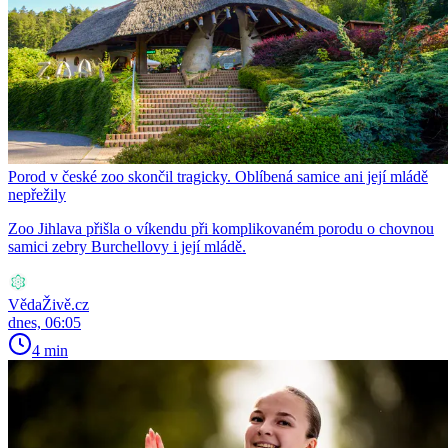
Porod v české zoo skončil tragicky. Oblíbená samice ani její mládě
nepřežily
Zoo Jihlava přišla o víkendu při komplikovaném porodu o chovnou
samici zebry Burchellovy i její mládě.
VědaŽivě.cz
dnes, 06:05
4 min