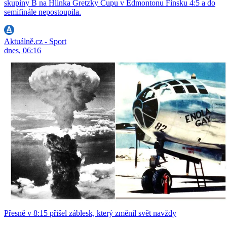
skupiny B na Hlinka Gretzky Cupu v Edmontonu Finsku 4:5 a do
semifinále nepostoupila.
Aktuálně.cz - Sport
dnes, 06:16
Přesně v 8:15 přišel záblesk, který změnil svět navždy