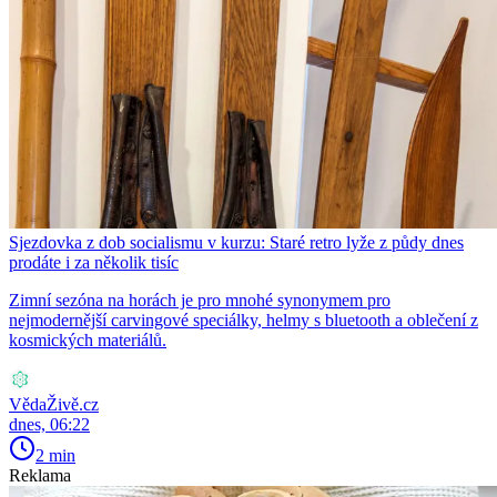
Sjezdovka z dob socialismu v kurzu: Staré retro lyže z půdy dnes
prodáte i za několik tisíc
Zimní sezóna na horách je pro mnohé synonymem pro
nejmodernější carvingové speciálky, helmy s bluetooth a oblečení z
kosmických materiálů.
VědaŽivě.cz
dnes, 06:22
2 min
Reklama