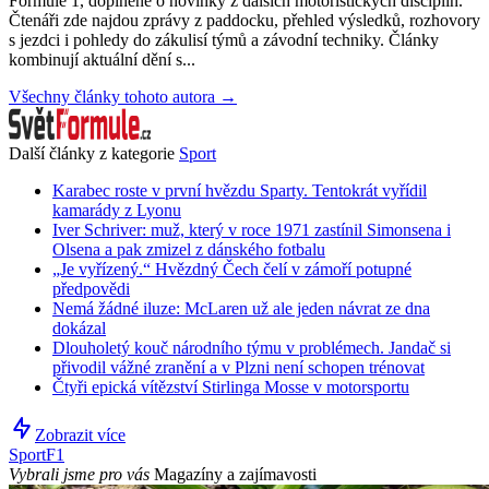
Formule 1, doplněné o novinky z dalších motoristických disciplín.
Čtenáři zde najdou zprávy z paddocku, přehled výsledků, rozhovory
s jezdci i pohledy do zákulisí týmů a závodní techniky. Články
kombinují aktuální dění s...
Všechny články tohoto autora →
Další články z kategorie
Sport
Karabec roste v první hvězdu Sparty. Tentokrát vyřídil
kamarády z Lyonu
Iver Schriver: muž, který v roce 1971 zastínil Simonsena i
Olsena a pak zmizel z dánského fotbalu
„Je vyřízený.“ Hvězdný Čech čelí v zámoří potupné
předpovědi
Nemá žádné iluze: McLaren už ale jeden návrat ze dna
dokázal
Dlouholetý kouč národního týmu v problémech. Jandač si
přivodil vážné zranění a v Plzni není schopen trénovat
Čtyři epická vítězství Stirlinga Mosse v motorsportu
Zobrazit více
Sport
F1
Vybrali jsme pro vás
Magazíny a zajímavosti