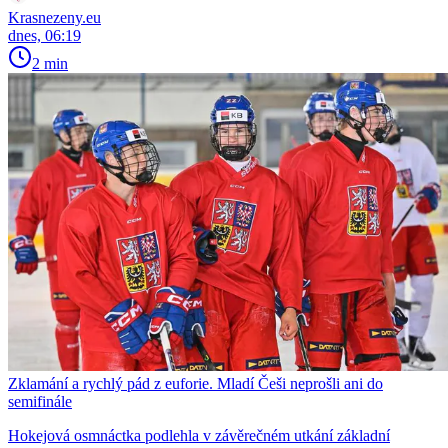
Krasnezeny.eu
dnes, 06:19
2 min
Zklamání a rychlý pád z euforie. Mladí Češi neprošli ani do
semifinále
Hokejová osmnáctka podlehla v závěrečném utkání základní