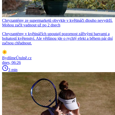
Chryzantémy ze supermarketů obvykle v květináči dlouho nevydrží.
Mohou začít vadnout už po 2 dnech
Chryzantémy v květináčích upoutají pozornost zářivými barvami a
bohatostí květenství. Ale většinou jde o rychlý efekt a během pár dní
začnou chřadnout.
BydlímeÚtulně.cz
dnes, 06:26
3 min