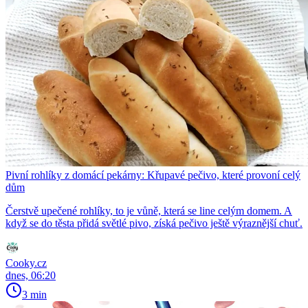
Pivní rohlíky z domácí pekárny: Křupavé pečivo, které provoní celý
dům
Čerstvě upečené rohlíky, to je vůně, která se line celým domem. A
když se do těsta přidá světlé pivo, získá pečivo ještě výraznější chuť.
Cooky.cz
dnes, 06:20
3 min