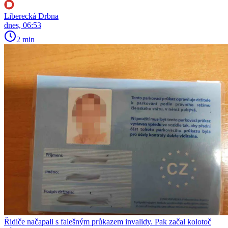
Liberecká Drbna
dnes, 06:53
2 min
Řidiče načapali s falešným průkazem invalidy. Pak začal kolotoč