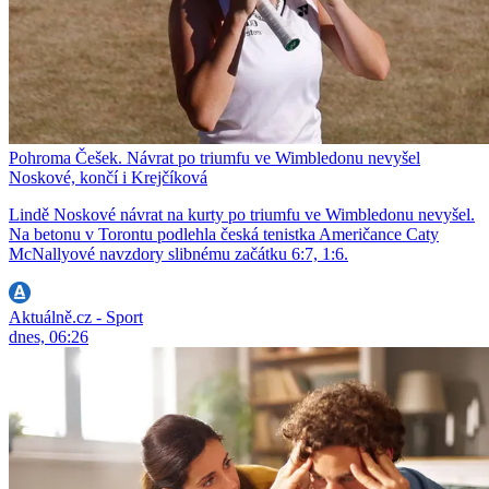
Pohroma Češek. Návrat po triumfu ve Wimbledonu nevyšel
Noskové, končí i Krejčíková
Lindě Noskové návrat na kurty po triumfu ve Wimbledonu nevyšel.
Na betonu v Torontu podlehla česká tenistka Američance Caty
McNallyové navzdory slibnému začátku 6:7, 1:6.
Aktuálně.cz - Sport
dnes, 06:26