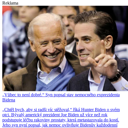
Reklama
„Vůbec to není dobré.“ Syn popsal stav nemocného exprezidenta
Bidena
„Chtěl bych, aby si radši víc stěžoval,“ říká Hunter Biden o svém
otci. Bývalý americký prezident Joe Biden už více než rok
podstupuje léčbu rakoviny prostaty, která metastazovala do kostí.
Jeho syn nyní popsal, jak nemoc ovlivňuje Bidenův každodenní