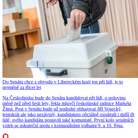
Do Senátu chce z obvodu v Libereckém kraji jen pět lidí, je to
nejméně za třicet let
Na Českolipsku bude do Senátu kandidovat pět lidí, o polovinu
méně než před šesti lety, řekla mluvčí českolipské radnice Markéta
Žitná. Post v Senátu bude už podruhé obhajovat Jiří Vosecký,
tentokrát ale jako nezávislý, kandidaturu oficiálně oznámili i další tři
lidé, svého kandidáta postavili také komunisté. První kolo senátních
voleb se uskuteční spolu s komunálními volbami 9. a 10. října.