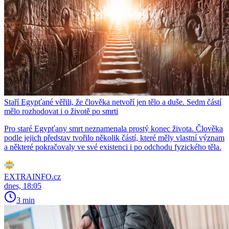
Staří Egypťané věřili, že člověka netvoří jen tělo a duše. Sedm částí
mělo rozhodovat i o životě po smrti
Pro staré Egypťany smrt neznamenala prostý konec života. Člověka
podle jejich představ tvořilo několik částí, které měly vlastní význam
a některé pokračovaly ve své existenci i po odchodu fyzického těla.
EXTRAINFO.cz
dnes, 18:05
3 min