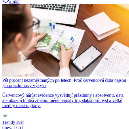
2 min
Pět procent nezaměstnaných po letech: Proč červencová čísla nejsou
jen prázdninový výkyv?
Červencový nárůst evidence vysvětlují prázdniny i absolventi, data
ale ukazují hlubší změnu: méně napjatý trh, slabší průmysl a velké
rozdíly mezi regiony.
Trendy svět
dnes, 17:51