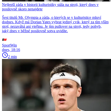
Nejlepší záda v historii kulturistiky stála na stroji, který dnes v
posilovně skoro nenajdete
Šest titulů Mr. Olympia a záda, o kterých se v kulturistice mluví
dodnes. Když má Dorian Yates vybrat jediný cvik, který za tím vším
stojí, nezaváhá ani vteřinu. Je jím pullover na stroji, tedy pohyb,
jaký dnes v běžné posilovně sotva uvidíte.
SportWin
dnes, 18:16
2 min