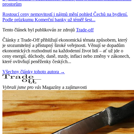
prostorům
Rostoucí ceny nemovitostí i nájmů mění pohled Čechů na bydlení.
Podle průzkumu Komerční banky už téměř šest...
Tento článek byl publikován ze zdrojů
Trade-off
Články z Trade-Off přibližují ekonomická témata způsobem, který
je srozumitelný a přístupný široké veřejnosti. Věnují se dopadům
ekonomických rozhodnutí na každodenní život lidí – ať už jde o
ceny energií, důchody, daně, mzdy, inflaci nebo změny v zákonech,
které ovlivňují peněženky českých...
Všechny články tohoto autora →
Vybrali jsme pro vás
Magazíny a zajímavosti