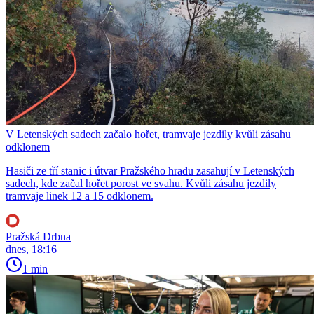
V Letenských sadech začalo hořet, tramvaje jezdily kvůli zásahu
odklonem
Hasiči ze tří stanic i útvar Pražského hradu zasahují v Letenských
sadech, kde začal hořet porost ve svahu. Kvůli zásahu jezdily
tramvaje linek 12 a 15 odklonem.
Pražská Drbna
dnes, 18:16
1 min