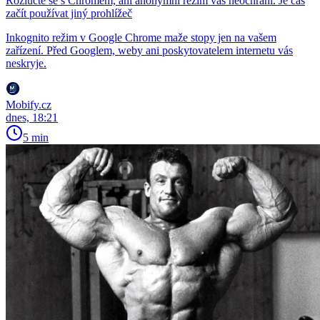
Rozlučte se s Chromem, ani anonymní režim vás neochrání. Je čas
začít používat jiný prohlížeč
Inkognito režim v Google Chrome maže stopy jen na vašem
zařízení. Před Googlem, weby ani poskytovatelem internetu vás
neskryje.
Mobify.cz
dnes, 18:21
5 min