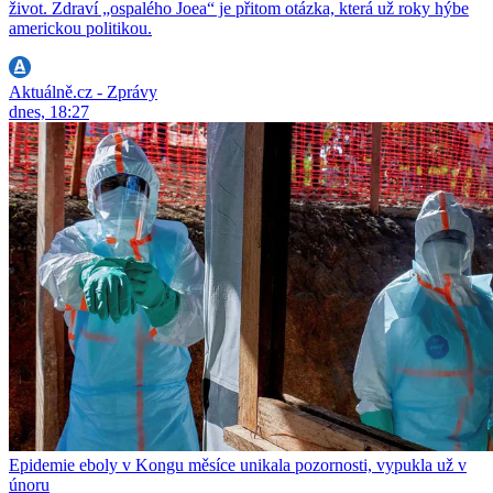
život. Zdraví „ospalého Joea“ je přitom otázka, která už roky hýbe
americkou politikou.
Aktuálně.cz - Zprávy
dnes, 18:27
Epidemie eboly v Kongu měsíce unikala pozornosti, vypukla už v
únoru