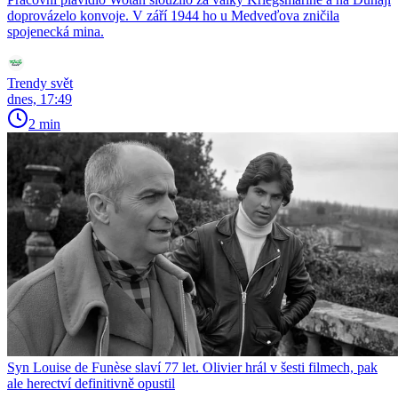
doprovázelo konvoje. V září 1944 ho u Medveďova zničila
spojenecká mina.
Trendy svět
dnes, 17:49
2 min
Syn Louise de Funèse slaví 77 let. Olivier hrál v šesti filmech, pak
ale herectví definitivně opustil