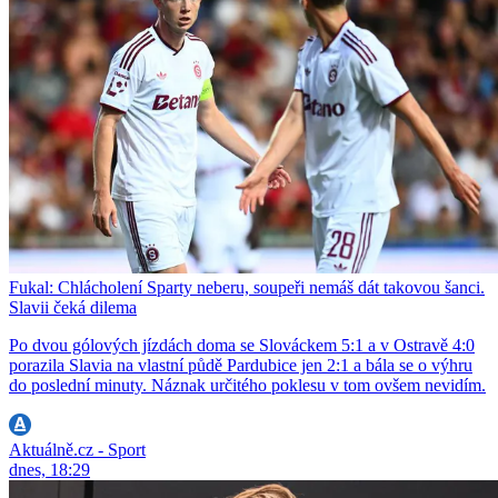
Fukal: Chlácholení Sparty neberu, soupeři nemáš dát takovou šanci.
Slavii čeká dilema
Po dvou gólových jízdách doma se Slováckem 5:1 a v Ostravě 4:0
porazila Slavia na vlastní půdě Pardubice jen 2:1 a bála se o výhru
do poslední minuty. Náznak určitého poklesu v tom ovšem nevidím.
Aktuálně.cz - Sport
dnes, 18:29