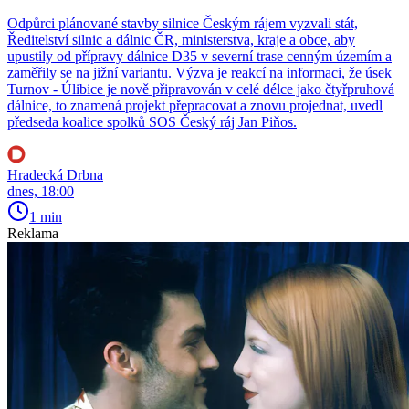
Odpůrci plánované stavby silnice Českým rájem vyzvali stát,
Ředitelství silnic a dálnic ČR, ministerstva, kraje a obce, aby
upustily od přípravy dálnice D35 v severní trase cenným územím a
zaměřily se na jižní variantu. Výzva je reakcí na informaci, že úsek
Turnov - Úlibice je nově připravován v celé délce jako čtyřpruhová
dálnice, to znamená projekt přepracovat a znovu projednat, uvedl
předseda koalice spolků SOS Český ráj Jan Piňos.
Hradecká Drbna
dnes, 18:00
1 min
Reklama