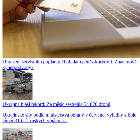
Uhrazení servisního poplatku či předání peněz kurýrovi. Znáte nové
kyberpodvody?
Ukrajina hlásí rekord: Za měsíc sestřelila 54 870 dronů
Ukrajinské síly podle ministerstva obrany v červenci vyřadily z boje
téměř 31 tisíc ruských vojáků a...