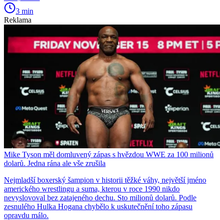
3 min
Reklama
Mike Tyson měl domluvený zápas s hvězdou WWE za 100 milionů
dolarů. Jedna rána ale vše zrušila
Nejmladší boxerský šampion v historii těžké váhy, největší jméno
amerického wrestlingu a suma, kterou v roce 1990 nikdo
nevyslovoval bez zatajeného dechu. Sto milionů dolarů. Podle
zesnulého Hulka Hogana chybělo k uskutečnění toho zápasu
opravdu málo.