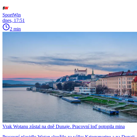
SportWin
dnes, 17:51
2 min
Vrak Wotanu zůstal na dně Dunaje. Pracovní loď potopila mina
Pracovní plavidlo Wotan sloužilo za války Kriegsmarine a na Dunaji