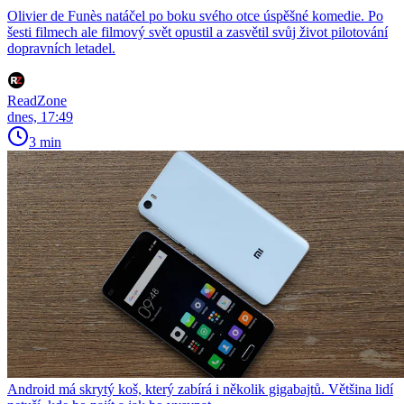
Olivier de Funès natáčel po boku svého otce úspěšné komedie. Po
šesti filmech ale filmový svět opustil a zasvětil svůj život pilotování
dopravních letadel.
ReadZone
dnes, 17:49
3 min
Android má skrytý koš, který zabírá i několik gigabajtů. Většina lidí