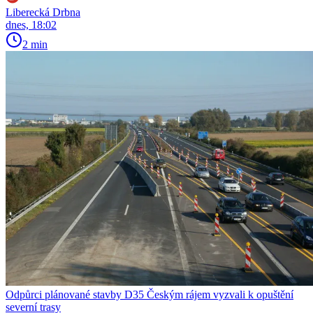
Liberecká Drbna
dnes, 18:02
2 min
Odpůrci plánované stavby D35 Českým rájem vyzvali k opuštění
severní trasy