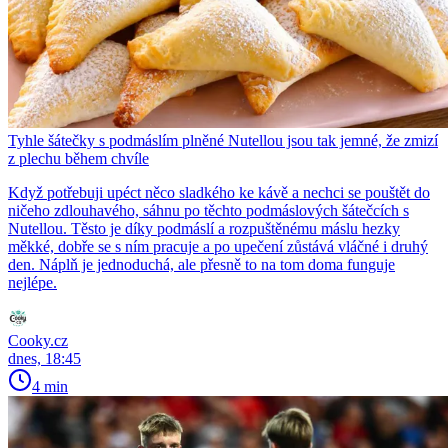
Tyhle šátečky s podmáslím plněné Nutellou jsou tak jemné, že zmizí
z plechu během chvíle
Když potřebuji upéct něco sladkého ke kávě a nechci se pouštět do
ničeho zdlouhavého, sáhnu po těchto podmáslových šátečcích s
Nutellou. Těsto je díky podmáslí a rozpuštěnému máslu hezky
měkké, dobře se s ním pracuje a po upečení zůstává vláčné i druhý
den. Náplň je jednoduchá, ale přesně to na tom doma funguje
nejlépe.
Cooky.cz
dnes, 18:45
4 min