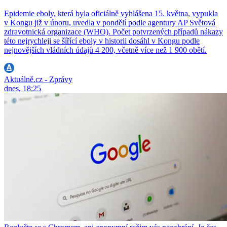
Epidemie eboly, která byla oficiálně vyhlášena 15. května, vypukla
v Kongu již v únoru, uvedla v pondělí podle agentury AP Světová
zdravotnická organizace (WHO). Počet potvrzených případů nákazy
této nejrychleji se šířící eboly v historii dosáhl v Kongu podle
nejnovějších vládních údajů 4 200, včetně více než 1 900 obětí.
Aktuálně.cz - Zprávy
dnes, 18:25