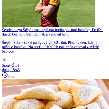
Šebrleho syn Štěpán nastoupil pár hodin po smrti babičky. Po 621
dnech bez gólu trefil přímák a věnoval ho jí
Štěpán Šebrle čekal na ligový gól 621 dní. Přišel v den, kdy ráno
přišel o babičku. Na sociálních sítích pak trefu věnoval zemřelé
babičce.
SportyŽivě
dnes, 18:48
3 min