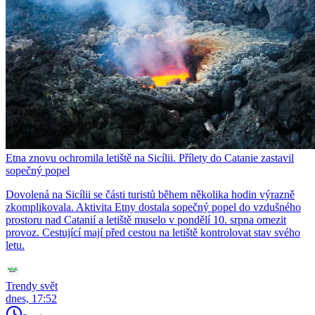
Etna znovu ochromila letiště na Sicílii. Přílety do Catanie zastavil
sopečný popel
Dovolená na Sicílii se části turistů během několika hodin výrazně
zkomplikovala. Aktivita Etny dostala sopečný popel do vzdušného
prostoru nad Catanií a letiště muselo v pondělí 10. srpna omezit
provoz. Cestující mají před cestou na letiště kontrolovat stav svého
letu.
Trendy svět
dnes, 17:52