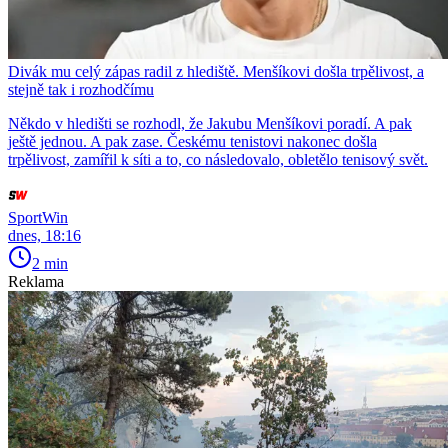
Divák mu celý zápas radil z hlediště. Menšíkovi došla trpělivost, a
stejně tak i rozhodčímu
Někdo v hledišti se rozhodl, že Jakubu Menšíkovi poradí. A pak
ještě jednou. A pak zase. Českému tenistovi nakonec došla
trpělivost, zamířil k síti a to, co následovalo, obletělo tenisový svět.
SportWin
dnes, 18:16
2 min
Reklama