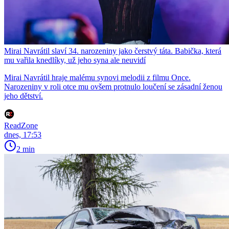
Mirai Navrátil slaví 34. narozeniny jako čerstvý táta. Babička, která
mu vařila knedlíky, už jeho syna ale neuvidí
Mirai Navrátil hraje malému synovi melodii z filmu Once.
Narozeniny v roli otce mu ovšem protnulo loučení se zásadní ženou
jeho dětství.
ReadZone
dnes, 17:53
2 min