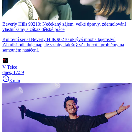
Beverly Hills 90210: Nečekaný zájem, velké úpravy, zdemolování
vlastní šatny a zákaz dětské práce
Kultovní seriál Beverly Hills 90210 ukrývá mnohá tajemství.
Zákulisí odhaluje napjaté vztahy, falešný věk herců i problémy na
samotném natáčení.
V Telce
dnes, 17:59
3 min