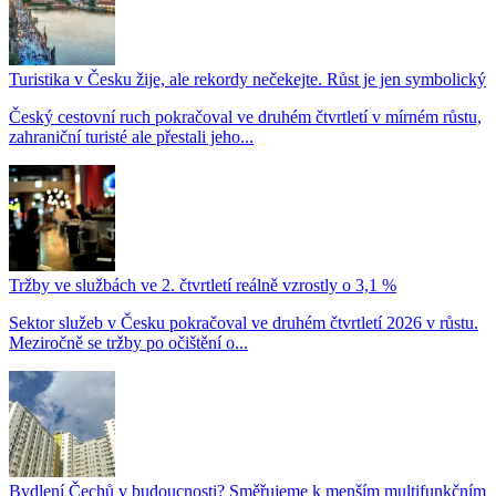
Turistika v Česku žije, ale rekordy nečekejte. Růst je jen symbolický
Český cestovní ruch pokračoval ve druhém čtvrtletí v mírném růstu,
zahraniční turisté ale přestali jeho...
Tržby ve službách ve 2. čtvrtletí reálně vzrostly o 3,1 %
Sektor služeb v Česku pokračoval ve druhém čtvrtletí 2026 v růstu.
Meziročně se tržby po očištění o...
Bydlení Čechů v budoucnosti? Směřujeme k menším multifunkčním