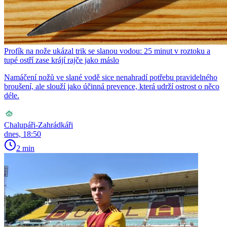
Profík na nože ukázal trik se slanou vodou: 25 minut v roztoku a
tupé ostří zase krájí rajče jako máslo
Namáčení nožů ve slané vodě sice nenahradí potřebu pravidelného
broušení, ale slouží jako účinná prevence, která udrží ostrost o něco
déle.
Chalupáři-Zahrádkáři
dnes, 18:50
2 min