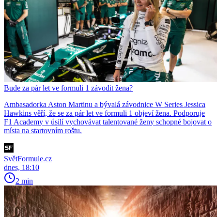
Bude za pár let ve formuli 1 závodit žena?
Ambasadorka Aston Martinu a bývalá závodnice W Series Jessica
Hawkins věří, že se za pár let ve formuli 1 objeví žena. Podporuje
F1 Academy v úsilí vychovávat talentované ženy schopné bojovat o
místa na startovním roštu.
SvětFormule.cz
dnes, 18:10
2 min