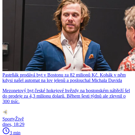
Pastrňák prodává byt v Bostonu za 82 milionů Kč. Kohák v něm
kdysi našel automat na lov jelenů a poslouchal Michala Davida
Mezonetový byt české hokejové hvězdy na bostonském nábřeží šel
do prodeje za 4,3 milionu dolarů. Během šesti týdnů ale zlevnil o
300 tisíc.
SportyŽivě
dnes, 18:29
3 min