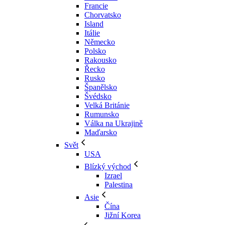
Francie
Chorvatsko
Island
Itálie
Německo
Polsko
Rakousko
Řecko
Rusko
Španělsko
Švédsko
Velká Británie
Rumunsko
Válka na Ukrajině
Maďarsko
Svět
USA
Blízký východ
Izrael
Palestina
Asie
Čína
Jižní Korea