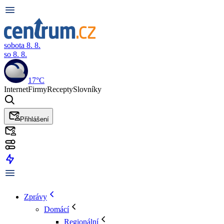
sobota 8. 8.
so 8. 8.
17°C
Internet
Firmy
Recepty
Slovníky
Přihlášení
Zprávy
Domácí
Regionální