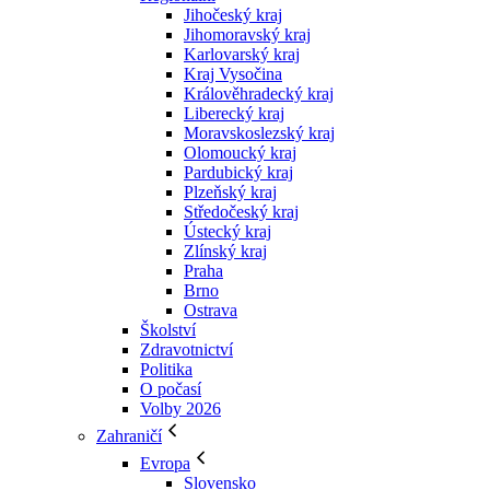
Jihočeský kraj
Jihomoravský kraj
Karlovarský kraj
Kraj Vysočina
Králověhradecký kraj
Liberecký kraj
Moravskoslezský kraj
Olomoucký kraj
Pardubický kraj
Plzeňský kraj
Středočeský kraj
Ústecký kraj
Zlínský kraj
Praha
Brno
Ostrava
Školství
Zdravotnictví
Politika
O počasí
Volby 2026
Zahraničí
Evropa
Slovensko