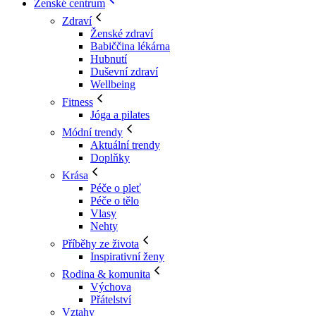
Ženské centrum
Zdraví
Ženské zdraví
Babiččina lékárna
Hubnutí
Duševní zdraví
Wellbeing
Fitness
Jóga a pilates
Módní trendy
Aktuální trendy
Doplňky
Krása
Péče o pleť
Péče o tělo
Vlasy
Nehty
Příběhy ze života
Inspirativní ženy
Rodina & komunita
Výchova
Přátelství
Vztahy