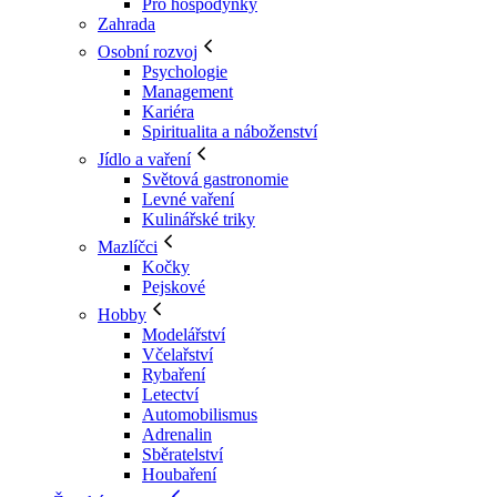
Pro hospodyňky
Zahrada
Osobní rozvoj
Psychologie
Management
Kariéra
Spiritualita a náboženství
Jídlo a vaření
Světová gastronomie
Levné vaření
Kulinářské triky
Mazlíčci
Kočky
Pejskové
Hobby
Modelářství
Včelařství
Rybaření
Letectví
Automobilismus
Adrenalin
Sběratelství
Houbaření