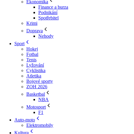
Ekonomika
Finance a burza
Podnikání
Spotřebitel
Krimi
Doprava
Nehody
Sport
Hokej
Fotbal
Tenis
Lyžování
Cyklistika
Atletika
Bojové sporty
ZOH 2026
Basketbal
NBA
Motosport
F1
Auto-moto
Elektromobily
Kultura