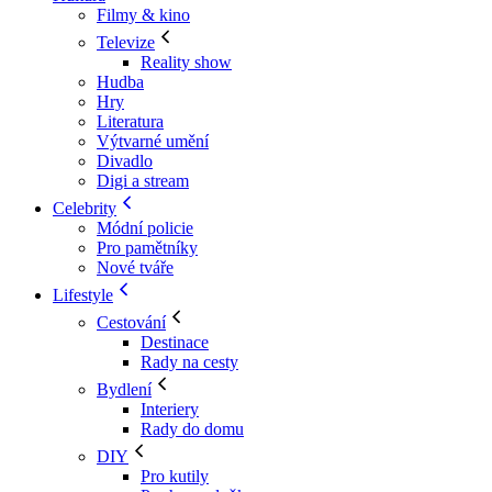
Filmy & kino
Televize
Reality show
Hudba
Hry
Literatura
Výtvarné umění
Divadlo
Digi a stream
Celebrity
Módní policie
Pro pamětníky
Nové tváře
Lifestyle
Cestování
Destinace
Rady na cesty
Bydlení
Interiery
Rady do domu
DIY
Pro kutily