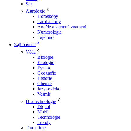
Sex
Astrologie
Horoskopy
Tarot a karty
Andělé a tajemná znamení
Numerologie
Tajemno
Zajímavosti
Věda
Biologie
Ekologie
Fyzika
Geografie
Historie
Chemie
Jazykověda
Vesmír
IT a technologie
Digital
Mobil
Technologie
Trendy
True crime