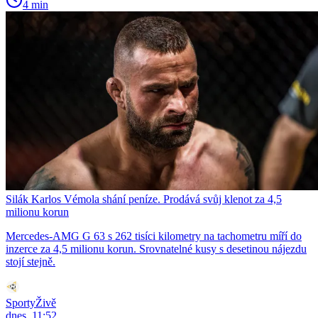
4 min
Silák Karlos Vémola shání peníze. Prodává svůj klenot za 4,5
milionu korun
Mercedes-AMG G 63 s 262 tisíci kilometry na tachometru míří do
inzerce za 4,5 milionu korun. Srovnatelné kusy s desetinou nájezdu
stojí stejně.
SportyŽivě
dnes, 11:52