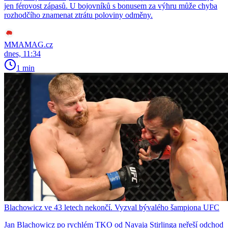
jen férovost zápasů. U bojovníků s bonusem za výhru může chyba
rozhodčího znamenat ztrátu poloviny odměny.
MMAMAG.cz
dnes, 11:34
1 min
Blachowicz ve 43 letech nekončí. Vyzval bývalého šampiona UFC
Jan Blachowicz po rychlém TKO od Navaja Stirlinga neřeší odchod