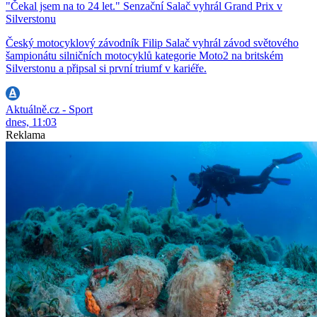
"Čekal jsem na to 24 let." Senzační Salač vyhrál Grand Prix v
Silverstonu
Český motocyklový závodník Filip Salač vyhrál závod světového
šampionátu silničních motocyklů kategorie Moto2 na britském
Silverstonu a připsal si první triumf v kariéře.
Aktuálně.cz - Sport
dnes, 11:03
Reklama