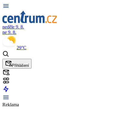
neděle 9. 8.
ne 9. 8.
29°C
Přihlášení
Reklama