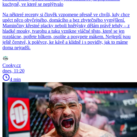
kuchyně, ve které se neplýtvalo
Na některé recepty si člověk vzpomene přesně ve chvíli, kdy chce
upéct něco obyčejného, domácího a bez zbytečného vymýšlení.
Maminčiny křestné placky neboli hnětýnky dělám právě tehdy – z
hladké mouky, tvarohu a tuku vznikne vláčné těsto, které se jen
rozplácne, potřete bílkem, osolíte a posypete mákem. Nejlepší jsou
ještě čerstvé, k polévce, ke kávě a klidně i s povidly, jak to máme
doma nejradši.
Cooky.cz
dnes, 11:20
4 min