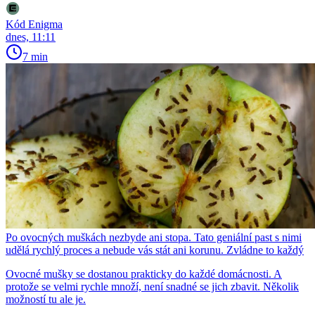
Kód Enigma
dnes, 11:11
7 min
Po ovocných muškách nezbyde ani stopa. Tato geniální past s nimi
udělá rychlý proces a nebude vás stát ani korunu. Zvládne to každý
Ovocné mušky se dostanou prakticky do každé domácnosti. A
protože se velmi rychle množí, není snadné se jich zbavit. Několik
možností tu ale je.