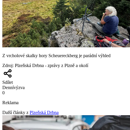
Z vrcholové skalky hory Scheuereckberg je parádní výhled
Zdroj
:
Plzeňská Drbna - zprávy z Plzně a okolí
Sdílet
Denní
výzva
0
Reklama
Další články z
Plzeňská Drbna