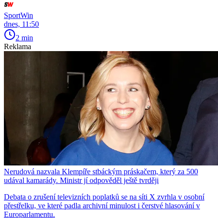
SportWin
dnes, 11:50
2 min
Reklama
Nerudová nazvala Klempíře stbáckým práskačem, který za 500
udával kamarády. Ministr jí odpověděl ještě tvrději
Debata o zrušení televizních poplatků se na síti X zvrhla v osobní
přestřelku, ve které padla archivní minulost i čerstvé hlasování v
Europarlamentu.