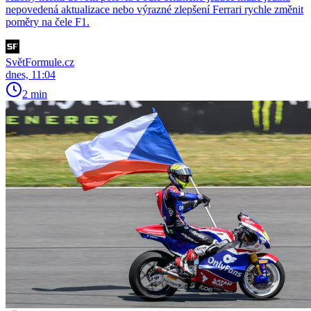
nepovedená aktualizace nebo výrazné zlepšení Ferrari rychle změnit
poměry na čele F1.
SvětFormule.cz
dnes, 11:04
2 min