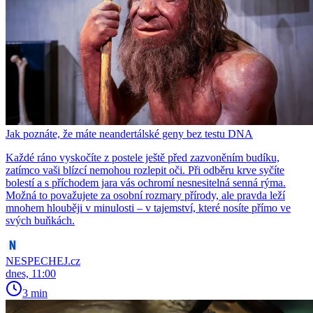
Jak poznáte, že máte neandertálské geny bez testu DNA
Každé ráno vyskočíte z postele ještě před zazvoněním budíku,
zatímco vaši blízcí nemohou rozlepit oči. Při odběru krve syčíte
bolestí a s příchodem jara vás ochromí nesnesitelná senná rýma.
Možná to považujete za osobní rozmary přírody, ale pravda leží
mnohem hlouběji v minulosti – v tajemství, které nosíte přímo ve
svých buňkách.
NESPECHEJ.cz
dnes, 11:00
3 min