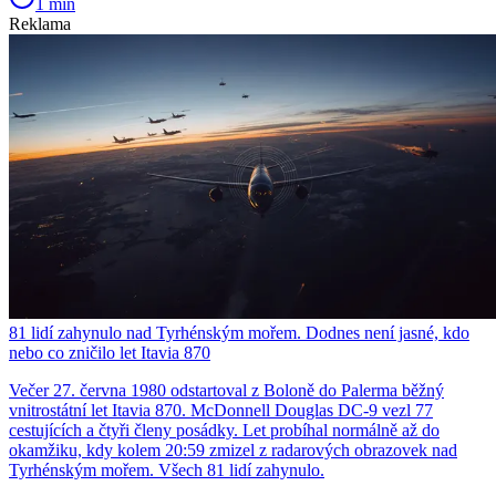
1 min
Reklama
81 lidí zahynulo nad Tyrhénským mořem. Dodnes není jasné, kdo
nebo co zničilo let Itavia 870
Večer 27. června 1980 odstartoval z Boloně do Palerma běžný
vnitrostátní let Itavia 870. McDonnell Douglas DC-9 vezl 77
cestujících a čtyři členy posádky. Let probíhal normálně až do
okamžiku, kdy kolem 20:59 zmizel z radarových obrazovek nad
Tyrhénským mořem. Všech 81 lidí zahynulo.