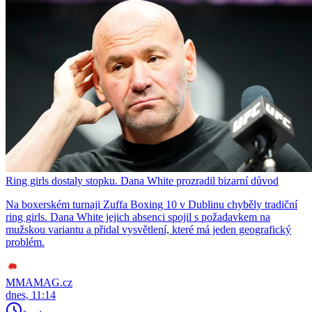
Ring girls dostaly stopku. Dana White prozradil bizarní důvod
Na boxerském turnaji Zuffa Boxing 10 v Dublinu chyběly tradiční
ring girls. Dana White jejich absenci spojil s požadavkem na
mužskou variantu a přidal vysvětlení, které má jeden geografický
problém.
MMAMAG.cz
dnes, 11:14