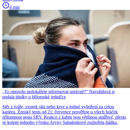
4 min
„To opravdu nedokážete informovat správně?" Navrátilová si
podala titulky o běloruské jedničce
Stěr z tváře, vzorek slin nebo krve a jediné vyšetření za celou
kariéru. Ženský tenis od 21. července prověřuje u všech hráček
přítomnost genu SRY. Reakce z kabin jsou většinou smířlivé, přesto
se kolem jednoho výroku Aryny Sabalenkové rozhořela hádka.