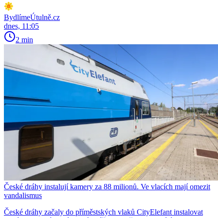
BydlímeÚtulně.cz
dnes, 11:05
2 min
České dráhy instalují kamery za 88 milionů. Ve vlacích mají omezit
vandalismus
České dráhy začaly do příměstských vlaků CityElefant instalovat