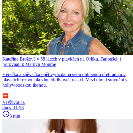
Kateřina Brožová v 58 letech v plavkách na Orlíku. Fanoušci ji
přirovnali k Marilyn Monroe
Herečka a zpěvačka opět vyrazila na svou oblíbenou přehradu a v
plavkách rozpoutala vlnu obdivných reakcí. Mezi nimi i srovnání s
hollywoodskou ikonou.
VIPživot.cz
dnes, 11:58
3 min