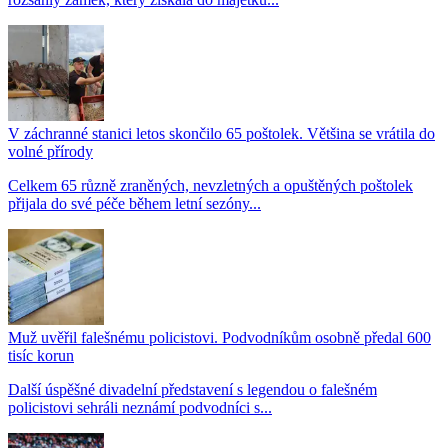
V záchranné stanici letos skončilo 65 poštolek. Většina se vrátila do
volné přírody
Celkem 65 různě zraněných, nevzletných a opuštěných poštolek
přijala do své péče během letní sezóny...
Muž uvěřil falešnému policistovi. Podvodníkům osobně předal 600
tisíc korun
Další úspěšné divadelní představení s legendou o falešném
policistovi sehráli neznámí podvodníci s...