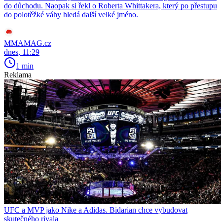
do důchodu. Naopak si řekl o Roberta Whittakera, který po přestupu
do polotěžké váhy hledá další velké jméno.
MMAMAG.cz
dnes, 11:29
1 min
Reklama
UFC a MVP jako Nike a Adidas. Bidarian chce vybudovat
skutečného rivala