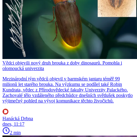
Vědci objevili nový druh brouka z doby dinosaurů. Pomohla i
olomoucká univerzita
Mezinárodní tým vědců objevil v barmském jantaru téměř 99
milionů let starého brouka. Na výzkumu se podílel také Robin
Kundrata, vědec z Přírodovědecké fakulty Univerzity Palackého.
Zachovalé tělo vzdáleného předchůdce dnešních světlušek poskytlo
výjimečný pohled na vývoj komunikace těchto živočichů.
Hanácká Drbna
dnes, 11:17
2 min