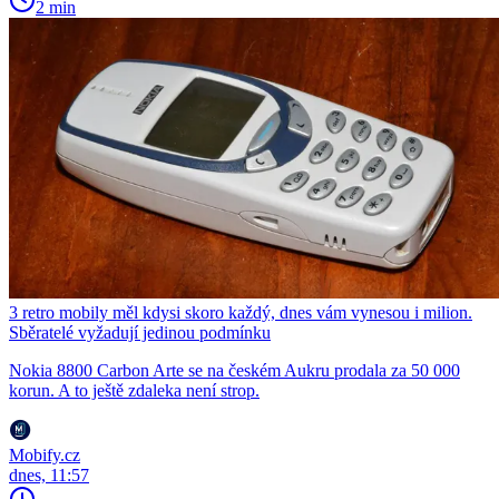
2 min
3 retro mobily měl kdysi skoro každý, dnes vám vynesou i milion.
Sběratelé vyžadují jedinou podmínku
Nokia 8800 Carbon Arte se na českém Aukru prodala za 50 000
korun. A to ještě zdaleka není strop.
Mobify.cz
dnes, 11:57