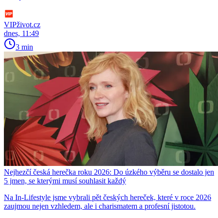
VIPživot.cz
dnes, 11:49
3 min
Nejhezčí česká herečka roku 2026: Do úzkého výběru se dostalo jen
5 jmen, se kterými musí souhlasit každý
Na In-Lifestyle jsme vybrali pět českých hereček, které v roce 2026
zaujmou nejen vzhledem, ale i charismatem a profesní jistotou.