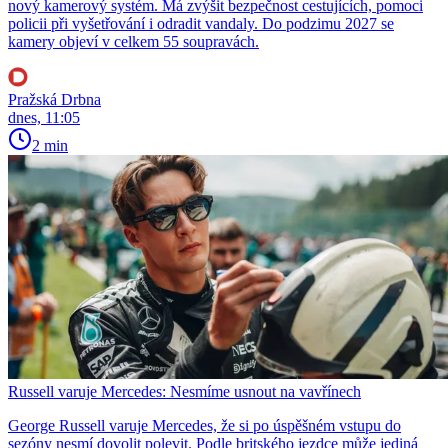
nový kamerový systém. Má zvýšit bezpečnost cestujících, pomoci
policii při vyšetřování i odradit vandaly. Do podzimu 2027 se
kamery objeví v celkem 55 soupravách.
Pražská Drbna
dnes, 11:05
2 min
Russell varuje Mercedes: Nesmíme usnout na vavřínech
George Russell varuje Mercedes, že si po úspěšném vstupu do
sezóny nesmí dovolit polevit. Podle britského jezdce může jediná