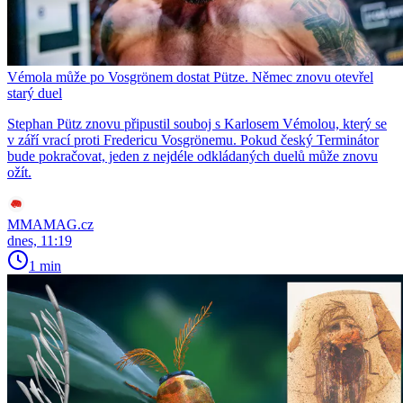
Vémola může po Vosgrönem dostat Pütze. Němec znovu otevřel
starý duel
Stephan Pütz znovu připustil souboj s Karlosem Vémolou, který se
v září vrací proti Fredericu Vosgrönemu. Pokud český Terminátor
bude pokračovat, jeden z nejdéle odkládaných duelů může znovu
ožít.
MMAMAG.cz
dnes, 11:19
1 min