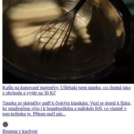
Kašlu na kupované majonézy. Ušlehala jsem tatarku, co chutná jako
z obchodu a vyjde na 30 Kč
Tatarka ze skleničky patří k českým klasikám. Vozí se domů k řízku,
ke smaženému sýru i k bramborákům a málokdo řeší, co vlastně v
tom kelímku je. Přitom stačí pár...
Bruneta v kuchyni