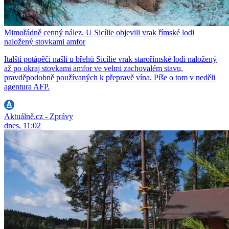
Mimořádně cenný nález. U Sicílie objevili vrak římské lodi
naložený stovkami amfor
Italští potápěči našli u břehů Sicílie vrak starořímské lodi naložený
až po okraj stovkami amfor ve velmi zachovalém stavu,
pravděpodobně používaných k přepravě vína. Píše o tom v neděli
agentura AFP.
Aktuálně.cz - Zprávy
dnes, 11:02