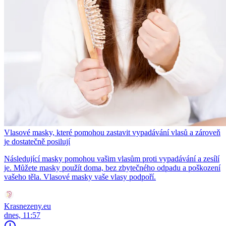
Vlasové masky, které pomohou zastavit vypadávání vlasů a zároveň
je dostatečně posilují
Následující masky pomohou vašim vlasům proti vypadávání a zesílí
je. Můžete masky použít doma, bez zbytečného odpadu a poškození
vašeho těla. Vlasové masky vaše vlasy podpoří.
Krasnezeny.eu
dnes, 11:57