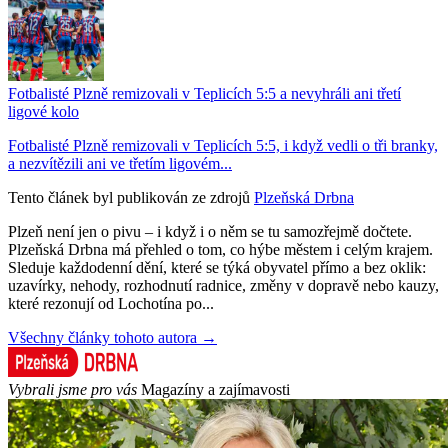
Fotbalisté Plzně remizovali v Teplicích 5:5 a nevyhráli ani třetí
ligové kolo
Fotbalisté Plzně remizovali v Teplicích 5:5, i když vedli o tři branky,
a nezvítězili ani ve třetím ligovém...
Tento článek byl publikován ze zdrojů
Plzeňská Drbna
Plzeň není jen o pivu – i když i o něm se tu samozřejmě dočtete.
Plzeňská Drbna má přehled o tom, co hýbe městem i celým krajem.
Sleduje každodenní dění, které se týká obyvatel přímo a bez oklik:
uzavírky, nehody, rozhodnutí radnice, změny v dopravě nebo kauzy,
které rezonují od Lochotína po...
Všechny články tohoto autora →
Vybrali jsme pro vás
Magazíny a zajímavosti