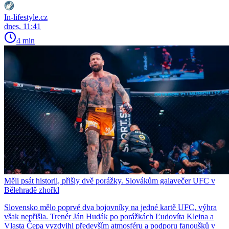
In-lifestyle.cz
dnes, 11:41
4 min
Měli psát historii, přišly dvě porážky. Slovákům galavečer UFC v
Bělehradě zhořkl
Slovensko mělo poprvé dva bojovníky na jedné kartě UFC, výhra
však nepřišla. Trenér Ján Hudák po porážkách Ľudovíta Kleina a
Vlasta Čepa vyzdvihl především atmosféru a podporu fanoušků v