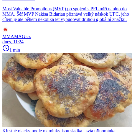
Most Valuable Promotions (MVP) po spojení s PFL míří naplno do
MMA. Šéf MVP Nakisa Bidarian přiznává velký náskok UFC, jeho
cílem je ale během několika let vybudovat druhou globální značku.
MMAMAG.cz
dnes, 11:24
1 min
Křestné placky podle maminky jsou sladká i sytá připomínka