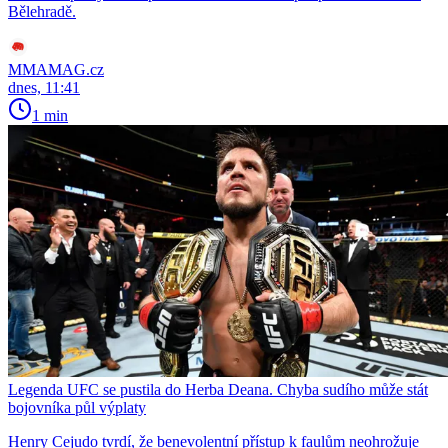
Bělehradě.
MMAMAG.cz
dnes, 11:41
1 min
Legenda UFC se pustila do Herba Deana. Chyba sudího může stát
bojovníka půl výplaty
Henry Cejudo tvrdí, že benevolentní přístup k faulům neohrožuje