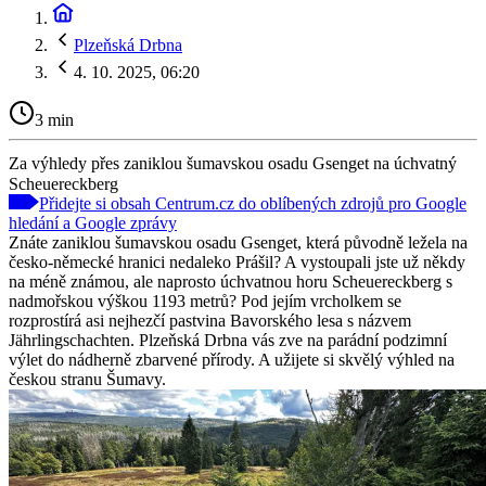
Plzeňská Drbna
4. 10. 2025, 06:20
3 min
Za výhledy přes zaniklou šumavskou osadu Gsenget na úchvatný
Scheuereckberg
Přidejte si obsah Centrum.cz do oblíbených zdrojů pro Google
hledání a Google zprávy
Znáte zaniklou šumavskou osadu Gsenget, která původně ležela na
česko-německé hranici nedaleko Prášil? A vystoupali jste už někdy
na méně známou, ale naprosto úchvatnou horu Scheuereckberg s
nadmořskou výškou 1193 metrů? Pod jejím vrcholkem se
rozprostírá asi nejhezčí pastvina Bavorského lesa s názvem
Jährlingschachten. Plzeňská Drbna vás zve na parádní podzimní
výlet do nádherně zbarvené přírody. A užijete si skvělý výhled na
českou stranu Šumavy.