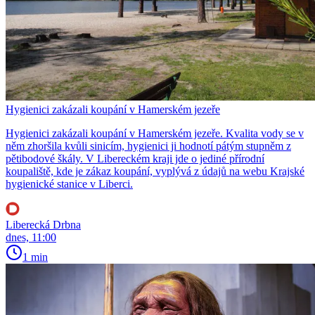
Hygienici zakázali koupání v Hamerském jezeře
Hygienici zakázali koupání v Hamerském jezeře. Kvalita vody se v
něm zhoršila kvůli sinicím, hygienici ji hodnotí pátým stupněm z
pětibodové škály. V Libereckém kraji jde o jediné přírodní
koupaliště, kde je zákaz koupání, vyplývá z údajů na webu Krajské
hygienické stanice v Liberci.
Liberecká Drbna
dnes, 11:00
1 min