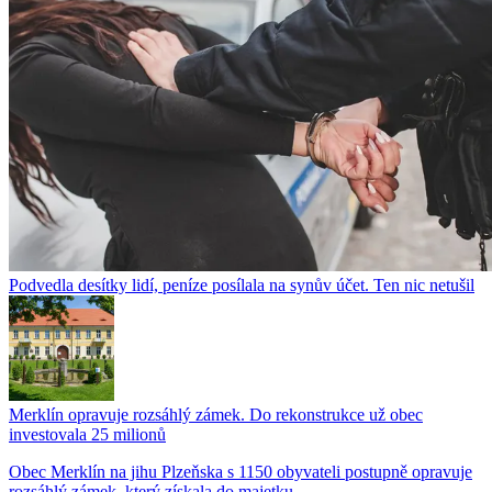
Podvedla desítky lidí, peníze posílala na synův účet. Ten nic netušil
Merklín opravuje rozsáhlý zámek. Do rekonstrukce už obec
investovala 25 milionů
Obec Merklín na jihu Plzeňska s 1150 obyvateli postupně opravuje
rozsáhlý zámek, který získala do majetku...