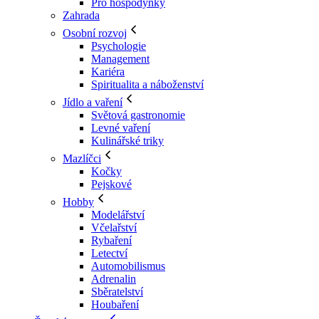
Pro hospodyňky
Zahrada
Osobní rozvoj
Psychologie
Management
Kariéra
Spiritualita a náboženství
Jídlo a vaření
Světová gastronomie
Levné vaření
Kulinářské triky
Mazlíčci
Kočky
Pejskové
Hobby
Modelářství
Včelařství
Rybaření
Letectví
Automobilismus
Adrenalin
Sběratelství
Houbaření