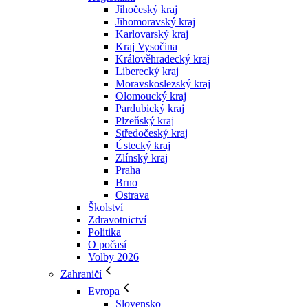
Jihočeský kraj
Jihomoravský kraj
Karlovarský kraj
Kraj Vysočina
Králověhradecký kraj
Liberecký kraj
Moravskoslezský kraj
Olomoucký kraj
Pardubický kraj
Plzeňský kraj
Středočeský kraj
Ústecký kraj
Zlínský kraj
Praha
Brno
Ostrava
Školství
Zdravotnictví
Politika
O počasí
Volby 2026
Zahraničí
Evropa
Slovensko