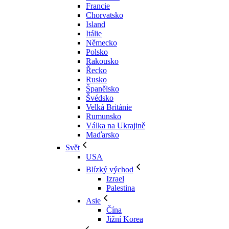
Francie
Chorvatsko
Island
Itálie
Německo
Polsko
Rakousko
Řecko
Rusko
Španělsko
Švédsko
Velká Británie
Rumunsko
Válka na Ukrajině
Maďarsko
Svět
USA
Blízký východ
Izrael
Palestina
Asie
Čína
Jižní Korea