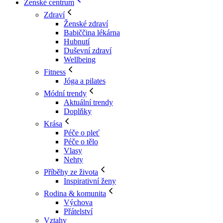
Ženské centrum
Zdraví
Ženské zdraví
Babiččina lékárna
Hubnutí
Duševní zdraví
Wellbeing
Fitness
Jóga a pilates
Módní trendy
Aktuální trendy
Doplňky
Krása
Péče o pleť
Péče o tělo
Vlasy
Nehty
Příběhy ze života
Inspirativní ženy
Rodina & komunita
Výchova
Přátelství
Vztahy