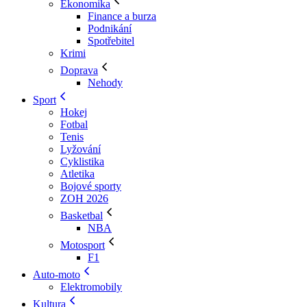
Ekonomika
Finance a burza
Podnikání
Spotřebitel
Krimi
Doprava
Nehody
Sport
Hokej
Fotbal
Tenis
Lyžování
Cyklistika
Atletika
Bojové sporty
ZOH 2026
Basketbal
NBA
Motosport
F1
Auto-moto
Elektromobily
Kultura