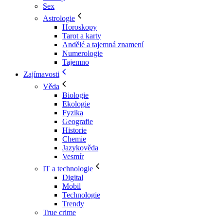
Sex
Astrologie
Horoskopy
Tarot a karty
Andělé a tajemná znamení
Numerologie
Tajemno
Zajímavosti
Věda
Biologie
Ekologie
Fyzika
Geografie
Historie
Chemie
Jazykověda
Vesmír
IT a technologie
Digital
Mobil
Technologie
Trendy
True crime