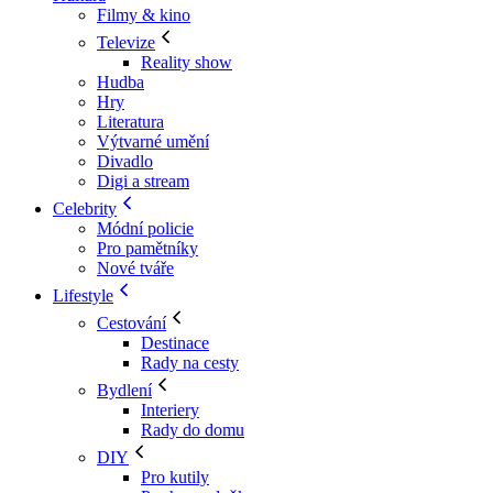
Filmy & kino
Televize
Reality show
Hudba
Hry
Literatura
Výtvarné umění
Divadlo
Digi a stream
Celebrity
Módní policie
Pro pamětníky
Nové tváře
Lifestyle
Cestování
Destinace
Rady na cesty
Bydlení
Interiery
Rady do domu
DIY
Pro kutily