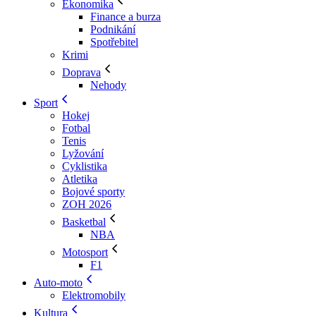
Ekonomika
Finance a burza
Podnikání
Spotřebitel
Krimi
Doprava
Nehody
Sport
Hokej
Fotbal
Tenis
Lyžování
Cyklistika
Atletika
Bojové sporty
ZOH 2026
Basketbal
NBA
Motosport
F1
Auto-moto
Elektromobily
Kultura