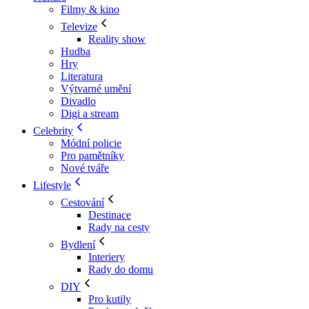
Filmy & kino
Televize
Reality show
Hudba
Hry
Literatura
Výtvarné umění
Divadlo
Digi a stream
Celebrity
Módní policie
Pro pamětníky
Nové tváře
Lifestyle
Cestování
Destinace
Rady na cesty
Bydlení
Interiery
Rady do domu
DIY
Pro kutily