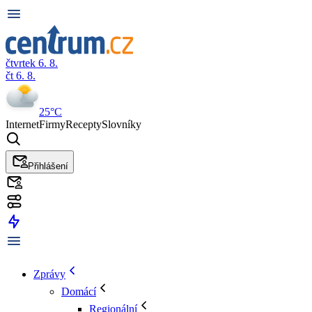
čtvrtek 6. 8.
čt 6. 8.
25°C
Internet
Firmy
Recepty
Slovníky
Přihlášení
Zprávy
Domácí
Regionální