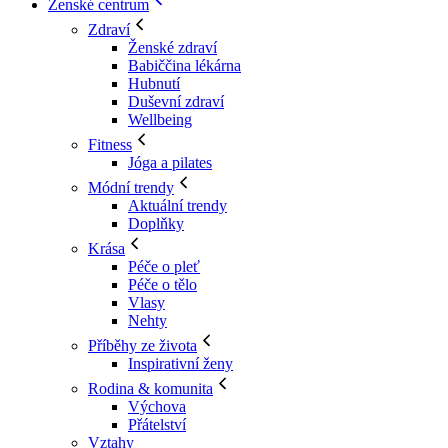
Ženské centrum
Zdraví
Ženské zdraví
Babiččina lékárna
Hubnutí
Duševní zdraví
Wellbeing
Fitness
Jóga a pilates
Módní trendy
Aktuální trendy
Doplňky
Krása
Péče o pleť
Péče o tělo
Vlasy
Nehty
Příběhy ze života
Inspirativní ženy
Rodina & komunita
Výchova
Přátelství
Vztahy