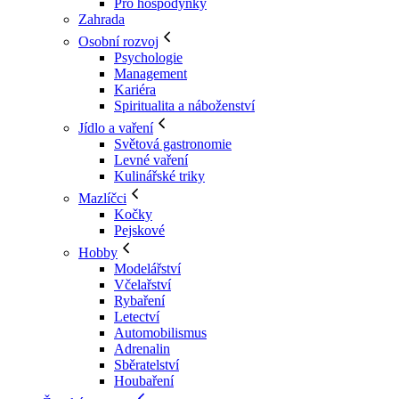
Pro hospodyňky
Zahrada
Osobní rozvoj
Psychologie
Management
Kariéra
Spiritualita a náboženství
Jídlo a vaření
Světová gastronomie
Levné vaření
Kulinářské triky
Mazlíčci
Kočky
Pejskové
Hobby
Modelářství
Včelařství
Rybaření
Letectví
Automobilismus
Adrenalin
Sběratelství
Houbaření