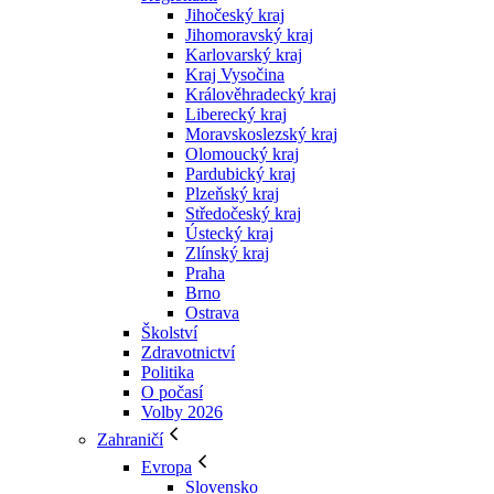
Jihočeský kraj
Jihomoravský kraj
Karlovarský kraj
Kraj Vysočina
Králověhradecký kraj
Liberecký kraj
Moravskoslezský kraj
Olomoucký kraj
Pardubický kraj
Plzeňský kraj
Středočeský kraj
Ústecký kraj
Zlínský kraj
Praha
Brno
Ostrava
Školství
Zdravotnictví
Politika
O počasí
Volby 2026
Zahraničí
Evropa
Slovensko