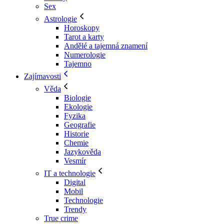
Sex
Astrologie
Horoskopy
Tarot a karty
Andělé a tajemná znamení
Numerologie
Tajemno
Zajímavosti
Věda
Biologie
Ekologie
Fyzika
Geografie
Historie
Chemie
Jazykověda
Vesmír
IT a technologie
Digital
Mobil
Technologie
Trendy
True crime