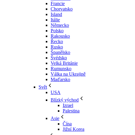
Francie
Chorvatsko
Island
Itálie
Německo
Polsko
Rakousko
Řecko
Rusko
Španělsko
Švédsko
Velká Británie
Rumunsko
Válka na Ukrajině
Maďarsko
Svět
USA
Blízký východ
Izrael
Palestina
Asie
Čína
Jižní Korea