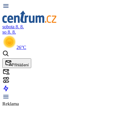
sobota 8. 8.
so 8. 8.
26°C
Přihlášení
Reklama