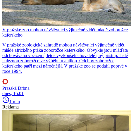
V pražské zoo mohou návštěvníci výjimečně vidět mládě zoborožce
kaferského
V pražské zoologické zahradě mohou návštěvníci výjimečně vidět
mládě afrického ptáka zoborožce kaferského. Obvykle jsou mláďata
odchovávána v zázemí, letos vyzkoušeli chovatelé jiný přístup. Lidé
naleznou zoborožce ve výběhu u antilop. Odchov zoborožce
kaferského patří mezi náročnější. V pražské zoo se podařil poprvé v
roce 1994.
Pražská Drbna
dnes, 16:01
1 min
Reklama