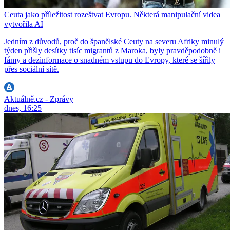
Ceuta jako příležitost rozeštvat Evropu. Některá manipulační videa
vytvořila AI
Jedním z důvodů, proč do španělské Ceuty na severu Afriky minulý
týden přišly desítky tisíc migrantů z Maroka, byly pravděpodobně i
fámy a dezinformace o snadném vstupu do Evropy, které se šířily
přes sociální sítě.
Aktuálně.cz - Zprávy
dnes, 16:25