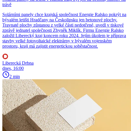
trávě
Solárními panely chce krajská společnost Energie Ralsko pokrýt na
bývalém letišti Hradčany na Českolipsku jen betonové plochy.
Travnaté plochy zůstanou z velké části nedotčené, uvedl v tiskové
zprávě jednatel společnosti Zbyněk Miklík. Firmu Energie Ralsko
založil Liberecký kraj koncem roku 2024. Jejím úkolem je příprava
stavby velké fotovoltaické elektrárny v bývalém vojenském
prostoru, kraji má zajistit energetickou soběstačnost.
Liberecká Drbna
dnes, 16:00
2 min