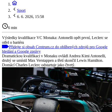
Sport
6. 6. 2026, 15:58
6 min
Výsledky kvalifikace VC Monaka: Antonelli opět první, Leclerc se
otřel o bariéru
Přidejte si obsah Centrum.cz do oblíbených zdrojů pro Google
hledání a Google zprávy
Dramatickou kvalifikaci v Monaku ovládl Andrea Kimi Antonelli,
druhý se umístil Max Verstappen a třetí skončil Lewis Hamilton.
Domácí Charles Leclerc odstartuje jako čtvrtý.