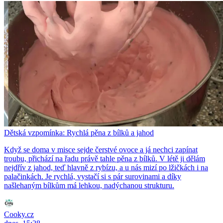
Dětská vzpomínka: Rychlá pěna z bílků a jahod
Když se doma v misce sejde čerstvé ovoce a já nechci zapínat
troubu, přichází na řadu právě tahle pěna z bílků. V létě ji dělám
nejdřív z jahod, teď hlavně z rybízu, a u nás mizí po lžičkách i na
palačinkách. Je rychlá, vystačí si s pár surovinami a díky
našlehaným bílkům má lehkou, nadýchanou strukturu.
Cooky.cz