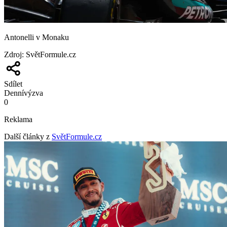
Antonelli v Monaku
Zdroj
:
SvětFormule.cz
Sdílet
Denní
výzva
0
Reklama
Další články z
SvětFormule.cz