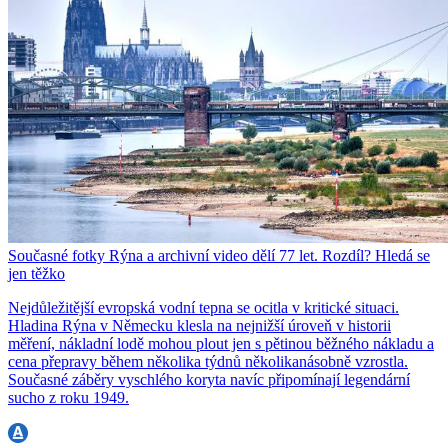
Současné fotky Rýna a archivní video dělí 77 let. Rozdíl? Hledá se
jen těžko
Nejdůležitější evropská vodní tepna se ocitla v kritické situaci.
Hladina Rýna v Německu klesla na nejnižší úroveň v historii
měření, nákladní lodě mohou plout jen s pětinou běžného nákladu a
cena přepravy během několika týdnů několikanásobně vzrostla.
Současné záběry vyschlého koryta navíc připomínají legendární
sucho z roku 1949.