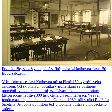
První knížky se vešly do jedné skříně, městská knihovna slaví 150
let od založení
V letošním roce slaví Knihovna města Plzně 150. výročí svého
založení. Od skromných počátků v jedné skříni se postupně
proměnila v moderní kulturní, vzdělávací a komunitní instituci,
kterou ročně navštíví 300 tisíc čtenářů všech generací. Ve svém
fondu má také půl milionu knih. Od roku 1960 sídlí v ulici Bedřicha
Smetany. Její bohatou historii teď připomíná výstava v Kopeckého
sadech.