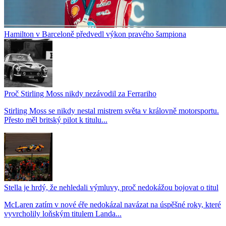
Hamilton v Barceloně předvedl výkon pravého šampiona
Proč Stirling Moss nikdy nezávodil za Ferrariho
Stirling Moss se nikdy nestal mistrem světa v královně motorsportu.
Přesto měl britský pilot k titulu...
Stella je hrdý, že nehledali výmluvy, proč nedokážou bojovat o titul
McLaren zatím v nové éře nedokázal navázat na úspěšné roky, které
vyvrcholily loňským titulem Landa...