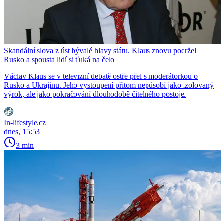
Skandální slova z úst bývalé hlavy státu. Klaus znovu podržel
Rusko a spousta lidí si ťuká na čelo
Václav Klaus se v televizní debatě ostře přel s moderátorkou o
Rusko a Ukrajinu. Jeho vystoupení přitom nepůsobí jako izolovaný
výrok, ale jako pokračování dlouhodobě čitelného postoje.
In-lifestyle.cz
dnes, 15:53
3 min