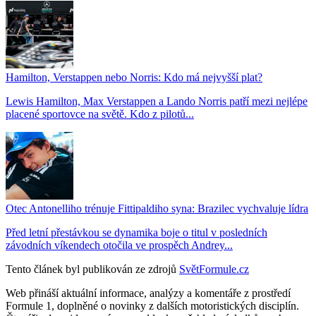
Hamilton, Verstappen nebo Norris: Kdo má nejvyšší plat?
Lewis Hamilton, Max Verstappen a Lando Norris patří mezi nejlépe
placené sportovce na světě. Kdo z pilotů...
Otec Antonelliho trénuje Fittipaldiho syna: Brazilec vychvaluje lídra
Před letní přestávkou se dynamika boje o titul v posledních
závodních víkendech otočila ve prospěch Andrey...
Tento článek byl publikován ze zdrojů
SvětFormule.cz
Web přináší aktuální informace, analýzy a komentáře z prostředí
Formule 1, doplněné o novinky z dalších motoristických disciplín.