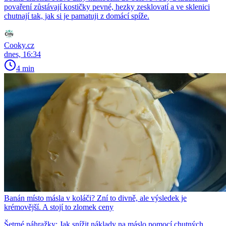
povaření zůstávají kostičky pevné, hezky zesklovatí a ve sklenici
chutnají tak, jak si je pamatuji z domácí spíže.
Cooky.cz
dnes, 16:34
4 min
Banán místo másla v koláči? Zní to divně, ale výsledek je
krémovější. A stojí to zlomek ceny
Šetrné náhražky: Jak snížit náklady na máslo pomocí chutných