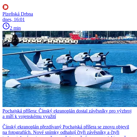
Plzeňská Drbna
dnes, 16:01
2 min
Pochajská příšera: Čínský ekranoplán dostal závěsníky pro výzbroj
a míří k vojenskému využití
Čínský ekranoplán přezdívaný Pochajská příšera se znovu objevil
na fotografiích. Nové snímky odhalují čtyři závěsníky a čtyři