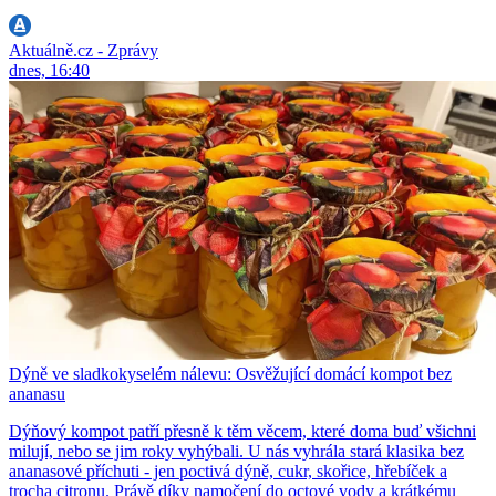
Aktuálně.cz - Zprávy
dnes, 16:40
Dýně ve sladkokyselém nálevu: Osvěžující domácí kompot bez
ananasu
Dýňový kompot patří přesně k těm věcem, které doma buď všichni
milují, nebo se jim roky vyhýbali. U nás vyhrála stará klasika bez
ananasové příchuti - jen poctivá dýně, cukr, skořice, hřebíček a
trocha citronu. Právě díky namočení do octové vody a krátkému