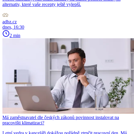
alternativ, které vaše recepty ještě vylepší.
adbz.cz
dnes, 16:30
2 min
Má zaměstnavatel dle českých zákonů povinnost instalovat na
pracovišti klimatizaci?
Letní vedra v kanceláři dokážou pořádně ztrpčit pracovní den. Má