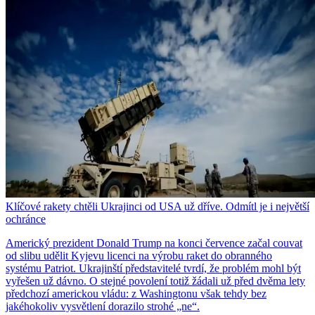
Klíčové rakety chtěli Ukrajinci od USA už dříve. Odmítl je i největší
ochránce
Americký prezident Donald Trump na konci července začal couvat
od slibu udělit Kyjevu licenci na výrobu raket do obranného
systému Patriot. Ukrajinští představitelé tvrdí, že problém mohl být
vyřešen už dávno. O stejné povolení totiž žádali už před dvěma lety
předchozí americkou vládu: z Washingtonu však tehdy bez
jakéhokoliv vysvětlení dorazilo strohé „ne“.