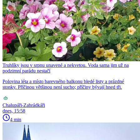
Truhlíky jsou v srpnu unavené a nekvetou. Voda sama jim už na
podzimní parádu nestačí
Polovina léta a místo barevného balkonu bledé listy a prázdné
stonky. Příčinou většinou není sucho; příčiny bývají hned tři.
Chalupáři-Zahrádkáři
dnes, 15:58
4 min