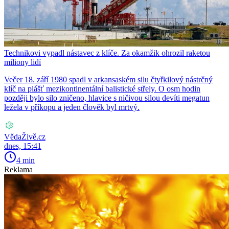
Technikovi vypadl nástavec z klíče. Za okamžik ohrozil raketou
miliony lidí
Večer 18. září 1980 spadl v arkansaském silu čtyřkilový nástrčný
klíč na plášť mezikontinentální balistické střely. O osm hodin
později bylo silo zničeno, hlavice s ničivou silou devíti megatun
ležela v příkopu a jeden člověk byl mrtvý.
VědaŽivě.cz
dnes, 15:41
4 min
Reklama