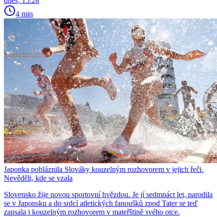
dnes, 15:28
4 min
Japonka pobláznila Slováky kouzelným rozhovorem v jejich řeči.
Nevěděli, kde se vzala
Slovensko žije novou sportovní hvězdou. Je jí sedmnáct let, narodila
se v Japonsku a do srdcí atletických fanoušků zpod Tater se teď
zapsala i kouzelným rozhovorem v mateřštině svého otce.