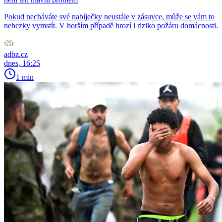
Pokud necháváte své nabíječky neustále v zásuvce, může se vám to
nehezky vymstít. V horším případě hrozí i riziko požáru domácnosti.
adbz.cz
dnes, 16:25
1 min