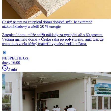
Český patent na zateplení domu dobývá svět. Je extrémně
nízkonákladový a ušetří 50 % energie
Zateplení domu může snížit náklady za vytápění až o 60 procent.
Většina majitelů domů v Česku sahá po polystyrenu, aniž tuší, že
tento dnes zcela běžný materiál vynalezl rodák z Brna.
NESPECHEJ.cz
dnes, 16:00
2 min