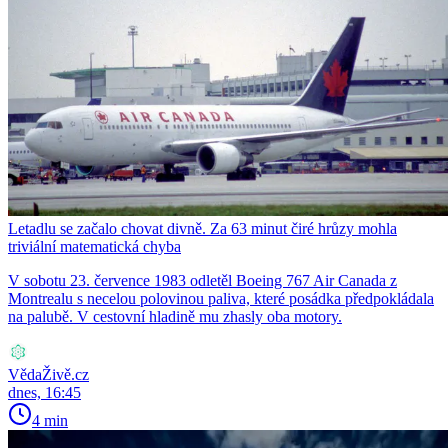
Letadlu se začalo chovat divně. Za 63 minut čiré hrůzy mohla
triviální matematická chyba
V sobotu 23. července 1983 odletěl Boeing 767 Air Canada z
Montrealu s necelou polovinou paliva, které posádka předpokládala
na palubě. V cestovní hladině mu zhasly oba motory.
VědaŽivě.cz
dnes, 16:45
4 min