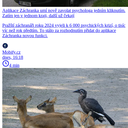
Aplikace Záchranka umí nově zavolat psychologa jedním kliknutím.
Zatím jen v jednom kraji, další už čekají
Pražští záchranáři roku 2024 vyjeli k 6 000 psychických krizí, o tisíc
víc než rok předtím. To stálo za rozhodnutím přidat do aplikace
Záchranka novou funkci.
Mobify.cz
dnes, 16:18
4 min