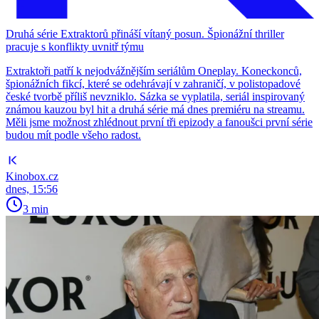
Druhá série Extraktorů přináší vítaný posun. Špionážní thriller
pracuje s konflikty uvnitř týmu
Extraktoři patří k nejodvážnějším seriálům Oneplay. Koneckonců,
špionážních fikcí, které se odehrávají v zahraničí, v polistopadové
české tvorbě příliš nevzniklo. Sázka se vyplatila, seriál inspirovaný
známou kauzou byl hit a druhá série má dnes premiéru na streamu.
Měli jsme možnost zhlédnout první tři epizody a fanoušci první série
budou mít podle všeho radost.
Kinobox.cz
dnes, 15:56
3 min