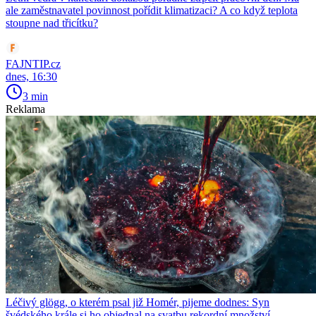
ale zaměstnavatel povinnost pořídit klimatizaci? A co když teplota
stoupne nad třicítku?
FAJNTIP.cz
dnes, 16:30
3 min
Reklama
Léčivý glögg, o kterém psal již Homér, pijeme dodnes: Syn
švédského krále si ho objednal na svatbu rekordní množství