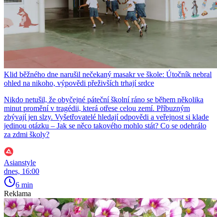
Klid běžného dne narušil nečekaný masakr ve škole: Útočník nebral
ohled na nikoho, výpovědi přeživších trhají srdce
Nikdo netušil, že obyčejné páteční školní ráno se během několika
minut promění v tragédii, která otřese celou zemí. Příbuzným
zbývají jen slzy. Vyšetřovatelé hledají odpovědi a veřejnost si klade
jedinou otázku – Jak se něco takového mohlo stát? Co se odehrálo
za zdmi školy?
Asianstyle
dnes, 16:00
6 min
Reklama