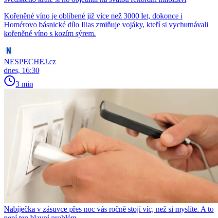
Kořeněné víno je oblíbené již více než 3000 let, dokonce i
Homérovo básnické dílo Ilias zmiňuje vojáky, kteří si vychutnávali
kořeněné víno s kozím sýrem.
NESPECHEJ.cz
dnes, 16:30
3 min
Nabíječka v zásuvce přes noc vás ročně stojí víc, než si myslíte. A to
není ten hlavní problém