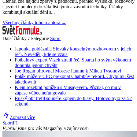
Čtenáři zde najdou zprávy z paddocku, přehled výsledků, rozhovory
s jezdci i pohledy do zákulisí týmů a závodní techniky. Články
kombinují aktuální dění s...
Všechny články tohoto autora →
Další články z kategorie
Sport
Japonka pobláznila Slováky kouzelným rozhovorem v jejich
řeči. Nevěděli, kde se vzala
Fotbalový expert Vízek ztratil řeč. Sparta ho svým výkonem
donutila jenom chválit
Joe Rogan přirovnal Mosese Itaumu k Mikeu Tysonovi
Polák může v UFC překonat Chabibův rekord. Chybí mu šest
takedownů
Klein rozebral porážku s Musayevem. Přiznal, co mu v
zápase vůbec nefungovalo
Ruský obr trefil soupeře kopem do hlavy. Hotovo bylo za 52
sekund
Zobrazit více
Sport
F1
Vybrali jsme pro vás
Magazíny a zajímavosti