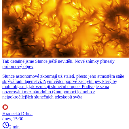
Tak detailně jsme Slunce ještě neviděli. Nové snímky přinesly
průlomový objev
Slunce astronomové zkoumají už staletí, přesto jeho atmosféra stále
skrývá řadu tajemství. Nyní vědci poprvé zachytili jev, který by
mohl objasnit, jak vznikají sluneční erupce. Podívejte se na
pozorování mezinárodního týmu pomocí jednoho z
nejpokročilejších slunečních teleskopů světa.
Hradecká Drbna
dnes, 15:30
2 min