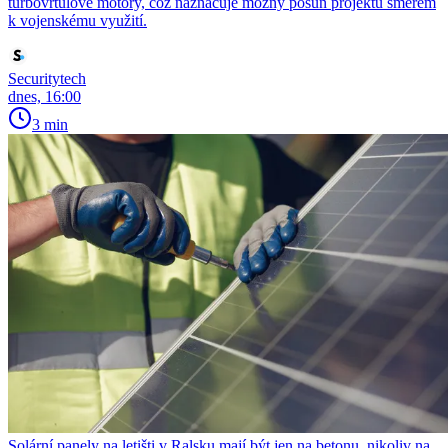
turbovrtulové motory, což naznačuje možný posun projektu směrem
k vojenskému využití.
Securitytech
dnes, 16:00
3 min
Solární panely na letišti v Ralsku mají být jen na betonu, nikoliv na