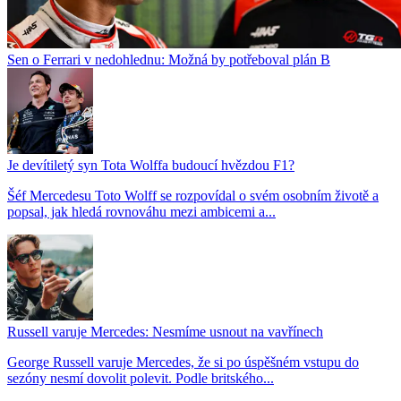
Sen o Ferrari v nedohlednu: Možná by potřeboval plán B
Je devítiletý syn Tota Wolffa budoucí hvězdou F1?
Šéf Mercedesu Toto Wolff se rozpovídal o svém osobním životě a
popsal, jak hledá rovnováhu mezi ambicemi a...
Russell varuje Mercedes: Nesmíme usnout na vavřínech
George Russell varuje Mercedes, že si po úspěšném vstupu do
sezóny nesmí dovolit polevit. Podle britského...