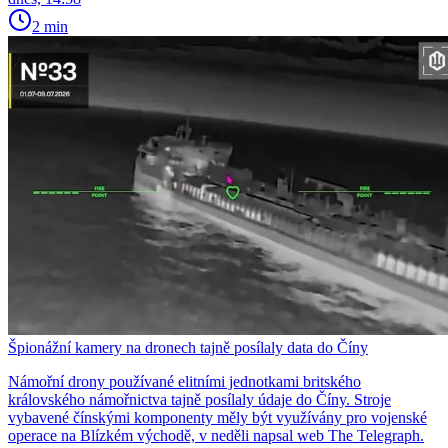
2 min
Špionážní kamery na dronech tajně posílaly data do Číny
Námořní drony používané elitními jednotkami britského
královského námořnictva tajně posílaly údaje do Číny. Stroje
vybavené čínskými komponenty měly být využívány pro vojenské
operace na Blízkém východě, v neděli napsal web The Telegraph.