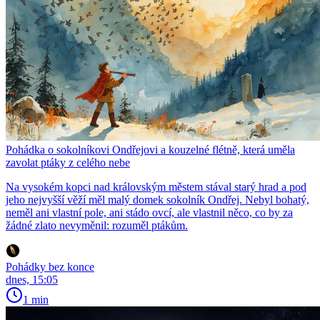
Pohádka o sokolníkovi Ondřejovi a kouzelné flétně, která uměla
zavolat ptáky z celého nebe
Na vysokém kopci nad královským městem stával starý hrad a pod
jeho nejvyšší věží měl malý domek sokolník Ondřej. Nebyl bohatý,
neměl ani vlastní pole, ani stádo ovcí, ale vlastnil něco, co by za
žádné zlato nevyměnil: rozuměl ptákům.
Pohádky bez konce
dnes, 15:05
1 min