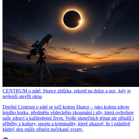
CENTRUM o páté: Slunce zblízka, rekord na dráze a noc, kdy je
nejlepší otevřít okna
Dnešní Centrum o páté se točí kolem Slunce – jako kolem zdroje
letního horka, předmětu vědeckého zkoumání i síly, která ovlivňuje
naše zdraví a každodenní život. Vedle slunečních témat ale přináší i
příběhy z kultury, sportu a kriminality, které ukazují, že i zdánlivě
klidný den může přinést nečekané zvraty.