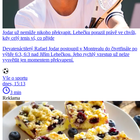
Jodar už nemůže nikoho překvapit. Lehečku porazil právě ve chvíli,
kdy celý tenis ví, co přijde
Devatenáctiletý Rafael Jodar postoupil v Montrealu do čtvrtfinále po
výhře 6:3, 6:3 nad Jiřím Lehečkou. Jeho rychlý vzestup už nelze
vysvětlit jen momentem překvapení.
Vše o sportu
dnes, 15:13
3 min
Reklama