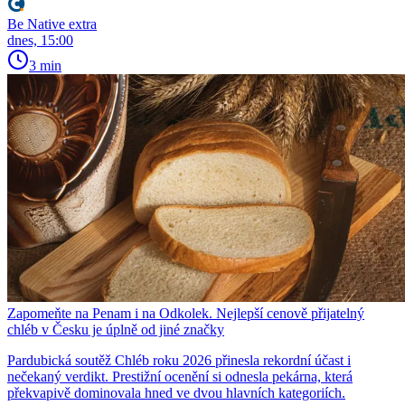
Be Native extra
dnes, 15:00
3 min
Zapomeňte na Penam i na Odkolek. Nejlepší cenově přijatelný
chléb v Česku je úplně od jiné značky
Pardubická soutěž Chléb roku 2026 přinesla rekordní účast i
nečekaný verdikt. Prestižní ocenění si odnesla pekárna, která
překvapivě dominovala hned ve dvou hlavních kategoriích.