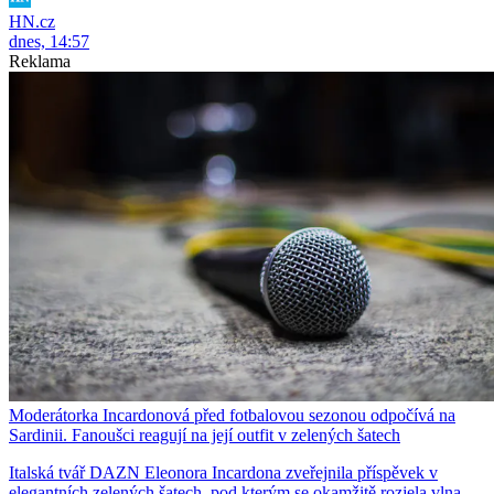
HN.cz
dnes, 14:57
Reklama
Moderátorka Incardonová před fotbalovou sezonou odpočívá na
Sardinii. Fanoušci reagují na její outfit v zelených šatech
Italská tvář DAZN Eleonora Incardona zveřejnila příspěvek v
elegantních zelených šatech, pod kterým se okamžitě rozjela vlna