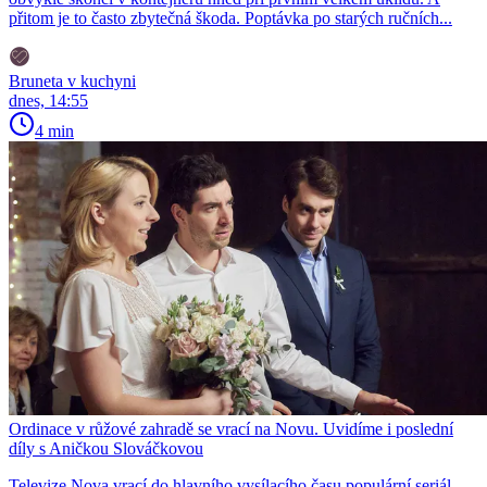
přitom je to často zbytečná škoda. Poptávka po starých ručních...
Bruneta v kuchyni
dnes, 14:55
4 min
Ordinace v růžové zahradě se vrací na Novu. Uvidíme i poslední
díly s Aničkou Slováčkovou
Televize Nova vrací do hlavního vysílacího času populární seriál