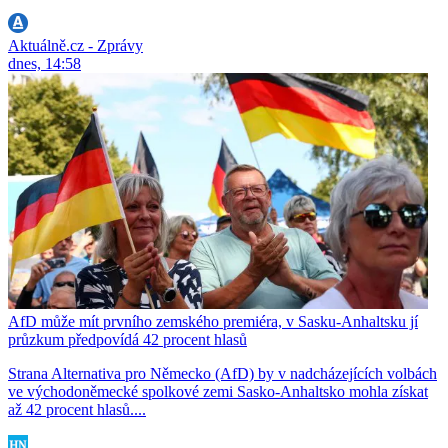
Aktuálně.cz - Zprávy
dnes, 14:58
AfD může mít prvního zemského premiéra, v Sasku-Anhaltsku jí
průzkum předpovídá 42 procent hlasů
Strana Alternativa pro Německo (AfD) by v nadcházejících volbách
ve východoněmecké spolkové zemi Sasko-Anhaltsko mohla získat
až 42 procent hlasů....