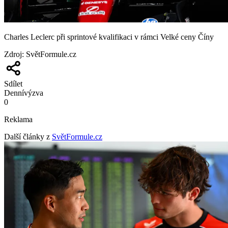
Charles Leclerc při sprintové kvalifikaci v rámci Velké ceny Číny
Zdroj
:
SvětFormule.cz
Sdílet
Denní
výzva
0
Reklama
Další články z
SvětFormule.cz