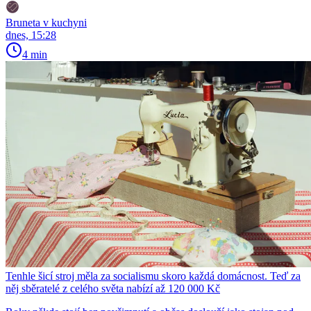
Bruneta v kuchyni
dnes, 15:28
4 min
Tenhle šicí stroj měla za socialismu skoro každá domácnost. Teď za
něj sběratelé z celého světa nabízí až 120 000 Kč