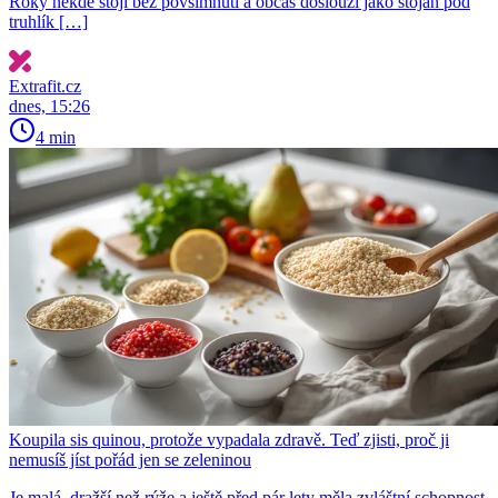
Roky někde stojí bez povšimnutí a občas doslouží jako stojan pod
truhlík […]
Extrafit.cz
dnes, 15:26
4 min
Koupila sis quinou, protože vypadala zdravě. Teď zjisti, proč ji
nemusíš jíst pořád jen se zeleninou
Je malá, dražší než rýže a ještě před pár lety měla zvláštní schopnost