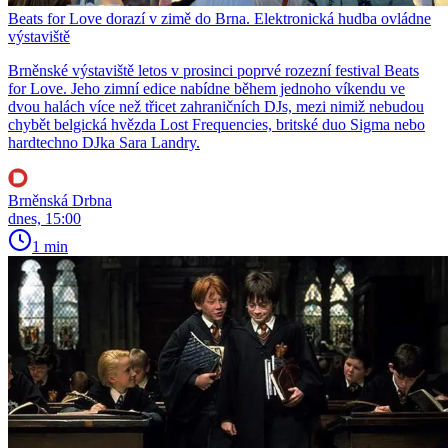
Beats for Love dorazí v zimě do Brna. Elektronická hudba ovládne
výstaviště
Brněnské výstaviště letos v prosinci poprvé rozezní festival Beats
for Love. Jeho zimní edice nabídne během jednoho víkendu ve
dvou halách více než třicet zahraničních DJs, mezi nimiž nebudou
chybět belgická hvězda Lost Frequencies, britské duo Sigma nebo
hardtechno DJka Sara Landry.
Brněnská Drbna
dnes, 15:00
1 min