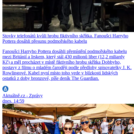
Stovky telefonátů kvůli hrobu fiktivního skřítka. Fanoušci Harryho
Pottera dosáhli přesunu podmořského kabelu
Fanoušci Harryho Pottera dosáhli přemístění podmořského kabelu
mezi Británií a Irskem, který stál 430 milionů liber (12,2 miliardy
Kč) a měl procházet v místě fiktivního hrobu skřítka Dobbyho,
postavy z filmu o mladém čaroději podle předlohy spisovatelky J. K.
Rowlingové. Kabel nyní místo toho vede v blízkosti lidských
ostatků z doby bronzové, píše deník The Guardian.
Aktuálně.cz - Zprávy
dnes, 14:59