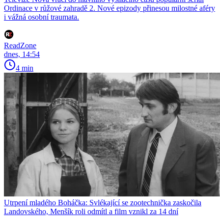
Ordinace v růžové zahradě 2. Nové epizody přinesou milostné aféry
i vážná osobní traumata.
ReadZone
dnes, 14:54
4 min
Utrpení mladého Boháčka: Svlékající se zootechnička zaskočila
Landovského, Menšík roli odmítl a film vznikl za 14 dní