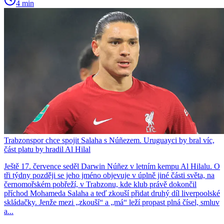
4 min
Trabzonspor chce spojit Salaha s Núñezem. Uruguayci by bral víc,
část platu by hradil Al Hilal
Ještě 17. července seděl Darwin Núñez v letním kempu Al Hilalu. O
tři týdny později se jeho jméno objevuje v úplně jiné části světa, na
černomořském pobřeží, v Trabzonu, kde klub právě dokončil
příchod Mohameda Salaha a teď zkouší přidat druhý díl liverpoolské
skládačky. Jenže mezi „zkouší“ a „má“ leží propast plná čísel, smluv
a...