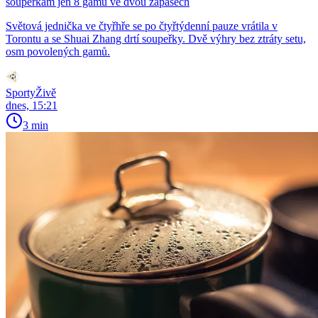
soupeřkám jen 8 gamů ve dvou zápasech
Světová jednička ve čtyřhře se po čtyřtýdenní pauze vrátila v
Torontu a se Shuai Zhang drtí soupeřky. Dvě výhry bez ztráty setu,
osm povolených gamů.
SportyŽivě
dnes, 15:21
3 min