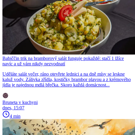
Babiččin trik na bramborový salát funguje pokaždé: stačí 1 lžíce
navíc a už vám nikdy nezvodnatí
Uděláte salát večer, ráno otevřete lednici a na dně mísy se leskne
kaluž vody. Zálivka zřídla, kostičky brambor plavou a z krémového
jídla je najednou mdlá břečka. Skoro každá domácnost...
Bruneta v kuchyni
dnes, 15:07
4 min