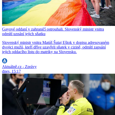
Gayové oddaní v zahraničí ostrouhali. Slovenský ministr vnitra
odmítl uznání jejich sňatku
Slovenský ministr vnitra Matúš Šutaj Eštok v dopisu adresovaném
dvojici mužů, kteří dříve uzavřeli sňatek v cizině, odmítl zapsání
jejich oddacího listu do matriky na Slovensku.
Aktuálně.cz - Zprávy
dnes, 15:17