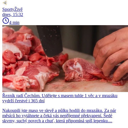
SportyŽivě
dnes, 15:32
4 min
Řezník radí Čechům. Udělejte s masem tuhle 1 věc a v mrazáku
vydrží čerstvé i 365 dní
Nakoupili jste maso ve slevě a půlku hodili do mrazáku. Za pár
měsíců ho vytáhnete a čeká vás nepříjemné překvapení. Šedé
skvrny, suchý povrch a chuť, která připomíná spíš lepenku....