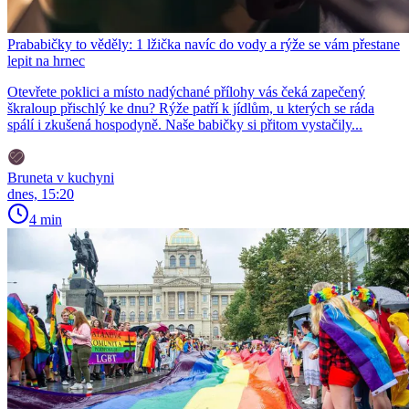
Prababičky to věděly: 1 lžička navíc do vody a rýže se vám přestane
lepit na hrnec
Otevřete poklici a místo nadýchané přílohy vás čeká zapečený
škraloup přischlý ke dnu? Rýže patří k jídlům, u kterých se ráda
spálí i zkušená hospodyně. Naše babičky si přitom vystačily...
Bruneta v kuchyni
dnes, 15:20
4 min