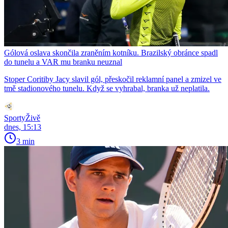
Gólová oslava skončila zraněním kotníku. Brazilský obránce spadl
do tunelu a VAR mu branku neuznal
Stoper Coritiby Jacy slavil gól, přeskočil reklamní panel a zmizel ve
tmě stadionového tunelu. Když se vyhrabal, branka už neplatila.
SportyŽivě
dnes, 15:13
3 min