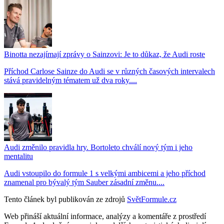
Binotta nezajímají zprávy o Sainzovi: Je to důkaz, že Audi roste
Příchod Carlose Sainze do Audi se v různých časových intervalech
stává pravidelným tématem už dva roky....
Audi změnilo pravidla hry. Bortoleto chválí nový tým i jeho
mentalitu
Audi vstoupilo do formule 1 s velkými ambicemi a jeho příchod
znamenal pro bývalý tým Sauber zásadní změnu....
Tento článek byl publikován ze zdrojů
SvětFormule.cz
Web přináší aktuální informace, analýzy a komentáře z prostředí