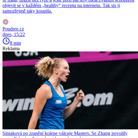
objevit se v každém „healthy“ receptu na internetu. Tak sis ji
samozřejmě taky koupila.
Poudree.cz
dnes, 15:22
8 min
Reklama
Siniaková po zranění kolene válcuje Masters. Se Zhang povolily