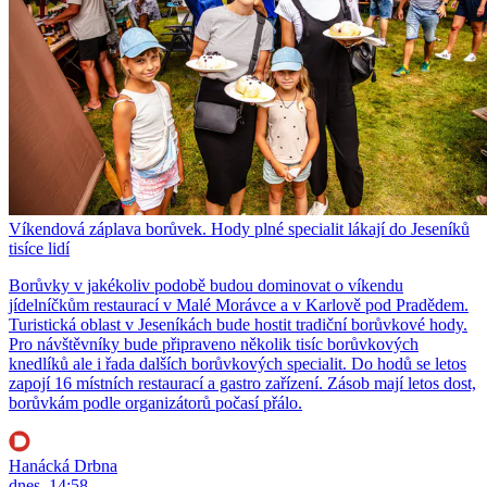
Víkendová záplava borůvek. Hody plné specialit lákají do Jeseníků
tisíce lidí
Borůvky v jakékoliv podobě budou dominovat o víkendu
jídelníčkům restaurací v Malé Morávce a v Karlově pod Pradědem.
Turistická oblast v Jeseníkách bude hostit tradiční borůvkové hody.
Pro návštěvníky bude připraveno několik tisíc borůvkových
knedlíků ale i řada dalších borůvkových specialit. Do hodů se letos
zapojí 16 místních restaurací a gastro zařízení. Zásob mají letos dost,
borůvkám podle organizátorů počasí přálo.
Hanácká Drbna
dnes, 14:58