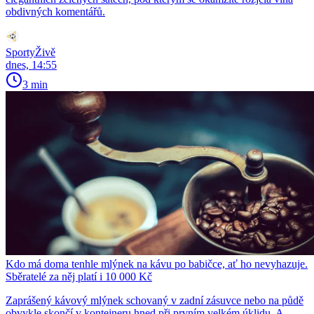
obdivných komentářů.
SportyŽivě
dnes, 14:55
3 min
Kdo má doma tenhle mlýnek na kávu po babičce, ať ho nevyhazuje.
Sběratelé za něj platí i 10 000 Kč
Zaprášený kávový mlýnek schovaný v zadní zásuvce nebo na půdě
obvykle skončí v kontejneru hned při prvním velkém úklidu. A