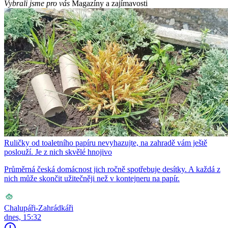
Vybrali jsme pro vás
Magazíny a zajímavosti
Ruličky od toaletního papíru nevyhazujte, na zahradě vám ještě
poslouží. Je z nich skvělé hnojivo
Průměrná česká domácnost jich ročně spotřebuje desítky. A každá z
nich může skončit užitečněji než v kontejneru na papír.
Chalupáři-Zahrádkáři
dnes, 15:32