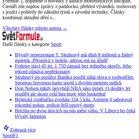
Formule 1, doplněné o novinky z dalších motoristických disciplín.
Čtenáři zde najdou zprávy z paddocku, přehled výsledků, rozhovory
s jezdci i pohledy do zákulisí týmů a závodní techniky. Články
kombinují aktuální dění s...
Všechny články tohoto autora →
Další články z kategorie
Sport
Bývalý reprezentant T. Skuhravý má dluh 8 milionů a žádný
majetek. Přespává v hotelu, adresu má na úřadě
Federer slaví 45 let. 1 750 zápasů bez jediného skreče. Jeho
rekord zůstává nepřekonaný
Skuhravý po porážce Baníku použil silná slova o rozhodčím.
Spornou červenou kartu spojil s dvojím metrem sudích
Don Nelson nikdy nevyhrál NBA jako trenér. O desítky let
později ale skoro celá liga hraje jeho basketbal
Belgická vzpěračka zvedala 334,5 kila. Asistent jí sabotoval
rekordní pokus, policie řeší rasový motiv
Brichta po dvou útocích na pás mění váhu. V Liberci ho čeká
bývalý šampion
Zobrazit více
Sport
F1