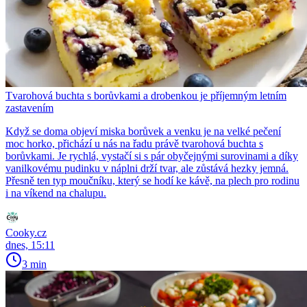
Tvarohová buchta s borůvkami a drobenkou je příjemným letním
zastavením
Když se doma objeví miska borůvek a venku je na velké pečení
moc horko, přichází u nás na řadu právě tvarohová buchta s
borůvkami. Je rychlá, vystačí si s pár obyčejnými surovinami a díky
vanilkovému pudinku v náplni drží tvar, ale zůstává hezky jemná.
Přesně ten typ moučníku, který se hodí ke kávě, na plech pro rodinu
i na víkend na chalupu.
Cooky.cz
dnes, 15:11
3 min