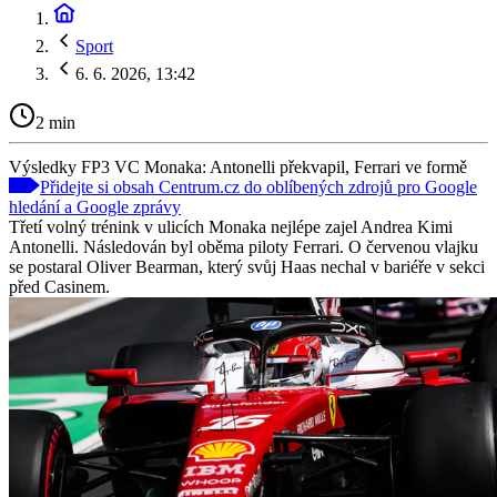
Sport
6. 6. 2026, 13:42
2 min
Výsledky FP3 VC Monaka: Antonelli překvapil, Ferrari ve formě
Přidejte si obsah Centrum.cz do oblíbených zdrojů pro Google
hledání a Google zprávy
Třetí volný trénink v ulicích Monaka nejlépe zajel Andrea Kimi
Antonelli. Následován byl oběma piloty Ferrari. O červenou vlajku
se postaral Oliver Bearman, který svůj Haas nechal v bariéře v sekci
před Casinem.