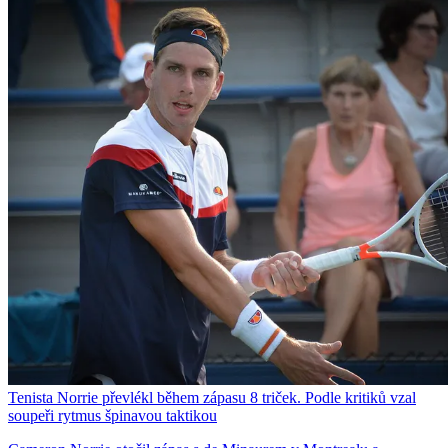
Tenista Norrie převlékl během zápasu 8 triček. Podle kritiků vzal
soupeři rytmus špinavou taktikou