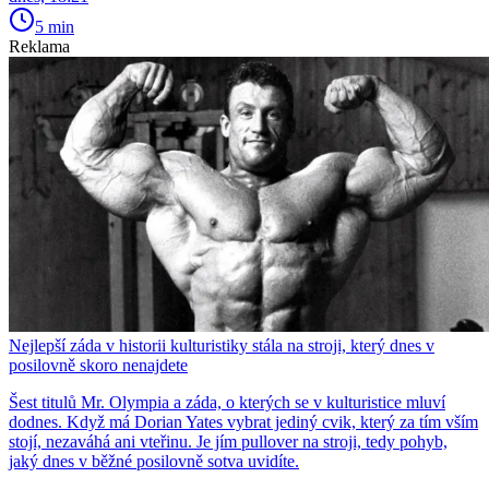
5 min
Reklama
Nejlepší záda v historii kulturistiky stála na stroji, který dnes v
posilovně skoro nenajdete
Šest titulů Mr. Olympia a záda, o kterých se v kulturistice mluví
dodnes. Když má Dorian Yates vybrat jediný cvik, který za tím vším
stojí, nezaváhá ani vteřinu. Je jím pullover na stroji, tedy pohyb,
jaký dnes v běžné posilovně sotva uvidíte.