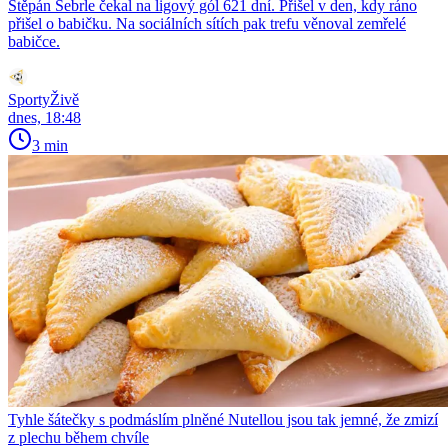
Štěpán Šebrle čekal na ligový gól 621 dní. Přišel v den, kdy ráno
přišel o babičku. Na sociálních sítích pak trefu věnoval zemřelé
babičce.
SportyŽivě
dnes, 18:48
3 min
Tyhle šátečky s podmáslím plněné Nutellou jsou tak jemné, že zmizí
z plechu během chvíle