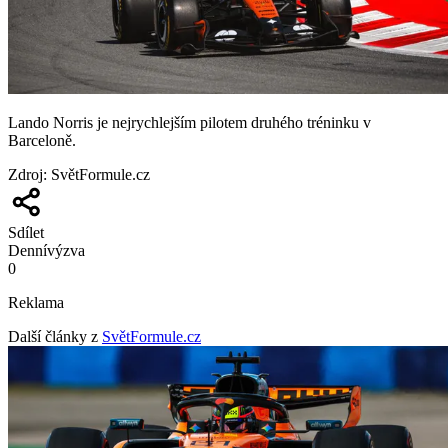
Lando Norris je nejrychlejším pilotem druhého tréninku v
Barceloně.
Zdroj
:
SvětFormule.cz
Sdílet
Denní
výzva
0
Reklama
Další články z
SvětFormule.cz