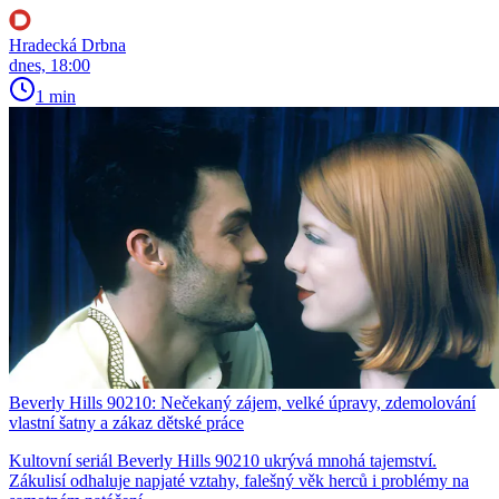
Hradecká Drbna
dnes, 18:00
1 min
Beverly Hills 90210: Nečekaný zájem, velké úpravy, zdemolování
vlastní šatny a zákaz dětské práce
Kultovní seriál Beverly Hills 90210 ukrývá mnohá tajemství.
Zákulisí odhaluje napjaté vztahy, falešný věk herců i problémy na