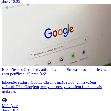
dnes, 18:25
Rozlučte se s Chromem, ani anonymní režim vás neochrání. Je čas
začít používat jiný prohlížeč
Inkognito režim v Google Chrome maže stopy jen na vašem
zařízení. Před Googlem, weby ani poskytovatelem internetu vás
neskryje.
Mobify.cz
dnes, 18:21