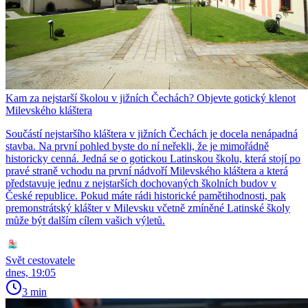
Kam za nejstarší školou v jižních Čechách? Objevte gotický klenot
Milevského kláštera
Součástí nejstaršího kláštera v jižních Čechách je docela nenápadná
stavba. Na první pohled byste do ní neřekli, že je mimořádně
historicky cenná. Jedná se o gotickou Latinskou školu, která stojí po
pravé straně vchodu na první nádvoří Milevského kláštera a která
představuje jednu z nejstarších dochovaných školních budov v
České republice. Pokud máte rádi historické pamětihodnosti, pak
premonstrátský klášter v Milevsku včetně zmíněné Latinské školy
může být dalším cílem vašich výletů.
Svět cestovatele
dnes, 19:05
3 min