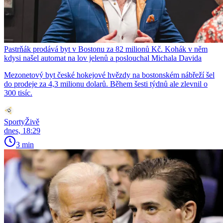
Pastrňák prodává byt v Bostonu za 82 milionů Kč. Kohák v něm
kdysi našel automat na lov jelenů a poslouchal Michala Davida
Mezonetový byt české hokejové hvězdy na bostonském nábřeží šel
do prodeje za 4,3 milionu dolarů. Během šesti týdnů ale zlevnil o
300 tisíc.
SportyŽivě
dnes, 18:29
3 min