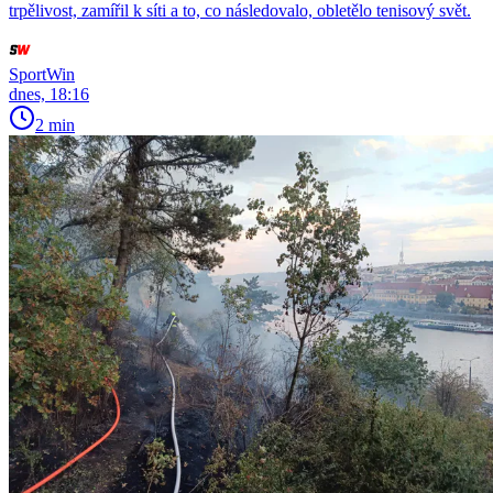
trpělivost, zamířil k síti a to, co následovalo, obletělo tenisový svět.
SportWin
dnes, 18:16
2 min