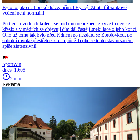
Bylo to jako na horské dráze, hřímal Hyský. Ztratit tříbrankové
vedení není normální
Po třech úvodních kolech se pod ním nebezpečně kýve trenérské
křeslo a v médiích se objevují čím dál častěji spekulace o jeho konci.
Ono už tomu tak bylo před týdnem po nezdaru se Zbrojovkou, po
sobotní divoké přestřelce 5:5 na půdě Teplic se tento stav nezměnil,
spíše zintenzivnil.
SportWin
dnes, 19:05
2 min
Reklama