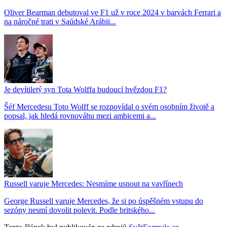
Oliver Bearman debutoval ve F1 už v roce 2024 v barvách Ferrari a
na náročné trati v Saúdské Arábii...
Je devítiletý syn Tota Wolffa budoucí hvězdou F1?
Šéf Mercedesu Toto Wolff se rozpovídal o svém osobním životě a
popsal, jak hledá rovnováhu mezi ambicemi a...
Russell varuje Mercedes: Nesmíme usnout na vavřínech
George Russell varuje Mercedes, že si po úspěšném vstupu do
sezóny nesmí dovolit polevit. Podle britského...