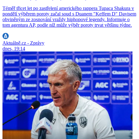
Téměř třicet let po zastřelení amerického rappera Tupaca Shakura v
pondělí výběrem poroty začal soud s Duanem "Keffem D" Davisem
obviněným ze zosnování vraždy hiphopové legendy. Informuje o
tom agentura AP, podle níž může výběr poroty trvat většinu týdne.
Aktuálně.cz - Zprávy
dnes, 19:14