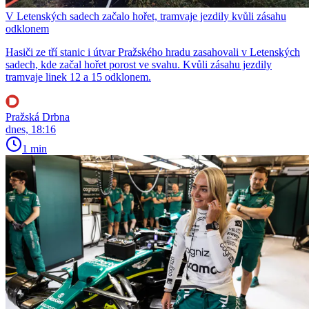
V Letenských sadech začalo hořet, tramvaje jezdily kvůli zásahu
odklonem
Hasiči ze tří stanic i útvar Pražského hradu zasahovali v Letenských
sadech, kde začal hořet porost ve svahu. Kvůli zásahu jezdily
tramvaje linek 12 a 15 odklonem.
Pražská Drbna
dnes, 18:16
1 min