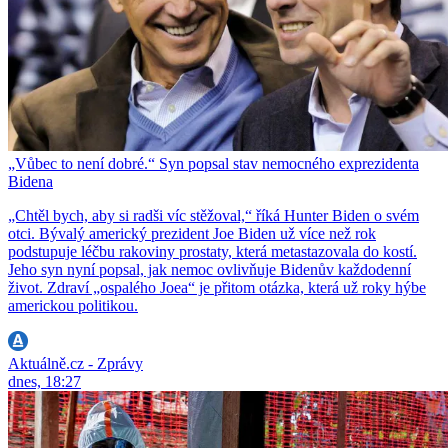
„Vůbec to není dobré.“ Syn popsal stav nemocného exprezidenta
Bidena
„Chtěl bych, aby si radši víc stěžoval,“ říká Hunter Biden o svém
otci. Bývalý americký prezident Joe Biden už více než rok
podstupuje léčbu rakoviny prostaty, která metastazovala do kostí.
Jeho syn nyní popsal, jak nemoc ovlivňuje Bidenův každodenní
život. Zdraví „ospalého Joea“ je přitom otázka, která už roky hýbe
americkou politikou.
Aktuálně.cz - Zprávy
dnes, 18:27