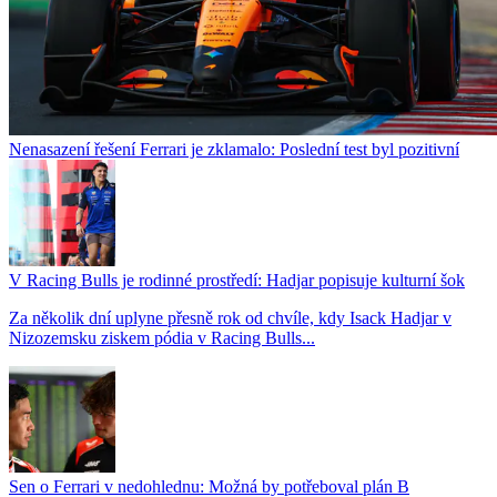
Nenasazení řešení Ferrari je zklamalo: Poslední test byl pozitivní
V Racing Bulls je rodinné prostředí: Hadjar popisuje kulturní šok
Za několik dní uplyne přesně rok od chvíle, kdy Isack Hadjar v
Nizozemsku ziskem pódia v Racing Bulls...
Sen o Ferrari v nedohlednu: Možná by potřeboval plán B