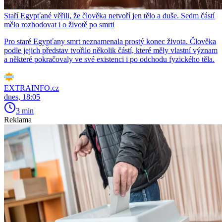
Staří Egypťané věřili, že člověka netvoří jen tělo a duše. Sedm částí
mělo rozhodovat i o životě po smrti
Pro staré Egypťany smrt neznamenala prostý konec života. Člověka
podle jejich představ tvořilo několik částí, které měly vlastní význam
a některé pokračovaly ve své existenci i po odchodu fyzického těla.
EXTRAINFO.cz
dnes, 18:05
3 min
Reklama