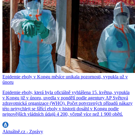
Epidemie eboly v Kongu měsíce unikala pozornosti, vypukla už v
únoru
Epidemie eboly, která byla oficiálně vyhlášena 15. května, vypukla
v Kongu již v únoru, uvedla v pondělí podle agentury AP Světová
zdravotnická organizace (WHO). Počet potvrzených případů nákazy
této nejrychleji se šířící eboly v historii dosáhl v Kongu podle
nejnovějších vládních údajů 4 200, včetně více než 1 900 obětí.
Aktuálně.cz - Zprávy