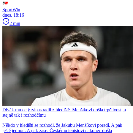
SportWin
dnes, 18:16
2 min
Divák mu celý zápas radil z hlediště. Menšíkovi došla trpělivost, a
stejně tak i rozhodčímu
Někdo v hledišti se rozhodl, že Jakubu Menšíkovi poradí. A pak
ještě jednou. A pak zase. Českému tenistovi nakonec došla