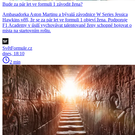
Bude za pár let ve formuli 1 závodit žena?
Ambasadorka Aston Martinu a bývalá závodnice W Series Jessica
Hawkins věří, že se za pár let ve formuli 1 objeví žena. Podporuje
F1 Academy v úsilí vychovávat talentované ženy schopné bojovat o
místa na startovním roštu.
SvětFormule.cz
dnes, 18:10
2 min