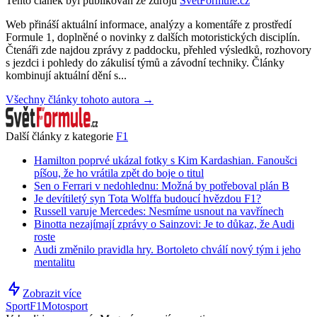
Tento článek byl publikován ze zdrojů
SvětFormule.cz
Web přináší aktuální informace, analýzy a komentáře z prostředí
Formule 1, doplněné o novinky z dalších motoristických disciplín.
Čtenáři zde najdou zprávy z paddocku, přehled výsledků, rozhovory
s jezdci i pohledy do zákulisí týmů a závodní techniky. Články
kombinují aktuální dění s...
Všechny články tohoto autora →
Další články z kategorie
F1
Hamilton poprvé ukázal fotky s Kim Kardashian. Fanoušci
píšou, že ho vrátila zpět do boje o titul
Sen o Ferrari v nedohlednu: Možná by potřeboval plán B
Je devítiletý syn Tota Wolffa budoucí hvězdou F1?
Russell varuje Mercedes: Nesmíme usnout na vavřínech
Binotta nezajímají zprávy o Sainzovi: Je to důkaz, že Audi
roste
Audi změnilo pravidla hry. Bortoleto chválí nový tým i jeho
mentalitu
Zobrazit více
Sport
F1
Motosport