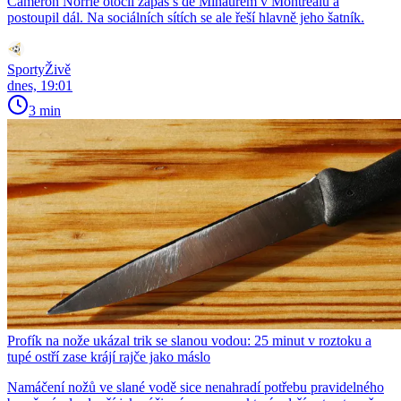
Cameron Norrie otočil zápas s de Minaurem v Montrealu a
postoupil dál. Na sociálních sítích se ale řeší hlavně jeho šatník.
SportyŽivě
dnes, 19:01
3 min
Profík na nože ukázal trik se slanou vodou: 25 minut v roztoku a
tupé ostří zase krájí rajče jako máslo
Namáčení nožů ve slané vodě sice nenahradí potřebu pravidelného