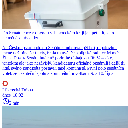
Do Senátu chce z obvodu v Libereckém kraji jen pět lidí, je to
nejméně za třicet let
Na Českolipsku bude do Senátu kandidovat pět lidí, o polovinu
méně než před šesti lety, řekla mluvčí českolipské radnice Markéta
Žitná. Post v Senátu bude už podruhé obhajovat Jiří Vosecký,
tentokrát ale jako nezávislý, kandidaturu oficiálně oznámili i další tři
lidé, svého kandidáta postavili také komunisté. První kolo senátních
voleb se uskuteční spolu s komunálními volbami 9. a 10. října.
Liberecká Drbna
dnes, 18:02
2 min