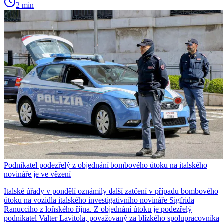
2 min
Podnikatel podezřelý z objednání bombového útoku na italského
novináře je ve vězení
Italské úřady v pondělí oznámily další zatčení v případu bombového
útoku na vozidla italského investigativního novináře Sigfrida
Ranucciho z loňského října. Z objednání útoku je podezřelý
podnikatel Valter Lavitola, považovaný za blízkého spolupracovníka