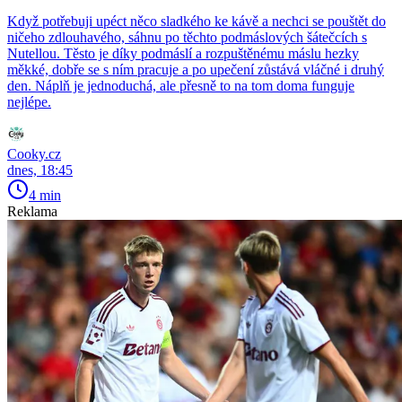
Když potřebuji upéct něco sladkého ke kávě a nechci se pouštět do
ničeho zdlouhavého, sáhnu po těchto podmáslových šátečcích s
Nutellou. Těsto je díky podmáslí a rozpuštěnému máslu hezky
měkké, dobře se s ním pracuje a po upečení zůstává vláčné i druhý
den. Náplň je jednoduchá, ale přesně to na tom doma funguje
nejlépe.
Cooky.cz
dnes, 18:45
4 min
Reklama