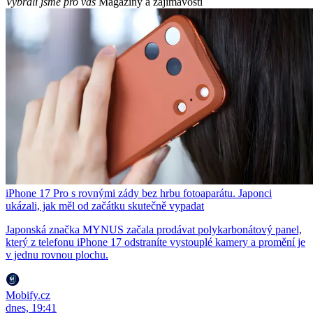
Vybrali jsme pro vás
Magazíny a zajímavosti
iPhone 17 Pro s rovnými zády bez hrbu fotoaparátu. Japonci
ukázali, jak měl od začátku skutečně vypadat
Japonská značka MYNUS začala prodávat polykarbonátový panel,
který z telefonu iPhone 17 odstraníte vystouplé kamery a promění je
v jednu rovnou plochu.
Mobify.cz
dnes, 19:41