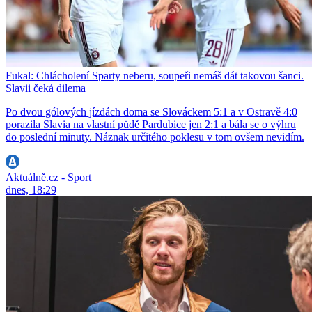
Fukal: Chlácholení Sparty neberu, soupeři nemáš dát takovou šanci.
Slavii čeká dilema
Po dvou gólových jízdách doma se Slováckem 5:1 a v Ostravě 4:0
porazila Slavia na vlastní půdě Pardubice jen 2:1 a bála se o výhru
do poslední minuty. Náznak určitého poklesu v tom ovšem nevidím.
Aktuálně.cz - Sport
dnes, 18:29