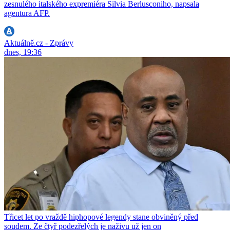
zesnulého italského expremiéra Silvia Berlusconiho, napsala
agentura AFP.
Aktuálně.cz - Zprávy
dnes, 19:36
Třicet let po vraždě hiphopové legendy stane obviněný před
soudem. Ze čtyř podezřelých je naživu už jen on