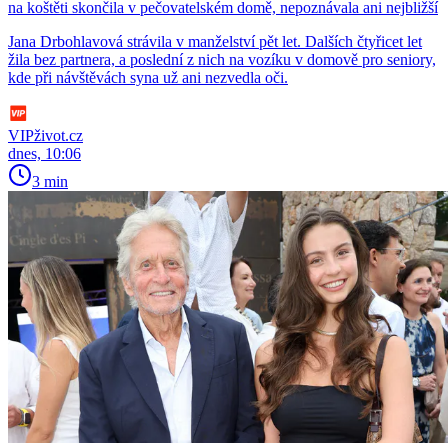
na koštěti skončila v pečovatelském domě, nepoznávala ani nejbližší
Jana Drbohlavová strávila v manželství pět let. Dalších čtyřicet let
žila bez partnera, a poslední z nich na vozíku v domově pro seniory,
kde při návštěvách syna už ani nezvedla oči.
VIPživot.cz
dnes, 10:06
3 min