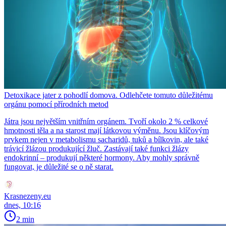
Detoxikace jater z pohodlí domova. Odlehčete tomuto důležitému
orgánu pomocí přírodních metod
Játra jsou největším vnitřním orgánem. Tvoří okolo 2 % celkové
hmotnosti těla a na starost mají látkovou výměnu. Jsou klíčovým
prvkem nejen v metabolismu sacharidů, tuků a bílkovin, ale také
trávicí žlázou produkující žluč. Zastávají také funkci žlázy
endokrinní – produkují některé hormony. Aby mohly správně
fungovat, je důležité se o ně starat.
Krasnezeny.eu
dnes, 10:16
2 min