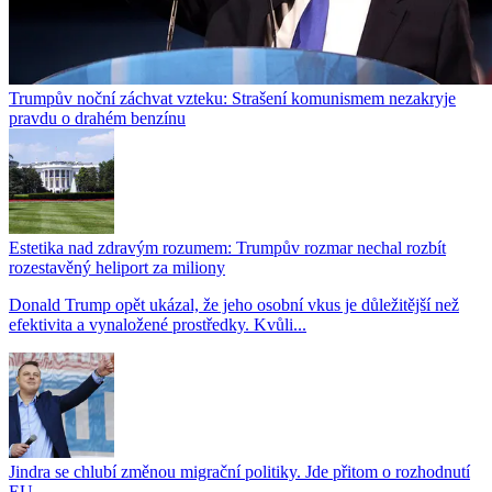
Trumpův noční záchvat vzteku: Strašení komunismem nezakryje
pravdu o drahém benzínu
Estetika nad zdravým rozumem: Trumpův rozmar nechal rozbít
rozestavěný heliport za miliony
Donald Trump opět ukázal, že jeho osobní vkus je důležitější než
efektivita a vynaložené prostředky. Kvůli...
Jindra se chlubí změnou migrační politiky. Jde přitom o rozhodnutí
EU