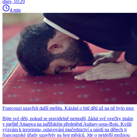
dnes, 10:29
4 min
Francouzi uzavřeli další mešitu. Kázání o bití dětí už na ně bylo moc
Bijte své děti, pokud se pravidelně nemodlí, žádal své ovečky imám
v mešitě Attaqwa na pařížském předměstí Aulnay-sous-Bois. Kvůli
výzvám k terorismu, oslavování mučednictví a násilí na dětech ji
francouzské úřady uzavřely na šest měsíců. Jde o nejdelší možnou