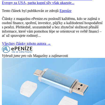
Evropy za USA, parita kupní síly však ukazuje...
Tento článek byl publikován ze zdrojů
Epeníze
Články z magazínu ePenize.eu poslouží každému, kdo se zajímá o
osobní finance, spoření, investice, půjčky a každodenní hospodaření
s penězi. Přehledně, srozumitelně a bez zbytečné složitosti přináší
informace, které vám pomohou lépe se orientovat ve světě financí –
ať už spravujete rodinný...
Všechny články tohoto autora →
Vybrali jsme pro vás
Magazíny a zajímavosti