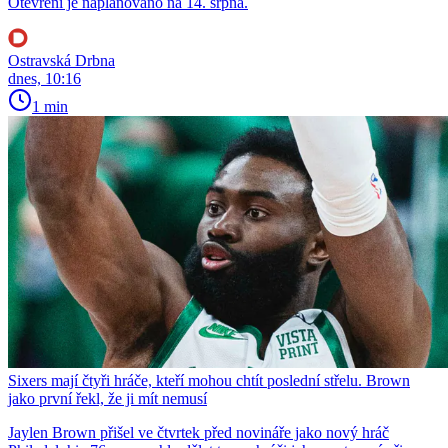
Otevření je naplánováno na 14. srpna.
Ostravská Drbna
dnes, 10:16
1 min
Sixers mají čtyři hráče, kteří mohou chtít poslední střelu. Brown
jako první řekl, že ji mít nemusí
Jaylen Brown přišel ve čtvrtek před novináře jako nový hráč