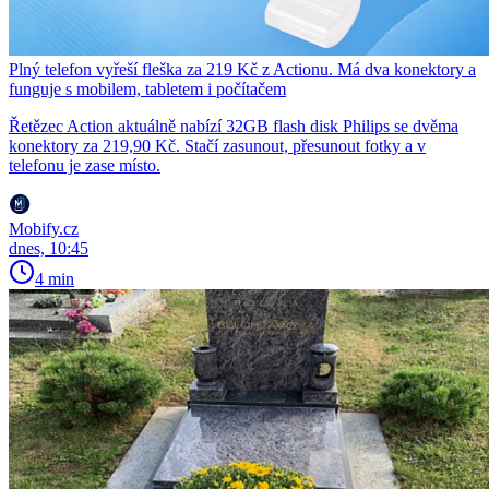
Plný telefon vyřeší fleška za 219 Kč z Actionu. Má dva konektory a
funguje s mobilem, tabletem i počítačem
Řetězec Action aktuálně nabízí 32GB flash disk Philips se dvěma
konektory za 219,90 Kč. Stačí zasunout, přesunout fotky a v
telefonu je zase místo.
Mobify.cz
dnes, 10:45
4 min