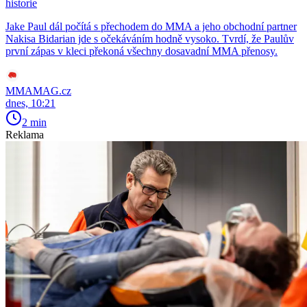
historie
Jake Paul dál počítá s přechodem do MMA a jeho obchodní partner
Nakisa Bidarian jde s očekáváním hodně vysoko. Tvrdí, že Paulův
první zápas v kleci překoná všechny dosavadní MMA přenosy.
MMAMAG.cz
dnes, 10:21
2 min
Reklama