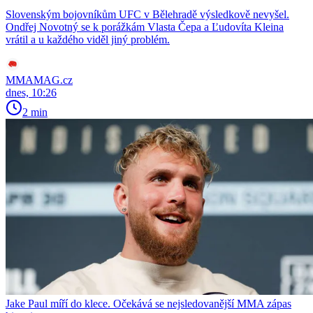
Slovenským bojovníkům UFC v Bělehradě výsledkově nevyšel.
Ondřej Novotný se k porážkám Vlasta Čepa a Ľudovíta Kleina
vrátil a u každého viděl jiný problém.
MMAMAG.cz
dnes, 10:26
2 min
Jake Paul míří do klece. Očekává se nejsledovanější MMA zápas