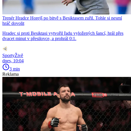
Trenér Hradce Horejš po bitvě s Besiktasem zuřil. Tohle si nesmí
hráč dovolit
Hradec si proti Besiktasi vytvořil řadu vyložených šancí, hrál přes
dvacet minut v přesilovce, a prohrál 0:1.
SportyŽivě
dnes, 10:04
3 min
Reklama