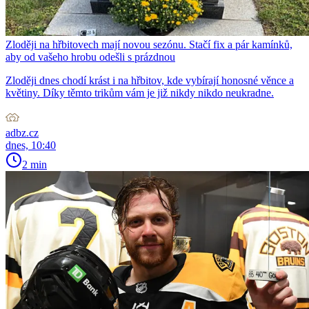
Zloději na hřbitovech mají novou sezónu. Stačí fix a pár kamínků,
aby od vašeho hrobu odešli s prázdnou
Zloději dnes chodí krást i na hřbitov, kde vybírají honosné věnce a
květiny. Díky těmto trikům vám je již nikdy nikdo neukradne.
adbz.cz
dnes, 10:40
2 min