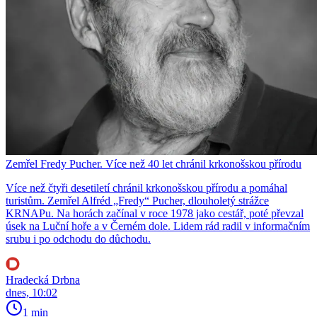
Zemřel Fredy Pucher. Více než 40 let chránil krkonošskou přírodu
Více než čtyři desetiletí chránil krkonošskou přírodu a pomáhal
turistům. Zemřel Alfréd „Fredy“ Pucher, dlouholetý strážce
KRNAPu. Na horách začínal v roce 1978 jako cestář, poté převzal
úsek na Luční hoře a v Černém dole. Lidem rád radil v informačním
srubu i po odchodu do důchodu.
Hradecká Drbna
dnes, 10:02
1 min