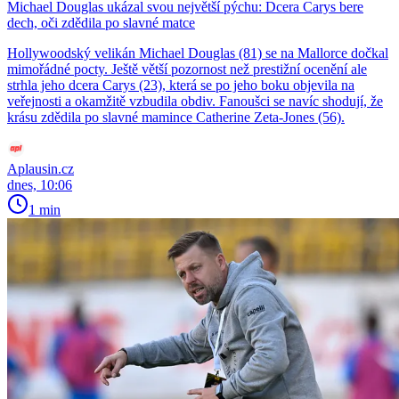
Michael Douglas ukázal svou největší pýchu: Dcera Carys bere
dech, oči zdědila po slavné matce
Hollywoodský velikán Michael Douglas (81) se na Mallorce dočkal
mimořádné pocty. Ještě větší pozornost než prestižní ocenění ale
strhla jeho dcera Carys (23), která se po jeho boku objevila na
veřejnosti a okamžitě vzbudila obdiv. Fanoušci se navíc shodují, že
krásu zdědila po slavné mamince Catherine Zeta-Jones (56).
Aplausin.cz
dnes, 10:06
1 min