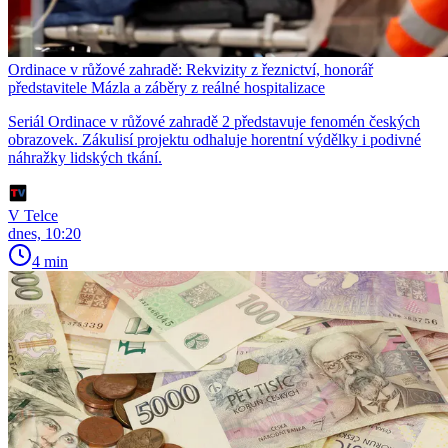
Ordinace v růžové zahradě: Rekvizity z řeznictví, honorář
představitele Mázla a záběry z reálné hospitalizace
Seriál Ordinace v růžové zahradě 2 představuje fenomén českých
obrazovek. Zákulisí projektu odhaluje horentní výdělky i podivné
náhražky lidských tkání.
V Telce
dnes, 10:20
4 min