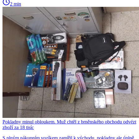
2 min
Pokladny minul obloukem. Muž chtěl z brněnského obchodu odvézt
zboží za 18 tisíc
S plným nákupním vozíkem zamířil k východu, pokladny ale úplně