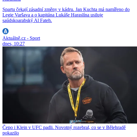
Spartu čekají zásadní změny v kádru. Jan Kuchta má namířeno do
Legie Varšava a o kapitána Lukáše Haraslína usiluje
saúdskoarabský Al Fateh.
Aktuálně.cz - Sport
dnes, 10:27
Čepo i Klein v UFC padli. Novotný rozebral, co se v Bělehradě
pokazilo