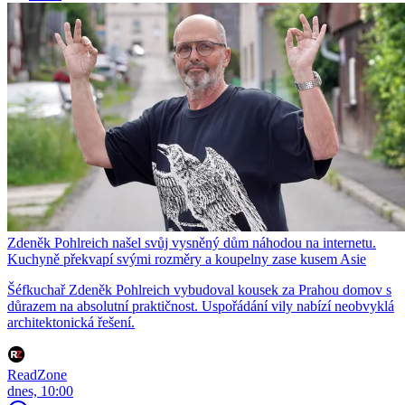
Zdeněk Pohlreich našel svůj vysněný dům náhodou na internetu.
Kuchyně překvapí svými rozměry a koupelny zase kusem Asie
Šéfkuchař Zdeněk Pohlreich vybudoval kousek za Prahou domov s
důrazem na absolutní praktičnost. Uspořádání vily nabízí neobvyklá
architektonická řešení.
ReadZone
dnes, 10:00