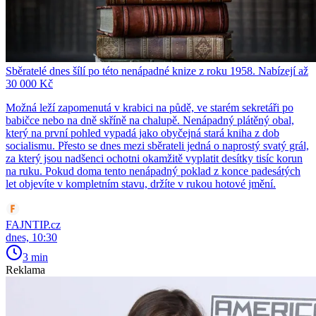
Sběratelé dnes šílí po této nenápadné knize z roku 1958. Nabízejí až
30 000 Kč
Možná leží zapomenutá v krabici na půdě, ve starém sekretáři po
babičce nebo na dně skříně na chalupě. Nenápadný plátěný obal,
který na první pohled vypadá jako obyčejná stará kniha z dob
socialismu. Přesto se dnes mezi sběrateli jedná o naprostý svatý grál,
za který jsou nadšenci ochotni okamžitě vyplatit desítky tisíc korun
na ruku. Pokud doma tento nenápadný poklad z konce padesátých
let objevíte v kompletním stavu, držíte v rukou hotové jmění.
FAJNTIP.cz
dnes, 10:30
3 min
Reklama