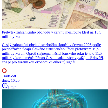
Přebytek zahraničního obchodu v červnu meziročně klesl na 15,5
miliardy korun
Český zahraniční obchod se zbožím skončil v červnu 2026 podle
předběžných údajů Českého statistického úřadu přebytkem 15,5
miliardy korun. Oproti stejnému měsíci loňského roku je to o 11,5
miliardy korun méně. Přesto Česko nadále více vyváží, než dováží,
což je pro tuzemskou ekonomiku důležitý signál.
Trade-off
dnes, 10:20
1 min