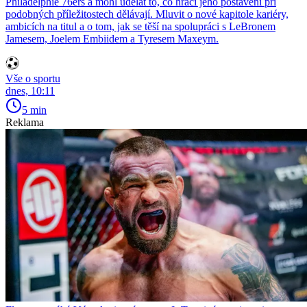
Philadelphie 76ers a mohl udělat to, co hráči jeho postavení při
podobných příležitostech dělávají. Mluvit o nové kapitole kariéry,
ambicích na titul a o tom, jak se těší na spolupráci s LeBronem
Jamesem, Joelem Embiidem a Tyresem Maxeym.
Vše o sportu
dnes, 10:11
5 min
Reklama