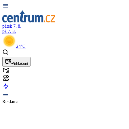
pátek 7. 8.
pá 7. 8.
24°C
Přihlášení
Reklama