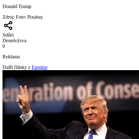
Donald Trump
Zdroj
:
Foto: Pixabay
Sdílet
Denní
výzva
0
Reklama
Další články z
Epeníze