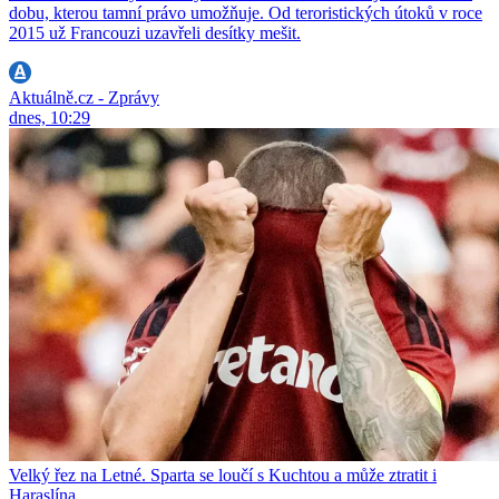
dobu, kterou tamní právo umožňuje. Od teroristických útoků v roce
2015 už Francouzi uzavřeli desítky mešit.
Aktuálně.cz - Zprávy
dnes, 10:29
Velký řez na Letné. Sparta se loučí s Kuchtou a může ztratit i
Haraslína