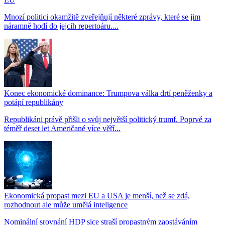
Mnozí politici okamžitě zveřejňují některé zprávy, které se jim
náramně hodí do jejcih repertoáru....
Konec ekonomické dominance: Trumpova válka drtí peněženky a
potápí republikány
Republikáni právě přišli o svůj největší politický trumf. Poprvé za
téměř deset let Američané více věří...
Ekonomická propast mezi EU a USA je menší, než se zdá,
rozhodnout ale může umělá inteligence
Nominální srovnání HDP sice straší propastným zaostáváním