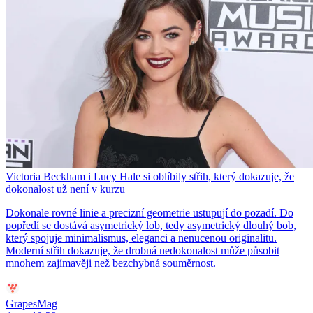
Victoria Beckham i Lucy Hale si oblíbily střih, který dokazuje, že
dokonalost už není v kurzu
Dokonale rovné linie a precizní geometrie ustupují do pozadí. Do
popředí se dostává asymetrický lob, tedy asymetrický dlouhý bob,
který spojuje minimalismus, eleganci a nenucenou originalitu.
Moderní střih dokazuje, že drobná nedokonalost může působit
mnohem zajímavěji než bezchybná souměrnost.
GrapesMag