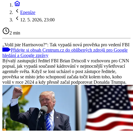
Epeníze
12. 5. 2026, 23:00
2 min
„Volil jste Harrisovou?“: Tak vypadá nová prověrka pro vedení FBI
Přidejte si obsah Centrum.cz do oblíbených zdrojů pro Google
hledání a Google zprávy
Bývalý zastupující ředitel FBI Brian Driscoll v rozhovoru pro CNN
popsal, jak vypadá současné kádrování v nejmocnější vyšetřovací
agentuře světa. Když se loni ucházel o post zástupce ředitele,
prověrka se místo jeho schopností začala točit kolem toho, koho
volil v roce 2024 a kdy přesně začal podporovat Donalda Trumpa.