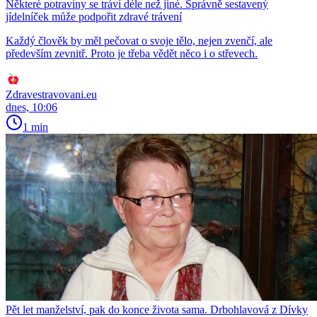
Některé potraviny se tráví déle než jiné. Správně sestavený
jídelníček může podpořit zdravé trávení
Každý člověk by měl pečovat o svoje tělo, nejen zvenčí, ale
především zevnitř. Proto je třeba vědět něco i o střevech.
Zdravestravovani.eu
dnes, 10:06
1 min
Pět let manželství, pak do konce života sama. Drbohlavová z Dívky