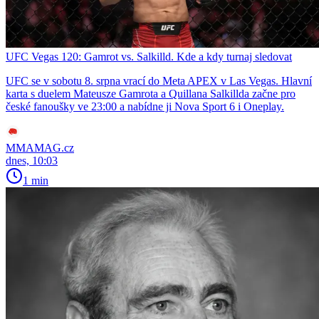
UFC Vegas 120: Gamrot vs. Salkilld. Kde a kdy turnaj sledovat
UFC se v sobotu 8. srpna vrací do Meta APEX v Las Vegas. Hlavní
karta s duelem Mateusze Gamrota a Quillana Salkillda začne pro
české fanoušky ve 23:00 a nabídne ji Nova Sport 6 i Oneplay.
MMAMAG.cz
dnes, 10:03
1 min