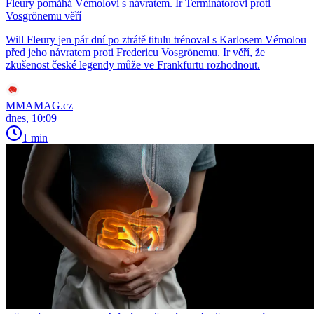
Fleury pomáhá Vémolovi s návratem. Ir Terminátorovi proti
Vosgrönemu věří
Will Fleury jen pár dní po ztrátě titulu trénoval s Karlosem Vémolou
před jeho návratem proti Fredericu Vosgrönemu. Ir věří, že
zkušenost české legendy může ve Frankfurtu rozhodnout.
MMAMAG.cz
dnes, 10:09
1 min