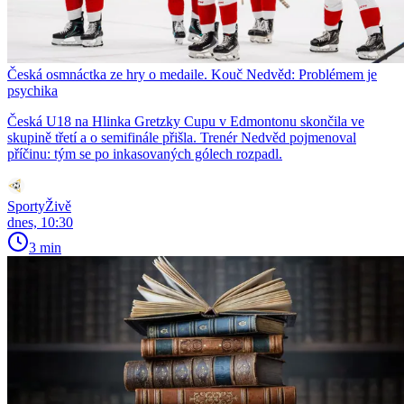
Česká osmnáctka ze hry o medaile. Kouč Nedvěd: Problémem je
psychika
Česká U18 na Hlinka Gretzky Cupu v Edmontonu skončila ve
skupině třetí a o semifinále přišla. Trenér Nedvěd pojmenoval
příčinu: tým se po inkasovaných gólech rozpadl.
SportyŽivě
dnes, 10:30
3 min