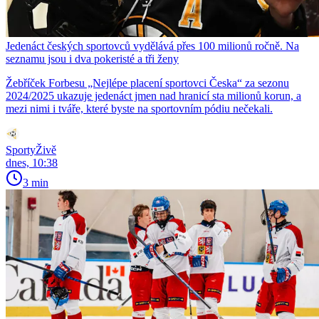
Jedenáct českých sportovců vydělává přes 100 milionů ročně. Na
seznamu jsou i dva pokeristé a tři ženy
Žebříček Forbesu „Nejlépe placení sportovci Česka“ za sezonu
2024/2025 ukazuje jedenáct jmen nad hranicí sta milionů korun, a
mezi nimi i tváře, které byste na sportovním pódiu nečekali.
SportyŽivě
dnes, 10:38
3 min