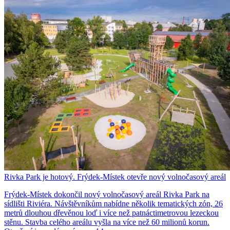
Rivka Park je hotový. Frýdek-Místek otevře nový volnočasový areál
Frýdek-Místek dokončil nový volnočasový areál Rivka Park na
sídlišti Riviéra. Návštěvníkům nabídne několik tematických zón, 26
metrů dlouhou dřevěnou loď i více než patnáctimetrovou lezeckou
stěnu. Stavba celého areálu vyšla na více než 60 milionů korun.