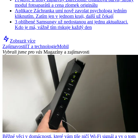
modul fotoaparátů a cena zlomek originálu
Aplikace Záchranka umí nově zavolat psychologa jedním
kliknutím. Zatím jen v jednom kraji, další už čekají
3 oblíbené Samsungy už nedostanou ani jednu aktualizaci.
Kdo je má, vážně tím riskuje každý den
Zobrazit více
Zajímavosti
IT a technologie
Mobil
Vybrali jsme pro vás
Magazíny a zajímavosti
Běžné věci v domácnosti, které vám tiše ničí Wi-Fi signál a vy o tom