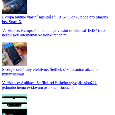
Evropa buduje vlastní satelitní síť IRIS²: Konkurence pro Starlink
bez SpaceX
Ve zkratce: Evropská unie buduje vlastní satelitní síť IRIS² jako
nezávislou alternativu ke konkurenčnímu...
Sledujte své útraty efektivně: Šetřílek sází na automatizaci a
minimalismus
Ve zkratce: Aplikace Šetřílek od českého vývojáře slouží k
jednoduchému evidování osobních financí a...