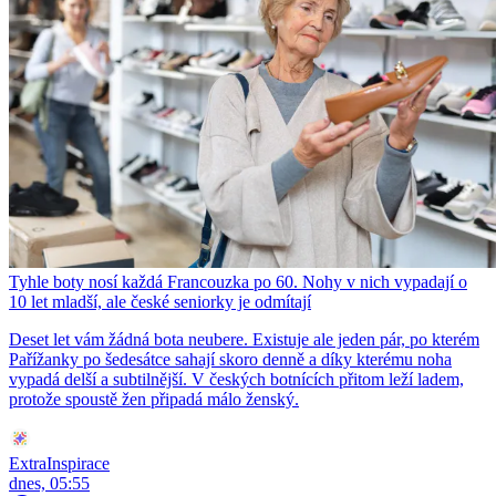
Tyhle boty nosí každá Francouzka po 60. Nohy v nich vypadají o
10 let mladší, ale české seniorky je odmítají
Deset let vám žádná bota neubere. Existuje ale jeden pár, po kterém
Pařížanky po šedesátce sahají skoro denně a díky kterému noha
vypadá delší a subtilnější. V českých botnících přitom leží ladem,
protože spoustě žen připadá málo ženský.
ExtraInspirace
dnes, 05:55