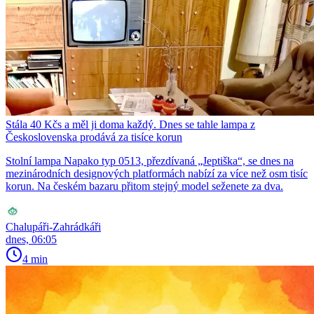
Stála 40 Kčs a měl ji doma každý. Dnes se tahle lampa z
Československa prodává za tisíce korun
Stolní lampa Napako typ 0513, přezdívaná „Jeptiška“, se dnes na
mezinárodních designových platformách nabízí za více než osm tisíc
korun. Na českém bazaru přitom stejný model seženete za dva.
Chalupáři-Zahrádkáři
dnes, 06:05
4 min