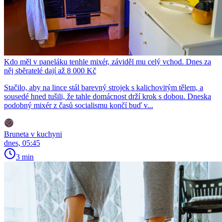
Kdo měl v paneláku tenhle mixér, záviděl mu celý vchod. Dnes za
něj sběratelé dají až 8 000 Kč
Stačilo, aby na lince stál barevný strojek s kalichovitým tělem, a
sousedé hned tušili, že tahle domácnost drží krok s dobou. Dneska
podobný mixér z časů socialismu končí buď v...
Bruneta v kuchyni
dnes, 05:45
3 min