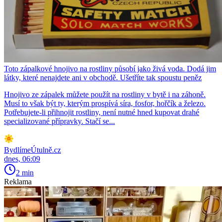
Toto zápalkové hnojivo na rostliny působí jako živá voda. Dodá jim
látky, které nenajdete ani v obchodě. Ušetříte tak spoustu peněz
Hnojivo ze zápalek můžete použít na rostliny v bytě i na záhoně.
Musí to však být ty, kterým prospívá síra, fosfor, hořčík a železo.
Potřebujete-li přihnojit rostliny, není nutné hned kupovat drahé
specializované přípravky. Stačí se...
BydlímeÚtulně.cz
dnes, 06:09
2 min
Reklama