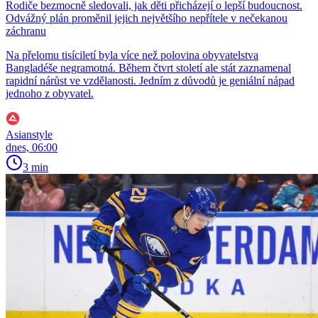
Rodiče bezmocně sledovali, jak děti přicházejí o lepší budoucnost.
Odvážný plán proměnil jejich největšího nepřítele v nečekanou
záchranu
Na přelomu tisíciletí byla více než polovina obyvatelstva
Bangladéše negramotná. Během čtvrt století ale stát zaznamenal
rapidní nárůst ve vzdělanosti. Jedním z důvodů je geniální nápad
jednoho z obyvatel.
Asianstyle
dnes, 06:00
3 min