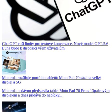
ChatGPT ruší limity pro textové konverzace. Nový model GPT-5.6
Luna bude k dispozici všem uživatelům
Motorola rozšiřuje portfolio tabletů: Moto Pad 70 sází na velký
displej a 5G
Motorola nedávno představila tablet Moto Pad 70 Pro s 13palcovým
displejem a dnes přidává do nabídky...