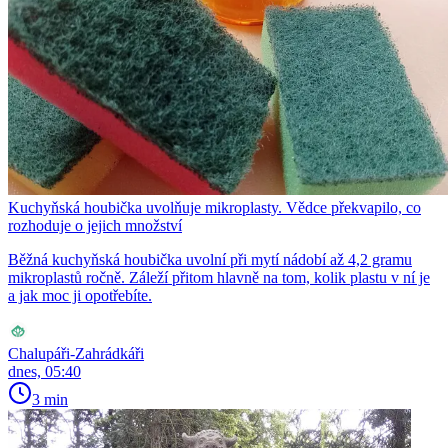
Kuchyňská houbička uvolňuje mikroplasty. Vědce překvapilo, co
rozhoduje o jejich množství
Běžná kuchyňská houbička uvolní při mytí nádobí až 4,2 gramu
mikroplastů ročně. Záleží přitom hlavně na tom, kolik plastu v ní je
a jak moc ji opotřebíte.
Chalupáři-Zahrádkáři
dnes, 05:40
3 min