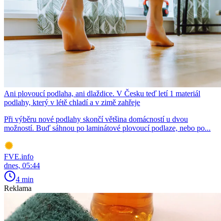
Ani plovoucí podlaha, ani dlaždice. V Česku teď letí 1 materiál
podlahy, který v létě chladí a v zimě zahřeje
Při výběru nové podlahy skončí většina domácností u dvou
možností. Buď sáhnou po laminátové plovoucí podlaze, nebo po...
FVE.info
dnes, 05:44
4 min
Reklama