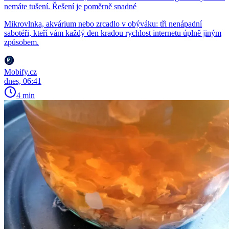
nemáte tušení. Řešení je poměrně snadné
Mikrovlnka, akvárium nebo zrcadlo v obýváku: tři nenápadní
sabotéři, kteří vám každý den kradou rychlost internetu úplně jiným
způsobem.
Mobify.cz
dnes, 06:41
4 min