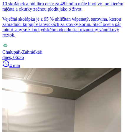
10 skořápek a půl litru octa: za 48 hodin máte hnojivo, po kterém
rajčata a okurky začnou plodit jako o život
Vaječná skořápka je z 95 % uhličitan vápenatý, surovina, kterou
zahradníci kupují v lahvičkách za stovky korun. Stačí ocet a pár
minut, aby se z kuchyňského odpadu stal rozpustný vápníkový
roztok.
Chalupáři-Zahrádkáři
dnes, 06:36
4 min