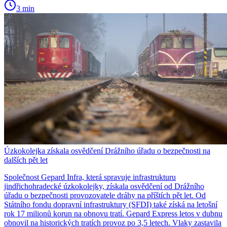
3 min
Úzkokolejka získala osvědčení Drážního úřadu o bezpečnosti na
dalších pět let
Společnost Gepard Infra, která spravuje infrastrukturu
jindřichohradecké úzkokolejky, získala osvědčení od Drážního
úřadu o bezpečnosti provozovatele dráhy na příštích pět let. Od
Státního fondu dopravní infrastruktury (SFDI) také získá na letošní
rok 17 milionů korun na obnovu tratí. Gepard Express letos v dubnu
obnovil na historických tratích provoz po 3,5 letech. Vlaky zastavila