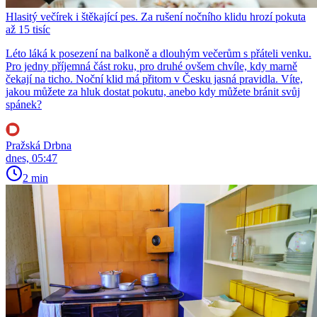
Hlasitý večírek i štěkající pes. Za rušení nočního klidu hrozí pokuta
až 15 tisíc
Léto láká k posezení na balkoně a dlouhým večerům s přáteli venku.
Pro jedny příjemná část roku, pro druhé ovšem chvíle, kdy marně
čekají na ticho. Noční klid má přitom v Česku jasná pravidla. Víte,
jakou můžete za hluk dostat pokutu, anebo kdy můžete bránit svůj
spánek?
Pražská Drbna
dnes, 05:47
2 min