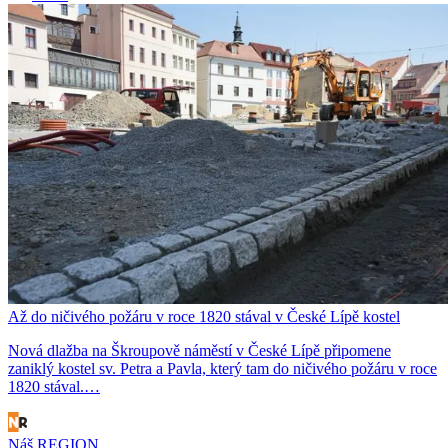
Až do ničivého požáru v roce 1820 stával v České Lípě kostel
Nová dlažba na Škroupově náměstí v České Lípě připomene
zaniklý kostel sv. Petra a Pavla, který tam do ničivého požáru v roce
1820 stával.…
Náš REGION