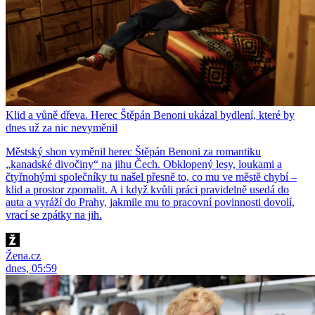
Klid a vůně dřeva. Herec Štěpán Benoni ukázal bydlení, které by
dnes už za nic nevyměnil
Městský shon vyměnil herec Štěpán Benoni za romantiku
„kanadské divočiny“ na jihu Čech. Obklopený lesy, loukami a
čtyřnohými společníky tu našel přesně to, co mu ve městě chybí –
klid a prostor zpomalit. A i když kvůli práci pravidelně usedá do
auta a vyráží do Prahy, jakmile mu to pracovní povinnosti dovolí,
vrací se zpátky na jih.
Žena.cz
dnes, 05:59