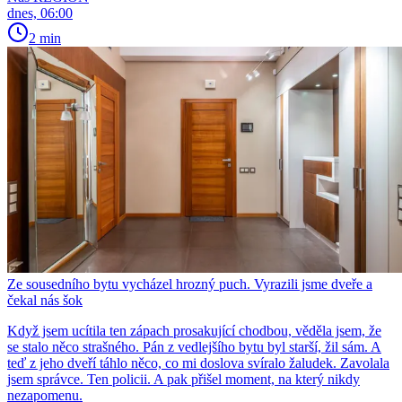
dnes, 06:00
2 min
Ze sousedního bytu vycházel hrozný puch. Vyrazili jsme dveře a
čekal nás šok
Když jsem ucítila ten zápach prosakující chodbou, věděla jsem, že
se stalo něco strašného. Pán z vedlejšího bytu byl starší, žil sám. A
teď z jeho dveří táhlo něco, co mi doslova svíralo žaludek. Zavolala
jsem správce. Ten policii. A pak přišel moment, na který nikdy
nezapomenu.