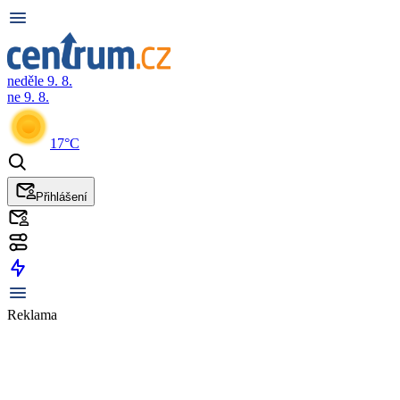
neděle 9. 8.
ne 9. 8.
17°C
Přihlášení
Reklama