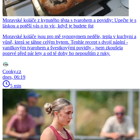
Moravské koláče z kynutého těsta s tvarohem a povidly: Upečte je s
láskou a potěší vás o to víc, když je budete jíst
Moravské koláče jsou pro mě synonymem neděle, tepla v kuchyni a
vůně, která se táhne celým bytem. Tenhle recept s dvojí náplní -
vanilkovým tvarohem a švestkovými povidly - jsem zkoušela
poprvé před pár lety a od té doby ho nepouštím z ruky.
Cooky.cz
dnes, 06:19
5 min