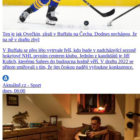
Ten je jak Ovečkin, zírali v Buffalu na Čecha. Dodnes nechápou, že
na ně v draftu zbyl
V Buffalu se přes léto vytrvale řeší, kdo bude v nadcházející sezoně
hokejové NHL prvním centrem klubu. Jedním z kandidátů je Jiří
Kulich, kterému Sabres do budoucna hodně věří. V draftu 2022 se
přitom smiřovali s tím, že jim českou naději vyfoukne konkurence.
Aktuálně.cz - Sport
dnes, 06:00