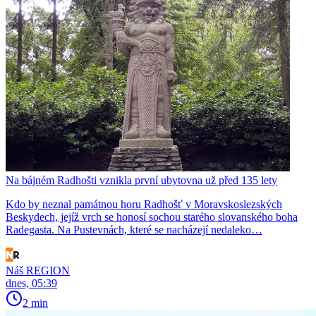
Na bájném Radhošti vznikla první ubytovna už před 135 lety
Kdo by neznal památnou horu Radhošť v Moravskoslezských
Beskydech, jejíž vrch se honosí sochou starého slovanského boha
Radegasta. Na Pustevnách, které se nacházejí nedaleko…
Náš REGION
dnes, 05:39
2 min