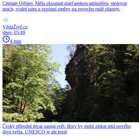
Climate Orbiter. Měla zkoumat marťanskou atmosféru, sledovat
prach, vodní páru a sezónní změny na povrchu rudé planety.
VědaŽivě.cz
dnes, 05:49
4 min
Český přírodní útvar zaujal svět. Brzy by mohl získat titul nového
divu světa. UNESCO je ale proti