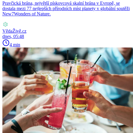
Pravčická brána, největší pískovcová skalní brána v Evropě, se
dostala mezi 77 nejlepších přírodních míst planety v globální soutěži
New7Wonders of Nature.
VědaŽivě.cz
dnes, 05:48
4 min