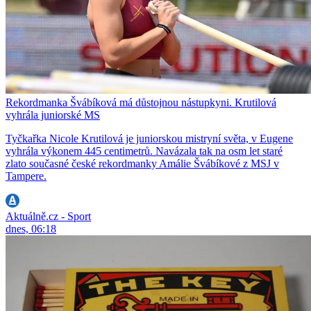
Rekordmanka Švábíková má důstojnou nástupkyni. Krutilová
vyhrála juniorské MS
Tyčkařka Nicole Krutilová je juniorskou mistryní světa, v Eugene
vyhrála výkonem 445 centimetrů. Navázala tak na osm let staré
zlato současné české rekordmanky Amálie Švábíkové z MSJ v
Tampere.
Aktuálně.cz - Sport
dnes, 06:18