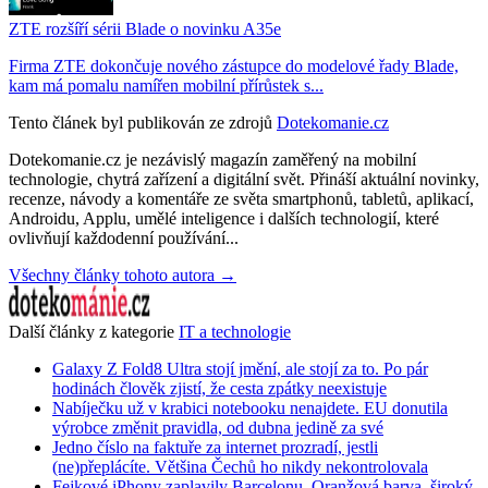
ZTE rozšíří sérii Blade o novinku A35e
Firma ZTE dokončuje nového zástupce do modelové řady Blade,
kam má pomalu namířen mobilní přírůstek s...
Tento článek byl publikován ze zdrojů
Dotekomanie.cz
Dotekomanie.cz je nezávislý magazín zaměřený na mobilní
technologie, chytrá zařízení a digitální svět. Přináší aktuální novinky,
recenze, návody a komentáře ze světa smartphonů, tabletů, aplikací,
Androidu, Applu, umělé inteligence i dalších technologií, které
ovlivňují každodenní používání...
Všechny články tohoto autora →
Další články z kategorie
IT a technologie
Galaxy Z Fold8 Ultra stojí jmění, ale stojí za to. Po pár
hodinách člověk zjistí, že cesta zpátky neexistuje
Nabíječku už v krabici notebooku nenajdete. EU donutila
výrobce změnit pravidla, od dubna jedině za své
Jedno číslo na faktuře za internet prozradí, jestli
(ne)přeplácíte. Většina Čechů ho nikdy nekontrolovala
Fejkové iPhony zaplavily Barcelonu. Oranžová barva, široký