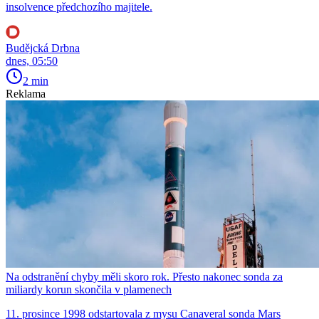
insolvence předchozího majitele.
Budějcká Drbna
dnes, 05:50
2 min
Reklama
Na odstranění chyby měli skoro rok. Přesto nakonec sonda za
miliardy korun skončila v plamenech
11. prosince 1998 odstartovala z mysu Canaveral sonda Mars