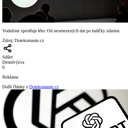
Vodafone zpestřuje léto: Od neomezených dat po balíčky zdarma
Zdroj
:
Dotekomanie.cz
Sdílet
Denní
výzva
0
Reklama
Další články z
Dotekomanie.cz