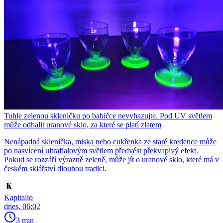
Tuhle zelenou skleničku po babičce nevyhazujte. Pod UV světlem
může odhalit uranové sklo, za které se platí zlatem
Nenápadná sklenička, miska nebo cukřenka ze staré kredence může
po nasvícení ultrafialovým světlem předvést překvapivý efekt.
Pokud se rozzáří výrazně zeleně, může jít o uranové sklo, které má v
českém sklářství dlouhou tradici.
Kapitalio
dnes, 06:02
3 min