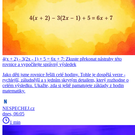
4(x + 2) - 3(2x - 1) + 5 = 6x + 7: Zkuste překonat nástrahy této
rovnice a vypočítejte správný výsledek
Jako děti jsme rovnice řešili celé hodiny. Tohle je dospělá verze -
rychlejší, záludnější a s jedním skrytým detailem, který rozhodne o
celém výsledku. Ukažte, zda si ještě pamatujete základy z hodin
matematiky.
NESPECHEJ.cz
dnes, 06:05
1 min