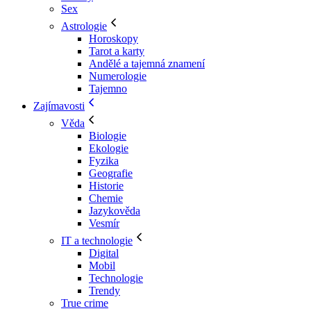
Sex
Astrologie
Horoskopy
Tarot a karty
Andělé a tajemná znamení
Numerologie
Tajemno
Zajímavosti
Věda
Biologie
Ekologie
Fyzika
Geografie
Historie
Chemie
Jazykověda
Vesmír
IT a technologie
Digital
Mobil
Technologie
Trendy
True crime