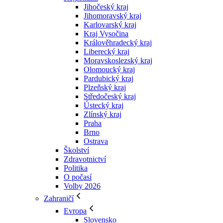
Jihočeský kraj
Jihomoravský kraj
Karlovarský kraj
Kraj Vysočina
Králověhradecký kraj
Liberecký kraj
Moravskoslezský kraj
Olomoucký kraj
Pardubický kraj
Plzeňský kraj
Středočeský kraj
Ústecký kraj
Zlínský kraj
Praha
Brno
Ostrava
Školství
Zdravotnictví
Politika
O počasí
Volby 2026
Zahraničí
Evropa
Slovensko