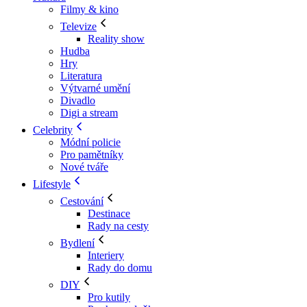
Filmy & kino
Televize
Reality show
Hudba
Hry
Literatura
Výtvarné umění
Divadlo
Digi a stream
Celebrity
Módní policie
Pro pamětníky
Nové tváře
Lifestyle
Cestování
Destinace
Rady na cesty
Bydlení
Interiery
Rady do domu
DIY
Pro kutily