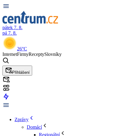
pátek 7. 8.
pá 7. 8.
26°C
Internet
Firmy
Recepty
Slovníky
Přihlášení
Zprávy
Domácí
Regionální