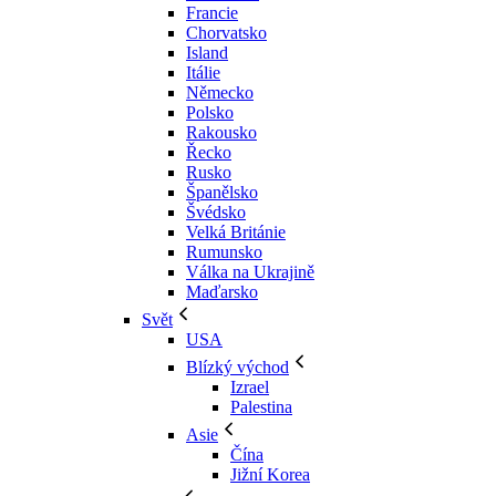
Francie
Chorvatsko
Island
Itálie
Německo
Polsko
Rakousko
Řecko
Rusko
Španělsko
Švédsko
Velká Británie
Rumunsko
Válka na Ukrajině
Maďarsko
Svět
USA
Blízký východ
Izrael
Palestina
Asie
Čína
Jižní Korea