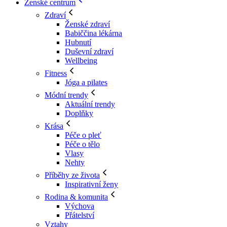
Ženské centrum
Zdraví
Ženské zdraví
Babiččina lékárna
Hubnutí
Duševní zdraví
Wellbeing
Fitness
Jóga a pilates
Módní trendy
Aktuální trendy
Doplňky
Krása
Péče o pleť
Péče o tělo
Vlasy
Nehty
Příběhy ze života
Inspirativní ženy
Rodina & komunita
Výchova
Přátelství
Vztahy