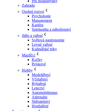
Pro hospodyňky
Zahrada
Osobní rozvoj
Psychologie
Management
Kariéra
Spiritualita a náboženství
Jídlo a vaření
Světová gastronomie
Levné vaření
Kulinářské triky
Mazlíčci
Kočky
Pejskové
Hobby
Modelářství
Včelařství
Rybaření
Letectví
Automobilismus
Adrenalin
Sběratelství
Houbaření