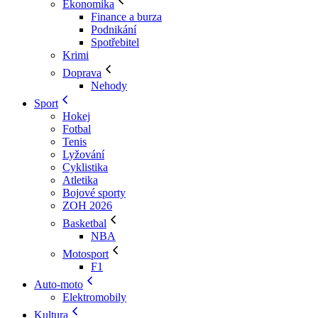
Ekonomika
Finance a burza
Podnikání
Spotřebitel
Krimi
Doprava
Nehody
Sport
Hokej
Fotbal
Tenis
Lyžování
Cyklistika
Atletika
Bojové sporty
ZOH 2026
Basketbal
NBA
Motosport
F1
Auto-moto
Elektromobily
Kultura