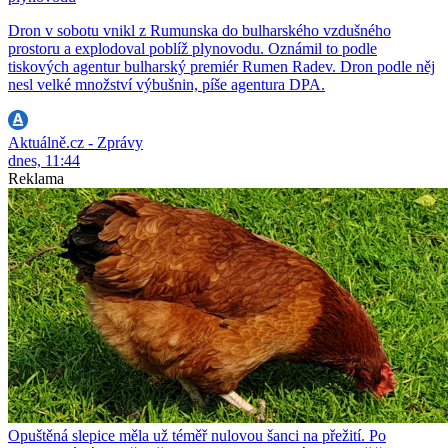
Dron v sobotu vnikl z Rumunska do bulharského vzdušného
prostoru a explodoval poblíž plynovodu. Oznámil to podle
tiskových agentur bulharský premiér Rumen Radev. Dron podle něj
nesl velké množství výbušnin, píše agentura DPA.
Aktuálně.cz - Zprávy
dnes, 11:44
Reklama
Opuštěná slepice měla už téměř nulovou šanci na přežití. Po