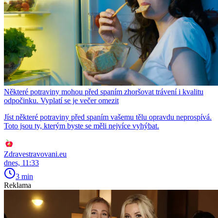
Některé potraviny mohou před spaním zhoršovat trávení i kvalitu
odpočinku. Vyplatí se je večer omezit
Jíst některé potraviny před spaním vašemu tělu opravdu neprospívá.
Toto jsou ty, kterým byste se měli nejvíce vyhýbat.
Zdravestravovani.eu
dnes, 11:33
3 min
Reklama