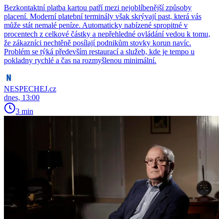
Bezkontaktní platba kartou patří mezi nejoblíbenější způsoby
placení. Moderní platební terminály však skrývají past, která vás
může stát nemalé peníze. Automaticky nabízené spropitné v
procentech z celkové částky a nepřehledné ovládání vedou k tomu,
že zákazníci nechtěně posílají podnikům stovky korun navíc.
Problém se týká především restaurací a služeb, kde je tempo u
pokladny rychlé a čas na rozmyšlenou minimální.
NESPECHEJ.cz
dnes, 13:00
3 min