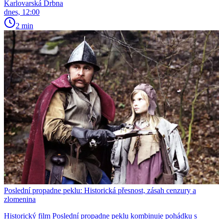
Karlovarská Drbna
dnes, 12:00
2 min
Poslední propadne peklu: Historická přesnost, zásah cenzury a
zlomenina
Historický film Poslední propadne peklu kombinuje pohádku s