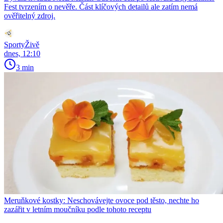
Fest tvrzením o nevěře. Část klíčových detailů ale zatím nemá
ověřitelný zdroj.
SportyŽivě
dnes, 12:10
3 min
Meruňkové kostky: Neschovávejte ovoce pod těsto, nechte ho
zazářit v letním moučníku podle tohoto receptu