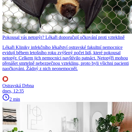
Pokousal vás netopýr? Lékaři doporučují očkování proti vzteklině
Lékaři Kliniky infekčního lékařství ostravské fakultní nemocnice
evidují během letošního roku zvýšený počet lidí, které pokousal
netopýr. Celkem jich nemocnici navštívilo patnáct. Netopýři mohou
přenášet smrtelně nebezpečnou vzteklinu, proto byli všichni pacienti
naočkováni. Žádný z nich neonemocněl.
Ostravská Drbna
dnes, 12:35
2 min