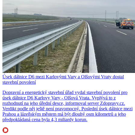
Úsek dálnice D6 mezi Karlovými Vary a Olšovými Vraty dostal
stavební povolení
Dopravní a energetický stavební úřad vydal stavební povolení pro
úsek dálnice D6 Karlovy Vary - Olšová Vrata. Vyplývá to z
rozhodnutí na jeho úřední desce, informoval server Zdopravy.cz.
Verdikt podle něj ještě není pravomocný. Poslední úsek dálnice mezi
Prahou a lázeňským městem má být dlouhý osm kilometrů a jeho
předpokládaná cena byla 4,3 miliardy korun.