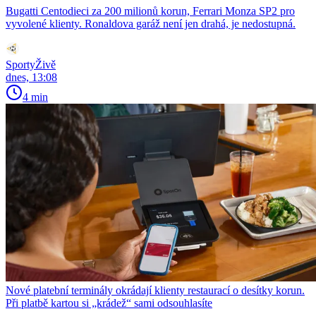
Bugatti Centodieci za 200 milionů korun, Ferrari Monza SP2 pro
vyvolené klienty. Ronaldova garáž není jen drahá, je nedostupná.
SportyŽivě
dnes, 13:08
4 min
Nové platební terminály okrádají klienty restaurací o desítky korun.
Při platbě kartou si „krádež“ sami odsouhlasíte