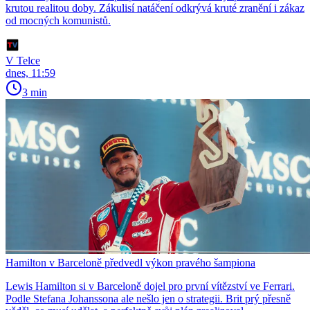
krutou realitou doby. Zákulisí natáčení odkrývá kruté zranění i zákaz
od mocných komunistů.
V Telce
dnes, 11:59
3 min
Hamilton v Barceloně předvedl výkon pravého šampiona
Lewis Hamilton si v Barceloně dojel pro první vítězství ve Ferrari.
Podle Stefana Johanssona ale nešlo jen o strategii. Brit prý přesně