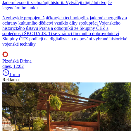
Jaderní experti zachraňují historii. Vytvářejí digitální dvojče
legendárního tanku
Neobvyklé propojení špičkových technologií z jaderné energetiky a
ochrany kulturního dědictví vzniklo díky spolupráci Vojenského
historického ústavu Praha a odborníků ze Skupiny ČEZ a
společnosti ŠKODA JS. Ti se v rámci firemního dobrovolnictví
Skupiny ČEZ podílejí na digitalizaci a mapování vybrané historické
vojenské techniky.
Plzeňská Drbna
dnes, 12:02
1 min
Reklama