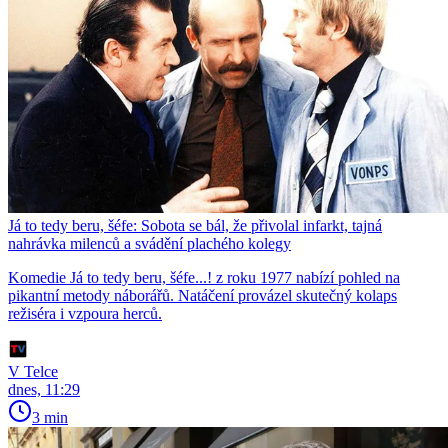
Já to tedy beru, šéfe: Sobota se bál, že přivolal infarkt, tajná
nahrávka milenců a svádění plachého kolegy
Komedie Já to tedy beru, šéfe...! z roku 1977 nabízí pohled na
pikantní metody náborářů. Natáčení provázel skutečný kolaps
režiséra i vzpoura herců.
V Telce
dnes, 11:29
3 min