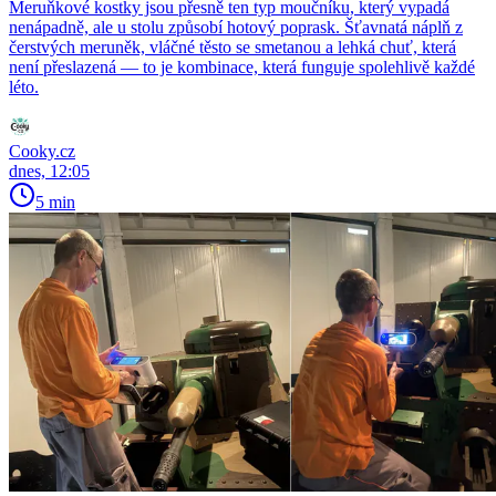
Meruňkové kostky jsou přesně ten typ moučníku, který vypadá
nenápadně, ale u stolu způsobí hotový poprask. Šťavnatá náplň z
čerstvých meruněk, vláčné těsto se smetanou a lehká chuť, která
není přeslazená — to je kombinace, která funguje spolehlivě každé
léto.
Cooky.cz
dnes, 12:05
5 min