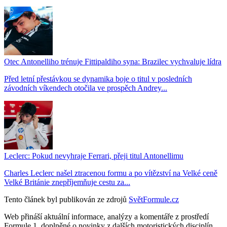
Otec Antonelliho trénuje Fittipaldiho syna: Brazilec vychvaluje lídra
Před letní přestávkou se dynamika boje o titul v posledních
závodních víkendech otočila ve prospěch Andrey...
Leclerc: Pokud nevyhraje Ferrari, přeji titul Antonellimu
Charles Leclerc našel ztracenou formu a po vítězství na Velké ceně
Velké Británie znepříjemňuje cestu za...
Tento článek byl publikován ze zdrojů
SvětFormule.cz
Web přináší aktuální informace, analýzy a komentáře z prostředí
Formule 1, doplněné o novinky z dalších motoristických disciplín.