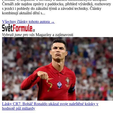
Čtenáři zde najdou zprávy z paddocku, přehled výsledků, rozhovory
s jezdci i pohledy do zákulisí týmů a závodní techniky. Články
kombinují aktuální dění s...
Všechny články tohoto autora →
Vybrali jsme pro vás
Magazíny a zajímavosti
Lásky CR7. Boháč Ronaldo ukázal svoje naleštěné krásky v
hodnotě půl miliardy