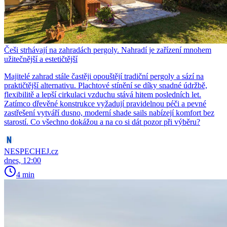
Češi strhávají na zahradách pergoly. Nahradí je zařízení mnohem
užitečnější a estetičtější
Majitelé zahrad stále častěji opouštějí tradiční pergoly a sází na
praktičtější alternativu. Plachtové stínění se díky snadné údržbě,
flexibilitě a lepší cirkulaci vzduchu stává hitem posledních let.
Zatímco dřevěné konstrukce vyžadují pravidelnou péči a pevné
zastřešení vytváří dusno, moderní shade sails nabízejí komfort bez
starostí. Co všechno dokážou a na co si dát pozor při výběru?
NESPECHEJ.cz
dnes, 12:00
4 min