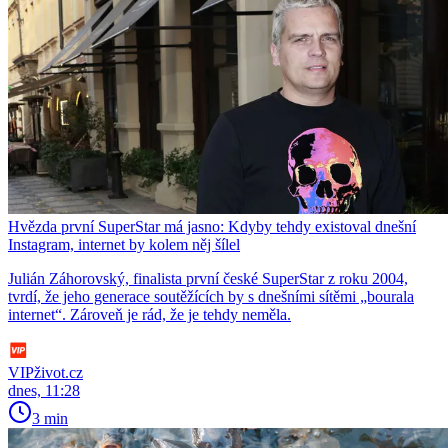
Hvězda první SuperStar má jasno: Kdyby tehdy existoval dnešní
Instagram, internet by kolem něj šílel
Julián Záhorovský, finalista první české SuperStar z roku 2004,
tvrdí, že jeho generace soutěžících by s dnešními sítěmi „bourala
internet“. Zároveň je rád, že je tehdy neměla.
VIPživot.cz
dnes, 11:28
3 min