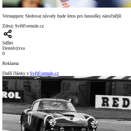
Verstappen: Sledovat závody bude letos pro fanoušky náročnější
Zdroj
:
SvětFormule.cz
Sdílet
Denní
výzva
0
Reklama
Další články z
SvětFormule.cz