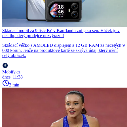
Skládací mobil za 9 tisíc Kč v Kauflandu zní jako sen. Háček je v
detailu, který prodejce nezvýraznil
Skládací véčko s AMOLED displejem a 12 GB RAM za necelých 9
000 korun. Jenže na produktové kartě se skrývá údaj, který mění
celý obrázek.
Mobify.cz
dnes, 11:38
3 min