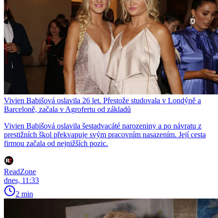
Vivien Babišová oslavila 26 let. Přestože studovala v Londýně a
Barceloně, začala v Agrofertu od základů
Vivien Babišová oslavila šestadvacáté narozeniny a po návratu z
prestižních škol překvapuje svým pracovním nasazením. Její cesta
firmou začala od nejnižších pozic.
ReadZone
dnes, 11:33
2 min