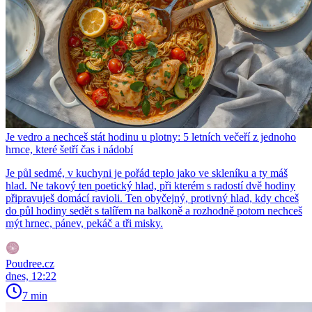
Je vedro a nechceš stát hodinu u plotny: 5 letních večeří z jednoho
hrnce, které šetří čas i nádobí
Je půl sedmé, v kuchyni je pořád teplo jako ve skleníku a ty máš
hlad. Ne takový ten poetický hlad, při kterém s radostí dvě hodiny
připravuješ domácí ravioli. Ten obyčejný, protivný hlad, kdy chceš
do půl hodiny sedět s talířem na balkoně a rozhodně potom nechceš
mýt hrnec, pánev, pekáč a tři misky.
Poudree.cz
dnes, 12:22
7 min