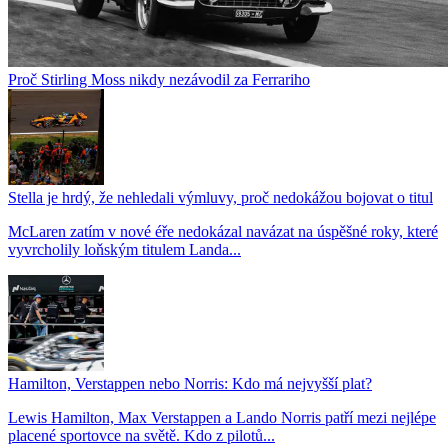
Proč Stirling Moss nikdy nezávodil za Ferrariho
Stella je hrdý, že nehledali výmluvy, proč nedokážou bojovat o titul
McLaren zatím v nové éře nedokázal navázat na úspěšné roky, které
vyvrcholily loňským titulem Landa...
Hamilton, Verstappen nebo Norris: Kdo má nejvyšší plat?
Lewis Hamilton, Max Verstappen a Lando Norris patří mezi nejlépe
placené sportovce na světě. Kdo z pilotů...