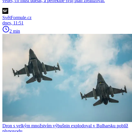
věděl, co musí udělat, a perfektně svůj plán zrealizoval.
SvětFormule.cz
dnes, 11:51
2 min
Dron s velkým množstvím výbušnin explodoval v Bulharsku poblíž
plynovodu