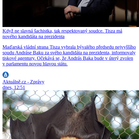
Když ne slavná šachistka, tak respektovaný soudce. Tisza má
nového kandidáta na prezidenta
Maďarská vládní strana Tisza vybrala bývalého předsedu nejvyššího
soudu Andráse Baku za svého kandidáta na prezidenta, informovaly
tiskové agentury. Očekává se, že András Baka bude v úterý zvolen
v parlamentu novou hlavou státu.
Aktuálně.cz - Zprávy
dnes, 12:51