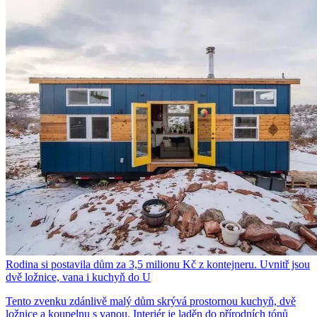
Rodina si postavila dům za 3,5 milionu Kč z kontejneru. Uvnitř jsou
dvě ložnice, vana i kuchyň do U
Tento zvenku zdánlivě malý dům skrývá prostornou kuchyň, dvě
ložnice a koupelnu s vanou. Interiér je laděn do přírodních tónů