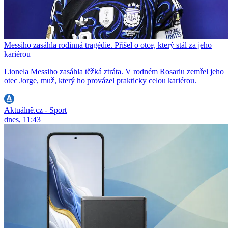
Messiho zasáhla rodinná tragédie. Přišel o otce, který stál za jeho
kariérou
Lionela Messiho zasáhla těžká ztráta. V rodném Rosariu zemřel jeho
otec Jorge, muž, který ho provázel prakticky celou kariérou.
Aktuálně.cz - Sport
dnes, 11:43