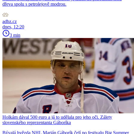
dřeva spolu s petrolejově modrou.
adbz.cz
dnes, 12:20
3 min
Holkám dával 500 euro a já to udělala pro jeho oči. Zálety
slovenského reprezentanta Gáboríka
Bývalá hvězda NHL Marián Gáborík čelí po festivalu Big Summer