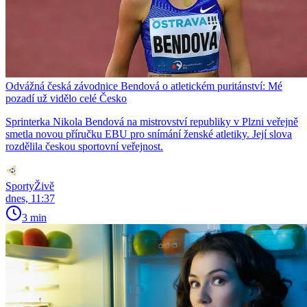
Odvážná česká závodnice Bendová o atletickém puritánství: Mé
pozadí už vidělo celé Česko
Sprinterka Nikola Bendová na mistrovství republiky v Plzni veřejně
smetla novou příručku EBU pro snímání ženské atletiky. Její slova
rozdělila českou sportovní veřejnost.
SportyŽivě
dnes, 11:37
3 min