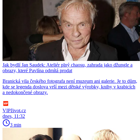
Jak bydlí Jan Saudek: Ateliér plný chaosu, zahrada jako džungle a
obrazy, které Pavlína odmítá prodat
Branická vila českého fotografa není muzeum ani galerie. Je to dům,
kde se legenda doslova vrší mezi dětské výrobky, knihy v krabicích
a nedokončené obrazy.
VIPživot.cz
dnes, 11:32
3 min