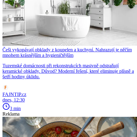
Češi vykopávají obklady z koupelen a kuchyní. Nahrazují je něčím
mnohem krásnějším a hygieničtějším
Tuzemské domácnosti při rekonstrukcích masivně odstraňují
keramické obklady. Důvod? Moderní řešení, které eliminuje plísně a
šetří hodiny úklidu.
FAJNTIP.cz
dnes, 12:30
3 min
Reklama