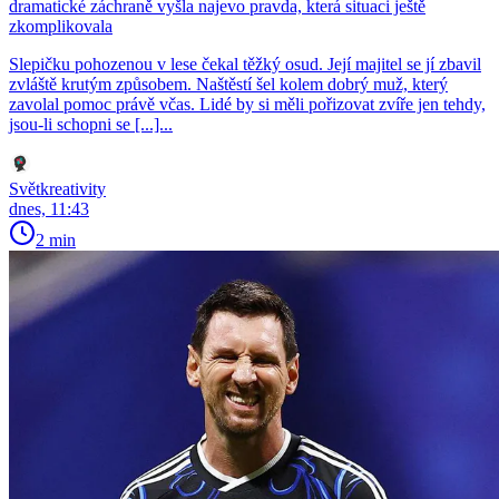
dramatické záchraně vyšla najevo pravda, která situaci ještě
zkomplikovala
Slepičku pohozenou v lese čekal těžký osud. Její majitel se jí zbavil
zvláště krutým způsobem. Naštěstí šel kolem dobrý muž, který
zavolal pomoc právě včas. Lidé by si měli pořizovat zvíře jen tehdy,
jsou-li schopni se [...]...
Světkreativity
dnes, 11:43
2 min