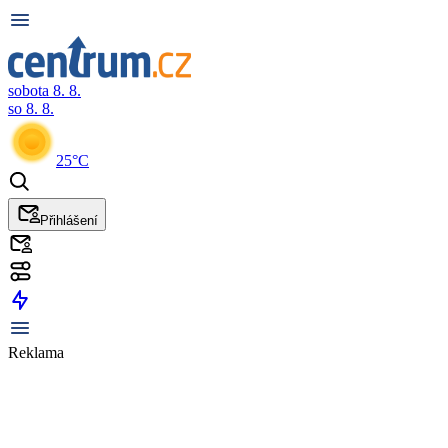
sobota 8. 8.
so 8. 8.
25°C
Přihlášení
Reklama