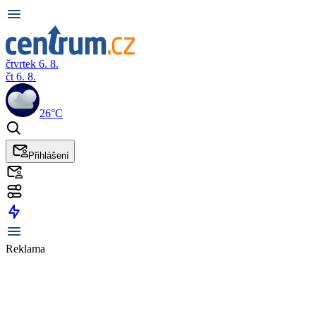
čtvrtek 6. 8.
čt 6. 8.
26°C
Přihlášení
Reklama