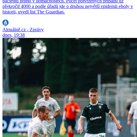
pacientů přímo v domácnostech. Počet potvrzených případů už
překročil 4000 a podle úřadů jde o druhou největší epidemii eboly v
historii, uvedl list The Guardian.
Aktuálně.cz - Zprávy
dnes, 19:38