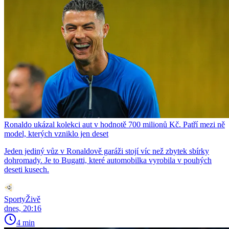
Ronaldo ukázal kolekci aut v hodnotě 700 milionů Kč. Patří mezi ně
model, kterých vzniklo jen deset
Jeden jediný vůz v Ronaldově garáži stojí víc než zbytek sbírky
dohromady. Je to Bugatti, které automobilka vyrobila v pouhých
deseti kusech.
SportyŽivě
dnes, 20:16
4 min