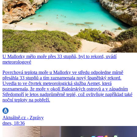
U Mallorky mělo moře přes 33 stupňů, byl to rekord, uvádí
meteorologové
Povrchová teplota moře u Mallorky ve středu odpoledne mírně
přesáhla 33 stupňů a tím zaznamenala nový španělský rekord.
Uvedla to ve čtvrtek meteorologická služba Aemet, která
poznamenala, že moře v okolí Baleárských ostrovů a v západním
Středomoří je letos nadprůměrně teplé, což ovlivňuje například také
noční teploty na pobřeží.
Aktuálně.cz - Zprávy
dnes, 18:36