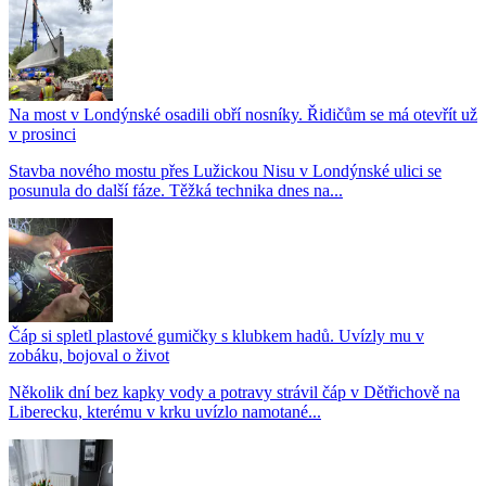
Na most v Londýnské osadili obří nosníky. Řidičům se má otevřít už
v prosinci
Stavba nového mostu přes Lužickou Nisu v Londýnské ulici se
posunula do další fáze. Těžká technika dnes na...
Čáp si spletl plastové gumičky s klubkem hadů. Uvízly mu v
zobáku, bojoval o život
Několik dní bez kapky vody a potravy strávil čáp v Dětřichově na
Liberecku, kterému v krku uvízlo namotané...