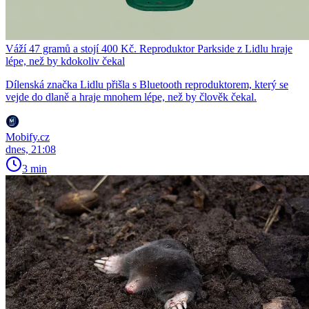
Váží 47 gramů a stojí 400 Kč. Reproduktor Parkside z Lidlu hraje
lépe, než by kdokoliv čekal
Dílenská značka Lidlu přišla s Bluetooth reproduktorem, který se
vejde do dlaně a hraje mnohem lépe, než by člověk čekal.
Mobify.cz
dnes, 21:08
3 min