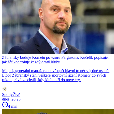
Zábranský buduje Kometu po vzoru Fergusona. Kučeřík popisuje,
jak šéf kontroluje každý detail klubu
Majitel, generální manažer a nově opět hlavní trenér v jedné osobě.
Libor Zábranský stáhl veškeré sportovní řízení Komety do svých
rukou právě ve chvíli, kdy klub míří do nové éry.
SportyŽivě
dnes, 20:23
4 min