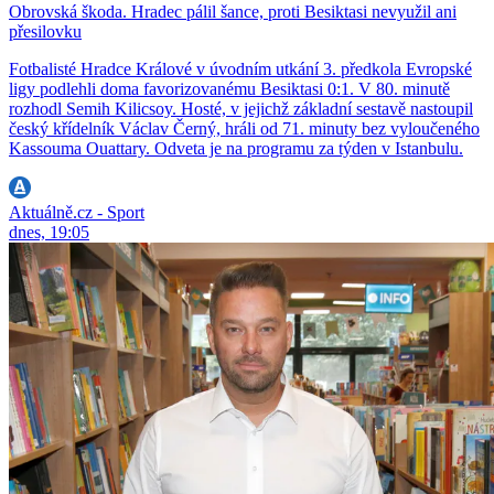
Obrovská škoda. Hradec pálil šance, proti Besiktasi nevyužil ani
přesilovku
Fotbalisté Hradce Králové v úvodním utkání 3. předkola Evropské
ligy podlehli doma favorizovanému Besiktasi 0:1. V 80. minutě
rozhodl Semih Kilicsoy. Hosté, v jejichž základní sestavě nastoupil
český křídelník Václav Černý, hráli od 71. minuty bez vyloučeného
Kassouma Ouattary. Odveta je na programu za týden v Istanbulu.
Aktuálně.cz - Sport
dnes, 19:05