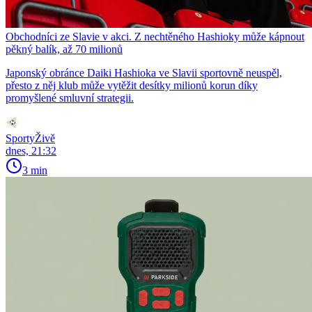
Obchodníci ze Slavie v akci. Z nechtěného Hashioky může kápnout
pěkný balík, až 70 milionů
Japonský obránce Daiki Hashioka ve Slavii sportovně neuspěl,
přesto z něj klub může vytěžit desítky milionů korun díky
promyšlené smluvní strategii.
SportyŽivě
dnes, 21:32
3 min