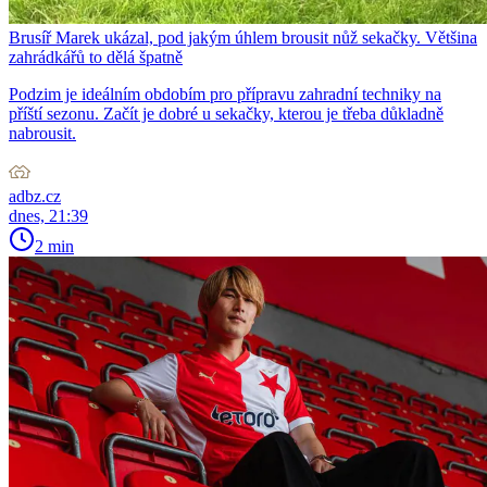
Brusíř Marek ukázal, pod jakým úhlem brousit nůž sekačky. Většina
zahrádkářů to dělá špatně
Podzim je ideálním obdobím pro přípravu zahradní techniky na
příští sezonu. Začít je dobré u sekačky, kterou je třeba důkladně
nabrousit.
adbz.cz
dnes, 21:39
2 min