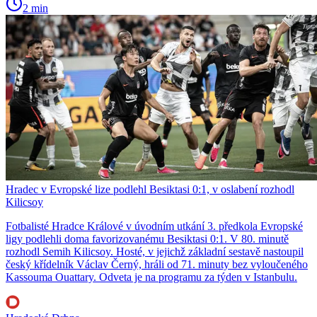
2 min
Hradec v Evropské lize podlehl Besiktasi 0:1, v oslabení rozhodl
Kilicsoy
Fotbalisté Hradce Králové v úvodním utkání 3. předkola Evropské
ligy podlehli doma favorizovanému Besiktasi 0:1. V 80. minutě
rozhodl Semih Kilicsoy. Hosté, v jejichž základní sestavě nastoupil
český křídelník Václav Černý, hráli od 71. minuty bez vyloučeného
Kassouma Ouattary. Odveta je na programu za týden v Istanbulu.