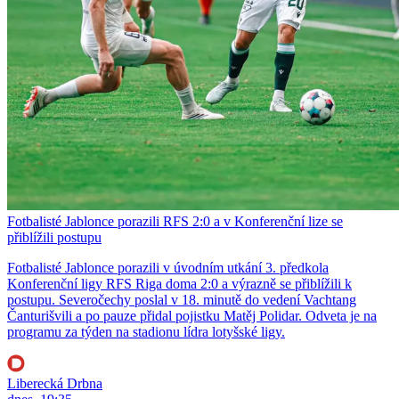
Fotbalisté Jablonce porazili RFS 2:0 a v Konferenční lize se
přiblížili postupu
Fotbalisté Jablonce porazili v úvodním utkání 3. předkola
Konferenční ligy RFS Riga doma 2:0 a výrazně se přiblížili k
postupu. Severočechy poslal v 18. minutě do vedení Vachtang
Čanturišvili a po pauze přidal pojistku Matěj Polidar. Odveta je na
programu za týden na stadionu lídra lotyšské ligy.
Liberecká Drbna