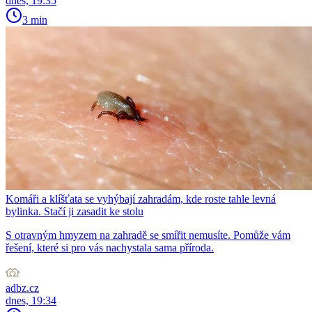
dnes, 19:35
3 min
Komáři a klíšťata se vyhýbají zahradám, kde roste tahle levná
bylinka. Stačí ji zasadit ke stolu
S otravným hmyzem na zahradě se smířit nemusíte. Pomůže vám
řešení, které si pro vás nachystala sama příroda.
adbz.cz
dnes, 19:34