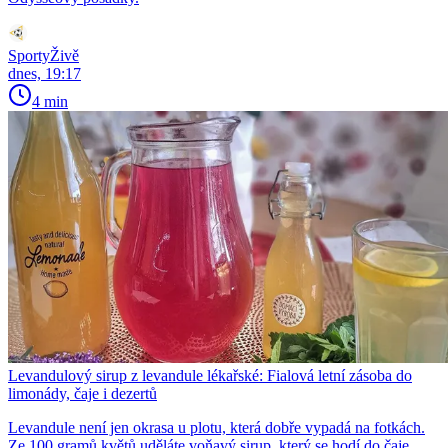
SportyŽivě
dnes, 19:17
4 min
Levandulový sirup z levandule lékařské: Fialová letní zásoba do
limonády, čaje i dezertů
Levandule není jen okrasa u plotu, která dobře vypadá na fotkách.
Ze 100 gramů květů uděláte voňavý sirup, který se hodí do čaje,