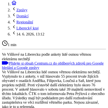
Zprávy
Domácí
Regionální
Liberecký kraj
14. 6. 2026, 13:12
1 min
Ve Višňové na Liberecku podle ankety lidé osmou větrnou
elektrárnu nechtějí
Přidejte si obsah Centrum.cz do oblíbených zdrojů pro Google
hledání a Google zprávy
Ve Višňové na Liberecku lidé osmou větrnou elektrárnu nechtějí.
Vyplynulo to z ankety, v niž hlasovalo 55 procent trvale žijících
obyvatel v osadách Andělka, Filipovka, Loučná a Saň, které jsou
projektu nejblíž. Proti výstavbě další elektrárny bylo skoro 76
procent. V anketě hlasovalo v sobotu také 39 majitelů nemovitostí v
těchto lokalitách. ČTK o tom informovala Petra Prýlová z obecního
úřadu. Výsledky mají být podkladem pro další rozhodování
zastupitelstva ve věci rozšíření větrného parku. Nejsou závazné,
jako je to u referenda.