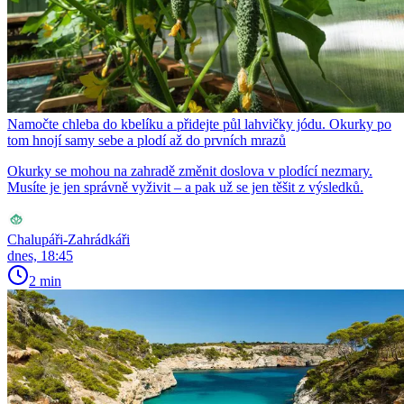
Namočte chleba do kbelíku a přidejte půl lahvičky jódu. Okurky po
tom hnojí samy sebe a plodí až do prvních mrazů
Okurky se mohou na zahradě změnit doslova v plodící nezmary.
Musíte je jen správně vyživit – a pak už se jen těšit z výsledků.
Chalupáři-Zahrádkáři
dnes, 18:45
2 min