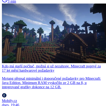
3 min
Kdo má starší počítač, možná si už nezahraje. Minecraft poprvé za
17 let mění hardwarové požadavky
Mojang přepsal minimální i doporučené požadavky pro Minecraft:
Java Edition. Minimum RAM vyskočilo ze 2 GB na 8, u
integrované grafiky dokonce na 12 GB.
Mobify.cz
dnes, 19:46