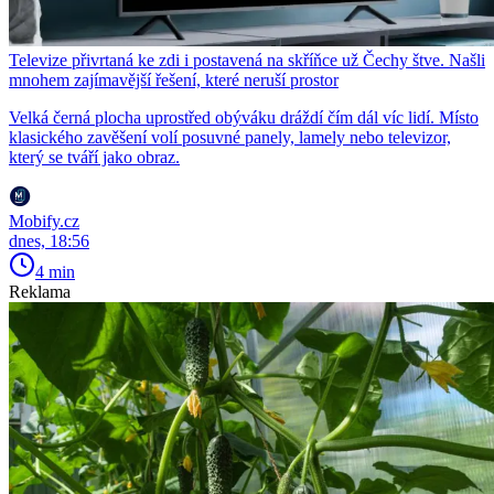
Televize přivrtaná ke zdi i postavená na skříňce už Čechy štve. Našli
mnohem zajímavější řešení, které neruší prostor
Velká černá plocha uprostřed obýváku dráždí čím dál víc lidí. Místo
klasického zavěšení volí posuvné panely, lamely nebo televizor,
který se tváří jako obraz.
Mobify.cz
dnes, 18:56
4 min
Reklama