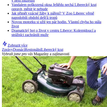
v něm muzeum
Vandalem poškozená okna Ještědu nechá Liberecký kraj
opravit, měnit je nebude
Jak přimět vzácné žáby k páření? V Zoo Liberec věrně
napodobili období dešťů tropů
Novou motorku si užil jen pár hodin. Vlastní chyba ho stála
život
Dramatický boj o život v centru Liberce: Kolemjdoucí a
strážníci zachránili muže
Zobrazit více
Zprávy
Domácí
Regionální
Liberecký kraj
Vybrali jsme pro vás
Magazíny a zajímavosti