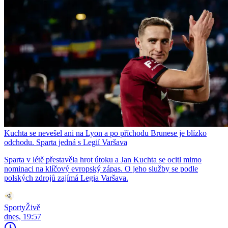
Kuchta se nevešel ani na Lyon a po příchodu Brunese je blízko
odchodu. Sparta jedná s Legií Varšava
Sparta v létě přestavěla hrot útoku a Jan Kuchta se ocitl mimo
nominaci na klíčový evropský zápas. O jeho služby se podle
polských zdrojů zajímá Legia Varšava.
SportyŽivě
dnes, 19:57