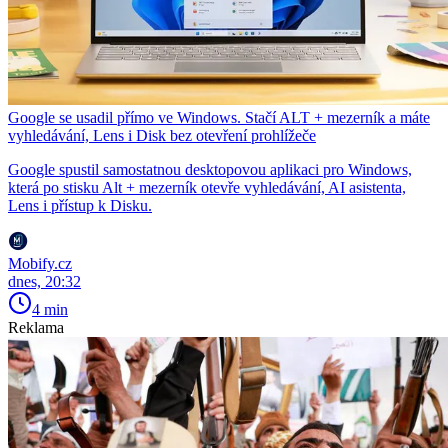
Google se usadil přímo ve Windows. Stačí ALT + mezerník a máte
vyhledávání, Lens i Disk bez otevření prohlížeče
Google spustil samostatnou desktopovou aplikaci pro Windows,
která po stisku Alt + mezerník otevře vyhledávání, AI asistenta,
Lens i přístup k Disku.
Mobify.cz
dnes, 20:32
4 min
Reklama