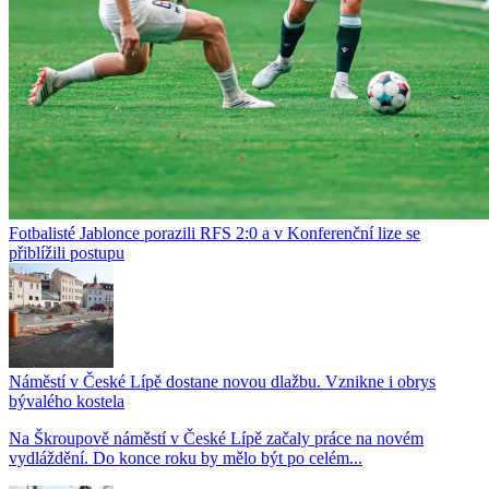
Fotbalisté Jablonce porazili RFS 2:0 a v Konferenční lize se
přiblížili postupu
Náměstí v České Lípě dostane novou dlažbu. Vznikne i obrys
bývalého kostela
Na Škroupově náměstí v České Lípě začaly práce na novém
vydláždění. Do konce roku by mělo být po celém...