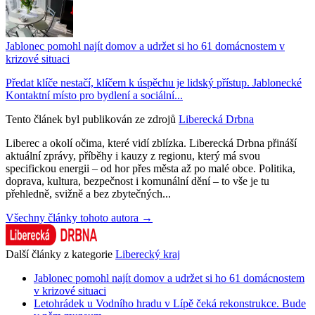
Jablonec pomohl najít domov a udržet si ho 61 domácnostem v
krizové situaci
Předat klíče nestačí, klíčem k úspěchu je lidský přístup. Jablonecké
Kontaktní místo pro bydlení a sociální...
Tento článek byl publikován ze zdrojů
Liberecká Drbna
Liberec a okolí očima, které vidí zblízka. Liberecká Drbna přináší
aktuální zprávy, příběhy i kauzy z regionu, který má svou
specifickou energii – od hor přes města až po malé obce. Politika,
doprava, kultura, bezpečnost i komunální dění – to vše je tu
přehledně, svižně a bez zbytečných...
Všechny články tohoto autora →
Další články z kategorie
Liberecký kraj
Jablonec pomohl najít domov a udržet si ho 61 domácnostem
v krizové situaci
Letohrádek u Vodního hradu v Lípě čeká rekonstrukce. Bude