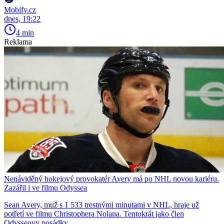
Mobify.cz
dnes, 19:22
4 min
Reklama
Nenáviděný hokejový provokatér Avery má po NHL novou kariéru.
Zazářil i ve filmu Odyssea
Sean Avery, muž s 1 533 trestnými minutami v NHL, hraje už
potřetí ve filmu Christophera Nolana. Tentokrát jako člen
Odysseovy posádky.