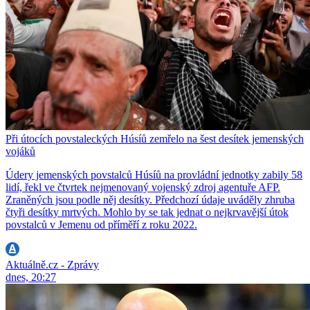
Při útocích povstaleckých Húsíů zemřelo na šest desítek jemenských
vojáků
Údery jemenských povstalců Húsíů na provládní jednotky zabily 58
lidí, řekl ve čtvrtek nejmenovaný vojenský zdroj agentuře AFP.
Zraněných jsou podle něj desítky. Předchozí údaje uváděly zhruba
čtyři desítky mrtvých. Mohlo by se tak jednat o nejkrvavější útok
povstalců v Jemenu od příměří z roku 2022.
Aktuálně.cz - Zprávy
dnes, 20:27