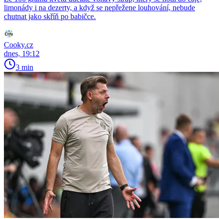
limonády i na dezerty, a když se nepřežene louhování, nebude
chutnat jako skříň po babičce.
Cooky.cz
dnes, 19:12
3 min