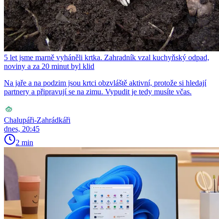
5 let jsme marně vyháněli krtka. Zahradník vzal kuchyňský odpad,
noviny a za 20 minut byl klid
Na jaře a na podzim jsou krtci obzvláště aktivní, protože si hledají
partnery a připravují se na zimu. Vypudit je tedy musíte včas.
Chalupáři-Zahrádkáři
dnes, 20:45
2 min