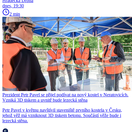
Hradecká Drbna
dnes, 19:30
2 min
Prezident Petr Pavel se přijel podívat na nový kostel v Neratovicích.
Vzniká 3D tiskem a uvnitř bude lezecká stěna
Petr Pavel v květnu navštívil staveniště prvního kostela v Česku,
jehož věž má vzniknout 3D tiskem betonu. Součástí věže bude i
lezecká stěna.