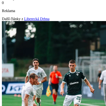
0
Reklama
Další články z
Liberecká Drbna