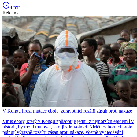
4 min
Reklama
V Kongu hrozí mutace eboly, zdravotníci rozšíří zásah proti nákaze
Virus eboly, který v Kongu způsobuje jednu z nejhorších epidemií v
historii, by mohl mutovat, varují zdravotníci. Afričtí odborníci proto
plánují výrazně rozšířit zásah proti nákaze, včetně vyhledávání