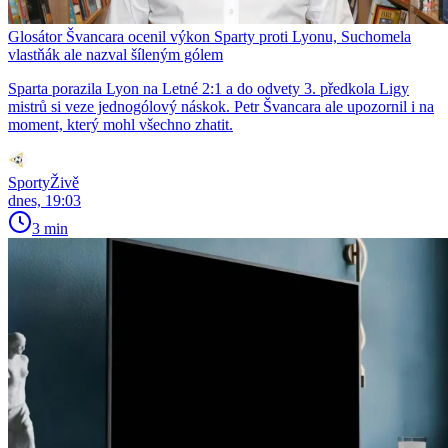
Glosátor Švancara ocenil výkon Sparty proti Lyonu, Suchomela
vlastňák ale nazval šíleným gólem
Sparta porazila Lyon na Letné 2:1 a do odvety 3. předkola Ligy
mistrů si veze jednogólový náskok. Petr Švancara ale upozornil i na
moment, který mohl všechno zhatit.
SportyŽivě
dnes, 19:03
3 min