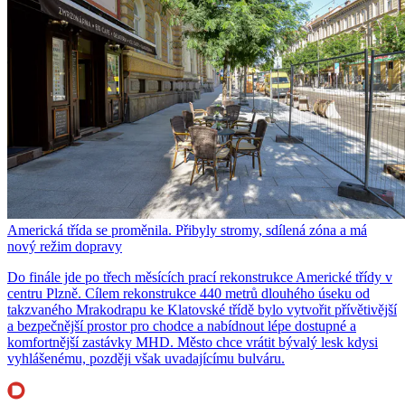
Americká třída se proměnila. Přibyly stromy, sdílená zóna a má
nový režim dopravy
Do finále jde po třech měsících prací rekonstrukce Americké třídy v
centru Plzně. Cílem rekonstrukce 440 metrů dlouhého úseku od
takzvaného Mrakodrapu ke Klatovské třídě bylo vytvořit přívětivější
a bezpečnější prostor pro chodce a nabídnout lépe dostupné a
komfortnější zastávky MHD. Město chce vrátit bývalý lesk kdysi
vyhlášenému, později však uvadajícímu bulváru.