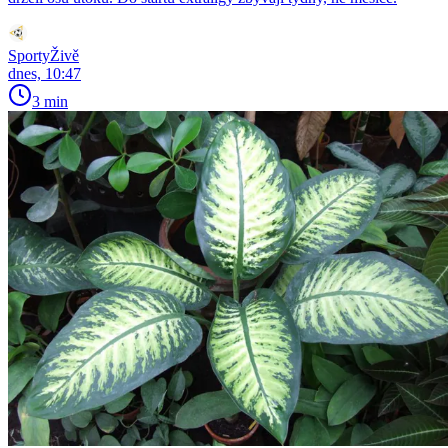
SportyŽivě
dnes, 10:47
3 min