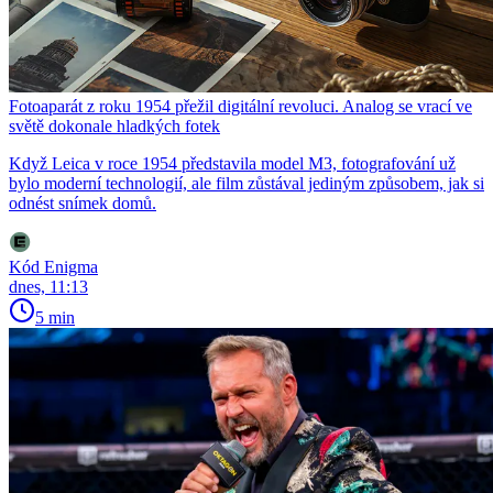
Fotoaparát z roku 1954 přežil digitální revoluci. Analog se vrací ve
světě dokonale hladkých fotek
Když Leica v roce 1954 představila model M3, fotografování už
bylo moderní technologií, ale film zůstával jediným způsobem, jak si
odnést snímek domů.
Kód Enigma
dnes, 11:13
5 min