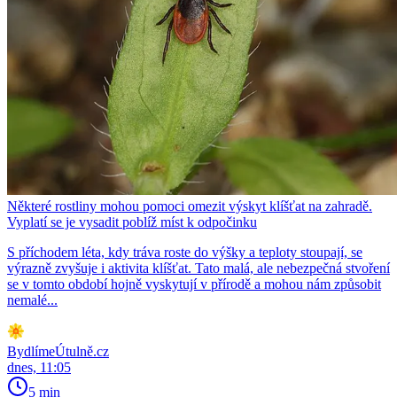
Některé rostliny mohou pomoci omezit výskyt klíšťat na zahradě.
Vyplatí se je vysadit poblíž míst k odpočinku
S příchodem léta, kdy tráva roste do výšky a teploty stoupají, se
výrazně zvyšuje i aktivita klíšťat. Tato malá, ale nebezpečná stvoření
se v tomto období hojně vyskytují v přírodě a mohou nám způsobit
nemalé...
BydlímeÚtulně.cz
dnes, 11:05
5 min