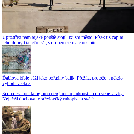
Uprostřed namibijské pouště stojí luxusní město. Písek už zaplnil
jeho domy i taneční sál, s dronem sem ale nesmíte
Ďáblova bible váží jako pořádný balík. Přežila, protože ji někdo
vyhodil z okna
Sedmdesát pět kilogramů pergamenu, inkoustu a dřevěné vazby.
Největší dochovaný středověký rukopis na světě...