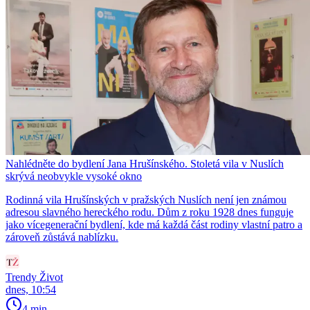
Nahlédněte do bydlení Jana Hrušínského. Stoletá vila v Nuslích
skrývá neobvykle vysoké okno
Rodinná vila Hrušínských v pražských Nuslích není jen známou
adresou slavného hereckého rodu. Dům z roku 1928 dnes funguje
jako vícegenerační bydlení, kde má každá část rodiny vlastní patro a
zároveň zůstává nablízku.
Trendy Život
dnes, 10:54
4 min