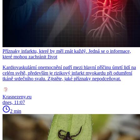
Příznaky infarktu, které by měl znát každý. Jedná se o informace,
které mohou zachránit život
Kardiovaskulární onemocnění patří mezi hlavní příčinu úmrtí lidí na
celém světě, především je rizikový infarkt myokardu při odumření
tkáně srdečního svalu. Zjistěte, jaké příznaky nepodceňovat.
Krasnezeny.eu
dnes, 11:07
2 min