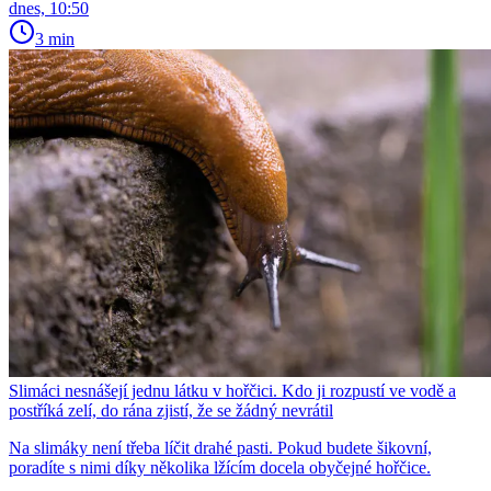
dnes, 10:50
3 min
Slimáci nesnášejí jednu látku v hořčici. Kdo ji rozpustí ve vodě a
postříká zelí, do rána zjistí, že se žádný nevrátil
Na slimáky není třeba líčit drahé pasti. Pokud budete šikovní,
poradíte s nimi díky několika lžícím docela obyčejné hořčice.