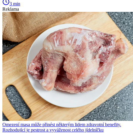
3 min
Reklama
Omezení masa může přinést některým lidem zdravotní benefity.
Rozhodující je pestrost a vyváženost celého jídelníčku