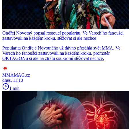
Ondřej Novotný popsal rostoucí popularitu. Ve Varech ho fanoušci
zastavovali na každém kroku, stěžovat si ale nechce
Popularita Ondřeje Novotného už dávno přesáhla svět MMA. Ve
Varech ho fanoušci zastavovali na každém kroku, promotér
OKTAGONu si ale na ztrátu soukromí stěžovat nechce.
MMAMAG.cz
dnes, 11:10
1 min