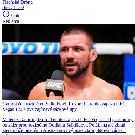
Plzeňská Drbna
dnes, 11:02
2 min
Reklama
Gamrot čelí rozjetému Salkilldovi. Rozbor hlavního zápasu UFC
Vegas 120 a dva zajímavé sázkové tipy
Mateusz Gamrot jde do hlavního zápasu UFC Vegas 120 jako mírný
outsider proti rozjetému Quillanu Salkilldovi. Polák má ale zbraň,
která může mladému Australanovi výrazně zkomplikovat zápas –