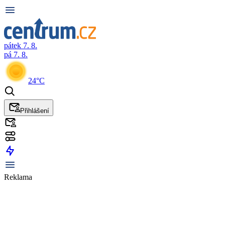
pátek 7. 8.
pá 7. 8.
24°C
Přihlášení
Reklama