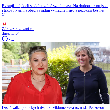
Existují lidé, kteří se dobrovolně vzdali masa. Na druhou stranu jsou
i takoví, kteří na oběd vyžadují výhradně maso a nedokáží bez něj
žít.
Zdravestravovani.eu
dnes, 11:04
2 min
Drsná válka politických rivalek: Vildumetzová roznesla Peckovou