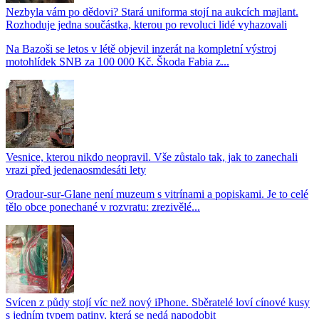
Nezbyla vám po dědovi? Stará uniforma stojí na aukcích majlant.
Rozhoduje jedna součástka, kterou po revoluci lidé vyhazovali
Na Bazoši se letos v létě objevil inzerát na kompletní výstroj
motohlídek SNB za 100 000 Kč. Škoda Fabia z...
Vesnice, kterou nikdo neopravil. Vše zůstalo tak, jak to zanechali
vrazi před jedenaosmdesáti lety
Oradour-sur-Glane není muzeum s vitrínami a popiskami. Je to celé
tělo obce ponechané v rozvratu: zrezivělé...
Svícen z půdy stojí víc než nový iPhone. Sběratelé loví cínové kusy
s jedním typem patiny, která se nedá napodobit