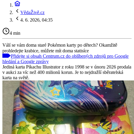
VědaŽivě.cz
4. 6. 2026, 04:35
4 min
Válí se vám doma staré Pokémon karty po dětech? Okamžitě
prohledejte krabice, můžete mít doma statisíce
Přidejte si obsah Centrum.cz do oblíbených zdrojů pro Google
hledání a Google zprávy
Jediná karta Pikachu Illustrator z roku 1998 se v únoru 2026 prodala
v aukci za víc než 400 milionů korun. Je to nejdražší sběratelská
karta na světě.