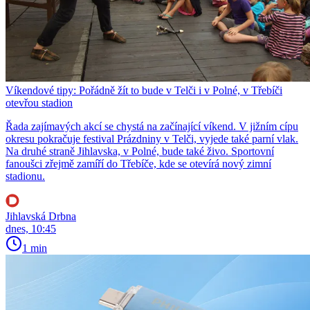
Víkendové tipy: Pořádně žít to bude v Telči i v Polné, v Třebíči
otevřou stadion
Řada zajímavých akcí se chystá na začínající víkend. V jižním cípu
okresu pokračuje festival Prázdniny v Telči, vyjede také parní vlak.
Na druhé straně Jihlavska, v Polné, bude také živo. Sportovní
fanoušci zřejmě zamíří do Třebíče, kde se otevírá nový zimní
stadionu.
Jihlavská Drbna
dnes, 10:45
1 min