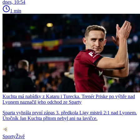
dnes, 10:54
1 min
Kuchta má nabídky z Kataru i Turecka. Trenér Priske po výhře nad
Lyonem naznačil jeho odchod ze Sparty
Sparta vyhrála první zápas 3. předkola Ligy mistrů 2:1 nad Lyonem.
Útočník Jan Kuchta přitom nebyl ani na lavičce.
SportyŽivě