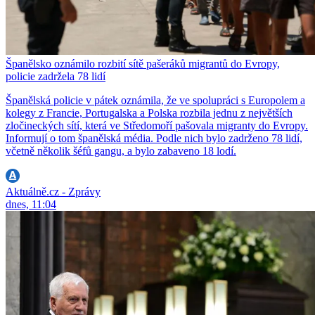
Španělsko oznámilo rozbití sítě pašeráků migrantů do Evropy,
policie zadržela 78 lidí
Španělská policie v pátek oznámila, že ve spolupráci s Europolem a
kolegy z Francie, Portugalska a Polska rozbila jednu z největších
zločineckých sítí, která ve Středomoří pašovala migranty do Evropy.
Informují o tom španělská média. Podle nich bylo zadrženo 78 lidí,
včetně několik šéfů gangu, a bylo zabaveno 18 lodí.
Aktuálně.cz - Zprávy
dnes, 11:04