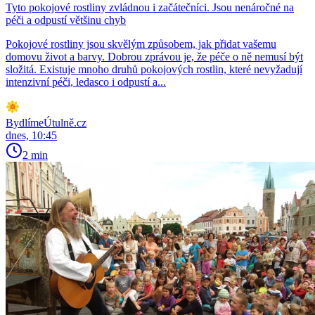
Tyto pokojové rostliny zvládnou i začátečníci. Jsou nenáročné na
péči a odpustí většinu chyb
Pokojové rostliny jsou skvělým způsobem, jak přidat vašemu
domovu život a barvy. Dobrou zprávou je, že péče o ně nemusí být
složitá. Existuje mnoho druhů pokojových rostlin, které nevyžadují
intenzivní péči, ledasco i odpustí a...
BydlímeÚtulně.cz
dnes, 10:45
2 min