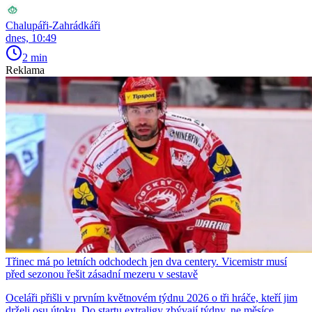
Chalupáři-Zahrádkáři
dnes, 10:49
2 min
Reklama
Třinec má po letních odchodech jen dva centery. Vicemistr musí
před sezonou řešit zásadní mezeru v sestavě
Oceláři přišli v prvním květnovém týdnu 2026 o tři hráče, kteří jim
drželi osu útoku. Do startu extraligy zbývají týdny, ne měsíce.