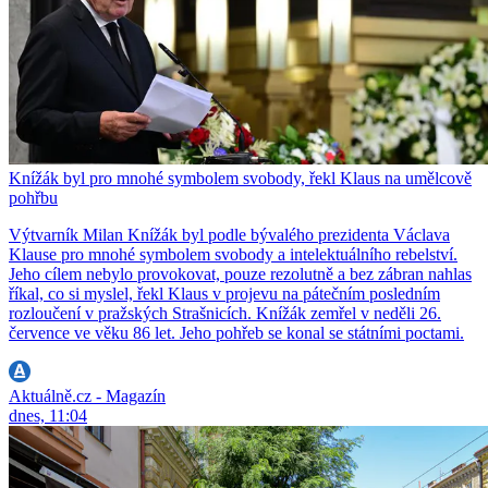
Knížák byl pro mnohé symbolem svobody, řekl Klaus na umělcově
pohřbu
Výtvarník Milan Knížák byl podle bývalého prezidenta Václava
Klause pro mnohé symbolem svobody a intelektuálního rebelství.
Jeho cílem nebylo provokovat, pouze rezolutně a bez zábran nahlas
říkal, co si myslel, řekl Klaus v projevu na pátečním posledním
rozloučení v pražských Strašnicích. Knížák zemřel v neděli 26.
července ve věku 86 let. Jeho pohřeb se konal se státními poctami.
Aktuálně.cz - Magazín
dnes, 11:04