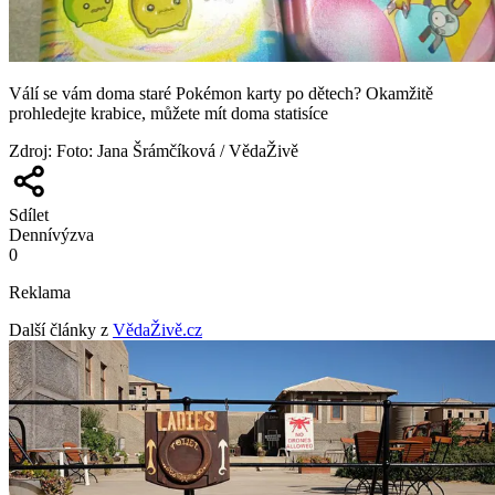
Válí se vám doma staré Pokémon karty po dětech? Okamžitě
prohledejte krabice, můžete mít doma statisíce
Zdroj
:
Foto: Jana Šrámčíková / VědaŽivě
Sdílet
Denní
výzva
0
Reklama
Další články z
VědaŽivě.cz