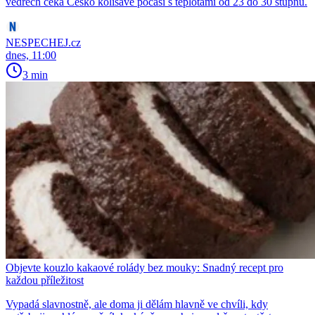
vedrech čeká Česko kolísavé počasí s teplotami od 23 do 30 stupňů.
NESPECHEJ.cz
dnes, 11:00
3 min
Objevte kouzlo kakaové rolády bez mouky: Snadný recept pro
každou příležitost
Vypadá slavnostně, ale doma ji dělám hlavně ve chvíli, kdy