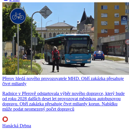
Přerov hledá nového provozovatele MHD. Obří zakázka přesahuje
čtvrt miliardy
Radnice v Přerově odstartovala výběr nového dopravce, který bude
od roku 2028 dalších deset let provozovat městskou autobusovou
dopravu. Obří zakázka přesahuje čtvrt miliardy korun. Nabídku
může podat neomezený počet dopravců
Hanácká Drbna