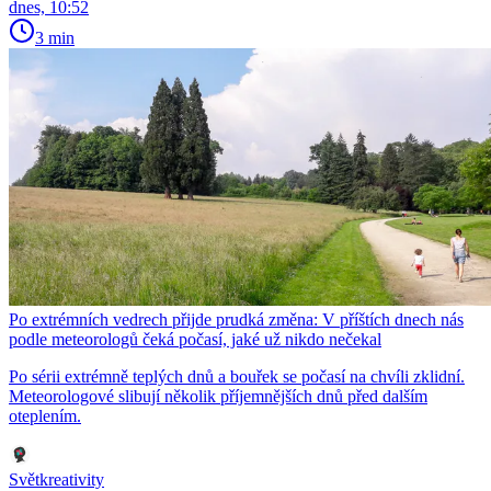
dnes, 10:52
3 min
Po extrémních vedrech přijde prudká změna: V příštích dnech nás
podle meteorologů čeká počasí, jaké už nikdo nečekal
Po sérii extrémně teplých dnů a bouřek se počasí na chvíli zklidní.
Meteorologové slibují několik příjemnějších dnů před dalším
oteplením.
Světkreativity