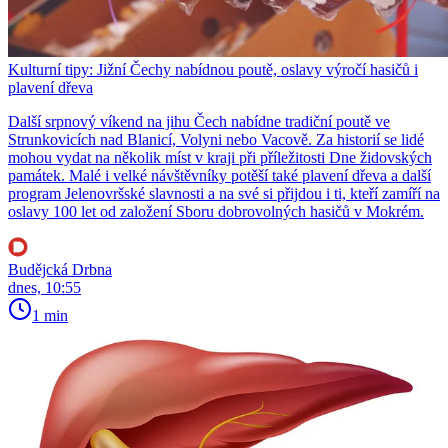
Kulturní tipy: Jižní Čechy nabídnou poutě, oslavy výročí hasičů i
plavení dřeva
Další srpnový víkend na jihu Čech nabídne tradiční poutě ve
Strunkovicích nad Blanicí, Volyni nebo Vacově. Za historií se lidé
mohou vydat na několik míst v kraji při příležitosti Dne židovských
památek. Malé i velké návštěvníky potěší také plavení dřeva a další
program Jelenovršské slavnosti a na své si přijdou i ti, kteří zamíří na
oslavy 100 let od založení Sboru dobrovolných hasičů v Mokrém.
Budějcká Drbna
dnes, 10:55
1 min