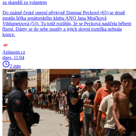
za skandál za volantem
Do známé české operní pěvkyně Dagmar Peckové (65) se drsně
pustila šéfka senátorského klubu ANO Jana Mračková
Vildumetzová (53). Tu totiž rozlítilo, že se Pecková natáčela během
řízení. Dámy se do sebe pustily a jejich slovní roztržka nebrala
konce.
Aplausin.cz
dnes, 11:04
2 min