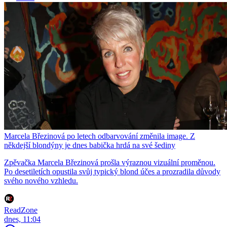
Marcela Březinová po letech odbarvování změnila image. Z
někdejší blondýny je dnes babička hrdá na své šediny
Zpěvačka Marcela Březinová prošla výraznou vizuální proměnou.
Po desetiletích opustila svůj typický blond účes a prozradila důvody
svého nového vzhledu.
ReadZone
dnes, 11:04