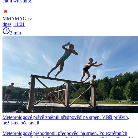
elitní wrestling.
MMAMAG.cz
dnes, 11:01
2 min
Meteorologové právě změnili předpověď na srpen: Větší průšvih,
než jsme očekávali
Meteorologové přehodnotili předpověď na srpen. Po extrémních