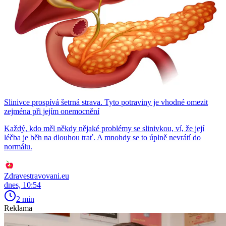
Slinivce prospívá šetrná strava. Tyto potraviny je vhodné omezit
zejména při jejím onemocnění
Každý, kdo měl někdy nějaké problémy se slinivkou, ví, že její
léčba je běh na dlouhou trať. A mnohdy se to úplně nevrátí do
normálu.
Zdravestravovani.eu
dnes, 10:54
2 min
Reklama