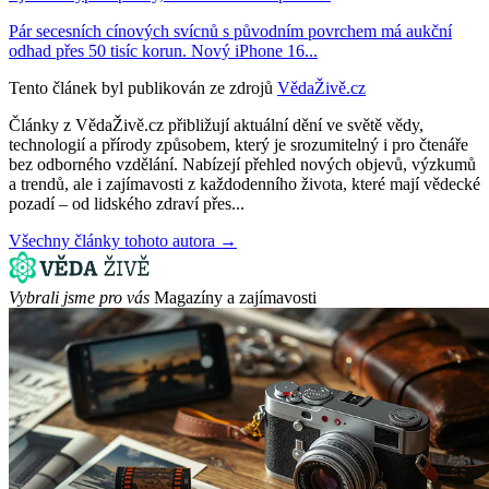
Pár secesních cínových svícnů s původním povrchem má aukční
odhad přes 50 tisíc korun. Nový iPhone 16...
Tento článek byl publikován ze zdrojů
VědaŽivě.cz
Články z VědaŽivě.cz přibližují aktuální dění ve světě vědy,
technologií a přírody způsobem, který je srozumitelný i pro čtenáře
bez odborného vzdělání. Nabízejí přehled nových objevů, výzkumů
a trendů, ale i zajímavosti z každodenního života, které mají vědecké
pozadí – od lidského zdraví přes...
Všechny články tohoto autora →
Vybrali jsme pro vás
Magazíny a zajímavosti