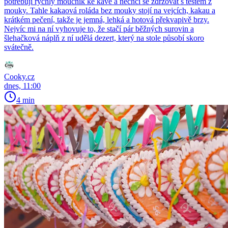
potřebuji rychlý moučník ke kávě a nechci se zdržovat s těstem z
mouky. Tahle kakaová roláda bez mouky stojí na vejcích, kakau a
krátkém pečení, takže je jemná, lehká a hotová překvapivě brzy.
Nejvíc mi na ní vyhovuje to, že stačí pár běžných surovin a
šlehačková náplň z ní udělá dezert, který na stole působí skoro
svátečně.
Cooky.cz
dnes, 11:00
4 min