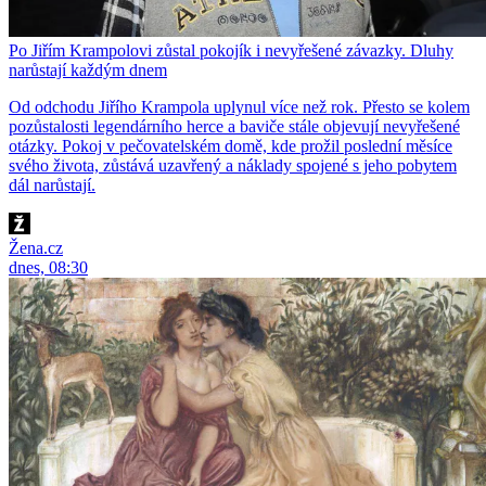
Po Jiřím Krampolovi zůstal pokojík i nevyřešené závazky. Dluhy
narůstají každým dnem
Od odchodu Jiřího Krampola uplynul více než rok. Přesto se kolem
pozůstalosti legendárního herce a baviče stále objevují nevyřešené
otázky. Pokoj v pečovatelském domě, kde prožil poslední měsíce
svého života, zůstává uzavřený a náklady spojené s jeho pobytem
dál narůstají.
Žena.cz
dnes, 08:30