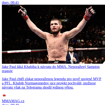
dnes, 08:41
Jake Paul láká Khabiba k návratu do MMA. Neporažený šampion
reaguje
Jake Paul chtěl získat neporaženou legendu pro nově spojené MVP
a PFL. Khabib Nurmagomedov sice projekt pochválil, možnost
návratu však na Telegramu shodil jedinou větou.
MMAMAG.cz