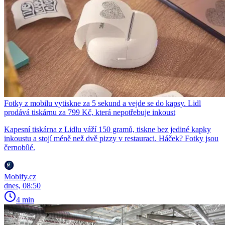
Fotky z mobilu vytiskne za 5 sekund a vejde se do kapsy. Lidl
prodává tiskárnu za 799 Kč, která nepotřebuje inkoust
Kapesní tiskárna z Lidlu váží 150 gramů, tiskne bez jediné kapky
inkoustu a stojí méně než dvě pizzy v restauraci. Háček? Fotky jsou
černobílé.
Mobify.cz
dnes, 08:50
4 min