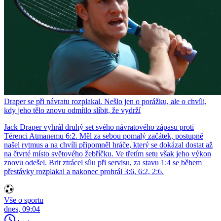
Draper se při návratu rozplakal. Nešlo jen o porážku, ale o chvíli,
kdy jeho tělo znovu odmítlo slíbit, že vydrží
Jack Draper vyhrál druhý set svého návratového zápasu proti
Térenci Atmanemu 6:2. Měl za sebou pomalý začátek, postupně
našel rytmus a na chvíli připomněl hráče, který se dokázal dostat až
na čtvrté místo světového žebříčku. Ve třetím setu však jeho výkon
znovu odešel. Brit ztrácel sílu při servisu, za stavu 1:4 se během
přestávky rozplakal a nakonec prohrál 3:6, 6:2, 2:6.
Vše o sportu
dnes, 09:04