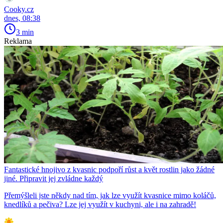
Cooky.cz
dnes, 08:38
3 min
Reklama
Fantastické hnojivo z kvasnic podpoří růst a květ rostlin jako žádné
jiné. Připravit jej zvládne každý
Přemýšleli jste někdy nad tím, jak lze využít kvasnice mimo koláčů,
knedlíků a pečiva? Lze jej využít v kuchyni, ale i na zahradě!