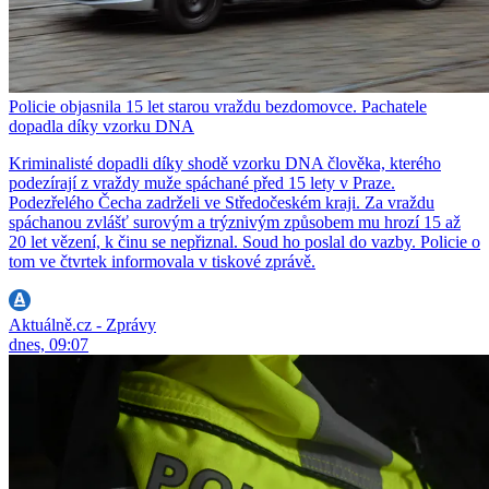
Policie objasnila 15 let starou vraždu bezdomovce. Pachatele
dopadla díky vzorku DNA
Kriminalisté dopadli díky shodě vzorku DNA člověka, kterého
podezírají z vraždy muže spáchané před 15 lety v Praze.
Podezřelého Čecha zadrželi ve Středočeském kraji. Za vraždu
spáchanou zvlášť surovým a trýznivým způsobem mu hrozí 15 až
20 let vězení, k činu se nepřiznal. Soud ho poslal do vazby. Policie o
tom ve čtvrtek informovala v tiskové zprávě.
Aktuálně.cz - Zprávy
dnes, 09:07