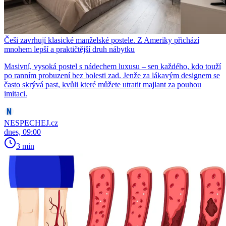
Češi zavrhují klasické manželské postele. Z Ameriky přichází
mnohem lepší a praktičtější druh nábytku
Masivní, vysoká postel s nádechem luxusu – sen každého, kdo touží
po ranním probuzení bez bolesti zad. Jenže za lákavým designem se
často skrývá past, kvůli které můžete utratit majlant za pouhou
imitaci.
NESPECHEJ.cz
dnes, 09:00
3 min