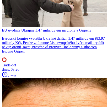
EU uvolnila Ukrajině 3,47 miliardy eur na drony a Gripeny
Evropská komise vyplatila Ukrajině dalších 3,47 miliardy eur (83,97
miliardy Kč). Peníze z obranné části evropského úvěru mají urychlit
nákup dronů, raket, prostředků protivzdušné obrany a stíhacích
letounů Gripen.
Trade-off
dnes, 08:26
2 min