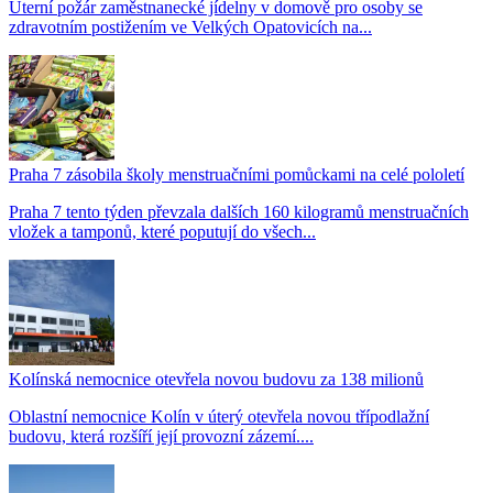
Úterní požár zaměstnanecké jídelny v domově pro osoby se
zdravotním postižením ve Velkých Opatovicích na...
Praha 7 zásobila školy menstruačními pomůckami na celé pololetí
Praha 7 tento týden převzala dalších 160 kilogramů menstruačních
vložek a tamponů, které poputují do všech...
Kolínská nemocnice otevřela novou budovu za 138 milionů
Oblastní nemocnice Kolín v úterý otevřela novou třípodlažní
budovu, která rozšíří její provozní zázemí....