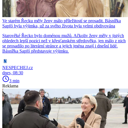
Ve starém Řecku měly ženy málo příležitostí se prosadit. Básnířka
Sapfó byla výjimka, už za svého života byla velmi obdivována
Starověké Řecko bylo doménou mužů. Ačkoliv ženy měly v jistých
ohledech lepší pozici než v křesťanském středověku, jen málo z nich
se prosadilo po literární stránce a jejich jména znají i dnešní lidé.
Básnířka Sapfó představuje výjimku.
NESPECHEJ.cz
dnes, 08:30
3 min
Reklama