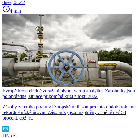
dnes, 08:42
4 min
Evropě hrozí citelné zdražení plynu, varují analytici. Zásobníky jsou
poloprázdné, situace připomíná krizi z roku 2022
Zásoby zemního plynu v Evropské unii jsou pro toto období roku na
rekordně nízké úrovni. Zásobníky jsou naplněny z méně než 58
procent, což je...
HN.cz