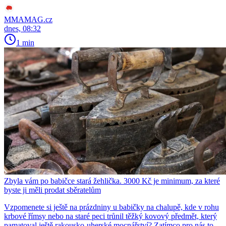
MMAMAG.cz
dnes, 08:32
1 min
Zbyla vám po babičce stará žehlička. 3000 Kč je minimum, za které
byste ji měli prodat sběratelům
Vzpomenete si ještě na prázdniny u babičky na chalupě, kde v rohu
krbové římsy nebo na staré peci trůnil těžký kovový předmět, který
pamatoval ještě rakousko-uherské mocnářství? Zatímco pro nás to