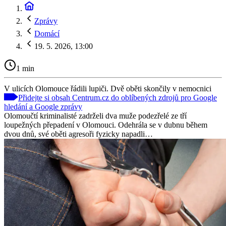
Zprávy
Domácí
19. 5. 2026, 13:00
1 min
V ulicích Olomouce řádili lupiči. Dvě oběti skončily v nemocnici
Přidejte si obsah Centrum.cz do oblíbených zdrojů pro Google
hledání a Google zprávy
Olomoučtí kriminalisté zadrželi dva muže podezřelé ze tří
loupežných přepadení v Olomouci. Odehrála se v dubnu během
dvou dnů, své oběti agresoři fyzicky napadli…