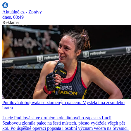
Aktuálně.cz - Zprávy
dnes, 08:49
Reklama
Pudilová dobojovala se zlomeným palcem. Myslela i na zesnulého
bratra
Lucie Pudilová si ve druhém kole titulového zápasu s Lucií
Szabovou zlomila palec na šesti místech, přesto vydržela všech pět
kol. Po úspěšné operaci popsala i osobní význam večera na Štvanici.