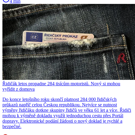
4 min
Řidičák letos propadne 284 tisícům motoristů. Nový si mohou
vyřídit z domova
Do konce letošního roku skončí platnost 284 000 řidičských
průkazů napříč celou Českou republikou. Nejvíce se nutnost
výměny řidičáku dotkne skupiny řidičů ve věku 61 let a více. Řidiči
mohou k výměně dokladu využít jednoduchou cestu přes Portál
dopravy. Elektronické podání žádosti o nový doklad je rychlé a
bezpečné.