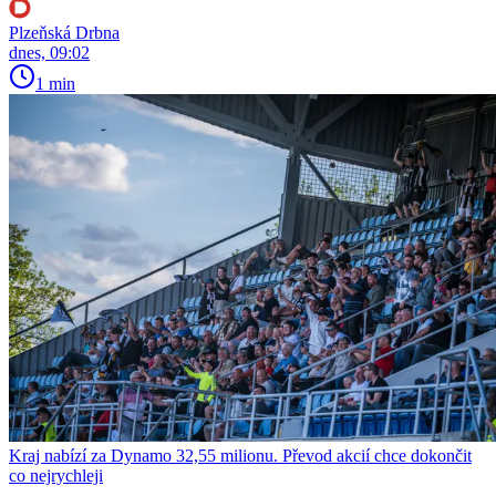
Plzeňská Drbna
dnes, 09:02
1 min
Kraj nabízí za Dynamo 32,55 milionu. Převod akcií chce dokončit
co nejrychleji