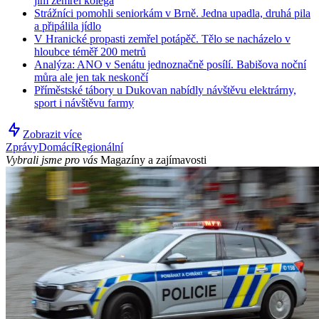
jim zemřel kolega
Strážníci pomohli seniorkám v Brně. Jedna upadla, druhá pila
a připálila jídlo
V Hranické propasti zemřel potápěč. Tělo se nacházelo v
hloubce téměř 200 metrů
Analýza: ANO v Senátu jednoznačně posílí. Babišova noční
můra ale jen tak neskončí
Příměstské tábory u Dukovan nabídly návštěvu elektrárny,
sport i návštěvu farmy
Zobrazit více
Zprávy
Domácí
Regionální
Vybrali jsme pro vás
Magazíny a zajímavosti