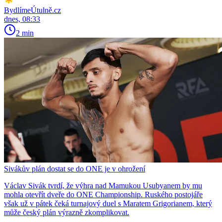
BydlímeÚtulně.cz
dnes, 08:33
2 min
Sivákův plán dostat se do ONE je v ohrožení
Václav Sivák tvrdí, že výhra nad Mamukou Usubyanem by mu
mohla otevřít dveře do ONE Championship. Ruského postojáře
však už v pátek čeká turnajový duel s Maratem Grigorianem, který
může český plán výrazně zkomplikovat.