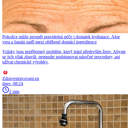
Pokožce může prospět pravidelná péče i dostatek hydratace. Aloe
vera a banán patří mezi oblíbené domácí ingredience
Vrásky jsou nepříjemný problém, který trápí především ženy. Abyste
se jich však zbavili, nemusíte podstupovat náročné procedury, ani
užívat chemické výrobky.
Zdravestravovani.eu
dnes, 08:24
2 min