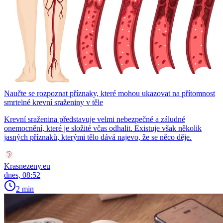
Naučte se rozpoznat příznaky, které mohou ukazovat na přítomnost
smrtelné krevní sraženiny v těle
Krevní sraženina představuje velmi nebezpečné a záludné
onemocnění, které je složité včas odhalit. Existuje však několik
jasných příznaků, kterými tělo dává najevo, že se něco děje.
Krasnezeny.eu
dnes, 08:52
2 min