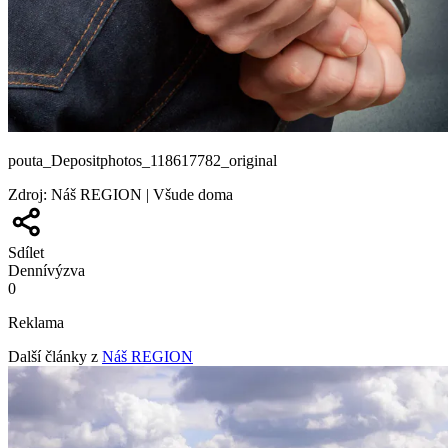
pouta_Depositphotos_118617782_original
Zdroj
:
Náš REGION | Všude doma
Sdílet
Denní
výzva
0
Reklama
Další články z
Náš REGION