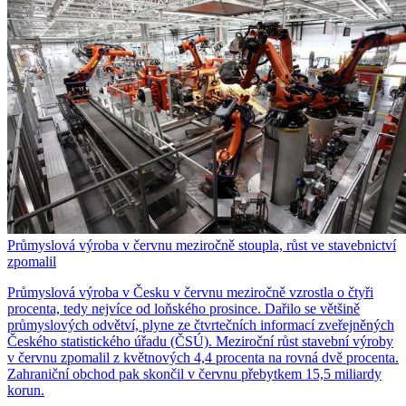
Průmyslová výroba v červnu meziročně stoupla, růst ve stavebnictví
zpomalil
Průmyslová výroba v Česku v červnu meziročně vzrostla o čtyři
procenta, tedy nejvíce od loňského prosince. Dařilo se většině
průmyslových odvětví, plyne ze čtvrtečních informací zveřejněných
Českého statistického úřadu (ČSÚ). Meziroční růst stavební výroby
v červnu zpomalil z květnových 4,4 procenta na rovná dvě procenta.
Zahraniční obchod pak skončil v červnu přebytkem 15,5 miliardy
korun.