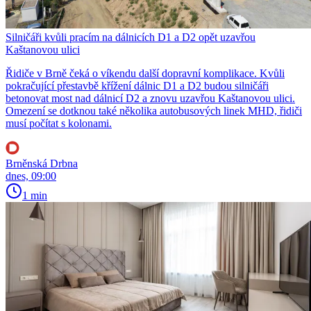
Silničáři kvůli pracím na dálnicích D1 a D2 opět uzavřou
Kaštanovou ulici
Řidiče v Brně čeká o víkendu další dopravní komplikace. Kvůli
pokračující přestavbě křížení dálnic D1 a D2 budou silničáři
betonovat most nad dálnicí D2 a znovu uzavřou Kaštanovou ulici.
Omezení se dotknou také několika autobusových linek MHD, řidiči
musí počítat s kolonami.
Brněnská Drbna
dnes, 09:00
1 min