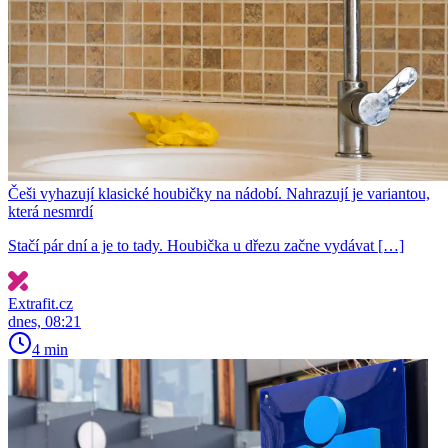
Češi vyhazují klasické houbičky na nádobí. Nahrazují je variantou,
která nesmrdí
Stačí pár dní a je to tady. Houbička u dřezu začne vydávat […]
Extrafit.cz
dnes, 08:21
4 min