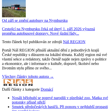
Od září se změní autobusy na Nymbursku
Cestující na Nymbursku čeká od úterý 1. září 2026 výrazná
proměna autobusové dopravy. Nové jízdní řády...
Tento článek byl publikován ze zdrojů
Náš REGION
Portál Náš REGION přináší aktuální dění z jednotlivých krajů
České republiky s důrazem na lokální témata. Každý region má své
vlastní sekce a redaktory, takže čtenář najde nejen zprávy o politice
a ekonomice, ale i informace o kultuře, dopravě, školství nebo
životním stylu přímo ze svého...
Všechny články tohoto autora →
Další články z kategorie
Domácí
Nosáli bělohubí se poprvé narodili v plzeňské zoo. Matka své
potomky přísně střeží
Smutek středočeských hasičů. Při ponoru v nejhlubší propasti