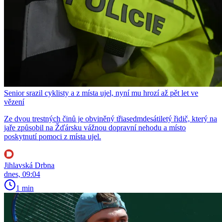
Senior srazil cyklisty a z místa ujel, nyní mu hrozí až pět let ve
vězení
Ze dvou trestných činů je obviněný třiasedmdesátiletý řidič, který na
jaře způsobil na Žďársku vážnou dopravní nehodu a místo
poskytnutí pomoci z místa ujel.
Jihlavská Drbna
dnes, 09:04
1 min