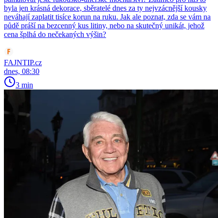
byla jen krásná dekorace, sběratelé dnes za ty nejvzácnější kousky
neváhají zaplatit tisíce korun na ruku. Jak ale poznat, zda se vám na
půdě práší na bezcenný kus litiny, nebo na skutečný unikát, jehož
cena šplhá do nečekaných výšin?
FAJNTIP.cz
dnes, 08:30
3 min