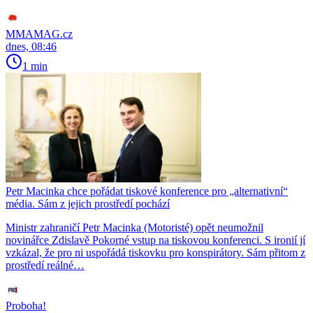
MMAMAG.cz
dnes, 08:46
1 min
Petr Macinka chce pořádat tiskové konference pro „alternativní“
média. Sám z jejich prostředí pochází
Ministr zahraničí Petr Macinka (Motoristé) opět neumožnil
novinářce Zdislavě Pokorné vstup na tiskovou konferenci. S ironií jí
vzkázal, že pro ni uspořádá tiskovku pro konspirátory. Sám přitom z
prostředí reálné…
Proboha!