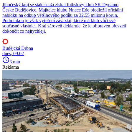
Jihočeský kraj se stále snaží získat fotbslový klub SK Dynamo
České Budějovice. Majitelce klubu Nnece Ede předložil oficiální
nabídku na odkup většinového podílu za 32,55 milionu korun.
Podmínkou je však vyřešení závazků, které má klub vůči své
současné vlastnici. Kraj zároveň deklaruje, že je připraven převzetí
dokončit co nejrychleji.
Budějcká Drbna
dnes, 09:02
3 min
Reklama