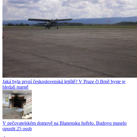
Jaká byla první československá letiště? V Praze či Brně byste je
hledali marně
V pečovatelském domově na Blanensku hořelo. Budovu muselo
opustit 25 osob