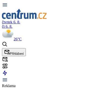
čtvrtek 6. 8.
čt 6. 8.
26°C
Přihlášení
Reklama