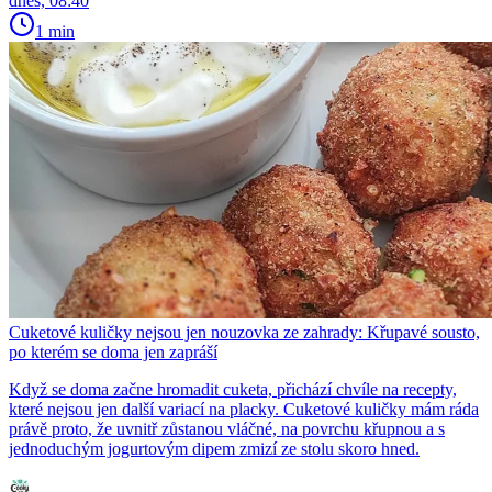
dnes, 08:40
1 min
Cuketové kuličky nejsou jen nouzovka ze zahrady: Křupavé sousto,
po kterém se doma jen zapráší
Když se doma začne hromadit cuketa, přichází chvíle na recepty,
které nejsou jen další variací na placky. Cuketové kuličky mám ráda
právě proto, že uvnitř zůstanou vláčné, na povrchu křupnou a s
jednoduchým jogurtovým dipem zmizí ze stolu skoro hned.