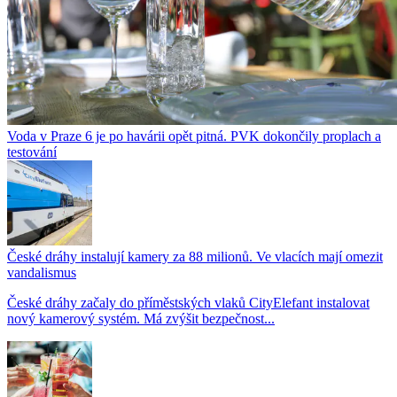
Voda v Praze 6 je po havárii opět pitná. PVK dokončily proplach a
testování
České dráhy instalují kamery za 88 milionů. Ve vlacích mají omezit
vandalismus
České dráhy začaly do příměstských vlaků CityElefant instalovat
nový kamerový systém. Má zvýšit bezpečnost...