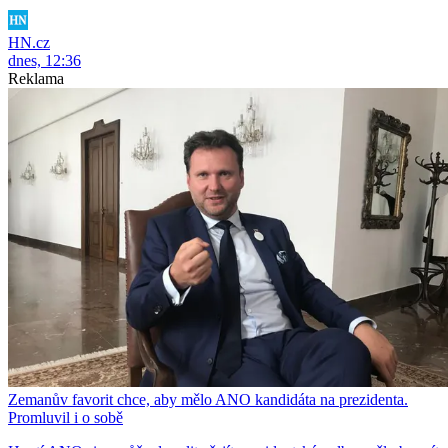
HN.cz
dnes, 12:36
Reklama
Zemanův favorit chce, aby mělo ANO kandidáta na prezidenta.
Promluvil i o sobě