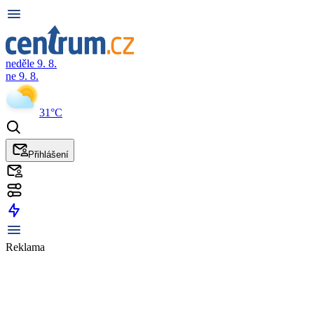
neděle 9. 8.
ne 9. 8.
31°C
Přihlášení
Reklama