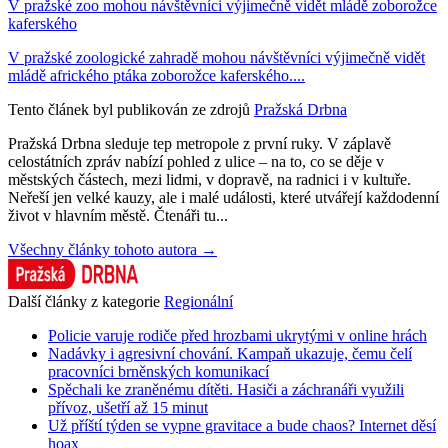
V pražské zoo mohou návštěvníci výjimečně vidět mládě zoborožce
kaferského
V pražské zoologické zahradě mohou návštěvníci výjimečně vidět
mládě afrického ptáka zoborožce kaferského....
Tento článek byl publikován ze zdrojů
Pražská Drbna
Pražská Drbna sleduje tep metropole z první ruky. V záplavě
celostátních zpráv nabízí pohled z ulice – na to, co se děje v
městských částech, mezi lidmi, v dopravě, na radnici i v kultuře.
Neřeší jen velké kauzy, ale i malé události, které utvářejí každodenní
život v hlavním městě. Čtenáři tu...
Všechny články tohoto autora →
Další články z kategorie
Regionální
Policie varuje rodiče před hrozbami ukrytými v online hrách
Nadávky i agresivní chování. Kampaň ukazuje, čemu čelí
pracovníci brněnských komunikací
Spěchali ke zraněnému dítěti. Hasiči a záchranáři využili
přívoz, ušetří až 15 minut
Už příští týden se vypne gravitace a bude chaos? Internet děsí
hoax