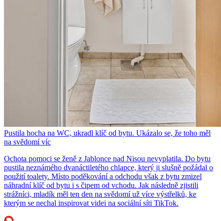
Pustila hocha na WC, ukradl klíč od bytu. Ukázalo se, že toho měl
na svědomí víc
Ochota pomoci se ženě z Jablonce nad Nisou nevyplatila. Do bytu
pustila neznámého dvanáctiletého chlapce, který ji slušně požádal o
použití toalety. Místo poděkování a odchodu však z bytu zmizel
náhradní klíč od bytu i s čipem od vchodu. Jak následně zjistili
strážníci, mladík měl ten den na svědomí už více výstřelků, ke
kterým se nechal inspirovat videi na sociální síti TikTok.