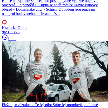
Řidiče na Rychnovsku čeká od příštího týdne výrazné dopravní
omezení. Od pondělí 10. srpna se na tři měsíce uzavře kruhový
objezd v Domašínské ulici v Solnici. Důvodem jsou práce na
napojení budovaného obchvatu města.
Hradecká Drbna
dnes, 13:26
1 min
Přežili jen zázrakem. Český pilot Stříteský promluvil po ohnivé