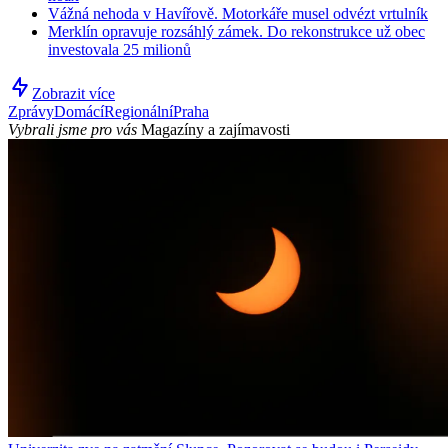
Vážná nehoda v Havířově. Motorkáře musel odvézt vrtulník
Merklín opravuje rozsáhlý zámek. Do rekonstrukce už obec
investovala 25 milionů
Zobrazit více
Zprávy
Domácí
Regionální
Praha
Vybrali jsme pro vás
Magazíny a zajímavosti