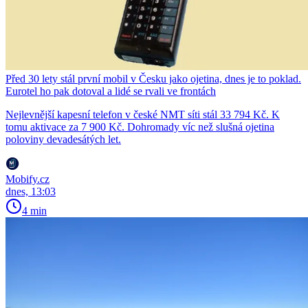
Před 30 lety stál první mobil v Česku jako ojetina, dnes je to poklad.
Eurotel ho pak dotoval a lidé se rvali ve frontách
Nejlevnější kapesní telefon v české NMT síti stál 33 794 Kč. K
tomu aktivace za 7 900 Kč. Dohromady víc než slušná ojetina
poloviny devadesátých let.
Mobify.cz
dnes, 13:03
4 min