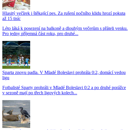
Hlasitý večírek i štěkající pes. Za rušení nočního klidu hrozí pokuta
až 15 tisíc
Léto láká k posezení na balkoně a dlouhým večerům s přáteli venku.
Pro jedny příjemná část roku, pro druhé...
Sparta znovu padla. V Mladé Boleslavi prohrála 0:2, domácí vedou
ligu
Fotbalisté Sparty prohráli v Mladé Boleslavi 0:2 a po druhé porážce
v sezoně mají po třech ligových kolech...