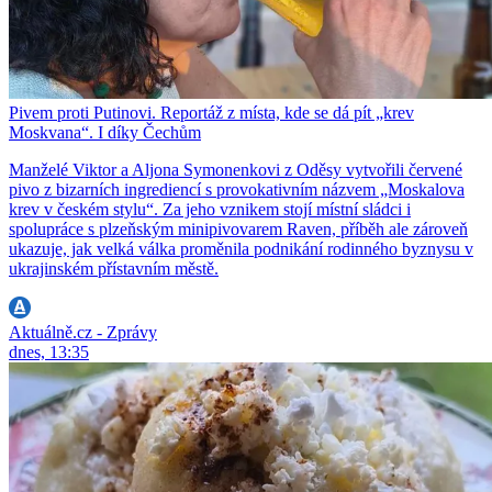
Pivem proti Putinovi. Reportáž z místa, kde se dá pít „krev
Moskvana“. I díky Čechům
Manželé Viktor a Aljona Symonenkovi z Oděsy vytvořili červené
pivo z bizarních ingrediencí s provokativním názvem „Moskalova
krev v českém stylu“. Za jeho vznikem stojí místní sládci i
spolupráce s plzeňským minipivovarem Raven, příběh ale zároveň
ukazuje, jak velká válka proměnila podnikání rodinného byznysu v
ukrajinském přístavním městě.
Aktuálně.cz - Zprávy
dnes, 13:35