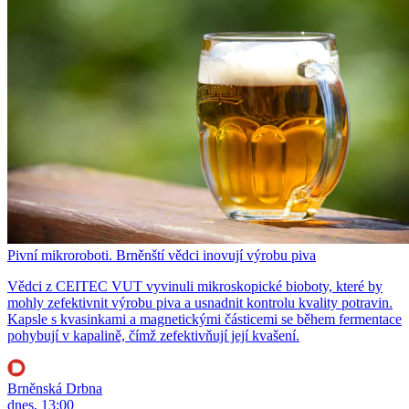
Pivní mikroroboti. Brněnští vědci inovují výrobu piva
Vědci z CEITEC VUT vyvinuli mikroskopické bioboty, které by
mohly zefektivnit výrobu piva a usnadnit kontrolu kvality potravin.
Kapsle s kvasinkami a magnetickými částicemi se během fermentace
pohybují v kapalině, čímž zefektivňují její kvašení.
Brněnská Drbna
dnes, 13:00