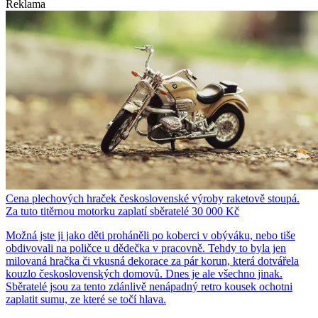
Reklama
Cena plechových hraček československé výroby raketově stoupá.
Za tuto titěrnou motorku zaplatí sběratelé 30 000 Kč
Možná jste ji jako děti proháněli po koberci v obýváku, nebo tiše
obdivovali na poličce u dědečka v pracovně. Tehdy to byla jen
milovaná hračka či vkusná dekorace za pár korun, která dotvářela
kouzlo československých domovů. Dnes je ale všechno jinak.
Sběratelé jsou za tento zdánlivě nenápadný retro kousek ochotni
zaplatit sumu, ze které se točí hlava.