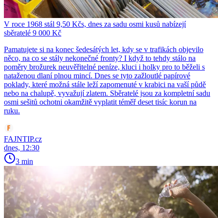
V roce 1968 stál 9,50 Kčs, dnes za sadu osmi kusů nabízejí
sběratelé 9 000 Kč
Pamatujete si na konec šedesátých let, kdy se v trafikách objevilo
něco, na co se stály nekonečné fronty? I když to tehdy stálo na
poměry brožurek neuvěřitelné peníze, kluci i holky pro to běželi s
nataženou dlaní plnou mincí. Dnes se tyto zažloutlé papírové
poklady, které možná stále leží zapomenuté v krabici na vaší půdě
nebo na chalupě, vyvažují zlatem. Sběratelé jsou za kompletní sadu
osmi sešitů ochotni okamžitě vyplatit téměř deset tisíc korun na
ruku.
FAJNTIP.cz
dnes, 12:30
3 min