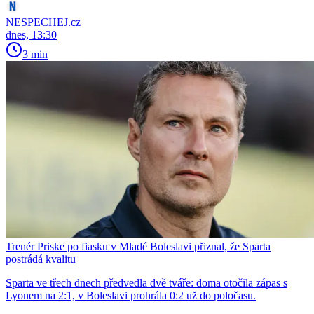
NESPECHEJ.cz
dnes, 13:30
3 min
Trenér Priske po fiasku v Mladé Boleslavi přiznal, že Sparta
postrádá kvalitu
Sparta ve třech dnech předvedla dvě tváře: doma otočila zápas s
Lyonem na 2:1, v Boleslavi prohrála 0:2 už do poločasu.