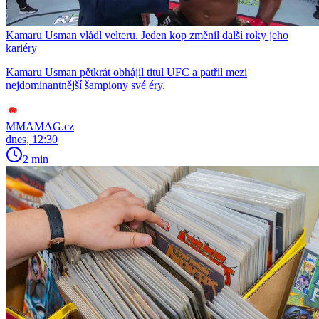
Kamaru Usman vládl velteru. Jeden kop změnil další roky jeho
kariéry
Kamaru Usman pětkrát obhájil titul UFC a patřil mezi
nejdominantnější šampiony své éry.
MMAMAG.cz
dnes, 12:30
2 min