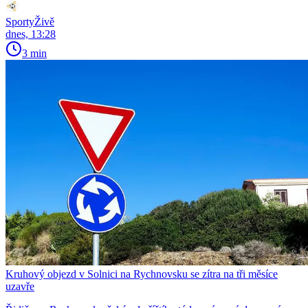
SportyŽivě
dnes, 13:28
3 min
Kruhový objezd v Solnici na Rychnovsku se zítra na tři měsíce
uzavře