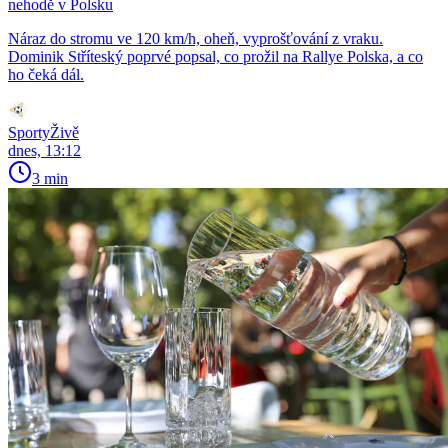
nehodě v Polsku
Náraz do stromu ve 120 km/h, oheň, vyprošťování z vraku.
Dominik Stříteský poprvé popsal, co prožil na Rallye Polska, a co
ho čeká dál.
SportyŽivě
dnes, 13:12
3 min