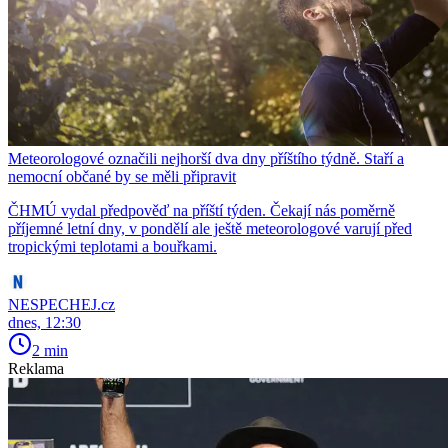
Meteorologové označili nejhorší dva dny příštího týdně. Staří a
nemocní občané by se měli připravit
ČHMÚ vydal předpověď na příští týden. Čekají nás poměrně
příjemné letní dny, v pondělí ale ještě meteorologové varují před
tropickými teplotami a bouřkami.
NESPECHEJ.cz
dnes, 12:30
2 min
Reklama