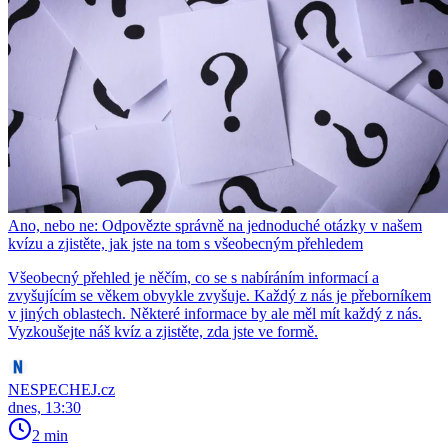
Ano, nebo ne: Odpovězte správně na jednoduché otázky v našem
kvízu a zjistěte, jak jste na tom s všeobecným přehledem
Všeobecný přehled je něčím, co se s nabíráním informací a
zvyšujícím se věkem obvykle zvyšuje. Každý z nás je přeborníkem
v jiných oblastech. Některé informace by ale měl mít každý z nás.
Vyzkoušejte náš kvíz a zjistěte, zda jste ve formě.
NESPECHEJ.cz
dnes, 13:30
2 min