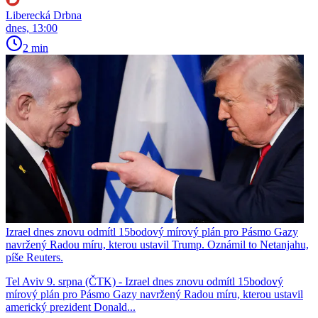
Liberecká Drbna
dnes, 13:00
2 min
Izrael dnes znovu odmítl 15bodový mírový plán pro Pásmo Gazy
navržený Radou míru, kterou ustavil Trump. Oznámil to Netanjahu,
píše Reuters.
Tel Aviv 9. srpna (ČTK) - Izrael dnes znovu odmítl 15bodový
mírový plán pro Pásmo Gazy navržený Radou míru, kterou ustavil
americký prezident Donald...