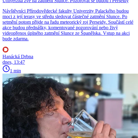
Univerzita zve na zatmění Slunce. Pozorovat se budou i Perseidy
Návštěvníci Přírodovědecké fakulty Univerzity Palackého budou
moci z její terasy ve středu sledovat částečné zatmění Slunce. Po
setmění potom přijde na řadu meteorický roj Perseidy. Součástí celé
akce budou přednášky, komentované pozorování nebo živý
videopřenos úplného zatmění Slunce ze Španělska. Vstup na akci
bude zdarma.
Hanácká Drbna
dnes, 13:47
1 min