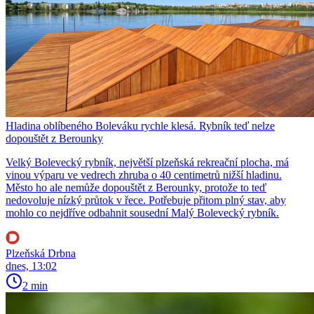
Hladina oblíbeného Boleváku rychle klesá. Rybník teď nelze
dopouštět z Berounky
Velký Bolevecký rybník, největší plzeňská rekreační plocha, má
vinou výparu ve vedrech zhruba o 40 centimetrů nižší hladinu.
Město ho ale nemůže dopouštět z Berounky, protože to teď
nedovoluje nízký průtok v řece. Potřebuje přitom plný stav, aby
mohlo co nejdříve odbahnit sousední Malý Bolevecký rybník.
Plzeňská Drbna
dnes, 13:02
2 min