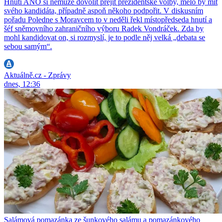
Hnutí ANO si nemůže dovolit přejít prezidentské volby, mělo by mít
svého kandidáta, případně aspoň někoho podpořit. V diskusním
pořadu Poledne s Moravcem to v neděli řekl místopředseda hnutí a
šéf sněmovního zahraničního výboru Radek Vondráček. Zda by
mohl kandidovat on, si rozmyslí, je to podle něj velká „debata se
sebou samým“.
Aktuálně.cz - Zprávy
dnes, 12:36
Salámová pomazánka ze šunkového salámu a pomazánkového