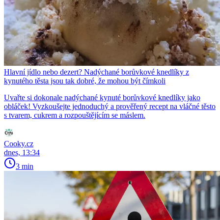
Hlavní jídlo nebo dezert? Nadýchané borůvkové knedlíky z
kynutého těsta jsou tak dobré, že mohou být čímkoli
Uvařte si dokonale nadýchané kynuté borůvkové knedlíky jako
obláček! Vyzkoušejte jednoduchý a prověřený recept na vláčné těsto
s tvarem, cukrem a rozpouštějícím se máslem.
Cooky.cz
dnes, 13:34
3 min