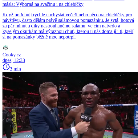
másla: Výborná na svačinu i na chlebíčky
Když potřebuji rychle nachystat večeři nebo něco na chlebíčky pro
návštěvu, často dělám právě salámovou pomazánku. Je sytá, hotová
za pár minut a díky nastrouhanému salámu, vejcím natvrdo a
kyselým okurkám má výraznou chuť, kterou u nás doma jí i ti, kteří
si na pomazánky běžně moc nepotrpí.
Cooky.cz
dnes, 12:33
3 min