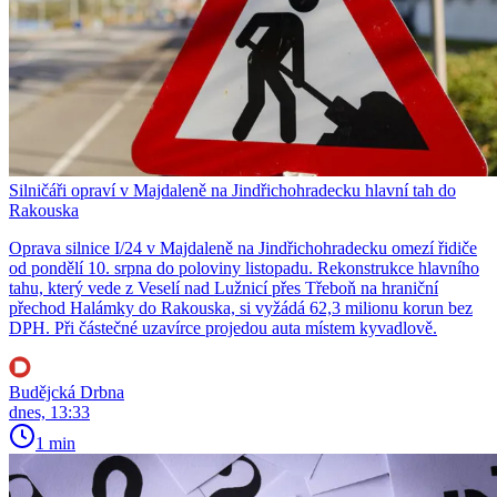
Silničáři opraví v Majdaleně na Jindřichohradecku hlavní tah do
Rakouska
Oprava silnice I/24 v Majdaleně na Jindřichohradecku omezí řidiče
od pondělí 10. srpna do poloviny listopadu. Rekonstrukce hlavního
tahu, který vede z Veselí nad Lužnicí přes Třeboň na hraniční
přechod Halámky do Rakouska, si vyžádá 62,3 milionu korun bez
DPH. Při částečné uzavírce projedou auta místem kyvadlově.
Budějcká Drbna
dnes, 13:33
1 min