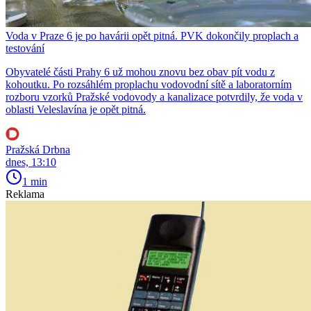
Voda v Praze 6 je po havárii opět pitná. PVK dokončily proplach a
testování
Obyvatelé části Prahy 6 už mohou znovu bez obav pít vodu z
kohoutku. Po rozsáhlém proplachu vodovodní sítě a laboratorním
rozboru vzorků Pražské vodovody a kanalizace potvrdily, že voda v
oblasti Veleslavína je opět pitná.
Pražská Drbna
dnes, 13:10
1 min
Reklama