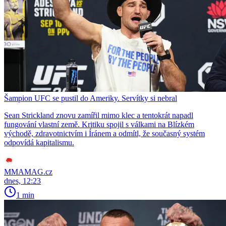
Šampion UFC se pustil do Ameriky. Servítky si nebral
Sean Strickland znovu zamířil mimo klec a tentokrát napadl
fungování vlastní země. Kritiku spojil s válkami na Blízkém
východě, zdravotnictvím i Íránem a odmítl, že současný systém
odpovídá kapitalismu.
MMAMAG.cz
dnes, 12:23
1 min