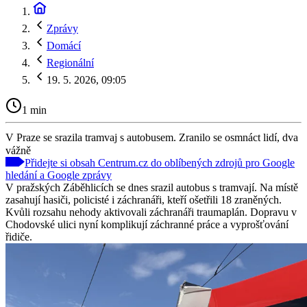
Zprávy
Domácí
Regionální
19. 5. 2026, 09:05
1 min
V Praze se srazila tramvaj s autobusem. Zranilo se osmnáct lidí, dva
vážně
Přidejte si obsah Centrum.cz do oblíbených zdrojů pro Google
hledání a Google zprávy
V pražských Záběhlicích se dnes srazil autobus s tramvají. Na místě
zasahují hasiči, policisté i záchranáři, kteří ošetřili 18 zraněných.
Kvůli rozsahu nehody aktivovali záchranáři traumaplán. Dopravu v
Chodovské ulici nyní komplikují záchranné práce a vyprošťování
řidiče.