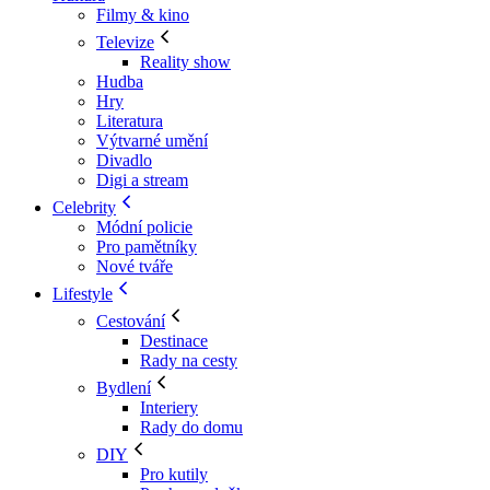
Filmy & kino
Televize
Reality show
Hudba
Hry
Literatura
Výtvarné umění
Divadlo
Digi a stream
Celebrity
Módní policie
Pro pamětníky
Nové tváře
Lifestyle
Cestování
Destinace
Rady na cesty
Bydlení
Interiery
Rady do domu
DIY
Pro kutily