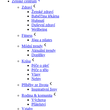
Ženské centrum
Zdraví
Ženské zdraví
Babiččina lékárna
Hubnutí
Duševní zdraví
Wellbeing
Fitness
Jóga a pilates
Módní trendy
Aktuální trendy
Doplňky
Krása
Péče o pleť
Péče o tělo
Vlasy
Nehty
Příběhy ze života
Inspirativní ženy
Rodina & komunita
Výchova
Přátelství
Vztahy