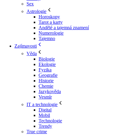
Sex
Astrologie
Horoskopy
Tarot a karty
Andělé a tajemná znamení
Numerologie
Tajemno
Zajímavosti
Věda
Biologie
Ekologie
Fyzika
Geografie
Historie
Chemie
Jazykověda
Vesmír
IT a technologie
Digital
Mobil
Technologie
Trendy
True crime