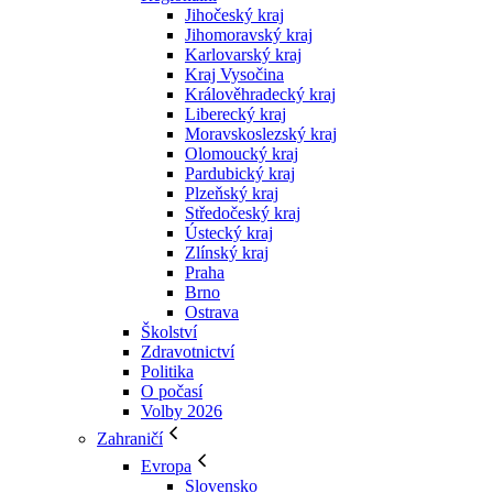
Jihočeský kraj
Jihomoravský kraj
Karlovarský kraj
Kraj Vysočina
Králověhradecký kraj
Liberecký kraj
Moravskoslezský kraj
Olomoucký kraj
Pardubický kraj
Plzeňský kraj
Středočeský kraj
Ústecký kraj
Zlínský kraj
Praha
Brno
Ostrava
Školství
Zdravotnictví
Politika
O počasí
Volby 2026
Zahraničí
Evropa
Slovensko