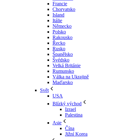
Francie
Chorvatsko
Island
Itálie
Německo
Polsko
Rakousko
Řecko
Rusko
Španělsko
Švédsko
Velká Británie
Rumunsko
Válka na Ukrajině
Maďarsko
Svět
USA
Blízký východ
Izrael
Palestina
Asie
Čína
Jižní Korea