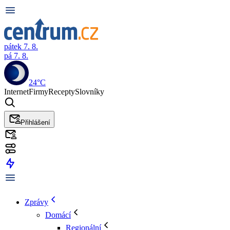
pátek 7. 8.
pá 7. 8.
24°C
Internet
Firmy
Recepty
Slovníky
Přihlášení
Zprávy
Domácí
Regionální