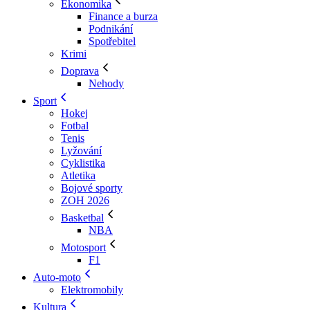
Ekonomika
Finance a burza
Podnikání
Spotřebitel
Krimi
Doprava
Nehody
Sport
Hokej
Fotbal
Tenis
Lyžování
Cyklistika
Atletika
Bojové sporty
ZOH 2026
Basketbal
NBA
Motosport
F1
Auto-moto
Elektromobily
Kultura