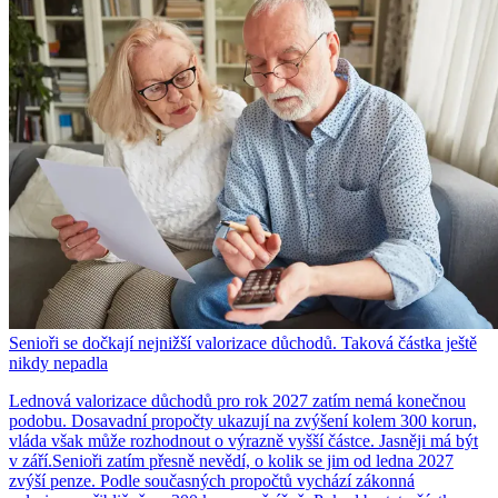
Senioři se dočkají nejnižší valorizace důchodů. Taková částka ještě
nikdy nepadla
Lednová valorizace důchodů pro rok 2027 zatím nemá konečnou
podobu. Dosavadní propočty ukazují na zvýšení kolem 300 korun,
vláda však může rozhodnout o výrazně vyšší částce. Jasněji má být
v září.Senioři zatím přesně nevědí, o kolik se jim od ledna 2027
zvýší penze. Podle současných propočtů vychází zákonná