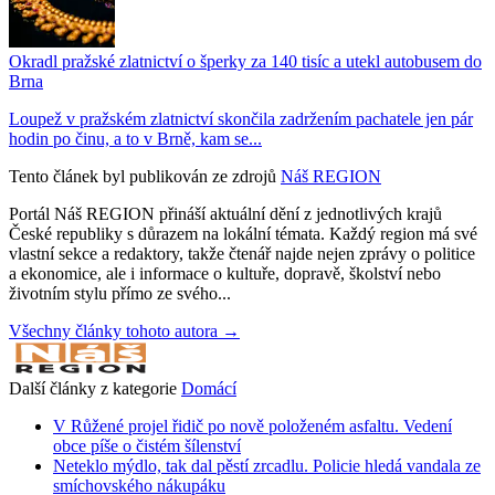
Okradl pražské zlatnictví o šperky za 140 tisíc a utekl autobusem do
Brna
Loupež v pražském zlatnictví skončila zadržením pachatele jen pár
hodin po činu, a to v Brně, kam se...
Tento článek byl publikován ze zdrojů
Náš REGION
Portál Náš REGION přináší aktuální dění z jednotlivých krajů
České republiky s důrazem na lokální témata. Každý region má své
vlastní sekce a redaktory, takže čtenář najde nejen zprávy o politice
a ekonomice, ale i informace o kultuře, dopravě, školství nebo
životním stylu přímo ze svého...
Všechny články tohoto autora →
Další články z kategorie
Domácí
V Růžené projel řidič po nově položeném asfaltu. Vedení
obce píše o čistém šílenství
Neteklo mýdlo, tak dal pěstí zrcadlu. Policie hledá vandala ze
smíchovského nákupáku