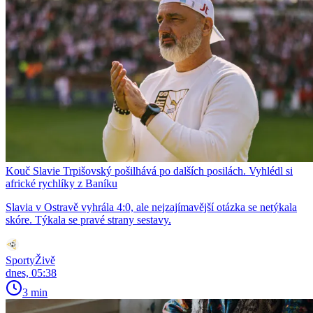
Kouč Slavie Trpišovský pošilhává po dalších posilách. Vyhlédl si
africké rychlíky z Baníku
Slavia v Ostravě vyhrála 4:0, ale nejzajímavější otázka se netýkala
skóre. Týkala se pravé strany sestavy.
SportyŽivě
dnes, 05:38
3 min