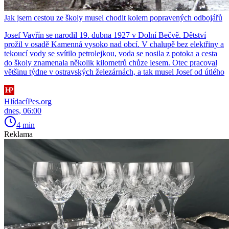
Jak jsem cestou ze školy musel chodit kolem popravených odbojářů
Josef Vavřín se narodil 19. dubna 1927 v Dolní Bečvě. Dětství
prožil v osadě Kamenná vysoko nad obcí. V chalupě bez elektřiny a
tekoucí vody se svítilo petrolejkou, voda se nosila z potoka a cesta
do školy znamenala několik kilometrů chůze lesem. Otec pracoval
většinu týdne v ostravských železárnách, a tak musel Josef od útlého
HlídacíPes.org
dnes, 06:00
4 min
Reklama