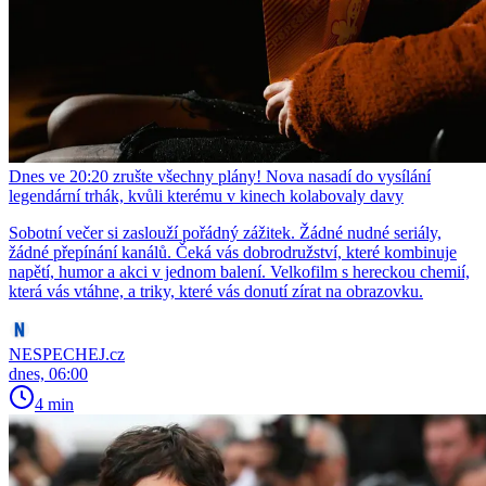
Dnes ve 20:20 zrušte všechny plány! Nova nasadí do vysílání
legendární trhák, kvůli kterému v kinech kolabovaly davy
Sobotní večer si zaslouží pořádný zážitek. Žádné nudné seriály,
žádné přepínání kanálů. Čeká vás dobrodružství, které kombinuje
napětí, humor a akci v jednom balení. Velkofilm s hereckou chemií,
která vás vtáhne, a triky, které vás donutí zírat na obrazovku.
NESPECHEJ.cz
dnes, 06:00
4 min