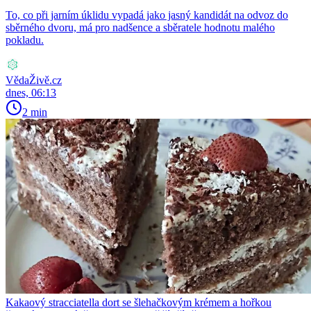
To, co při jarním úklidu vypadá jako jasný kandidát na odvoz do
sběrného dvoru, má pro nadšence a sběratele hodnotu malého
pokladu.
VědaŽivě.cz
dnes, 06:13
2 min
Kakaový stracciatella dort se šlehačkovým krémem a hořkou