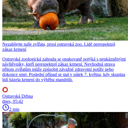
Nezabíjejte naše zvířata, prosí ostravská zoo. Lidé nerespektují
zákaz krmení
Ostravská zoologická zahrada se opakovaně potýká s neukázněnými
návštěvníky, kteří nerespektují zákaz krmení. Nevhodná strava
přitom zvířatům může způsobit závažné zdravotní potíže nebo
dokonce smrt. Poslední případ se stal v pátek 7. května, kdy skupina
lidí házela krmení do výběhu mandrilů.
Ostravská Drbna
dnes, 05:42
2 min