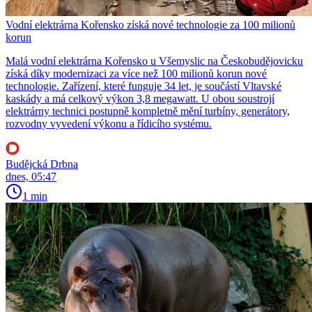
Vodní elektrárna Kořensko získá nové technologie za 100 milionů
korun
Malá vodní elektrárna Kořensko u Všemyslic na Českobudějovicku
získá díky modernizaci za více než 100 milionů korun nové
technologie. Zařízení, které funguje 34 let, je součástí Vltavské
kaskády a má celkový výkon 3,8 megawatt. U obou soustrojí
elektrárny technici postupně kompletně mění turbíny, generátory,
rozvodny vyvedení výkonu a řídicího systému.
Budějcká Drbna
dnes, 05:47
1 min