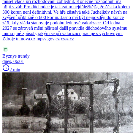
muset vláda při rozhodování zohlednit. Konečné rozhodnutí má
přijít v září Pro důchodce je tak zatím nejdůležitější, že částka kolem
300 korun není definitivní. Ve hře zůstává také Juchelkův návrh na
zvýšení přibližně o 600 korun. Jasno má být nejpozději do konce
září, kdy vláda stanovuje podobu lednové valorizace. Od ledna
2027 se zároveň mění některá další pravidla důchodového systému,
mimo jiné způsob, jakým se při valorizaci pracuje s výchovným.
Zdroje tn.nova.cz mpsv.gov.cz cssz.cz
Byznys trendy
dnes, 06:01
2 min