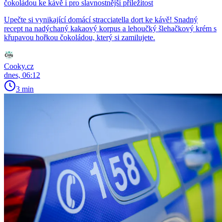
čokoládou ke kávě i pro slavnostnější příležitost
Upečte si vynikající domácí stracciatella dort ke kávě! Snadný
recept na nadýchaný kakaový korpus a lehoučký šlehačkový krém s
křupavou hořkou čokoládou, který si zamilujete.
Cooky.cz
dnes, 06:12
3 min