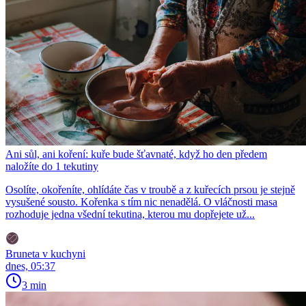
Ani sůl, ani koření: kuře bude šťavnaté, když ho den předem
naložíte do 1 tekutiny
Osolíte, okořeníte, ohlídáte čas v troubě a z kuřecích prsou je stejně
vysušené sousto. Kořenka s tím nic nenadělá. O vláčnosti masa
rozhoduje jedna všední tekutina, kterou mu dopřejete už...
Bruneta v kuchyni
dnes, 05:37
3 min