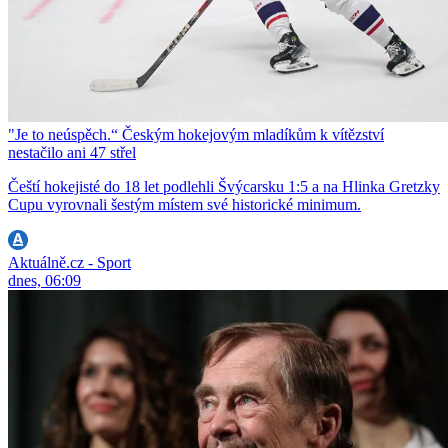
"Je to neúspěch.“ Českým hokejovým mladíkům k vítězství
nestačilo ani 47 střel
Čeští hokejisté do 18 let podlehli Švýcarsku 1:5 a na Hlinka Gretzky
Cupu vyrovnali šestým místem své historické minimum.
Aktuálně.cz - Sport
dnes, 06:09