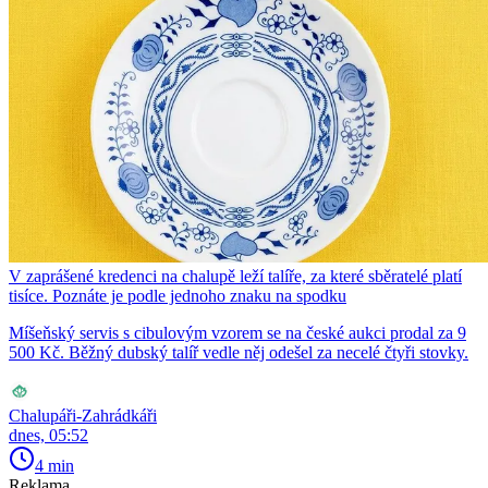
V zaprášené kredenci na chalupě leží talíře, za které sběratelé platí
tisíce. Poznáte je podle jednoho znaku na spodku
Míšeňský servis s cibulovým vzorem se na české aukci prodal za 9
500 Kč. Běžný dubský talíř vedle něj odešel za necelé čtyři stovky.
Chalupáři-Zahrádkáři
dnes, 05:52
4 min
Reklama