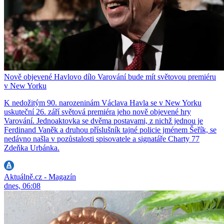
Nově objevené Havlovo dílo Varování bude mít světovou premiéru
v New Yorku
K nedožitým 90. narozeninám Václava Havla se v New Yorku
uskuteční 26. září světová premiéra jeho nově objevené hry
Varování. Jednoaktovka se dvěma postavami, z nichž jednou je
Ferdinand Vaněk a druhou příslušník tajné policie jménem Šeřík, se
nedávno našla v pozůstalosti spisovatele a signatáře Charty 77
Zdeňka Urbánka.
Aktuálně.cz - Magazín
dnes, 06:08