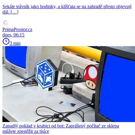
Sekáte trávník jako hodinky, a klíšťata se na zahradě přesto objevují
dál. […]
PrimaProstor.cz
dnes, 06:15
3 min
Zapadlý poklad v krabici od bot: Zaprášený počítač ze sklepa
můžete zpeněžit za tisíce