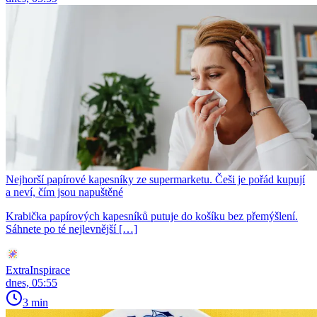
Nejhorší papírové kapesníky ze supermarketu. Češi je pořád kupují
a neví, čím jsou napuštěné
Krabička papírových kapesníků putuje do košíku bez přemýšlení.
Sáhnete po té nejlevnější […]
ExtraInspirace
dnes, 05:55
3 min