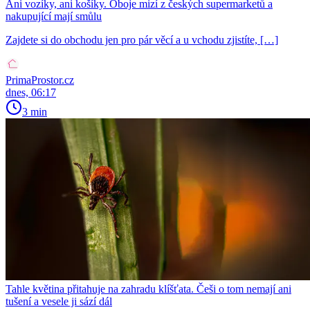
Ani vozíky, ani košíky. Oboje mizí z českých supermarketů a
nakupující mají smůlu
Zajdete si do obchodu jen pro pár věcí a u vchodu zjistíte, […]
PrimaProstor.cz
dnes, 06:17
3 min
Tahle květina přitahuje na zahradu klíšťata. Češi o tom nemají ani
tušení a vesele ji sází dál