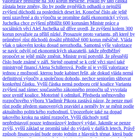
valorizace přibližně na 300 korun měsíčně. Pokud by tato částka
zůstala beze změny, šlo by podle nynějších odhadů o nejnižší
zvýšení důchodů za posledních deset let. Konečné číslo ale ještě
není uzavřené a do výpočtu se promítne další ekonomický vývoj.
Juchelka chce zvýšení přiblížit 600 korunám Ministr práce a
sociálních věcí Aleš Juchelka už dříve uvedl, že zvýšení kolem 300
korun považuje za příliš nízké. Prosazuje proto variantu, při které by
průměrný růst důchodů dosáhl přibližně 600 korun měsíčně. Vláda
však o takovém kroku dosud nerozhodla. Samotná výše valorizace
se navíc odvíjí od ekonomických ukazatelů, takže předběžný
propočet se ještě může změnit. Ministr nyní potvrdil, že přesnější
číslo bude známé v září. Stejně opatrně se k celé věci staví také
ministryně financí Alena Schillerová. Podle ní je vyšší valorizace
jednou z možností, kterou bude kabinet řešit, ale dokud vláda nemá
definitivní výpočty a společnou dohodu, nechce seniorům slibovat
konkrétní částku. Vyšší částka nemá podporu celé koalice Varianta
zvýšení nad rámec současného zákonného propočtu už vyvolala
spor uvnitř koalice. Motoristé ji odmítají. Předseda sněmovního
rozpočtového výboru Vladimír Pikora zastává názor, že penze mají
růst podle předem stanovených pravidel a neměly by se měnit podle
aktuálního politického rozhodnutí. Upozorňuje také na dopad
takového kroku na státní rozpočet. Vyšší důchody totiž
nepředstavují pouze jednorázový lednový výdaj. Jakmile se penze
zvýší, vyšší základ se promítá také do výdajů v dalších letech. Právě
způsob financování bude proto jedním z hlavních témat, která bude