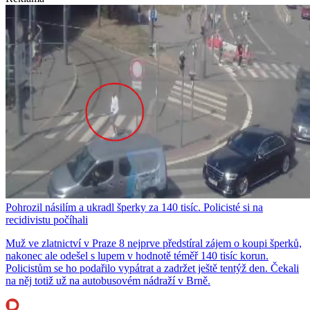
Pohrozil násilím a ukradl šperky za 140 tisíc. Policisté si na
recidivistu počíhali
Muž ve zlatnictví v Praze 8 nejprve předstíral zájem o koupi šperků,
nakonec ale odešel s lupem v hodnotě téměř 140 tisíc korun.
Policistům se ho podařilo vypátrat a zadržet ještě tentýž den. Čekali
na něj totiž už na autobusovém nádraží v Brně.