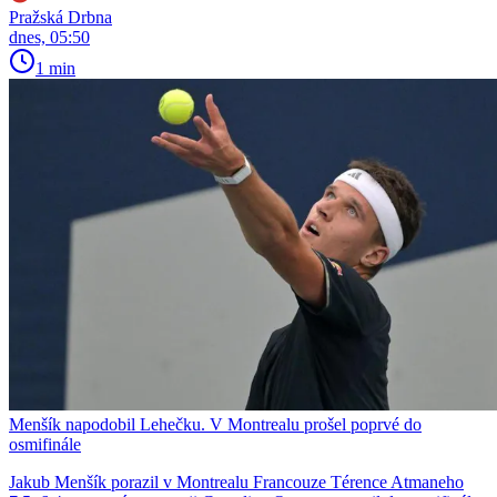
Pražská Drbna
dnes, 05:50
1 min
Menšík napodobil Lehečku. V Montrealu prošel poprvé do
osmifinále
Jakub Menšík porazil v Montrealu Francouze Térence Atmaneho