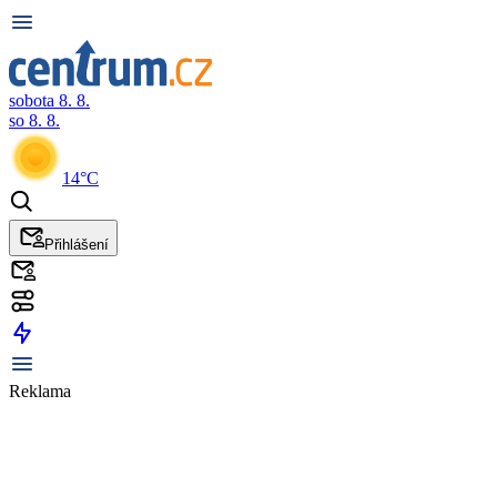
sobota 8. 8.
so 8. 8.
14°C
Přihlášení
Reklama