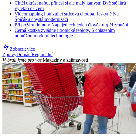
Chtěl ukrást naftu, přinesl si ale malý kanystr. Dvě stě litrů
vyteklo na zem
Videomapping i pulzující srdcová chodba. Jeskyně Na
Špičáku chystá modernizaci
Při požáru domu v Napajedlech jeden člověk utrpěl zranění
Černá kostka zvládne i tropické teploty. S chlazením
pomůžou moderní technologie
Zobrazit více
Zprávy
Domácí
Regionální
Vybrali jsme pro vás
Magazíny a zajímavosti