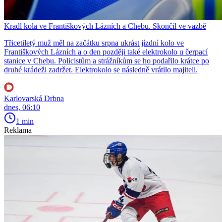
Kradl kola ve Františkových Lázních a Chebu. Skončil ve vazbě
Třicetiletý muž měl na začátku srpna ukrást jízdní kolo ve
Františkových Lázních a o den později také elektrokolo u čerpací
stanice v Chebu. Policistům a strážníkům se ho podařilo krátce po
druhé krádeži zadržet. Elektrokolo se následně vrátilo majiteli.
Karlovarská Drbna
dnes, 06:10
1 min
Reklama