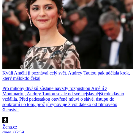
Kvůli Amélii ji poznával celý svět. Audrey Tautou pak udělala krok,
který málokdo čekal
Pro miliony diváků zůstane navždy rozpustilou Amélií z
Montmartru, Audrey Tautou se ale od své nejslavnější role dávno
vzdálila. Před padesátkou otevřeně mluví o slávě, ústupu do
soukromí i o tom, proč jí vyhovuje život daleko od filmového
šílenství.
Žena.cz
dnes, 05:59