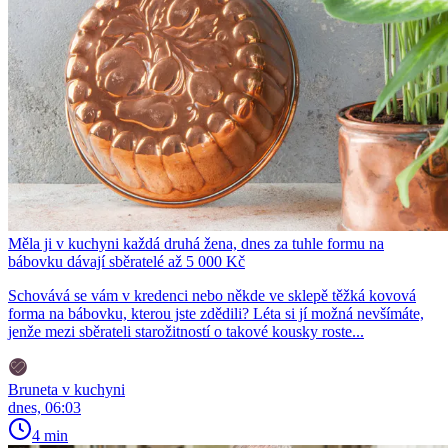
Měla ji v kuchyni každá druhá žena, dnes za tuhle formu na
bábovku dávají sběratelé až 5 000 Kč
Schovává se vám v kredenci nebo někde ve sklepě těžká kovová
forma na bábovku, kterou jste zdědili? Léta si jí možná nevšímáte,
jenže mezi sběrateli starožitností o takové kousky roste...
Bruneta v kuchyni
dnes, 06:03
4 min