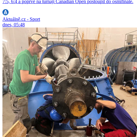
7:5, 6:4 a poprvé na turnaji Canadian Open postoupil do osmifinále.
Aktuálně.cz - Sport
dnes, 05:48