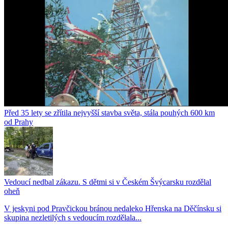
Před 35 lety se zřítila nejvyšší stavba světa, stála pouhých 600 km
od Prahy
Vedoucí nedbal zákazu. S dětmi si v Českém Švýcarsku rozdělal
oheň
V jeskyni pod Pravčickou bránou nedaleko Hřenska na Děčínsku si
skupina nezletilých s vedoucím rozdělala...