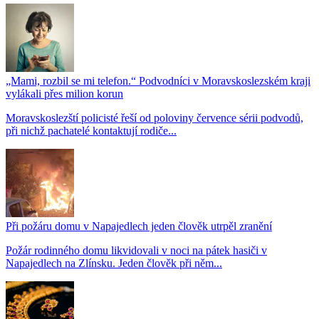
„Mami, rozbil se mi telefon.“ Podvodníci v Moravskoslezském kraji
vylákali přes milion korun
Moravskoslezští policisté řeší od poloviny července sérii podvodů,
při nichž pachatelé kontaktují rodiče...
Při požáru domu v Napajedlech jeden člověk utrpěl zranění
Požár rodinného domu likvidovali v noci na pátek hasiči v
Napajedlech na Zlínsku. Jeden člověk při něm...