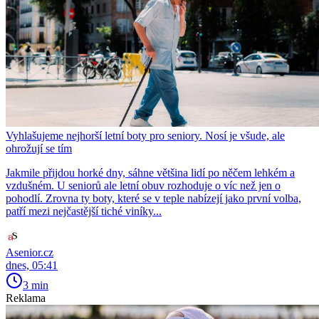
Vyhlašujeme nejhorší letní boty pro seniory. Nosí je všude, ale
ohrožují se tím
Jakmile přijdou horké dny, sáhne většina lidí po něčem lehkém a
vzdušném. U seniorů ale letní obuv rozhoduje o víc než jen o
pohodlí. Zrovna ty boty, které se v teple nabízejí jako první volba,
patří mezi nejčastější tiché viníky...
Asenior.cz
dnes, 05:41
3 min
Reklama