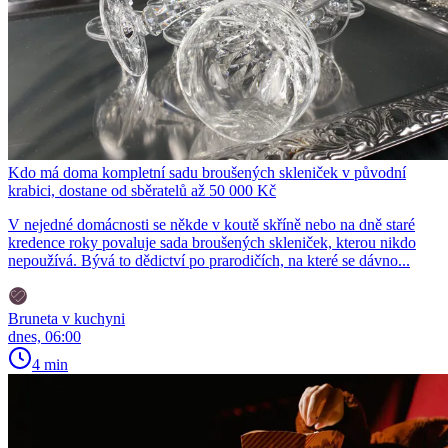
Kdo má doma kompletní sadu broušených skleniček v původní
krabici, dostane od sběratelů až 50 000 Kč
V nejedné domácnosti se někde v koutě skříně nebo na dně staré
kredence roky povaluje sada broušených skleniček, kterou nikdo
nepoužívá. Bývá to dědictví po prarodičích, na které se dávno...
Bruneta v kuchyni
dnes, 06:00
4 min