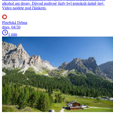
alkohol ani drogy. Důvod podivné jízdy byl tentokrát úplně jiný.
Video najdete pod článkem.
Plzeňská Drbna
dnes, 04:50
1 min