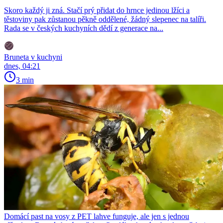
Skoro každý ji zná. Stačí prý přidat do hrnce jedinou lžíci a
těstoviny pak zůstanou pěkně oddělené, žádný slepenec na talíři.
Rada se v českých kuchyních dědí z generace na...
Bruneta v kuchyni
dnes, 04:21
3 min
Domácí past na vosy z PET lahve funguje, ale jen s jednou