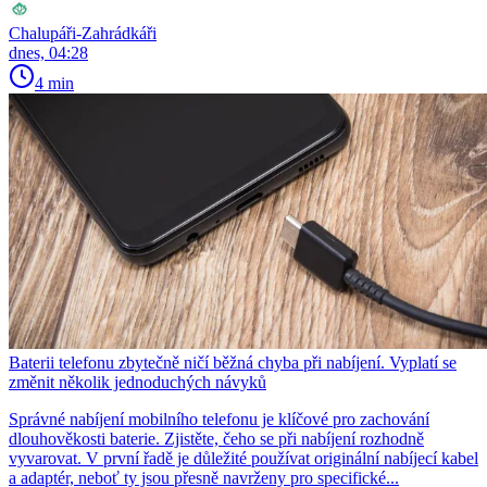
Chalupáři-Zahrádkáři
dnes, 04:28
4 min
Baterii telefonu zbytečně ničí běžná chyba při nabíjení. Vyplatí se
změnit několik jednoduchých návyků
Správné nabíjení mobilního telefonu je klíčové pro zachování
dlouhověkosti baterie. Zjistěte, čeho se při nabíjení rozhodně
vyvarovat. V první řadě je důležité používat originální nabíjecí kabel
a adaptér, neboť ty jsou přesně navrženy pro specifické...