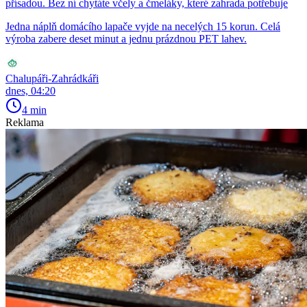
přísadou. Bez ní chytáte včely a čmeláky, které zahrada potřebuje
Jedna náplň domácího lapače vyjde na necelých 15 korun. Celá
výroba zabere deset minut a jednu prázdnou PET lahev.
Chalupáři-Zahrádkáři
dnes, 04:20
4 min
Reklama