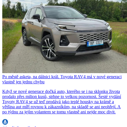
Po městě asketa, na dálnici král. Toyota RAV4 má v nové generaci
vlastně jen jednu chybu
Když se nové generace dočká auto, kterého se i na sklonku života
prodalo přes milion kusů, strhne to velkou pozornost. Šesté vydání
Toyoty RAV4 se už teď prodává jako teplé housky na krámě a
většina aut míří rovnou k zákazníkům, na skladě se ani neohřejí. A
po týdnu za jejím volantem se tomu vlastně ani nejde moc divit.