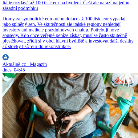
Itálie rozdává až 100 tisíc eur na bydlení. Češi ale narazí na jednu
zásadní podmínku
Domy za symbolické euro nebo dotace až 100 tisíc eur vypadají
jako splněný sen. Ve skutečnosti ale italské regiony nehledají
investory ani majitele prázdninových chalup. Potřebují nové
sousedy. Kdo chce veřejné peníze získat, musí se často skutečně
přestěhovat, zřídit si v obci hlavní bydliště a investovat další desítky
až stovky tisíc eur do rekonstrukce.
Aktuálně.cz - Magazín
dnes, 04:45