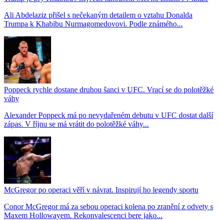
Ali Abdelaziz přišel s nečekaným detailem o vztahu Donalda
Trumpa k Khabibu Nurmagomedovovi. Podle známého...
Poppeck rychle dostane druhou šanci v UFC. Vrací se do polotěžké
váhy
Alexander Poppeck má po nevydařeném debutu v UFC dostat další
zápas. V říjnu se má vrátit do polotěžké váhy...
McGregor po operaci věří v návrat. Inspirují ho legendy sportu
Conor McGregor má za sebou operaci kolena po zranění z odvety s
Maxem Hollowayem. Rekonvalescenci bere jako...