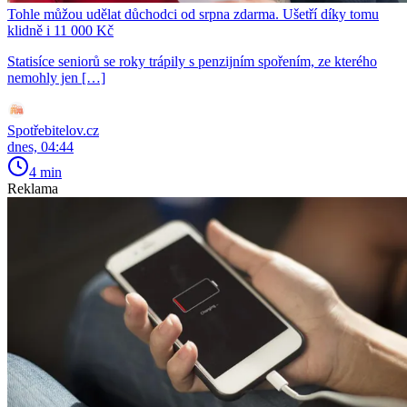
Tohle můžou udělat důchodci od srpna zdarma. Ušetří díky tomu
klidně i 11 000 Kč
Statisíce seniorů se roky trápily s penzijním spořením, ze kterého
nemohly jen […]
Spotřebitelov.cz
dnes, 04:44
4 min
Reklama