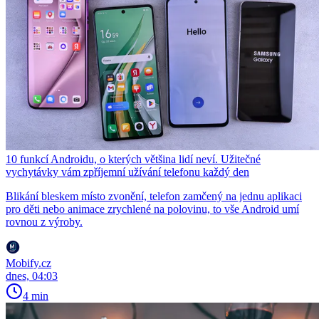
10 funkcí Androidu, o kterých většina lidí neví. Užitečné
vychytávky vám zpříjemní užívání telefonu každý den
Blikání bleskem místo zvonění, telefon zamčený na jednu aplikaci
pro děti nebo animace zrychlené na polovinu, to vše Android umí
rovnou z výroby.
Mobify.cz
dnes, 04:03
4 min