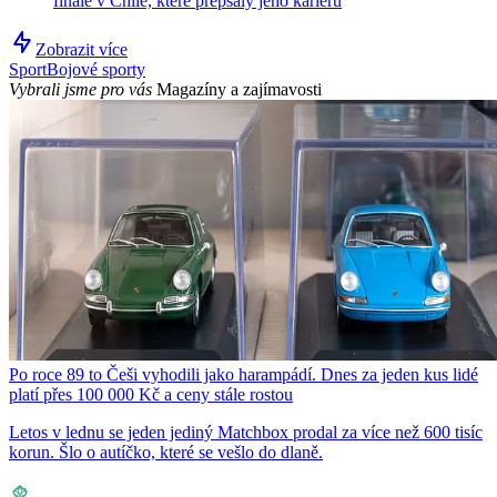
finále v Chile, které přepsaly jeho kariéru
Zobrazit více
Sport
Bojové sporty
Vybrali jsme pro vás
Magazíny a zajímavosti
Po roce 89 to Češi vyhodili jako harampádí. Dnes za jeden kus lidé
platí přes 100 000 Kč a ceny stále rostou
Letos v lednu se jeden jediný Matchbox prodal za více než 600 tisíc
korun. Šlo o autíčko, které se vešlo do dlaně.