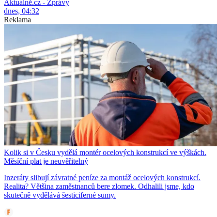
Aktuálně.cz - Zprávy
dnes, 04:32
Reklama
Kolik si v Česku vydělá montér ocelových konstrukcí ve výškách.
Měsíční plat je neuvěřitelný
Inzeráty slibují závratné peníze za montáž ocelových konstrukcí.
Realita? Většina zaměstnanců bere zlomek. Odhalili jsme, kdo
skutečně vydělává šesticiferné sumy.