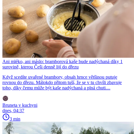
Ani mléko, ani máslo: bramborová kaše bude nadýchaná díky 1
surovině, kterou Češi denně lijí do dřezu
Když scedíte uvařené brambory, obsah hrnce většinou putuje
rovnou do dřezu. Málokdo přitom tuší, že se v tu chvíli zbavuje
toho, díky čemu může být kaše nadýchaná a plná chuti....
Bruneta v kuchyni
dnes, 04:37
3 min