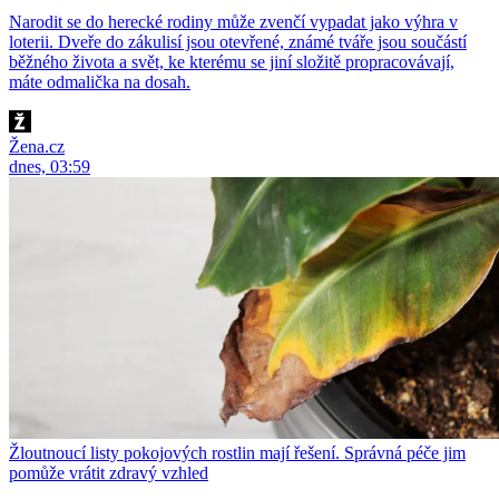
Narodit se do herecké rodiny může zvenčí vypadat jako výhra v
loterii. Dveře do zákulisí jsou otevřené, známé tváře jsou součástí
běžného života a svět, ke kterému se jiní složitě propracovávají,
máte odmalička na dosah.
Žena.cz
dnes, 03:59
Žloutnoucí listy pokojových rostlin mají řešení. Správná péče jim
pomůže vrátit zdravý vzhled