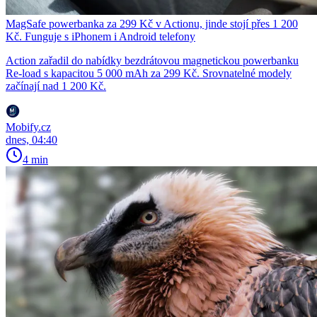
MagSafe powerbanka za 299 Kč v Actionu, jinde stojí přes 1 200
Kč. Funguje s iPhonem i Android telefony
Action zařadil do nabídky bezdrátovou magnetickou powerbanku
Re-load s kapacitou 5 000 mAh za 299 Kč. Srovnatelné modely
začínají nad 1 200 Kč.
Mobify.cz
dnes, 04:40
4 min