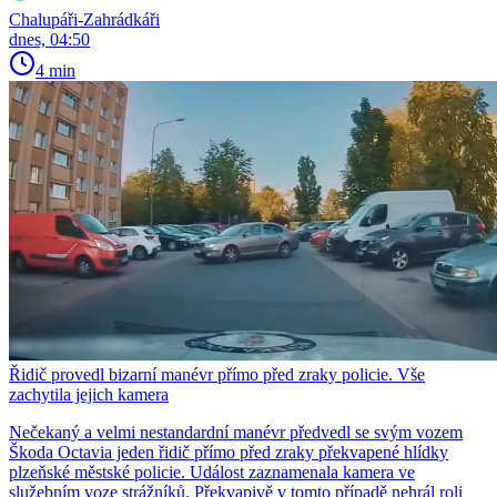
Chalupáři-Zahrádkáři
dnes, 04:50
4 min
Řidič provedl bizarní manévr přímo před zraky policie. Vše
zachytila jejich kamera
Nečekaný a velmi nestandardní manévr předvedl se svým vozem
Škoda Octavia jeden řidič přímo před zraky překvapené hlídky
plzeňské městské policie. Událost zaznamenala kamera ve
služebním voze strážníků. Překvapivě v tomto případě nehrál roli