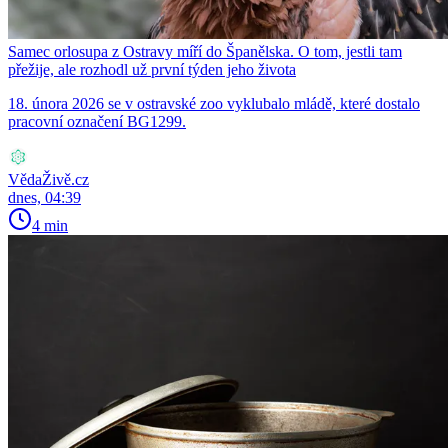
Samec orlosupa z Ostravy míří do Španělska. O tom, jestli tam
přežije, ale rozhodl už první týden jeho života
18. února 2026 se v ostravské zoo vyklubalo mládě, které dostalo
pracovní označení BG1299.
VědaŽivě.cz
dnes, 04:39
4 min