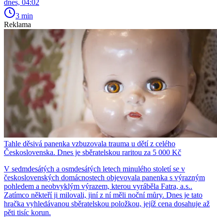
dnes, 04:02
3 min
Reklama
Tahle děsivá panenka vzbuzovala trauma u dětí z celého
Československa. Dnes je sběratelskou raritou za 5 000 Kč
V sedmdesátých a osmdesátých letech minulého století se v
československých domácnostech objevovala panenka s výrazným
pohledem a neobvyklým výrazem, kterou vyráběla Fatra, a.s..
Zatímco někteří ji milovali, jiní z ní měli noční můry. Dnes je tato
hračka vyhledávanou sběratelskou položkou, jejíž cena dosahuje až
pěti tisíc korun.