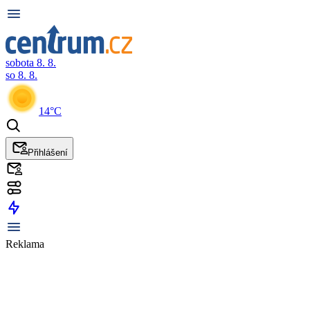
sobota 8. 8.
so 8. 8.
14°C
Přihlášení
Reklama