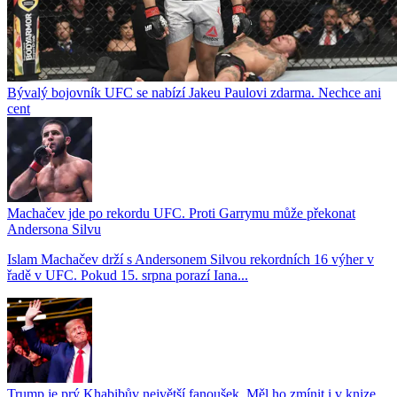
Bývalý bojovník UFC se nabízí Jakeu Paulovi zdarma. Nechce ani
cent
Machačev jde po rekordu UFC. Proti Garrymu může překonat
Andersona Silvu
Islam Machačev drží s Andersonem Silvou rekordních 16 výher v
řadě v UFC. Pokud 15. srpna porazí Iana...
Trump je prý Khabibův největší fanoušek. Měl ho zmínit i v knize