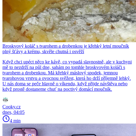
Broskvový koláč s tvarohem a drobenkou je křehký letní moučník
plný šťávy a krému, skvěle chutná i osvěží
Když chci upéct něco ke kávě, co vypadá slavnostně, ale v kuchyni
mě to nezdrží na půl dne, sahám po tomhle broskvovém koláči s
tvarohem a drobenkou. Má křehký máslový spodek, jemnou
tvarohovou vrstvu a ovocnou svěžest, která ho drží příjemně lehký.
U nás doma se peče hlavně o víkendu, když přijde návštěva nebo
když prostě dostaneme chuť na poctivý domácí moučník.
Cooky.cz
dnes, 04:05
4 min