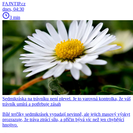
FAJNTIP.cz
dnes, 04:30
3 min
Sedmikráska na trávníku není plevel. Je to varovná kontrolka, že váš
trávník umírá a potřebuje zásah
Bílé terčíky sedmikrásek vypadají nevinně, ale jejich masový výskyt
prozrazuje, že tráva ztrácí sílu, a příčin bývá víc než jen chybějící
hnojivo.