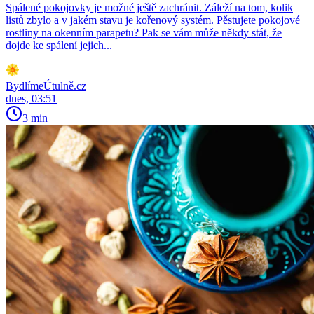
Spálené pokojovky je možné ještě zachránit. Záleží na tom, kolik
listů zbylo a v jakém stavu je kořenový systém. Pěstujete pokojové
rostliny na okenním parapetu? Pak se vám může někdy stát, že
dojde ke spálení jejich...
BydlímeÚtulně.cz
dnes, 03:51
3 min