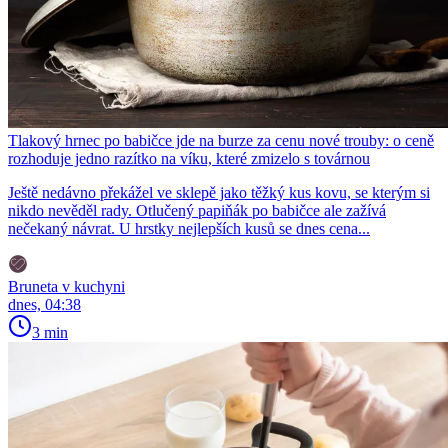
Tlakový hrnec po babičce jde na burze za cenu nové trouby: o ceně
rozhoduje jedno razítko na víku, které zmizelo s továrnou
Ještě nedávno překážel ve sklepě jako těžký kus kovu, se kterým si
nikdo nevěděl rady. Otlučený papiňák po babičce ale zažívá
nečekaný návrat. U hrstky nejlepších kusů se dnes cena...
Bruneta v kuchyni
dnes, 04:38
3 min