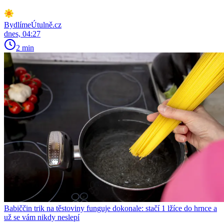
BydlímeÚtulně.cz
dnes, 04:27
2 min
Babiččin trik na těstoviny funguje dokonale: stačí 1 lžíce do hrnce a
už se vám nikdy neslepí