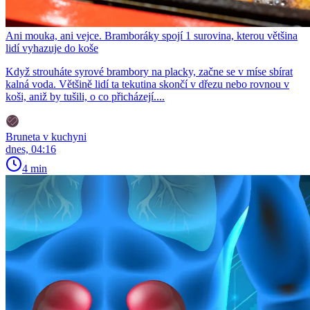
Ani mouka, ani vejce. Bramboráky spojí 1 surovina, kterou většina
lidí vyhazuje do koše
Když strouháte syrové brambory na placky, začne se v míse sbírat
kalná voda. Většině lidí ta tekutina skončí v dřezu nebo rovnou v
koši, aniž by tušili, o co přicházejí....
Bruneta v kuchyni
dnes, 04:16
4 min