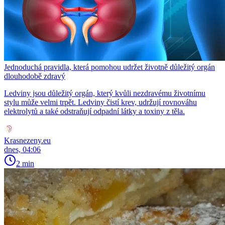
Jednoduchá pravidla, která pomohou udržet životně důležitý orgán
dlouhodobě zdravý
Ledviny jsou důležitý orgán, který kvůli nezdravému životnímu
stylu může velmi trpět. Ledviny čistí krev, udržují rovnováhu
elektrolytů a také odstraňují odpadní látky a toxiny z těla.
Krasnezeny.eu
dnes, 04:06
2 min