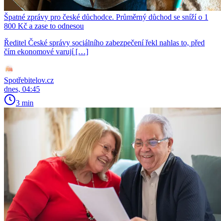
Špatné zprávy pro české důchodce. Průměrný důchod se sníží o 1
800 Kč a zase to odnesou
Ředitel České správy sociálního zabezpečení řekl nahlas to, před
čím ekonomové varují […]
Spotřebitelov.cz
dnes, 04:45
3 min