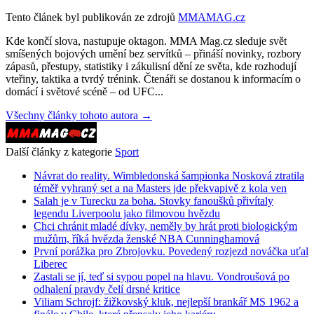
Tento článek byl publikován ze zdrojů
MMAMAG.cz
Kde končí slova, nastupuje oktagon. MMA Mag.cz sleduje svět
smíšených bojových umění bez servítků – přináší novinky, rozbory
zápasů, přestupy, statistiky i zákulisní dění ze světa, kde rozhodují
vteřiny, taktika a tvrdý trénink. Čtenáři se dostanou k informacím o
domácí i světové scéně – od UFC...
Všechny články tohoto autora →
Další články z kategorie
Sport
Návrat do reality. Wimbledonská šampionka Nosková ztratila
téměř vyhraný set a na Masters jde překvapivě z kola ven
Salah je v Turecku za boha. Stovky fanoušků přivítaly
legendu Liverpoolu jako filmovou hvězdu
Chci chránit mladé dívky, neměly by hrát proti biologickým
mužům, říká hvězda ženské NBA Cunninghamová
První porážka pro Zbrojovku. Povedený rozjezd nováčka uťal
Liberec
Zastali se jí, teď si sypou popel na hlavu. Vondroušová po
odhalení pravdy čelí drsné kritice
Viliam Schrojf: žižkovský kluk, nejlepší brankář MS 1962 a