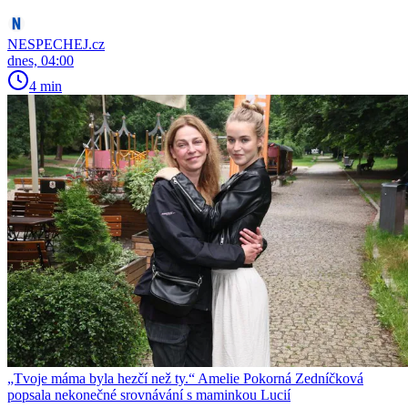
NESPECHEJ.cz
dnes, 04:00
4 min
„Tvoje máma byla hezčí než ty.“ Amelie Pokorná Zedníčková
popsala nekonečné srovnávání s maminkou Lucií