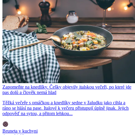
Zapomeňte na knedlíky. Češky objevily italskou večeři, po které jde
pas dolů a člověk nemá hlad
Těžká večeře s omáčkou a knedlíky sedne v žaludku jako cihla a
ráno se hlásí na pase. Italové k večeru přistupují úplně jinak. Jejich
odpověď na sytou, a přitom lehkou...
Bruneta v kuchyni