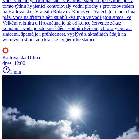
Voda v některých koupalištích v Karlovarském kraji se zhoršuje. V
tomto týdnu hygienici kontrolovaly vodní plochy s provozovatelem
na Karlovarsku. V areálu Rolava v Karlových Varech je u mola i na
pláži voda na třetím z pěti stupňů kvality a ve vodě jsou sinice. Ve
Velkém rybníku u Hroznětína je už od konce července zákaz
koupání a voda je zde znečištěná vodním květem, chlorofylem-a a
sinicemi, špatná je i průhlednost, vyplývá z aktuálních údajů na
webových stránkách krajské hygienické stanice.
Karlovarská Drbna
dnes, 12:00
1 min