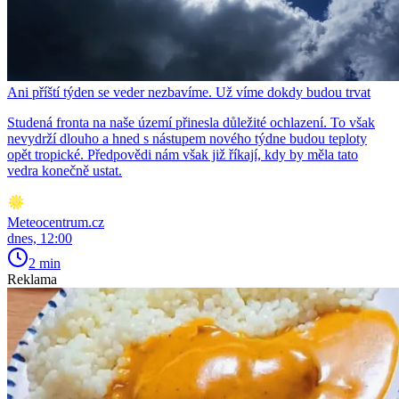
Ani příští týden se veder nezbavíme. Už víme dokdy budou trvat
Studená fronta na naše území přinesla důležité ochlazení. To však
nevydrží dlouho a hned s nástupem nového týdne budou teploty
opět tropické. Předpovědi nám však již říkají, kdy by měla tato
vedra konečně ustat.
Meteocentrum.cz
dnes, 12:00
2 min
Reklama