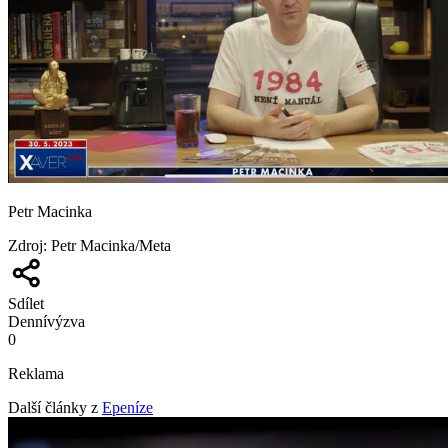
Petr Macinka
Zdroj
:
Petr Macinka/Meta
Sdílet
Denní
výzva
0
Reklama
Další články z
Epeníze