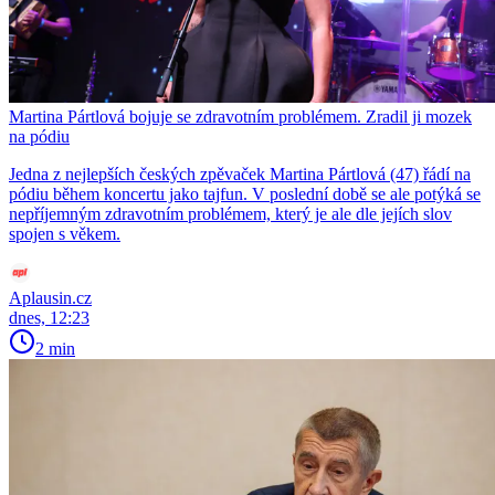
Martina Pártlová bojuje se zdravotním problémem. Zradil ji mozek
na pódiu
Jedna z nejlepších českých zpěvaček Martina Pártlová (47) řádí na
pódiu během koncertu jako tajfun. V poslední době se ale potýká se
nepříjemným zdravotním problémem, který je ale dle jejích slov
spojen s věkem.
Aplausin.cz
dnes, 12:23
2 min