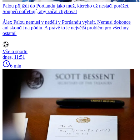
Palou přijíždí do Portlandu jako muž, kterého už nestačí porážet.
Soupeři potřebují, aby začal chybovat
Álex Palou nemusí v neděli v Portlandu vyhrát. Nemusí dokonce
ani skončit na pódiu. A právě to je největší problém pro všechny
ostatní.
Vše o sportu
dnes, 11:51
6 min