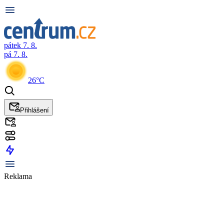
pátek 7. 8.
pá 7. 8.
26°C
Přihlášení
Reklama