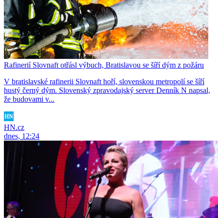
Rafinerií Slovnaft otřásl výbuch, Bratislavou se šíří dým z požáru
V bratislavské rafinerii Slovnaft hoří, slovenskou metropolí se šíří
hustý černý dým. Slovenský zpravodajský server Denník N napsal,
že budovami v...
HN.cz
dnes, 12:24