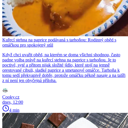
Kuřecí stehna na paprice podávaná s tarhoňou: Rodinný oběd s
omáčkou pro spokojený stůl
Když chci uvařit oběd, na kterém se doma všichni shodnou, často
padne volba právě na kuřecí stehna na paprice s tarhoňou. Je to
poctivé, syté a přitom nijak složité jídlo, které stojí na jemně
orestované cibuli, sladké paprice a smetanové omáčce. Tarhoňa k
tomu sedí překvapivě dobře, protože omáčku pěkně nasaje a na talíři
z ní není jen obyčejná příloha.
Cooky.cz
dnes, 12:00
4 min