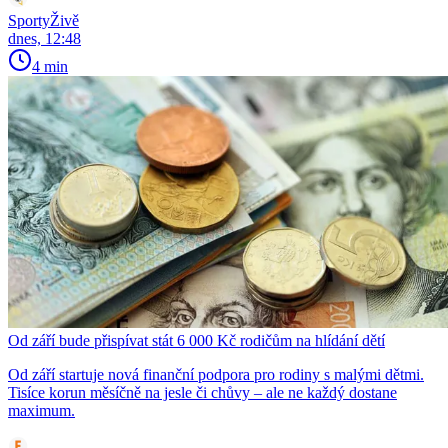
SportyŽivě
dnes, 12:48
4 min
Od září bude přispívat stát 6 000 Kč rodičům na hlídání dětí
Od září startuje nová finanční podpora pro rodiny s malými dětmi.
Tisíce korun měsíčně na jesle či chůvy – ale ne každý dostane
maximum.