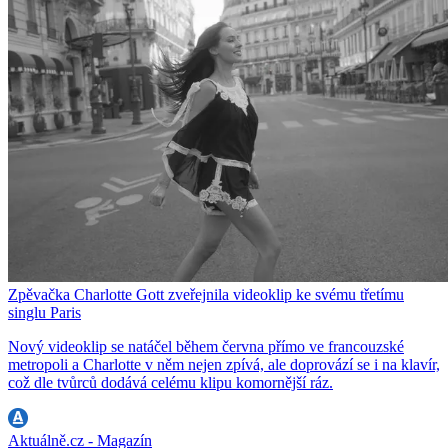
Zpěvačka Charlotte Gott zveřejnila videoklip ke svému třetímu
singlu Paris
Nový videoklip se natáčel během června přímo ve francouzské
metropoli a Charlotte v něm nejen zpívá, ale doprovází se i na klavír,
což dle tvůrců dodává celému klipu komornější ráz.
Aktuálně.cz - Magazín