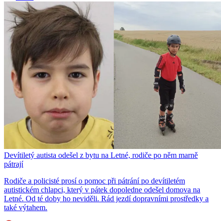
Devítiletý autista odešel z bytu na Letné, rodiče po něm marně
pátrají
Rodiče a policisté prosí o pomoc při pátrání po devítiletém
autistickém chlapci, který v pátek dopoledne odešel domova na
Letné. Od té doby ho neviděli. Rád jezdí dopravními prostředky a
také výtahem.