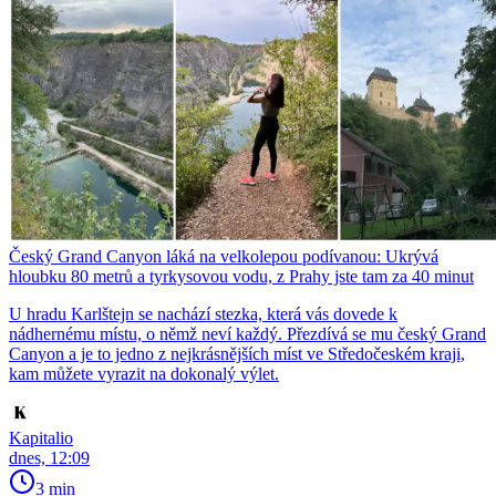
Český Grand Canyon láká na velkolepou podívanou: Ukrývá
hloubku 80 metrů a tyrkysovou vodu, z Prahy jste tam za 40 minut
U hradu Karlštejn se nachází stezka, která vás dovede k
nádhernému místu, o němž neví každý. Přezdívá se mu český Grand
Canyon a je to jedno z nejkrásnějších míst ve Středočeském kraji,
kam můžete vyrazit na dokonalý výlet.
Kapitalio
dnes, 12:09
3 min