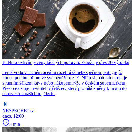
El Niño ovlivňuje ceny běžných potravin. Zdražuje přes 20 výrobků
Teplá voda v Tichém oceánu rozehrává nebezpečnou partii, jejíž
konec pocítíte přímo ve své peněžence. El Niño si málokdo spojuje
s ranním šálkem kávy nebo nákupem rýže v českém supermarketu.
Přesto existuje neviditelný řetězec, který promítá změny klimatu do
cenovek na našich regálech.
NESPECHEJ.cz
dnes, 12:00
3 min