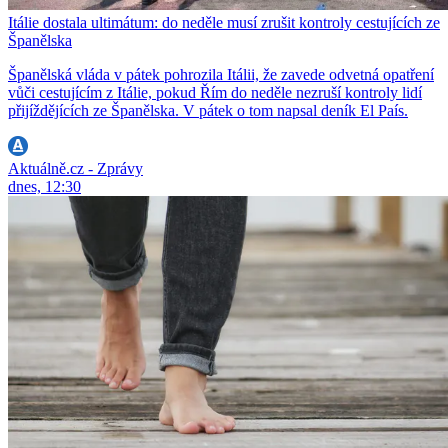
Itálie dostala ultimátum: do neděle musí zrušit kontroly cestujících ze
Španělska
Španělská vláda v pátek pohrozila Itálii, že zavede odvetná opatření
vůči cestujícím z Itálie, pokud Řím do neděle nezruší kontroly lidí
přijíždějících ze Španělska. V pátek o tom napsal deník El País.
Aktuálně.cz - Zprávy
dnes, 12:30