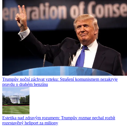
Trumpův noční záchvat vzteku: Strašení komunismem nezakryje
pravdu o drahém benzínu
Estetika nad zdravým rozumem: Trumpův rozmar nechal rozbít
rozestavěný heliport za miliony