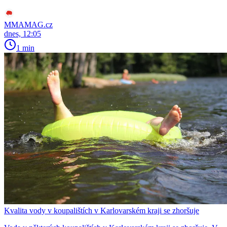
MMAMAG.cz
dnes, 12:05
1 min
Kvalita vody v koupalištích v Karlovarském kraji se zhoršuje