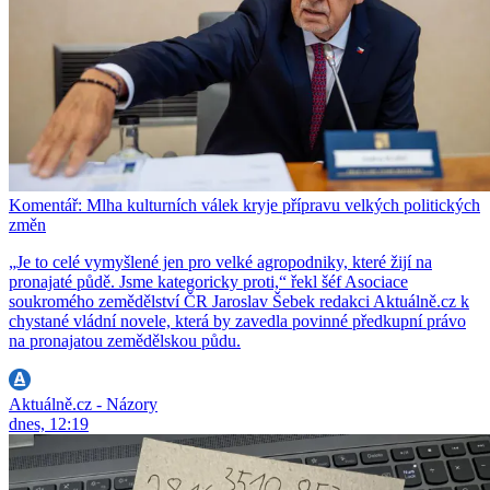
Komentář: Mlha kulturních válek kryje přípravu velkých politických
změn
„Je to celé vymyšlené jen pro velké agropodniky, které žijí na
pronajaté půdě. Jsme kategoricky proti,“ řekl šéf Asociace
soukromého zemědělství ČR Jaroslav Šebek redakci Aktuálně.cz k
chystané vládní novele, která by zavedla povinné předkupní právo
na pronajatou zemědělskou půdu.
Aktuálně.cz - Názory
dnes, 12:19