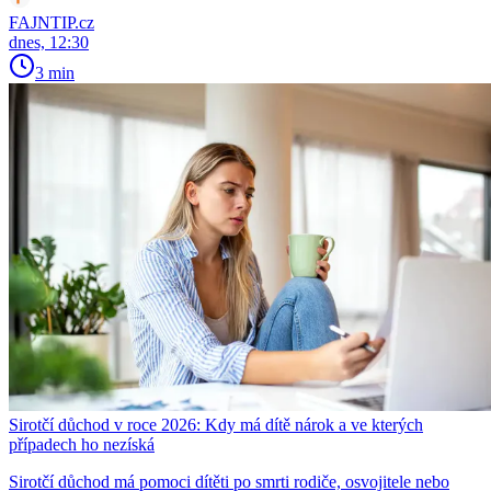
FAJNTIP.cz
dnes, 12:30
3 min
Sirotčí důchod v roce 2026: Kdy má dítě nárok a ve kterých
případech ho nezíská
Sirotčí důchod má pomoci dítěti po smrti rodiče, osvojitele nebo