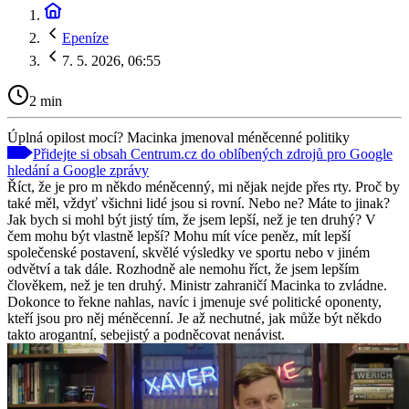
Epeníze
7. 5. 2026, 06:55
2 min
Úplná opilost mocí? Macinka jmenoval méněcenné politiky
Přidejte si obsah Centrum.cz do oblíbených zdrojů pro Google
hledání a Google zprávy
Říct, že je pro m někdo méněcenný, mi nějak nejde přes rty. Proč by
také měl, vždyť všichni lidé jsou si rovní. Nebo ne? Máte to jinak?
Jak bych si mohl být jistý tím, že jsem lepší, než je ten druhý? V
čem mohu být vlastně lepší? Mohu mít více peněz, mít lepší
společenské postavení, skvělé výsledky ve sportu nebo v jiném
odvětví a tak dále. Rozhodně ale nemohu říct, že jsem lepším
člověkem, než je ten druhý. Ministr zahraničí Macinka to zvládne.
Dokonce to řekne nahlas, navíc i jmenuje své politické oponenty,
kteří jsou pro něj méněcenní. Je až nechutné, jak může být někdo
takto arogantní, sebejistý a podněcovat nenávist.