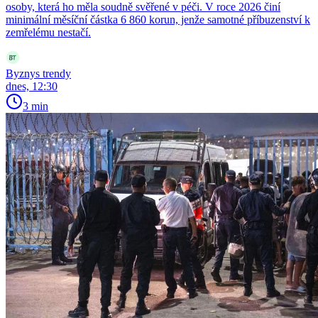
osoby, která ho měla soudně svěřené v péči. V roce 2026 činí
minimální měsíční částka 6 860 korun, jenže samotné příbuzenství k
zemřelému nestačí.
Byznys trendy
dnes, 12:30
3 min