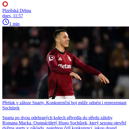
Plzeňská Drbna
dnes, 11:57
1 min
Přetlak v záloze Sparty. Konkurenční boj může odnést i reprezentant
Sochůrek
Sparta po dvou odehraných kolech přivedla do středu zálohy
Romana Macka. Osmnáctiletý Hugo Sochůrek, který sezonu otevřel
dvěma starty v základu, najednou čelí konkurenci, jakou dosud