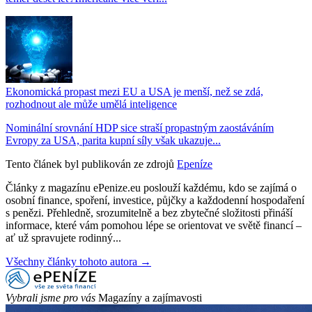
Ekonomická propast mezi EU a USA je menší, než se zdá,
rozhodnout ale může umělá inteligence
Nominální srovnání HDP sice straší propastným zaostáváním
Evropy za USA, parita kupní síly však ukazuje...
Tento článek byl publikován ze zdrojů
Epeníze
Články z magazínu ePenize.eu poslouží každému, kdo se zajímá o
osobní finance, spoření, investice, půjčky a každodenní hospodaření
s penězi. Přehledně, srozumitelně a bez zbytečné složitosti přináší
informace, které vám pomohou lépe se orientovat ve světě financí –
ať už spravujete rodinný...
Všechny články tohoto autora →
Vybrali jsme pro vás
Magazíny a zajímavosti