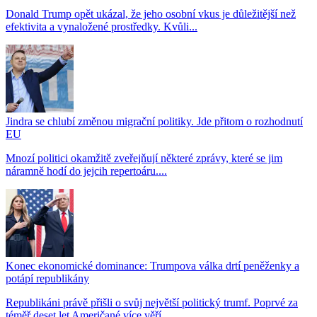
Donald Trump opět ukázal, že jeho osobní vkus je důležitější než
efektivita a vynaložené prostředky. Kvůli...
Jindra se chlubí změnou migrační politiky. Jde přitom o rozhodnutí
EU
Mnozí politici okamžitě zveřejňují některé zprávy, které se jim
náramně hodí do jejcih repertoáru....
Konec ekonomické dominance: Trumpova válka drtí peněženky a
potápí republikány
Republikáni právě přišli o svůj největší politický trumf. Poprvé za
téměř deset let Američané více věří...