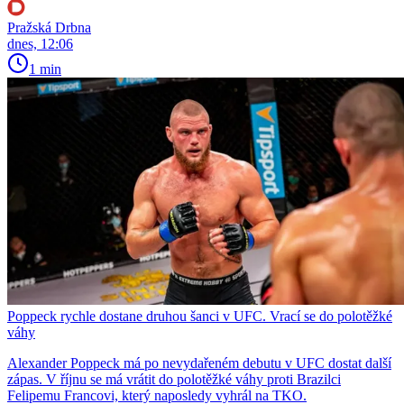
Pražská Drbna
dnes, 12:06
1 min
Poppeck rychle dostane druhou šanci v UFC. Vrací se do polotěžké
váhy
Alexander Poppeck má po nevydařeném debutu v UFC dostat další
zápas. V říjnu se má vrátit do polotěžké váhy proti Brazilci
Felipemu Francovi, který naposledy vyhrál na TKO.