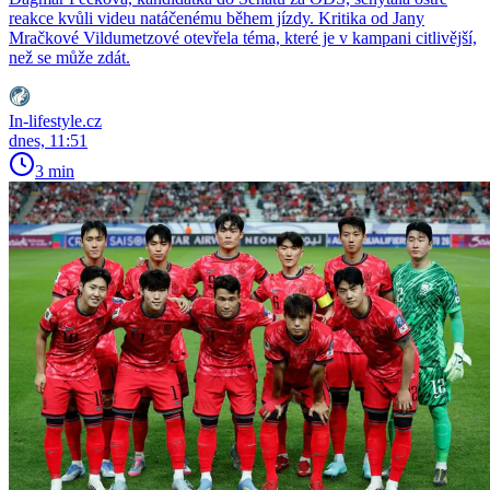
reakce kvůli videu natáčenému během jízdy. Kritika od Jany
Mračkové Vildumetzové otevřela téma, které je v kampani citlivější,
než se může zdát.
In-lifestyle.cz
dnes, 11:51
3 min