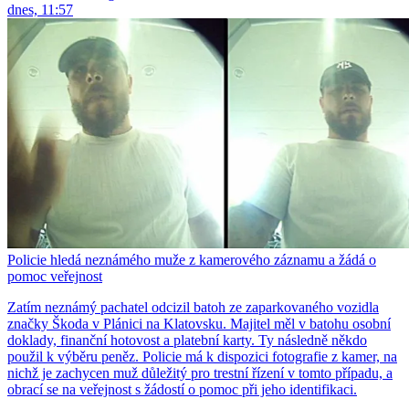
dnes, 11:57
Policie hledá neznámého muže z kamerového záznamu a žádá o
pomoc veřejnost
Zatím neznámý pachatel odcizil batoh ze zaparkovaného vozidla
značky Škoda v Plánici na Klatovsku. Majitel měl v batohu osobní
doklady, finanční hotovost a platební karty. Ty následně někdo
použil k výběru peněz. Policie má k dispozici fotografie z kamer, na
nichž je zachycen muž důležitý pro trestní řízení v tomto případu, a
obrací se na veřejnost s žádostí o pomoc při jeho identifikaci.