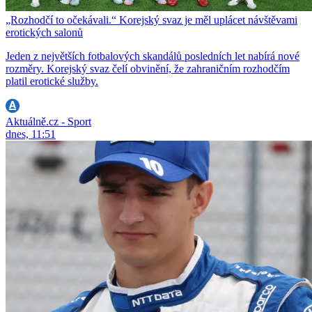
„Rozhodčí to očekávali.“ Korejský svaz je měl uplácet návštěvami
erotických salonů
Jeden z největších fotbalových skandálů posledních let nabírá nové
rozměry. Korejský svaz čelí obvinění, že zahraničním rozhodčím
platil erotické služby.
Aktuálně.cz - Sport
dnes, 11:51