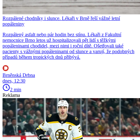
Rozpálené chodníky i slunce. Lékaři v Brně řeší vážné letní
popáleniny
Rozpálený asfalt nebo pár hodin bez stínu. Lékaři z Fakultní
nemocnice Brno letos už hospitalizovali pět lidí s těžkými
popáleninami chodidel, mezi nimi i roční dítě. Ošetřovali také
pacienty s vážnými popáleninami od slunce a varují, že podobných
případů během tropických dnů přibývá.
Brněnská Drbna
dnes, 12:30
2 min
Reklama