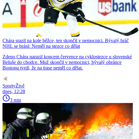
Chára srazil na kole běžce, ten skončil v nemocnici. Bývalý hráč
NHL se brání: Neměl na stezce co dělat
Zdeno Chára narazil koncem července na cyklostezce u slovenské
Beluše do chodce. Muž skončil v nemocnici, bývalý obránce
Bostonu tvrdí, že na trase neměl co dělat.
SportyŽivě
dnes, 12:28
3 min