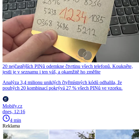
20 nejčastějších PINů odemkne čtvrtinu všech telefonů. Koukněte,
jestli je v seznamu i ten váš, a okamžitě ho změňte
Analýza 3,4 milionu uniklých čtyřmístných kódů odhalila, že
pouhých 20 kombinací pokrývá 27 % všech PINů ve vzorku.
Mobify.cz
dnes, 12:16
4 min
Reklama