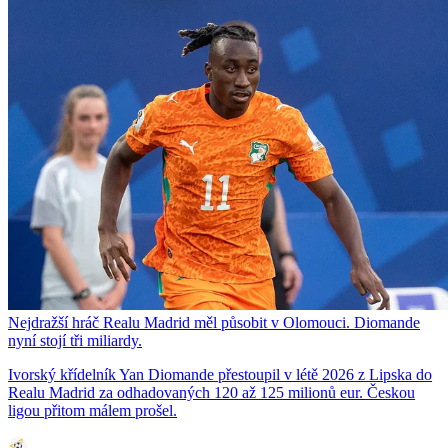
Nejdražší hráč Realu Madrid měl působit v Olomouci. Diomande
nyní stojí tři miliardy.
Ivorský křídelník Yan Diomande přestoupil v létě 2026 z Lipska do
Realu Madrid za odhadovaných 120 až 125 milionů eur. Českou
ligou přitom málem prošel.