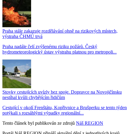
Praha stále zakazuje rozdělávání ohně na rizikových místech,
výstraha ČHMÚ trvá
Praha nadále čelí zvýšenému riziku požárů. Český
hydrometeorologický ústav výstrahu platnou pro metropoli...
Stovky cestujících uvízly bez spoje. Dopravce na Novojičínsku
nestíhal kvůli chybějícím řidičům
Cestující v okolí Frenštátu, Kopřivnice a Brušperku se tento týden
potýkali s rozsáhlými výpadky regionální...
Tento článek byl publikován ze zdrojů
Náš REGION
Portál Náš REGION přináší aktuální dění z jednotlivých krajů