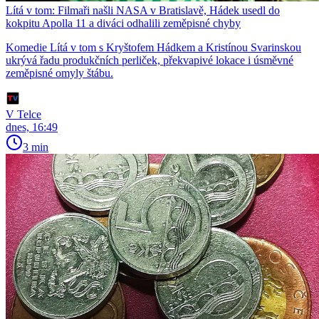
Lítá v tom: Filmaři našli NASA v Bratislavě, Hádek usedl do
kokpitu Apolla 11 a diváci odhalili zeměpisné chyby
Komedie Lítá v tom s Kryštofem Hádkem a Kristínou Svarinskou
ukrývá řadu produkčních perliček, překvapivé lokace i úsměvné
zeměpisné omyly štábu.
V Telce
dnes, 16:49
3 min