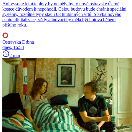
Ani vysoké letní teploty by neměly být v nové ostravské Černé
kostce důvodem k nepohodlí. Celou budovu bude chránit speciální
systémy, rozdílné typy skel i 68 hlubinných vrtů. Stavba nového
centra digitalizace, vědy a inovací by měla být hotová během
příštího roku.
Ostravská Drbna
dnes, 16:53
2 min