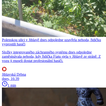
Polenskou ulici v Jihlavě dnes odpoledne uzavřela nehoda, řidičku
vyprostili hasiči
Složky integrovaného záchranného systému dnes odpoledne
zaměstnávala nehoda, kdy řidička Fiatu sjela v Jihlavě ze stráně. Z
vozu ji museli dostat profesionální hasiči.
Jihlavská Drbna
dnes, 16:39
1 min