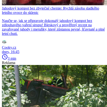
Jahodový kompot bez zbytečné chemie: Rychlá zásoba sladkého
letního ovoce do sklenic
Naučte se, jak se připravuje dokonalý jahodový kompot bez
zdlouhavého vaření sirupu! Bleskový a prověřený recept na
zavařované jahody i meruňky, které zůstanou pevné, šťavnaté a plné
letní chuti.
Cooky.cz
dnes, 16:45
3 min
Reklama