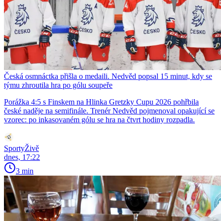
Česká osmnáctka přišla o medaili. Nedvěd popsal 15 minut, kdy se
týmu zhroutila hra po gólu soupeře
Porážka 4:5 s Finskem na Hlinka Gretzky Cupu 2026 pohřbila
české naděje na semifinále. Trenér Nedvěd pojmenoval opakující se
vzorec: po inkasovaném gólu se hra na čtvrt hodiny rozpadla.
SportyŽivě
dnes, 17:22
3 min