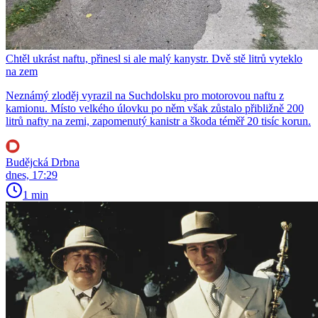
Chtěl ukrást naftu, přinesl si ale malý kanystr. Dvě stě litrů vyteklo
na zem
Neznámý zloděj vyrazil na Suchdolsku pro motorovou naftu z
kamionu. Místo velkého úlovku po něm však zůstalo přibližně 200
litrů nafty na zemi, zapomenutý kanistr a škoda téměř 20 tisíc korun.
Budějcká Drbna
dnes, 17:29
1 min