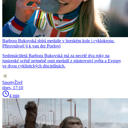
Barbora Bukovská sbírá medaile v horském kole i cyklokrosu.
Přirovnávají ji k van der Poelovi
Sedmnáctiletá Barbora Bukovská má za necelé dva roky na
juniorské scéně nejméně osm medailí z mistrovství světa a Evropy
ve dvou cyklistických disciplínách.
SportyŽivě
dnes, 17:10
4 min