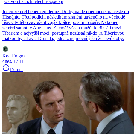
po dvou tisících letech rozpadají
Jeden zemřel během epidemie. Druhý náhle onemocněl na cestě do
Hispánie. Třetí podlehl následkům zranění utrženého na východě
říše. Čtvrtého zavraždil voják krátce po smrti císaře. Nakonec
zemřel samotný Augustus. Z téměř všech mužů, kteří stáli mezi
Tiberiem a nejvyšší mocí, postupně nezůstal nikdo. A Tiberiovou
matkou byla Livia Drusilla, jedna z nejmocnějších žen své doby.
Kód Enigma
dnes, 17:11
15 min