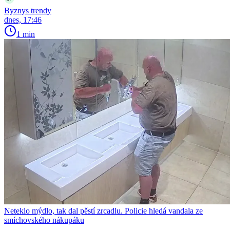
Byznys trendy
dnes, 17:46
1 min
Neteklo mýdlo, tak dal pěstí zrcadlu. Policie hledá vandala ze
smíchovského nákupáku