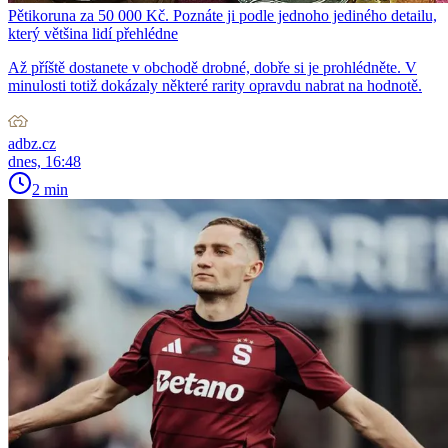
Pětikoruna za 50 000 Kč. Poznáte ji podle jednoho jediného detailu,
který většina lidí přehlédne
Až příště dostanete v obchodě drobné, dobře si je prohlédněte. V
minulosti totiž dokázaly některé rarity opravdu nabrat na hodnotě.
adbz.cz
dnes, 16:48
2 min