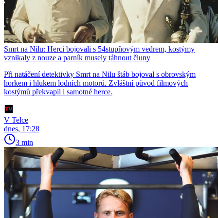
Smrt na Nilu: Herci bojovali s 54stupňovým vedrem, kostýmy
vznikaly z nouze a parník musely táhnout čluny
Při natáčení detektivky Smrt na Nilu štáb bojoval s obrovským
horkem i hlukem lodních motorů. Zvláštní původ filmových
kostýmů překvapil i samotné herce.
V Telce
dnes, 17:28
3 min