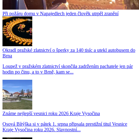
Při požáru domu v Napajedlech jeden člověk utrpěl zranění
Okradl pražské zlatnictví o šperky za 140 tisíc a utekl autobusem do
Brna
Loupež v pražském zlatnictví skončila zadržením pachatele jen pár
hodin po činu, a to v Brně, kam se...
Známe nejlepší vesnici roku 2026 Kraje Vysočina
Osová Bítýška si v pátek 1. srpna připsala prestižní titul Vesnice
Kraje Vysočina roku 2026. Slavnostní...