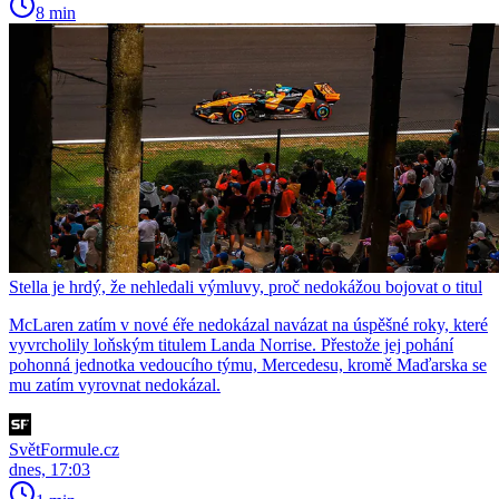
8 min
Stella je hrdý, že nehledali výmluvy, proč nedokážou bojovat o titul
McLaren zatím v nové éře nedokázal navázat na úspěšné roky, které
vyvrcholily loňským titulem Landa Norrise. Přestože jej pohání
pohonná jednotka vedoucího týmu, Mercedesu, kromě Maďarska se
mu zatím vyrovnat nedokázal.
SvětFormule.cz
dnes, 17:03