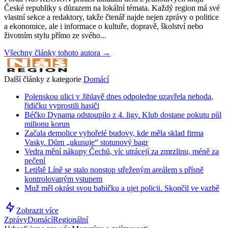
České republiky s důrazem na lokální témata. Každý region má své
vlastní sekce a redaktory, takže čtenář najde nejen zprávy o politice
a ekonomice, ale i informace o kultuře, dopravě, školství nebo
životním stylu přímo ze svého...
Všechny články tohoto autora →
Další články z kategorie
Domácí
Polenskou ulici v Jihlavě dnes odpoledne uzavřela nehoda,
řidičku vyprostili hasiči
Béčko Dynama odstoupilo z 4. ligy. Klub dostane pokutu půl
milionu korun
Začala demolice vyhořelé budovy, kde měla sklad firma
Vasky. Dům „ukusuje“ stotunový bagr
Vedra mění nákupy Čechů, víc utrácejí za zmrzlinu, méně za
pečení
Letiště Líně se stalo nonstop střeženým areálem s přísně
kontrolovaným vstupem
Muž měl okrást svou babičku a ujet policii. Skončil ve vazbě
Zobrazit více
Zprávy
Domácí
Regionální