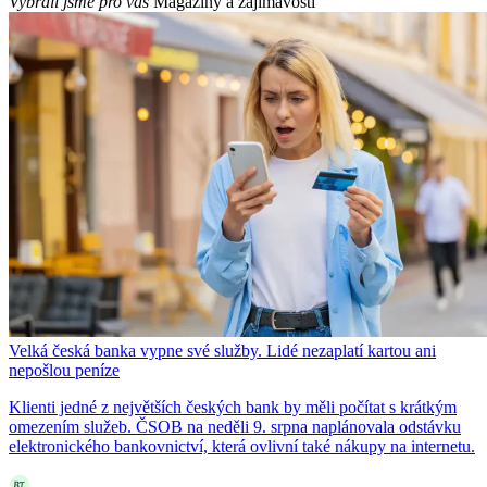
Vybrali jsme pro vás
Magazíny a zajímavosti
Velká česká banka vypne své služby. Lidé nezaplatí kartou ani
nepošlou peníze
Klienti jedné z největších českých bank by měli počítat s krátkým
omezením služeb. ČSOB na neděli 9. srpna naplánovala odstávku
elektronického bankovnictví, která ovlivní také nákupy na internetu.