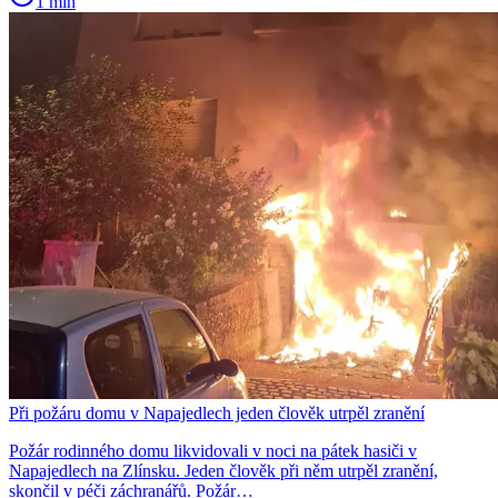
1 min
Při požáru domu v Napajedlech jeden člověk utrpěl zranění
Požár rodinného domu likvidovali v noci na pátek hasiči v
Napajedlech na Zlínsku. Jeden člověk při něm utrpěl zranění,
skončil v péči záchranářů. Požár…