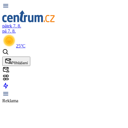
pátek 7. 8.
pá 7. 8.
25°C
Přihlášení
Reklama