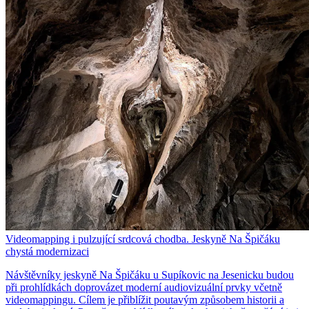
Videomapping i pulzující srdcová chodba. Jeskyně Na Špičáku
chystá modernizaci
Návštěvníky jeskyně Na Špičáku u Supíkovic na Jesenicku budou
při prohlídkách doprovázet moderní audiovizuální prvky včetně
videomappingu. Cílem je přiblížit poutavým způsobem historii a