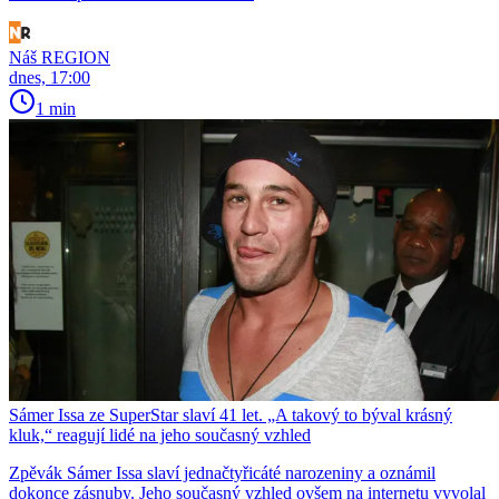
Náš REGION
dnes, 17:00
1 min
Sámer Issa ze SuperStar slaví 41 let. „A takový to býval krásný
kluk,“ reagují lidé na jeho současný vzhled
Zpěvák Sámer Issa slaví jednačtyřicáté narozeniny a oznámil
dokonce zásnuby. Jeho současný vzhled ovšem na internetu vyvolal