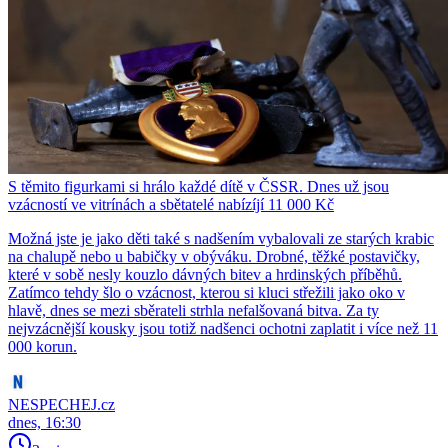
S těmito figurkami si hrálo každé dítě v ČSSR. Dnes už jsou
vzácností ve vitrínách a sbětatelé nabízíjí 11 000 Kč
Možná jste je jako děti také s nadšením vybalovali ze starých krabic
na chalupě nebo u babičky v obýváku. Drobné, těžké postavičky,
které v sobě nesly kouzlo dávných bitev a hrdinských příběhů.
Zatímco tehdy šlo o vzácnost, kterou si kluci střežili jako oko v
hlavě, dnes se mezi sběrateli strhla nefalšovaná bitva. Za ty
nejvzácnější kousky jsou totiž nadšenci ochotni zaplatit i více než 11
000 korun.
NESPECHEJ.cz
dnes, 16:30