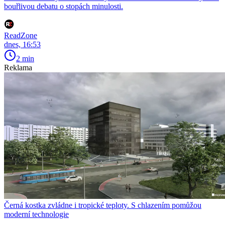
bouřlivou debatu o stopách minulosti.
ReadZone
dnes, 16:53
2 min
Reklama
Černá kostka zvládne i tropické teploty. S chlazením pomůžou
moderní technologie