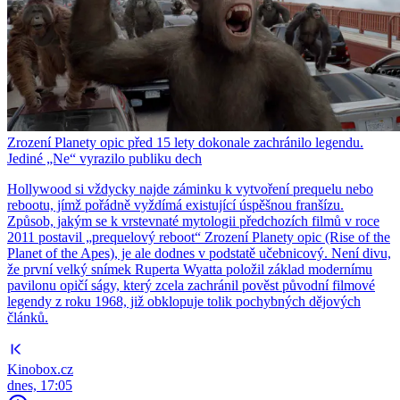
Zrození Planety opic před 15 lety dokonale zachránilo legendu.
Jediné „Ne“ vyrazilo publiku dech
Hollywood si vždycky najde záminku k vytvoření prequelu nebo
rebootu, jímž pořádně vyždímá existující úspěšnou franšízu.
Způsob, jakým se k vrstevnaté mytologii předchozích filmů v roce
2011 postavil „prequelový reboot“ Zrození Planety opic (Rise of the
Planet of the Apes), je ale dodnes v podstatě učebnicový. Není divu,
že první velký snímek Ruperta Wyatta položil základ modernímu
pavilonu opičí ságy, který zcela zachránil pověst původní filmové
legendy z roku 1968, již obklopuje tolik pochybných dějových
článků.
Kinobox.cz
dnes, 17:05