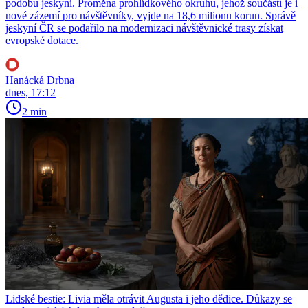
podobu jeskyní. Proměna prohlídkového okruhu, jehož součástí je i
nové zázemí pro návštěvníky, vyjde na 18,6 milionu korun. Správě
jeskyní ČR se podařilo na modernizaci návštěvnické trasy získat
evropské dotace.
Hanácká Drbna
dnes, 17:12
2 min
Lidské bestie: Livia měla otrávit Augusta i jeho dědice. Důkazy se