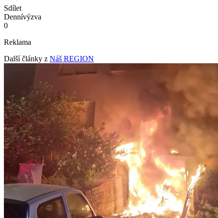
Sdílet
Denní
výzva
0
Reklama
Další články z
Náš REGION