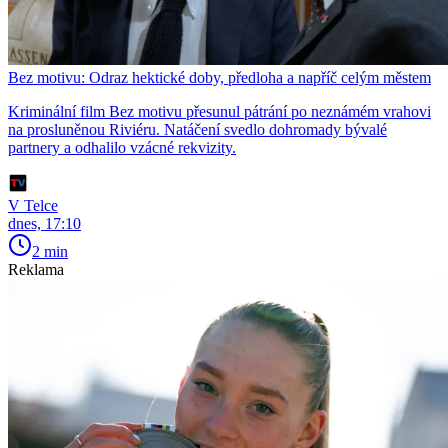
Bez motivu: Odraz hektické doby, předloha a napříč celým městem
Kriminální film Bez motivu přesunul pátrání po neznámém vrahovi
na prosluněnou Riviéru. Natáčení svedlo dohromady bývalé
partnery a odhalilo vzácné rekvizity.
V Telce
dnes, 17:10
2 min
Reklama