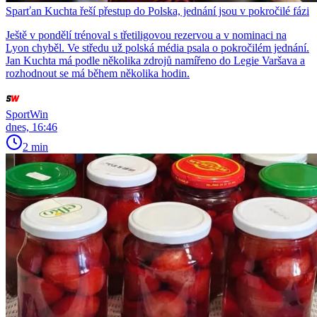
Sparťan Kuchta řeší přestup do Polska, jednání jsou v pokročilé fázi
Ještě v pondělí trénoval s třetiligovou rezervou a v nominaci na
Lyon chyběl. Ve středu už polská média psala o pokročilém jednání.
Jan Kuchta má podle několika zdrojů namířeno do Legie Varšava a
rozhodnout se má během několika hodin.
SportWin
dnes, 16:46
2 min