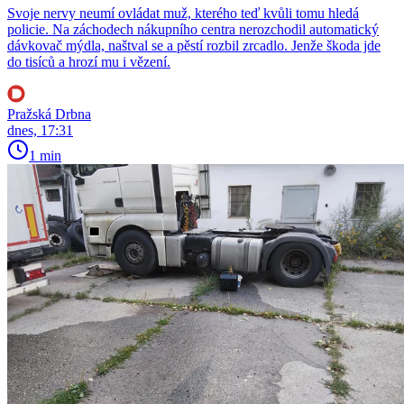
Svoje nervy neumí ovládat muž, kterého teď kvůli tomu hledá
policie. Na záchodech nákupního centra nerozchodil automatický
dávkovač mýdla, naštval se a pěstí rozbil zrcadlo. Jenže škoda jde
do tisíců a hrozí mu i vězení.
Pražská Drbna
dnes, 17:31
1 min