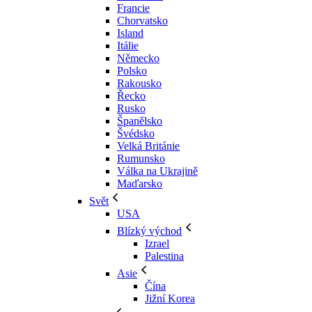
Francie
Chorvatsko
Island
Itálie
Německo
Polsko
Rakousko
Řecko
Rusko
Španělsko
Švédsko
Velká Británie
Rumunsko
Válka na Ukrajině
Maďarsko
Svět
USA
Blízký východ
Izrael
Palestina
Asie
Čína
Jižní Korea