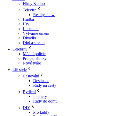
Filmy & kino
Televize
Reality show
Hudba
Hry
Literatura
Výtvarné umění
Divadlo
Digi a stream
Celebrity
Módní policie
Pro pamětníky
Nové tváře
Lifestyle
Cestování
Destinace
Rady na cesty
Bydlení
Interiery
Rady do domu
DIY
Pro kutily