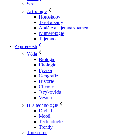
Sex
Astrologie
Horoskopy
Tarot a karty
Andělé a tajemná znamení
Numerologie
Tajemno
Zajímavosti
Věda
Biologie
Ekologie
Fyzika
Geografie
Historie
Chemie
Jazykověda
Vesmír
IT a technologie
Digital
Mobil
Technologie
Trendy
True crime