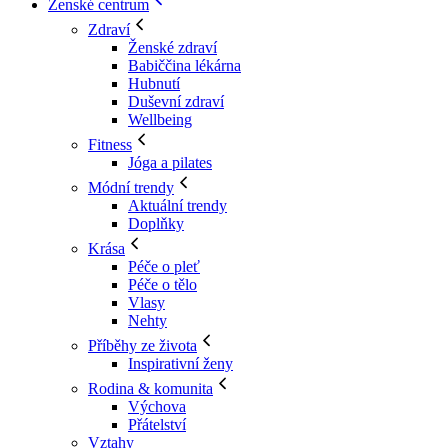
Ženské centrum
Zdraví
Ženské zdraví
Babiččina lékárna
Hubnutí
Duševní zdraví
Wellbeing
Fitness
Jóga a pilates
Módní trendy
Aktuální trendy
Doplňky
Krása
Péče o pleť
Péče o tělo
Vlasy
Nehty
Příběhy ze života
Inspirativní ženy
Rodina & komunita
Výchova
Přátelství
Vztahy