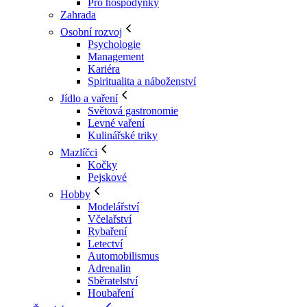
Pro hospodyňky
Zahrada
Osobní rozvoj
Psychologie
Management
Kariéra
Spiritualita a náboženství
Jídlo a vaření
Světová gastronomie
Levné vaření
Kulinářské triky
Mazlíčci
Kočky
Pejskové
Hobby
Modelářství
Včelařství
Rybaření
Letectví
Automobilismus
Adrenalin
Sběratelství
Houbaření