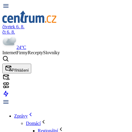
čtvrtek 6. 8.
čt 6. 8.
24°C
Internet
Firmy
Recepty
Slovníky
Přihlášení
Zprávy
Domácí
Regionální