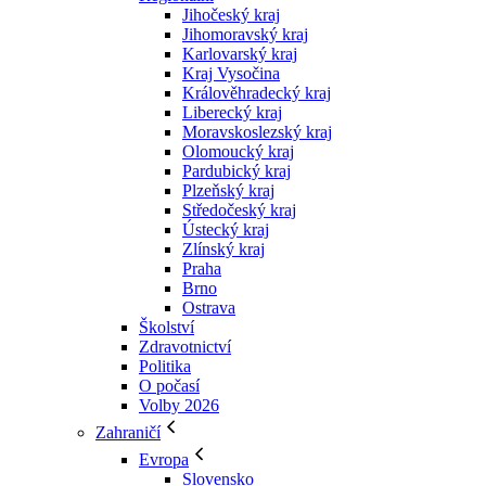
Jihočeský kraj
Jihomoravský kraj
Karlovarský kraj
Kraj Vysočina
Králověhradecký kraj
Liberecký kraj
Moravskoslezský kraj
Olomoucký kraj
Pardubický kraj
Plzeňský kraj
Středočeský kraj
Ústecký kraj
Zlínský kraj
Praha
Brno
Ostrava
Školství
Zdravotnictví
Politika
O počasí
Volby 2026
Zahraničí
Evropa
Slovensko