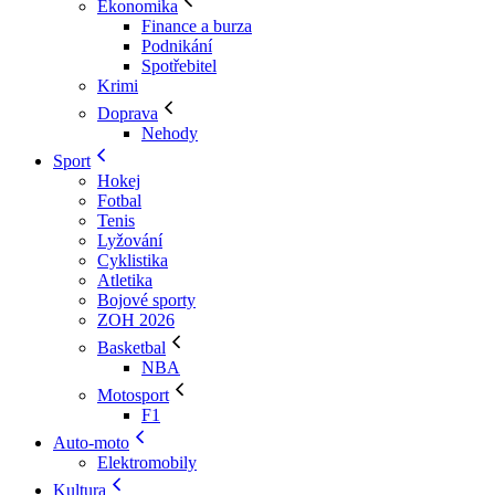
Ekonomika
Finance a burza
Podnikání
Spotřebitel
Krimi
Doprava
Nehody
Sport
Hokej
Fotbal
Tenis
Lyžování
Cyklistika
Atletika
Bojové sporty
ZOH 2026
Basketbal
NBA
Motosport
F1
Auto-moto
Elektromobily
Kultura