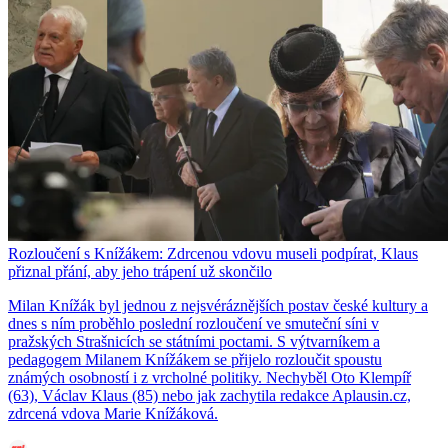
Rozloučení s Knížákem: Zdrcenou vdovu museli podpírat, Klaus
přiznal přání, aby jeho trápení už skončilo
Milan Knížák byl jednou z nejsvéráznějších postav české kultury a
dnes s ním proběhlo poslední rozloučení ve smuteční síni v
pražských Strašnicích se státními poctami. S výtvarníkem a
pedagogem Milanem Knížákem se přijelo rozloučit spoustu
známých osobností i z vrcholné politiky. Nechyběl Oto Klempíř
(63), Václav Klaus (85) nebo jak zachytila redakce Aplausin.cz,
zdrcená vdova Marie Knížáková.