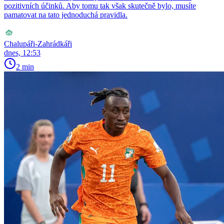
pozitivních účinků. Aby tomu tak však skutečně bylo, musíte
pamatovat na tato jednoduchá pravidla.
Chalupáři-Zahrádkáři
dnes, 12:53
2 min