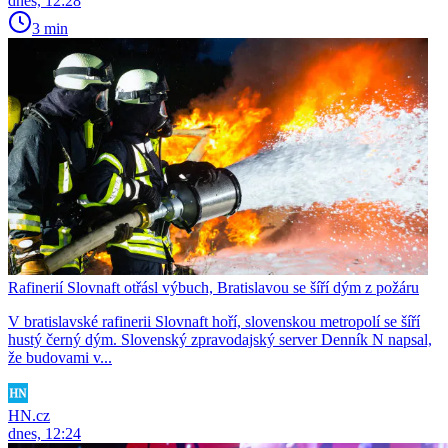
dnes, 12:28
3 min
Rafinerií Slovnaft otřásl výbuch, Bratislavou se šíří dým z požáru
V bratislavské rafinerii Slovnaft hoří, slovenskou metropolí se šíří
hustý černý dým. Slovenský zpravodajský server Denník N napsal,
že budovami v...
HN.cz
dnes, 12:24