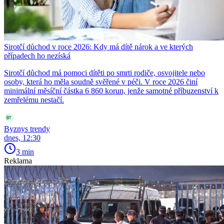
Sirotčí důchod v roce 2026: Kdy má dítě nárok a ve kterých
případech ho nezíská
Sirotčí důchod má pomoci dítěti po smrti rodiče, osvojitele nebo
osoby, která ho měla soudně svěřené v péči. V roce 2026 činí
minimální měsíční částka 6 860 korun, jenže samotné příbuzenství k
zemřelému nestačí.
Byznys trendy
dnes, 12:30
3 min
Reklama