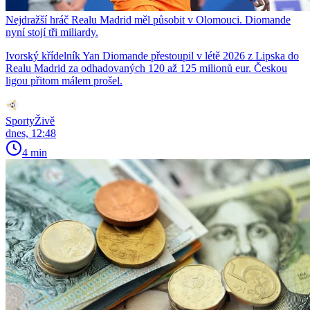
Nejdražší hráč Realu Madrid měl působit v Olomouci. Diomande
nyní stojí tři miliardy.
Ivorský křídelník Yan Diomande přestoupil v létě 2026 z Lipska do
Realu Madrid za odhadovaných 120 až 125 milionů eur. Českou
ligou přitom málem prošel.
SportyŽivě
dnes, 12:48
4 min