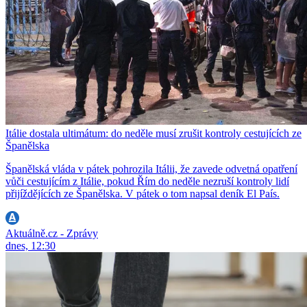
Itálie dostala ultimátum: do neděle musí zrušit kontroly cestujících ze
Španělska
Španělská vláda v pátek pohrozila Itálii, že zavede odvetná opatření
vůči cestujícím z Itálie, pokud Řím do neděle nezruší kontroly lidí
přijíždějících ze Španělska. V pátek o tom napsal deník El País.
Aktuálně.cz - Zprávy
dnes, 12:30