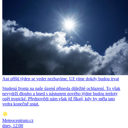
Ani příští týden se veder nezbavíme. Už víme dokdy budou trvat
Studená fronta na naše území přinesla důležité ochlazení. To však
nevydrží dlouho a hned s nástupem nového týdne budou teploty
opět tropické. Předpovědi nám však již říkají, kdy by měla tato
vedra konečně ustat.
Meteocentrum.cz
dnes, 12:00