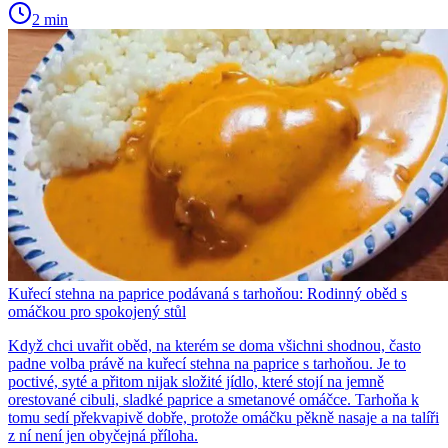
2 min
Kuřecí stehna na paprice podávaná s tarhoňou: Rodinný oběd s
omáčkou pro spokojený stůl
Když chci uvařit oběd, na kterém se doma všichni shodnou, často
padne volba právě na kuřecí stehna na paprice s tarhoňou. Je to
poctivé, syté a přitom nijak složité jídlo, které stojí na jemně
orestované cibuli, sladké paprice a smetanové omáčce. Tarhoňa k
tomu sedí překvapivě dobře, protože omáčku pěkně nasaje a na talíři
z ní není jen obyčejná příloha.