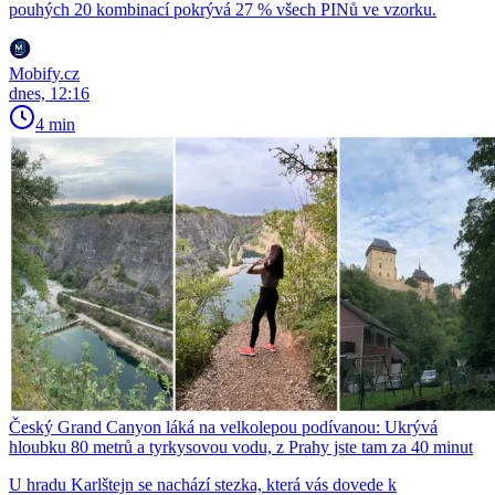
pouhých 20 kombinací pokrývá 27 % všech PINů ve vzorku.
Mobify.cz
dnes, 12:16
4 min
Český Grand Canyon láká na velkolepou podívanou: Ukrývá
hloubku 80 metrů a tyrkysovou vodu, z Prahy jste tam za 40 minut
U hradu Karlštejn se nachází stezka, která vás dovede k