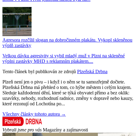
Agresora rozčílil slogan na dobročinném plakátu. Vykopl skleněnou
výplň zastávky
Velkou dávku agresivity si vybil mladý muž v Plzni na skleněné
výplni zastávky MHD s reklamním plakátem....
Tento článek byl publikován ze zdrojů
Plzeňská Drbna
Plzeň není jen o pivu – i když i o něm se tu samozřejmě dočtete.
Plzeňská Drbna má přehled o tom, co hýbe městem i celým krajem.
Sleduje každodenní dění, které se týká obyvatel přímo a bez oklik:
uzavírky, nehody, rozhodnutí radnice, změny v dopravě nebo kauzy,
které rezonují od Lochotína po...
Všechny články tohoto autora →
Vybrali jsme pro vás
Magazíny a zajímavosti