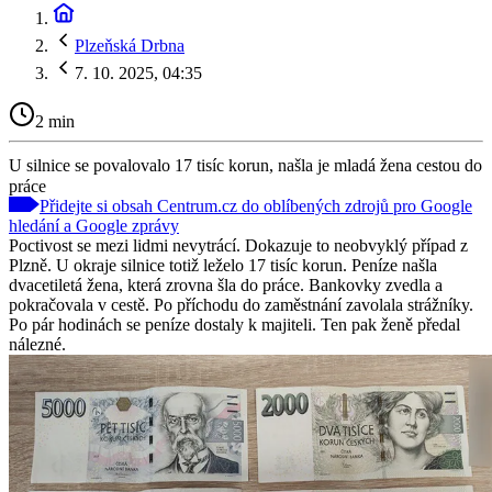
Plzeňská Drbna
7. 10. 2025, 04:35
2 min
U silnice se povalovalo 17 tisíc korun, našla je mladá žena cestou do
práce
Přidejte si obsah Centrum.cz do oblíbených zdrojů pro Google
hledání a Google zprávy
Poctivost se mezi lidmi nevytrácí. Dokazuje to neobvyklý případ z
Plzně. U okraje silnice totiž leželo 17 tisíc korun. Peníze našla
dvacetiletá žena, která zrovna šla do práce. Bankovky zvedla a
pokračovala v cestě. Po příchodu do zaměstnání zavolala strážníky.
Po pár hodinách se peníze dostaly k majiteli. Ten pak ženě předal
nálezné.