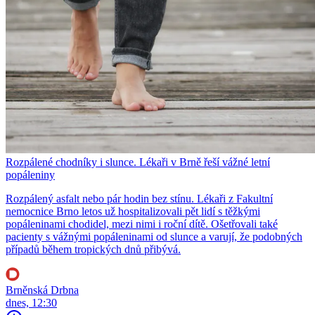
Rozpálené chodníky i slunce. Lékaři v Brně řeší vážné letní
popáleniny
Rozpálený asfalt nebo pár hodin bez stínu. Lékaři z Fakultní
nemocnice Brno letos už hospitalizovali pět lidí s těžkými
popáleninami chodidel, mezi nimi i roční dítě. Ošetřovali také
pacienty s vážnými popáleninami od slunce a varují, že podobných
případů během tropických dnů přibývá.
Brněnská Drbna
dnes, 12:30