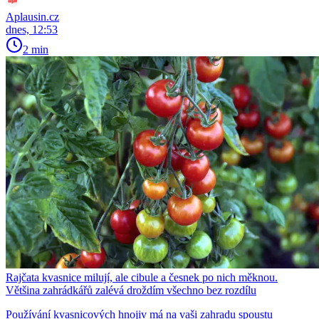
Aplausin.cz
dnes, 12:53
2 min
Rajčata kvasnice milují, ale cibule a česnek po nich měknou.
Většina zahrádkářů zalévá droždím všechno bez rozdílu
Používání kvasnicových hnojiv má na vaši zahradu spoustu