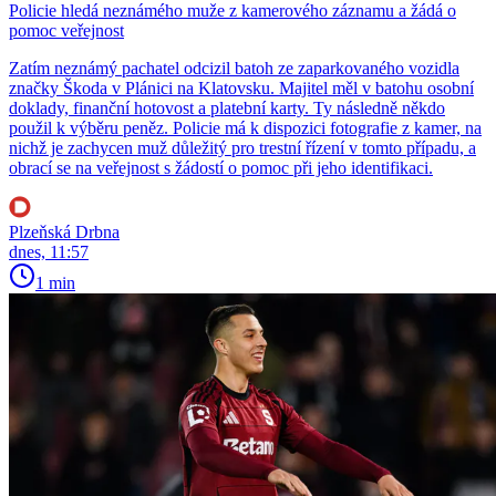
Policie hledá neznámého muže z kamerového záznamu a žádá o
pomoc veřejnost
Zatím neznámý pachatel odcizil batoh ze zaparkovaného vozidla
značky Škoda v Plánici na Klatovsku. Majitel měl v batohu osobní
doklady, finanční hotovost a platební karty. Ty následně někdo
použil k výběru peněz. Policie má k dispozici fotografie z kamer, na
nichž je zachycen muž důležitý pro trestní řízení v tomto případu, a
obrací se na veřejnost s žádostí o pomoc při jeho identifikaci.
Plzeňská Drbna
dnes, 11:57
1 min