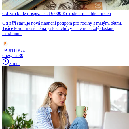
Od září bude přispívat stát 6 000 Kč rodičům na hlídání dětí
Od září startuje nová finanční podpora pro rodiny s malými dětmi.
Tisíce korun měsíčně na jesle či chůvy – ale ne každý dostane
maximum.
FAJNTIP.cz
dnes, 12:30
3 min