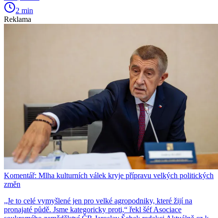
2 min
Reklama
Komentář: Mlha kulturních válek kryje přípravu velkých politických
změn
„Je to celé vymyšlené jen pro velké agropodniky, které žijí na
pronajaté půdě. Jsme kategoricky proti,“ řekl šéf Asociace