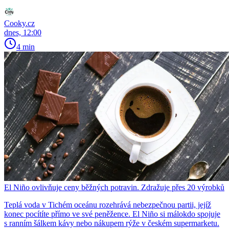
Cooky.cz
dnes, 12:00
4 min
El Niño ovlivňuje ceny běžných potravin. Zdražuje přes 20 výrobků
Teplá voda v Tichém oceánu rozehrává nebezpečnou partii, jejíž
konec pocítíte přímo ve své peněžence. El Niño si málokdo spojuje
s ranním šálkem kávy nebo nákupem rýže v českém supermarketu.