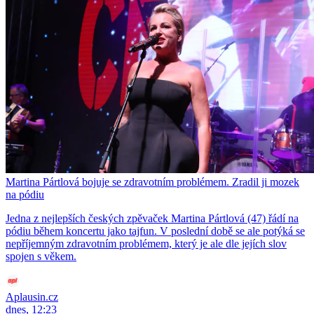
Martina Pártlová bojuje se zdravotním problémem. Zradil ji mozek
na pódiu
Jedna z nejlepších českých zpěvaček Martina Pártlová (47) řádí na
pódiu během koncertu jako tajfun. V poslední době se ale potýká se
nepříjemným zdravotním problémem, který je ale dle jejích slov
spojen s věkem.
Aplausin.cz
dnes, 12:23