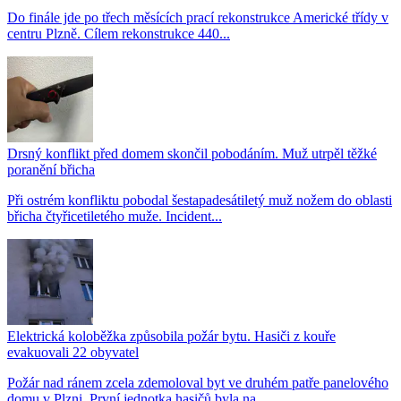
Do finále jde po třech měsících prací rekonstrukce Americké třídy v
centru Plzně. Cílem rekonstrukce 440...
Drsný konflikt před domem skončil pobodáním. Muž utrpěl těžké
poranění břicha
Při ostrém konfliktu pobodal šestapadesátiletý muž nožem do oblasti
břicha čtyřicetiletého muže. Incident...
Elektrická koloběžka způsobila požár bytu. Hasiči z kouře
evakuovali 22 obyvatel
Požár nad ránem zcela zdemoloval byt ve druhém patře panelového
domu v Plzni. První jednotka hasičů byla na...