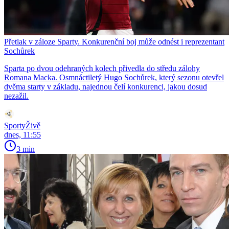
Přetlak v záloze Sparty. Konkurenční boj může odnést i reprezentant
Sochůrek
Sparta po dvou odehraných kolech přivedla do středu zálohy
Romana Macka. Osmnáctiletý Hugo Sochůrek, který sezonu otevřel
dvěma starty v základu, najednou čelí konkurenci, jakou dosud
nezažil.
SportyŽivě
dnes, 11:55
3 min