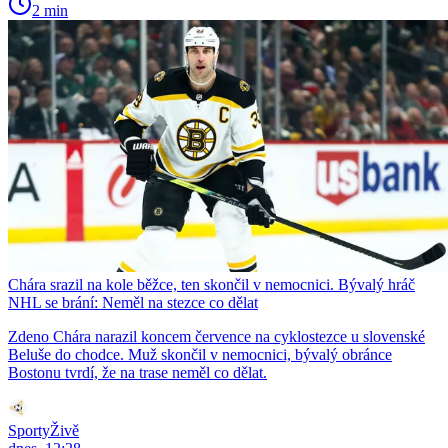
2 min
Chára srazil na kole běžce, ten skončil v nemocnici. Bývalý hráč
NHL se brání: Neměl na stezce co dělat
Zdeno Chára narazil koncem července na cyklostezce u slovenské
Beluše do chodce. Muž skončil v nemocnici, bývalý obránce
Bostonu tvrdí, že na trase neměl co dělat.
SportyŽivě