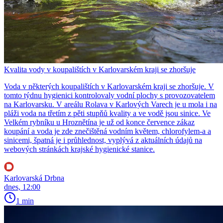
Kvalita vody v koupalištích v Karlovarském kraji se zhoršuje
Voda v některých koupalištích v Karlovarském kraji se zhoršuje. V
tomto týdnu hygienici kontrolovaly vodní plochy s provozovatelem
na Karlovarsku. V areálu Rolava v Karlových Varech je u mola i na
pláži voda na třetím z pěti stupňů kvality a ve vodě jsou sinice. Ve
Velkém rybníku u Hroznětína je už od konce července zákaz
koupání a voda je zde znečištěná vodním květem, chlorofylem-a a
sinicemi, špatná je i průhlednost, vyplývá z aktuálních údajů na
webových stránkách krajské hygienické stanice.
Karlovarská Drbna
dnes, 12:00
1 min