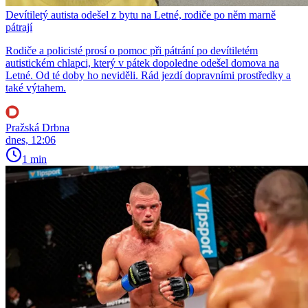
Devítiletý autista odešel z bytu na Letné, rodiče po něm marně
pátrají
Rodiče a policisté prosí o pomoc při pátrání po devítiletém
autistickém chlapci, který v pátek dopoledne odešel domova na
Letné. Od té doby ho neviděli. Rád jezdí dopravními prostředky a
také výtahem.
Pražská Drbna
dnes, 12:06
1 min