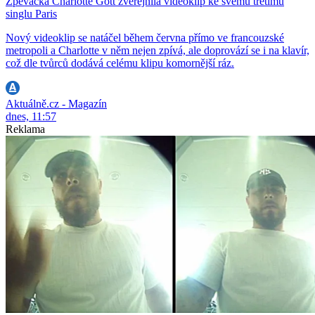
Zpěvačka Charlotte Gott zveřejnila videoklip ke svému třetímu
singlu Paris
Nový videoklip se natáčel během června přímo ve francouzské
metropoli a Charlotte v něm nejen zpívá, ale doprovází se i na klavír,
což dle tvůrců dodává celému klipu komornější ráz.
Aktuálně.cz - Magazín
dnes, 11:57
Reklama