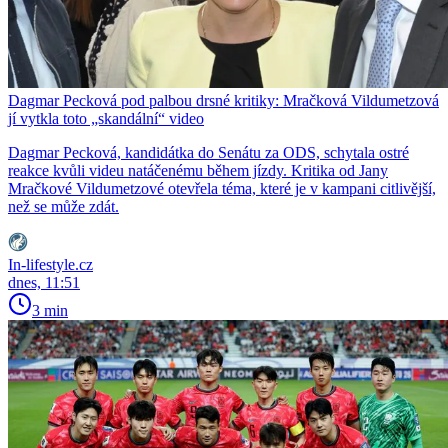
Dagmar Pecková pod palbou drsné kritiky: Mračková Vildumetzová
jí vytkla toto „skandální“ video
Dagmar Pecková, kandidátka do Senátu za ODS, schytala ostré
reakce kvůli videu natáčenému během jízdy. Kritika od Jany
Mračkové Vildumetzové otevřela téma, které je v kampani citlivější,
než se může zdát.
In-lifestyle.cz
dnes, 11:51
3 min