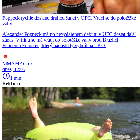
Poppeck rychle dostane druhou šanci v UFC. Vrací se do polotěžké
váhy
Alexander Poppeck má po nevydařeném debutu v UFC dostat další
zápas. V říjnu se má vrátit do polotěžké váhy proti Brazilci
Felipemu Francovi, který naposledy vyhrál na TKO.
MMAMAG.cz
dnes, 12:05
1 min
Reklama