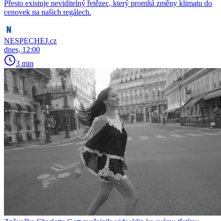
Přesto existuje neviditelný řetězec, který promítá změny klimatu do
cenovek na našich regálech.
NESPECHEJ.cz
dnes, 12:00
3 min