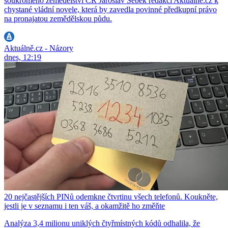
soukromého zemědělství ČR Jaroslav Šebek redakci Aktuálně.cz k
chystané vládní novele, která by zavedla povinné předkupní právo
na pronajatou zemědělskou půdu.
Aktuálně.cz - Názory
dnes, 12:19
20 nejčastějších PINů odemkne čtvrtinu všech telefonů. Koukněte,
jestli je v seznamu i ten váš, a okamžitě ho změňte
Analýza 3,4 milionu uniklých čtyřmístných kódů odhalila, že