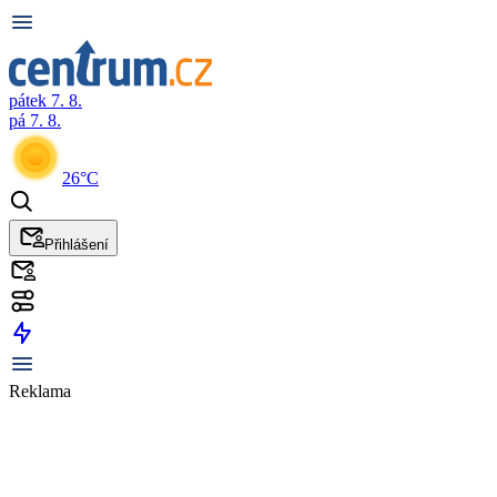
pátek 7. 8.
pá 7. 8.
26°C
Přihlášení
Reklama