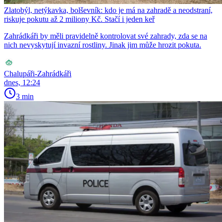
Zlatobýl, netýkavka, bolševník: kdo je má na zahradě a neodstraní,
riskuje pokutu až 2 miliony Kč. Stačí i jeden keř
Zahrádkáři by měli pravidelně kontrolovat své zahrady, zda se na
nich nevyskytují invazní rostliny. Jinak jim může hrozit pokuta.
Chalupáři-Zahrádkáři
dnes, 12:24
3 min