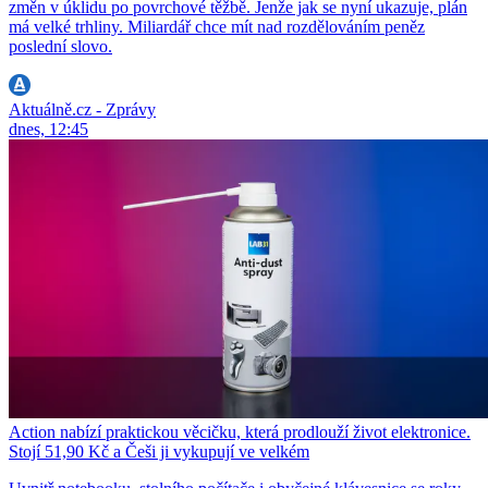
změn v úklidu po povrchové těžbě. Jenže jak se nyní ukazuje, plán
má velké trhliny. Miliardář chce mít nad rozdělováním peněz
poslední slovo.
Aktuálně.cz - Zprávy
dnes, 12:45
Action nabízí praktickou věcičku, která prodlouží život elektronice.
Stojí 51,90 Kč a Češi ji vykupují ve velkém