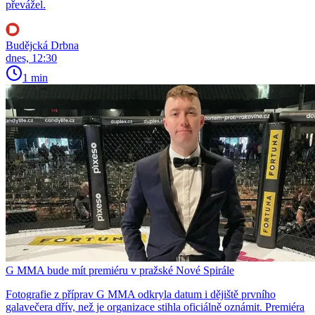
převážel.
Budějcká Drbna
dnes, 12:30
1 min
G MMA bude mít premiéru v pražské Nové Spirále
Fotografie z příprav G MMA odkryla datum i dějiště prvního
galavečera dřív, než je organizace stihla oficiálně oznámit. Premiéra