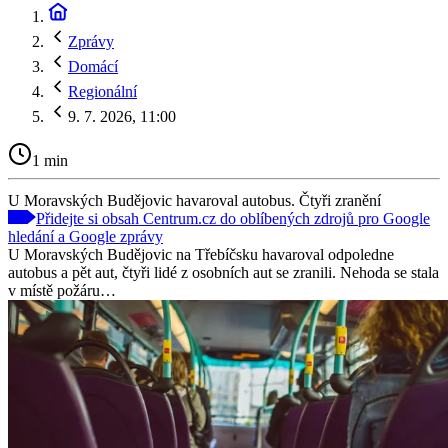
Zprávy
Domácí
Regionální
9. 7. 2026, 11:00
1 min
U Moravských Budějovic havaroval autobus. Čtyři zranění
Přidejte si obsah Centrum.cz do oblíbených zdrojů pro Google
hledání a Google zprávy
U Moravských Budějovic na Třebíčsku havaroval odpoledne
autobus a pět aut, čtyři lidé z osobních aut se zranili. Nehoda se stala
v místě požáru…