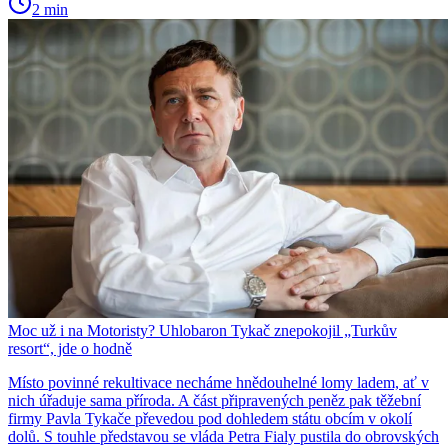
2 min
Moc už i na Motoristy? Uhlobaron Tykač znepokojil „Turkův
resort“, jde o hodně
Místo povinné rekultivace necháme hnědouhelné lomy ladem, ať v
nich úřaduje sama příroda. A část připravených peněz pak těžební
firmy Pavla Tykače převedou pod dohledem státu obcím v okolí
dolů. S touhle představou se vláda Petra Fialy pustila do obrovských