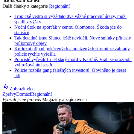
Další články z kategorie
Regionální
Tropické vedro si vyžádalo dva vážné pracovní úrazy, muži
spadli z výšky
Noční útok na sporťák v centru Olomouce. Škoda jde do
statisíců
Tak detailně jsme Slunce ještě neviděli. Nové snímky přinesly
průlomový objev
Kuriózní případ pokácených a odcizených stromů ze zahrady
policie rychle vyřešila
Policisté vyřešili 15 let starý mord v Karlíně. Vrah se prozradil
vyhrožováním sestře
Policie rozbila gang falešných investorů. Obviněno je deset
lidí
Zobrazit více
Zprávy
Domácí
Regionální
Vybrali jsme pro vás
Magazíny a zajímavosti