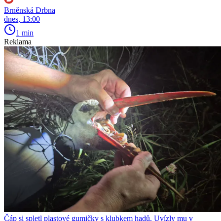
Brněnská Drbna
dnes, 13:00
1 min
Reklama
Čáp si spletl plastové gumičky s klubkem hadů. Uvízly mu v