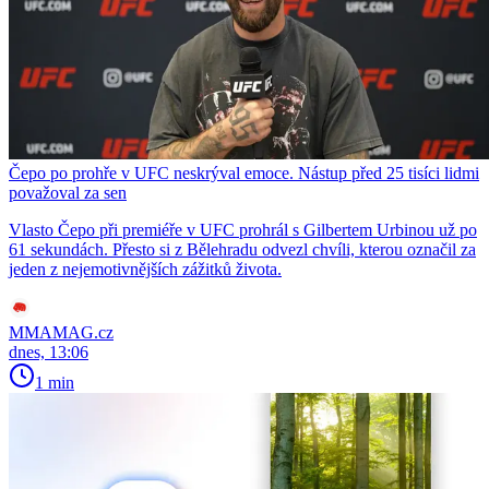
Čepo po prohře v UFC neskrýval emoce. Nástup před 25 tisíci lidmi
považoval za sen
Vlasto Čepo při premiéře v UFC prohrál s Gilbertem Urbinou už po
61 sekundách. Přesto si z Bělehradu odvezl chvíli, kterou označil za
jeden z nejemotivnějších zážitků života.
MMAMAG.cz
dnes, 13:06
1 min