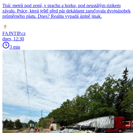
Tisíc metrů pod zemí, v prachu a horku, pod neustálým rizikem
závalu. Práce, která ještě před pár dekádami zaručovala dvojnásobek
průměrného platu. Dnes? Realita vypadá úplně jinak.
FAJNTIP.cz
dnes, 12:30
3 min