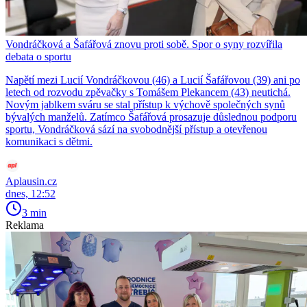
Vondráčková a Šafářová znovu proti sobě. Spor o syny rozvířila
debata o sportu
Napětí mezi Lucií Vondráčkovou (46) a Lucií Šafářovou (39) ani po
letech od rozvodu zpěvačky s Tomášem Plekancem (43) neutichá.
Novým jablkem sváru se stal přístup k výchově společných synů
bývalých manželů. Zatímco Šafářová prosazuje důslednou podporu
sportu, Vondráčková sází na svobodnější přístup a otevřenou
komunikaci s dětmi.
Aplausin.cz
dnes, 12:52
3 min
Reklama