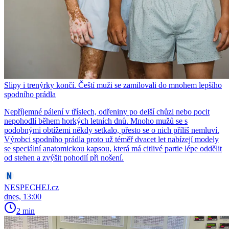
Slipy i trenýrky končí. Čeští muži se zamilovali do mnohem lepšího
spodního prádla
Nepříjemné pálení v tříslech, odřeniny po delší chůzi nebo pocit
nepohodlí během horkých letních dnů. Mnoho mužů se s
podobnými obtížemi někdy setkalo, přesto se o nich příliš nemluví.
Výrobci spodního prádla proto už téměř dvacet let nabízejí modely
se speciální anatomickou kapsou, která má citlivé partie lépe oddělit
od stehen a zvýšit pohodlí při nošení.
NESPECHEJ.cz
dnes, 13:00
2 min