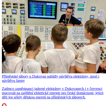
Příměstské tábory u Dukovan nabídly návštěvu elektrárny, sport i
návštěvu farmy
Zatímco zaměstnanci jaderné elektrárny v Dukovanech i v červenci
pracovali na zajištění elektrické energie pro české domácnosti, jejich
děti jen sršely dětskou energií na příměstských táborech.