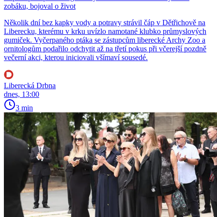
zobáku, bojoval o život
Několik dní bez kapky vody a potravy strávil čáp v Dětřichově na
Liberecku, kterému v krku uvízlo namotané klubko průmyslových
gumiček. Vyčerpaného ptáka se zástupcům liberecké Archy Zoo a
ornitologům podařilo odchytit až na třetí pokus při včerejší pozdně
večerní akci, kterou iniciovali všímaví sousedé.
Liberecká Drbna
dnes, 13:00
3 min