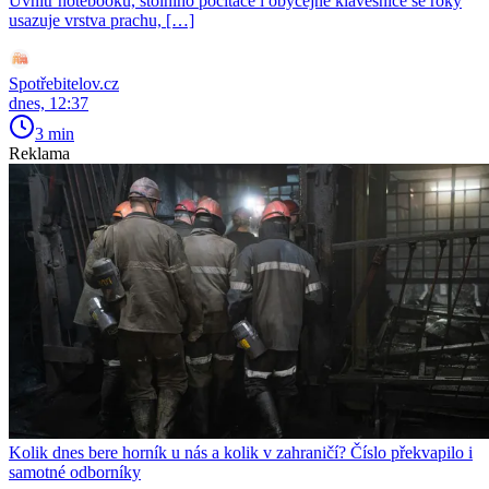
Uvnitř notebooku, stolního počítače i obyčejné klávesnice se roky
usazuje vrstva prachu, […]
Spotřebitelov.cz
dnes, 12:37
3 min
Reklama
Kolik dnes bere horník u nás a kolik v zahraničí? Číslo překvapilo i
samotné odborníky