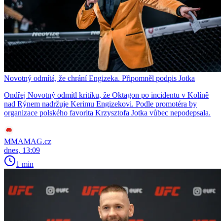
Novotný odmítá, že chrání Engizeka. Připomněl podpis Jotka
Ondřej Novotný odmítl kritiku, že Oktagon po incidentu v Kolíně
nad Rýnem nadržuje Kerimu Engizekovi. Podle promotéra by
organizace polského favorita Krzysztofa Jotka vůbec nepodepsala.
MMAMAG.cz
dnes, 13:09
1 min