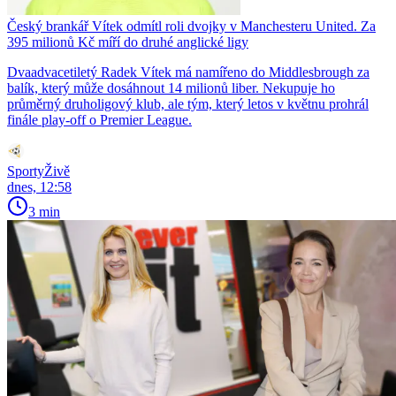
Český brankář Vítek odmítl roli dvojky v Manchesteru United. Za
395 milionů Kč míří do druhé anglické ligy
Dvaadvacetiletý Radek Vítek má namířeno do Middlesbrough za
balík, který může dosáhnout 14 milionů liber. Nekupuje ho
průměrný druholigový klub, ale tým, který letos v květnu prohrál
finále play-off o Premier League.
SportyŽivě
dnes, 12:58
3 min