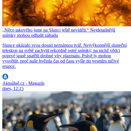
„Něco takového jsme na Slunci ještě neviděli.“ Nejdetailnější
snímky mohou odhalit záhadu
Slunce ukázalo svou dosud neznámou tvář. Nejvýkonnější sluneční
teleskop na světě zachytil rekordně ostré snímky, na nichž vědci
poprvé jasně spatřili drobné víry plazmatu. Právě ty mohou
vysvětlit, proč naše hvězda čas od času vyšle do vesmíru ničivé
erupce.
Aktuálně.cz - Magazín
dnes, 12:15