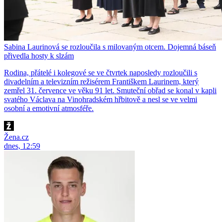
Sabina Laurinová se rozloučila s milovaným otcem. Dojemná báseň
přivedla hosty k slzám
Rodina, přátelé i kolegové se ve čtvrtek naposledy rozloučili s
divadelním a televizním režisérem Františkem Laurinem, který
zemřel 31. července ve věku 91 let. Smuteční obřad se konal v kapli
svatého Václava na Vinohradském hřbitově a nesl se ve velmi
osobní a emotivní atmosféře.
Žena.cz
dnes, 12:59