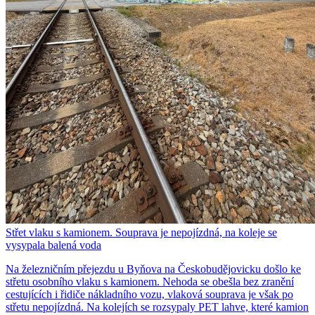
Střet vlaku s kamionem. Souprava je nepojízdná, na koleje se
vysypala balená voda
Na železničním přejezdu u Byňova na Českobudějovicku došlo ke
střetu osobního vlaku s kamionem. Nehoda se obešla bez zranění
cestujících i řidiče nákladního vozu, vlaková souprava je však po
střetu nepojízdná. Na kolejích se rozsypaly PET lahve, které kamion