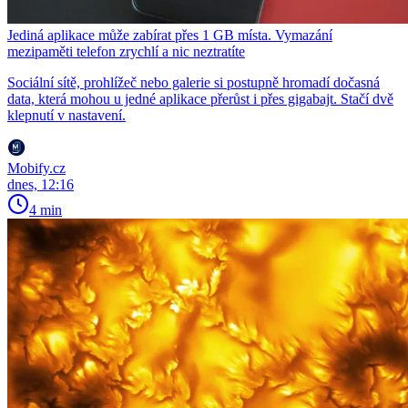
Jediná aplikace může zabírat přes 1 GB místa. Vymazání
mezipaměti telefon zrychlí a nic neztratíte
Sociální sítě, prohlížeč nebo galerie si postupně hromadí dočasná
data, která mohou u jedné aplikace přerůst i přes gigabajt. Stačí dvě
klepnutí v nastavení.
Mobify.cz
dnes, 12:16
4 min