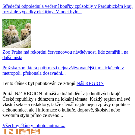
Středeční odpolední a večerní bouřky způsobily v Pardubickém kraji
rozsáhlé výpadky elektřiny. V noci bylo...
Zoo Praha má rekordní červencovou návštěvnost, lidé zamířili i na
další místa
Pražská zoo, která patří mezi nejnavštěvovanější turistické cíle v
metropoli, překonala dosavadní...
Tento článek byl publikován ze zdrojů
Náš REGION
Portál Náš REGION přináší aktuální dění z jednotlivých krajů
České republiky s důrazem na lokální témata. Každý region má své
vlastní sekce a redaktory, takže čtenář najde nejen zprávy o politice
a ekonomice, ale i informace o kultuře, dopravě, školství nebo
životním stylu přímo ze svého...
Všechny články tohoto autora →