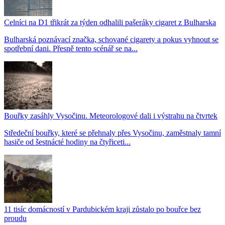
Celníci na D1 třikrát za týden odhalili pašeráky cigaret z Bulharska
Bulharská poznávací značka, schované cigarety a pokus vyhnout se
spotřební dani. Přesně tento scénář se na...
Bouřky zasáhly Vysočinu. Meteorologové dali i výstrahu na čtvrtek
Středeční bouřky, které se přehnaly přes Vysočinu, zaměstnaly tamní
hasiče od šestnácté hodiny na čtyřiceti...
11 tisíc domácností v Pardubickém kraji zůstalo po bouřce bez
proudu