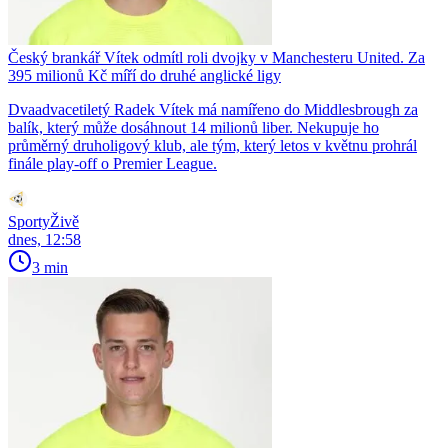
Český brankář Vítek odmítl roli dvojky v Manchesteru United. Za
395 milionů Kč míří do druhé anglické ligy
Dvaadvacetiletý Radek Vítek má namířeno do Middlesbrough za
balík, který může dosáhnout 14 milionů liber. Nekupuje ho
průměrný druholigový klub, ale tým, který letos v květnu prohrál
finále play-off o Premier League.
SportyŽivě
dnes, 12:58
3 min