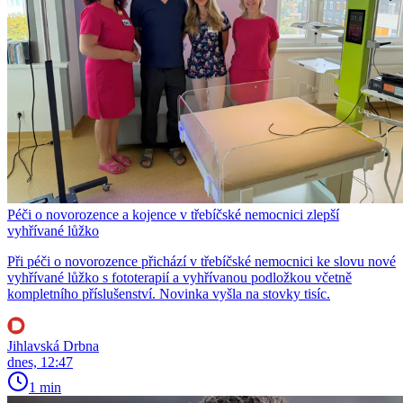
Péči o novorozence a kojence v třebíčské nemocnici zlepší
vyhřívané lůžko
Při péči o novorozence přichází v třebíčské nemocnici ke slovu nové
vyhřívané lůžko s fototerapií a vyhřívanou podložkou včetně
kompletního příslušenství. Novinka vyšla na stovky tisíc.
Jihlavská Drbna
dnes, 12:47
1 min