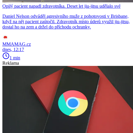
Opilý pacient napadl zdravotníka. Deset let jiu-jitsu udělalo své
Daniel Nelson odváděl agresivního muže z pohotovosti v Brisbane,
když na něj pacient zaútočil. Zdravotník místo úderů využil jiu-jitsu,
dostal ho na zem a držel do příchodu ochranky.
MMAMAG.cz
dnes, 12:17
1 min
Reklama