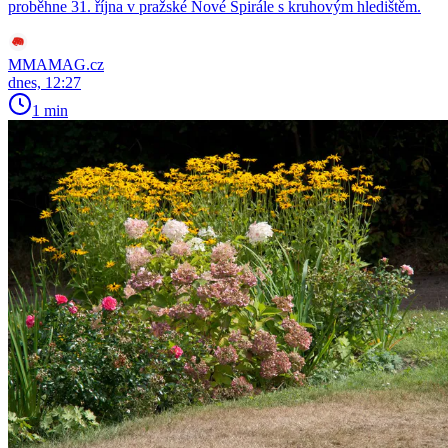
proběhne 31. října v pražské Nové Spirále s kruhovým hledištěm.
MMAMAG.cz
dnes, 12:27
1 min