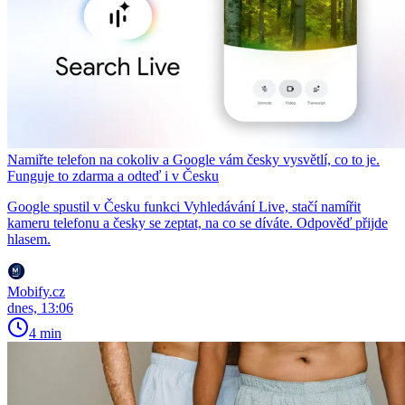
Namiřte telefon na cokoliv a Google vám česky vysvětlí, co to je.
Funguje to zdarma a odteď i v Česku
Google spustil v Česku funkci Vyhledávání Live, stačí namířit
kameru telefonu a česky se zeptat, na co se díváte. Odpověď přijde
hlasem.
Mobify.cz
dnes, 13:06
4 min