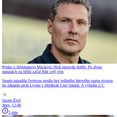
Priske o debutantovi Mackovi: Hrál opravdu dobře. Po dvou
minutách na hřišti začal řídit celý tým
Sparta nasadila čerstvou posilu bez jediného ligového startu rovnou
do základu proti Lyonu v předkole Ligy mistrů. A vyhrála 2:1.
SportyŽivě
dnes, 12:46
3 min