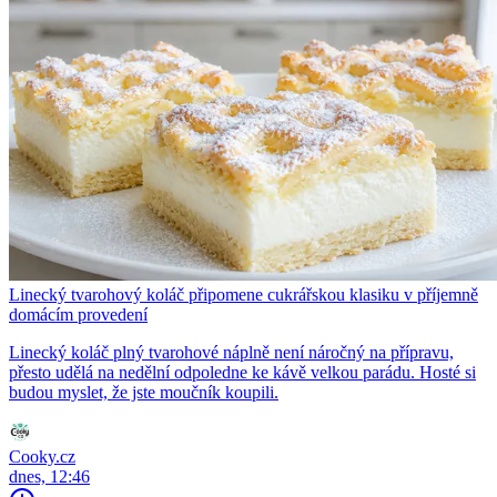
Linecký tvarohový koláč připomene cukrářskou klasiku v příjemně
domácím provedení
Linecký koláč plný tvarohové náplně není náročný na přípravu,
přesto udělá na nedělní odpoledne ke kávě velkou parádu. Hosté si
budou myslet, že jste moučník koupili.
Cooky.cz
dnes, 12:46