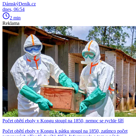
DámskýDeník.cz
dnes, 06:54
2 min
Reklama
Počet obětí eboly v Kongu stoupl na 1850, nemoc se rychle šíří
Počet obětí eboly v Kongu k pátku stoupl na 1850, zatímco počet