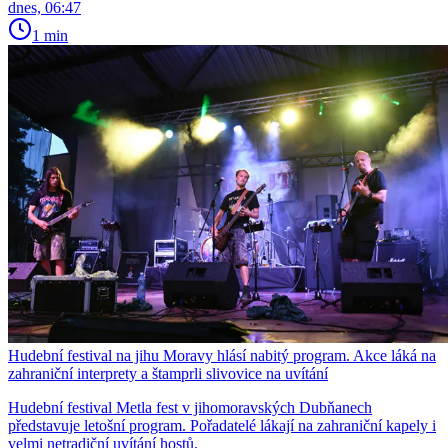
dnes, 06:47
1 min
Hudební festival na jihu Moravy hlásí nabitý program. Akce láká na
zahraniční interprety a štamprli slivovice na uvítání
Hudební festival Metla fest v jihomoravských Dubňanech
představuje letošní program. Pořadatelé lákají na zahraniční kapely i
velmi netradiční uvítání hostů.