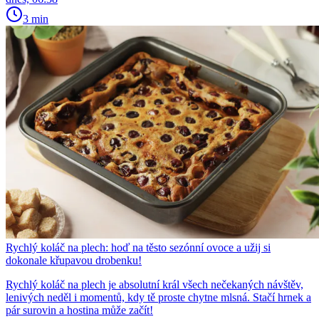
3 min
Rychlý koláč na plech: hoď na těsto sezónní ovoce a užij si
dokonale křupavou drobenku!
Rychlý koláč na plech je absolutní král všech nečekaných návštěv,
lenivých neděl i momentů, kdy tě proste chytne mlsná. Stačí hrnek a
pár surovin a hostina může začít!