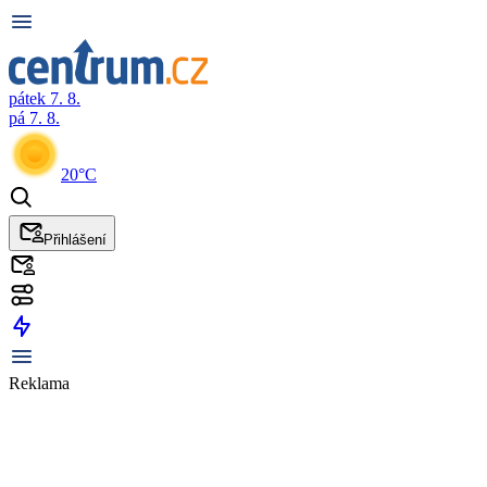
pátek 7. 8.
pá 7. 8.
20°C
Přihlášení
Reklama