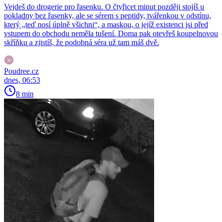
Vejdeš do drogerie pro řasenku. O čtyřicet minut později stojíš u
pokladny bez řasenky, ale se sérem s peptidy, tvářenkou v odstínu,
který „teď nosí úplně všichni“, a maskou, o jejíž existenci jsi před
vstupem do obchodu neměla tušení. Doma pak otevřeš koupelnovou
skříňku a zjistíš, že podobná séra už tam máš dvě.
Poudree.cz
dnes, 06:53
8 min