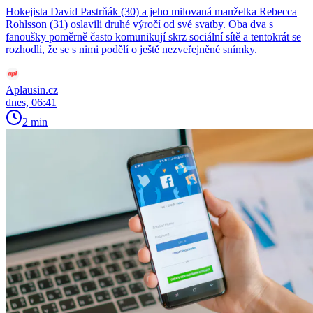
Hokejista David Pastrňák (30) a jeho milovaná manželka Rebecca
Rohlsson (31) oslavili druhé výročí od své svatby. Oba dva s
fanoušky poměrně často komunikují skrz sociální sítě a tentokrát se
rozhodli, že se s nimi podělí o ještě nezveřejněné snímky.
Aplausin.cz
dnes, 06:41
2 min