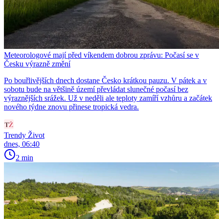
Meteorologové mají před víkendem dobrou zprávu: Počasí se v
Česku výrazně změní
Po bouřlivějších dnech dostane Česko krátkou pauzu. V pátek a v
sobotu bude na většině území převládat slunečné počasí bez
výraznějších srážek. Už v neděli ale teploty zamíří vzhůru a začátek
nového týdne znovu přinese tropická vedra.
Trendy Život
dnes, 06:40
2 min