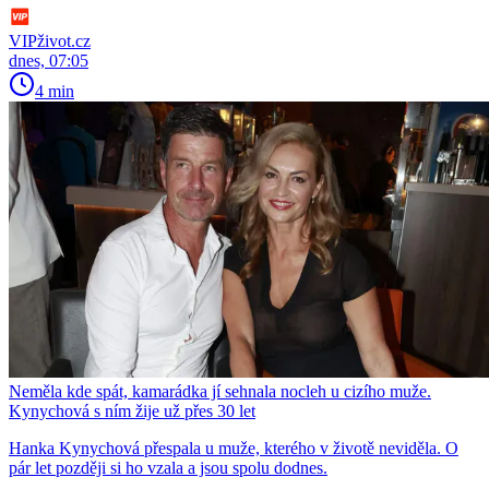
VIPživot.cz
dnes, 07:05
4 min
Neměla kde spát, kamarádka jí sehnala nocleh u cizího muže.
Kynychová s ním žije už přes 30 let
Hanka Kynychová přespala u muže, kterého v životě neviděla. O
pár let později si ho vzala a jsou spolu dodnes.