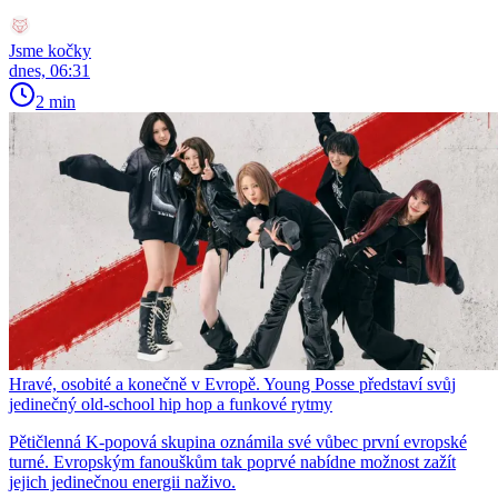
Jsme kočky
dnes, 06:31
2 min
Hravé, osobité a konečně v Evropě. Young Posse představí svůj
jedinečný old-school hip hop a funkové rytmy
Pětičlenná K-popová skupina oznámila své vůbec první evropské
turné. Evropským fanouškům tak poprvé nabídne možnost zažít
jejich jedinečnou energii naživo.