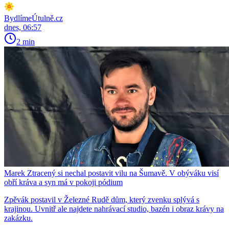
BydlímeÚtulně.cz
dnes, 06:57
2 min
Marek Ztracený si nechal postavit vilu na Šumavě. V obýváku visí
obří kráva a syn má v pokoji pódium
Zpěvák postavil v Železné Rudě dům, který zvenku splývá s
krajinou. Uvnitř ale najdete nahrávací studio, bazén i obraz krávy na
zakázku.