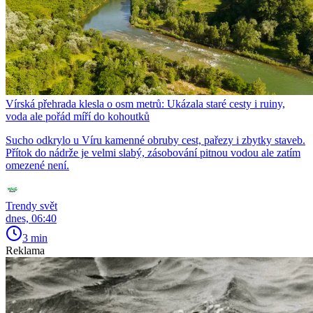
Vírská přehrada klesla o osm metrů: Ukázala staré cesty i ruiny,
voda ale pořád míří do kohoutků
Sucho odkrylo u Víru kamenné obruby cest, pařezy i zbytky staveb.
Přítok do nádrže je velmi slabý, zásobování pitnou vodou ale zatím
omezené není.
Trendy svět
dnes, 06:40
3 min
Reklama