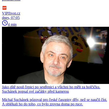
VIPživot.cz
dnes, 07:05
4 min
Jako dítě nosil čepici po sestřenici a všichni ho měli za holčičku.
Suchánek popsal své začátky před kamerou
Michal Suchánek pózoval pro české časopisy dřív, než se naučil číst.
A oblékali ho do toho, co bylo zrovna doma po ruce.