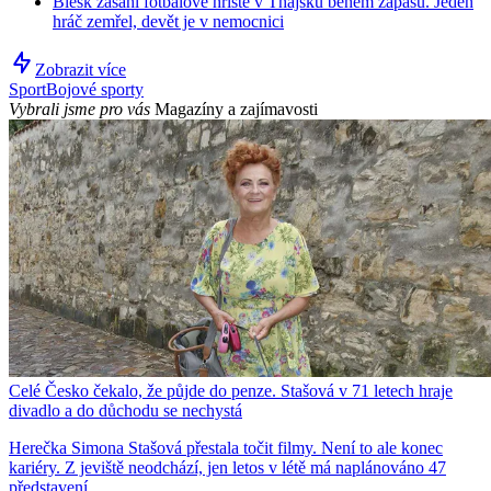
Blesk zasáhl fotbalové hřiště v Thajsku během zápasu. Jeden
hráč zemřel, devět je v nemocnici
Zobrazit více
Sport
Bojové sporty
Vybrali jsme pro vás
Magazíny a zajímavosti
Celé Česko čekalo, že půjde do penze. Stašová v 71 letech hraje
divadlo a do důchodu se nechystá
Herečka Simona Stašová přestala točit filmy. Není to ale konec
kariéry. Z jeviště neodchází, jen letos v létě má naplánováno 47
představení.