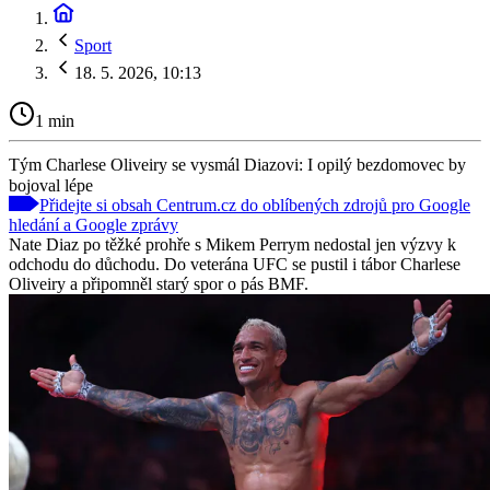
Sport
18. 5. 2026, 10:13
1 min
Tým Charlese Oliveiry se vysmál Diazovi: I opilý bezdomovec by
bojoval lépe
Přidejte si obsah Centrum.cz do oblíbených zdrojů pro Google
hledání a Google zprávy
Nate Diaz po těžké prohře s Mikem Perrym nedostal jen výzvy k
odchodu do důchodu. Do veterána UFC se pustil i tábor Charlese
Oliveiry a připomněl starý spor o pás BMF.