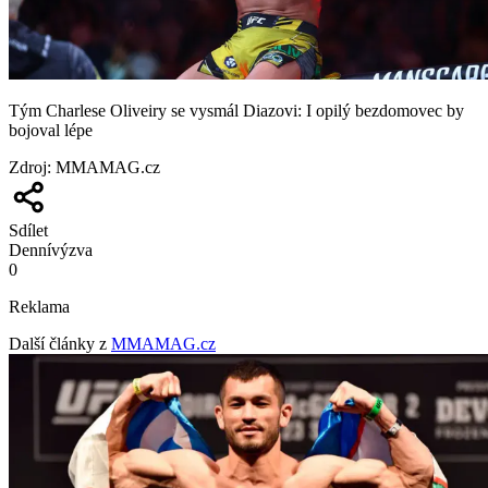
Tým Charlese Oliveiry se vysmál Diazovi: I opilý bezdomovec by
bojoval lépe
Zdroj
:
MMAMAG.cz
Sdílet
Denní
výzva
0
Reklama
Další články z
MMAMAG.cz