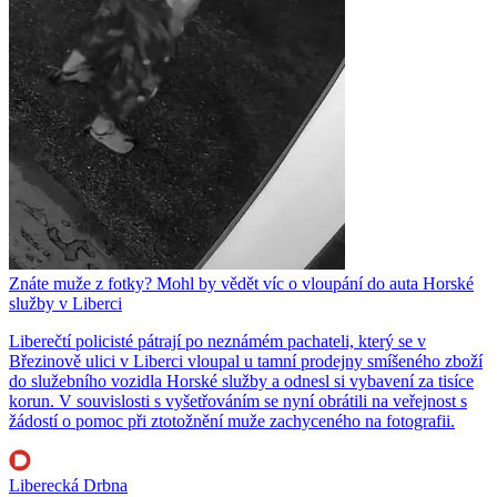
Znáte muže z fotky? Mohl by vědět víc o vloupání do auta Horské
služby v Liberci
Liberečtí policisté pátrají po neznámém pachateli, který se v
Březinově ulici v Liberci vloupal u tamní prodejny smíšeného zboží
do služebního vozidla Horské služby a odnesl si vybavení za tisíce
korun. V souvislosti s vyšetřováním se nyní obrátili na veřejnost s
žádostí o pomoc při ztotožnění muže zachyceného na fotografii.
Liberecká Drbna