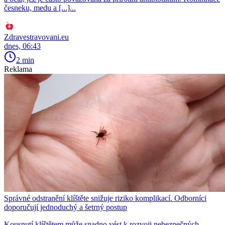
česneku, medu a [...]...
Zdravestravovani.eu
dnes, 06:43
2 min
Reklama
Správné odstranění klíštěte snižuje riziko komplikací. Odborníci
doporučují jednoduchý a šetrný postup
Kousnutí klíštětem může snadno vést k rozvoji nebezpečných