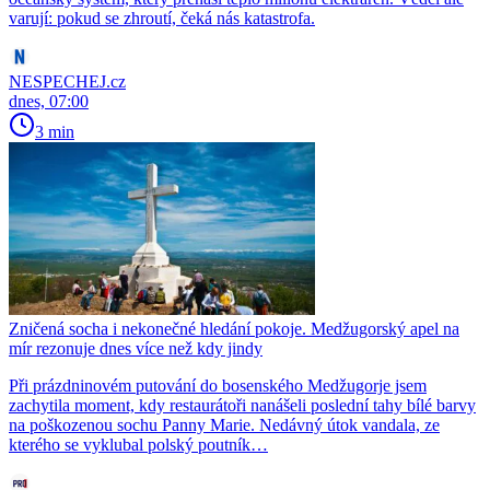
varují: pokud se zhroutí, čeká nás katastrofa.
NESPECHEJ.cz
dnes, 07:00
3 min
Zničená socha i nekonečné hledání pokoje. Medžugorský apel na
mír rezonuje dnes více než kdy jindy
Při prázdninovém putování do bosenského Medžugorje jsem
zachytila moment, kdy restaurátoři nanášeli poslední tahy bílé barvy
na poškozenou sochu Panny Marie. Nedávný útok vandala, ze
kterého se vyklubal polský poutník…