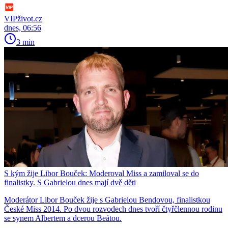
VIPživot.cz
dnes, 06:56
3 min
S kým žije Libor Bouček: Moderoval Miss a zamiloval se do
finalistky. S Gabrielou dnes mají dvě děti
Moderátor Libor Bouček žije s Gabrielou Bendovou, finalistkou
České Miss 2014. Po dvou rozvodech dnes tvoří čtyřčlennou rodinu
se synem Albertem a dcerou Beátou.