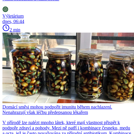
Výletárium
dnes, 06:44
2 min
Domácí směsi mohou podpořit imunitu během nachlazení.
Nenahrazují však léčbu předepsanou lékařem
V přírodě lze nalézt mnoho látek, které mají vlastnost přispět k
podpoře zdraví a pohody. Mezi ně patří i kombinace česneku, medu
a octa, jež je často považována za přírodní antibiotikum. Kombinace