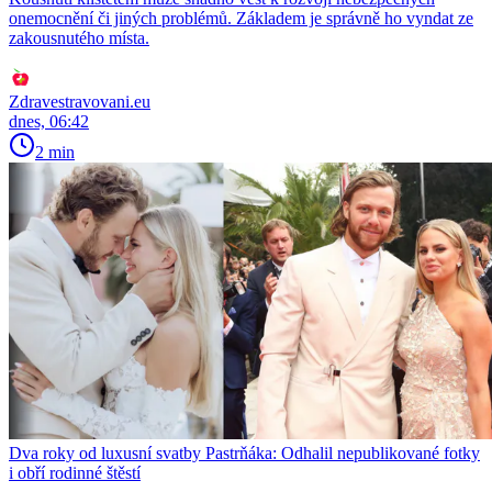
onemocnění či jiných problémů. Základem je správně ho vyndat ze
zakousnutého místa.
Zdravestravovani.eu
dnes, 06:42
2 min
Dva roky od luxusní svatby Pastrňáka: Odhalil nepublikované fotky
i obří rodinné štěstí