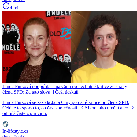
4 min
Linda Finková podpořila Jana Cinu po nechutné kritice ze strany
člena SPD: Za tato slova jí Češi tleskají
Linda Finková se zastala Jana Ciny po ostré kritice od člena SPD.
Celé je to spor o to, co část společnosti ještě bere jako umění a co už
odmítá čistě z principu.
In-lifestyle.cz
dnes, 06:38