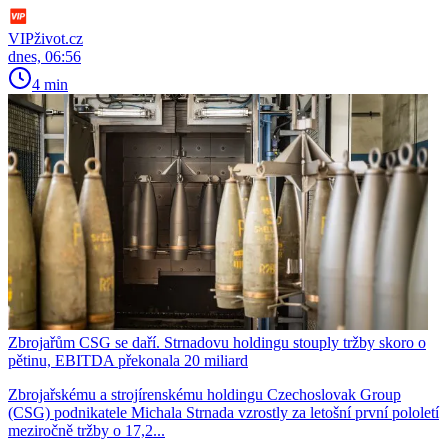
VIPživot.cz
dnes, 06:56
4 min
Zbrojařům CSG se daří. Strnadovu holdingu stouply tržby skoro o
pětinu, EBITDA překonala 20 miliard
Zbrojařskému a strojírenskému holdingu Czechoslovak Group
(CSG) podnikatele Michala Strnada vzrostly za letošní první pololetí
meziročně tržby o 17,2...