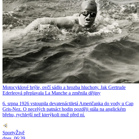
Motocyklové brýle, ovčí sádlo a hrozba hluchoty. Jak Gertrude
Ederleová přeplavala La Manche a změnila dějiny
6. srpna 1926 vstoupila devatenáctiletá Američanka do vody u Cap
Gris-Nez. O necelých patnáct hodin později stála na anglickém
břehu, rychlejší než kterýkoli muž před ní.
SportyŽivě
dnes, 06:39