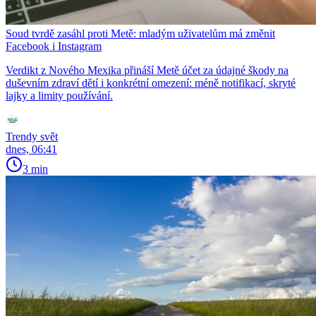
Soud tvrdě zasáhl proti Metě: mladým uživatelům má změnit
Facebook i Instagram
Verdikt z Nového Mexika přináší Metě účet za údajné škody na
duševním zdraví dětí i konkrétní omezení: méně notifikací, skryté
lajky a limity používání.
Trendy svět
dnes, 06:41
3 min