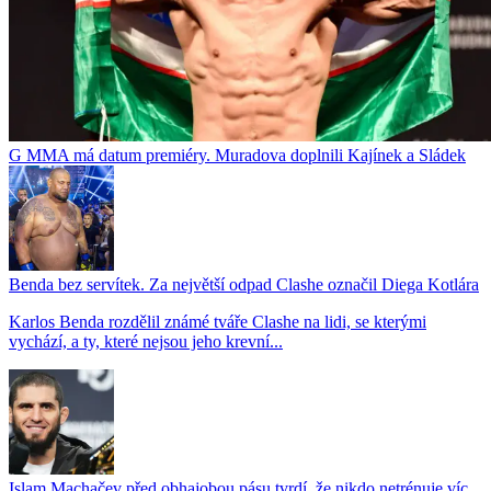
G MMA má datum premiéry. Muradova doplnili Kajínek a Sládek
Benda bez servítek. Za největší odpad Clashe označil Diega Kotlára
Karlos Benda rozdělil známé tváře Clashe na lidi, se kterými
vychází, a ty, které nejsou jeho krevní...
Islam Machačev před obhajobou pásu tvrdí, že nikdo netrénuje víc