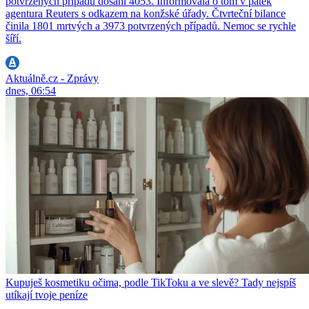
potvrzených případů dosáhl 4053. Informovala o tom v pátek
agentura Reuters s odkazem na konžské úřady. Čtvrteční bilance
činila 1801 mrtvých a 3973 potvrzených případů. Nemoc se rychle
šíří.
Aktuálně.cz - Zprávy
dnes, 06:54
Kupuješ kosmetiku očima, podle TikToku a ve slevě? Tady nejspíš
utíkají tvoje peníze