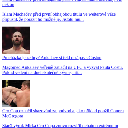
než on
Islam Machačev před první obhajobou titulu ve welterové váze
připustil, že porazit ho možné je. Jistotu mu...
Procházka je ze hry? Ankalaev si řekl o zápas s Costou
Magomed Ankalaev veřejně zatlačil na UFC a vyzval Paula Costu.
Pokud vedení na duel skutečně kývne, Jiří...
Cro Cop označil shazování za podvod a jako příklad použil Conora
McGregora
Starší výrok Mirka Cro Copa znovu rozvířil debatu o extrémním