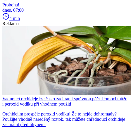
Proboha!
dnes, 07:00
4 min
Reklama
Vadnoucí orchideje lze často zachránit správnou péčí. Pomoci může
i peroxid vodíku při vhodném použití
Orchidejím prospěje peroxid vodíku! Že to nejde dohromady?
Použijte vhodně naředěný roztok, tak můžete chřadnoucí orchideje
zachránit před úhynem.