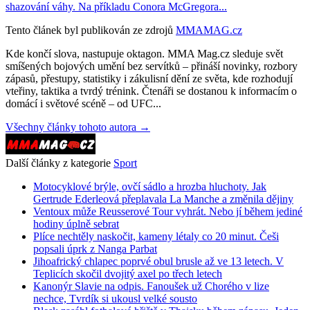
shazování váhy. Na příkladu Conora McGregora...
Tento článek byl publikován ze zdrojů
MMAMAG.cz
Kde končí slova, nastupuje oktagon. MMA Mag.cz sleduje svět
smíšených bojových umění bez servítků – přináší novinky, rozbory
zápasů, přestupy, statistiky i zákulisní dění ze světa, kde rozhodují
vteřiny, taktika a tvrdý trénink. Čtenáři se dostanou k informacím o
domácí i světové scéně – od UFC...
Všechny články tohoto autora →
Další články z kategorie
Sport
Motocyklové brýle, ovčí sádlo a hrozba hluchoty. Jak
Gertrude Ederleová přeplavala La Manche a změnila dějiny
Ventoux může Reusserové Tour vyhrát. Nebo jí během jediné
hodiny úplně sebrat
Plíce nechtěly naskočit, kameny létaly co 20 minut. Češi
popsali úprk z Nanga Parbat
Jihoafrický chlapec poprvé obul brusle až ve 13 letech. V
Teplicích skočil dvojitý axel po třech letech
Kanonýr Slavie na odpis. Fanoušek už Chorého v lize
nechce, Tvrdík si ukousl velké sousto