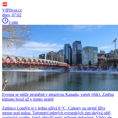
VIPživot.cz
dnes, 07:02
3 min
Evropa se může proměnit v mrazivou Kanadu, varují vědci. Změna
klimatu hrozí už v tomto století
Zatímco Londýn si v lednu užívá 8 °C, Calgary na stejné šířce
mrzne pod nulou. Tajemství mírných evropských zim skrývá obří
oceánský systém, který přenáší teplo milionů elektráren. Vědci ale