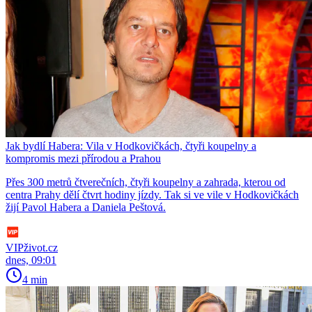
Jak bydlí Habera: Vila v Hodkovičkách, čtyři koupelny a
kompromis mezi přírodou a Prahou
Přes 300 metrů čtverečních, čtyři koupelny a zahrada, kterou od
centra Prahy dělí čtvrt hodiny jízdy. Tak si ve vile v Hodkovičkách
žijí Pavol Habera a Daniela Peštová.
VIPživot.cz
dnes, 09:01
4 min