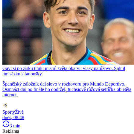
Gavi si po zisku titulu mistrů světa obarvil vlasy narůžovo. Splnil
tím sázku s fanoušky
Španělský záložník dal slovo v rozhovoru pro Mundo Deportivo.
Osmnáct dní po finále ho dodržel, fuchsiově růžová selfíčka obletěla
internet.
SportyŽivě
dnes, 08:48
3 min
Reklama