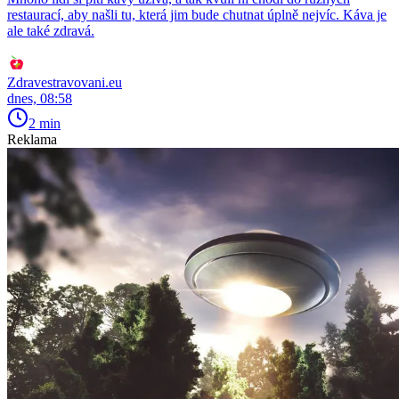
restaurací, aby našli tu, která jim bude chutnat úplně nejvíc. Káva je
ale také zdravá.
Zdravestravovani.eu
dnes, 08:58
2 min
Reklama