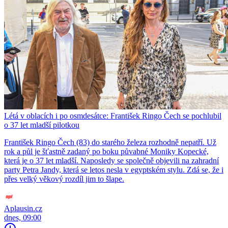
Létá v oblacích i po osmdesátce: František Ringo Čech se pochlubil
o 37 let mladší pilotkou
František Ringo Čech (83) do starého železa rozhodně nepatří. Už
rok a půl je šťastně zadaný po boku půvabné Moniky Kopecké,
která je o 37 let mladší. Naposledy se společně objevili na zahradní
party Petra Jandy, která se letos nesla v egyptském stylu. Zdá se, že i
přes velký věkový rozdíl jim to šlape.
Aplausin.cz
dnes, 09:00