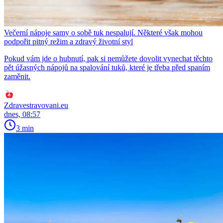
Večerní nápoje samy o sobě tuk nespalují. Některé však mohou
podpořit pitný režim a zdravý životní styl
Pokud vám jde o hubnutí, pak si nemůžete dovolit vynechat těchto
pět úžasných nápojů na spalování tuků, které je třeba před spaním
zaměnit.
Zdravestravovani.eu
dnes, 08:57
3 min