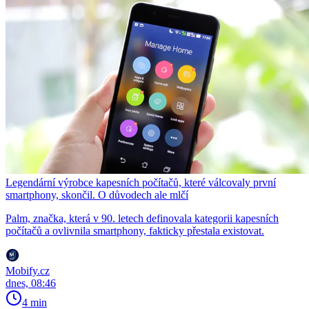
Legendární výrobce kapesních počítačů, které válcovaly první
smartphony, skončil. O důvodech ale mlčí
Palm, značka, která v 90. letech definovala kategorii kapesních
počítačů a ovlivnila smartphony, fakticky přestala existovat.
Mobify.cz
dnes, 08:46
4 min