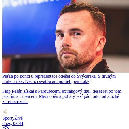
Pešán po konci u reprezentace odešel do Švýcarska. S druhým
titulem říká: Nechci svatbu ani pohřeb, jen hokej
Filip Pešán získal s Pardubicemi extraligový titul, deset let po tom
prvním s Libercem. Mezi oběma poháry leží pád, odchod a tiché
znovuzrození.
SportyŽivě
dnes, 08:44