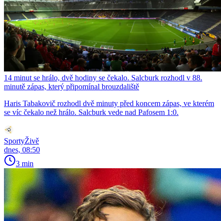
14 minut se hrálo, dvě hodiny se čekalo. Salcburk rozhodl v 88.
minutě zápas, který připomínal brouzdaliště
Haris Tabakovič rozhodl dvě minuty před koncem zápas, ve kterém
se víc čekalo než hrálo. Salcburk vede nad Pafosem 1:0.
SportyŽivě
dnes, 08:50
3 min