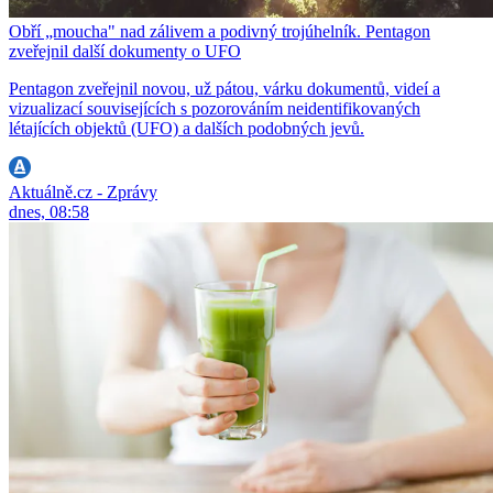
Obří „moucha" nad zálivem a podivný trojúhelník. Pentagon
zveřejnil další dokumenty o UFO
Pentagon zveřejnil novou, už pátou, várku dokumentů, videí a
vizualizací souvisejících s pozorováním neidentifikovaných
létajících objektů (UFO) a dalších podobných jevů.
Aktuálně.cz - Zprávy
dnes, 08:58