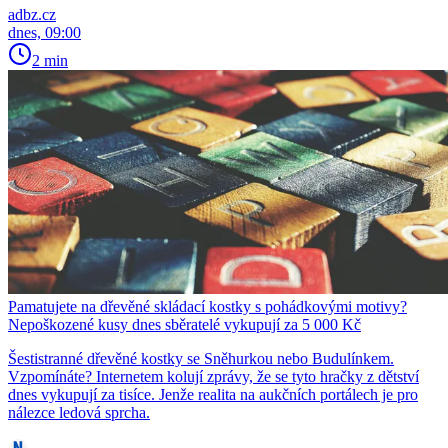
adbz.cz
dnes, 09:00
2 min
Pamatujete na dřevěné skládací kostky s pohádkovými motivy?
Nepoškozené kusy dnes sběratelé vykupují za 5 000 Kč
Šestistranné dřevěné kostky se Sněhurkou nebo Budulínkem.
Vzpomínáte? Internetem kolují zprávy, že se tyto hračky z dětství
dnes vykupují za tisíce. Jenže realita na aukčních portálech je pro
nálezce ledová sprcha.