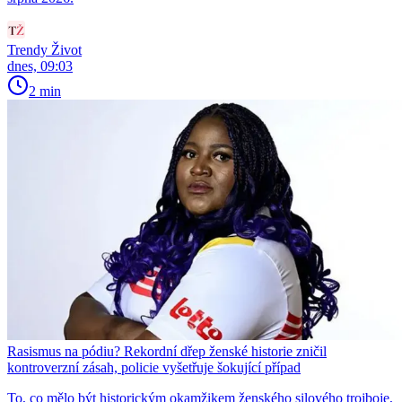
Trendy Život
dnes, 09:03
2 min
Rasismus na pódiu? Rekordní dřep ženské historie zničil
kontroverzní zásah, policie vyšetřuje šokující případ
To, co mělo být historickým okamžikem ženského silového trojboje,