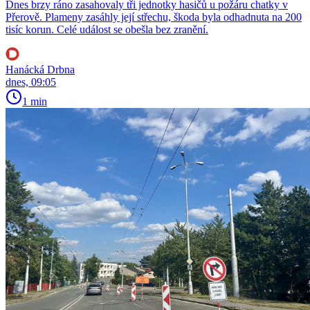
Dnes brzy ráno zasahovaly tři jednotky hasičů u požáru chatky v
Přerově. Plameny zasáhly její střechu, škoda byla odhadnuta na 200
tisíc korun. Celé událost se obešla bez zranění.
Hanácká Drbna
dnes, 09:05
1 min