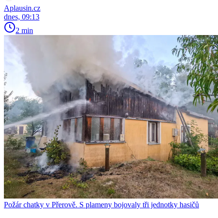
Aplausin.cz
dnes, 09:13
2 min
Požár chatky v Přerově. S plameny bojovaly tři jednotky hasičů