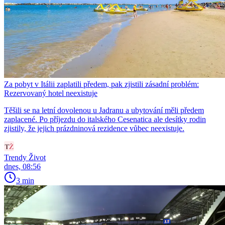
Za pobyt v Itálii zaplatili předem, pak zjistili zásadní problém:
Rezervovaný hotel neexistuje
Těšili se na letní dovolenou u Jadranu a ubytování měli předem
zaplacené. Po příjezdu do italského Cesenatica ale desítky rodin
zjistily, že jejich prázdninová rezidence vůbec neexistuje.
Trendy Život
dnes, 08:56
3 min