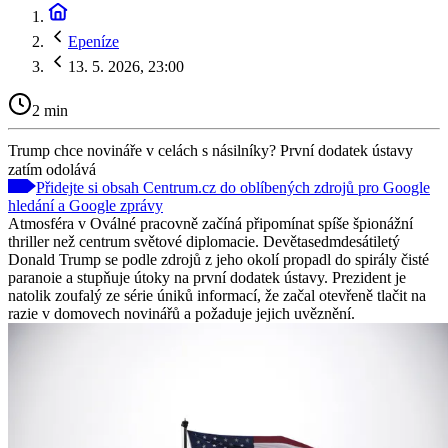
Epeníze
13. 5. 2026, 23:00
2 min
Trump chce novináře v celách s násilníky? První dodatek ústavy
zatím odolává
Přidejte si obsah Centrum.cz do oblíbených zdrojů pro Google
hledání a Google zprávy
Atmosféra v Oválné pracovně začíná připomínat spíše špionážní
thriller než centrum světové diplomacie. Devětasedmdesátiletý
Donald Trump se podle zdrojů z jeho okolí propadl do spirály čisté
paranoie a stupňuje útoky na první dodatek ústavy. Prezident je
natolik zoufalý ze série úniků informací, že začal otevřeně tlačit na
razie v domovech novinářů a požaduje jejich uvěznění.