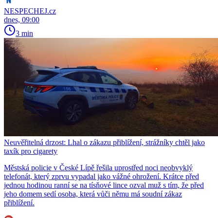
NESPECHEJ.cz
dnes, 09:00
3 min
Neuvěřitelná drzost: Lhal o zákazu přiblížení, strážníky chtěl jako
taxík pro cigarety
Městská policie v České Lípě řešila uprostřed noci neobvyklý
telefonát, který zprvu vypadal jako vážné ohrožení. Krátce před
jednou hodinou ranní se na tísňové lince ozval muž s tím, že před
jeho domem sedí osoba, která vůči němu má soudní zákaz
přiblížení.