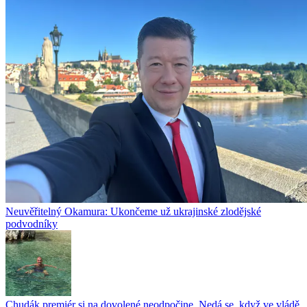
Neuvěřitelný Okamura: Ukončeme už ukrajinské zlodějské
podvodníky
Chudák premiér si na dovolené neodpočine. Nedá se, když ve vládě