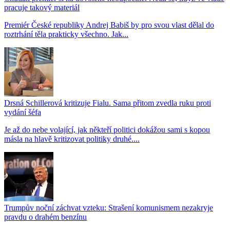
pracuje takový materiál
Premiér České republiky Andrej Babiš by pro svou vlast dělal do
roztrhání těla prakticky všechno. Jak...
Drsná Schillerová kritizuje Fialu. Sama přitom zvedla ruku proti
vydání šéfa
Je až do nebe volající, jak někteří politici dokážou sami s kopou
másla na hlavě kritizovat politiky druhé....
Trumpův noční záchvat vzteku: Strašení komunismem nezakryje
pravdu o drahém benzínu