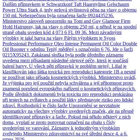
Dalším přípravkem je Schwarzkopf Taft Haarstyling Gelschaum
Power Ultra Stark 4, tedy gelová stylingová pěna na vlasy o objemu
150 ml. Nebezpečnou byla označena šarže 0924435236.
Ministerstvo zároveň upozornilo na Toni and Guy Glamour Firm
Hold Hairspray, lak na vlasy o objemu 250 ml, u něhož je na spodní
straně obalu uveden kód 4 073 6 FL 09 36. Mezi závadnými
výrobky je také barva na vlasy Pátým výrobkem je Syoss
Professional Performance Oleo Intense Permanent Oil Color Double
Oil Booster v odstínu Teplý měděný s označením 6 76. Jde o šarži
0215X95243. Zakázaná složka byla podle úředního záznamu
uvedena mezi přísadami následné olejové péče, která je součástí
balení barvy. U všech pěti přípravků je problém stejný. Lilial je
klasifikován jako látka toxická pro reprodukci kategorie 1B a nesmí
se používat jako přísada kosmetických výrobků. Ministerstvo uvádí,
že výjimka pro její použití nebyla schválena a její přítomnost proto
znamená porušení evropského nařízení o kosmetických přípravcích.
Podle úředních dokumentů byla toxicita pro reprodukci prokázána
při testech na zvířatech a použití látky představuje riziko pro lidské
zdraví. Rozhodující je číslo šarže Upozornění se nevztahuje
automaticky na všechny výrobky uvedených značek, ale na přesně
identifikované přípravky a šarže. Pokud má někdo některý z nich
doma, vyplatí se proto porovnat označení na obalu s čísly
uvedenými ve varování. Záznamy k jednotlivým výrobkům
zveřejnilo Ministerstvo zdravotnictví na své úřední desce 4. a 6.
srpna 2026.