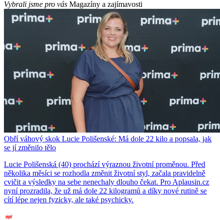
Vybrali jsme pro vás
Magazíny a zajímavosti
Obří váhový skok Lucie Polišenské: Má dole 22 kilo a popsala, jak
se jí změnilo tělo
Lucie Polišenská (40) prochází výraznou životní proměnou. Před
několika měsíci se rozhodla změnit životní styl, začala pravidelně
cvičit a výsledky na sebe nenechaly dlouho čekat. Pro Aplausin.cz
nyní prozradila, že už má dole 22 kilogramů a díky nové rutině se
cítí lépe nejen fyzicky, ale také psychicky.