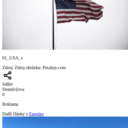
01_USA_v
Zdroj
:
Zdroj obrázku: Pixabay.com
Sdílet
Denní
výzva
0
Reklama
Další články z
Epeníze