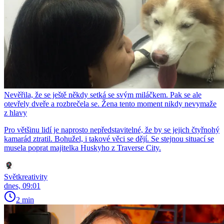
Nevěřila, že se ještě někdy setká se svým miláčkem. Pak se ale
otevřely dveře a rozbrečela se. Žena tento moment nikdy nevymaže
z hlavy
Pro většinu lidí je naprosto nepředstavitelné, že by se jejich čtyřnohý
kamarád ztratil. Bohužel, i takové věci se dějí. Se stejnou situací se
musela poprat majitelka Huskyho z Traverse City.
Světkreativity
dnes, 09:01
2 min