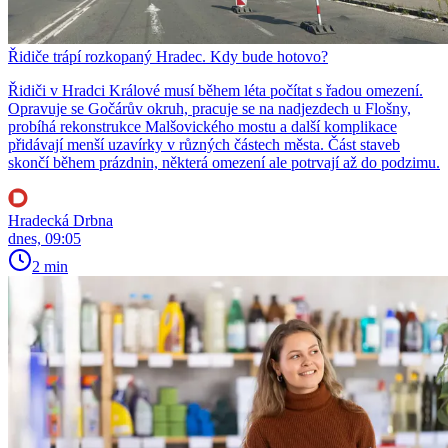
Řidiče trápí rozkopaný Hradec. Kdy bude hotovo?
Řidiči v Hradci Králové musí během léta počítat s řadou omezení.
Opravuje se Gočárův okruh, pracuje se na nadjezdech u Flošny,
probíhá rekonstrukce Malšovického mostu a další komplikace
přidávají menší uzavírky v různých částech města. Část staveb
skončí během prázdnin, některá omezení ale potrvají až do podzimu.
Hradecká Drbna
dnes, 09:05
2 min