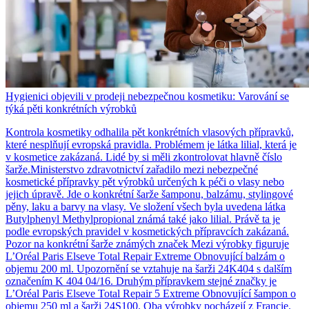
Hygienici objevili v prodeji nebezpečnou kosmetiku: Varování se
týká pěti konkrétních výrobků
Kontrola kosmetiky odhalila pět konkrétních vlasových přípravků,
které nesplňují evropská pravidla. Problémem je látka lilial, která je
v kosmetice zakázaná. Lidé by si měli zkontrolovat hlavně číslo
šarže.Ministerstvo zdravotnictví zařadilo mezi nebezpečné
kosmetické přípravky pět výrobků určených k péči o vlasy nebo
jejich úpravě. Jde o konkrétní šarže šamponu, balzámu, stylingové
pěny, laku a barvy na vlasy. Ve složení všech byla uvedena látka
Butylphenyl Methylpropional známá také jako lilial. Právě ta je
podle evropských pravidel v kosmetických přípravcích zakázaná.
Pozor na konkrétní šarže známých značek Mezi výrobky figuruje
L’Oréal Paris Elseve Total Repair Extreme Obnovující balzám o
objemu 200 ml. Upozornění se vztahuje na šarži 24K404 s dalším
označením K 404 04/16. Druhým přípravkem stejné značky je
L’Oréal Paris Elseve Total Repair 5 Extreme Obnovující šampon o
objemu 250 ml a šarži 24S100. Oba výrobky pocházejí z Francie.