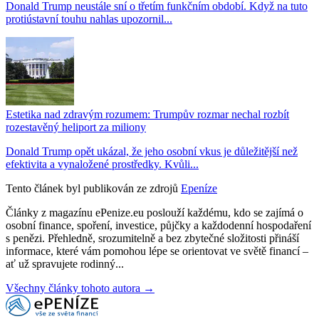
Donald Trump neustále sní o třetím funkčním období. Když na tuto
protiústavní touhu nahlas upozornil...
Estetika nad zdravým rozumem: Trumpův rozmar nechal rozbít
rozestavěný heliport za miliony
Donald Trump opět ukázal, že jeho osobní vkus je důležitější než
efektivita a vynaložené prostředky. Kvůli...
Tento článek byl publikován ze zdrojů
Epeníze
Články z magazínu ePenize.eu poslouží každému, kdo se zajímá o
osobní finance, spoření, investice, půjčky a každodenní hospodaření
s penězi. Přehledně, srozumitelně a bez zbytečné složitosti přináší
informace, které vám pomohou lépe se orientovat ve světě financí –
ať už spravujete rodinný...
Všechny články tohoto autora →