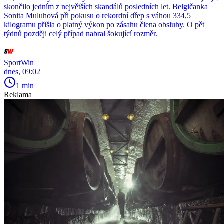
skončilo jedním z největších skandálů posledních let. Belgičanka
Sonita Muluhová při pokusu o rekordní dřep s váhou 334,5
kilogramu přišla o platný výkon po zásahu člena obsluhy. O pět
týdnů později celý případ nabral šokující rozměr.
SportWin
dnes, 09:02
1 min
Reklama