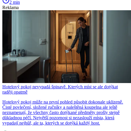
2 min
Reklama
Hotelový pokoj nevypadá špinavě. Kterých míst se ale dotýkat
raději opatrně
Hotelový pokoj může na první pohled působit dokonale uklizeně.
Čisté povlečení, složené ručníky a naleštěná koupelna ale ještě
neznamenají, že všechny často dotýkané předměty prošly stejně
důkladnou péčí. Největší pozornost si nezaslouží místa, která
vypadají nejhůř, ale ta, kterých se dotýká každý host.