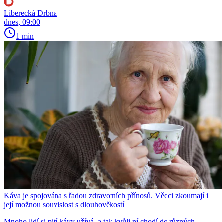
Liberecká Drbna
dnes, 09:00
1 min
Káva je spojována s řadou zdravotních přínosů. Vědci zkoumají i
její možnou souvislost s dlouhověkostí
Mnoho lidí si pití kávy užívá, a tak kvůli ní chodí do různých