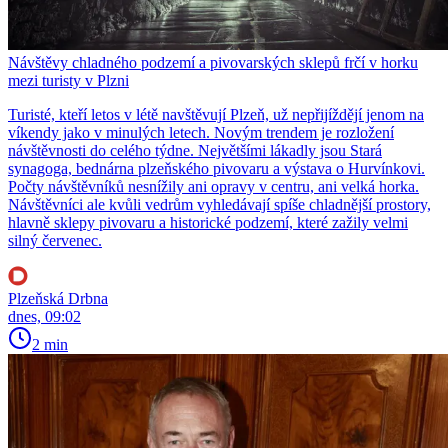
Návštěvy chladného podzemí a pivovarských sklepů frčí v horku
mezi turisty v Plzni
Turisté, kteří letos v létě navštěvují Plzeň, už nepřijíždějí jenom na
víkendy jako v minulých letech. Novým trendem je rozložení
návštěvnosti do celého týdne. Největšími lákadly jsou Stará
synagoga, bednárna plzeňského pivovaru a výstava o Hurvínkovi.
Počty návštěvníků nesnížily ani opravy v centru, ani velká horka.
Návštěvníci ale kvůli vedrům vyhledávají spíše chladnější prostory,
hlavně sklepy pivovaru a historické podzemí, které zažily velmi
silný červenec.
Plzeňská Drbna
dnes, 09:02
2 min