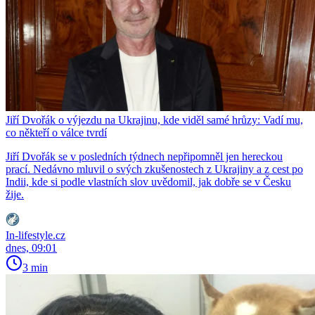
Jiří Dvořák o výjezdu na Ukrajinu, kde viděl samé hrůzy: Vadí mu,
co někteří o válce tvrdí
Jiří Dvořák se v posledních týdnech nepřipomněl jen hereckou
prací. Nedávno mluvil o svých zkušenostech z Ukrajiny a z cest po
Indii, kde si podle vlastních slov uvědomil, jak dobře se v Česku
žije.
In-lifestyle.cz
dnes, 09:01
3 min