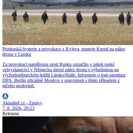
Protiruská hysterie a provokace z Kyjeva, reaguje Kreml na nález
dronu v Lipsku
Za provokaci namířenou proti Rusku označilo v pátek ruské
velvyslanectví v Německu úterní nález dronu s výbušninou na
východoněmeckém letišti Lipsko/Halle. Informuje o tom agentura
DPA. Berlín oficiálně Moskvu v souvislosti s tímto případem z
ničeho neobvinil.
Aktuálně.cz - Zprávy
7. 8. 2026, 20:23
Reklama