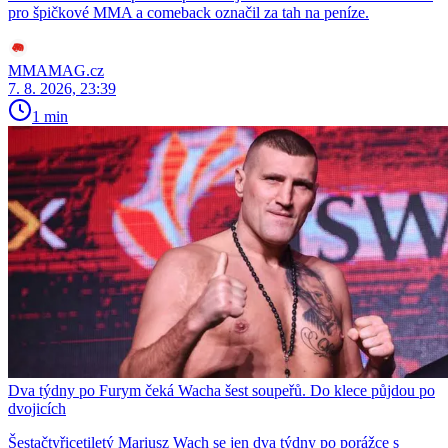
pro špičkové MMA a comeback označil za tah na peníze.
MMAMAG.cz
7. 8. 2026, 23:39
1 min
Dva týdny po Furym čeká Wacha šest soupeřů. Do klece půjdou po
dvojicích
Šestačtyřicetiletý Mariusz Wach se jen dva týdny po porážce s