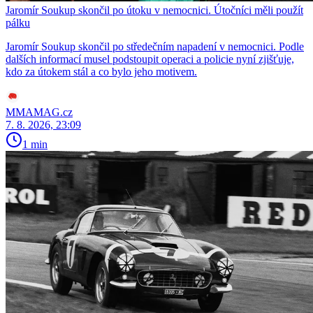
Jaromír Soukup skončil po útoku v nemocnici. Útočníci měli použít
pálku
Jaromír Soukup skončil po středečním napadení v nemocnici. Podle
dalších informací musel podstoupit operaci a policie nyní zjišťuje,
kdo za útokem stál a co bylo jeho motivem.
MMAMAG.cz
7. 8. 2026, 23:09
1 min