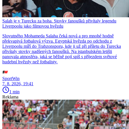
Salah je v Turecku za boha. Stovky fanoušků přivítaly legendu
Liverpoolu jako filmovou hvězdu
Slovutného Mohameda Salaha čeká nová a pro mnohé hodně
překvapivá fotbalová výzva. Egyptská hvězda po odchodu z
Liverpoolu míří do Trabzonsporu, kde ji už při příletu do Turecka
přivítaly stovky nadšených fanoušků. Na istanbulském letišti
panovala atmosféra, jaká se běžně pojí spíš s příjezdem světové
hudební hvězdy než fotbalisty.
SportWin
7. 8. 2026, 19:41
1 min
Reklama