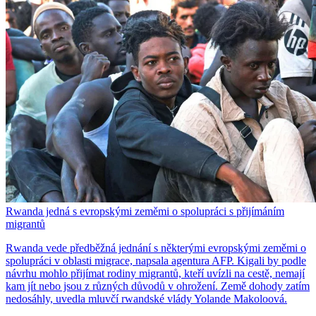
Rwanda jedná s evropskými zeměmi o spolupráci s přijímáním
migrantů
Rwanda vede předběžná jednání s některými evropskými zeměmi o
spolupráci v oblasti migrace, napsala agentura AFP. Kigali by podle
návrhu mohlo přijímat rodiny migrantů, kteří uvízli na cestě, nemají
kam jít nebo jsou z různých důvodů v ohrožení. Země dohody zatím
nedosáhly, uvedla mluvčí rwandské vlády Yolande Makoloová.