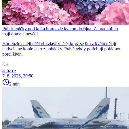
Půl skleničky pod keř a hortenzie kvetou do října. Zahrádkáři to
mají doma a nevědí
Hortenzie chtějí péči obzvlášť v létě, když se jim z květů dělají
nadýchané koule jako z pohádky. Právě tehdy potřebují pořádnou
porci živin.
adbz.cz
7. 8. 2026, 20:50
2 min