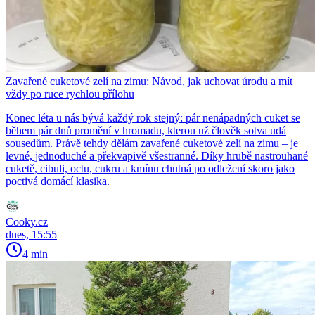
Zavařené cuketové zelí na zimu: Návod, jak uchovat úrodu a mít
vždy po ruce rychlou přílohu
Konec léta u nás bývá každý rok stejný: pár nenápadných cuket se
během pár dnů promění v hromadu, kterou už člověk sotva udá
sousedům. Právě tehdy dělám zavařené cuketové zelí na zimu – je
levné, jednoduché a překvapivě všestranné. Díky hrubě nastrouhané
cuketě, cibuli, octu, cukru a kmínu chutná po odležení skoro jako
poctivá domácí klasika.
Cooky.cz
dnes, 15:55
4 min