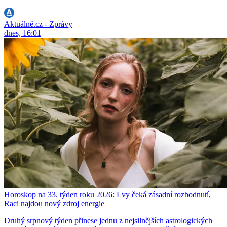
Aktuálně.cz - Zprávy
dnes, 16:01
Horoskop na 33. týden roku 2026: Lvy čeká zásadní rozhodnutí,
Raci najdou nový zdroj energie
Druhý srpnový týden přinese jednu z nejsilnějších astrologických