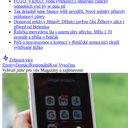
FOTO, VIDEO: Voda vytékající z jihlavské čističky
odpadních vod by se dala pít
Tak detailně jsme Slunce ještě neviděli. Nové snímky přinesly
průlomový objev
Dopravní peklo v Jihlavě: Dělníci zavřou část Žižkovy ulice i
příjezd od Helenína
Řidička mercedesu šla s autem přes střechu. Měla 1,70
promile a přišla o řidičák
Péči o novorozence a kojence v třebíčské nemocnici zlepší
vyhřívané lůžko
Zobrazit více
Zprávy
Domácí
Regionální
Kraj Vysočina
Vybrali jsme pro vás
Magazíny a zajímavosti