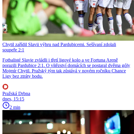
Chytil zařídil Slavii výhru nad Pardubicemi. Sešívaní zdolali
soupeře 2:1
Fotbalisté Slavie zvládli i třetí ligové kolo a ve Fortuna Areně
porazili Pardubice 2:1. O vítězství domácích se postaral dvěma góly
Mojmír Chytil. Pražský tým tak zůstává v novém ročníku Chance
Ligy bez ztráty bodu.
Pražská Drbna
dnes, 15:15
2 min