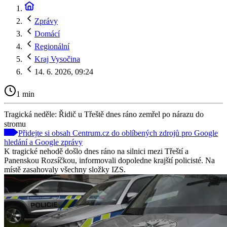
Zprávy
Domácí
Regionální
Kraj Vysočina
14. 6. 2026, 09:24
1 min
Tragická neděle: Řidič u Třeště dnes ráno zemřel po nárazu do
stromu
Přidejte si obsah Centrum.cz do oblíbených zdrojů pro Google
hledání a Google zprávy
K tragické nehodě došlo dnes ráno na silnici mezi Třeští a
Panenskou Rozsíčkou, informovali dopoledne krajští policisté. Na
místě zasahovaly všechny složky IZS.