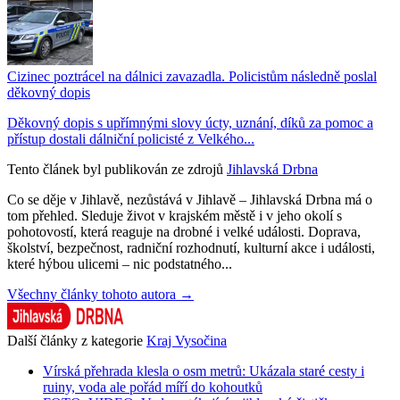
Cizinec poztrácel na dálnici zavazadla. Policistům následně poslal
děkovný dopis
Děkovný dopis s upřímnými slovy úcty, uznání, díků za pomoc a
přístup dostali dálniční policisté z Velkého...
Tento článek byl publikován ze zdrojů
Jihlavská Drbna
Co se děje v Jihlavě, nezůstává v Jihlavě – Jihlavská Drbna má o
tom přehled. Sleduje život v krajském městě i v jeho okolí s
pohotovostí, která reaguje na drobné i velké události. Doprava,
školství, bezpečnost, radniční rozhodnutí, kulturní akce i události,
které hýbou ulicemi – nic podstatného...
Všechny články tohoto autora →
Další články z kategorie
Kraj Vysočina
Vírská přehrada klesla o osm metrů: Ukázala staré cesty i
ruiny, voda ale pořád míří do kohoutků