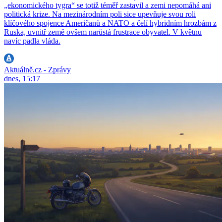
„ekonomického tygra“ se totiž téměř zastavil a zemi nepomáhá ani
politická krize. Na mezinárodním poli sice upevňuje svou roli
klíčového spojence Američanů a NATO a čelí hybridním hrozbám z
Ruska, uvnitř země ovšem narůstá frustrace obyvatel. V květnu
navíc padla vláda.
Aktuálně.cz - Zprávy
dnes, 15:17