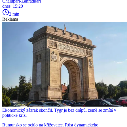
Chalupáři-Zahrádkáři
dnes, 15:20
2 min
Reklama
Ekonomický zázrak skončil. Tygr je bez drápů, země se zmítá v
politické krizi
Rumunsko se ocitlo na křižovatce. Růst dynamického