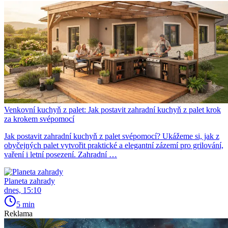
Venkovní kuchyň z palet: Jak postavit zahradní kuchyň z palet krok
za krokem svépomocí
Jak postavit zahradní kuchyň z palet svépomocí? Ukážeme si, jak z
obyčejných palet vytvořit praktické a elegantní zázemí pro grilování,
vaření i letní posezení. Zahradní …
Planeta zahrady
dnes, 15:10
5 min
Reklama