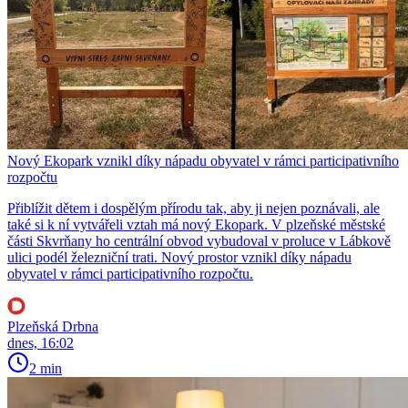
Nový Ekopark vznikl díky nápadu obyvatel v rámci participativního
rozpočtu
Přiblížit dětem i dospělým přírodu tak, aby ji nejen poznávali, ale
také si k ní vytvářeli vztah má nový Ekopark. V plzeňské městské
části Skvrňany ho centrální obvod vybudoval v proluce v Lábkově
ulici podél železniční trati. Nový prostor vznikl díky nápadu
obyvatel v rámci participativního rozpočtu.
Plzeňská Drbna
dnes, 16:02
2 min