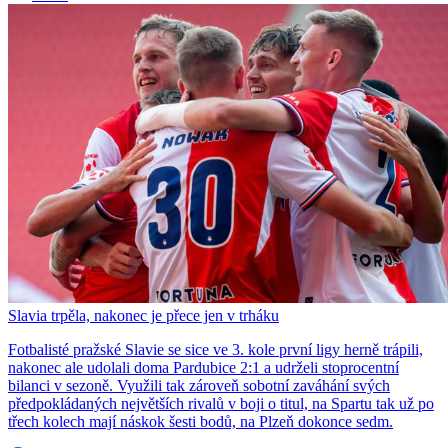
Slavia trpěla, nakonec je přece jen v trháku
Fotbalisté pražské Slavie se sice ve 3. kole první ligy herně trápili,
nakonec ale udolali doma Pardubice 2:1 a udrželi stoprocentní
bilanci v sezoně. Využili tak zároveň sobotní zaváhání svých
předpokládaných největších rivalů v boji o titul, na Spartu tak už po
třech kolech mají náskok šesti bodů, na Plzeň dokonce sedm.