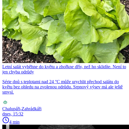
Letní salát vyběhne do květu a zhořkne dřív, než ho sklidíte. Není to
jen chyba odrůdy
Série dnů s teplotami nad 24 °C může urychlit přechod salátu do
květu bez ohledu na zvolenou odrůdu. Srpnový výsev má ale ještě
smysl.
Chalupáři-Zahrádkáři
dnes, 15:32
4 min