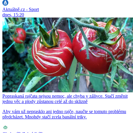
Aktuálně.cz - Sport
dnes, 15:20
Popraskaná rajčata nejsou nemoc, ale chyba v zálivce. Stačí změnit
jednu věc a plody zůstanou celé až do sklizně
Aby vám už neprasklo ani jedno rajče, naučte se tomuto problému
předcházet. Mnohdy stačí zcela banální triky.