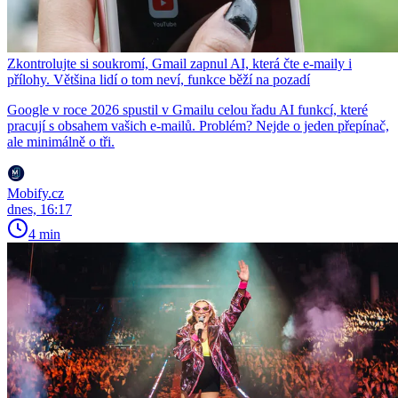
Zkontrolujte si soukromí, Gmail zapnul AI, která čte e-maily i
přílohy. Většina lidí o tom neví, funkce běží na pozadí
Google v roce 2026 spustil v Gmailu celou řadu AI funkcí, které
pracují s obsahem vašich e-mailů. Problém? Nejde o jeden přepínač,
ale minimálně o tři.
Mobify.cz
dnes, 16:17
4 min