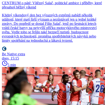
CENTRUM o páté: Vítězný Salač, politické ambice i příběhy, které
přesahují běžný víkend
Klidný víkendový den bez výrazných extrémů nabídl několik
událostí, které mají širší význam a nezůstávají jen u jedné krátké
zprávy. Do popředí se dostal Filip Salač, jenž po šestnácti letech
vrátil české barvy na nejvyšší příčku motocyklového mistrovství
světa. Vedle toho se řešilo také bezpečí turistů, budoucnost
evropských technologií, proměna spotřebitelských návyků nebo
limity spoléhání na jednoduchá a lákavá tvrzení.
Be Native extra
dnes, 15:15
5 min