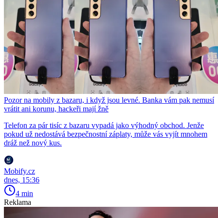
Pozor na mobily z bazaru, i když jsou levné. Banka vám pak nemusí
vrátit ani korunu, hackeři mají žně
Telefon za pár tisíc z bazaru vypadá jako výhodný obchod. Jenže
pokud už nedostává bezpečnostní záplaty, může vás vyjít mnohem
dráž než nový kus.
Mobify.cz
dnes, 15:36
4 min
Reklama