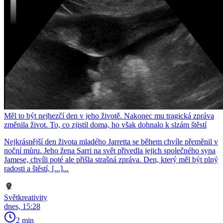
Měl to být nejhezčí den v jeho životě. Nakonec mu tragická zpráva
změnila život. To, co zjistil doma, ho však dohnalo k slzám štěstí
Nejkrásnější den života mladého Jarretta se během chvíle přeměnil v
noční můru. Jeho žena Sarri na svět přivedla jejich společného syna
Jamese, chvíli poté ale přišla strašná zpráva. Den, který měl být plný
radosti a štěstí, [...]...
Světkreativity
dnes, 15:28
2 min