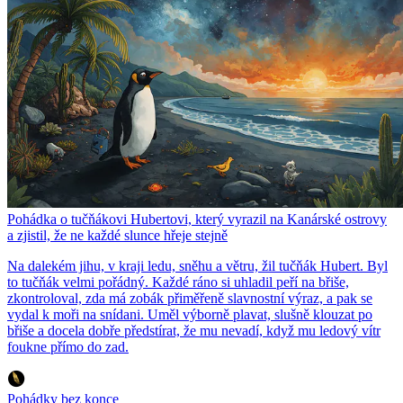
Pohádka o tučňákovi Hubertovi, který vyrazil na Kanárské ostrovy
a zjistil, že ne každé slunce hřeje stejně
Na dalekém jihu, v kraji ledu, sněhu a větru, žil tučňák Hubert. Byl
to tučňák velmi pořádný. Každé ráno si uhladil peří na břiše,
zkontroloval, zda má zobák přiměřeně slavnostní výraz, a pak se
vydal k moři na snídani. Uměl výborně plavat, slušně klouzat po
břiše a docela dobře předstírat, že mu nevadí, když mu ledový vítr
foukne přímo do zad.
Pohádky bez konce