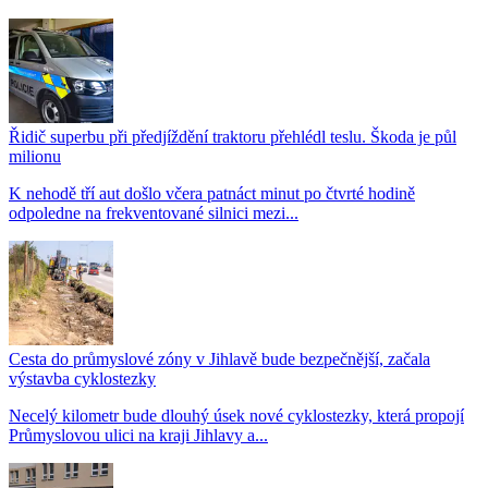
Řidič superbu při předjíždění traktoru přehlédl teslu. Škoda je půl
milionu
K nehodě tří aut došlo včera patnáct minut po čtvrté hodině
odpoledne na frekventované silnici mezi...
Cesta do průmyslové zóny v Jihlavě bude bezpečnější, začala
výstavba cyklostezky
Necelý kilometr bude dlouhý úsek nové cyklostezky, která propojí
Průmyslovou ulici na kraji Jihlavy a...