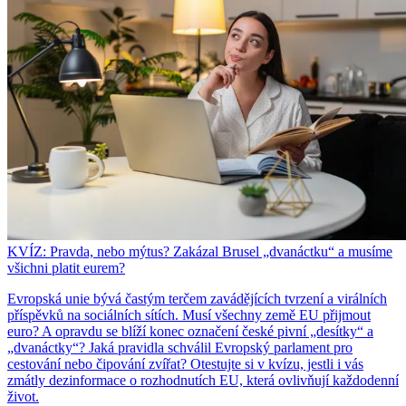
KVÍZ: Pravda, nebo mýtus? Zakázal Brusel „dvanáctku“ a musíme
všichni platit eurem?
Evropská unie bývá častým terčem zavádějících tvrzení a virálních
příspěvků na sociálních sítích. Musí všechny země EU přijmout
euro? A opravdu se blíží konec označení české pivní „desítky“ a
„dvanáctky“? Jaká pravidla schválil Evropský parlament pro
cestování nebo čipování zvířat? Otestujte si v kvízu, jestli i vás
zmátly dezinformace o rozhodnutích EU, která ovlivňují každodenní
život.