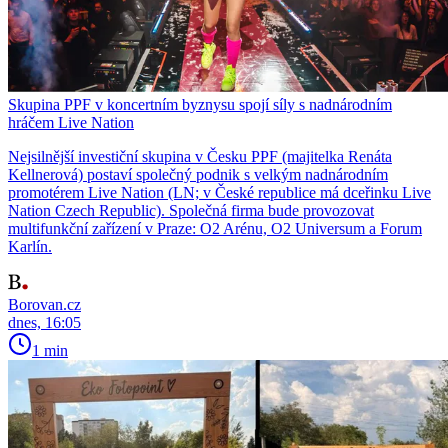
Skupina PPF v koncertním byznysu spojí síly s nadnárodním
hráčem Live Nation
Nejsilnější investiční skupina v Česku PPF (majitelka Renáta
Kellnerová) postaví společný podnik s velkým nadnárodním
promotérem Live Nation (LN; v České republice má dceřinku Live
Nation Czech Republic). Společná firma bude provozovat
multifunkční zařízení v Praze: O2 Arénu, O2 Universum a Forum
Karlín.
Borovan.cz
dnes, 16:05
1 min