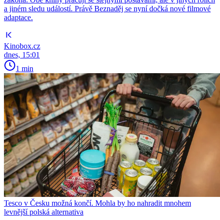
a jiném sledu událostí. Právě Beznaděj se nyní dočká nové filmové
adaptace.
Kinobox.cz
dnes, 15:01
1 min
Tesco v Česku možná končí. Mohla by ho nahradit mnohem
levnější polská alternativa