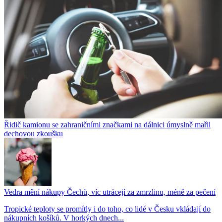
Řidič kamionu se zahraničními značkami na dálnici úmyslně mařil
dechovou zkoušku
Vedra mění nákupy Čechů, víc utrácejí za zmrzlinu, méně za pečení
Tropické teploty se promítly i do toho, co lidé v Česku vkládají do
nákupních košíků. V horkých dnech...