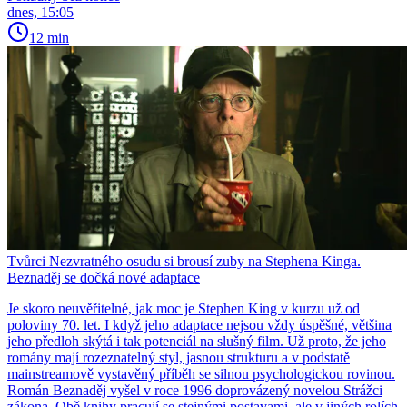
dnes, 15:05
12 min
Tvůrci Nezvratného osudu si brousí zuby na Stephena Kinga.
Beznaděj se dočká nové adaptace
Je skoro neuvěřitelné, jak moc je Stephen King v kurzu už od
poloviny 70. let. I když jeho adaptace nejsou vždy úspěšné, většina
jeho předloh skýtá i tak potenciál na slušný film. Už proto, že jeho
romány mají rozeznatelný styl, jasnou strukturu a v podstatě
mainstreamově vystavěný příběh se silnou psychologickou rovinou.
Román Beznaděj vyšel v roce 1996 doprovázený novelou Strážci
zákona. Obě knihy pracují se stejnými postavami, ale v jiných rolích