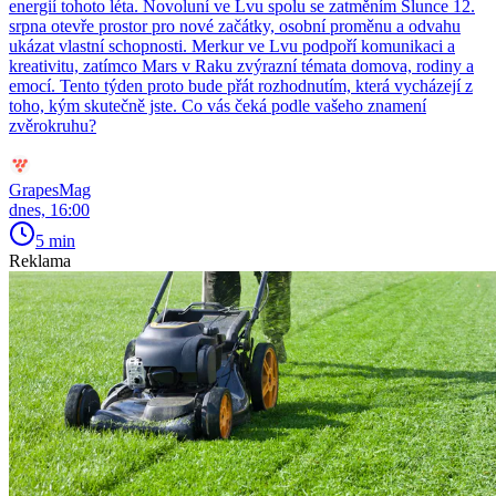
energií tohoto léta. Novoluní ve Lvu spolu se zatměním Slunce 12.
srpna otevře prostor pro nové začátky, osobní proměnu a odvahu
ukázat vlastní schopnosti. Merkur ve Lvu podpoří komunikaci a
kreativitu, zatímco Mars v Raku zvýrazní témata domova, rodiny a
emocí. Tento týden proto bude přát rozhodnutím, která vycházejí z
toho, kým skutečně jste. Co vás čeká podle vašeho znamení
zvěrokruhu?
GrapesMag
dnes, 16:00
5 min
Reklama