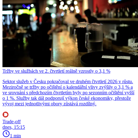
Tržby ve službách ve 2. čtvrtletí reálně vzrostly o 3,1 %
Sektor služeb v Česku pokračoval ve druhém čtvrtletí 2026 v růstu.
Meziročně se tržby po očištění o kalendářní vlivy zvýšily o 3,1 % a
ve srovnání s předchozím čtvrtletím byly po sezonním očištění vyšší
o 1 %. Služby tak dál podporují výkon české ekonomiky, přestože
vývoj mezi jednotlivými obory zůstává rozdílný.
Trade-off
dnes, 15:15
1 min