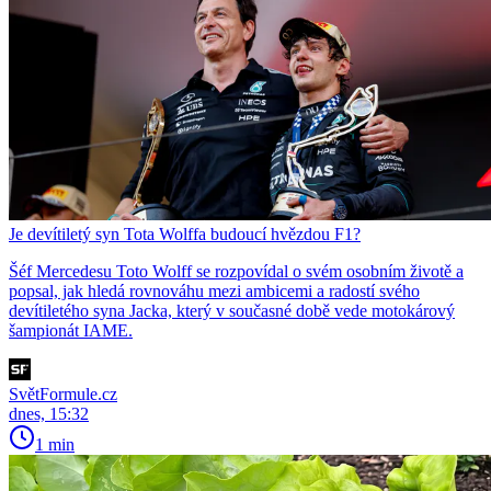
Je devítiletý syn Tota Wolffa budoucí hvězdou F1?
Šéf Mercedesu Toto Wolff se rozpovídal o svém osobním životě a
popsal, jak hledá rovnováhu mezi ambicemi a radostí svého
devítiletého syna Jacka, který v současné době vede motokárový
šampionát IAME.
SvětFormule.cz
dnes, 15:32
1 min