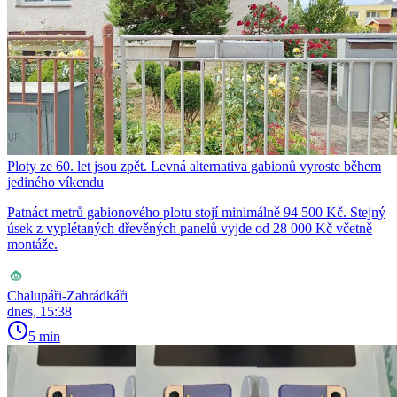
Ploty ze 60. let jsou zpět. Levná alternativa gabionů vyroste během
jediného víkendu
Patnáct metrů gabionového plotu stojí minimálně 94 500 Kč. Stejný
úsek z vyplétaných dřevěných panelů vyjde od 28 000 Kč včetně
montáže.
Chalupáři-Zahrádkáři
dnes, 15:38
5 min