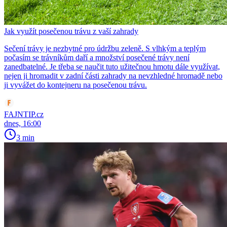
Jak využít posečenou trávu z vaší zahrady
Sečení trávy je nezbytné pro údržbu zeleně. S vlhkým a teplým
počasím se trávníkům daří a množství posečené trávy není
zanedbatelné. Je třeba se naučit tuto užitečnou hmotu dále využívat,
nejen ji hromadit v zadní části zahrady na nevzhledné hromadě nebo
ji vyvážet do kontejneru na posečenou trávu.
FAJNTIP.cz
dnes, 16:00
3 min