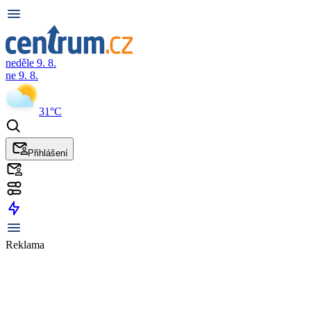
neděle 9. 8.
ne 9. 8.
31°C
Přihlášení
Reklama