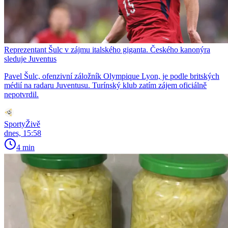
Reprezentant Šulc v zájmu italského giganta. Českého kanonýra
sleduje Juventus
Pavel Šulc, ofenzivní záložník Olympique Lyon, je podle britských
médií na radaru Juventusu. Turínský klub zatím zájem oficiálně
nepotvrdil.
SportyŽivě
dnes, 15:58
4 min