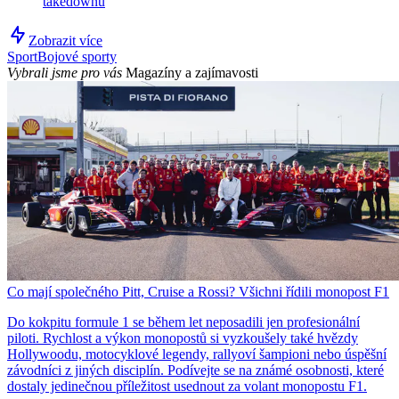
takedownů
Zobrazit více
Sport
Bojové sporty
Vybrali jsme pro vás
Magazíny a zajímavosti
Co mají společného Pitt, Cruise a Rossi? Všichni řídili monopost F1
Do kokpitu formule 1 se během let neposadili jen profesionální
piloti. Rychlost a výkon monopostů si vyzkoušely také hvězdy
Hollywoodu, motocyklové legendy, rallyoví šampioni nebo úspěšní
závodníci z jiných disciplín. Podívejte se na známé osobnosti, které
dostaly jedinečnou příležitost usednout za volant monopostu F1.