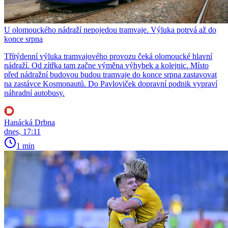
U olomouckého nádraží nepojedou tramvaje. Výluka potrvá až do
konce srpna
Třítýdenní výluka tramvajového provozu čeká olomoucké hlavní
nádraží. Od zítřka tam začne výměna výhybek a kolejnic. Místo
před nádražní budovou budou tramvaje do konce srpna zastavovat
na zastávce Kosmonautů. Do Pavloviček dopravní podnik vypraví
náhradní autobusy.
Hanácká Drbna
dnes, 17:11
1 min