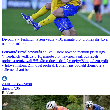
Divočina v Teplicích. Plzeň vedla v 10. minutě 3:0, prohrávala 4:5 a
nakonec má bod
Fotbalisté Plzně nevyhráli ani ve 3. kole nového ročníku první ligy.
V Teplicích vedli už v 10. minutě 3:0, nakonec však odvraceli
prohru a remizovali 5:5. Šlo o duel s druhým nejvyšším počtem gólů
v ligové historii. Zlín opět prohrál, Bohemians podlehl doma 0:2 a
stále nemá ani bod.
Aktuálně.cz - Sport
dnes, 17:06
Reklama