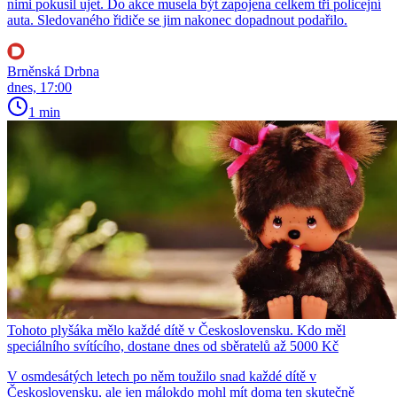
nimi pokusil ujet. Do akce musela být zapojena celkem tři policejní
auta. Sledovaného řidiče se jim nakonec dopadnout podařilo.
Brněnská Drbna
dnes, 17:00
1 min
Tohoto plyšáka mělo každé dítě v Československu. Kdo měl
speciálního svítícího, dostane dnes od sběratelů až 5000 Kč
V osmdesátých letech po něm toužilo snad každé dítě v
Československu, ale jen málokdo mohl mít doma ten skutečně