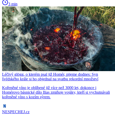
3 min
Léčivý glögg, o kterém psal již Homér, pijeme dodnes: Syn
švédského krále si ho objednal na svatbu rekordní množství
Kořeněné víno je oblíbené již více než 3000 let, dokonce i
Homérovo básnické dílo Ilias zmiňuje vojáky, kteří si vychutnávali
kořeněné víno s kozím sýrem.
NESPECHEJ.cz