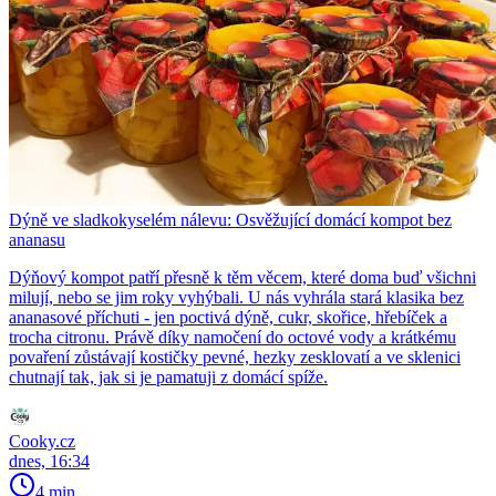
Dýně ve sladkokyselém nálevu: Osvěžující domácí kompot bez
ananasu
Dýňový kompot patří přesně k těm věcem, které doma buď všichni
milují, nebo se jim roky vyhýbali. U nás vyhrála stará klasika bez
ananasové příchuti - jen poctivá dýně, cukr, skořice, hřebíček a
trocha citronu. Právě díky namočení do octové vody a krátkému
povaření zůstávají kostičky pevné, hezky zesklovatí a ve sklenici
chutnají tak, jak si je pamatuji z domácí spíže.
Cooky.cz
dnes, 16:34
4 min