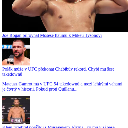
Joe Rogan přirovnal Mosese Itaumu k Mikeu Tysonovi
Polák může v UFC překonat Chabibův rekord. Chybí mu šest
takedownů
Mateusz Gamrot má v UFC 54 takedownů a mezi lehkými vahami
je čtvrtý v historii. Pokud proti Quillanu...
Klein rozebral porážku s Musayevem. Přiznal, co mu v zápase