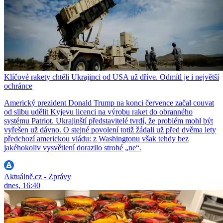
Klíčové rakety chtěli Ukrajinci od USA už dříve. Odmítl je i největší
ochránce
Americký prezident Donald Trump na konci července začal couvat
od slibu udělit Kyjevu licenci na výrobu raket do obranného
systému Patriot. Ukrajinští představitelé tvrdí, že problém mohl být
vyřešen už dávno. O stejné povolení totiž žádali už před dvěma lety
předchozí americkou vládu: z Washingtonu však tehdy bez
jakéhokoliv vysvětlení dorazilo strohé „ne“.
Aktuálně.cz - Zprávy
dnes, 16:40