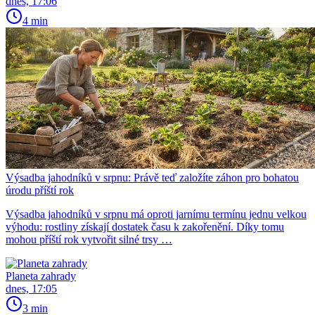
dnes, 17:06
4 min
Výsadba jahodníků v srpnu: Právě teď založíte záhon pro bohatou
úrodu příští rok
Výsadba jahodníků v srpnu má oproti jarnímu termínu jednu velkou
výhodu: rostliny získají dostatek času k zakořenění. Díky tomu
mohou příští rok vytvořit silné trsy …
Planeta zahrady
dnes, 17:05
3 min