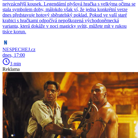
nejvzácnější kousek. Legendární plyšová hračka s velkýma očima se
stala symbolem doby, málokdo však ví, že jedna konkrétní verze
dnes představuje hotový sběratelský poklad. Pokud ve vaší staré
krabici s hračkami odpočívá nepoškozená východoněmecká
varianta, která dokáže v noci magicky svítit, můžete mít v rukou
tisíce korun.
NESPECHEJ.cz
dnes, 17:00
3 min
Reklama