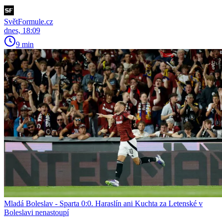
SvětFormule.cz
dnes, 18:09
9 min
Mladá Boleslav - Sparta 0:0. Haraslín ani Kuchta za Letenské v
Boleslavi nenastoupí