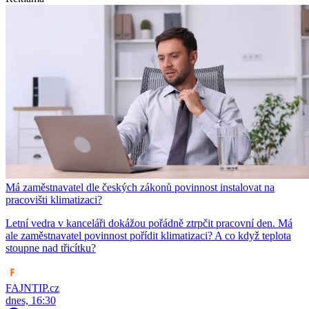
Má zaměstnavatel dle českých zákonů povinnost instalovat na
pracovišti klimatizaci?
Letní vedra v kanceláři dokážou pořádně ztrpčit pracovní den. Má
ale zaměstnavatel povinnost pořídit klimatizaci? A co když teplota
stoupne nad třicítku?
FAJNTIP.cz
dnes, 16:30