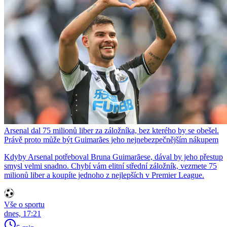
Arsenal dal 75 milionů liber za záložníka, bez kterého by se obešel.
Právě proto může být Guimarães jeho nejnebezpečnějším nákupem
Kdyby Arsenal potřeboval Bruna Guimarãese, dával by jeho přestup
smysl velmi snadno. Chybí vám elitní střední záložník, vezmete 75
milionů liber a koupíte jednoho z nejlepších v Premier League.
Vše o sportu
dnes, 17:21