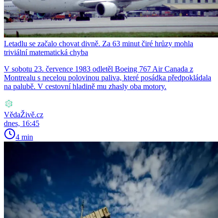
Letadlu se začalo chovat divně. Za 63 minut čiré hrůzy mohla
triviální matematická chyba
V sobotu 23. července 1983 odletěl Boeing 767 Air Canada z
Montrealu s necelou polovinou paliva, které posádka předpokládala
na palubě. V cestovní hladině mu zhasly oba motory.
VědaŽivě.cz
dnes, 16:45
4 min