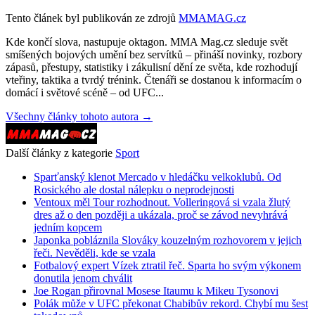
Tento článek byl publikován ze zdrojů
MMAMAG.cz
Kde končí slova, nastupuje oktagon. MMA Mag.cz sleduje svět
smíšených bojových umění bez servítků – přináší novinky, rozbory
zápasů, přestupy, statistiky i zákulisní dění ze světa, kde rozhodují
vteřiny, taktika a tvrdý trénink. Čtenáři se dostanou k informacím o
domácí i světové scéně – od UFC...
Všechny články tohoto autora →
Další články z kategorie
Sport
Sparťanský klenot Mercado v hledáčku velkoklubů. Od
Rosického ale dostal nálepku o neprodejnosti
Ventoux měl Tour rozhodnout. Volleringová si vzala žlutý
dres až o den později a ukázala, proč se závod nevyhrává
jedním kopcem
Japonka pobláznila Slováky kouzelným rozhovorem v jejich
řeči. Nevěděli, kde se vzala
Fotbalový expert Vízek ztratil řeč. Sparta ho svým výkonem
donutila jenom chválit
Joe Rogan přirovnal Mosese Itaumu k Mikeu Tysonovi
Polák může v UFC překonat Chabibův rekord. Chybí mu šest