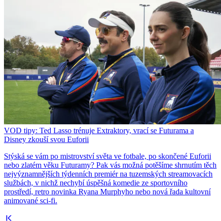
VOD tipy: Ted Lasso trénuje Extraktory, vrací se Futurama a
Disney zkouší svou Euforii
Stýská se vám po mistrovství světa ve fotbale, po skončené Euforii
nebo zlatém věku Futuramy? Pak vás možná potěšíme shrnutím těch
nejvýznamnějších týdenních premiér na tuzemských streamovacích
službách, v nichž nechybí úspěšná komedie ze sportovního
prostředí, retro novinka Ryana Murphyho nebo nová řada kultovní
animované sci-fi.