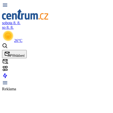
sobota 8. 8.
so 8. 8.
26°C
Přihlášení
Reklama