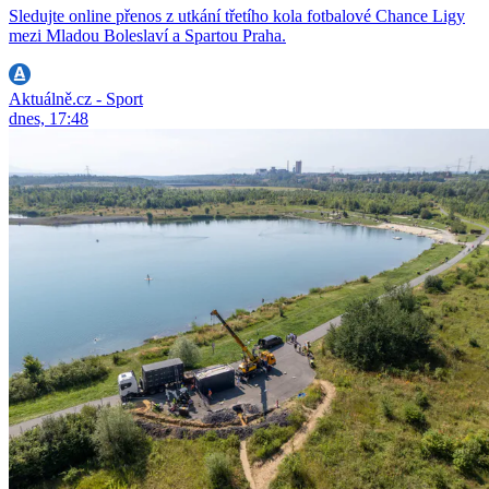
Sledujte online přenos z utkání třetího kola fotbalové Chance Ligy
mezi Mladou Boleslaví a Spartou Praha.
Aktuálně.cz - Sport
dnes, 17:48