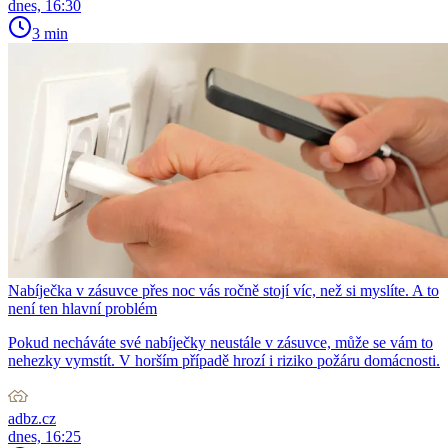
dnes, 16:30
3 min
Nabíječka v zásuvce přes noc vás ročně stojí víc, než si myslíte. A to
není ten hlavní problém
Pokud necháváte své nabíječky neustále v zásuvce, může se vám to
nehezky vymstít. V horším případě hrozí i riziko požáru domácnosti.
adbz.cz
dnes, 16:25