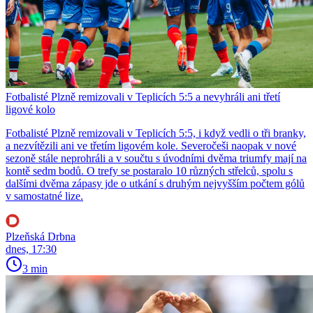
Fotbalisté Plzně remizovali v Teplicích 5:5 a nevyhráli ani třetí
ligové kolo
Fotbalisté Plzně remizovali v Teplicích 5:5, i když vedli o tři branky,
a nezvítězili ani ve třetím ligovém kole. Severočeši naopak v nové
sezoně stále neprohráli a v součtu s úvodními dvěma triumfy mají na
kontě sedm bodů. O trefy se postaralo 10 různých střelců, spolu s
dalšími dvěma zápasy jde o utkání s druhým nejvyšším počtem gólů
v samostatné lize.
Plzeňská Drbna
dnes, 17:30
3 min