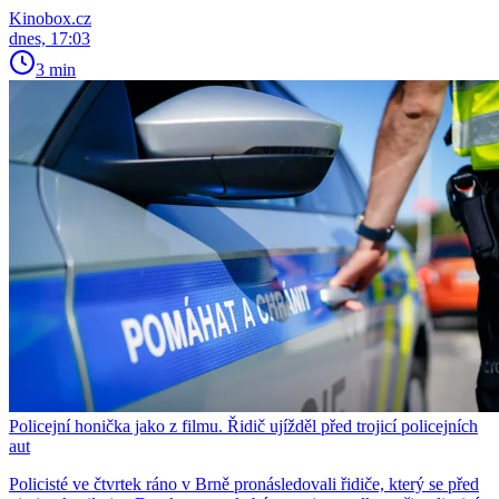
Kinobox.cz
dnes, 17:03
3 min
Policejní honička jako z filmu. Řidič ujížděl před trojicí policejních
aut
Policisté ve čtvrtek ráno v Brně pronásledovali řidiče, který se před