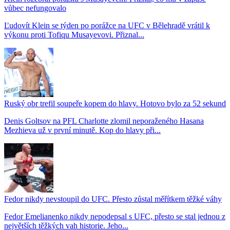
vůbec nefungovalo
Ľudovít Klein se týden po porážce na UFC v Bělehradě vrátil k
výkonu proti Tofiqu Musayevovi. Přiznal...
Ruský obr trefil soupeře kopem do hlavy. Hotovo bylo za 52 sekund
Denis Goltsov na PFL Charlotte zlomil neporaženého Hasana
Mezhieva už v první minutě. Kop do hlavy při...
Fedor nikdy nevstoupil do UFC. Přesto zůstal měřítkem těžké váhy
Fedor Emelianenko nikdy nepodepsal s UFC, přesto se stal jednou z
největších těžkých vah historie. Jeho...