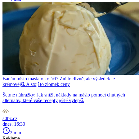
Banán místo másla v koláči? Zní to divně, ale výsledek je
krémovější. A stojí to zlomek ceny
Šetrné náhražky: Jak snížit náklady na máslo pomocí chutných
alternativ, které vaše recepty ještě vylepší.
adbz.cz
dnes, 16:30
2 min
Reklama