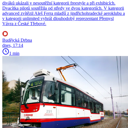
diváků ukázali v nesoutěžní kategorii freestyle a při exhibicích.
Dvacítka pilotů soutěžila od středy ve dvou kategoriích. V kategorii
advanced zvítězil Aleš Ferra mladší z jindřichohradecké aeroklubu a
v kategorii unlimited vyhrál dlouhodobý reprezentant Přemysl
Vávra z České Třebové.
Budějcká Drbna
dnes, 17:14
1 min