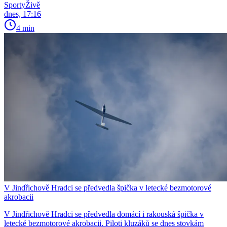
SportyŽivě
dnes, 17:16
4 min
V Jindřichově Hradci se předvedla špička v letecké bezmotorové
akrobacii
V Jindřichově Hradci se předvedla domácí i rakouská špička v
letecké bezmotorové akrobacii. Piloti kluzáků se dnes stovkám