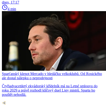
dnes, 17:17
4 min
Sparťanský klenot Mercado v hledáčku velkoklubů. Od Rosického
ale dostal nálepku o neprodejnosti
Čtyřiadvacetiletý ekvádorský křídelník má na Letné smlouvu do
roku 2029 a právě rozhodl klíčový duel Ligy mistrů. Sparta ho
pouštět nehodlá.