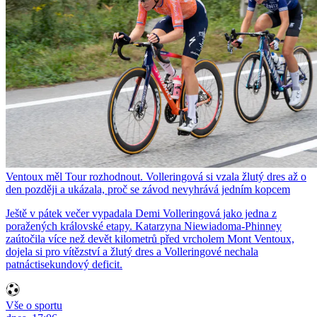
Ventoux měl Tour rozhodnout. Volleringová si vzala žlutý dres až o
den později a ukázala, proč se závod nevyhrává jedním kopcem
Ještě v pátek večer vypadala Demi Volleringová jako jedna z
poražených královské etapy. Katarzyna Niewiadoma-Phinney
zaútočila více než devět kilometrů před vrcholem Mont Ventoux,
dojela si pro vítězství a žlutý dres a Volleringové nechala
patnáctisekundový deficit.
Vše o sportu