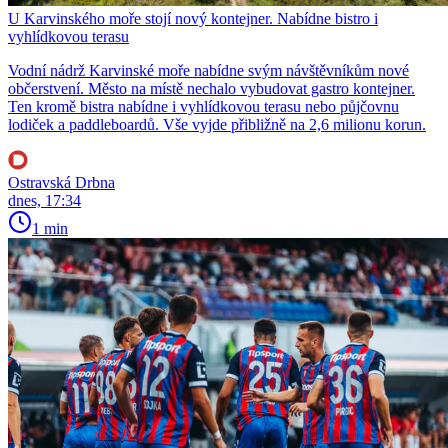
U Karvinského moře stojí nový kontejner. Nabídne bistro i
vyhlídkovou terasu
Vodní nádrž Karvinské moře nabídne svým návštěvníkům nové
občerstvení. Město na místě nechalo vybudovat gastro kontejner.
Ten kromě bistra nabídne i vyhlídkovou terasu nebo půjčovnu
lodiček a paddleboardů. Vše vyjde přibližně na 2,6 milionu korun.
Ostravská Drbna
dnes, 17:34
1 min