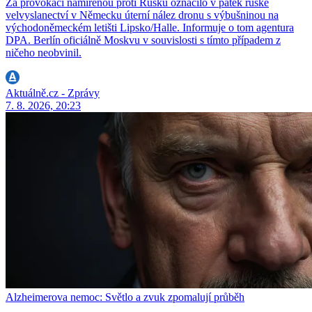
Za provokaci namířenou proti Rusku označilo v pátek ruské
velvyslanectví v Německu úterní nález dronu s výbušninou na
východoněmeckém letišti Lipsko/Halle. Informuje o tom agentura
DPA. Berlín oficiálně Moskvu v souvislosti s tímto případem z
ničeho neobvinil.
Aktuálně.cz - Zprávy
7. 8. 2026, 20:23
Alzheimerova nemoc: Světlo a zvuk zpomalují průběh