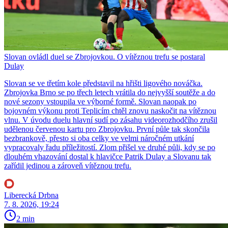
Slovan ovládl duel se Zbrojovkou. O vítěznou trefu se postaral
Dulay
Slovan se ve třetím kole představil na hřišti ligového nováčka.
Zbrojovka Brno se po třech letech vrátila do nejvyšší soutěže a do
nové sezony vstoupila ve výborné formě. Slovan naopak po
bojovném výkonu proti Teplicím chtěl znovu naskočit na vítěznou
vlnu. V úvodu duelu hlavní sudí po zásahu videorozhodčího zrušil
udělenou červenou kartu pro Zbrojovku. První půle tak skončila
bezbrankově, přesto si oba celky ve velmi náročném utkání
vypracovaly řadu příležitostí. Zlom přišel ve druhé půli, kdy se po
dlouhém vhazování dostal k hlavičce Patrik Dulay a Slovanu tak
zařídil jedinou a zároveň vítěznou trefu.
Liberecká Drbna
7. 8. 2026, 19:24
2 min