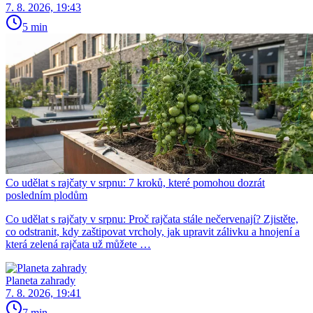
7. 8. 2026, 19:43
5 min
Co udělat s rajčaty v srpnu: 7 kroků, které pomohou dozrát
posledním plodům
Co udělat s rajčaty v srpnu: Proč rajčata stále nečervenají? Zjistěte,
co odstranit, kdy zaštipovat vrcholy, jak upravit zálivku a hnojení a
která zelená rajčata už můžete …
Planeta zahrady
7. 8. 2026, 19:41
7 min