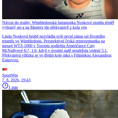
Návrat do reality. Wimbledonská šampionka Nosková ztratila téměř
vyhraný set a na Masters jde překvapivě z kola ven
Linda Nosková hrubě nezvládla svůj první zápas od životního
triumfu ve Wimbledonu. Perspektivní česká reprezentantka na
turnaji WTA 1000 v Torontu podlehla Američance Caty
McNallyové 6:7, 1:6, když v úvodní sadě neudržela vedení 5:1.
Překvapivá vítězka se ve třetím kole utká s Filipínkou Alexandrou
Ealaovou.
SportWin
7. 8. 2026, 19:43
1 min