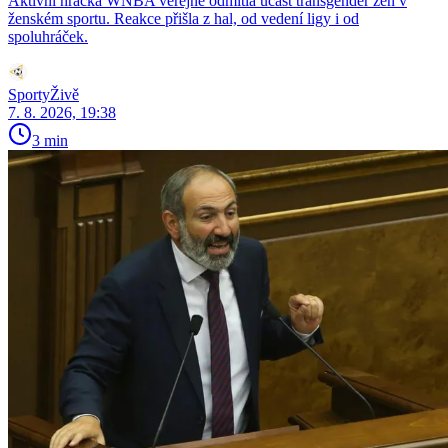
Aktivní hráčka WNBA veřejně odmítla účast transgender žen v
ženském sportu. Reakce přišla z hal, od vedení ligy i od
spoluhráček.
SportyŽivě
7. 8. 2026, 19:38
3 min