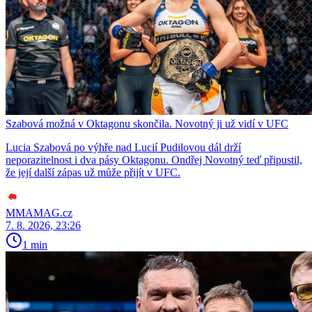
Szabová možná v Oktagonu skončila. Novotný ji už vidí v UFC
Lucia Szabová po výhře nad Lucií Pudilovou dál drží
neporazitelnost i dva pásy Oktagonu. Ondřej Novotný teď připustil,
že její další zápas už může přijít v UFC.
MMAMAG.cz
7. 8. 2026, 23:26
1 min