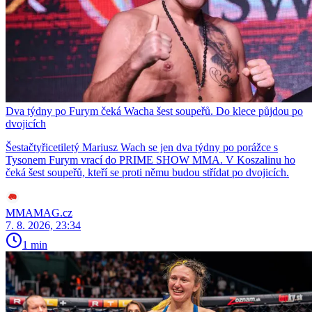
Dva týdny po Furym čeká Wacha šest soupeřů. Do klece půjdou po
dvojicích
Šestačtyřicetiletý Mariusz Wach se jen dva týdny po porážce s
Tysonem Furym vrací do PRIME SHOW MMA. V Koszalinu ho
čeká šest soupeřů, kteří se proti němu budou střídat po dvojicích.
MMAMAG.cz
7. 8. 2026, 23:34
1 min