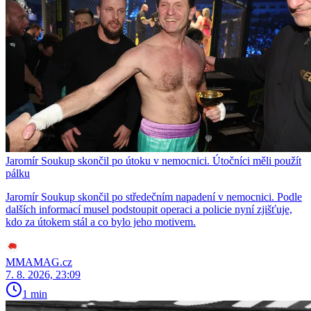
Jaromír Soukup skončil po útoku v nemocnici. Útočníci měli použít
pálku
Jaromír Soukup skončil po středečním napadení v nemocnici. Podle
dalších informací musel podstoupit operaci a policie nyní zjišťuje,
kdo za útokem stál a co bylo jeho motivem.
MMAMAG.cz
7. 8. 2026, 23:09
1 min