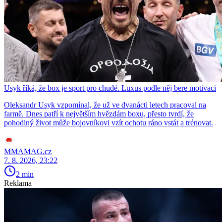
Usyk říká, že box je sport pro chudé. Luxus podle něj bere motivaci
Oleksandr Usyk vzpomínal, že už ve dvanácti letech pracoval na
farmě. Dnes patří k největším hvězdám boxu, přesto tvrdí, že
pohodlný život může bojovníkovi vzít ochotu ráno vstát a trénovat.
MMAMAG.cz
7. 8. 2026, 23:22
2 min
Reklama