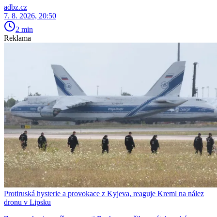
adbz.cz
7. 8. 2026, 20:50
2 min
Reklama
Protiruská hysterie a provokace z Kyjeva, reaguje Kreml na nález
dronu v Lipsku