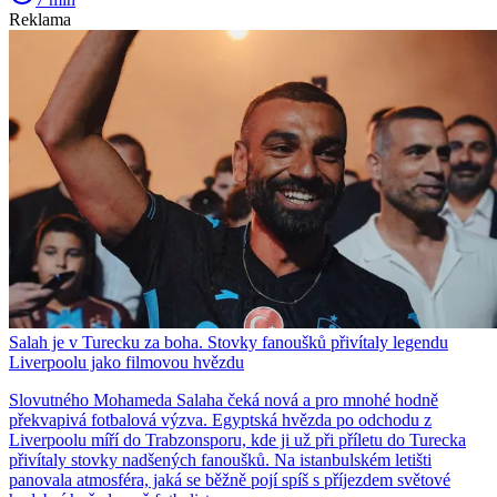
Reklama
Salah je v Turecku za boha. Stovky fanoušků přivítaly legendu
Liverpoolu jako filmovou hvězdu
Slovutného Mohameda Salaha čeká nová a pro mnohé hodně
překvapivá fotbalová výzva. Egyptská hvězda po odchodu z
Liverpoolu míří do Trabzonsporu, kde ji už při příletu do Turecka
přivítaly stovky nadšených fanoušků. Na istanbulském letišti
panovala atmosféra, jaká se běžně pojí spíš s příjezdem světové