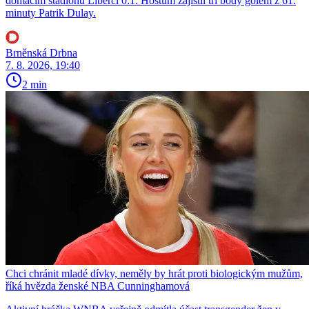
domácím stadionu Liberci 0:1. Hostům zajistil tři body gólem z 61.
minuty Patrik Dulay.
Brněnská Drbna
7. 8. 2026, 19:40
2 min
Chci chránit mladé dívky, neměly by hrát proti biologickým mužům,
říká hvězda ženské NBA Cunninghamová