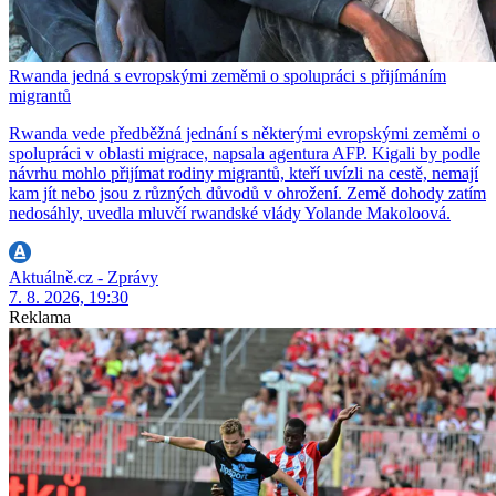
Rwanda jedná s evropskými zeměmi o spolupráci s přijímáním
migrantů
Rwanda vede předběžná jednání s některými evropskými zeměmi o
spolupráci v oblasti migrace, napsala agentura AFP. Kigali by podle
návrhu mohlo přijímat rodiny migrantů, kteří uvízli na cestě, nemají
kam jít nebo jsou z různých důvodů v ohrožení. Země dohody zatím
nedosáhly, uvedla mluvčí rwandské vlády Yolande Makoloová.
Aktuálně.cz - Zprávy
7. 8. 2026, 19:30
Reklama