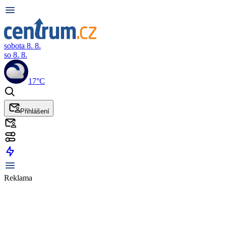
sobota 8. 8.
so 8. 8.
17°C
Přihlášení
Reklama