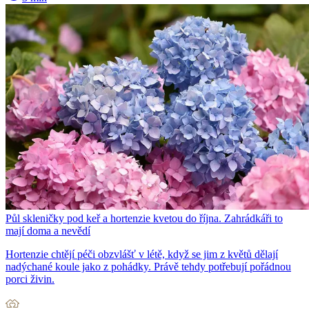
Půl skleničky pod keř a hortenzie kvetou do října. Zahrádkáři to
mají doma a nevědí
Hortenzie chtějí péči obzvlášť v létě, když se jim z květů dělají
nadýchané koule jako z pohádky. Právě tehdy potřebují pořádnou
porci živin.