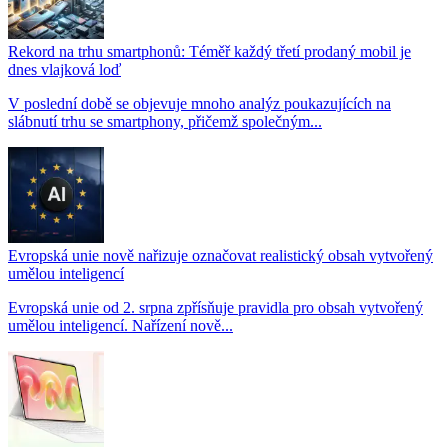
Rekord na trhu smartphonů: Téměř každý třetí prodaný mobil je
dnes vlajková loď
V poslední době se objevuje mnoho analýz poukazujících na
slábnutí trhu se smartphony, přičemž společným...
Evropská unie nově nařizuje označovat realistický obsah vytvořený
umělou inteligencí
Evropská unie od 2. srpna zpřísňuje pravidla pro obsah vytvořený
umělou inteligencí. Nařízení nově...