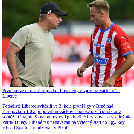
První porážka pro Zbrojovku. Povedený rozjezd nováčka uťal
Liberec
Fotbalisté Liberce zvítězili ve 3. kole první ligy v Brně nad
Zbrojovkou 1:0 a připravili nováčkovi soutěže první porážku v
soutěži. O výhře Slovanu rozhodl po hodině hry slovenský záložník
Patrik Dulay. Brňané tak nenavázali na výtečný start do ligy, kdy
zdolali Spartu a remizovali v Plzni.