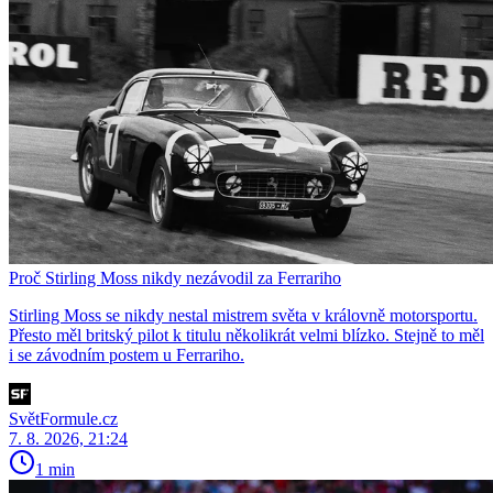
Proč Stirling Moss nikdy nezávodil za Ferrariho
Stirling Moss se nikdy nestal mistrem světa v královně motorsportu.
Přesto měl britský pilot k titulu několikrát velmi blízko. Stejně to měl
i se závodním postem u Ferrariho.
SvětFormule.cz
7. 8. 2026, 21:24
1 min