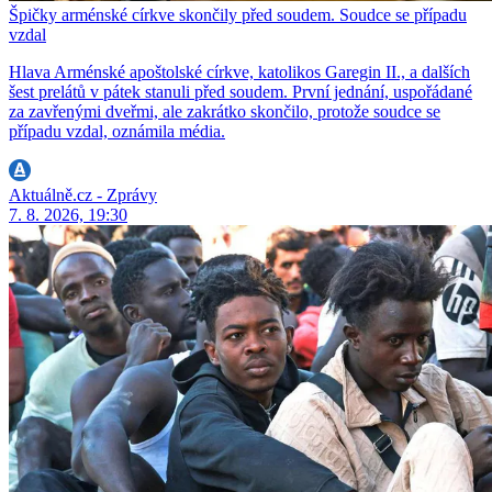
Špičky arménské církve skončily před soudem. Soudce se případu
vzdal
Hlava Arménské apoštolské církve, katolikos Garegin II., a dalších
šest prelátů v pátek stanuli před soudem. První jednání, uspořádané
za zavřenými dveřmi, ale zakrátko skončilo, protože soudce se
případu vzdal, oznámila média.
Aktuálně.cz - Zprávy
7. 8. 2026, 19:30