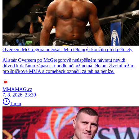
Overeem McGregora odepsal. Jeho tělo prý skončilo před pěti lety
Alistair Overeem po McGregorově neúspěšném návratu nevidí
důvod k dalšímu zápasu. Ir podle něj už nemá tělo ani životní režim
pro špičkové MMA a comeback označil za tah na peníze.
MMAMAG.cz
7. 8. 2026, 23:39
1 min