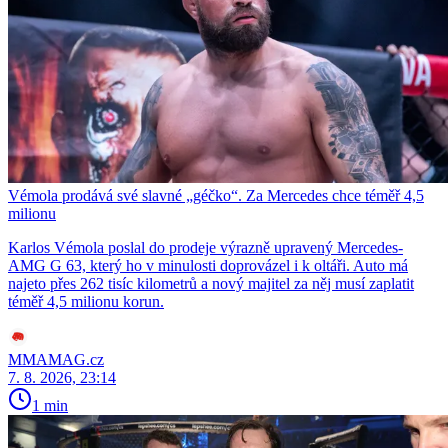
Vémola prodává své slavné „géčko“. Za Mercedes chce téměř 4,5
milionu
Karlos Vémola poslal do prodeje výrazně upravený Mercedes-
AMG G 63, který ho v minulosti doprovázel i k oltáři. Auto má
najeto přes 262 tisíc kilometrů a nový majitel za něj musí zaplatit
téměř 4,5 milionu korun.
MMAMAG.cz
7. 8. 2026, 23:14
1 min