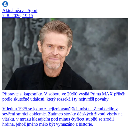
Aktuálně.cz - Sport
7. 8. 2026, 19:15
Připravte si kapesníky. V sobotu ve 20:00 vysílá Prima MAX příběh
podle skutečné události, který rozseká i ty nejtvrdší povahy
V lednu 1925 se jedno z nejizolovanějších míst na Zemi ocitlo v
sevření smrtící epidemie. Zatímco stovky dětských životů visely na
vlásku, v mrazu klesajícím pod minus čtyřicet stupňů se zrodil
hrdina, jehož jméno mělo být vymazáno z historie.