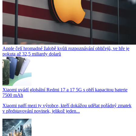
Apple čelí hromadné žalobě kvůli rozpoznávání obličejů, ve hře je
pokuta až 32,5 miliardy dolarů
Xiaomi uvádí globální Redmi 17 a 17 5G s obří kapacitou baterie
7500 mAh
Xiaomi patří mezi ty výrobce, kteří dokážou udělat pořádný zmatek
v představování novinek, jelikož jeden...