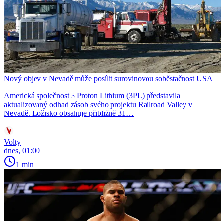
Nový objev v Nevadě může posílit surovinovou soběstačnost USA
Americká společnost 3 Proton Lithium (3PL) představila
aktualizovaný odhad zásob svého projektu Railroad Valley v
Nevadě. Ložisko obsahuje přibližně 31…
Volty
dnes, 01:00
1 min