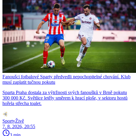
Fanoušci fotbalové Sparty předvedli nepochopitelné chování. Klub
musí zaplatit tučnou pokutu
Sparta Praha dostala za výtržnosti svých fanoušků v Brně pokutu
300 000 Kč. Světlice letěly směrem k hrací ploše, v sektoru hostů
hořela střecha toalet.
SportyŽivě
7. 8. 2026, 20:55
3 min