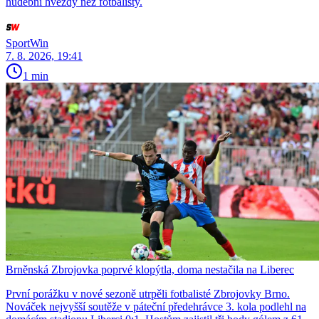
hudební hvězdy než fotbalisty.
SportWin
7. 8. 2026, 19:41
1 min
Brněnská Zbrojovka poprvé klopýtla, doma nestačila na Liberec
První porážku v nové sezoně utrpěli fotbalisté Zbrojovky Brno.
Nováček nejvyšší soutěže v páteční předehrávce 3. kola podlehl na