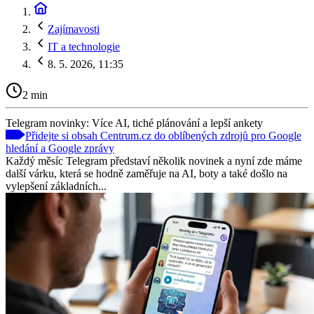
Zajímavosti
IT a technologie
8. 5. 2026, 11:35
2 min
Telegram novinky: Více AI, tiché plánování a lepší ankety
Přidejte si obsah Centrum.cz do oblíbených zdrojů pro Google
hledání a Google zprávy
Každý měsíc Telegram představí několik novinek a nyní zde máme
další várku, která se hodně zaměřuje na AI, boty a také došlo na
vylepšení základních...