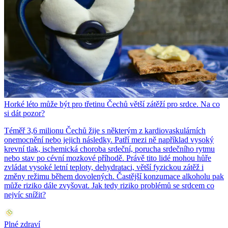
Horké léto může být pro třetinu Čechů větší zátěží pro srdce. Na co
si dát pozor?
Téměř 3,6 milionu Čechů žije s některým z kardiovaskulárních
onemocnění nebo jejich následky. Patří mezi ně například vysoký
krevní tlak, ischemická choroba srdeční, porucha srdečního rytmu
nebo stav po cévní mozkové příhodě. Právě tito lidé mohou hůře
zvládat vysoké letní teploty, dehydrataci, větší fyzickou zátěž i
změny režimu během dovolených. Častější konzumace alkoholu pak
může riziko dále zvyšovat. Jak tedy riziko problémů se srdcem co
nejvíc snížit?
Plné zdraví