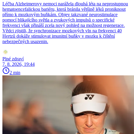
Léčba Alzheimerovy nemoci narážela dlouhá léta na neprostupnou
hematoencefalickou bariéru, která bránila většině léků proniknout
přímo k mozkovým buňkám. Objev takzvané neurostimulace
pomocí blikajícího světla a zvukových impulsů o specifické
frekvenci však přináší zcela nový pohled na možnost regenerace.
Vědci zjistili, že synchronizace mozkových vln na frekvenci 40
Hertzů dokáže stimulovat imunitní buňky v mozku k čištění
nebezpečných usazenin.
Plné zdraví
7. 8. 2026, 19:44
2 min