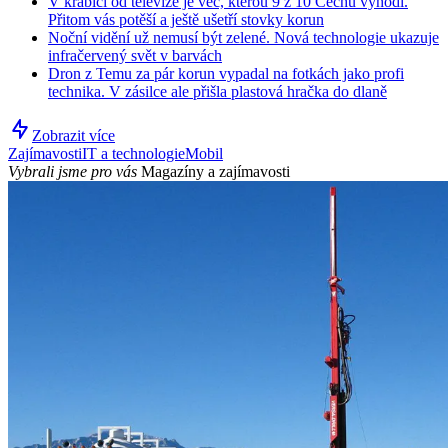
V krabici od televize je věc, kterou 9 z 10 Čechů vyhodí.
Přitom vás potěší a ještě ušetří stovky korun
Noční vidění už nemusí být zelené. Nová technologie ukazuje
infračervený svět v barvách
Dron z Temu za pár korun vypadal na fotkách jako profi
technika. V zásilce ale přišla plastová hračka do dlaně
Zobrazit více
Zajímavosti
IT a technologie
Mobil
Vybrali jsme pro vás
Magazíny a zajímavosti