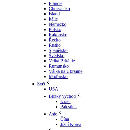
Francie
Chorvatsko
Island
Itálie
Německo
Polsko
Rakousko
Řecko
Rusko
Španělsko
Švédsko
Velká Británie
Rumunsko
Válka na Ukrajině
Maďarsko
Svět
USA
Blízký východ
Izrael
Palestina
Asie
Čína
Jižní Korea