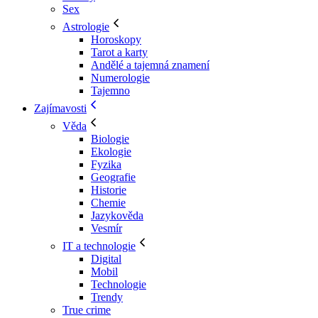
Sex
Astrologie
Horoskopy
Tarot a karty
Andělé a tajemná znamení
Numerologie
Tajemno
Zajímavosti
Věda
Biologie
Ekologie
Fyzika
Geografie
Historie
Chemie
Jazykověda
Vesmír
IT a technologie
Digital
Mobil
Technologie
Trendy
True crime