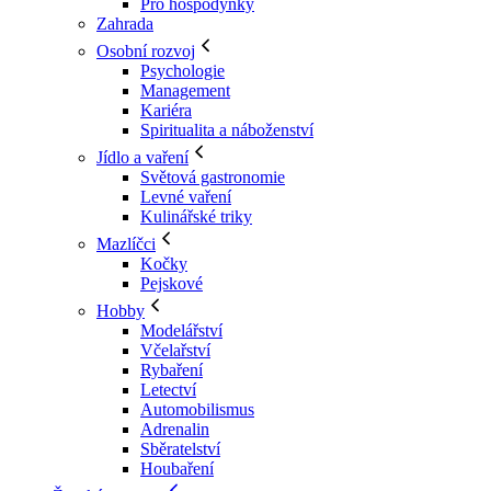
Pro hospodyňky
Zahrada
Osobní rozvoj
Psychologie
Management
Kariéra
Spiritualita a náboženství
Jídlo a vaření
Světová gastronomie
Levné vaření
Kulinářské triky
Mazlíčci
Kočky
Pejskové
Hobby
Modelářství
Včelařství
Rybaření
Letectví
Automobilismus
Adrenalin
Sběratelství
Houbaření