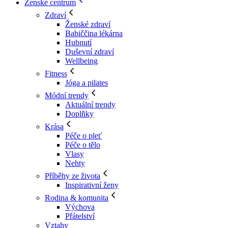
Ženské centrum
Zdraví
Ženské zdraví
Babiččina lékárna
Hubnutí
Duševní zdraví
Wellbeing
Fitness
Jóga a pilates
Módní trendy
Aktuální trendy
Doplňky
Krása
Péče o pleť
Péče o tělo
Vlasy
Nehty
Příběhy ze života
Inspirativní ženy
Rodina & komunita
Výchova
Přátelství
Vztahy