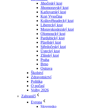
Jihočeský kraj
Jihomoravský kraj
Karlovarský kraj
Kraj Vysočina
Králověhradecký kraj
Liberecký kraj
Moravskoslezský kraj
Olomoucký kraj
Pardubický kraj
Plzeňský kraj
Středočeský kraj
Ústecký kraj
Zlínský kraj
Praha
Brno
Ostrava
Školství
Zdravotnictví
Politika
O počasí
Volby 2026
Zahraničí
Evropa
Slovensko