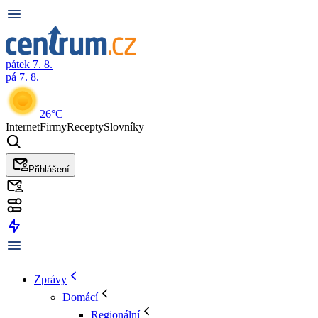
pátek 7. 8.
pá 7. 8.
26°C
Internet
Firmy
Recepty
Slovníky
Přihlášení
Zprávy
Domácí
Regionální