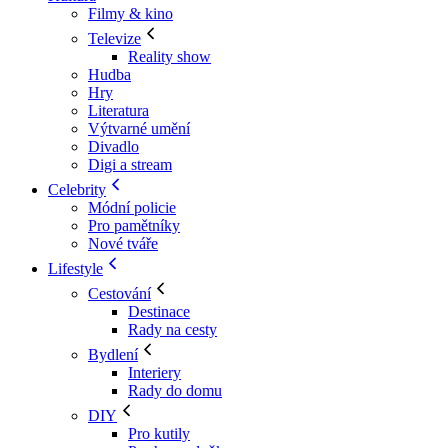
Filmy & kino
Televize
Reality show
Hudba
Hry
Literatura
Výtvarné umění
Divadlo
Digi a stream
Celebrity
Módní policie
Pro pamětníky
Nové tváře
Lifestyle
Cestování
Destinace
Rady na cesty
Bydlení
Interiery
Rady do domu
DIY
Pro kutily