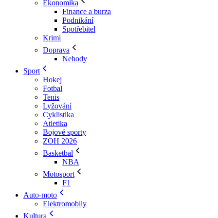
Ekonomika
Finance a burza
Podnikání
Spotřebitel
Krimi
Doprava
Nehody
Sport
Hokej
Fotbal
Tenis
Lyžování
Cyklistika
Atletika
Bojové sporty
ZOH 2026
Basketbal
NBA
Motosport
F1
Auto-moto
Elektromobily
Kultura