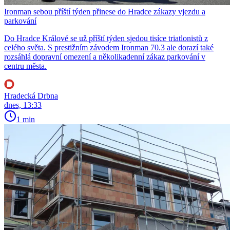
Ironman sebou příští týden přinese do Hradce zákazy vjezdu a
parkování
Do Hradce Králové se už příští týden sjedou tisíce triatlonistů z
celého světa. S prestižním závodem Ironman 70.3 ale dorazí také
rozsáhlá dopravní omezení a několikadenní zákaz parkování v
centru města.
Hradecká Drbna
dnes, 13:33
1 min