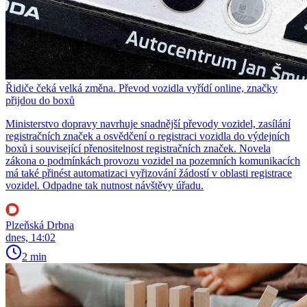
Řidiče čeká velká změna. Převod vozidla vyřídí online, značky
přijdou do boxů
Ministerstvo dopravy navrhuje snadnější převody vozidel, zasílání
registračních značek a osvědčení o registraci vozidla do výdejních
boxů i související přenositelnost registračních značek. Novela
zákona o podmínkách provozu vozidel na pozemních komunikacích
má také přinést automatizaci vyřizování žádostí v oblasti registrace
vozidel. Odpadne tak nutnost návštěvy úřadu.
Plzeňská Drbna
dnes, 14:02
2 min