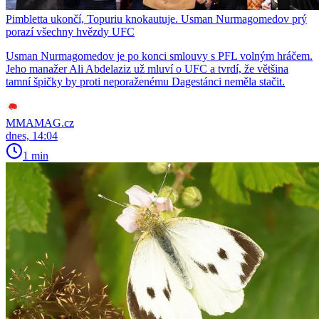
Pimbletta ukončí, Topuriu knokautuje. Usman Nurmagomedov prý
porazí všechny hvězdy UFC
Usman Nurmagomedov je po konci smlouvy s PFL volným hráčem.
Jeho manažer Ali Abdelaziz už mluví o UFC a tvrdí, že většina
tamní špičky by proti neporaženému Dagestánci neměla stačit.
MMAMAG.cz
dnes, 14:04
1 min