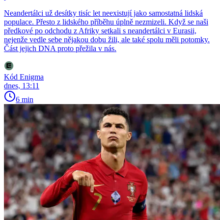
Neandertálci už desítky tisíc let neexistují jako samostatná lidská
populace. Přesto z lidského příběhu úplně nezmizeli. Když se naši
předkové po odchodu z Afriky setkali s neandertálci v Eurasii,
nejenže vedle sebe nějakou dobu žili, ale také spolu měli potomky.
Část jejich DNA proto přežila v nás.
Kód Enigma
dnes, 13:11
6 min