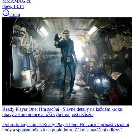
MMAMAG.cz
dnes, 13:14
2 min
Ready Player One: Hra začíná - Slavné detaily na každém kroku,
obavy z konkurence a užší výběr na post režiséra
Dobrodružný snímek Ready Player One: Hra začíná přináší vizuální
hody a spoustu odkazů na popkulturu. Zákulisí natáčení odkrývá