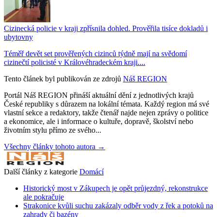
Cizinecká policie v kraji zpřísnila dohled. Prověřila tisíce dokladů i
ubytovny
Téměř devět set prověřených cizinců týdně mají na svědomí
cizinečtí policisté v Královéhradeckém kraji....
Tento článek byl publikován ze zdrojů
Náš REGION
Portál Náš REGION přináší aktuální dění z jednotlivých krajů
České republiky s důrazem na lokální témata. Každý region má své
vlastní sekce a redaktory, takže čtenář najde nejen zprávy o politice
a ekonomice, ale i informace o kultuře, dopravě, školství nebo
životním stylu přímo ze svého...
Všechny články tohoto autora →
Další články z kategorie
Domácí
Historický most v Zákupech je opět průjezdný, rekonstrukce
ale pokračuje
Strakonice kvůli suchu zakázaly odběr vody z řek a potoků na
zahrady či bazény