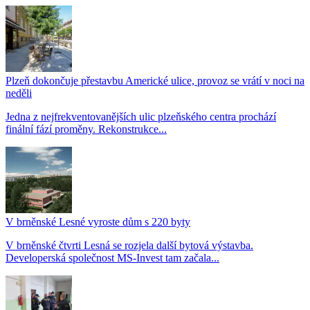
Plzeň dokončuje přestavbu Americké ulice, provoz se vrátí v noci na
neděli
Jedna z nejfrekventovanějších ulic plzeňského centra prochází
finální fází proměny. Rekonstrukce...
V brněnské Lesné vyroste dům s 220 byty
V brněnské čtvrti Lesná se rozjela další bytová výstavba.
Developerská společnost MS-Invest tam začala...