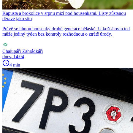
Kapusta a brokolice v srpnu mizí pod housenkami. Listy zůstanou
děravé jako síto
Právě se líhnou housenky druhé generace bělásků. U košťálovin teď
může jediný týden bez kontroly rozhodnout o ztrátě úrody.
Chalupáři-Zahrádkáři
dnes, 14:04
4 min