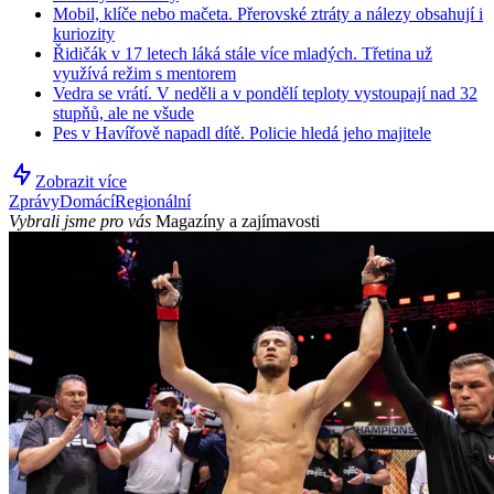
Mobil, klíče nebo mačeta. Přerovské ztráty a nálezy obsahují i
kuriozity
Řidičák v 17 letech láká stále více mladých. Třetina už
využívá režim s mentorem
Vedra se vrátí. V neděli a v pondělí teploty vystoupají nad 32
stupňů, ale ne všude
Pes v Havířově napadl dítě. Policie hledá jeho majitele
Zobrazit více
Zprávy
Domácí
Regionální
Vybrali jsme pro vás
Magazíny a zajímavosti