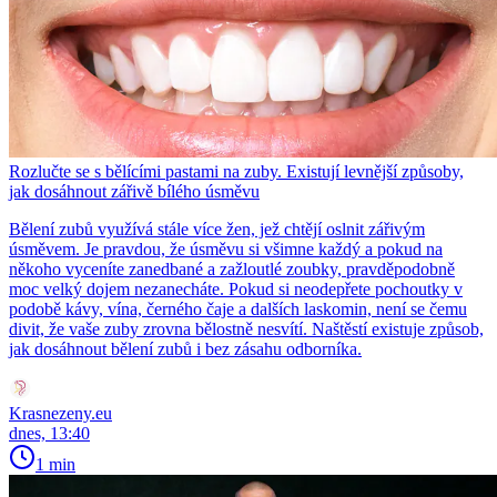
Rozlučte se s bělícími pastami na zuby. Existují levnější způsoby,
jak dosáhnout zářivě bílého úsměvu
Bělení zubů využívá stále více žen, jež chtějí oslnit zářivým
úsměvem. Je pravdou, že úsměvu si všimne každý a pokud na
někoho vyceníte zanedbané a zažloutlé zoubky, pravděpodobně
moc velký dojem nezanecháte. Pokud si neodepřete pochoutky v
podobě kávy, vína, černého čaje a dalších laskomin, není se čemu
divit, že vaše zuby zrovna bělostně nesvítí. Naštěstí existuje způsob,
jak dosáhnout bělení zubů i bez zásahu odborníka.
Krasnezeny.eu
dnes, 13:40
1 min