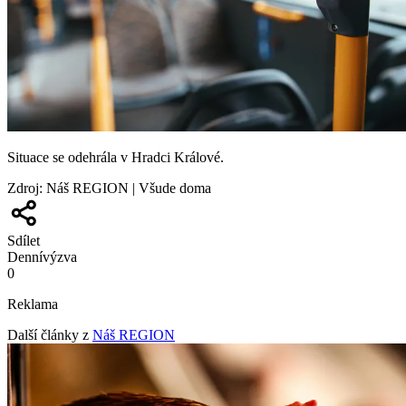
Situace se odehrála v Hradci Králové.
Zdroj
:
Náš REGION | Všude doma
Sdílet
Denní
výzva
0
Reklama
Další články z
Náš REGION