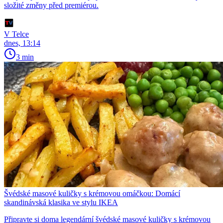
složité změny před premiérou.
V Telce
dnes, 13:14
3 min
Švédské masové kuličky s krémovou omáčkou: Domácí
skandinávská klasika ve stylu IKEA
Připravte si doma legendární švédské masové kuličky s krémovou