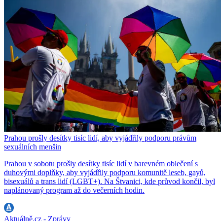
Prahou prošly desítky tisíc lidí, aby vyjádřily podporu právům
sexuálních menšin
Prahou v sobotu prošly desítky tisíc lidí v barevném oblečení s
duhovými doplňky, aby vyjádřily podporu komunitě leseb, gayů,
bisexuálů a trans lidí (LGBT+). Na Štvanici, kde průvod končil, byl
naplánovaný program až do večerních hodin.
Aktuálně.cz - Zprávy