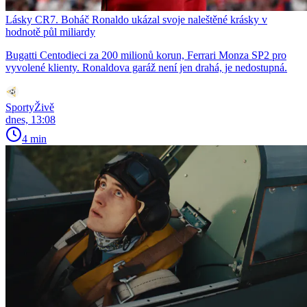
Lásky CR7. Boháč Ronaldo ukázal svoje naleštěné krásky v
hodnotě půl miliardy
Bugatti Centodieci za 200 milionů korun, Ferrari Monza SP2 pro
vyvolené klienty. Ronaldova garáž není jen drahá, je nedostupná.
SportyŽivě
dnes, 13:08
4 min