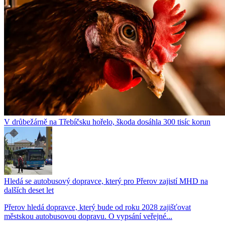
V drůbežárně na Třebíčsku hořelo, škoda dosáhla 300 tisíc korun
Hledá se autobusový dopravce, který pro Přerov zajistí MHD na
dalších deset let
Přerov hledá dopravce, který bude od roku 2028 zajišťovat
městskou autobusovou dopravu. O vypsání veřejné...