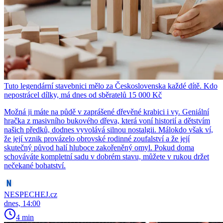
Tuto legendární stavebnici mělo za Československa každé dítě. Kdo
nepostrácel dílky, má dnes od sběratelů 15 000 Kč
Možná ji máte na půdě v zaprášené dřevěné krabici i vy. Geniální
hračka z masivního bukového dřeva, která voní historií a dětstvím
našich předků, dodnes vyvolává silnou nostalgii. Málokdo však ví,
že její vznik provázelo obrovské rodinné zoufalství a že její
skutečný původ halí hluboce zakořeněný omyl. Pokud doma
schováváte kompletní sadu v dobrém stavu, můžete v rukou držet
nečekané bohatství.
NESPECHEJ.cz
dnes, 14:00
4 min