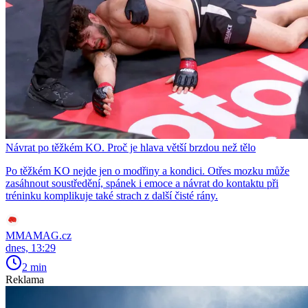
Návrat po těžkém KO. Proč je hlava větší brzdou než tělo
Po těžkém KO nejde jen o modřiny a kondici. Otřes mozku může
zasáhnout soustředění, spánek i emoce a návrat do kontaktu při
tréninku komplikuje také strach z další čisté rány.
MMAMAG.cz
dnes, 13:29
2 min
Reklama