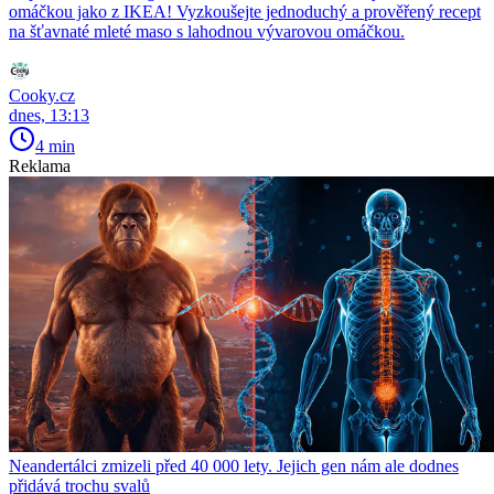
omáčkou jako z IKEA! Vyzkoušejte jednoduchý a prověřený recept
na šťavnaté mleté maso s lahodnou vývarovou omáčkou.
Cooky.cz
dnes, 13:13
4 min
Reklama
Neandertálci zmizeli před 40 000 lety. Jejich gen nám ale dodnes
přidává trochu svalů