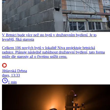
V Brtnici bude více než sto bytů v družstevním bydlení. Je to
levnější, říká starosta
Celkem 106 nových bytů v lokalitě Niva projektuje brtnická
radnice. Plánuje následně nabídnout družstevní bydlení, tato forma
může dle starosty až o čtvrtinu snížit cenu.
Jihlavská Drbna
dnes, 13:33
1 min