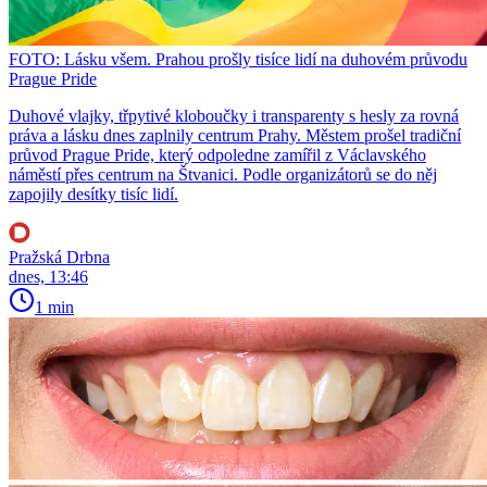
FOTO: Lásku všem. Prahou prošly tisíce lidí na duhovém průvodu
Prague Pride
Duhové vlajky, třpytivé kloboučky i transparenty s hesly za rovná
práva a lásku dnes zaplnily centrum Prahy. Městem prošel tradiční
průvod Prague Pride, který odpoledne zamířil z Václavského
náměstí přes centrum na Štvanici. Podle organizátorů se do něj
zapojily desítky tisíc lidí.
Pražská Drbna
dnes, 13:46
1 min