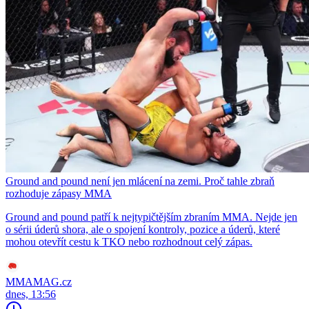
Ground and pound není jen mlácení na zemi. Proč tahle zbraň
rozhoduje zápasy MMA
Ground and pound patří k nejtypičtějším zbraním MMA. Nejde jen
o sérii úderů shora, ale o spojení kontroly, pozice a úderů, které
mohou otevřít cestu k TKO nebo rozhodnout celý zápas.
MMAMAG.cz
dnes, 13:56