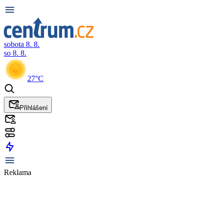
sobota 8. 8.
so 8. 8.
27°C
Přihlášení
Reklama