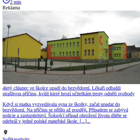
2 min
Reklama
4letý chlapec ve školce upadl do bezvědomí. Lékaři odhalili
strašlivou příčinu, kvůli které hrozí učitelkám tresty odnětí svobody
Když si matka vyzvedávala syna ze školky, začal upadat do
bezvědomí. Na příčinu se přišlo až později. Případem se zabývá
policie a zastupitelství. Šokující případ ohrožení života dítěte se
odehrál v jedné polské mateřské škole. [...]...
Světkreativity