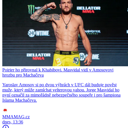
Poirier ho přirovnal k Khabibovi. Masvidal vidí v Amosovovi
hrozbu pro Machačeva
Yaroslav Amosov si po dvou výhrách v UFC dál buduje pověst
muže, který může zamíchat velterovou vahou. Jorge Masvidal ho
nyní označil za mimořádně nebezpečného soupeře i pro šampiona
Islama Machačeva.
MMAMAG.cz
dnes, 13:36