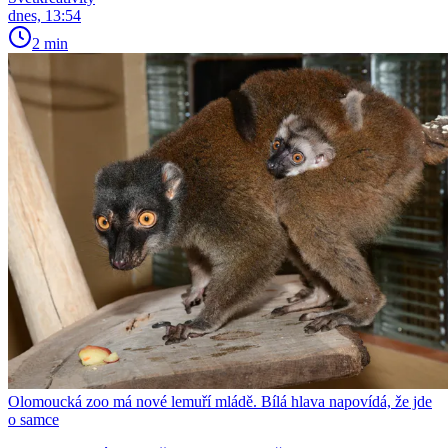
dnes, 13:54
2 min
Olomoucká zoo má nové lemuří mládě. Bílá hlava napovídá, že jde
o samce