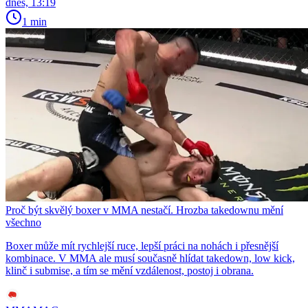
dnes, 13:19
1 min
Proč být skvělý boxer v MMA nestačí. Hrozba takedownu mění
všechno
Boxer může mít rychlejší ruce, lepší práci na nohách i přesnější
kombinace. V MMA ale musí současně hlídat takedown, low kick,
klinč i submise, a tím se mění vzdálenost, postoj i obrana.