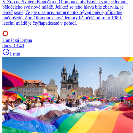
V Zoo na Svatém Kopečku u Olomouce představila samice lemura
běločelého své nové mládě. Jelikož se jeho hlava bíle zbarvila, je
téměř jasné, že jde o samce. Samice totiž bývají hnědé, případně
hnědošedé. Zoo Olomouc chová lemury běločelé od roku 1989,
letošní mládě je čtyřiapadesáté v pořadí.
Hanácká Drbna
dnes, 13:49
1 min