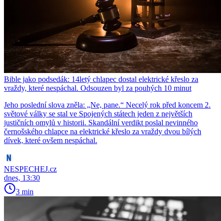
Bible jako podsedák: 14letý chlapec dostal elektrické křeslo za
vraždy, které nespáchal. Odsouzen byl za pouhých 10 minut
Jeho poslední slova zněla: „Ne, pane.“ Necelý rok před koncem 2.
světové války se stal ve Spojených státech jeden z největších
justičních omylů v historii. Skandální verdikt poslal nevinného
černošského chlapce na elektrické křeslo za vraždy dvou bílých
dívek, které ovšem nespáchal.
NESPECHEJ.cz
dnes, 13:30
3 min