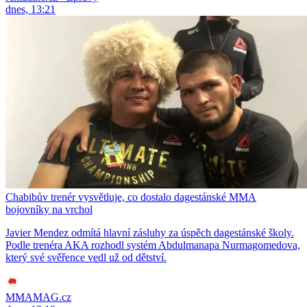
dnes, 13:21
Chabibův trenér vysvětluje, co dostalo dagestánské MMA
bojovníky na vrchol
Javier Mendez odmítá hlavní zásluhy za úspěch dagestánské školy.
Podle trenéra AKA rozhodl systém Abdulmanapa Nurmagomedova,
který své svěřence vedl už od dětství.
MMAMAG.cz