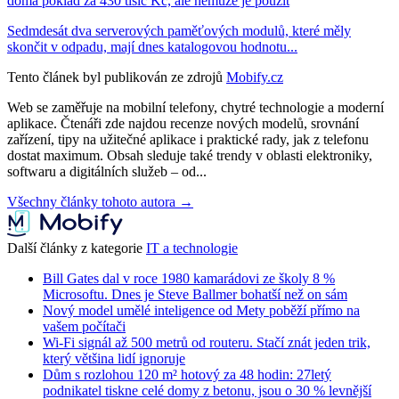
doma poklad za 430 tisíc Kč, ale nemůže je použít
Sedmdesát dva serverových paměťových modulů, které měly
skončit v odpadu, mají dnes katalogovou hodnotu...
Tento článek byl publikován ze zdrojů
Mobify.cz
Web se zaměřuje na mobilní telefony, chytré technologie a moderní
aplikace. Čtenáři zde najdou recenze nových modelů, srovnání
zařízení, tipy na užitečné aplikace i praktické rady, jak z telefonu
dostat maximum. Obsah sleduje také trendy v oblasti elektroniky,
softwaru a digitálních služeb – od...
Všechny články tohoto autora →
Další články z kategorie
IT a technologie
Bill Gates dal v roce 1980 kamarádovi ze školy 8 %
Microsoftu. Dnes je Steve Ballmer bohatší než on sám
Nový model umělé inteligence od Mety poběží přímo na
vašem počítači
Wi-Fi signál až 500 metrů od routeru. Stačí znát jeden trik,
který většina lidí ignoruje
Dům s rozlohou 120 m² hotový za 48 hodin: 27letý
podnikatel tiskne celé domy z betonu, jsou o 30 % levnější