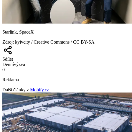
Starlink, SpaceX
Zdroj
:
kyivcity / Creative Commons / CC BY-SA
Sdílet
Denní
výzva
0
Reklama
Další články z
Mobify.cz