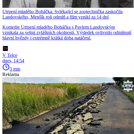
Utrpení mladého Boháčka: Svlékající se zootechnička zaskočila
Landovského, Menšík roli odmítl a film vznikl za 14 dní
Komedie Utrpení mladého Boháčka s Pavlem Landovským
vznikala za velmi zvláštních okolností. Výsledek ovlivnilo odmítnutí
hlavní hvězdy i extrémně krátká doba natáčení.
V Telce
dnes, 14:54
3 min
Reklama