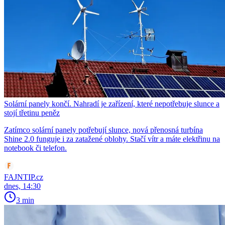
Solární panely končí. Nahradí je zařízení, které nepotřebuje slunce a
stojí třetinu peněz
Zatímco solární panely potřebují slunce, nová přenosná turbína
Shine 2.0 funguje i za zatažené oblohy. Stačí vítr a máte elektřinu na
notebook či telefon.
FAJNTIP.cz
dnes, 14:30
3 min