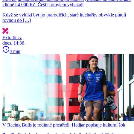
klidně i 4 000 Kč. Češi ji omylem vyhazují
Když se vyklízí byt po prarodičích, staré kuchařky obvykle putují
rovnou do […]
Extrafit.cz
dnes, 14:36
4 min
V Racing Bulls je rodinné prostředí: Hadjar popisuje kulturní šok