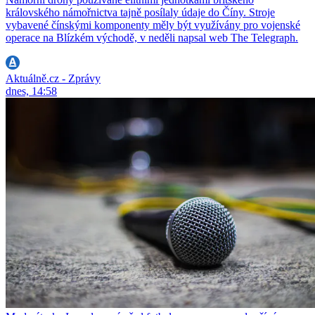
královského námořnictva tajně posílaly údaje do Číny. Stroje
vybavené čínskými komponenty měly být využívány pro vojenské
operace na Blízkém východě, v neděli napsal web The Telegraph.
Aktuálně.cz - Zprávy
dnes, 14:58