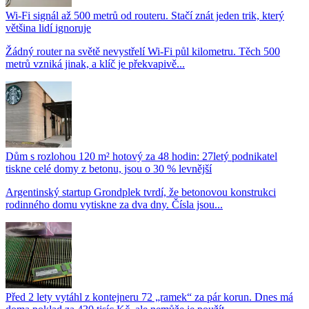
Wi-Fi signál až 500 metrů od routeru. Stačí znát jeden trik, který
většina lidí ignoruje
Žádný router na světě nevystřelí Wi-Fi půl kilometru. Těch 500
metrů vzniká jinak, a klíč je překvapivě...
Dům s rozlohou 120 m² hotový za 48 hodin: 27letý podnikatel
tiskne celé domy z betonu, jsou o 30 % levnější
Argentinský startup Grondplek tvrdí, že betonovou konstrukci
rodinného domu vytiskne za dva dny. Čísla jsou...
Před 2 lety vytáhl z kontejneru 72 „ramek“ za pár korun. Dnes má