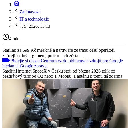
Zajímavosti
IT a technologie
7. 5. 2026, 13:13
4 min
Starlink za 699 Kč měsíčně a hardware zdarma: čeští operátoři
ztrácejí jediný argument, proč u nich zůstat
Přidejte si obsah Centrum.cz do oblíbených zdrojů pro Google
hledání a Google zprávy
Satelitní internet SpaceX v Česku stojí od března 2026 tolik co
bezdrátový tarif od O2 nebo T-Mobilu, a anténu k tomu dá zdarma.