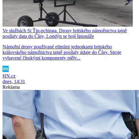
Ve službách Si Ťin-pchinga. Drony britského námořnictva tajně
posílaly data do Číny, Londýn se bojí špionáže
Námořní drony používané elitními jednotkami britského
královského námořnictva tajně posílaly údaje do Číny. Stroje
vybavené čínskými komponenty měly...
HN.cz
dnes, 14:31
Reklama