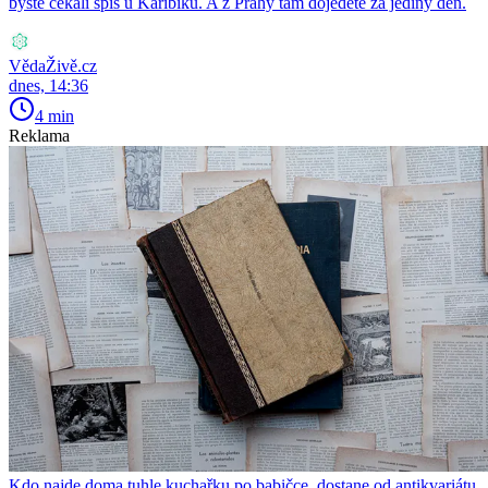
byste čekali spíš u Karibiku. A z Prahy tam dojedete za jediný den.
VědaŽivě.cz
dnes, 14:36
4 min
Reklama
Kdo najde doma tuhle kuchařku po babičce, dostane od antikvariátu