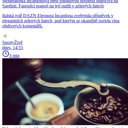
Moderátorka Incardonová před fotbalovou sezonou odpočívá na
Sardinii. Fanoušci reagují na její outfit v zelených šatech
Italská tvář DAZN Eleonora Incardona zveřejnila příspěvek v
elegantních zelených šatech, pod kterým se okamžitě rozjela vlna
obdivných komentářů.
SportyŽivě
dnes, 14:55
3 min