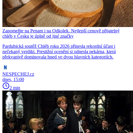
Zapomeňte na Penam i na Odkolek. Nejlepší cenově přijatelný
chléb v Česku je úplně od jiné značky
Pardubická soutěž Chléb roku 2026 přinesla rekordní účast i
nečekaný verdikt. Prestižní ocenění si odnesla pekárna, která
překvapivě dominovala hned ve dvou hlavních kategoriích.
NESPECHEJ.cz
dnes, 15:00
2 min