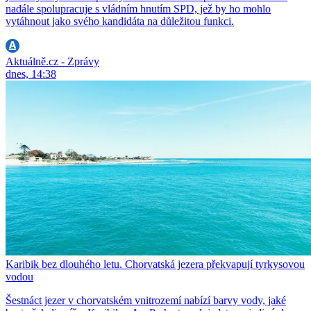
nadále spolupracuje s vládním hnutím SPD, jež by ho mohlo
vytáhnout jako svého kandidáta na důležitou funkci.
Aktuálně.cz - Zprávy
dnes, 14:38
Karibik bez dlouhého letu. Chorvatská jezera překvapují tyrkysovou
vodou
Šestnáct jezer v chorvatském vnitrozemí nabízí barvy vody, jaké