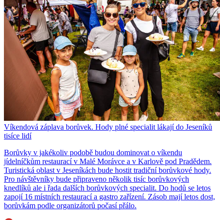
Víkendová záplava borůvek. Hody plné specialit lákají do Jeseníků
tisíce lidí
Borůvky v jakékoliv podobě budou dominovat o víkendu
jídelníčkům restaurací v Malé Morávce a v Karlově pod Pradědem.
Turistická oblast v Jeseníkách bude hostit tradiční borůvkové hody.
Pro návštěvníky bude připraveno několik tisíc borůvkových
knedlíků ale i řada dalších borůvkových specialit. Do hodů se letos
zapojí 16 místních restaurací a gastro zařízení. Zásob mají letos dost,
borůvkám podle organizátorů počasí přálo.