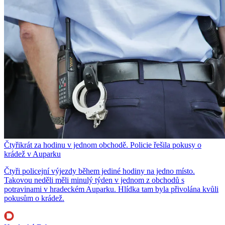
Čtyřikrát za hodinu v jednom obchodě. Policie řešila pokusy o
krádež v Auparku
Čtyři policejní výjezdy během jediné hodiny na jedno místo.
Takovou neděli měli minulý týden v jednom z obchodů s
potravinami v hradeckém Auparku. Hlídka tam byla přivolána kvůli
pokusům o krádež.