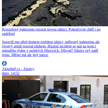
Rozzuřený traktorista rozoral novou silnici. Pokračovat chtěl i po
zadržení
Spravili mu před domem rozbitou silnici, naštvaný traktorista ale
čerstvý asfalt rozoral pluhem. Bizarní incident se stal na konci
minulého týdne v polských Hlavicích. Důvod? Silnice prý patří
jemu. Město má ale jiný názor.
Aktuálně.cz - Zprávy
dnes, 14:52