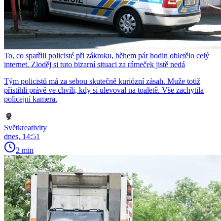
To, co spatřili policisté při zákroku, během pár hodin obletělo celý
internet. Zloděj si tuto bizarní situaci za rámeček jistě nedá
Tým policistů má za sebou skutečně kuriózní zásah. Muže totiž
přistihli právě ve chvíli, kdy si ulevoval na toaletě. Vše zachytila
policejní kamera.
Světkreativity
dnes, 14:51
2 min