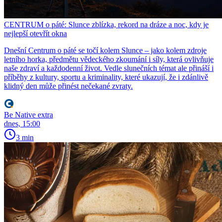
CENTRUM o páté: Slunce zblízka, rekord na dráze a noc, kdy je
nejlepší otevřít okna
Dnešní Centrum o páté se točí kolem Slunce – jako kolem zdroje
letního horka, předmětu vědeckého zkoumání i síly, která ovlivňuje
naše zdraví a každodenní život. Vedle slunečních témat ale přináší i
příběhy z kultury, sportu a kriminality, které ukazují, že i zdánlivě
klidný den může přinést nečekané zvraty.
Be Native extra
dnes, 15:00
3 min