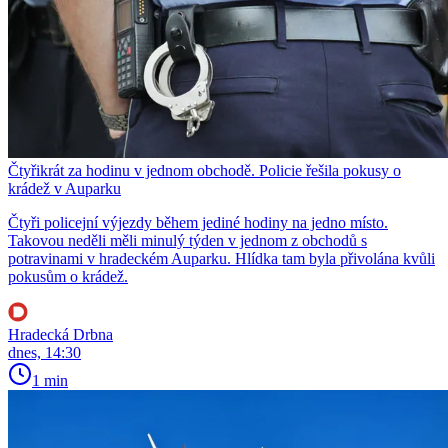
Čtyřikrát za hodinu v jednom obchodě. Policie řešila pokusy o
krádež v Auparku
Čtyři policejní výjezdy během jediné hodiny na jedno místo.
Takovou neděli měli minulý týden v jednom z obchodů s
potravinami v hradeckém Auparku. Hlídka tam byla přivolána kvůli
pokusům o krádež.
Hradecká Drbna
dnes, 14:30
1 min