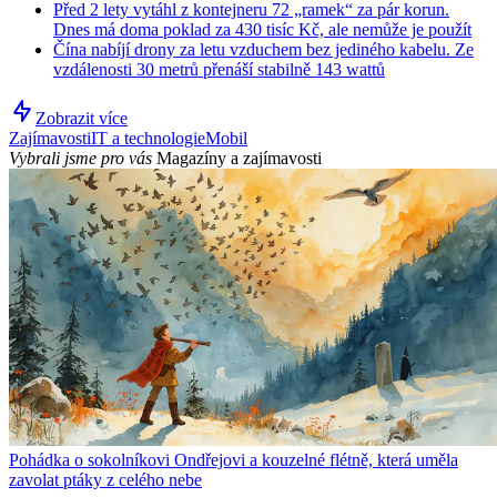
Před 2 lety vytáhl z kontejneru 72 „ramek“ za pár korun.
Dnes má doma poklad za 430 tisíc Kč, ale nemůže je použít
Čína nabíjí drony za letu vzduchem bez jediného kabelu. Ze
vzdálenosti 30 metrů přenáší stabilně 143 wattů
Zobrazit více
Zajímavosti
IT a technologie
Mobil
Vybrali jsme pro vás
Magazíny a zajímavosti
Pohádka o sokolníkovi Ondřejovi a kouzelné flétně, která uměla
zavolat ptáky z celého nebe