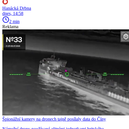
Hanácká Drbna
dnes, 14:58
2 min
Reklama
Špionážní kamery na dronech tajně posílaly data do Číny
Námořní drony používané elitními jednotkami britského