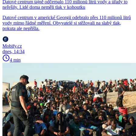
Datové centrum tajně odčerpalo 110 milionů litrů vody a úřady to
neřešily. Lidé doma neměli tlak v kohoutku
Datové centrum v americké Georgii odebralo přes 110 milionů litrů
vody mimo řádné měření. Obyvatelé si stěžovali na slabý tlak,
pokuta ale nepřišla.
Mobify.cz
dnes, 14:34
4 min