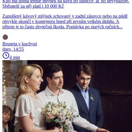
Kdo má doma tenhle mlýnek na kávu po babičce, ať ho nevyhazuje.
Sběratelé za něj platí i 10 000 Kč
Zaprášený kávový mlýnek schovaný v zadní zásuvce nebo na půdě
obvykle skončí v kontejneru hned při prvním velkém úklidu. A
přitom je to často zbytečná škoda. Poptávka po starých ručních...
Bruneta v kuchyni
dnes, 14:55
4 min