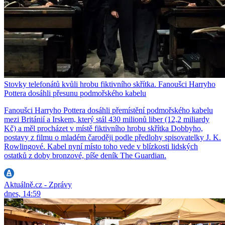
Stovky telefonátů kvůli hrobu fiktivního skřítka. Fanoušci Harryho
Pottera dosáhli přesunu podmořského kabelu
Fanoušci Harryho Pottera dosáhli přemístění podmořského kabelu
mezi Británií a Irskem, který stál 430 milionů liber (12,2 miliardy
Kč) a měl procházet v místě fiktivního hrobu skřítka Dobbyho,
postavy z filmu o mladém čaroději podle předlohy spisovatelky J. K.
Rowlingové. Kabel nyní místo toho vede v blízkosti lidských
ostatků z doby bronzové, píše deník The Guardian.
Aktuálně.cz - Zprávy
dnes, 14:59