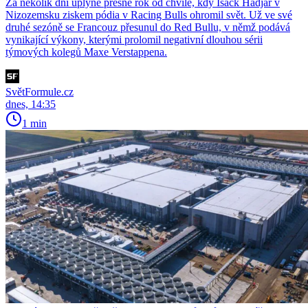
Za několik dní uplyne přesně rok od chvíle, kdy Isack Hadjar v
Nizozemsku ziskem pódia v Racing Bulls ohromil svět. Už ve své
druhé sezóně se Francouz přesunul do Red Bullu, v němž podává
vynikající výkony, kterými prolomil negativní dlouhou sérii
týmových kolegů Maxe Verstappena.
SvětFormule.cz
dnes, 14:35
1 min