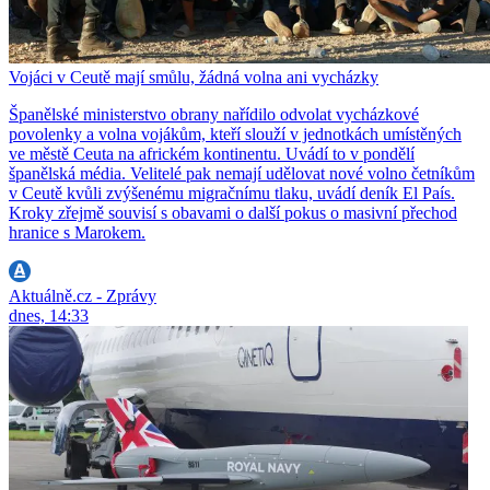
Vojáci v Ceutě mají smůlu, žádná volna ani vycházky
Španělské ministerstvo obrany nařídilo odvolat vycházkové
povolenky a volna vojákům, kteří slouží v jednotkách umístěných
ve městě Ceuta na africkém kontinentu. Uvádí to v pondělí
španělská média. Velitelé pak nemají udělovat nové volno četníkům
v Ceutě kvůli zvýšenému migračnímu tlaku, uvádí deník El País.
Kroky zřejmě souvisí s obavami o další pokus o masivní přechod
hranice s Marokem.
Aktuálně.cz - Zprávy
dnes, 14:33