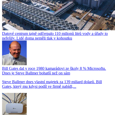
Datové centrum tajně odčerpalo 110 milionů litrů vody a úřady to
neřešily. Lidé doma neměli tlak v kohoutku
Bill Gates dal v roce 1980 kamarádovi ze školy 8 % Microsoftu.
Dnes je Steve Ballmer bohatší než on sám
Steve Ballmer dnes vlastní majetek za 139 miliard dolarů. Bill
Gates, který mu kdysi podíl ve firmě nabídl,...