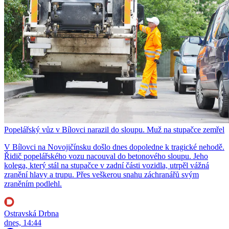
Popelářský vůz v Bílovci narazil do sloupu. Muž na stupačce zemřel
V Bílovci na Novojičínsku došlo dnes dopoledne k tragické nehodě.
Řidič popelářského vozu nacouval do betonového sloupu. Jeho
kolega, který stál na stupačce v zadní části vozidla, utrpěl vážná
zranění hlavy a trupu. Přes veškerou snahu záchranářů svým
zraněním podlehl.
Ostravská Drbna
dnes, 14:44