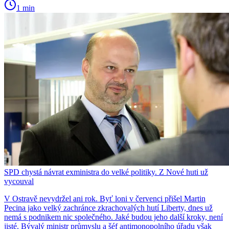
1 min
SPD chystá návrat exministra do velké politiky. Z Nové huti už
vycouval
V Ostravě nevydržel ani rok. Byť loni v červenci přišel Martin
Pecina jako velký zachránce zkrachovalých hutí Liberty, dnes už
nemá s podnikem nic společného. Jaké budou jeho další kroky, není
jisté. Bývalý ministr průmyslu a šéf antimonopolního úřadu však