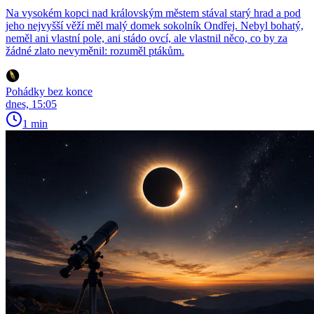
Na vysokém kopci nad královským městem stával starý hrad a pod
jeho nejvyšší věží měl malý domek sokolník Ondřej. Nebyl bohatý,
neměl ani vlastní pole, ani stádo ovcí, ale vlastnil něco, co by za
žádné zlato nevyměnil: rozuměl ptákům.
Pohádky bez konce
dnes, 15:05
1 min