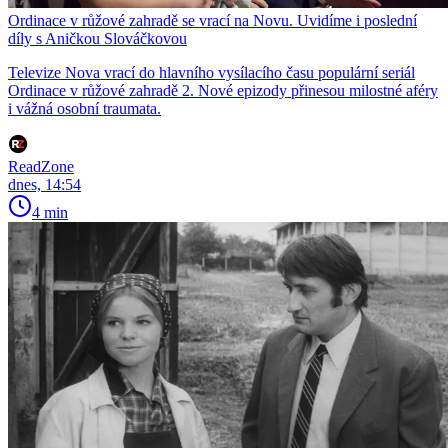
Ordinace v růžové zahradě se vrací na Novu. Uvidíme i poslední
díly s Aničkou Slováčkovou
Televize Nova vrací do hlavního vysílacího času populární seriál
Ordinace v růžové zahradě 2. Nové epizody přinesou milostné aféry
i vážná osobní traumata.
ReadZone
dnes, 14:54
4 min