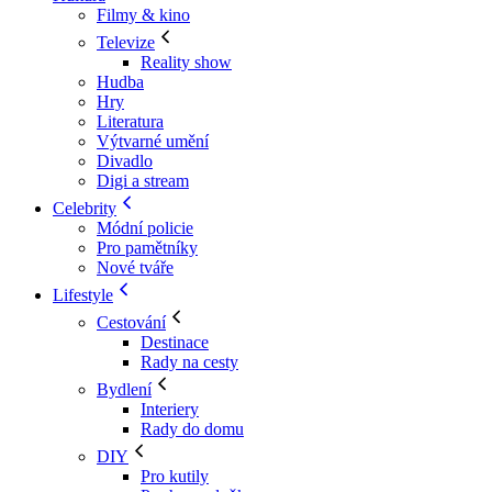
Filmy & kino
Televize
Reality show
Hudba
Hry
Literatura
Výtvarné umění
Divadlo
Digi a stream
Celebrity
Módní policie
Pro pamětníky
Nové tváře
Lifestyle
Cestování
Destinace
Rady na cesty
Bydlení
Interiery
Rady do domu
DIY
Pro kutily