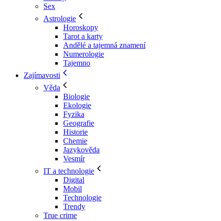
Sex
Astrologie
Horoskopy
Tarot a karty
Andělé a tajemná znamení
Numerologie
Tajemno
Zajímavosti
Věda
Biologie
Ekologie
Fyzika
Geografie
Historie
Chemie
Jazykověda
Vesmír
IT a technologie
Digital
Mobil
Technologie
Trendy
True crime