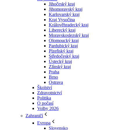
Jihočeský kraj
Jihomoravský kraj
Karlovarský kraj
Kraj Vysočina
Králověhradecký kraj
Liberecký kraj
Moravskoslezský kraj
Olomoucký kraj
Pardubický kraj
Plzeňský kraj
Středočeský kraj
Ústecký kraj
Zlínský kraj
Praha
Brno
Ostrava
Školství
Zdravotnictví
Politika
O počasí
Volby 2026
Zahraničí
Evropa
Slovensko