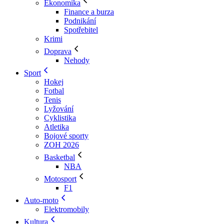
Ekonomika
Finance a burza
Podnikání
Spotřebitel
Krimi
Doprava
Nehody
Sport
Hokej
Fotbal
Tenis
Lyžování
Cyklistika
Atletika
Bojové sporty
ZOH 2026
Basketbal
NBA
Motosport
F1
Auto-moto
Elektromobily
Kultura