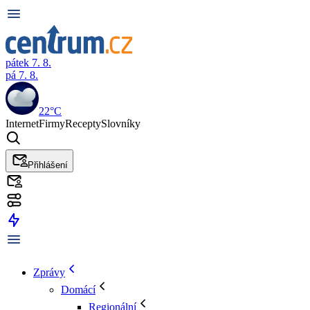
pátek 7. 8.
pá 7. 8.
22°C
Internet
Firmy
Recepty
Slovníky
Přihlášení
Zprávy
Domácí
Regionální