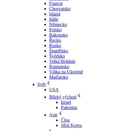
Francie
Chorvatsko
Island
Itálie
Německo
Polsko
Rakousko
Řecko
Rusko
Španělsko
Švédsko
Velká Británie
Rumunsko
Válka na Ukrajině
Maďarsko
Svět
USA
Blízký východ
Izrael
Palestina
Asie
Čína
Jižní Korea