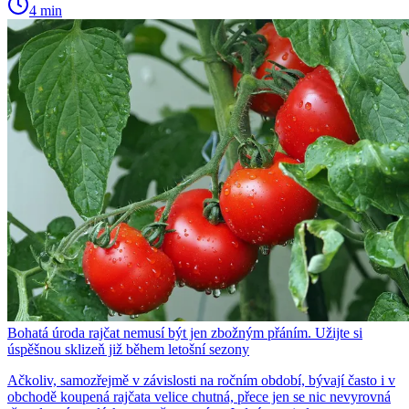
4 min
Bohatá úroda rajčat nemusí být jen zbožným přáním. Užijte si
úspěšnou sklizeň již během letošní sezony
Ačkoliv, samozřejmě v závislosti na ročním období, bývají často i v
obchodě koupená rajčata velice chutná, přece jen se nic nevyrovná