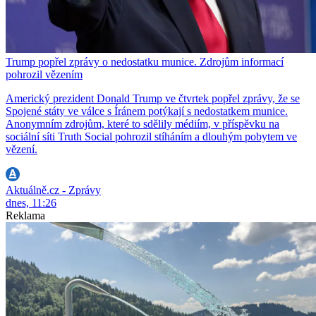
Trump popřel zprávy o nedostatku munice. Zdrojům informací
pohrozil vězením
Americký prezident Donald Trump ve čtvrtek popřel zprávy, že se
Spojené státy ve válce s Íránem potýkají s nedostatkem munice.
Anonymním zdrojům, které to sdělily médiím, v příspěvku na
sociální síti Truth Social pohrozil stíháním a dlouhým pobytem ve
vězení.
Aktuálně.cz - Zprávy
dnes, 11:26
Reklama