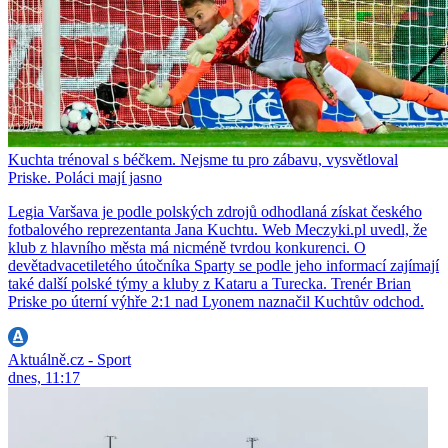
Kuchta trénoval s béčkem. Nejsme tu pro zábavu, vysvětloval
Priske. Poláci mají jasno
Legia Varšava je podle polských zdrojů odhodlaná získat českého
fotbalového reprezentanta Jana Kuchtu. Web Meczyki.pl uvedl, že
klub z hlavního města má nicméně tvrdou konkurenci. O
devětadvacetiletého útočníka Sparty se podle jeho informací zajímají
také další polské týmy a kluby z Kataru a Turecka. Trenér Brian
Priske po úterní výhře 2:1 nad Lyonem naznačil Kuchtův odchod.
Aktuálně.cz - Sport
dnes, 11:17