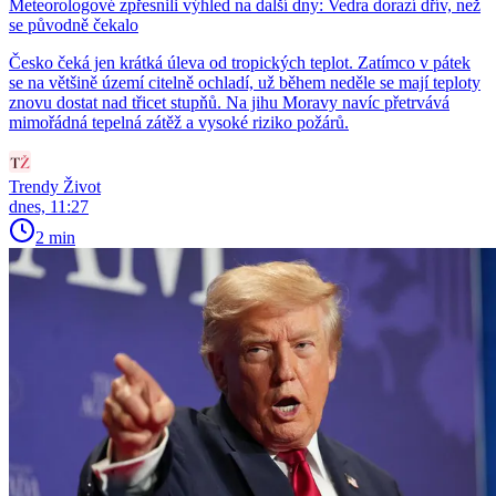
Meteorologové zpřesnili výhled na další dny: Vedra dorazí dřív, než
se původně čekalo
Česko čeká jen krátká úleva od tropických teplot. Zatímco v pátek
se na většině území citelně ochladí, už během neděle se mají teploty
znovu dostat nad třicet stupňů. Na jihu Moravy navíc přetrvává
mimořádná tepelná zátěž a vysoké riziko požárů.
Trendy Život
dnes, 11:27
2 min