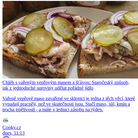
Chléb s vařeným vepřovým masem a šťávou: Staročeský způsob,
jak z jednoduché suroviny udělat pořádné jídlo
Vařené vepřové maso zavařené ve sklenici je jedna z těch věcí, které
vypadají pracněji, než ve skutečnosti jsou. Stačí maso, sůl, kmín a
trocha trpělivosti - a máte v lednici zásobu na týden.
Cooky.cz
dnes, 11:13