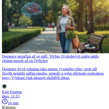
Demence nezačíná až ve stáří. Těchto 10 drobných změn může
chránit mozek už po čtyřicítce
Demence bývá vnímána jako nemoc vysokého věku, proti níž
člověk nemůže udělat mnoho, protože o jejím příchodu rozhodnou
geny. Výzkum však ukazuje složitější obraz.
Kód Enigma
dnes, 11:13
10 min
Reklama