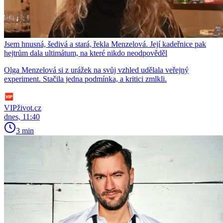
Jsem hnusná, šedivá a stará, řekla Menzelová. Její kadeřnice pak
hejtrům dala ultimátum, na které nikdo neodpověděl
Olga Menzelová si z urážek na svůj vzhled udělala veřejný
experiment. Stačila jedna podmínka, a kritici zmlkli.
VIPživot.cz
dnes, 11:40
3 min