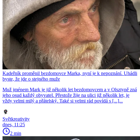
Kadeřník proměnil bezdomovce Marka, nyní je k nepoznání. Uhádli
byste, že jde o stejného muže
Muž jménem Mark je již několik let bezdomovcem a v Olsztyně zná
jeho osud každý obyvatel. Přestože žije na ulici již několik let, je
vždy velmi milý a přátelský. Také si velmi rád povídá s [...]...
Světkreativity
dnes, 11:25
2 min