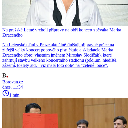
Na pražské Letné vrcholí přípravy na obří koncert zpěváka Marka
Ztraceného
Na Letenské pláni v Praze aktuálně finišují přípravné práce na
zítřejší velký koncert popového písničkáře a skladatele Marka
Ztraceného (foto; vlastním jménem Miroslav Slodičák), které
zahrnují stavbu velkého koncertního stadionu (pódium, hlediště,
zázemí, toalety atd. - viz malá foto dole) na "zelené louce".
Borovan.cz
dnes, 11:34
1 min