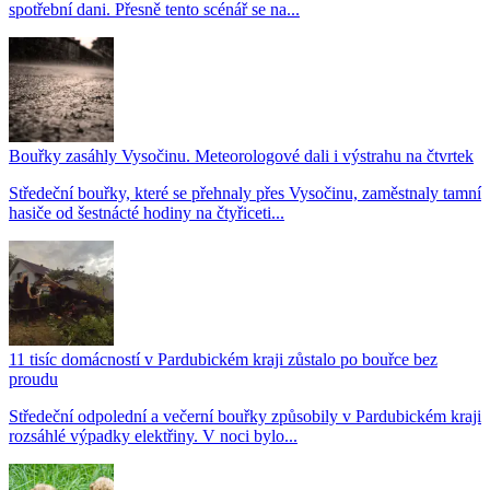
spotřební dani. Přesně tento scénář se na...
Bouřky zasáhly Vysočinu. Meteorologové dali i výstrahu na čtvrtek
Středeční bouřky, které se přehnaly přes Vysočinu, zaměstnaly tamní
hasiče od šestnácté hodiny na čtyřiceti...
11 tisíc domácností v Pardubickém kraji zůstalo po bouřce bez
proudu
Středeční odpolední a večerní bouřky způsobily v Pardubickém kraji
rozsáhlé výpadky elektřiny. V noci bylo...