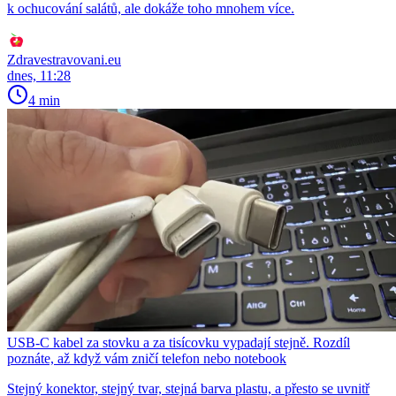
k ochucování salátů, ale dokáže toho mnohem více.
Zdravestravovani.eu
dnes, 11:28
4 min
USB-C kabel za stovku a za tisícovku vypadají stejně. Rozdíl
poznáte, až když vám zničí telefon nebo notebook
Stejný konektor, stejný tvar, stejná barva plastu, a přesto se uvnitř