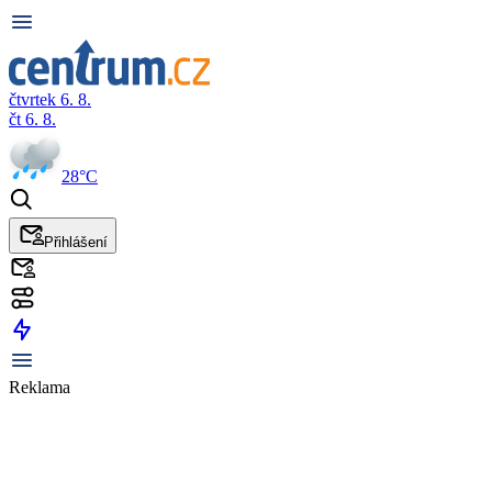
čtvrtek 6. 8.
čt 6. 8.
28°C
Přihlášení
Reklama