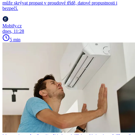
může skrývat propast v proudové třídě, datové propustnosti i
bezpečí.
Mobify.cz
dnes, 11:28
5 min