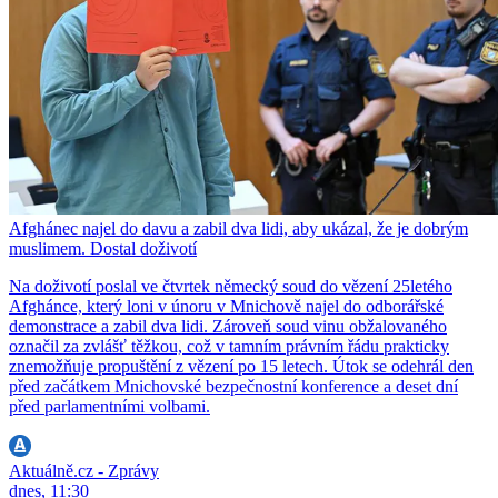
Afghánec najel do davu a zabil dva lidi, aby ukázal, že je dobrým
muslimem. Dostal doživotí
Na doživotí poslal ve čtvrtek německý soud do vězení 25letého
Afghánce, který loni v únoru v Mnichově najel do odborářské
demonstrace a zabil dva lidi. Zároveň soud vinu obžalovaného
označil za zvlášť těžkou, což v tamním právním řádu prakticky
znemožňuje propuštění z vězení po 15 letech. Útok se odehrál den
před začátkem Mnichovské bezpečnostní konference a deset dní
před parlamentními volbami.
Aktuálně.cz - Zprávy
dnes, 11:30