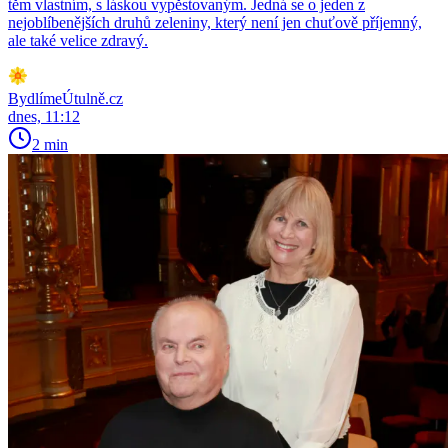
těm vlastním, s láskou vypěstovaným. Jedná se o jeden z
nejoblíbenějších druhů zeleniny, který není jen chuťově příjemný,
ale také velice zdravý.
BydlímeÚtulně.cz
dnes, 11:12
2 min