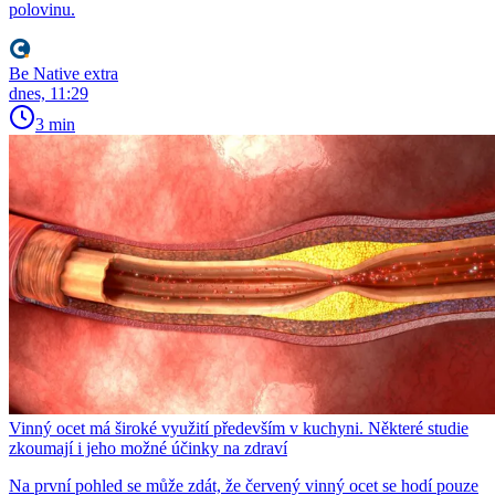
polovinu.
Be Native extra
dnes, 11:29
3 min
Vinný ocet má široké využití především v kuchyni. Některé studie
zkoumají i jeho možné účinky na zdraví
Na první pohled se může zdát, že červený vinný ocet se hodí pouze