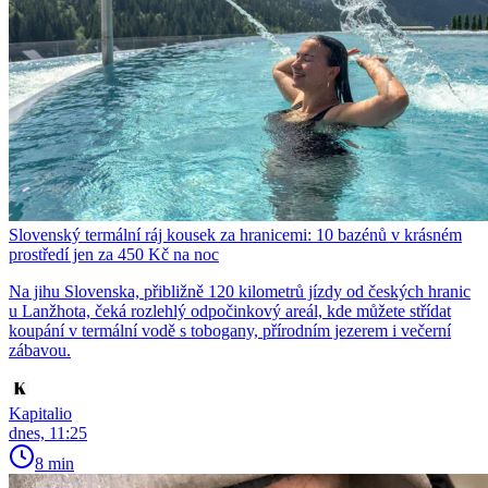
Slovenský termální ráj kousek za hranicemi: 10 bazénů v krásném
prostředí jen za 450 Kč na noc
Na jihu Slovenska, přibližně 120 kilometrů jízdy od českých hranic
u Lanžhota, čeká rozlehlý odpočinkový areál, kde můžete střídat
koupání v termální vodě s tobogany, přírodním jezerem i večerní
zábavou.
Kapitalio
dnes, 11:25
8 min