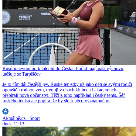
Rusům nevoní úprk talentů do Česka. Pořád mají naši výchovu,
utěšuje se Tarpiščev
Je to čím dál častější jev. Ruské tenistky už jako děti se svými rodiči
opouštějí rodnou zem, trénují v cizích klubech i akademiích a
přebírají nová občanství. Těží z toho například i český tenis. Šéf
ruského tenisu ale popírá, že by šlo o něco významného.
Aktuálně.cz - Sport
dnes, 11:13