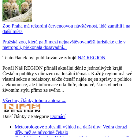
Zoo Praha má rekordní červencovou návštěvnost, lidé zamířili i na
další místa
Pražská zoo, která patří mezi nejnavštěvovanější turistické cíle v
metropoli, překonala dosavadní...
Tento článek byl publikován ze zdrojů
Náš REGION
Portál Náš REGION přináší aktuální dění z jednotlivých krajů
České republiky s důrazem na lokální témata. Každý region má své
vlastní sekce a redaktory, takže čtenář najde nejen zprávy o politice
a ekonomice, ale i informace o kultuře, dopravě, školství nebo
životním stylu přímo ze svého...
Všechny články tohoto autora →
Další články z kategorie
Domácí
Meteorologové zpřesnili výhled na další dny: Vedra dorazí
dřív, než se původně čekalo