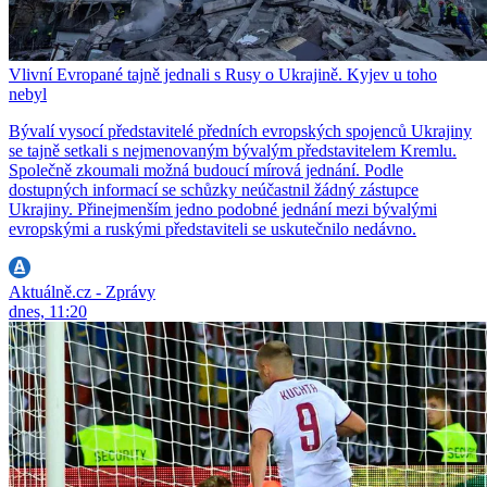
Vlivní Evropané tajně jednali s Rusy o Ukrajině. Kyjev u toho
nebyl
Bývalí vysocí představitelé předních evropských spojenců Ukrajiny
se tajně setkali s nejmenovaným bývalým představitelem Kremlu.
Společně zkoumali možná budoucí mírová jednání. Podle
dostupných informací se schůzky neúčastnil žádný zástupce
Ukrajiny. Přinejmenším jedno podobné jednání mezi bývalými
evropskými a ruskými představiteli se uskutečnilo nedávno.
Aktuálně.cz - Zprávy
dnes, 11:20