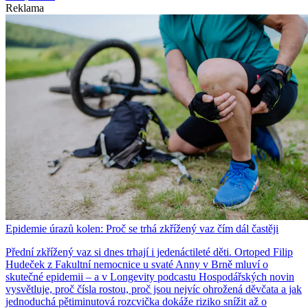
Reklama
Epidemie úrazů kolen: Proč se trhá zkřížený vaz čím dál častěji
Přední zkřížený vaz si dnes trhají i jedenáctileté děti. Ortoped Filip
Hudeček z Fakultní nemocnice u svaté Anny v Brně mluví o
skutečné epidemii – a v Longevity podcastu Hospodářských novin
vysvětluje, proč čísla rostou, proč jsou nejvíc ohrožená děvčata a jak
jednoduchá pětiminutová rozcvička dokáže riziko snížit až o