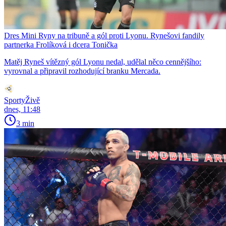
Dres Mini Ryny na tribuně a gól proti Lyonu. Rynešovi fandily
partnerka Frolíková i dcera Tonička
Matěj Ryneš vítězný gól Lyonu nedal, udělal něco cennějšího:
vyrovnal a připravil rozhodující branku Mercada.
SportyŽivě
dnes, 11:48
3 min