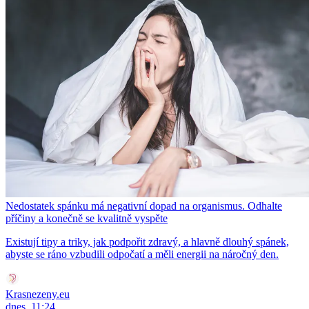
Nedostatek spánku má negativní dopad na organismus. Odhalte
příčiny a konečně se kvalitně vyspěte
Existují tipy a triky, jak podpořit zdravý, a hlavně dlouhý spánek,
abyste se ráno vzbudili odpočatí a měli energii na náročný den.
Krasnezeny.eu
dnes, 11:24