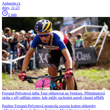
Aplausin.cz
dnes, 11:23
2 min
Ferrand-Prévotová měla Tour obhajovat na Ventoux. Pětiminutová
ztráta z něj udělala místo, kde může zachránit aspoň vlastní příběh
Pauline Ferrand-Prévotová postavila sezonu kolem obhajoby