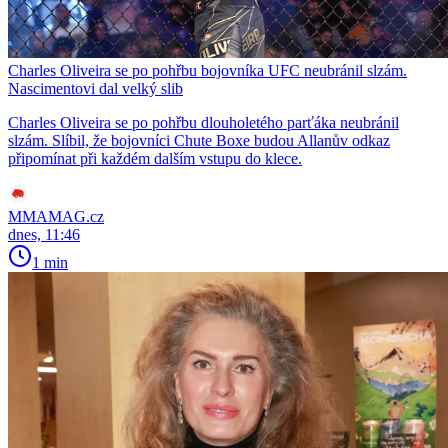
Charles Oliveira se po pohřbu bojovníka UFC neubránil slzám.
Nascimentovi dal velký slib
Charles Oliveira se po pohřbu dlouholetého parťáka neubránil
slzám. Slíbil, že bojovníci Chute Boxe budou Allanův odkaz
připomínat při každém dalším vstupu do klece.
MMAMAG.cz
dnes, 11:46
1 min