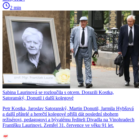
2 min
Sabina Laurinová se rozloučila s otcem. Dorazili Kostka,
Satoranský, Donutil i další kolegové
Petr Kostka, Jaroslav Satoranský, Martin Donutil, Jarmila Hybšová
a další přátelé a herečtí kolegové přišli dát poslední sbohem
režisérovi, pedagogovi a bývalému řediteli Divadla na Vinohradech
Františku Laurinovi. Zemřel 31. července ve věku 91 let.