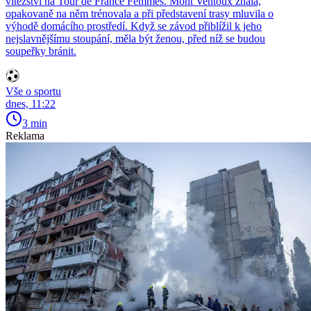
vítězství na Tour de France Femmes. Mont Ventoux znala,
opakovaně na něm trénovala a při představení trasy mluvila o
výhodě domácího prostředí. Když se závod přiblížil k jeho
nejslavnějšímu stoupání, měla být ženou, před níž se budou
soupeřky bránit.
Vše o sportu
dnes, 11:22
3 min
Reklama