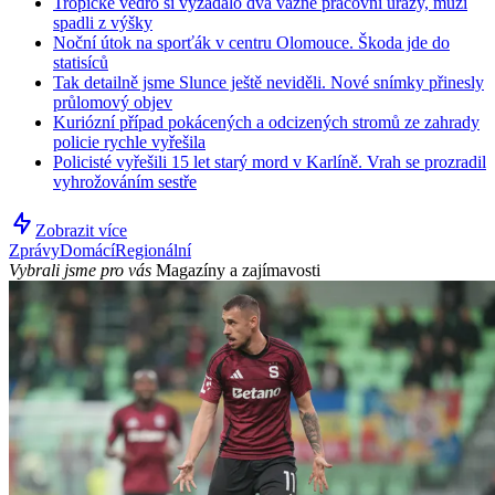
Tropické vedro si vyžádalo dva vážné pracovní úrazy, muži
spadli z výšky
Noční útok na sporťák v centru Olomouce. Škoda jde do
statisíců
Tak detailně jsme Slunce ještě neviděli. Nové snímky přinesly
průlomový objev
Kuriózní případ pokácených a odcizených stromů ze zahrady
policie rychle vyřešila
Policisté vyřešili 15 let starý mord v Karlíně. Vrah se prozradil
vyhrožováním sestře
Zobrazit více
Zprávy
Domácí
Regionální
Vybrali jsme pro vás
Magazíny a zajímavosti