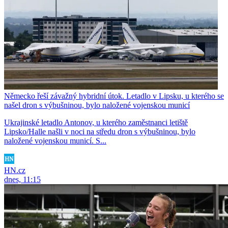
Německo řeší závažný hybridní útok. Letadlo v Lipsku, u kterého se
našel dron s výbušninou, bylo naložené vojenskou municí
Ukrajinské letadlo Antonov, u kterého zaměstnanci letiště
Lipsko/Halle našli v noci na středu dron s výbušninou, bylo
naložené vojenskou municí. S...
HN.cz
dnes, 11:15