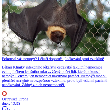
Pokousal vás netopýr? Lékaři doporučují očkování proti vzteklině
Lékaři Kliniky infekčního lékařství ostravské fakultní nemocnice
evidují během letošního roku zvýšený počet lidí, které pokousal
netopýr. Celkem jich nemocnici navštívilo patnáct. Netopýři mohou
přenášet smrtelně nebezpečnou vzteklinu, proto byli všichni pacienti
naočkováni. Žádný z nich neonemocněl.
Ostravská Drbna
dnes, 12:35