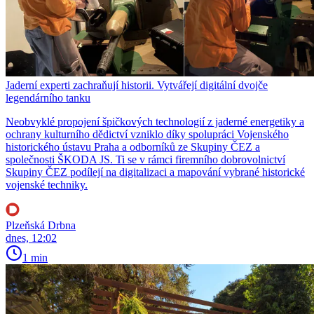
Jaderní experti zachraňují historii. Vytvářejí digitální dvojče
legendárního tanku
Neobvyklé propojení špičkových technologií z jaderné energetiky a
ochrany kulturního dědictví vzniklo díky spolupráci Vojenského
historického ústavu Praha a odborníků ze Skupiny ČEZ a
společnosti ŠKODA JS. Ti se v rámci firemního dobrovolnictví
Skupiny ČEZ podílejí na digitalizaci a mapování vybrané historické
vojenské techniky.
Plzeňská Drbna
dnes, 12:02
1 min