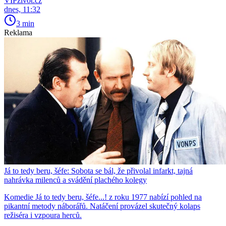
VIPživot.cz
dnes, 11:32
3 min
Reklama
Já to tedy beru, šéfe: Sobota se bál, že přivolal infarkt, tajná
nahrávka milenců a svádění plachého kolegy
Komedie Já to tedy beru, šéfe...! z roku 1977 nabízí pohled na
pikantní metody náborářů. Natáčení provázel skutečný kolaps
režiséra i vzpoura herců.