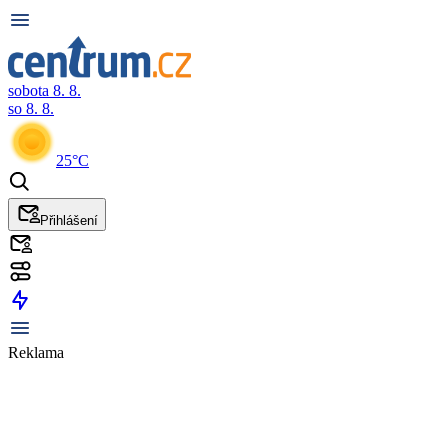
sobota 8. 8.
so 8. 8.
25°C
Přihlášení
Reklama