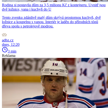
Rodina si postavila dům za 3,5 milionu Kč z kontejneru. Uvnitř jsou
dvě ložnice, vana i kuchyň do U
Tento zvenku zdánlivě malý dům skrývá prostornou kuchyň, dvě
ložnice a koupelnu s vanou. Interiér je laděn do přírodních tónů
dřeva spolu s petrolejově modrou.
adbz.cz
dnes, 12:20
3 min
Reklama