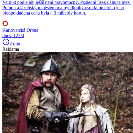
Verdikt podle něj ještě není pravomocný. Poslední úsek dálnice mezi
Prahou a lázeňským městem má být dlouhý osm kilometrů a jeho
předpokládaná cena byla 4,3 miliardy korun.
Karlovarská Drbna
dnes, 12:00
2 min
Reklama