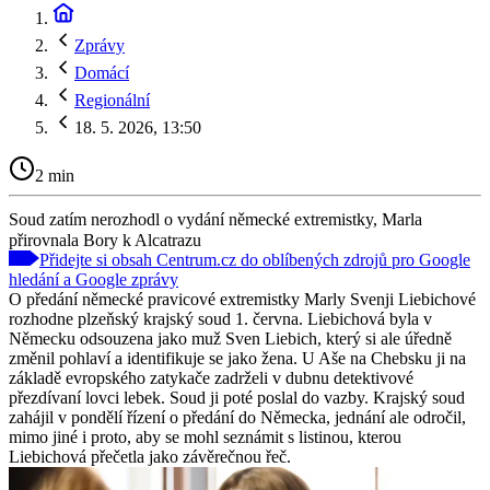
Zprávy
Domácí
Regionální
18. 5. 2026, 13:50
2 min
Soud zatím nerozhodl o vydání německé extremistky, Marla
přirovnala Bory k Alcatrazu
Přidejte si obsah Centrum.cz do oblíbených zdrojů pro Google
hledání a Google zprávy
O předání německé pravicové extremistky Marly Svenji Liebichové
rozhodne plzeňský krajský soud 1. června. Liebichová byla v
Německu odsouzena jako muž Sven Liebich, který si ale úředně
změnil pohlaví a identifikuje se jako žena. U Aše na Chebsku ji na
základě evropského zatykače zadrželi v dubnu detektivové
přezdívaní lovci lebek. Soud ji poté poslal do vazby. Krajský soud
zahájil v pondělí řízení o předání do Německa, jednání ale odročil,
mimo jiné i proto, aby se mohl seznámit s listinou, kterou
Liebichová přečetla jako závěrečnou řeč.