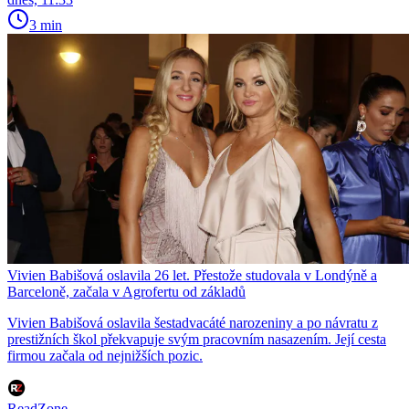
3 min
Vivien Babišová oslavila 26 let. Přestože studovala v Londýně a
Barceloně, začala v Agrofertu od základů
Vivien Babišová oslavila šestadvacáté narozeniny a po návratu z
prestižních škol překvapuje svým pracovním nasazením. Její cesta
firmou začala od nejnižších pozic.
ReadZone