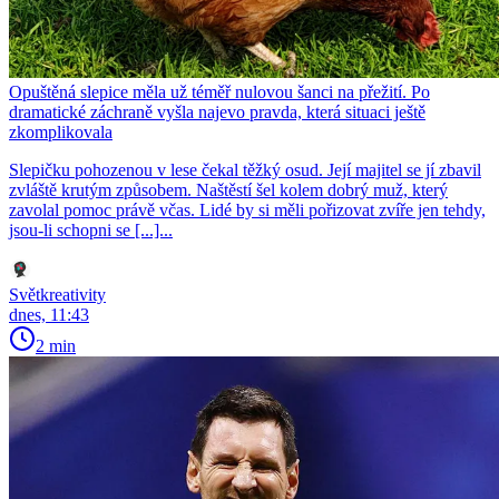
Opuštěná slepice měla už téměř nulovou šanci na přežití. Po
dramatické záchraně vyšla najevo pravda, která situaci ještě
zkomplikovala
Slepičku pohozenou v lese čekal těžký osud. Její majitel se jí zbavil
zvláště krutým způsobem. Naštěstí šel kolem dobrý muž, který
zavolal pomoc právě včas. Lidé by si měli pořizovat zvíře jen tehdy,
jsou-li schopni se [...]...
Světkreativity
dnes, 11:43
2 min