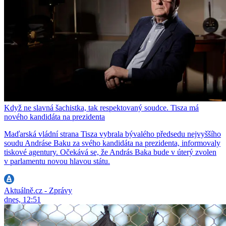
Když ne slavná šachistka, tak respektovaný soudce. Tisza má
nového kandidáta na prezidenta
Maďarská vládní strana Tisza vybrala bývalého předsedu nejvyššího
soudu Andráse Baku za svého kandidáta na prezidenta, informovaly
tiskové agentury. Očekává se, že András Baka bude v úterý zvolen
v parlamentu novou hlavou státu.
Aktuálně.cz - Zprávy
dnes, 12:51