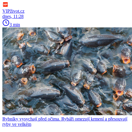
VIPživot.cz
dnes, 11:28
3 min
Rybníky vysychají před očima. Rybáři omezují krmení a přesouvají
ryby ve velkém