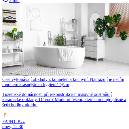
2 min
Češi vykopávají obklady z koupelen a kuchyní. Nahrazují je něčím
mnohem krásnějším a hygieničtějším
Tuzemské domácnosti při rekonstrukcích masivně odstraňují
keramické obklady. Důvod? Moderní řešení, které eliminuje plísně a
šetří hodiny úklidu.
FAJNTIP.cz
dnes, 12:30