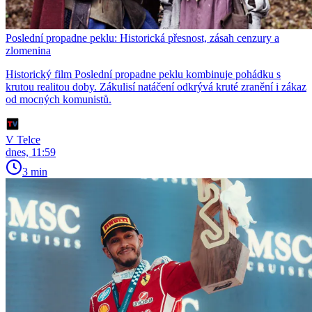
Poslední propadne peklu: Historická přesnost, zásah cenzury a
zlomenina
Historický film Poslední propadne peklu kombinuje pohádku s
krutou realitou doby. Zákulisí natáčení odkrývá kruté zranění i zákaz
od mocných komunistů.
V Telce
dnes, 11:59
3 min