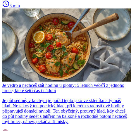
3 min
Je vedro a nechceš stát hodinu u plotny: 5 letních večeří z jednoho
hrnce, které šetří čas i nádobí
Je půl sedmé, v kuchyni je pořád teplo jako ve skleníku a ty máš
hlad. Ne takový ten poetický hlad, při kterém s radostí dvě hodiny
připravuješ domácí ravioli. Ten obyčejný, protivný hlad, kdy chceš
do půl hodiny sedět s talířem na balkoně a rozhodně potom nechceš
mýt hrnec, pánev, pekáč a tři misky.