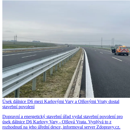
Úsek dálnice D6 mezi Karlovými Vary a Olšovými Vraty dostal
stavební povolení
Dopravní a energetický stavební úřad vydal stavební povolení pro
úsek dálnice D6 Karlovy Vary - Olšová Vrata. Vyplývá to z
rozhodnutí na jeho úřední desce, informoval server Zdopravy.cz.