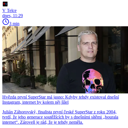
V Telce
dnes, 11:29
3 min
Hvězda první SuperStar má jasno: Kdyby tehdy existoval dnešní
Instagram, internet by kolem něj šílel
Julián Záhorovský, finalista první české SuperStar z roku 2004,
tvrdí, že jeho generace soutěžících by s dnešními sítěmi „bourala
internet“. Zároveň je rád, že je tehdy neměla.