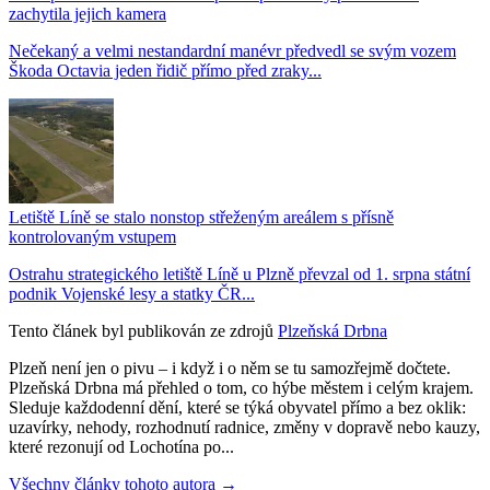
zachytila jejich kamera
Nečekaný a velmi nestandardní manévr předvedl se svým vozem
Škoda Octavia jeden řidič přímo před zraky...
Letiště Líně se stalo nonstop střeženým areálem s přísně
kontrolovaným vstupem
Ostrahu strategického letiště Líně u Plzně převzal od 1. srpna státní
podnik Vojenské lesy a statky ČR...
Tento článek byl publikován ze zdrojů
Plzeňská Drbna
Plzeň není jen o pivu – i když i o něm se tu samozřejmě dočtete.
Plzeňská Drbna má přehled o tom, co hýbe městem i celým krajem.
Sleduje každodenní dění, které se týká obyvatel přímo a bez oklik:
uzavírky, nehody, rozhodnutí radnice, změny v dopravě nebo kauzy,
které rezonují od Lochotína po...
Všechny články tohoto autora →