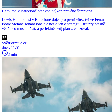
Hamilton v Barceloně předvedl výkon pravého šampiona
Lewis Hamilton si v Barceloně dojel pro první vítězství ve Ferrari.
Podle Stefana Johanssona ale nešlo jen o strategii. Brit prý přesně
věděl, co musí udělat, a perfektně svůj plán zrealizoval.
SvětFormule.cz
dnes, 11:51
2 min