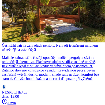
Češi strhávají na zahradách pergoly. Nahradí je zařízení mnohem
užitečnější a estetičtější
Majitelé zahrad stále častěji opouštějí tradiční pergoly a sází na
praktičtější alternativu. Plachtové stínění se díky snadné údržbě,
flexibilitě a lepší cirkulaci vzduchu stává hitem posledních let.
Zatímco dřevěné konstrukce vyžadují pravidelnou péči a pevné
zastřešení vytváří dusno, moderní shade sails nabízejí komfort bez
starostí. Co všechno dokážou a na co si dát pozor při výběru?
NESPECHEJ.cz
dnes, 12:00
4 min