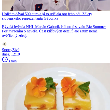
Holkám dával 500 euro a já to udělala pro jeho oči. Zálety
slovenského reprezentanta Gáboríka
Bývalá hvězda NHL Marián Gáborík čelí po festivalu Big Summer
Fest tvrzením o nevěře. Část klíčových detailů ale zatím nemá
ověřitelný zdroj.
SportyŽivě
dnes, 12:10
3 min