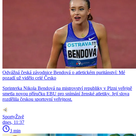
Odvážná česká závodnice Bendová o atletickém puritánství: Mé
pozadí už vidělo celé Česko
Sprinterka Nikola Bendová na mistrovství republiky v Plzni veřejně
smetla novou příručku EBU pro snímání ženské atletiky. Její slova
rozdělila českou sportovní veřejnost.
SportyŽivě
dnes, 11:37
3 min