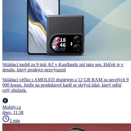
Skládací mobil za 9 tisíc Kč v Kauflandu zní jako sen. Háček je v
detailu, který prodejce nezvýraznil
Skládací véčko s AMOLED displejem a 12 GB RAM za necelých 9
000 korun. Jenže na produktové kartě se skrývá údaj, který mění
celý obrázek.
Mobify.cz
dnes, 11:38
3 min