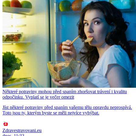
Některé potraviny mohou před spaním zhoršovat trávení i kvalitu
odpočinku. Vyplatí se je večer omezit
Jíst některé potraviny před spaním vašemu tělu opravdu neprospívá.
Toto jsou ty, kterým byste se měli nejvíce vyhýbat.
Zdravestravovani.eu
dnes, 11:33