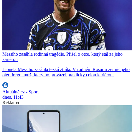
Messiho zasáhla rodinná tragédie. Přišel o otce, který stál za jeho
kariérou
Lionela Messiho zasáhla těžká ztráta. V rodném Rosariu zemřel jeho
otec Jorge, muž, který ho provázel prakticky celou kariérou.
Aktuálně.cz - Sport
dnes, 11:43
Reklama