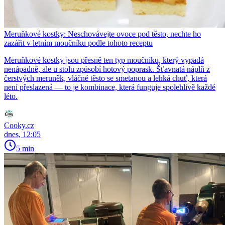
Meruňkové kostky: Neschovávejte ovoce pod těsto, nechte ho
zazářit v letním moučníku podle tohoto receptu
Meruňkové kostky jsou přesně ten typ moučníku, který vypadá
nenápadně, ale u stolu způsobí hotový poprask. Šťavnatá náplň z
čerstvých meruněk, vláčné těsto se smetanou a lehká chuť, která
není přeslazená — to je kombinace, která funguje spolehlivě každé
léto.
Cooky.cz
dnes, 12:05
5 min