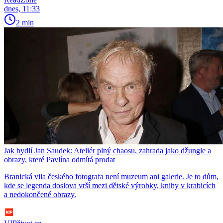
dnes, 11:33
2 min
Jak bydlí Jan Saudek: Ateliér plný chaosu, zahrada jako džungle a
obrazy, které Pavlína odmítá prodat
Branická vila českého fotografa není muzeum ani galerie. Je to dům,
kde se legenda doslova vrší mezi dětské výrobky, knihy v krabicích
a nedokončené obrazy.