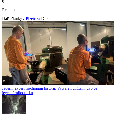
0
Reklama
Další články z
Plzeňská Drbna
Jaderní experti zachraňují historii. Vytvářejí digitální dvojče
legendárního tanku