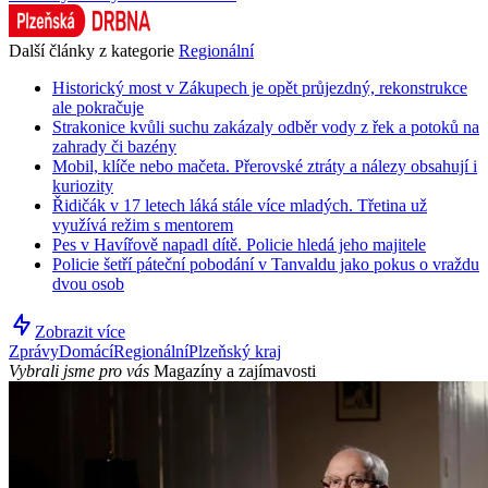
Další články z kategorie
Regionální
Historický most v Zákupech je opět průjezdný, rekonstrukce
ale pokračuje
Strakonice kvůli suchu zakázaly odběr vody z řek a potoků na
zahrady či bazény
Mobil, klíče nebo mačeta. Přerovské ztráty a nálezy obsahují i
kuriozity
Řidičák v 17 letech láká stále více mladých. Třetina už
využívá režim s mentorem
Pes v Havířově napadl dítě. Policie hledá jeho majitele
Policie šetří páteční pobodání v Tanvaldu jako pokus o vraždu
dvou osob
Zobrazit více
Zprávy
Domácí
Regionální
Plzeňský kraj
Vybrali jsme pro vás
Magazíny a zajímavosti