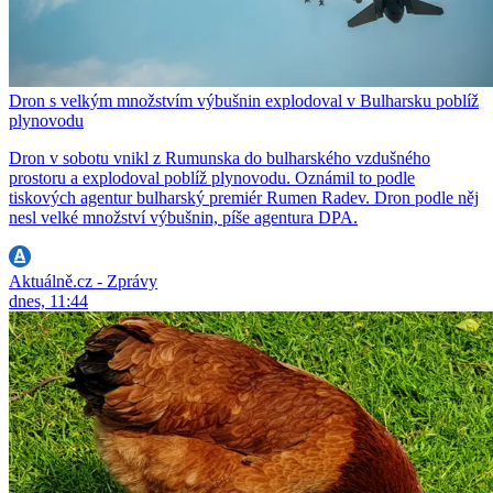
Dron s velkým množstvím výbušnin explodoval v Bulharsku poblíž
plynovodu
Dron v sobotu vnikl z Rumunska do bulharského vzdušného
prostoru a explodoval poblíž plynovodu. Oznámil to podle
tiskových agentur bulharský premiér Rumen Radev. Dron podle něj
nesl velké množství výbušnin, píše agentura DPA.
Aktuálně.cz - Zprávy
dnes, 11:44