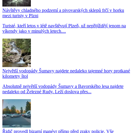
Návštěvy chladného podzemí a pivovarských sklepů frčí v horku
mezi turisty v Plzni
Turisté, kteří letos v létě navštěvují Plzeň, už nepřijíždějí jenom na
víkendy jako v minulých letech....
Největší vodopády Šumavy najdete nedaleko tajemné hory protkané
kilometry štol
Absolutně největší vodopády Šumavy a Bavorského lesa najdete
nedaleko od Železné Rudy. Leží doslova přes...
Řidič provedl bizarní manévr přímo před zraky policie. Vše