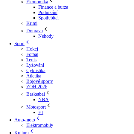
Ekonomika
Finance a burza
Podnikání
Spotřebitel
Krimi
Doprava
Nehody
Sport
Hokej
Fotbal
Tenis
Lyžování
Cyklistika
Atletika
Bojové sporty
ZOH 2026
Basketbal
NBA
Motosport
F1
Auto-moto
Elektromobily
Kultura