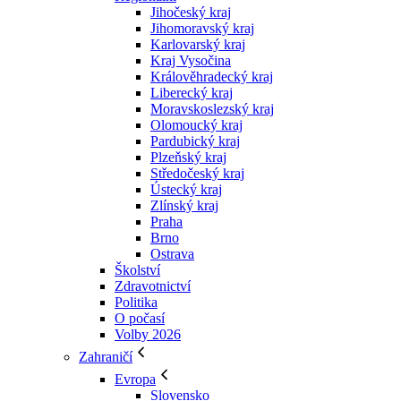
Jihočeský kraj
Jihomoravský kraj
Karlovarský kraj
Kraj Vysočina
Králověhradecký kraj
Liberecký kraj
Moravskoslezský kraj
Olomoucký kraj
Pardubický kraj
Plzeňský kraj
Středočeský kraj
Ústecký kraj
Zlínský kraj
Praha
Brno
Ostrava
Školství
Zdravotnictví
Politika
O počasí
Volby 2026
Zahraničí
Evropa
Slovensko