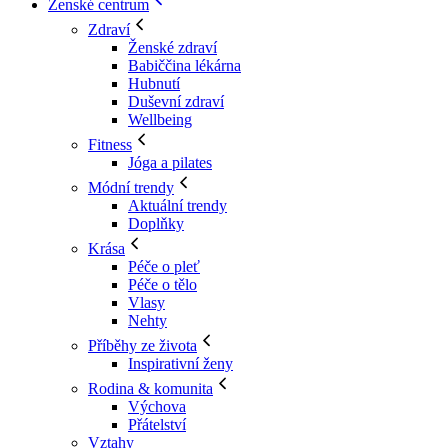
Ženské centrum
Zdraví
Ženské zdraví
Babiččina lékárna
Hubnutí
Duševní zdraví
Wellbeing
Fitness
Jóga a pilates
Módní trendy
Aktuální trendy
Doplňky
Krása
Péče o pleť
Péče o tělo
Vlasy
Nehty
Příběhy ze života
Inspirativní ženy
Rodina & komunita
Výchova
Přátelství
Vztahy