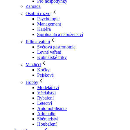
Pro hospodyňky
Zahrada
Osobní rozvoj
Psychologie
Management
Kariéra
Spiritualita a náboženství
Jídlo a vaření
Světová gastronomie
Levné vaření
Kulinářské triky
Mazlíčci
Kočky
Pejskové
Hobby
Modelářství
Včelařství
Rybaření
Letectví
Automobilismus
Adrenalin
Sběratelství
Houbaření