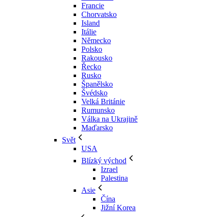
Francie
Chorvatsko
Island
Itálie
Německo
Polsko
Rakousko
Řecko
Rusko
Španělsko
Švédsko
Velká Británie
Rumunsko
Válka na Ukrajině
Maďarsko
Svět
USA
Blízký východ
Izrael
Palestina
Asie
Čína
Jižní Korea