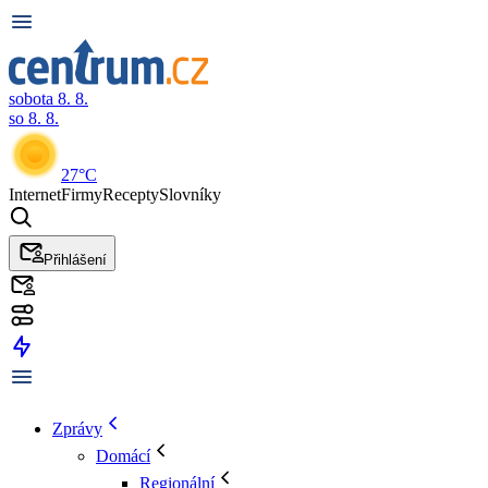
sobota 8. 8.
so 8. 8.
27°C
Internet
Firmy
Recepty
Slovníky
Přihlášení
Zprávy
Domácí
Regionální