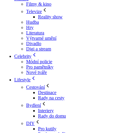
Filmy & kino
Televize
Reality show
Hudba
Hry
Literatura
Výtvarné umění
Divadlo
Digi a stream
Celebrity
Módní policie
Pro pamětníky
Nové tváře
Lifestyle
Cestování
Destinace
Rady na cesty
Bydlení
Interiery
Rady do domu
DIY
Pro kutily