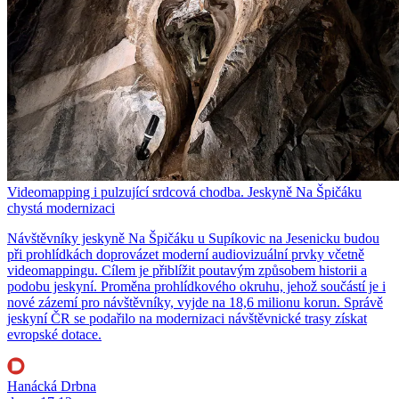
Videomapping i pulzující srdcová chodba. Jeskyně Na Špičáku
chystá modernizaci
Návštěvníky jeskyně Na Špičáku u Supíkovic na Jesenicku budou
při prohlídkách doprovázet moderní audiovizuální prvky včetně
videomappingu. Cílem je přiblížit poutavým způsobem historii a
podobu jeskyní. Proměna prohlídkového okruhu, jehož součástí je i
nové zázemí pro návštěvníky, vyjde na 18,6 milionu korun. Správě
jeskyní ČR se podařilo na modernizaci návštěvnické trasy získat
evropské dotace.
Hanácká Drbna