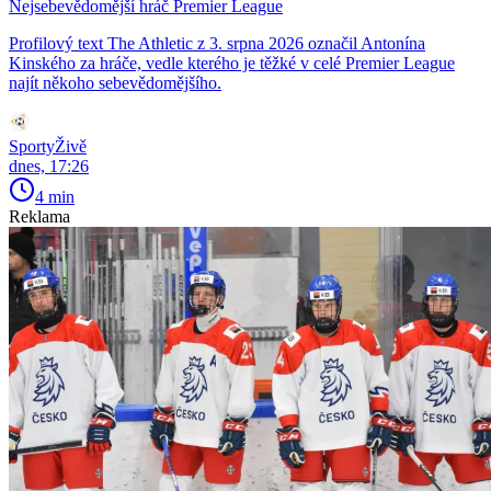
Nejsebevědomější hráč Premier League
Profilový text The Athletic z 3. srpna 2026 označil Antonína
Kinského za hráče, vedle kterého je těžké v celé Premier League
najít někoho sebevědomějšího.
SportyŽivě
dnes, 17:26
4 min
Reklama