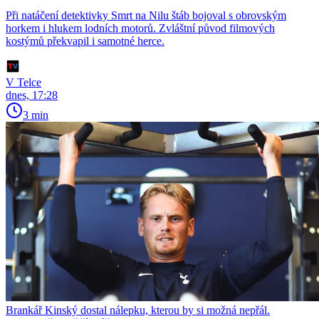
Při natáčení detektivky Smrt na Nilu štáb bojoval s obrovským
horkem i hlukem lodních motorů. Zvláštní původ filmových
kostýmů překvapil i samotné herce.
V Telce
dnes, 17:28
3 min
Brankář Kinský dostal nálepku, kterou by si možná nepřál.