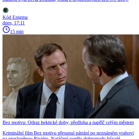
Kód Enigma
dnes, 17:11
15 min
Bez motivu: Odraz hektické doby, předloha a napříč celým městem
Kriminální film Bez motivu přesunul pátrání po neznámém vrahovi
na prosluněnou Riviéru. Natáčení svedlo dohromady bývalé