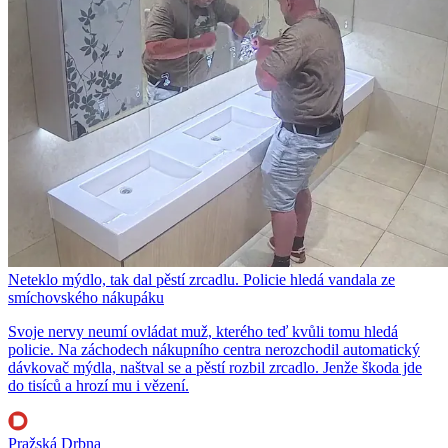
Neteklo mýdlo, tak dal pěstí zrcadlu. Policie hledá vandala ze
smíchovského nákupáku
Svoje nervy neumí ovládat muž, kterého teď kvůli tomu hledá
policie. Na záchodech nákupního centra nerozchodil automatický
dávkovač mýdla, naštval se a pěstí rozbil zrcadlo. Jenže škoda jde
do tisíců a hrozí mu i vězení.
Pražská Drbna