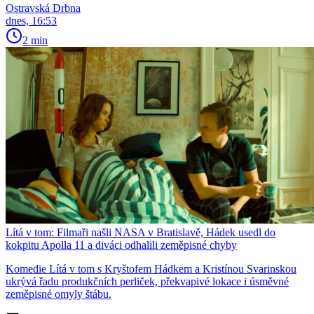
Ostravská Drbna
dnes, 16:53
2 min
Lítá v tom: Filmaři našli NASA v Bratislavě, Hádek usedl do
kokpitu Apolla 11 a diváci odhalili zeměpisné chyby
Komedie Lítá v tom s Kryštofem Hádkem a Kristínou Svarinskou
ukrývá řadu produkčních perliček, překvapivé lokace i úsměvné
zeměpisné omyly štábu.