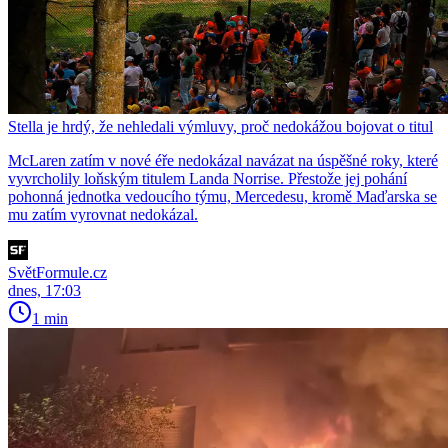
Stella je hrdý, že nehledali výmluvy, proč nedokážou bojovat o titul
McLaren zatím v nové éře nedokázal navázat na úspěšné roky, které
vyvrcholily loňským titulem Landa Norrise. Přestože jej pohání
pohonná jednotka vedoucího týmu, Mercedesu, kromě Maďarska se
mu zatím vyrovnat nedokázal.
SvětFormule.cz
dnes, 17:03
1 min