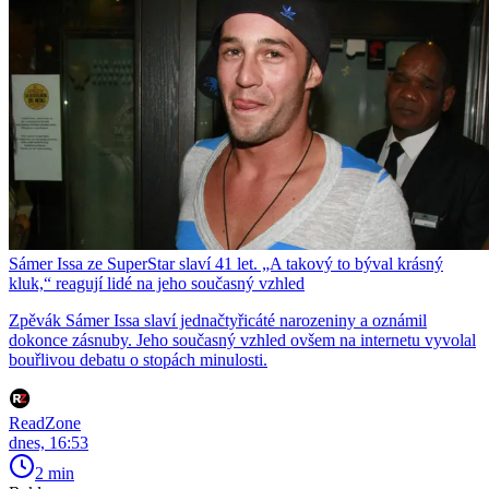
Sámer Issa ze SuperStar slaví 41 let. „A takový to býval krásný
kluk,“ reagují lidé na jeho současný vzhled
Zpěvák Sámer Issa slaví jednačtyřicáté narozeniny a oznámil
dokonce zásnuby. Jeho současný vzhled ovšem na internetu vyvolal
bouřlivou debatu o stopách minulosti.
ReadZone
dnes, 16:53
2 min