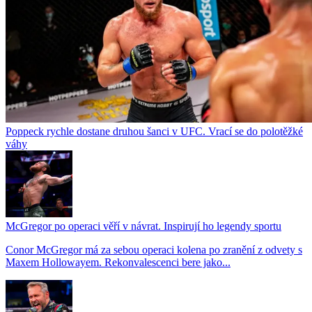
Poppeck rychle dostane druhou šanci v UFC. Vrací se do polotěžké
váhy
McGregor po operaci věří v návrat. Inspirují ho legendy sportu
Conor McGregor má za sebou operaci kolena po zranění z odvety s
Maxem Hollowayem. Rekonvalescenci bere jako...