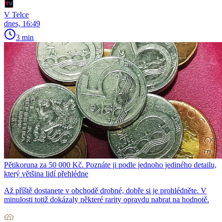
V Telce
dnes, 16:49
3 min
Pětikoruna za 50 000 Kč. Poznáte ji podle jednoho jediného detailu,
který většina lidí přehlédne
Až příště dostanete v obchodě drobné, dobře si je prohlédněte. V
minulosti totiž dokázaly některé rarity opravdu nabrat na hodnotě.