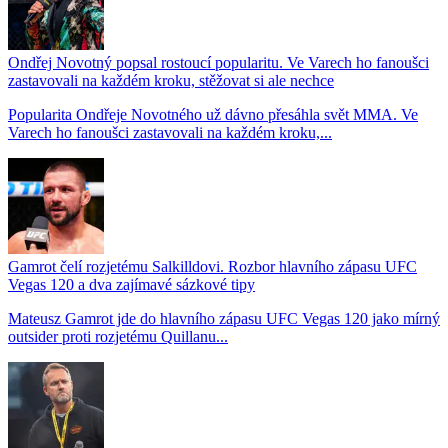
Ondřej Novotný popsal rostoucí popularitu. Ve Varech ho fanoušci
zastavovali na každém kroku, stěžovat si ale nechce
Popularita Ondřeje Novotného už dávno přesáhla svět MMA. Ve
Varech ho fanoušci zastavovali na každém kroku,...
Gamrot čelí rozjetému Salkilldovi. Rozbor hlavního zápasu UFC
Vegas 120 a dva zajímavé sázkové tipy
Mateusz Gamrot jde do hlavního zápasu UFC Vegas 120 jako mírný
outsider proti rozjetému Quillanu...