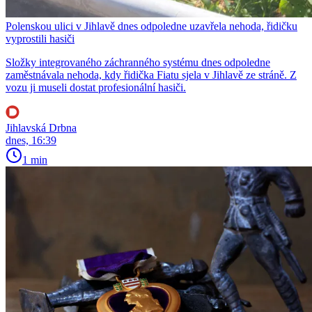
Polenskou ulici v Jihlavě dnes odpoledne uzavřela nehoda, řidičku
vyprostili hasiči
Složky integrovaného záchranného systému dnes odpoledne
zaměstnávala nehoda, kdy řidička Fiatu sjela v Jihlavě ze stráně. Z
vozu ji museli dostat profesionální hasiči.
Jihlavská Drbna
dnes, 16:39
1 min