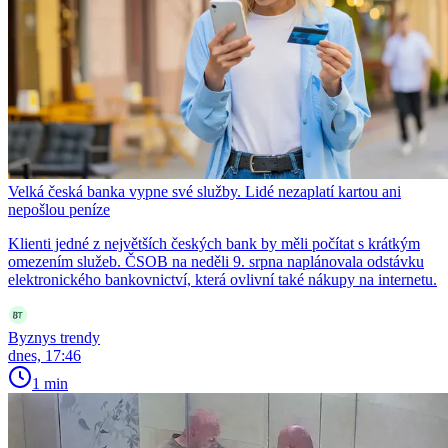
Velká česká banka vypne své služby. Lidé nezaplatí kartou ani
nepošlou peníze
Klienti jedné z největších českých bank by měli počítat s krátkým
omezením služeb. ČSOB na neděli 9. srpna naplánovala odstávku
elektronického bankovnictví, která ovlivní také nákupy na internetu.
Byznys trendy
dnes, 17:46
1 min