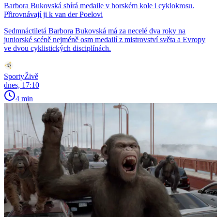
Barbora Bukovská sbírá medaile v horském kole i cyklokrosu.
Přirovnávají ji k van der Poelovi
Sedmnáctiletá Barbora Bukovská má za necelé dva roky na
juniorské scéně nejméně osm medailí z mistrovství světa a Evropy
ve dvou cyklistických disciplínách.
SportyŽivě
dnes, 17:10
4 min