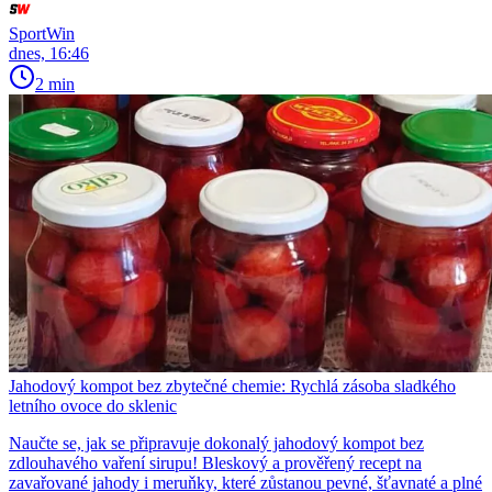
SportWin
dnes, 16:46
2 min
Jahodový kompot bez zbytečné chemie: Rychlá zásoba sladkého
letního ovoce do sklenic
Naučte se, jak se připravuje dokonalý jahodový kompot bez
zdlouhavého vaření sirupu! Bleskový a prověřený recept na
zavařované jahody i meruňky, které zůstanou pevné, šťavnaté a plné