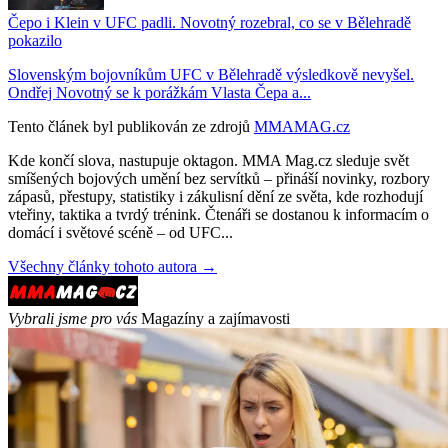
Čepo i Klein v UFC padli. Novotný rozebral, co se v Bělehradě
pokazilo
Slovenským bojovníkům UFC v Bělehradě výsledkově nevyšel.
Ondřej Novotný se k porážkám Vlasta Čepa a...
Tento článek byl publikován ze zdrojů
MMAMAG.cz
Kde končí slova, nastupuje oktagon. MMA Mag.cz sleduje svět
smíšených bojových umění bez servítků – přináší novinky, rozbory
zápasů, přestupy, statistiky i zákulisní dění ze světa, kde rozhodují
vteřiny, taktika a tvrdý trénink. Čtenáři se dostanou k informacím o
domácí i světové scéně – od UFC...
Všechny články tohoto autora →
Vybrali jsme pro vás
Magazíny a zajímavosti