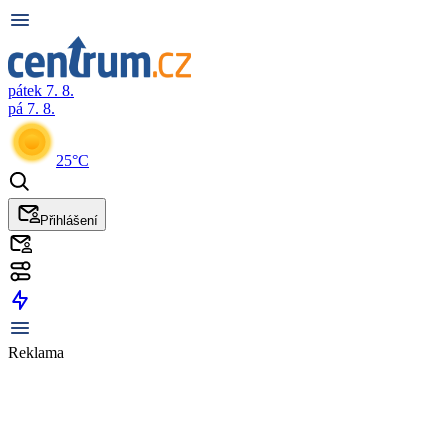
pátek 7. 8.
pá 7. 8.
25°C
Přihlášení
Reklama