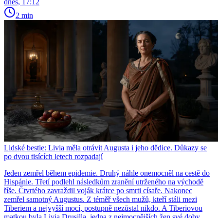
dnes, 17:12
2 min
Lidské bestie: Livia měla otrávit Augusta i jeho dědice. Důkazy se
po dvou tisících letech rozpadají
Jeden zemřel během epidemie. Druhý náhle onemocněl na cestě do
Hispánie. Třetí podlehl následkům zranění utrženého na východě
říše. Čtvrtého zavraždil voják krátce po smrti císaře. Nakonec
zemřel samotný Augustus. Z téměř všech mužů, kteří stáli mezi
Tiberiem a nejvyšší mocí, postupně nezůstal nikdo. A Tiberiovou
matkou byla Livia Drusilla, jedna z nejmocnějších žen své doby.