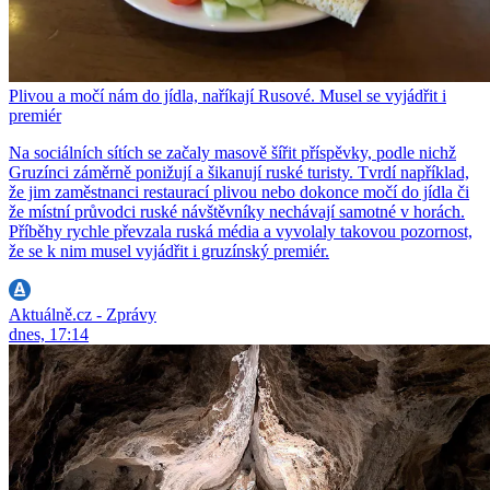
Plivou a močí nám do jídla, naříkají Rusové. Musel se vyjádřit i
premiér
Na sociálních sítích se začaly masově šířit příspěvky, podle nichž
Gruzínci záměrně ponižují a šikanují ruské turisty. Tvrdí například,
že jim zaměstnanci restaurací plivou nebo dokonce močí do jídla či
že místní průvodci ruské návštěvníky nechávají samotné v horách.
Příběhy rychle převzala ruská média a vyvolaly takovou pozornost,
že se k nim musel vyjádřit i gruzínský premiér.
Aktuálně.cz - Zprávy
dnes, 17:14