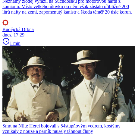
Neznámý zloděj vyrazil na Suchdolsku pro motorovou naftu z
kamionu. Místo velkého úlovku po něm však zůstalo přibližně 200
litrů nafty na zemi, zapomenutý kanistr a škoda téměř 20 tisíc korun.
Budějcká Drbna
dnes, 17:29
1 min
Smrt na Nilu: Herci bojovali s 54stupňovým vedrem, kostýmy
vznikaly z nouze a parník musely táhnout čluny