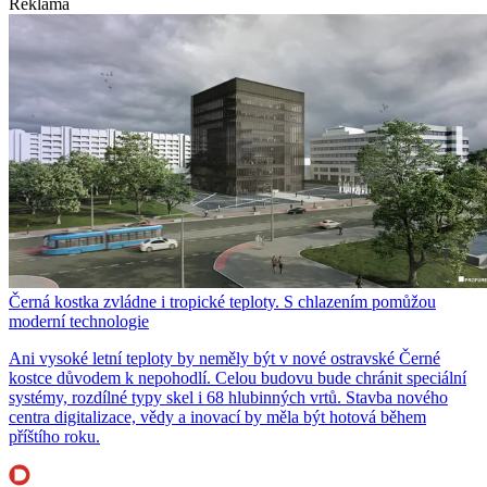
Reklama
Černá kostka zvládne i tropické teploty. S chlazením pomůžou
moderní technologie
Ani vysoké letní teploty by neměly být v nové ostravské Černé
kostce důvodem k nepohodlí. Celou budovu bude chránit speciální
systémy, rozdílné typy skel i 68 hlubinných vrtů. Stavba nového
centra digitalizace, vědy a inovací by měla být hotová během
příštího roku.