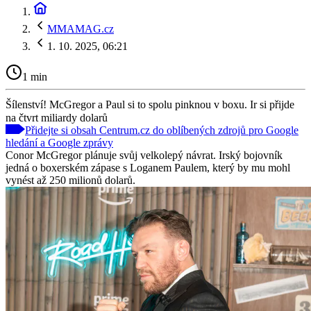
MMAMAG.cz
1. 10. 2025, 06:21
1 min
Šílenství! McGregor a Paul si to spolu pinknou v boxu. Ir si přijde
na čtvrt miliardy dolarů
Přidejte si obsah Centrum.cz do oblíbených zdrojů pro Google
hledání a Google zprávy
Conor McGregor plánuje svůj velkolepý návrat. Irský bojovník
jedná o boxerském zápase s Loganem Paulem, který by mu mohl
vynést až 250 milionů dolarů.