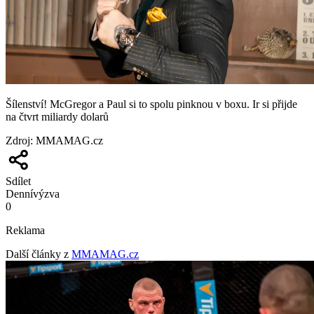
Šílenství! McGregor a Paul si to spolu pinknou v boxu. Ir si přijde
na čtvrt miliardy dolarů
Zdroj
:
MMAMAG.cz
Sdílet
Denní
výzva
0
Reklama
Další články z
MMAMAG.cz