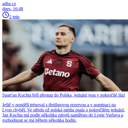
adbz.cz
dnes, 16:48
2 min
Sparťan Kuchta řeší přestup do Polska, jednání jsou v pokročilé fázi
Ještě v pondělí trénoval s třetiligovou rezervou a v nominaci na
Lyon chyběl. Ve středu už polská média psala o pokročilém jednání.
Jan Kuchta má podle několika zdrojů namířeno do Legie Varšava a
rozhodnout se má během několika hodin.