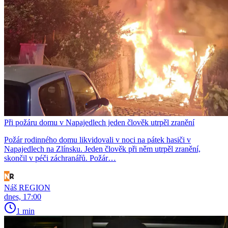
Při požáru domu v Napajedlech jeden člověk utrpěl zranění
Požár rodinného domu likvidovali v noci na pátek hasiči v
Napajedlech na Zlínsku. Jeden člověk při něm utrpěl zranění,
skončil v péči záchranářů. Požár…
Náš REGION
dnes, 17:00
1 min