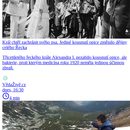
Král chtěl zachránit svého psa. Jediné kousnutí opice změnilo dějiny
celého Řecka
Třicetiletého řeckého krále Alexandra I. nezabilo kousnutí opice, ale
bakterie, proti kterým medicína roku 1920 neměla jedinou účinnou
zbraň.
VědaŽivě.cz
dnes, 16:30
4 min