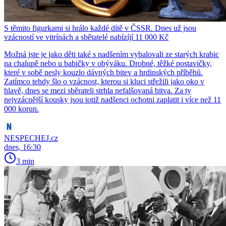
S těmito figurkami si hrálo každé dítě v ČSSR. Dnes už jsou
vzácností ve vitrínách a sbětatelé nabízíjí 11 000 Kč
Možná jste je jako děti také s nadšením vybalovali ze starých krabic
na chalupě nebo u babičky v obýváku. Drobné, těžké postavičky,
které v sobě nesly kouzlo dávných bitev a hrdinských příběhů.
Zatímco tehdy šlo o vzácnost, kterou si kluci střežili jako oko v
hlavě, dnes se mezi sběrateli strhla nefalšovaná bitva. Za ty
nejvzácnější kousky jsou totiž nadšenci ochotni zaplatit i více než 11
000 korun.
NESPECHEJ.cz
dnes, 16:30
3 min