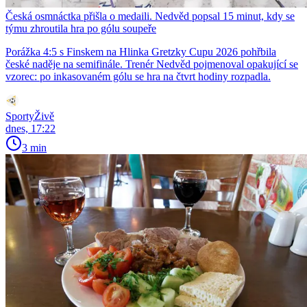
Česká osmnáctka přišla o medaili. Nedvěd popsal 15 minut, kdy se
týmu zhroutila hra po gólu soupeře
Porážka 4:5 s Finskem na Hlinka Gretzky Cupu 2026 pohřbila
české naděje na semifinále. Trenér Nedvěd pojmenoval opakující se
vzorec: po inkasovaném gólu se hra na čtvrt hodiny rozpadla.
SportyŽivě
dnes, 17:22
3 min