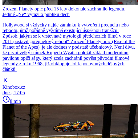
Zrození Planety opic před 15 lety dokonale zachránilo legendu.
Jediné „Ne“ vyrazilo publiku dech
Hollywood si vždycky najde záminku k vytvoření prequelu nebo
rebootu, jímž pořádně vyždímá existující úspěšnou franšízu.
Způsob, jakým se k vrstevnaté mytologii předchozích filmů v roce
2011 postavil „prequelový reboot“ Zrození Planety opic (Rise of the
Planet of the Apes), je ale dodnes v podstatě učebnicový. Není divu,
že první velký snímek Ruperta Wyatta položil základ modernímu
pavilonu opičí ságy, který zcela zachránil pověst původní filmové
legendy z roku 1968, již obklopuje tolik pochybných dějových
článků.
Kinobox.cz
dnes, 17:05
8 min