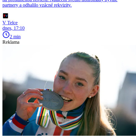
partnery a odhalilo vzácné rekvizity.
V Telce
dnes, 17:10
2 min
Reklama