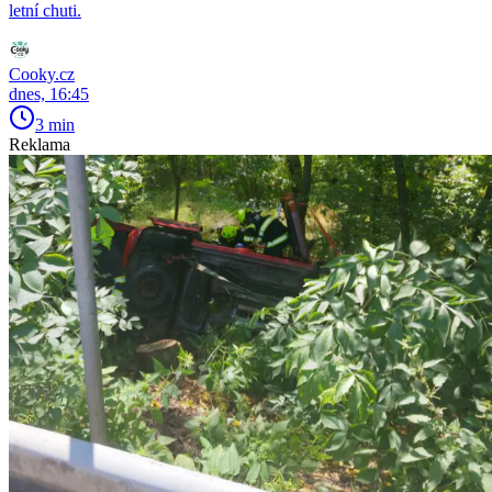
letní chuti.
Cooky.cz
dnes, 16:45
3 min
Reklama