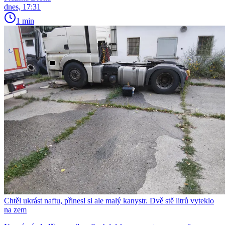
dnes, 17:31
1 min
Chtěl ukrást naftu, přinesl si ale malý kanystr. Dvě stě litrů vyteklo
na zem