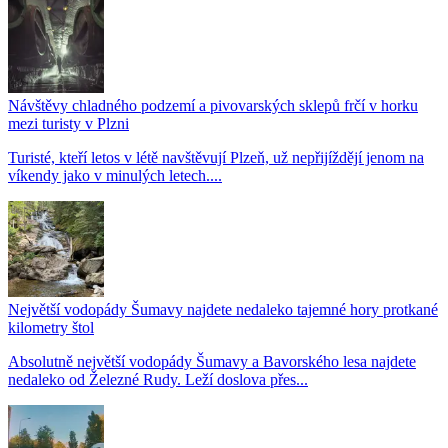
Návštěvy chladného podzemí a pivovarských sklepů frčí v horku
mezi turisty v Plzni
Turisté, kteří letos v létě navštěvují Plzeň, už nepřijíždějí jenom na
víkendy jako v minulých letech....
Největší vodopády Šumavy najdete nedaleko tajemné hory protkané
kilometry štol
Absolutně největší vodopády Šumavy a Bavorského lesa najdete
nedaleko od Železné Rudy. Leží doslova přes...