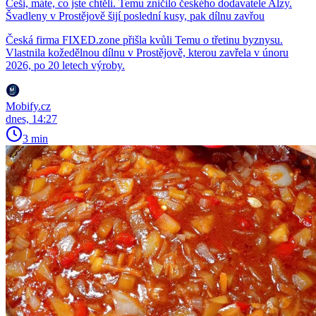
Češi, máte, co jste chtěli. Temu zničilo českého dodavatele Alzy.
Švadleny v Prostějově šijí poslední kusy, pak dílnu zavřou
Česká firma FIXED.zone přišla kvůli Temu o třetinu byznysu.
Vlastnila kožedělnou dílnu v Prostějově, kterou zavřela v únoru
2026, po 20 letech výroby.
Mobify.cz
dnes, 14:27
3 min