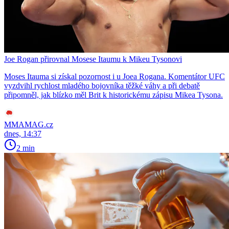
Joe Rogan přirovnal Mosese Itaumu k Mikeu Tysonovi
Moses Itauma si získal pozornost i u Joea Rogana. Komentátor UFC
vyzdvihl rychlost mladého bojovníka těžké váhy a při debatě
připomněl, jak blízko měl Brit k historickému zápisu Mikea Tysona.
MMAMAG.cz
dnes, 14:37
2 min