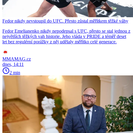
Fedor nikdy nevstoupil do UFC. Přesto zůstal měřítkem těžké váhy
Fedor Emelianenko nikdy nepodepsal s UFC, přesto se stal jednou z
největších těžkých vah historie. Jeho vláda v PRIDE a téměř deset
let bez regulérní porážky z něj udělaly měřítko celé generace.
MMAMAG.cz
dnes, 14:11
2 min