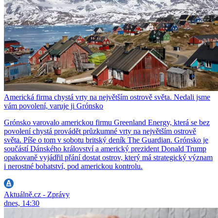
Americká firma chystá vrty na největším ostrově světa. Nedali jsme
vám povolení, varuje ji Grónsko
Grónsko varovalo americkou firmu Greenland Energy, která se bez
povolení chystá provádět průzkumné vrty na největším ostrově
světa. Píše o tom v sobotu britský deník The Guardian. Grónsko je
součástí Dánského království a americký prezident Donald Trump
opakovaně vyjádřil přání dostat ostrov, který má strategický význam
i nerostné bohatství, pod americkou kontrolu.
Aktuálně.cz - Zprávy
dnes, 14:30