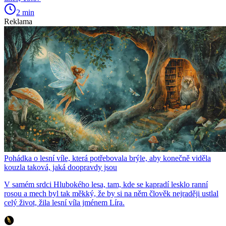
2 min
Reklama
Pohádka o lesní víle, která potřebovala brýle, aby konečně viděla
kouzla taková, jaká doopravdy jsou
V samém srdci Hlubokého lesa, tam, kde se kapradí lesklo ranní
rosou a mech byl tak měkký, že by si na něm člověk nejraději ustlal
celý život, žila lesní víla jménem Líra.