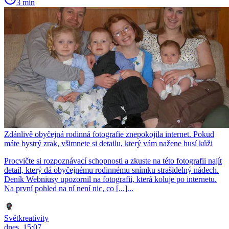
3 min
Zdánlivě obyčejná rodinná fotografie znepokojila internet. Pokud
máte bystrý zrak, všimnete si detailu, který vám nažene husí kůži
Procvičte si rozpoznávací schopnosti a zkuste na této fotografii najít
detail, který dá obyčejnému rodinnému snímku strašidelný nádech.
Deník Webniusy upozornil na fotografii, která koluje po internetu.
Na první pohled na ní není nic, co [...]...
Světkreativity
dnes, 15:07