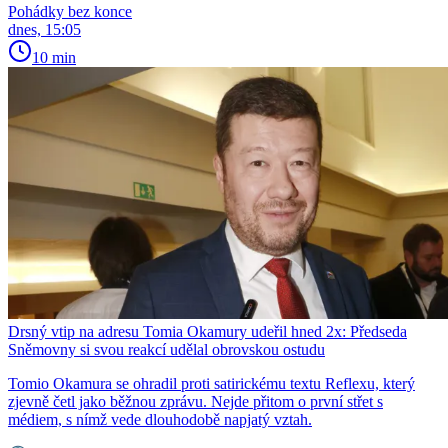
Pohádky bez konce
dnes, 15:05
10 min
Drsný vtip na adresu Tomia Okamury udeřil hned 2x: Předseda
Sněmovny si svou reakcí udělal obrovskou ostudu
Tomio Okamura se ohradil proti satirickému textu Reflexu, který
zjevně četl jako běžnou zprávu. Nejde přitom o první střet s
médiem, s nímž vede dlouhodobě napjatý vztah.