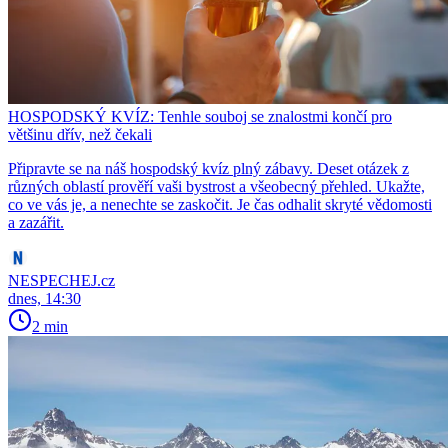
HOSPODSKÝ KVÍZ: Tenhle souboj se znalostmi končí pro
většinu dřív, než čekali
Připravte se na náš hospodský kvíz plný zábavy. Deset otázek z
různých oblastí prověří vaši bystrost a všeobecný přehled. Ukažte,
co ve vás je, a nenechte se zaskočit. Je čas odhalit skryté vědomosti
a zazářit.
NESPECHEJ.cz
dnes, 14:30
2 min