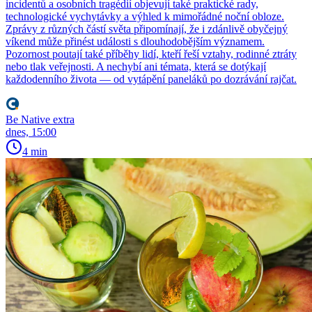
incidentů a osobních tragédií objevují také praktické rady,
technologické vychytávky a výhled k mimořádné noční obloze.
Zprávy z různých částí světa připomínají, že i zdánlivě obyčejný
víkend může přinést události s dlouhodobějším významem.
Pozornost poutají také příběhy lidí, kteří řeší vztahy, rodinné ztráty
nebo tlak veřejnosti. A nechybí ani témata, která se dotýkají
každodenního života — od vytápění paneláků po dozrávání rajčat.
Be Native extra
dnes, 15:00
4 min