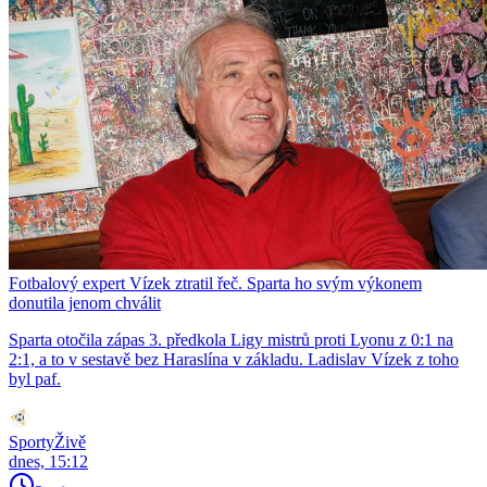
Fotbalový expert Vízek ztratil řeč. Sparta ho svým výkonem
donutila jenom chválit
Sparta otočila zápas 3. předkola Ligy mistrů proti Lyonu z 0:1 na
2:1, a to v sestavě bez Haraslína v základu. Ladislav Vízek z toho
byl paf.
SportyŽivě
dnes, 15:12