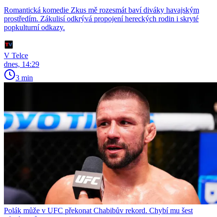
Romantická komedie Zkus mě rozesmát baví diváky havajským
prostředím. Zákulisí odkrývá propojení hereckých rodin i skryté
popkulturní odkazy.
V Telce
dnes, 14:29
3 min
Polák může v UFC překonat Chabibův rekord. Chybí mu šest