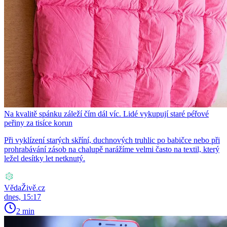
Na kvalitě spánku záleží čím dál víc. Lidé vykupují staré péřové
peřiny za tisíce korun
Při vyklízení starých skříní, duchnových truhlic po babičce nebo při
prohrabávání zásob na chalupě narážíme velmi často na textil, který
ležel desítky let netknutý.
VědaŽivě.cz
dnes, 15:17
2 min