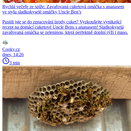
Rychlá večeře ze spíže: Zavařovaná cuketová omáčka s ananasem
ve stylu sladkokyselé omáčky Uncle Ben’s
Pustili jste se do zpracování úrody cuket? Vyzkoušejte vynikající
recept na domácí cuketové Uncle Bens s ananasem! Sladkokyselá
zavařovaná omáčka se zeleninou, která perfektně doplní rýži i maso.
Cooky.cz
dnes, 14:26
3 min