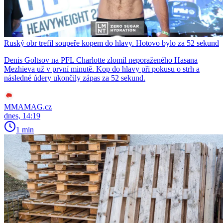
Ruský obr trefil soupeře kopem do hlavy. Hotovo bylo za 52 sekund
Denis Goltsov na PFL Charlotte zlomil neporaženého Hasana
Mezhieva už v první minutě. Kop do hlavy při pokusu o strh a
následné údery ukončily zápas za 52 sekund.
MMAMAG.cz
dnes, 14:19
1 min