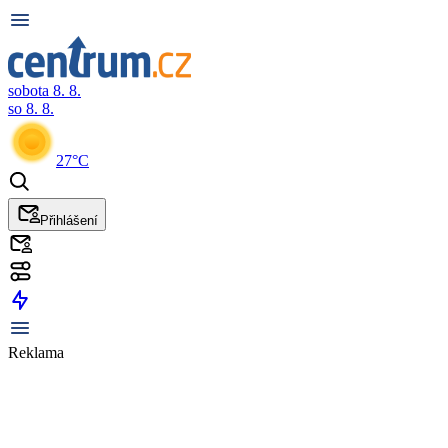
sobota 8. 8.
so 8. 8.
27°C
Přihlášení
Reklama