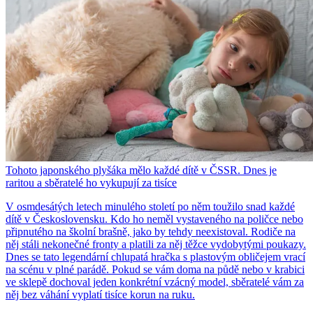
Tohoto japonského plyšáka mělo každé dítě v ČSSR. Dnes je
raritou a sběratelé ho vykupují za tisíce
V osmdesátých letech minulého století po něm toužilo snad každé
dítě v Československu. Kdo ho neměl vystaveného na poličce nebo
připnutého na školní brašně, jako by tehdy neexistoval. Rodiče na
něj stáli nekonečné fronty a platili za něj těžce vydobytými poukazy.
Dnes se tato legendární chlupatá hračka s plastovým obličejem vrací
na scénu v plné parádě. Pokud se vám doma na půdě nebo v krabici
ve sklepě dochoval jeden konkrétní vzácný model, sběratelé vám za
něj bez váhání vyplatí tisíce korun na ruku.