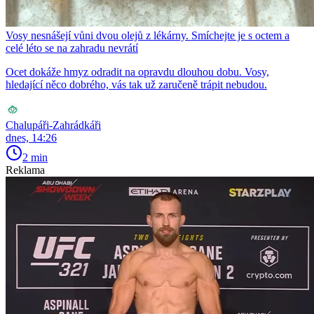
Vosy nesnášejí vůni dvou olejů z lékárny. Smíchejte je s octem a
celé léto se na zahradu nevrátí
Ocet dokáže hmyz odradit na opravdu dlouhou dobu. Vosy,
hledající něco dobrého, vás tak už zaručeně trápit nebudou.
Chalupáři-Zahrádkáři
dnes, 14:26
2 min
Reklama