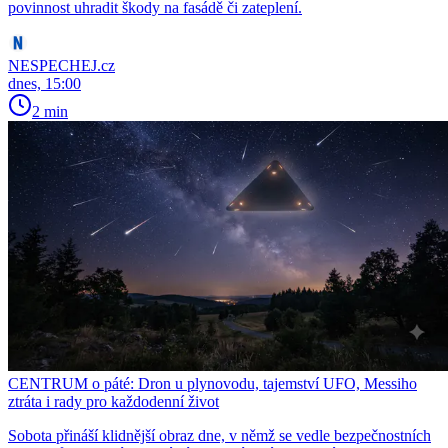
povinnost uhradit škody na fasádě či zateplení.
NESPECHEJ.cz
dnes, 15:00
2 min
CENTRUM o páté: Dron u plynovodu, tajemství UFO, Messiho
ztráta i rady pro každodenní život
Sobota přináší klidnější obraz dne, v němž se vedle bezpečnostních