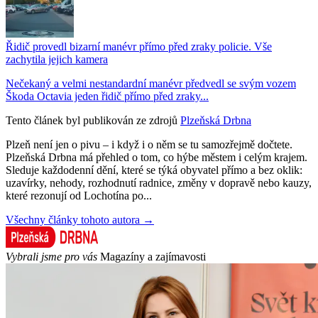
Řidič provedl bizarní manévr přímo před zraky policie. Vše
zachytila jejich kamera
Nečekaný a velmi nestandardní manévr předvedl se svým vozem
Škoda Octavia jeden řidič přímo před zraky...
Tento článek byl publikován ze zdrojů
Plzeňská Drbna
Plzeň není jen o pivu – i když i o něm se tu samozřejmě dočtete.
Plzeňská Drbna má přehled o tom, co hýbe městem i celým krajem.
Sleduje každodenní dění, které se týká obyvatel přímo a bez oklik:
uzavírky, nehody, rozhodnutí radnice, změny v dopravě nebo kauzy,
které rezonují od Lochotína po...
Všechny články tohoto autora →
Vybrali jsme pro vás
Magazíny a zajímavosti