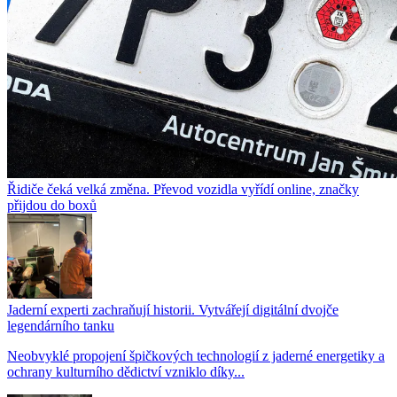
Řidiče čeká velká změna. Převod vozidla vyřídí online, značky
přijdou do boxů
Jaderní experti zachraňují historii. Vytvářejí digitální dvojče
legendárního tanku
Neobvyklé propojení špičkových technologií z jaderné energetiky a
ochrany kulturního dědictví vzniklo díky...