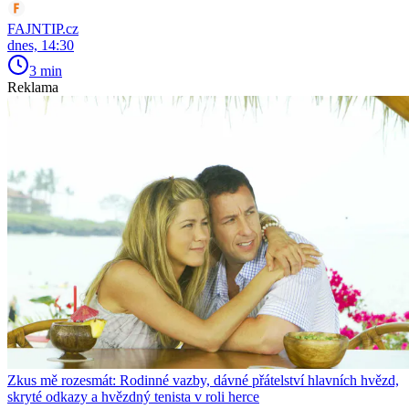
FAJNTIP.cz
dnes, 14:30
3 min
Reklama
Zkus mě rozesmát: Rodinné vazby, dávné přátelství hlavních hvězd,
skryté odkazy a hvězdný tenista v roli herce