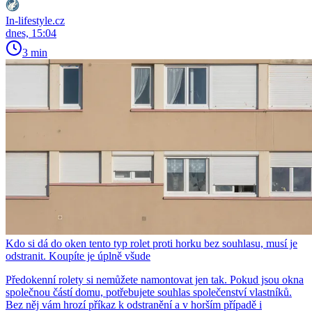
In-lifestyle.cz
dnes, 15:04
3 min
Kdo si dá do oken tento typ rolet proti horku bez souhlasu, musí je
odstranit. Koupíte je úplně všude
Předokenní rolety si nemůžete namontovat jen tak. Pokud jsou okna
společnou částí domu, potřebujete souhlas společenství vlastníků.
Bez něj vám hrozí příkaz k odstranění a v horším případě i