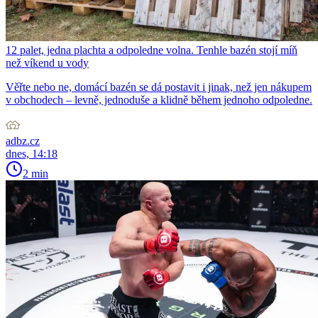
12 palet, jedna plachta a odpoledne volna. Tenhle bazén stojí míň
než víkend u vody
Věřte nebo ne, domácí bazén se dá postavit i jinak, než jen nákupem
v obchodech – levně, jednoduše a klidně během jednoho odpoledne.
adbz.cz
dnes, 14:18
2 min