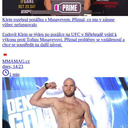
Klein rozebral porážku s Musayevem. Přiznal, co mu v zápase
vůbec nefungovalo
Ľudovít Klein se týden po porážce na UFC v Bělehradě vrátil k
výkonu proti Tofiqu Musayevovi. Přiznal problémy se vzdáleností a
chce se soustředit na další návrat.
MMAMAG.cz
dnes, 14:23
1 min