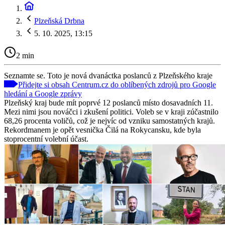
Plzeňská Drbna
5. 10. 2025, 13:15
2 min
Seznamte se. Toto je nová dvanáctka poslanců z Plzeňského kraje
Přidejte si obsah Centrum.cz do oblíbených zdrojů pro Google
hledání a Google zprávy
Plzeňský kraj bude mít poprvé 12 poslanců místo dosavadních 11.
Mezi nimi jsou nováčci i zkušení politici. Voleb se v kraji zúčastnilo
68,26 procenta voličů, což je nejvíc od vzniku samostatných krajů.
Rekordmanem je opět vesnička Čilá na Rokycansku, kde byla
stoprocentní volební účast.