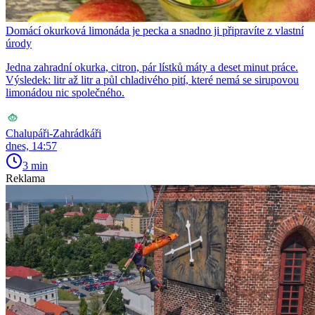
Domácí okurková limonáda je pecka a snadno ji připravíte z vlastní
úrody
Jedna zahradní okurka, citron, pár lístků máty a deset minut práce.
Výsledek: litr až litr a půl chladivého pití, které nemá se sirupovou
limonádou nic společného.
Chalupáři-Zahrádkáři
dnes, 14:57
3 min
Reklama