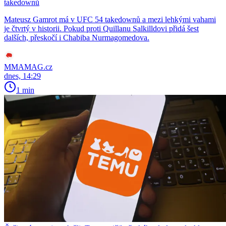
takedownů
Mateusz Gamrot má v UFC 54 takedownů a mezi lehkými vahami
je čtvrtý v historii. Pokud proti Quillanu Salkilldovi přidá šest
dalších, přeskočí i Chabiba Nurmagomedova.
MMAMAG.cz
dnes, 14:29
1 min