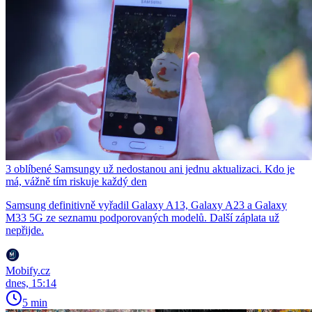
3 oblíbené Samsungy už nedostanou ani jednu aktualizaci. Kdo je
má, vážně tím riskuje každý den
Samsung definitivně vyřadil Galaxy A13, Galaxy A23 a Galaxy
M33 5G ze seznamu podporovaných modelů. Další záplata už
nepřijde.
Mobify.cz
dnes, 15:14
5 min