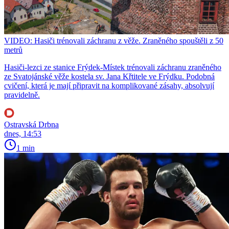
VIDEO: Hasiči trénovali záchranu z věže. Zraněného spouštěli z 50
metrů
Hasiči-lezci ze stanice Frýdek-Místek trénovali záchranu zraněného
ze Svatojánské věže kostela sv. Jana Křtitele ve Frýdku. Podobná
cvičení, která je mají připravit na komplikované zásahy, absolvují
pravidelně.
Ostravská Drbna
dnes, 14:53
1 min