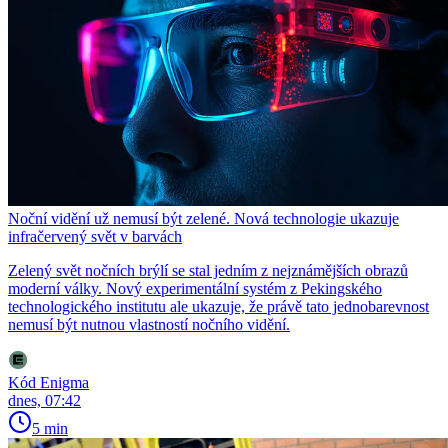
Noční vidění už nemusí být zelené. Nová technologie ukazuje
infračervený svět v barvách
Zelený svět nočních brýlí se stal jedním z nejznámějších obrazů
moderní války. Nový experimentální systém z Pekingského
technologického institutu ale ukazuje, že právě tato jednobarevnost
nemusí být nutnou vlastností nočního vidění.
Kód Enigma
dnes, 07:42
5 min