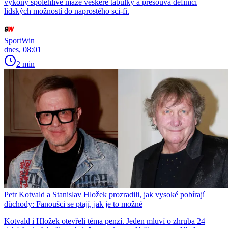
výkony spolehlivě maže veškeré tabulky a přesouvá definici
lidských možností do naprostého sci-fi.
SportWin
dnes, 08:01
2 min
Petr Kotvald a Stanislav Hložek prozradili, jak vysoké pobírají
důchody: Fanoušci se ptají, jak je to možné
Kotvald i Hložek otevřeli téma penzí. Jeden mluví o zhruba 24