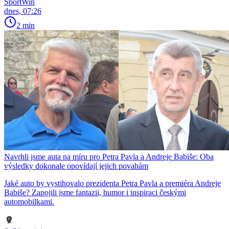
SportWin
dnes, 07:26
2 min
Navrhli jsme auta na míru pro Petra Pavla a Andreje Babiše: Oba
výsledky dokonale opovídají jejich povahám
Jaké auto by vystihovalo prezidenta Petra Pavla a premiéra Andreje
Babiše? Zapojili jsme fantazii, humor i inspiraci českými
automobilkami.