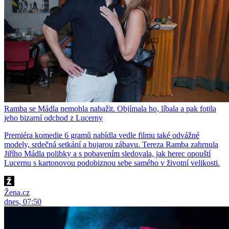
Ramba se Mádla nemohla nabažit. Objímala ho, líbala a pak fotila
jeho bizarní odchod z Lucerny
Premiéra komedie 6 gramů nabídla vedle filmu také odvážné
modely, srdečná setkání a bujarou zábavu. Tereza Ramba zahrnula
Jiřího Mádla polibky a s pobavením sledovala, jak herec opouští
Lucernu s kartonovou podobiznou sebe samého v životní velikosti.
Žena.cz
dnes, 07:50