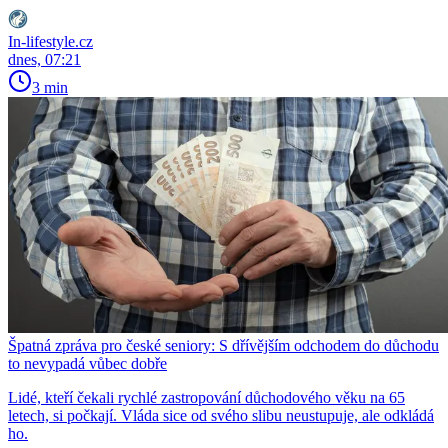
In-lifestyle.cz
dnes, 07:21
3 min
Špatná zpráva pro české seniory: S dřívějším odchodem do důchodu
to nevypadá vůbec dobře
Lidé, kteří čekali rychlé zastropování důchodového věku na 65
letech, si počkají. Vláda sice od svého slibu neustupuje, ale odkládá
ho.