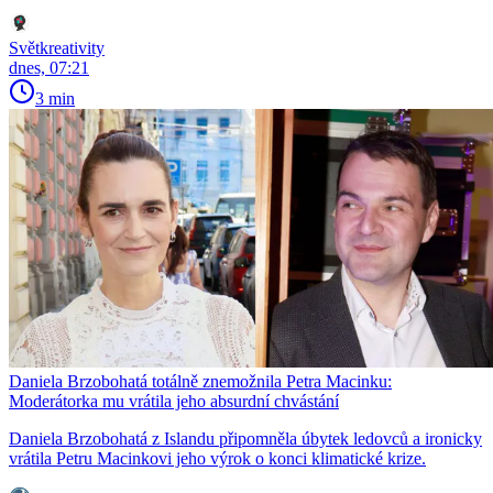
Světkreativity
dnes, 07:21
3 min
Daniela Brzobohatá totálně znemožnila Petra Macinku:
Moderátorka mu vrátila jeho absurdní chvástání
Daniela Brzobohatá z Islandu připomněla úbytek ledovců a ironicky
vrátila Petru Macinkovi jeho výrok o konci klimatické krize.