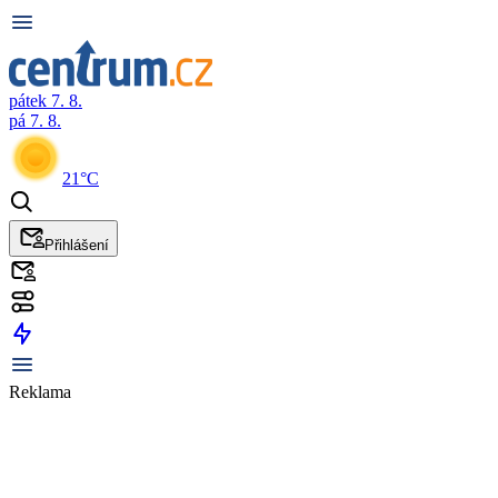
pátek 7. 8.
pá 7. 8.
21°C
Přihlášení
Reklama