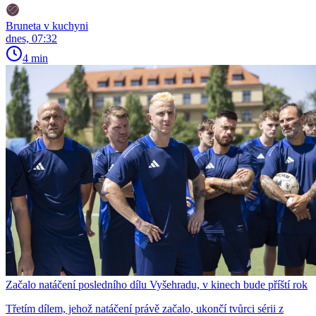
Bruneta v kuchyni
dnes, 07:32
4 min
Začalo natáčení posledního dílu Vyšehradu, v kinech bude příští rok
Třetím dílem, jehož natáčení právě začalo, ukončí tvůrci sérii z