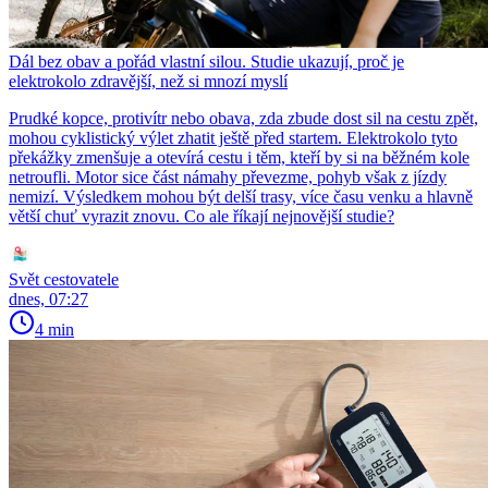
Dál bez obav a pořád vlastní silou. Studie ukazují, proč je
elektrokolo zdravější, než si mnozí myslí
Prudké kopce, protivítr nebo obava, zda zbude dost sil na cestu zpět,
mohou cyklistický výlet zhatit ještě před startem. Elektrokolo tyto
překážky zmenšuje a otevírá cestu i těm, kteří by si na běžném kole
netroufli. Motor sice část námahy převezme, pohyb však z jízdy
nemizí. Výsledkem mohou být delší trasy, více času venku a hlavně
větší chuť vyrazit znovu. Co ale říkají nejnovější studie?
Svět cestovatele
dnes, 07:27
4 min