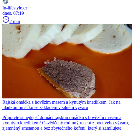
In-lifestyle.cz
dnes, 07:19
2 min
Rajská omáčka s hovězím masem a kynutým knedlíkem: Jak na
hladkou omáčku se základem v silném vývaru
Připravte si nejlepší domácí rajskou omáčku s hovězím masem a
kynutým knedlíkem! Osvědčený rodinný recept z poctivého vývaru,
zjemněný smetanou a bez zbytečného koření, který si zamilujete.