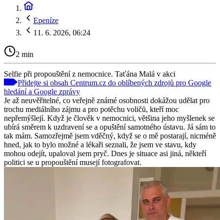
Epeníze
11. 6. 2026, 06:24
2 min
Selfie při propouštění z nemocnice. Taťána Malá v akci
Přidejte si obsah Centrum.cz do oblíbených zdrojů pro Google
hledání a Google zprávy
Je až neuvěřitelné, co veřejně známé osobnosti dokážou udělat pro
trochu mediálního zájmu a pro potěchu voličů, kteří moc
nepřemýšlejí. Když je člověk v nemocnici, většina jeho myšlenek se
ubírá směrem k uzdravení se a opuštění samotného ústavu. Já sám to
tak mám. Samozřejmě jsem vděčný, když se o mě postarají, nicméně
hned, jak to bylo možné a lékaři seznali, že jsem ve stavu, kdy
mohou odejít, upaloval jsem pryč. Dnes je situace asi jiná, někteří
politici se u propouštění musejí fotografovat.