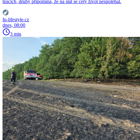
tisících, druhý připomíná, že na stát se celý život nespoléhal.
In-lifestyle.cz
dnes, 08:00
3 min