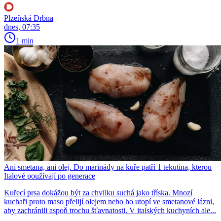
Plzeňská Drbna
dnes, 07:35
1 min
Ani smetana, ani olej. Do marinády na kuře patří 1 tekutina, kterou
Italové používají po generace
Kuřecí prsa dokážou být za chvilku suchá jako tříska. Mnozí
kuchaři proto maso přelijí olejem nebo ho utopí ve smetanové lázni,
aby zachránili aspoň trochu šťavnatosti. V italských kuchyních ale...