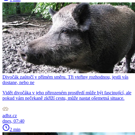
Divočák zaútočí v přímém směru. Tři vteřiny rozhodnou, jestli vás
dostane, nebo ne
Vidět divočáka v jeho přirozeném prostředí může být fascinující, ale
pokud vám nečekaně zkříží cestu, může nastat ošemetná situace.
adbz.cz
dnes, 07:40
2 min