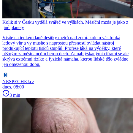
Kolik si v Česku vydělá svářeč ve výškách. Měsíční mzda je jako z
jiné planety
Visíte na tenkém laně desítky metrů nad zemí, kolem vás fouká
ledový vítr a vy musíte s naprostou přesností ovládat nástroj
produkující teplotu tisíců stupňů. Profese láká na výdělky, které
běžným zaměstnancům berou dech. Za nablýskanými ciframi se ale
skrývá extrémní riziko a fyzická námaha, kterou lidské tělo zvládne
jen omezenou dobu.
NESPECHEJ.cz
dnes, 08:00
3 min