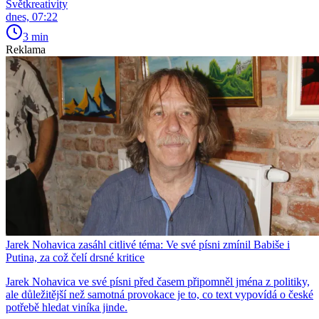
Světkreativity
dnes, 07:22
3 min
Reklama
Jarek Nohavica zasáhl citlivé téma: Ve své písni zmínil Babiše i
Putina, za což čelí drsné kritice
Jarek Nohavica ve své písni před časem připomněl jména z politiky,
ale důležitější než samotná provokace je to, co text vypovídá o české
potřebě hledat viníka jinde.