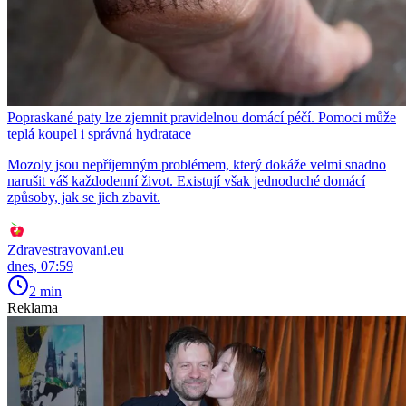
Popraskané paty lze zjemnit pravidelnou domácí péčí. Pomoci může
teplá koupel i správná hydratace
Mozoly jsou nepříjemným problémem, který dokáže velmi snadno
narušit váš každodenní život. Existují však jednoduché domácí
způsoby, jak se jich zbavit.
Zdravestravovani.eu
dnes, 07:59
2 min
Reklama