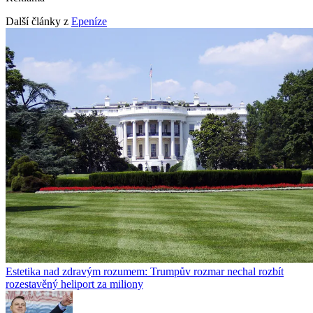
Další články z
Epeníze
Estetika nad zdravým rozumem: Trumpův rozmar nechal rozbít
rozestavěný heliport za miliony