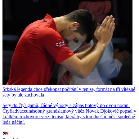
Srbská legenda chce překopat počítání v tenise, formát na tři vítězné
sety by ale zachovala
Sety do čtyř gamů, žádné výhody a zápas hotový do dvou hodin.
Čtyřiadvacetinásobný grandslamový vítěz Novak Djokovič popsal v
krátkém rozhovoru verzi tenisu, která by s tou dnešní měla společné
leda náčiní.