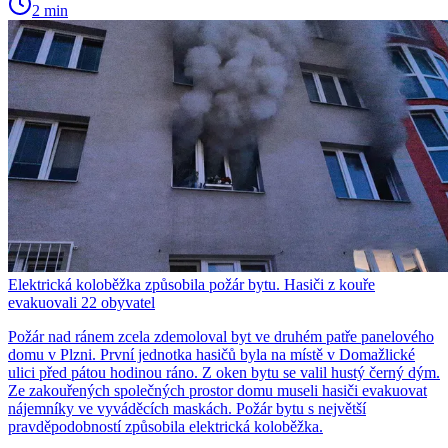
2 min
Elektrická koloběžka způsobila požár bytu. Hasiči z kouře
evakuovali 22 obyvatel
Požár nad ránem zcela zdemoloval byt ve druhém patře panelového
domu v Plzni. První jednotka hasičů byla na místě v Domažlické
ulici před pátou hodinou ráno. Z oken bytu se valil hustý černý dým.
Ze zakouřených společných prostor domu museli hasiči evakuovat
nájemníky ve vyváděcích maskách. Požár bytu s největší
pravděpodobností způsobila elektrická koloběžka.