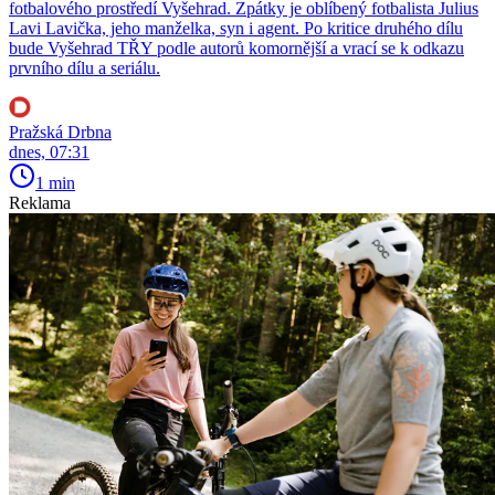
fotbalového prostředí Vyšehrad. Zpátky je oblíbený fotbalista Julius
Lavi Lavička, jeho manželka, syn i agent. Po kritice druhého dílu
bude Vyšehrad TŘY podle autorů komornější a vrací se k odkazu
prvního dílu a seriálu.
Pražská Drbna
dnes, 07:31
1 min
Reklama