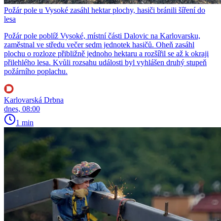
Požár pole u Vysoké zasáhl hektar plochy, hasiči bránili šíření do
lesa
Požár pole poblíž Vysoké, místní části Dalovic na Karlovarsku,
zaměstnal ve středu večer sedm jednotek hasičů. Oheň zasáhl
plochu o rozloze přibližně jednoho hektaru a rozšířil se až k okraji
přilehlého lesa. Kvůli rozsahu události byl vyhlášen druhý stupeň
požárního poplachu.
Karlovarská Drbna
dnes, 08:00
1 min