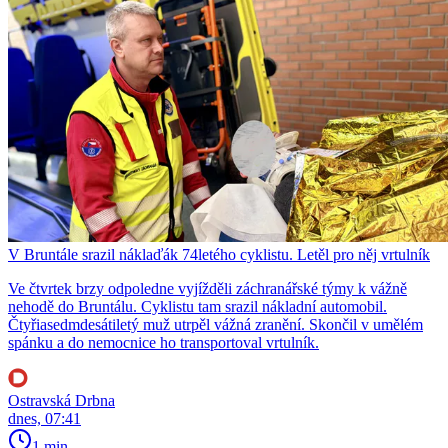
V Bruntále srazil náklaďák 74letého cyklistu. Letěl pro něj vrtulník
Ve čtvrtek brzy odpoledne vyjížděli záchranářské týmy k vážně
nehodě do Bruntálu. Cyklistu tam srazil nákladní automobil.
Čtyřiasedmdesátiletý muž utrpěl vážná zranění. Skončil v umělém
spánku a do nemocnice ho transportoval vrtulník.
Ostravská Drbna
dnes, 07:41
1 min