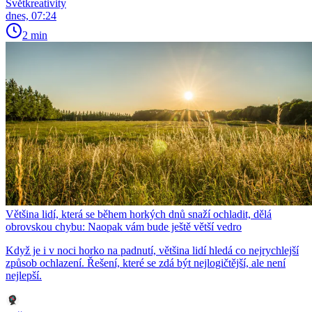
Světkreativity
dnes, 07:24
2 min
Většina lidí, která se během horkých dnů snaží ochladit, dělá
obrovskou chybu: Naopak vám bude ještě větší vedro
Když je i v noci horko na padnutí, většina lidí hledá co nejrychlejší
způsob ochlazení. Řešení, které se zdá být nejlogičtější, ale není
nejlepší.