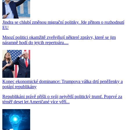
Jindra se chlubí změnou migrační politiky. Jde přitom o rozhodnutí
EU
Mnozí politici okamžitě zveřejňují některé zprávy, které se jim
náramně hodí do jejcih repertoáru....
Konec ekonomické dominance: Trumpova válka drtí peněženky a
potápí republikány
Republikáni právě přišli o svůj největší politický trumf. Poprvé za
téměř deset let Američané více věří...