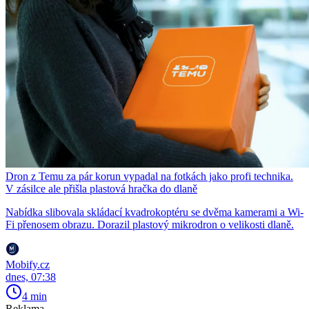
Dron z Temu za pár korun vypadal na fotkách jako profi technika.
V zásilce ale přišla plastová hračka do dlaně
Nabídka slibovala skládací kvadrokoptéru se dvěma kamerami a Wi-
Fi přenosem obrazu. Dorazil plastový mikrodron o velikosti dlaně.
Mobify.cz
dnes, 07:38
4 min
Reklama