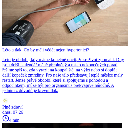
Léto a tlak. Co by měli vědět nejen hypertonici?
Léto je období, kdy máme konečně pocit, že se život zpomalil. Dny
jsou delší, kalendář méně přeplněný a místo nekonečných porad
řešíme spíš to, zda vyrazit na koupaliště, na výlet nebo si dopřát
další kopeček zmrzliny. Pro naše tělo představují teplé měsíce malý
restart. Jenže právě období, které si spojujeme s pohodou a
odpočinkem, může být pro organismus překvapivě náročné. A
jedním z důvodů je krevní tlak.
Plné zdraví
dnes, 07:26
4 min