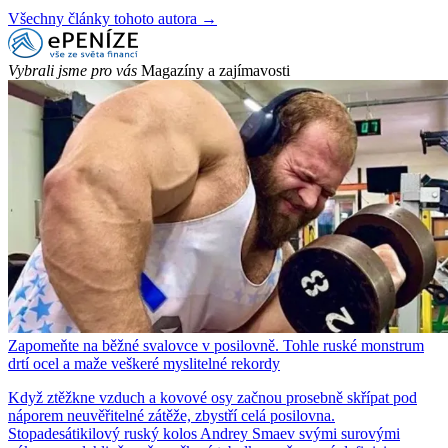
Všechny články tohoto autora →
Vybrali jsme pro vás
Magazíny a zajímavosti
Zapomeňte na běžné svalovce v posilovně. Tohle ruské monstrum
drtí ocel a maže veškeré myslitelné rekordy
Když ztěžkne vzduch a kovové osy začnou prosebně skřípat pod
náporem neuvěřitelné zátěže, zbystří celá posilovna.
Stopadesátikilový ruský kolos Andrey Smaev svými surovými