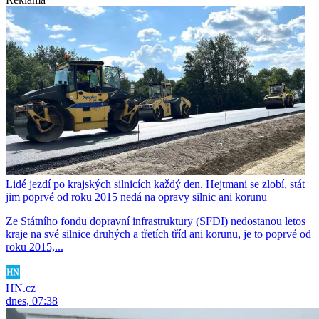
Lidé jezdí po krajských silnicích každý den. Hejtmani se zlobí, stát
jim poprvé od roku 2015 nedá na opravy silnic ani korunu
Ze Státního fondu dopravní infrastruktury (SFDI) nedostanou letos
kraje na své silnice druhých a třetích tříd ani korunu, je to poprvé od
roku 2015,...
HN.cz
dnes, 07:38