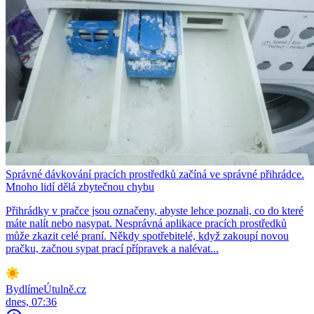
Správné dávkování pracích prostředků začíná ve správné přihrádce.
Mnoho lidí dělá zbytečnou chybu
Přihrádky v pračce jsou označeny, abyste lehce poznali, co do které
máte nalít nebo nasypat. Nesprávná aplikace pracích prostředků
může zkazit celé praní. Někdy spotřebitelé, když zakoupí novou
pračku, začnou sypat prací přípravek a nalévat...
BydlímeÚtulně.cz
dnes, 07:36