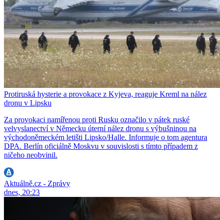
Protiruská hysterie a provokace z Kyjeva, reaguje Kreml na nález
dronu v Lipsku
Za provokaci namířenou proti Rusku označilo v pátek ruské
velvyslanectví v Německu úterní nález dronu s výbušninou na
východoněmeckém letišti Lipsko/Halle. Informuje o tom agentura
DPA. Berlín oficiálně Moskvu v souvislosti s tímto případem z
ničeho neobvinil.
Aktuálně.cz - Zprávy
dnes, 20:23