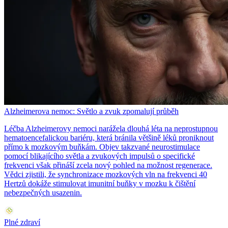
Alzheimerova nemoc: Světlo a zvuk zpomalují průběh
Léčba Alzheimerovy nemoci narážela dlouhá léta na neprostupnou
hematoencefalickou bariéru, která bránila většině léků proniknout
přímo k mozkovým buňkám. Objev takzvané neurostimulace
pomocí blikajícího světla a zvukových impulsů o specifické
frekvenci však přináší zcela nový pohled na možnost regenerace.
Vědci zjistili, že synchronizace mozkových vln na frekvenci 40
Hertzů dokáže stimulovat imunitní buňky v mozku k čištění
nebezpečných usazenin.
Plné zdraví