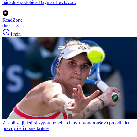
nápadné podobě s Dagmar Havlovou.
ReadZone
dnes, 18:12
4 min
Zastali se jí, teď si sypou popel na hlavu. Vondroušová po odhalení
pravdy čelí drsné kritice