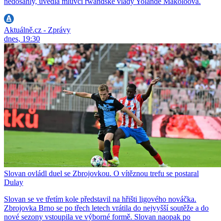
nedosáhly, uvedla mluvčí rwandské vlády Yolande Makoloová.
Aktuálně.cz - Zprávy
dnes, 19:30
Slovan ovládl duel se Zbrojovkou. O vítěznou trefu se postaral
Dulay
Slovan se ve třetím kole představil na hřišti ligového nováčka.
Zbrojovka Brno se po třech letech vrátila do nejvyšší soutěže a do
nové sezony vstoupila ve výborné formě. Slovan naopak po