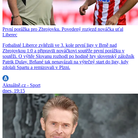
První porážka pro Zbrojovku. Povedený rozjezd nováčka uťal
Liberec
Fotbalisté Liberce zvítězili ve 3. kole první ligy v Brně nad
Zbrojovkou 1:0 a připravili nováčkovi soutěže první porážku v
soutěži. O výhře Slovanu rozhodl po hodině hry slovenský záložník
Patrik Dulay. Brňané tak nenavázali na výtečný start do ligy, kdy
zdolali Spartu a remizovali v Plzni.
Aktuálně.cz - Sport
dnes, 19:15