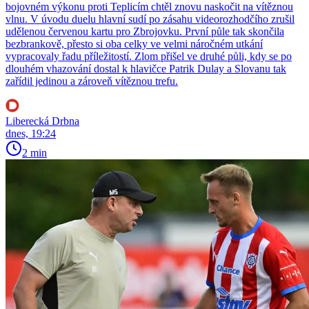
bojovném výkonu proti Teplicím chtěl znovu naskočit na vítěznou
vlnu. V úvodu duelu hlavní sudí po zásahu videorozhodčího zrušil
udělenou červenou kartu pro Zbrojovku. První půle tak skončila
bezbrankově, přesto si oba celky ve velmi náročném utkání
vypracovaly řadu příležitostí. Zlom přišel ve druhé půli, kdy se po
dlouhém vhazování dostal k hlavičce Patrik Dulay a Slovanu tak
zařídil jedinou a zároveň vítěznou trefu.
Liberecká Drbna
dnes, 19:24
2 min