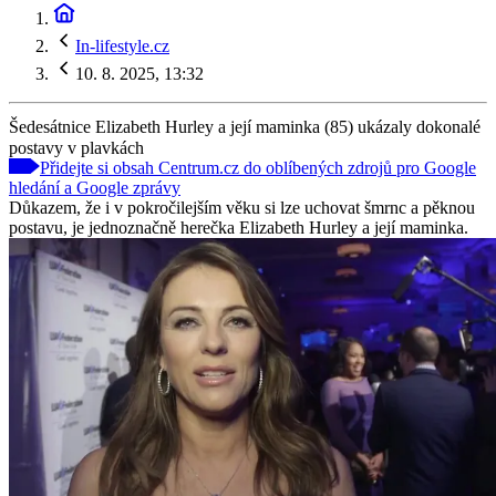
In-lifestyle.cz
10. 8. 2025, 13:32
Šedesátnice Elizabeth Hurley a její maminka (85) ukázaly dokonalé
postavy v plavkách
Přidejte si obsah Centrum.cz do oblíbených zdrojů pro Google
hledání a Google zprávy
Důkazem, že i v pokročilejším věku si lze uchovat šmrnc a pěknou
postavu, je jednoznačně herečka Elizabeth Hurley a její maminka.