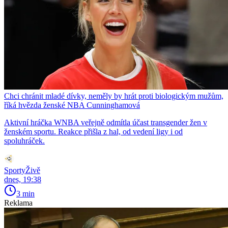
Chci chránit mladé dívky, neměly by hrát proti biologickým mužům,
říká hvězda ženské NBA Cunninghamová
Aktivní hráčka WNBA veřejně odmítla účast transgender žen v
ženském sportu. Reakce přišla z hal, od vedení ligy i od
spoluhráček.
SportyŽivě
dnes, 19:38
3 min
Reklama