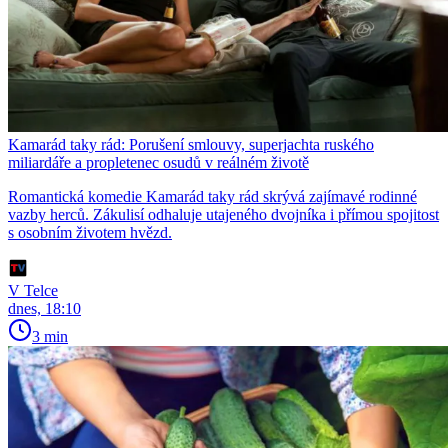
Kamarád taky rád: Porušení smlouvy, superjachta ruského
miliardáře a propletenec osudů v reálném životě
Romantická komedie Kamarád taky rád skrývá zajímavé rodinné
vazby herců. Zákulisí odhaluje utajeného dvojníka i přímou spojitost
s osobním životem hvězd.
V Telce
dnes, 18:10
3 min