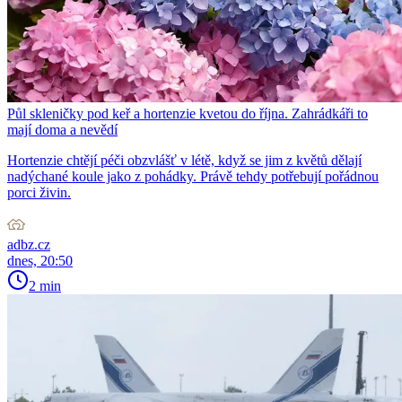
Půl skleničky pod keř a hortenzie kvetou do října. Zahrádkáři to
mají doma a nevědí
Hortenzie chtějí péči obzvlášť v létě, když se jim z květů dělají
nadýchané koule jako z pohádky. Právě tehdy potřebují pořádnou
porci živin.
adbz.cz
dnes, 20:50
2 min