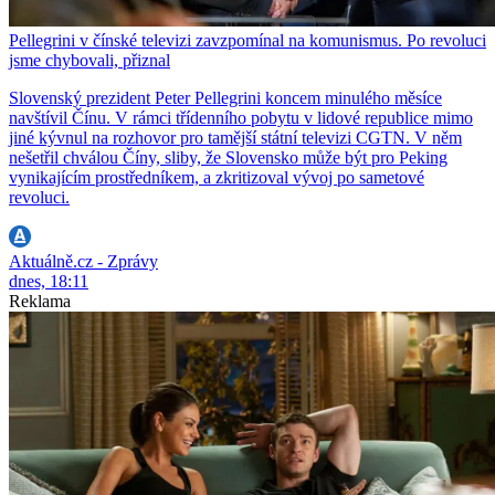
Pellegrini v čínské televizi zavzpomínal na komunismus. Po revoluci
jsme chybovali, přiznal
Slovenský prezident Peter Pellegrini koncem minulého měsíce
navštívil Čínu. V rámci třídenního pobytu v lidové republice mimo
jiné kývnul na rozhovor pro tamější státní televizi CGTN. V něm
nešetřil chválou Číny, sliby, že Slovensko může být pro Peking
vynikajícím prostředníkem, a zkritizoval vývoj po sametové
revoluci.
Aktuálně.cz - Zprávy
dnes, 18:11
Reklama