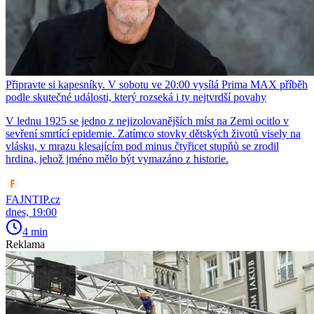
Připravte si kapesníky. V sobotu ve 20:00 vysílá Prima MAX příběh
podle skutečné události, který rozseká i ty nejtvrdší povahy
V lednu 1925 se jedno z nejizolovanějších míst na Zemi ocitlo v
sevření smrtící epidemie. Zatímco stovky dětských životů visely na
vlásku, v mrazu klesajícím pod minus čtyřicet stupňů se zrodil
hrdina, jehož jméno mělo být vymazáno z historie.
FAJNTIP.cz
dnes, 19:00
4 min
Reklama