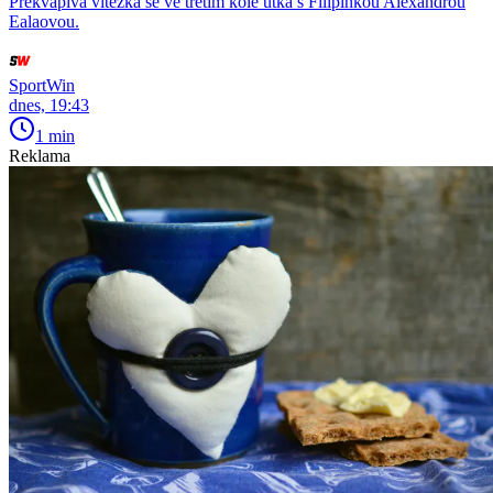
Překvapivá vítězka se ve třetím kole utká s Filipínkou Alexandrou
Ealaovou.
SportWin
dnes, 19:43
1 min
Reklama