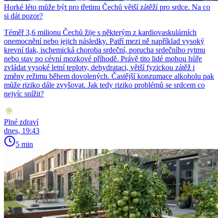
Horké léto může být pro třetinu Čechů větší zátěží pro srdce. Na co
si dát pozor?
Téměř 3,6 milionu Čechů žije s některým z kardiovaskulárních
onemocnění nebo jejich následky. Patří mezi ně například vysoký
krevní tlak, ischemická choroba srdeční, porucha srdečního rytmu
nebo stav po cévní mozkové příhodě. Právě tito lidé mohou hůře
zvládat vysoké letní teploty, dehydrataci, větší fyzickou zátěž i
změny režimu během dovolených. Častější konzumace alkoholu pak
může riziko dále zvyšovat. Jak tedy riziko problémů se srdcem co
nejvíc snížit?
Plné zdraví
dnes, 19:43
5 min