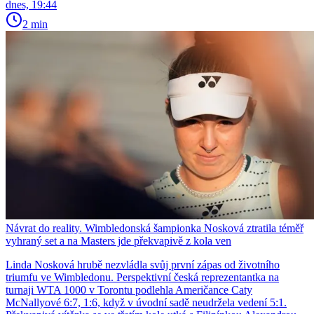
dnes, 19:44
2 min
Návrat do reality. Wimbledonská šampionka Nosková ztratila téměř
vyhraný set a na Masters jde překvapivě z kola ven
Linda Nosková hrubě nezvládla svůj první zápas od životního
triumfu ve Wimbledonu. Perspektivní česká reprezentantka na
turnaji WTA 1000 v Torontu podlehla Američance Caty
McNallyové 6:7, 1:6, když v úvodní sadě neudržela vedení 5:1.