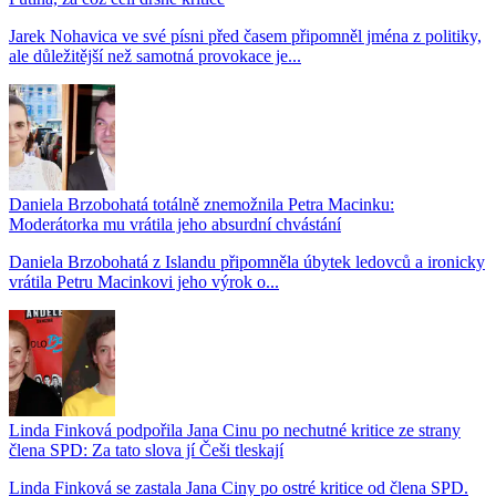
Jarek Nohavica ve své písni před časem připomněl jména z politiky,
ale důležitější než samotná provokace je...
Daniela Brzobohatá totálně znemožnila Petra Macinku:
Moderátorka mu vrátila jeho absurdní chvástání
Daniela Brzobohatá z Islandu připomněla úbytek ledovců a ironicky
vrátila Petru Macinkovi jeho výrok o...
Linda Finková podpořila Jana Cinu po nechutné kritice ze strany
člena SPD: Za tato slova jí Češi tleskají
Linda Finková se zastala Jana Ciny po ostré kritice od člena SPD.