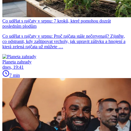
Co udělat s rajčaty v srpnu: 7 kroků, které pomohou dozrát
posledním plodům
Co udělat s rajčaty v srpnu: Proč rajčata stále nečervenají? Zjistěte,
co odstranit, kdy zaštipovat vrcholy, jak upravit zálivku a hnojení a
která zelená rajčata už můžete …
Planeta zahrady
dnes, 19:41
7 min