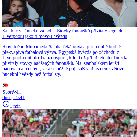
Salah je v Turecku za boha. Stovky fanoušků přivítaly legendu
Liverpoolu jako filmovou hvězdu
Slovutného Mohameda Salaha čeká nová a pro mnohé hodně
překvapivá fotbalová výzva. Egyptská hvězda po odchodu z
Liverpoolu míří do Trabzonsporu, kde ji už při příletu do Turecka
přivítaly stovky nadšených fanoušků. Na istanbulském letišti
panovala atmosféra, jaká se běžně pojí spíš s příjezdem světové
hudební hvězdy než fotbalisty.
SportWin
dnes, 19:41
1 min