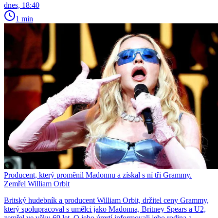
dnes, 18:40
1 min
Producent, který proměnil Madonnu a získal s ní tři Grammy.
Zemřel William Orbit
Britský hudebník a producent William Orbit, držitel ceny Grammy,
který spolupracoval s umělci jako Madonna, Britney Spears a U2,
zemřel ve věku 69 let. O jeho úmrtí informovali jeho rodina a