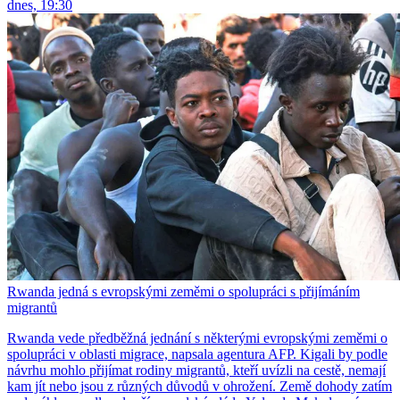
dnes, 19:30
Rwanda jedná s evropskými zeměmi o spolupráci s přijímáním
migrantů
Rwanda vede předběžná jednání s některými evropskými zeměmi o
spolupráci v oblasti migrace, napsala agentura AFP. Kigali by podle
návrhu mohlo přijímat rodiny migrantů, kteří uvízli na cestě, nemají
kam jít nebo jsou z různých důvodů v ohrožení. Země dohody zatím