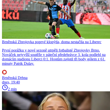
Brněnská Zbrojovka poprvé klopýtla, doma nestačila na Liberec
První porážku v nové sezoně utrpěli fotbalisté Zbrojovky Brno.
Nováček nejvyšší soutěže v páteční předehrávce 3. kola podlehl na
domácím stadionu Liberci 0:1. Hostům zajistil tři body gólem z 61.
minuty Patrik Dulay.
Brněnská Drbna
dnes, 19:40
2 min