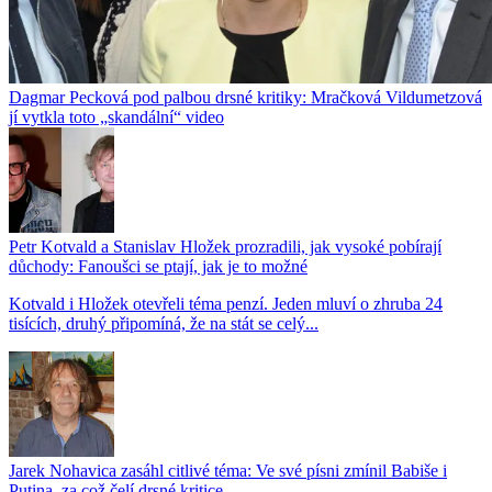
Dagmar Pecková pod palbou drsné kritiky: Mračková Vildumetzová
jí vytkla toto „skandální“ video
Petr Kotvald a Stanislav Hložek prozradili, jak vysoké pobírají
důchody: Fanoušci se ptají, jak je to možné
Kotvald i Hložek otevřeli téma penzí. Jeden mluví o zhruba 24
tisících, druhý připomíná, že na stát se celý...
Jarek Nohavica zasáhl citlivé téma: Ve své písni zmínil Babiše i
Putina, za což čelí drsné kritice