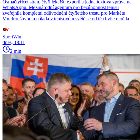
Osmačtyřicet stran, čtyři lékařští experti a jedna textová zpráva na
WhatsAppu. Mezinárodní agentura pro bezúhonnost tenisu
zveřejnila kompletní odůvodnění čtyřletého trestu pro Markétu
Vondroušovou a nálada v tenisovém světě se od té chvíle otočila.
SportWin
dnes, 18:11
2 min