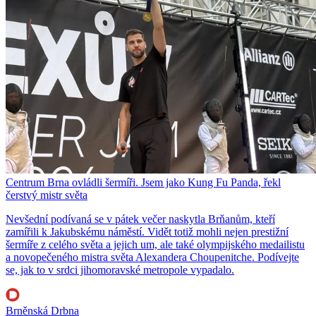
Centrum Brna ovládli šermíři. Jsem jako Kung Fu Panda, řekl
čerstvý mistr světa
Nevšední podívaná se v pátek večer naskytla Brňanům, kteří
zamířili k Jakubskému náměstí. Vidět totiž mohli nejen prestižní
šermíře z celého světa a jejich um, ale také olympijského medailistu
a novopečeného mistra světa Alexandera Choupenitche. Podívejte
se, jak to v srdci jihomoravské metropole vypadalo.
Brněnská Drbna