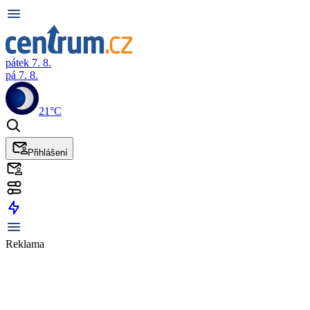
pátek 7. 8.
pá 7. 8.
21°C
Přihlášení
Reklama