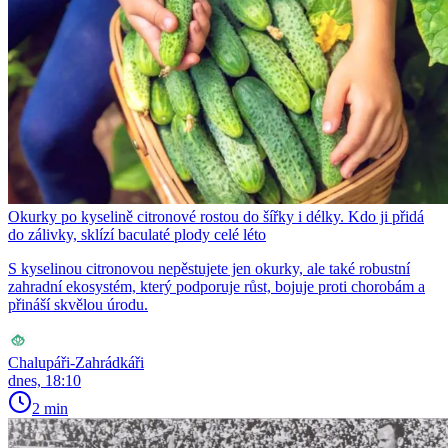
Okurky po kyselině citronové rostou do šířky i délky. Kdo ji přidá
do zálivky, sklízí baculaté plody celé léto
S kyselinou citronovou nepěstujete jen okurky, ale také robustní
zahradní ekosystém, který podporuje růst, bojuje proti chorobám a
přináší skvělou úrodu.
Chalupáři-Zahrádkáři
dnes, 18:10
2 min