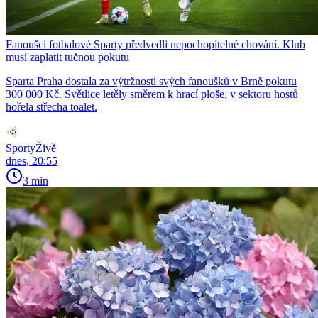
Fanoušci fotbalové Sparty předvedli nepochopitelné chování. Klub
musí zaplatit tučnou pokutu
Sparta Praha dostala za výtržnosti svých fanoušků v Brně pokutu
300 000 Kč. Světlice letěly směrem k hrací ploše, v sektoru hostů
hořela střecha toalet.
SportyŽivě
dnes, 20:55
3 min