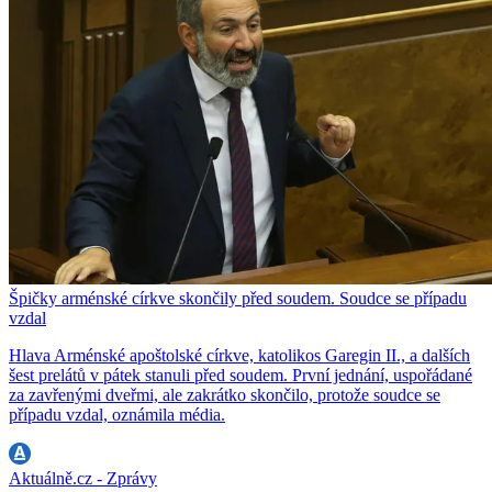
Špičky arménské církve skončily před soudem. Soudce se případu
vzdal
Hlava Arménské apoštolské církve, katolikos Garegin II., a dalších
šest prelátů v pátek stanuli před soudem. První jednání, uspořádané
za zavřenými dveřmi, ale zakrátko skončilo, protože soudce se
případu vzdal, oznámila média.
Aktuálně.cz - Zprávy