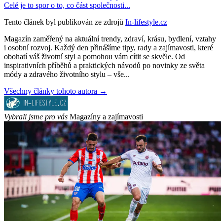
Celé je to spor o to, co část společnosti...
Tento článek byl publikován ze zdrojů
In-lifestyle.cz
Magazín zaměřený na aktuální trendy, zdraví, krásu, bydlení, vztahy
i osobní rozvoj. Každý den přinášíme tipy, rady a zajímavosti, které
obohatí váš životní styl a pomohou vám cítit se skvěle. Od
inspirativních příběhů a praktických návodů po novinky ze světa
módy a zdravého životního stylu – vše...
Všechny články tohoto autora →
Vybrali jsme pro vás
Magazíny a zajímavosti