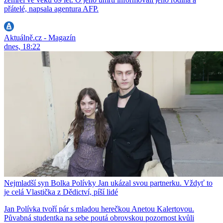
přátelé, napsala agentura AFP.
Aktuálně.cz - Magazín
dnes, 18:22
Nejmladší syn Bolka Polívky Jan ukázal svou partnerku. Vždyť to
je celá Vlastička z Dědictví, píší lidé
Jan Polívka tvoří pár s mladou herečkou Anetou Kalertovou.
Půvabná studentka na sebe poutá obrovskou pozornost kvůli