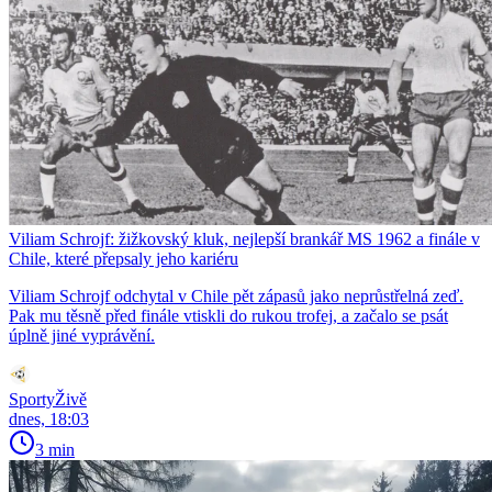
Viliam Schrojf: žižkovský kluk, nejlepší brankář MS 1962 a finále v
Chile, které přepsaly jeho kariéru
Viliam Schrojf odchytal v Chile pět zápasů jako neprůstřelná zeď.
Pak mu těsně před finále vtiskli do rukou trofej, a začalo se psát
úplně jiné vyprávění.
SportyŽivě
dnes, 18:03
3 min